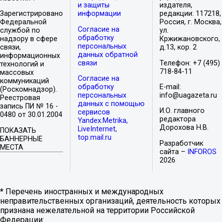
и защиты
издателя,
Зарегистрировано
информации
редакции: 117218,
Федеральной
Россия, г. Москва,
Согласие на
службой по
ул.
обработку
надзору в сфере
Кржижановского,
персональных
связи,
д.13, кор. 2
данных обратной
информационных
связи
Телефон: +7 (495)
технологий и
718-84-11
массовых
Согласие на
коммуникаций
обработку
E-mail:
(Роскомнадзор).
персональных
info@uagazeta.ru
Реестровая
данных с помощью
запись ПИ № 16 -
И.О. главного
сервисов
0480 от 30.01.2004
редактора
Yandex.Metrika,
Дорохова Н.В.
LiveInternet,
ПОКАЗАТЬ
top.mail.ru
БАННЕРНЫЕ
Разработчик
МЕСТА
сайта –
INFOROS
2026
* Перечень иностранных и международных
неправительственных организаций, деятельность которых
признана нежелательной на территории Российской
Федерации: