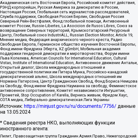
Академическая сеть Восточная Европа, Российский комитет действия,
РЭНД корпорейшн, Русская Америка за демократию в России,
Настоящая Россия, Глобальная сеть журналистов-расследователей,
Служба поддержки, Свободная Россия Берлин, Свободная Россия
Северный Рейн-Вестфалия, Фонд глобальной помощи, Антивоенный
комитет России, Russie-Libertes, La Asocicion de Rusos Libres, Союз за
возвращение Северных территорий, Крымскотатарский Ресурсный
Центр, Глобальный союз IndustriALL, Russian Election Monitor, Article 19,
Мнение медиа, Федерация анархического черного креста, Радио
Свободная Европа, Германское общество изучения Восточной Европы,
Фонд имени Фридриха Эберта, XZ gGmbH, Мобильная академия
поддержки гендерной демократии и миротворчества, Форум имени
Льва Копелева, American Councils for International Education, Cultural
Vistas, Institute of International Education, Антивоенное движение Антальи,
Открытый диалог, Школа международных отношений и
государственной политики им Питера Мунка, Российско-канадский
демократический альянс, Школа международных отношений им
Нормана Патерсона, Центр Гражданских Свобод, Фонд Бориса Немцова
за Свободу, Фонд имени Фридриха Науманна за свободу, Феминистское
антивоенное сопротивление, Комитет независимости Ингушетии,
Прометей, Stop Occupation of Karelia, Вернись живым, Фридом Хаус,
СОТА медиа, Либерально-демократическая Лига Украины
Источник:
https://minjust.gov.ru/ru/documents/7756/
данные
на
13.05.2024
* Сведения реестра НКО, выполняющих функции
иностранного агента:
Лилит, Правозащитная группа Гражданин.Армия.Право, Нижегородский