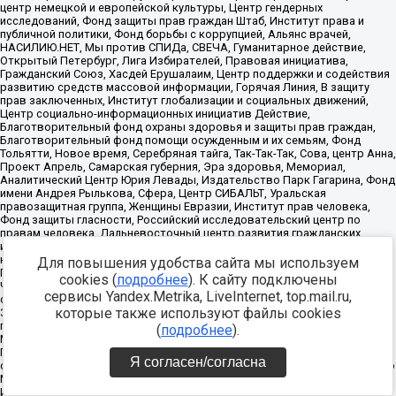
центр немецкой и европейской культуры, Центр гендерных
исследований, Фонд защиты прав граждан Штаб, Институт права и
публичной политики, Фонд борьбы с коррупцией, Альянс врачей,
НАСИЛИЮ.НЕТ, Мы против СПИДа, СВЕЧА, Гуманитарное действие,
Открытый Петербург, Лига Избирателей, Правовая инициатива,
Гражданский Союз, Хасдей Ерушалаим, Центр поддержки и содействия
развитию средств массовой информации, Горячая Линия, В защиту
прав заключенных, Институт глобализации и социальных движений,
Центр социально-информационных инициатив Действие,
Благотворительный фонд охраны здоровья и защиты прав граждан,
Благотворительный фонд помощи осужденным и их семьям, Фонд
Тольятти, Новое время, Серебряная тайга, Так-Так-Так, Сова, центр Анна,
Проект Апрель, Самарская губерния, Эра здоровья, Мемориал,
Аналитический Центр Юрия Левады, Издательство Парк Гагарина, Фонд
имени Андрея Рылькова, Сфера, Центр СИБАЛЬТ, Уральская
правозащитная группа, Женщины Евразии, Институт прав человека,
Фонд защиты гласности, Российский исследовательский центр по
правам человека, Дальневосточный центр развития гражданских
инициатив и социального партнерства, Гражданское действие, Центр
независимых социологических исследований, Сутяжник, АКАДЕМИЯ ПО
Для повышения удобства сайта мы используем
ПРАВАМ ЧЕЛОВЕКА, Центр развития некоммерческих организаций,
cookies (
подробнее
). К сайту подключены
Частное учреждение в Калининграде Совета Министров северных
сервисы Yandex.Metrika, LiveInternet, top.mail.ru,
стран, Гражданское содействие, Трансперенси Интернешнл-Р, Центр
которые также используют файлы cookies
Защиты Прав Средств Массовой Информации, Институт развития
прессы - Сибирь, Частное учреждение в Санкт-Петербурге Совета
(
подробнее
).
Министров Северных Стран, Фонд поддержки свободы прессы,
Гражданский контроль, Человек и Закон, Общественная комиссия по
Я согласен/согласна
сохранению наследия академика Сахарова, Информационное агентство
МЕМО. РУ, Институт региональной прессы, Институт Развития Свободы
Информации, Экозащита!-Женсовет, Общественный вердикт,