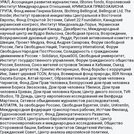
УРАЛ, Ассоциация развития журналистики, IStories fonds, Королевский
Институт Международных Отношений, КРИМСЬКА ПРАВОЗАХИСНА
ГРУПА, Фонд имени Генриха Бёлля, Stichting Bellingcat, Bellingcat Ltd, The
Insider, Институт правовой инициативы Центральной и Восточной
Европы, Фонд Открытой Эстонии, Calvert 22 Foundation, Канадский
украинский конгресс, Институт Макдональда-Лорье, Украинская
национальная федерация Канады, Декабристы, Международный
научный центр им Вудро Вильсона, Свободная пресса, Возрождение,
Всеукраинский духовный центр , Риддл, Русский антивоенный комитет в
Швеции, Проект Медуза, Фонд Андрея Сахарова, Форум свободной
России, Лига Свободных Наций, Transparеncy International, Форум
Свободных Народов ПостРоссии, Солидарность с гражданским
движением в России – Solidarus, КрымSOS, Свободный университет,
Институт государственного управления, Форум гражданского общества
Россия, Беллона, Союз жителей островов Тисима и Хабомаи, Съезд
народных депутатов, Гринпис Интернешнл, Фонд борьбы с коррупцией
Инк, Завет церквей TCCN, Агора, Всемирный фонд природы, BDR Novaja
Gazeta-Europe, Алтай проект, Образовательный дом прав человека
Чернигов, Фонд Дом Прав Человека, Белорусский дом прав человека
имени Бориса Звозскова, Дом прав человека Тбилиси, Дом прав
человека Ереван, Дом прав человека Крым, Центр дикого лосося, TVR
Studios, ТВ Дождь, Центр европейских исследований им Вилфрида
Мартенса, Сетевое объединение журналистов расследователей,
АЛЛАТРА, За свободную Россию, Свободная Бурятия, Uralic, UnKremlin,
Международная федерация транспортных рабочих, ИстЧам Финланд,
Гудзоновский институт, Фонд Демократического Развития,
Комитет-2024, Центрально-Европейский университет, Центр
восточноевропейских и международных исследований, Общество
Сторожевой башни, Библии и трактатов Свидетелей Иеговы,
Гражданский Совет, Центр анализа европейской политики,