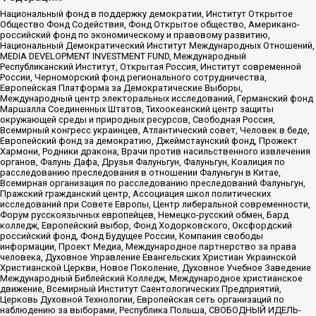
Национальный фонд в поддержку демократии, Институт Открытое
Общество Фонд Содействия, Фонд Открытое общество, Американо-
российский фонд по экономическому и правовому развитию,
Национальный Демократический Институт Международных Отношений,
MEDIA DEVELOPMENT INVESTMENT FUND, Международный
Республиканский Институт, Открытая Россия, Институт современной
России, Черноморский фонд регионального сотрудничества,
Европейская Платформа за Демократические Выборы,
Международный центр электоральных исследований, Германский фонд
Маршалла Соединенных Штатов, Тихоокеанский центр защиты
окружающей среды и природных ресурсов, Свободная Россия,
Всемирный конгресс украинцев, Атлантический совет, Человек в беде,
Европейский фонд за демократию, Джеймстаунский фонд, Прожект
Хармони, Родники дракона, Врачи против насильственного извлечения
органов, Фалунь Дафа, Друзья Фалуньгун, Фалуньгун, Коалиция по
расследованию преследования в отношении Фалуньгун в Китае,
Всемирная организация по расследованию преследований Фалуньгун,
Пражский гражданский центр, Ассоциация школ политических
исследований при Совете Европы, Центр либеральной современности,
Форум русскоязычных европейцев, Немецко-русский обмен, Бард
колледж, Европейский выбор, Фонд Ходорковского, Оксфордский
российский фонд, Фонд Будущее России, Компания свободы
информации, Проект Медиа, Международное партнерство за права
человека, Духовное Управление Евангельских Христиан Украинской
Христианской Церкви, Новое Поколение, Духовное Учебное Заведение
Международный Библейский Колледж, Международное христианское
движение, Всемирный Институт Саентологических Предприятий,
Церковь Духовной Технологии, Европейская сеть организаций по
наблюдению за выборами, Республика Польша, СВОБОДНЫЙ ИДЕЛЬ-