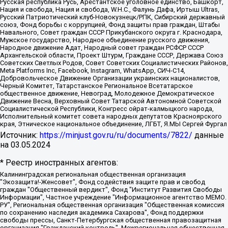
Русская республика Русь, Арестантское уголовное единство, Башкорт,
Нация и свобода, Нация и свобода, W.H.С., Фалунь Дафа, Иртыш Ultras,
Русский Патриотический клуб-Новокузнецк/РПК, Сибирский державный
союз, Фонд борьбы с коррупцией, Фонд защиты прав граждан, Штабы
Навального, Совет граждан СССР Прикубанского округа г. Краснодара,
Мужское государство, Народное объединение русского движения,
Народное движение Адат, Народный совет граждан РСФСР СССР
Архангельской области, Проект Штурм, Граждане СССР, Держава Союз
Советских Светлых Родов, Совет Советских Социалистических Районов,
Meta Platforms Inc, Facebook, Instagram, WhatsApp, СИЧ-С14,
Добровольческое Движение Организации украинских националистов,
Черный Комитет, Татарстанское Региональное Всетатарское
общественное движение, Невоград, Молодежное Демократическое
Движение Весна, Верховный Совет Татарской Автономной Советской
Социалистической Республики, Конгресс ойрат-калмыцкого народа,
Исполнительный комитет совета народных депутатов Красноярского
края, Этническое национальное объединение, ЛГБТ, Я.МЫ Сергей Фургал
Источник:
https://minjust.gov.ru/ru/documents/7822/
данные
на
03.05.2024
* Реестр иностранных агентов:
Калининградская региональная общественная организация "Экозащита!-Женсовет", Фонд содействия защите прав и свобод граждан "Общественный вердикт", Фонд "Институт Развития Свободы Информации", Частное учреждение "Информационное агентство МЕМО. РУ", Региональная общественная организация "Общественная комиссия по сохранению наследия академика Сахарова", Фонд поддержки свободы прессы, Санкт-Петербургская общественная правозащитная организация "Гражданский контроль", Межрегиональная общественная организация "Информационно-просветительский центр "Мемориал", Региональный Фонд "Центр Защиты Прав Средств Массовой Информации", с 05.12.2023 Фонд "Центр Защиты Прав Средств массовой информации", Региональная общественная благотворительная организация помощи беженцам и мигрантам "Гражданское содействие", Негосударственное образовательное учреждение дополнительного профессионального образования (повышение квалификации) специалистов "АКАДЕМИЯ ПО ПРАВАМ ЧЕЛОВЕКА", Свердловская региональная общественная организация "Сутяжник", Автономная некоммерческая организация "Центр независимых социологических исследований", Союз общественных объединений "Российский исследовательский центр по правам человека", Региональное общественное учреждение научно-информационный центр "МЕМОРИАЛ", Некоммерческая организация "Фонд защиты гласности", Автономная некоммерческая организация "Институт прав человека", Городская общественная организация "Екатеринбургское общество "МЕМОРИАЛ", Городская общественная организация "Рязанское историко-просветительское и правозащитное общество "Мемориал" (Рязанский Мемориал), Челябинский региональный орган общественной самодеятельности – женское общественное объединение "Женщины Евразии", Челябинский региональный орган общественной самодеятельности "Уральская правозащитная группа", Фонд содействия защите здоровья и социальной справедливости имени Андрея Рылькова, Автономная Некоммерческая Организация "Аналитический Центр Юрия Левады", Автономная некоммерческая организация социальной поддержки населения "Проект Апрель", Региональная общественная организация помощи женщинам и детям, находящимся в кризисной ситуации "Информационно-методический центр "Анна", Фонд содействия развитию массовых коммуникаций и правовому просвещению "Так-так-Так", Фонд содействия устойчивому развитию "Серебряная тайга", Свердловский региональный общественный фонд социальных проектов "Новое время", "Idel.Реалии", Кавказ.Реалии, Крым.Реалии, Телеканал Настоящее Время, Татаро-башкирская служба Радио Свобода (Azatliq Radiosi), Радио Свободная Европа/Радио Свобода (PCE/PC), "Сибирь.Реалии", "Фактограф", Благотворительный фонд помощи осужденным и их семьям, Автономная некоммерческая организация "Институт глобализации и социальных движений", Фонд "В защиту прав заключенных", Частное учреждение "Центр поддержки и содействия развитию средств массовой информации", Пензенский региональный общественный благотворительный фонд "Гражданский союз", "Север.Реалии", Некоммерческая организация Фонд "Правовая инициатива", Общество с ограниченной ответственностью "Радио Свободная Европа/Радио Свобода", Чешское информационное агентство "MEDIUM-ORIENT", Красноярская региональная общественная организация "Мы против СПИДа", Камалягин Денис Николаевич, Маркелов Сергей Евгеньевич, Пономарев Лев Александрович, Савицкая Людмила Алексеевна, Автономная некоммерческая организация "Центр по работе с проблемой насилия "НАСИЛИЮ.НЕТ", Межрегиональный профессиональный союз работников здравоохранения "Альянс врачей", Юридическое лицо, зарегистрированное в Латвийской Республике, SIA "Medusa Project" (регистрационный номер 40103797863, дата регистрации 10.06.2014), Некоммерческая организация "Фонд по борьбе с коррупцией", Автономная некоммерческая организация "Институт права и публичной политики", Баданин Роман Сергеевич, Гликин Максим Александрович, Железнова Мария Михайловна, Лукьянова Юлия Сергеевна, Маетная Елизавета Витальевна, Маняхин Петр Борисович, Чуракова Ольга Владимировна, Ярош Юлия Петровна, Юридическое лицо "The Insider SIA", зарегистрированное в Риге, Латвийская Республика (дата регистрации 26.06.2015), являющееся администратором доменного имени интернет-издания "The Insider SIA", https://theins.ru, Постернак Алексей Евгеньевич, Рубин Михаил Аркадьевич, Анин Роман Александрович, Юридическое лицо Istories fonds, зарегистрированное в Латвийской Республике (регистрационный номер 50008295751, дата регистрации 24.02.2020), Великовский Дмитрий Александрович, Долинина Ирина Николаевна, Мароховская Алеся Алексеевна, Шлейнов Роман Юрьевич, Шмагун Олеся Валентиновна, Общество с ограниченной ответственностью "Альтаир 2021", Общество с ограниченной ответственностью "Вега 2021", Общество с ограниченной ответственностью "Главный редактор 2021", Общество с ограниченной ответственностью "Ромашки монолит", Важенков Артем Валерьевич, Ивановская областная общественная организация "Центр гендерных исследований", Гурман Юрий Альбертович, Медиапроект "ОВД-Инфо", Егоров Владимир Владимирович, Жилинский Владимир Александрович, Общество с ограниченной ответственностью "ЗП", Иванова София Юрьевна, Карезина Инна Павловна, Кильтау Екатерина Викторовна, Петров Алексей Викторович, Пискунов Сергей Евгеньевич, Смирнов Сергей Сергеевич, Тихонов Михаил Сергеевич, Общество с ограниченной ответственностью "ЖУРНАЛИСТ-ИНОСТРАННЫЙ АГЕНТ", Арапова Галина Юрьевна, Вольтская Татьяна Анатольевна, Американская компания "Mason G.E.S. Anonymous Foundation" (США), являющаяся владельцем интернет-издания https://mnews.world/, Компания "Stichting Bellingcat", зарегистрированная в Нидерландах (дата регистрации 11.07.2018), Захаров Андрей Вячеславович, Клепиковская Екатерина Дмитриевна, Общество с ограниченной ответственностью "МЕМО", Перл Роман Александрович, Симонов Евгений Алексеевич, Соловьева Елена Анатольевна, Сотников Даниил Владимирович, Сурначева Елизавета Дмитриевна, Автономная некоммерческая организация по защите прав человека и информированию населения "Якутия – Наше Мнение", Общество с ограниченной ответственностью "Москоу диджитал медиа", с 26.01.2023 Общество с ограниченной ответственностью "Чайка Белые сады", Ветошкина Валерия Валерьевна, Заговора Максим Александрович, Межрегиональное общественное движение "Российская ЛГБТ - сеть", Оленичев Максим Владимирович, Павлов Иван Юрьевич, Скворцова Елена Сергеевна, Общество с ограниченной ответственностью "Как бы инагент", Кочетков Игорь Викторович, Общество с ограниченной ответственностью "Честные выборы", Еланчик Олег Александрович, Общество с ограниченной ответственностью "Нобелевский призыв", Гималова Регина Эмилевна, Григорьев Андрей Валерьевич, Григорьева Алина Александровна, Ассоциация по содействию защите прав призывников, альтернативнослужащих и военнослужащих "Правозащитная группа "Гражданин.Армия.Право", Хисамова Регина Фаритовна, Автономная некоммерческая организация по реализации социально-правовых программ "Лилит", Дальневосточное общественное движение "Маяк", Санкт-Петербургская ЛГБТ-инициативная группа "Выход", Инициативная группа ЛГБТ+ "Реверс", Алексеев Андрей Викторович, Бекбулатова Таисия Львовна, Беляев Иван Михайлович, Владыкина Елена Сергеевна, Гельман Марат Александрович, Никульшина Вероника Юрьевна, Толоконникова Надежда Андреевна, Шендерович Виктор Анатольевич, Общество с ограниченной ответственностью "Данное сообщение", Общество с ограниченной ответственностью Издательский дом "Новая глава", Айнбиндер Александра Александровна, Московский комьюнити-центр для ЛГБТ+инициатив, Благотворительный фонд развития филантропии, Deutsche Welle (Германия, Kurt-Schumacher-Strasse 3, 53113 Bonn), Борзунова Мария Михайловна, Воробьев Виктор Викторович, Голубева Анна Львовна, Константинова Алла Михайловна, Малкова Ирина Владимировна, Мурадов Мурад Абдулгалимович, Осетинская Елизавета Николаевна, Понасенков Евгений Николаевич, Ганапольский Матвей Юрьевич, Киселев Евгений Алексеевич, Борухович Ирина Григорьевна, Дремин Иван Тимофеевич, Дубровский Дмитрий Викторович, Красноярская региональная общественная организация поддержки и развития альтернативных образовательных технологий и межкультурных коммуникаций "ИНТЕРРА", Маяковская Екатерина Алексеевна, Фейгин Марк Захарович, Филимонов Андрей Викторович, Дзугкоева Регина Николаевна, Доброхотов Роман Александрович, Дудь Юрий Александрович, Елкин Сергей Владимирович, Кругликов Кирилл Игоревич, Сабунаева Мария Леонидовна, Семенов Алексей Владимирович, Шаинян Карен Багратович, Шульман Екатерина Михайловна, Асафьев Артур Валерьевич, Вахштайн Виктор Семенович, Венедиктов Алексей Алексеевич, Лушникова Екатерина Евгеньевна, Волков Леонид Михайлович, Невзоров Александр Глебович, Пархоменко Сергей Борисович, Сироткин Ярослав Николаевич, Кара-Мурза Владимир Владимирович, Баранова Наталья Владимировна, Гозман Леонид Яковлевич, Кагарлицкий Борис Юльевич, Климарев Михаил Валерьевич, Милов Владимир Станиславович, Автономная некоммерческая организация Краснодарский центр современного искусства "Типография", Моргенштерн Алишер Тагирович, Соболь Любовь Эдуардовна, Общество с ограниченной ответственностью "ЛИЗА НОРМ", Каспаров Гарри Кимович, Ходорковский Михаил Борисович, Общество с ограниченной ответственностью "Апрельские тезисы", Данилович Ирина Брониславовна, Кашин Олег Владимирович, Петров Николай Владимирович, Пивоваров Алексей Владимирович, Соколов Михаил Владимирович, Цветкова Юлия Владимировна, Чичваркин Евгений Александрович, Комитет против пыток/Команда против пыток, Общество с ограниченной ответственностью "Первый научный", Общество с ограниченной ответственностью "Вертолет и ко", Белоцерковская Вероника Борисовна, Кац Максим Евгеньевич, Лазарева Татьяна Юрьевна, Шаведдинов Руслан Табризович, Яшин Илья Валерьевич, Общество с ограниченной ответственностью "Иноагент ААВ", Алешковский Дмитрий Петрович, Альбац Евгения Марковна, Быков Дмитрий Львович, Галямина Юлия Евгеньевна, Лойко Сергей Леонидович, Мартынов Кирилл Константинович, Медведев Сергей Александрович, Крашенинников Федор Геннадиевич, Гордеева Катерина Вл