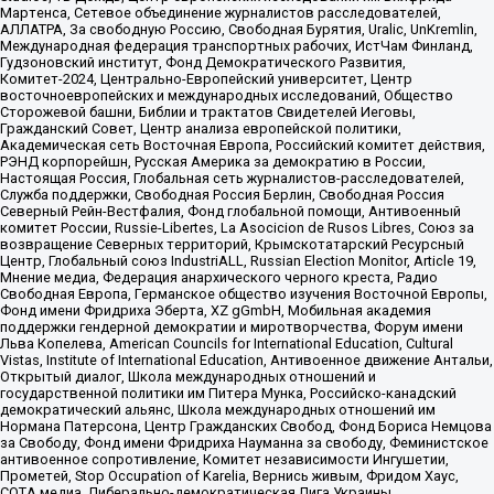
Мартенса, Сетевое объединение журналистов расследователей,
АЛЛАТРА, За свободную Россию, Свободная Бурятия, Uralic, UnKremlin,
Международная федерация транспортных рабочих, ИстЧам Финланд,
Гудзоновский институт, Фонд Демократического Развития,
Комитет-2024, Центрально-Европейский университет, Центр
восточноевропейских и международных исследований, Общество
Сторожевой башни, Библии и трактатов Свидетелей Иеговы,
Гражданский Совет, Центр анализа европейской политики,
Академическая сеть Восточная Европа, Российский комитет действия,
РЭНД корпорейшн, Русская Америка за демократию в России,
Настоящая Россия, Глобальная сеть журналистов-расследователей,
Служба поддержки, Свободная Россия Берлин, Свободная Россия
Северный Рейн-Вестфалия, Фонд глобальной помощи, Антивоенный
комитет России, Russie-Libertes, La Asocicion de Rusos Libres, Союз за
возвращение Северных территорий, Крымскотатарский Ресурсный
Центр, Глобальный союз IndustriALL, Russian Election Monitor, Article 19,
Мнение медиа, Федерация анархического черного креста, Радио
Свободная Европа, Германское общество изучения Восточной Европы,
Фонд имени Фридриха Эберта, XZ gGmbH, Мобильная академия
поддержки гендерной демократии и миротворчества, Форум имени
Льва Копелева, American Councils for International Education, Cultural
Vistas, Institute of International Education, Антивоенное движение Антальи,
Открытый диалог, Школа международных отношений и
государственной политики им Питера Мунка, Российско-канадский
демократический альянс, Школа международных отношений им
Нормана Патерсона, Центр Гражданских Свобод, Фонд Бориса Немцова
за Свободу, Фонд имени Фридриха Науманна за свободу, Феминистское
антивоенное сопротивление, Комитет независимости Ингушетии,
Прометей, Stop Occupation of Karelia, Вернись живым, Фридом Хаус,
СОТА медиа, Либерально-демократическая Лига Украины