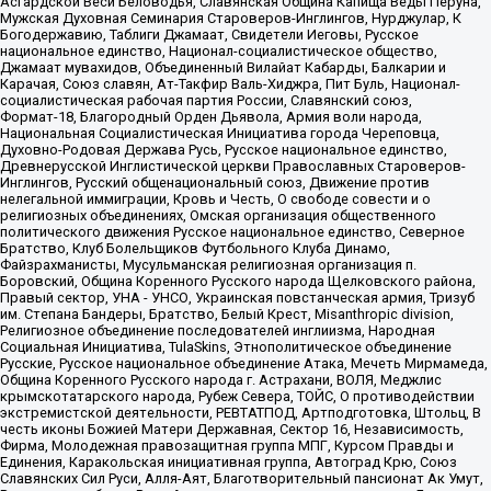
Асгардской Веси Беловодья, Славянская Община Капища Веды Перуна,
Мужская Духовная Семинария Староверов-Инглингов, Нурджулар, К
Богодержавию, Таблиги Джамаат, Свидетели Иеговы, Русское
национальное единство, Национал-социалистическое общество,
Джамаат мувахидов, Объединенный Вилайат Кабарды, Балкарии и
Карачая, Союз славян, Ат-Такфир Валь-Хиджра, Пит Буль, Национал-
социалистическая рабочая партия России, Славянский союз,
Формат-18, Благородный Орден Дьявола, Армия воли народа,
Национальная Социалистическая Инициатива города Череповца,
Духовно-Родовая Держава Русь, Русское национальное единство,
Древнерусской Инглистической церкви Православных Староверов-
Инглингов, Русский общенациональный союз, Движение против
нелегальной иммиграции, Кровь и Честь, О свободе совести и о
религиозных объединениях, Омская организация общественного
политического движения Русское национальное единство, Северное
Братство, Клуб Болельщиков Футбольного Клуба Динамо,
Файзрахманисты, Мусульманская религиозная организация п.
Боровский, Община Коренного Русского народа Щелковского района,
Правый сектор, УНА - УНСО, Украинская повстанческая армия, Тризуб
им. Степана Бандеры, Братство, Белый Крест, Misanthropic division,
Религиозное объединение последователей инглиизма, Народная
Социальная Инициатива, TulaSkins, Этнополитическое объединение
Русские, Русское национальное объединение Атака, Мечеть Мирмамеда,
Община Коренного Русского народа г. Астрахани, ВОЛЯ, Меджлис
крымскотатарского народа, Рубеж Севера, ТОЙС, О противодействии
экстремистской деятельности, РЕВТАТПОД, Артподготовка, Штольц, В
честь иконы Божией Матери Державная, Сектор 16, Независимость,
Фирма, Молодежная правозащитная группа МПГ, Курсом Правды и
Единения, Каракольская инициативная группа, Автоград Крю, Союз
Славянских Сил Руси, Алля-Аят, Благотворительный пансионат Ак Умут,