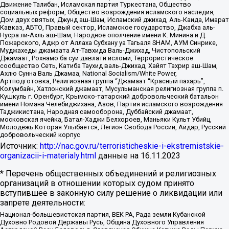
Движение Талибан, Исламская партия Туркестана, Общество
социальных реформ, Общество возрождения исламского наследия,
Дом двух святых, Джунд аш-Шам, Исламский джихад, Аль-Каида, Имарат
Кавказ, АБТО, Правый сектор, Исламское государство, Джабха аль-
Нусра ли-Ахль аш-Шам, Народное ополчение имени К. Минина и Д.
Пожарского, Аджр от Аллаха Субхану уа Тагьаля SHAM, АУМ Синрике,
Муджахеды джамаата Ат-Тавхида Валь-Джихад, Чистопольский
Джамаат, Рохнамо ба суи давлати исломи, Террористическое
сообщество Сеть, Катиба Таухид валь-Джихад, Хайят Тахрир аш-Шам,
Ахлю Сунна Валь Джамаа, National Socialism/White Power,
Артподготовка, Религиозная группа “Джамаат “Красный пахарь”,
Колумбайн, Хатлонский джамаат, Мусульманская религиозная группа п.
Кушкуль г. Оренбург, Крымско-татарский добровольческий батальон
имени Номана Челебиджихана, Азов, Партия исламского возрождения
Таджикистана, Народная самооборона, Дуббайский джамаат,
московская ячейка, Батал-Хаджи Белхороев, Маньяки Культ Убийц,
Молодёжь Которая Улыбается, Легион Свобода России, Айдар, Русский
добровольческий корпус
Источник:
http://nac.gov.ru/terroristicheskie-i-ekstremistskie-
organizacii-i-materialy.html
данные на
16.11.2023
* Перечень общественных объединений и религиозных
организаций в отношении которых судом принято
вступившее в законную силу решение о ликвидации или
запрете деятельности:
Национал-большевистская партия, ВЕК РА, Рада земли Кубанской
Духовно Родовой Державы Русь, Община Духовного Управления