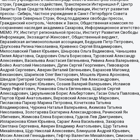
стран, Гражданское содействие, Трансперенси Интернешнл-Р, Центр
Защиты Прав Средств Массовой Информации, Институт развития
прессы - Сибирь, Частное учреждение в Санкт-Петербурге Совета
Министров Северных Стран, Фонд поддержки свободы прессы,
Гражданский контроль, Человек и Закон, Общественная комиссия по
сохранению наследия академика Сахарова, Информационное агентство
МЕМО. РУ, Институт региональной прессы, Институт Развития Свободы
Информации, Экозащита!-Женсовет, Общественный вердикт,
Евразийская антимонопольная ассоциация, Бедушев Петр Петрович,
Дзугкоева Регина Николаевна, Кривенко Сергей Владимирович,
Милославский Павел Юрьевич, Шнырова Ольга Вадимовна, Чанышева
Лилия Айратовна, Сидорович Ольга Борисовна, Туровский Александр
Алексеевич, Васильева Анастасия Евгеньевна, Ривина Анна Валерьевна,
Бойко Анатолий Николаевич, Дугин Сергей Георгиевич, Пивоваров
Андрей Сергеевич, Аверин Виталий Евгеньевич, Барахоев Магомед
Бекханович, Шарипков Олег Викторович, Мошель Ирина Ароновна,
Шведов Григорий Сергеевич, Пономарев Лев Александрович,
Каргалицкий Борис Юльевич, Созаев Валерий Валерьевич, Исламов
Тимур Рифгатович, Романова Ольга Евгеньевна, Щаров Сергей
Алексадрович, Цирульников Борис Альбертович, Гасан Ольга Павловна,
Паутов Юрий Анатольевич, Верховский Александр Маркович,
Пислакова-Паркер Марина Петровна, Кочеткова Татьяна
Владимировна, Чуркина Наталья Валерьевна, Акимова Татьяна
Николаевна, Золотарева Екатерина Александровна, Рачинский Ян
Збигневич, Жемкова Елена Борисовна, Гудков Лев Дмитриевич,
Илларионова Юлия Юрьевна, Саранг Анна Васильевна, Захарова
Светлана Сергеевна, Аверин Владимир Анатольевич, Щур Татьяна
Михайловна, Щур Николай Алексеевич, Блинушов Андрей Юрьевич,
Мосин Алексей Геннадьевич, Гефтер Валентин Михайлович, Симонов