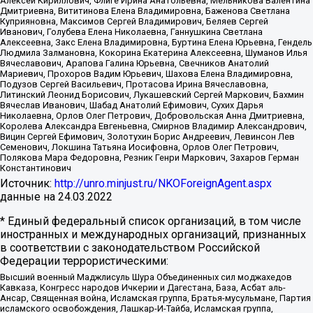
Алексей Кириллович, Флиге Ирина Анатольевна, Мельникова Валентина
Дмитриевна, Вититинова Елена Владимировна, Баженова Светлана
Куприяновна, Максимов Сергей Владимирович, Беляев Сергей
Иванович, Голубева Елена Николаевна, Ганнушкина Светлана
Алексеевна, Закс Елена Владимировна, Буртина Елена Юрьевна, Гендель
Людмила Залмановна, Кокорина Екатерина Алексеевна, Шуманов Илья
Вячеславович, Арапова Галина Юрьевна, Свечников Анатолий
Мариевич, Прохоров Вадим Юрьевич, Шахова Елена Владимировна,
Подузов Сергей Васильевич, Протасова Ирина Вячеславовна,
Литинский Леонид Борисович, Лукашевский Сергей Маркович, Бахмин
Вячеслав Иванович, Шабад Анатолий Ефимович, Сухих Дарья
Николаевна, Орлов Олег Петрович, Добровольская Анна Дмитриевна,
Королева Александра Евгеньевна, Смирнов Владимир Александрович,
Вицин Сергей Ефимович, Золотухин Борис Андреевич, Левинсон Лев
Семенович, Локшина Татьяна Иосифовна, Орлов Олег Петрович,
Полякова Мара Федоровна, Резник Генри Маркович, Захаров Герман
Константинович
Источник:
http://unro.minjust.ru/NKOForeignAgent.aspx
данные на
24.03.2022
* Единый федеральный список организаций, в том числе
иностранных и международных организаций, признанных
в соответствии с законодательством Российской
Федерации террористическими:
Высший военный Маджлисуль Шура Объединенных сил моджахедов
Кавказа, Конгресс народов Ичкерии и Дагестана, База, Асбат аль-
Ансар, Священная война, Исламская группа, Братья-мусульмане, Партия
исламского освобождения, Лашкар-И-Тайба, Исламская группа,