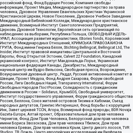
российский фонд, Фонд Будущее России, Компания свободы
информации, Проект Медиа, Международное партнерство за права
человека, Духовное Управление Евангельских Христиан Украинской
Христианской Церкви, Новое Поколение, Духовное Учебное Заведение
Международный Библейский Колледж, Международное христианское
движение, Всемирный Институт Саентологических Предприятий,
Церковь Духовной Технологии, Европейская сеть организаций по
наблюдению за выборами, Республика Польша, СВОБОДНЫЙ ИДЕЛЬ-
УРАЛ, Ассоциация развития журналистики, IStories fonds, Королевский
Институт Международных Отношений, КРИМСЬКА ПРАВОЗАХИСНА
ГРУПА, Фонд имени Генриха Бёлля, Stichting Bellingcat, Bellingcat Ltd, The
Insider, Институт правовой инициативы Центральной и Восточной
Европы, Фонд Открытой Эстонии, Calvert 22 Foundation, Канадский
украинский конгресс, Институт Макдональда-Лорье, Украинская
национальная федерация Канады, Декабристы, Международный
научный центр им Вудро Вильсона, Свободная пресса, Возрождение,
Всеукраинский духовный центр , Риддл, Русский антивоенный комитет в
Швеции, Проект Медуза, Фонд Андрея Сахарова, Форум свободной
России, Лига Свободных Наций, Transparеncy International, Форум
Свободных Народов ПостРоссии, Солидарность с гражданским
движением в России – Solidarus, КрымSOS, Свободный университет,
Институт государственного управления, Форум гражданского общества
Россия, Беллона, Союз жителей островов Тисима и Хабомаи, Съезд
народных депутатов, Гринпис Интернешнл, Фонд борьбы с коррупцией
Инк, Завет церквей TCCN, Агора, Всемирный фонд природы, BDR Novaja
Gazeta-Europe, Алтай проект, Образовательный дом прав человека
Чернигов, Фонд Дом Прав Человека, Белорусский дом прав человека
имени Бориса Звозскова, Дом прав человека Тбилиси, Дом прав
человека Ереван, Дом прав человека Крым, Центр дикого лосося, TVR
Studios, ТВ Дождь, Центр европейских исследований им Вилфрида