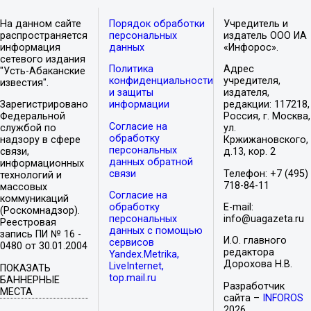
На данном сайте
Порядок обработки
Учредитель и
распространяется
персональных
издатель ООО ИА
информация
данных
«Инфорос».
сетевого издания
Политика
Адрес
"Усть-Абаканские
конфиденциальности
учредителя,
известия".
и защиты
издателя,
Зарегистрировано
информации
редакции: 117218,
Федеральной
Россия, г. Москва,
Согласие на
службой по
ул.
обработку
надзору в сфере
Кржижановского,
персональных
связи,
д.13, кор. 2
данных обратной
информационных
связи
Телефон: +7 (495)
технологий и
718-84-11
массовых
Согласие на
коммуникаций
обработку
E-mail:
(Роскомнадзор).
персональных
info@uagazeta.ru
Реестровая
данных с помощью
запись ПИ № 16 -
И.О. главного
сервисов
0480 от 30.01.2004
редактора
Yandex.Metrika,
Дорохова Н.В.
LiveInternet,
ПОКАЗАТЬ
top.mail.ru
БАННЕРНЫЕ
Разработчик
МЕСТА
сайта –
INFOROS
2026