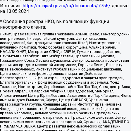
Источник:
https://minjust.gov.ru/ru/documents/7756/
данные
на
13.05.2024
* Сведения реестра НКО, выполняющих функции
иностранного агента:
Лилит, Правозащитная группа Гражданин.Армия.Право, Нижегородский
центр немецкой и европейской культуры, Центр гендерных
исследований, Фонд защиты прав граждан Штаб, Институт права и
публичной политики, Фонд борьбы с коррупцией, Альянс врачей,
НАСИЛИЮ.НЕТ, Мы против СПИДа, СВЕЧА, Гуманитарное действие,
Открытый Петербург, Лига Избирателей, Правовая инициатива,
Гражданский Союз, Хасдей Ерушалаим, Центр поддержки и содействия
развитию средств массовой информации, Горячая Линия, В защиту
прав заключенных, Институт глобализации и социальных движений,
Центр социально-информационных инициатив Действие,
Благотворительный фонд охраны здоровья и защиты прав граждан,
Благотворительный фонд помощи осужденным и их семьям, Фонд
Тольятти, Новое время, Серебряная тайга, Так-Так-Так, Сова, центр Анна,
Проект Апрель, Самарская губерния, Эра здоровья, Мемориал,
Аналитический Центр Юрия Левады, Издательство Парк Гагарина, Фонд
имени Андрея Рылькова, Сфера, Центр СИБАЛЬТ, Уральская
правозащитная группа, Женщины Евразии, Институт прав человека,
Фонд защиты гласности, Российский исследовательский центр по
правам человека, Дальневосточный центр развития гражданских
инициатив и социального партнерства, Гражданское действие, Центр
независимых социологических исследований, Сутяжник, АКАДЕМИЯ ПО
ПРАВАМ ЧЕЛОВЕКА, Центр развития некоммерческих организаций,
Частное учреждение в Калининграде Совета Министров северных