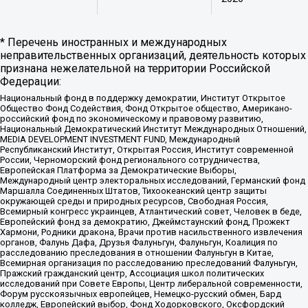
* Перечень иностранных и международных
неправительственных организаций, деятельность которых
признана нежелательной на территории Российской
Федерации:
Национальный фонд в поддержку демократии, Институт Открытое
Общество Фонд Содействия, Фонд Открытое общество, Американо-
российский фонд по экономическому и правовому развитию,
Национальный Демократический Институт Международных Отношений,
MEDIA DEVELOPMENT INVESTMENT FUND, Международный
Республиканский Институт, Открытая Россия, Институт современной
России, Черноморский фонд регионального сотрудничества,
Европейская Платформа за Демократические Выборы,
Международный центр электоральных исследований, Германский фонд
Маршалла Соединенных Штатов, Тихоокеанский центр защиты
окружающей среды и природных ресурсов, Свободная Россия,
Всемирный конгресс украинцев, Атлантический совет, Человек в беде,
Европейский фонд за демократию, Джеймстаунский фонд, Прожект
Хармони, Родники дракона, Врачи против насильственного извлечения
органов, Фалунь Дафа, Друзья Фалуньгун, Фалуньгун, Коалиция по
расследованию преследования в отношении Фалуньгун в Китае,
Всемирная организация по расследованию преследований Фалуньгун,
Пражский гражданский центр, Ассоциация школ политических
исследований при Совете Европы, Центр либеральной современности,
Форум русскоязычных европейцев, Немецко-русский обмен, Бард
колледж, Европейский выбор, Фонд Ходорковского, Оксфордский