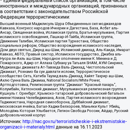
* Единый федеральный список организаций, в том числе
иностранных и международных организаций, признанных
в соответствии с законодательством Российской
Федерации террористическими:
Высший военный Маджлисуль Шура Объединенных сил моджахедов
Кавказа, Конгресс народов Ичкерии и Дагестана, База, Асбат аль-
Ансар, Священная война, Исламская группа, Братья-мусульмане, Партия
исламского освобождения, Лашкар-И-Тайба, Исламская группа,
Движение Талибан, Исламская партия Туркестана, Общество
социальных реформ, Общество возрождения исламского наследия,
Дом двух святых, Джунд аш-Шам, Исламский джихад, Аль-Каида, Имарат
Кавказ, АБТО, Правый сектор, Исламское государство, Джабха аль-
Нусра ли-Ахль аш-Шам, Народное ополчение имени К. Минина и Д.
Пожарского, Аджр от Аллаха Субхану уа Тагьаля SHAM, АУМ Синрике,
Муджахеды джамаата Ат-Тавхида Валь-Джихад, Чистопольский
Джамаат, Рохнамо ба суи давлати исломи, Террористическое
сообщество Сеть, Катиба Таухид валь-Джихад, Хайят Тахрир аш-Шам,
Ахлю Сунна Валь Джамаа, National Socialism/White Power,
Артподготовка, Религиозная группа “Джамаат “Красный пахарь”,
Колумбайн, Хатлонский джамаат, Мусульманская религиозная группа п.
Кушкуль г. Оренбург, Крымско-татарский добровольческий батальон
имени Номана Челебиджихана, Азов, Партия исламского возрождения
Таджикистана, Народная самооборона, Дуббайский джамаат,
московская ячейка, Батал-Хаджи Белхороев, Маньяки Культ Убийц,
Молодёжь Которая Улыбается, Легион Свобода России, Айдар, Русский
добровольческий корпус
Источник:
http://nac.gov.ru/terroristicheskie-i-ekstremistskie-
organizacii-i-materialy.html
данные на
16.11.2023