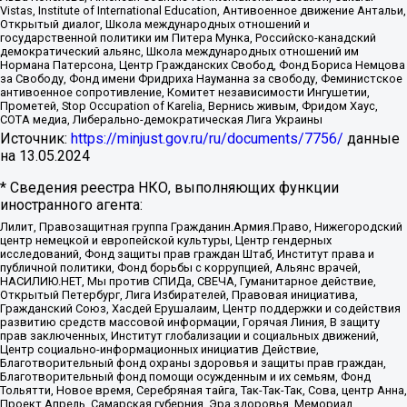
Vistas, Institute of International Education, Антивоенное движение Антальи,
Открытый диалог, Школа международных отношений и
государственной политики им Питера Мунка, Российско-канадский
демократический альянс, Школа международных отношений им
Нормана Патерсона, Центр Гражданских Свобод, Фонд Бориса Немцова
за Свободу, Фонд имени Фридриха Науманна за свободу, Феминистское
антивоенное сопротивление, Комитет независимости Ингушетии,
Прометей, Stop Occupation of Karelia, Вернись живым, Фридом Хаус,
СОТА медиа, Либерально-демократическая Лига Украины
Источник:
https://minjust.gov.ru/ru/documents/7756/
данные
на
13.05.2024
* Сведения реестра НКО, выполняющих функции
иностранного агента:
Лилит, Правозащитная группа Гражданин.Армия.Право, Нижегородский
центр немецкой и европейской культуры, Центр гендерных
исследований, Фонд защиты прав граждан Штаб, Институт права и
публичной политики, Фонд борьбы с коррупцией, Альянс врачей,
НАСИЛИЮ.НЕТ, Мы против СПИДа, СВЕЧА, Гуманитарное действие,
Открытый Петербург, Лига Избирателей, Правовая инициатива,
Гражданский Союз, Хасдей Ерушалаим, Центр поддержки и содействия
развитию средств массовой информации, Горячая Линия, В защиту
прав заключенных, Институт глобализации и социальных движений,
Центр социально-информационных инициатив Действие,
Благотворительный фонд охраны здоровья и защиты прав граждан,
Благотворительный фонд помощи осужденным и их семьям, Фонд
Тольятти, Новое время, Серебряная тайга, Так-Так-Так, Сова, центр Анна,
Проект Апрель, Самарская губерния, Эра здоровья, Мемориал,