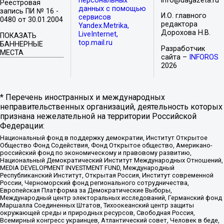
персональных
info@uagazeta.ru
Реестровая
данных с помощью
запись ПИ № 16 -
И.О. главного
сервисов
0480 от 30.01.2004
редактора
Yandex.Metrika,
Дорохова Н.В.
LiveInternet,
ПОКАЗАТЬ
top.mail.ru
БАННЕРНЫЕ
Разработчик
МЕСТА
сайта –
INFOROS
2026
* Перечень иностранных и международных
неправительственных организаций, деятельность которых
признана нежелательной на территории Российской
Федерации:
Национальный фонд в поддержку демократии, Институт Открытое
Общество Фонд Содействия, Фонд Открытое общество, Американо-
российский фонд по экономическому и правовому развитию,
Национальный Демократический Институт Международных Отношений,
MEDIA DEVELOPMENT INVESTMENT FUND, Международный
Республиканский Институт, Открытая Россия, Институт современной
России, Черноморский фонд регионального сотрудничества,
Европейская Платформа за Демократические Выборы,
Международный центр электоральных исследований, Германский фонд
Маршалла Соединенных Штатов, Тихоокеанский центр защиты
окружающей среды и природных ресурсов, Свободная Россия,
Всемирный конгресс украинцев, Атлантический совет, Человек в беде,