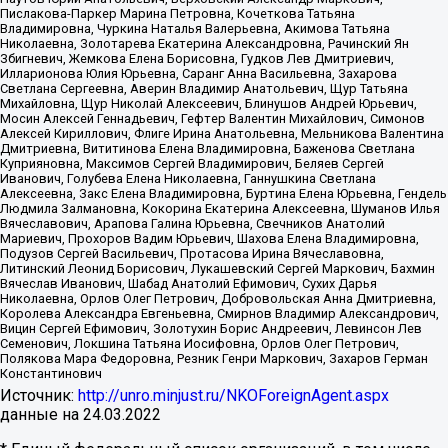
Пислакова-Паркер Марина Петровна, Кочеткова Татьяна
Владимировна, Чуркина Наталья Валерьевна, Акимова Татьяна
Николаевна, Золотарева Екатерина Александровна, Рачинский Ян
Збигневич, Жемкова Елена Борисовна, Гудков Лев Дмитриевич,
Илларионова Юлия Юрьевна, Саранг Анна Васильевна, Захарова
Светлана Сергеевна, Аверин Владимир Анатольевич, Щур Татьяна
Михайловна, Щур Николай Алексеевич, Блинушов Андрей Юрьевич,
Мосин Алексей Геннадьевич, Гефтер Валентин Михайлович, Симонов
Алексей Кириллович, Флиге Ирина Анатольевна, Мельникова Валентина
Дмитриевна, Вититинова Елена Владимировна, Баженова Светлана
Куприяновна, Максимов Сергей Владимирович, Беляев Сергей
Иванович, Голубева Елена Николаевна, Ганнушкина Светлана
Алексеевна, Закс Елена Владимировна, Буртина Елена Юрьевна, Гендель
Людмила Залмановна, Кокорина Екатерина Алексеевна, Шуманов Илья
Вячеславович, Арапова Галина Юрьевна, Свечников Анатолий
Мариевич, Прохоров Вадим Юрьевич, Шахова Елена Владимировна,
Подузов Сергей Васильевич, Протасова Ирина Вячеславовна,
Литинский Леонид Борисович, Лукашевский Сергей Маркович, Бахмин
Вячеслав Иванович, Шабад Анатолий Ефимович, Сухих Дарья
Николаевна, Орлов Олег Петрович, Добровольская Анна Дмитриевна,
Королева Александра Евгеньевна, Смирнов Владимир Александрович,
Вицин Сергей Ефимович, Золотухин Борис Андреевич, Левинсон Лев
Семенович, Локшина Татьяна Иосифовна, Орлов Олег Петрович,
Полякова Мара Федоровна, Резник Генри Маркович, Захаров Герман
Константинович
Источник:
http://unro.minjust.ru/NKOForeignAgent.aspx
данные на
24.03.2022