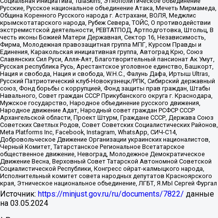
Социальная Инициатива, TulaSkins, Этнополитическое объединение
Русские, Русское национальное объединение Атака, Мечеть Мирмамеда,
Община Коренного Русского народа г. Астрахани, ВОЛЯ, Меджлис
крымскотатарского народа, Рубеж Севера, ТОЙС, О противодействии
экстремистской деятельности, РЕВТАТПОД, Артподготовка, Штольц, В
честь иконы Божией Матери Державная, Сектор 16, Независимость,
Фирма, Молодежная правозащитная группа МПГ, Курсом Правды и
Единения, Каракольская инициативная группа, Автоград Крю, Союз
Славянских Сил Руси, Алля-Аят, Благотворительный пансионат Ак Умут,
Русская республика Русь, Арестантское уголовное единство, Башкорт,
Нация и свобода, Нация и свобода, W.H.С., Фалунь Дафа, Иртыш Ultras,
Русский Патриотический клуб-Новокузнецк/РПК, Сибирский державный
союз, Фонд борьбы с коррупцией, Фонд защиты прав граждан, Штабы
Навального, Совет граждан СССР Прикубанского округа г. Краснодара,
Мужское государство, Народное объединение русского движения,
Народное движение Адат, Народный совет граждан РСФСР СССР
Архангельской области, Проект Штурм, Граждане СССР, Держава Союз
Советских Светлых Родов, Совет Советских Социалистических Районов,
Meta Platforms Inc, Facebook, Instagram, WhatsApp, СИЧ-С14,
Добровольческое Движение Организации украинских националистов,
Черный Комитет, Татарстанское Региональное Всетатарское
общественное движение, Невоград, Молодежное Демократическое
Движение Весна, Верховный Совет Татарской Автономной Советской
Социалистической Республики, Конгресс ойрат-калмыцкого народа,
Исполнительный комитет совета народных депутатов Красноярского
края, Этническое национальное объединение, ЛГБТ, Я.МЫ Сергей Фургал
Источник:
https://minjust.gov.ru/ru/documents/7822/
данные
на
03.05.2024