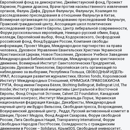
Европейский фонд за демократию, Джеймстаунский фонд, Прожект
Хармони, Родники дракона, Врачи против насильственного извлечения
органов, Фалунь Дафа, Друзья Фалуньгун, Фалуньгун, Коалиция по
расследованию преследования в отношении Фалуньгун в Китае,
Всемирная организация по расследованию преследований Фалуньгун,
Пражский гражданский центр, Ассоциация школ политических
исследований при Совете Европы, Центр либеральной современности,
Форум русскоязычных европейцев, Немецко-русский обмен, Бард
колледж, Европейский выбор, Фонд Ходорковского, Оксфордский
российский фонд, Фонд Будущее России, Компания свободы
информации, Проект Медиа, Международное партнерство за права
человека, Духовное Управление Евангельских Христиан Украинской
Христианской Церкви, Новое Поколение, Духовное Учебное Заведение
Международный Библейский Колледж, Международное христианское
движение, Всемирный Институт Саентологических Предприятий,
Церковь Духовной Технологии, Европейская сеть организаций по
наблюдению за выборами, Республика Польша, СВОБОДНЫЙ ИДЕЛЬ-
УРАЛ, Ассоциация развития журналистики, IStories fonds, Королевский
Институт Международных Отношений, КРИМСЬКА ПРАВОЗАХИСНА
ГРУПА, Фонд имени Генриха Бёлля, Stichting Bellingcat, Bellingcat Ltd, The
Insider, Институт правовой инициативы Центральной и Восточной
Европы, Фонд Открытой Эстонии, Calvert 22 Foundation, Канадский
украинский конгресс, Институт Макдональда-Лорье, Украинская
национальная федерация Канады, Декабристы, Международный
научный центр им Вудро Вильсона, Свободная пресса, Возрождение,
Всеукраинский духовный центр , Риддл, Русский антивоенный комитет в
Швеции, Проект Медуза, Фонд Андрея Сахарова, Форум свободной
России, Лига Свободных Наций, Transparеncy International, Форум
Свободных Народов ПостРоссии, Солидарность с гражданским
движением в России – Solidarus, КрымSOS, Свободный университет,