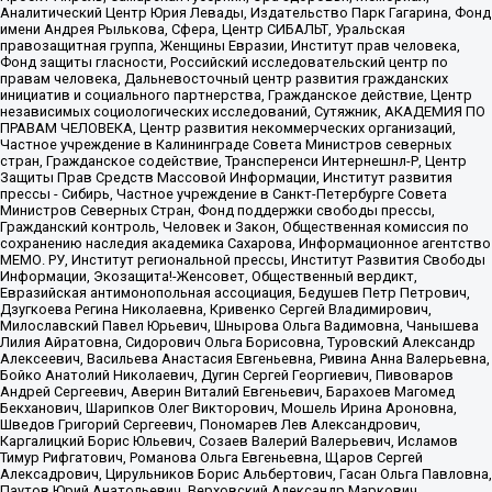
Аналитический Центр Юрия Левады, Издательство Парк Гагарина, Фонд
имени Андрея Рылькова, Сфера, Центр СИБАЛЬТ, Уральская
правозащитная группа, Женщины Евразии, Институт прав человека,
Фонд защиты гласности, Российский исследовательский центр по
правам человека, Дальневосточный центр развития гражданских
инициатив и социального партнерства, Гражданское действие, Центр
независимых социологических исследований, Сутяжник, АКАДЕМИЯ ПО
ПРАВАМ ЧЕЛОВЕКА, Центр развития некоммерческих организаций,
Частное учреждение в Калининграде Совета Министров северных
стран, Гражданское содействие, Трансперенси Интернешнл-Р, Центр
Защиты Прав Средств Массовой Информации, Институт развития
прессы - Сибирь, Частное учреждение в Санкт-Петербурге Совета
Министров Северных Стран, Фонд поддержки свободы прессы,
Гражданский контроль, Человек и Закон, Общественная комиссия по
сохранению наследия академика Сахарова, Информационное агентство
МЕМО. РУ, Институт региональной прессы, Институт Развития Свободы
Информации, Экозащита!-Женсовет, Общественный вердикт,
Евразийская антимонопольная ассоциация, Бедушев Петр Петрович,
Дзугкоева Регина Николаевна, Кривенко Сергей Владимирович,
Милославский Павел Юрьевич, Шнырова Ольга Вадимовна, Чанышева
Лилия Айратовна, Сидорович Ольга Борисовна, Туровский Александр
Алексеевич, Васильева Анастасия Евгеньевна, Ривина Анна Валерьевна,
Бойко Анатолий Николаевич, Дугин Сергей Георгиевич, Пивоваров
Андрей Сергеевич, Аверин Виталий Евгеньевич, Барахоев Магомед
Бекханович, Шарипков Олег Викторович, Мошель Ирина Ароновна,
Шведов Григорий Сергеевич, Пономарев Лев Александрович,
Каргалицкий Борис Юльевич, Созаев Валерий Валерьевич, Исламов
Тимур Рифгатович, Романова Ольга Евгеньевна, Щаров Сергей
Алексадрович, Цирульников Борис Альбертович, Гасан Ольга Павловна,
Паутов Юрий Анатольевич, Верховский Александр Маркович,