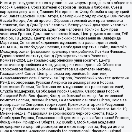
Институт государственного управления, Форум гражданского общества
Россия, Беллона, Союз жителей островов Тисима и Хабомаи, Съезд
народных депутатов, Гринпис Интернешнл, Фонд борьбы с коррупцией
Инк, Завет церквей TCCN, Агора, Всемирный фонд природы, BDR Novaja
Gazeta-Europe, Алтай проект, Образовательный дом прав человека
Чернигов, Фонд Дом Прав Человека, Белорусский дом прав человека
имени Бориса Звозскова, Дом прав человека Тбилиси, Дом прав
человека Ереван, Дом прав человека Крым, Центр дикого лосося, TVR
Studios, ТВ Дождь, Центр европейских исследований им Вилфрида
Мартенса, Сетевое объединение журналистов расследователей,
АЛЛАТРА, За свободную Россию, Свободная Бурятия, Uralic, UnKremlin,
Международная федерация транспортных рабочих, ИстЧам Финланд,
Гудзоновский институт, Фонд Демократического Развития,
Комитет-2024, Центрально-Европейский университет, Центр
восточноевропейских и международных исследований, Общество
Сторожевой башни, Библии и трактатов Свидетелей Иеговы,
Гражданский Совет, Центр анализа европейской политики,
Академическая сеть Восточная Европа, Российский комитет действия,
РЭНД корпорейшн, Русская Америка за демократию в России,
Настоящая Россия, Глобальная сеть журналистов-расследователей,
Служба поддержки, Свободная Россия Берлин, Свободная Россия
Северный Рейн-Вестфалия, Фонд глобальной помощи, Антивоенный
комитет России, Russie-Libertes, La Asocicion de Rusos Libres, Союз за
возвращение Северных территорий, Крымскотатарский Ресурсный
Центр, Глобальный союз IndustriALL, Russian Election Monitor, Article 19,
Мнение медиа, Федерация анархического черного креста, Радио
Свободная Европа, Германское общество изучения Восточной Европы,
Фонд имени Фридриха Эберта, XZ gGmbH, Мобильная академия
поддержки гендерной демократии и миротворчества, Форум имени
Льва Копелева, American Councils for International Education, Cultural