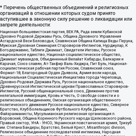
* Перечень общественных объединений и религиозных
организаций в отношении которых судом принято
вступившее в законную силу решение о ликвидации или
запрете деятельности:
Национал-большевистская партия, ВЕК РА, Рада земли Кубанской
Духовно Родовой Державы Русь, Община Духовного Управления
Асгардской Веси Беловодья, Славянская Община Капища Веды Перуна,
Мужская Духовная Семинария Староверов-Инглингов, Нурджулар, К
Богодержавию, Таблиги Джамаат, Свидетели Иеговы, Русское
национальное единство, Национал-социалистическое общество,
Джамаат мувахидов, Объединенный Вилайат Кабарды, Балкарии и
Карачая, Союз славян, Ат-Такфир Валь-Хиджра, Пит Буль, Национал-
социалистическая рабочая партия России, Славянский союз,
Формат-18, Благородный Орден Дьявола, Армия воли народа,
Национальная Социалистическая Инициатива города Череповца,
Духовно-Родовая Держава Русь, Русское национальное единство,
Древнерусской Инглистической церкви Православных Староверов-
Инглингов, Русский общенациональный союз, Движение против
нелегальной иммиграции, Кровь и Честь, О свободе совести и о
религиозных объединениях, Омская организация общественного
политического движения Русское национальное единство, Северное
Братство, Клуб Болельщиков Футбольного Клуба Динамо,
Файзрахманисты, Мусульманская религиозная организация п.
Боровский, Община Коренного Русского народа Щелковского района,
Правый сектор, УНА - УНСО, Украинская повстанческая армия, Тризуб
им. Степана Бандеры, Братство, Белый Крест, Misanthropic division,
Религиозное объединение последователей инглиизма, Народная