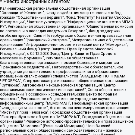
* Реестр иностранных агентов:
Калининградская региональная общественная организация "Экозащита!-Женсовет", Фонд содействия защите прав и свобод граждан "Общественный вердикт", Фонд "Институт Развития Свободы Информации", Частное учреждение "Информационное агентство МЕМО. РУ", Региональная общественная организация "Общественная комиссия по сохранению наследия академика Сахарова", Фонд поддержки свободы прессы, Санкт-Петербургская общественная правозащитная организация "Гражданский контроль", Межрегиональная общественная организация "Информационно-просветительский центр "Мемориал", Региональный Фонд "Центр Защиты Прав Средств Массовой Информации", с 05.12.2023 Фонд "Центр Защиты Прав Средств массовой информации", Региональная общественная благотворительная организация помощи беженцам и мигрантам "Гражданское содействие", Негосударственное образовательное учреждение дополнительного профессионального образования (повышение квалификации) специалистов "АКАДЕМИЯ ПО ПРАВАМ ЧЕЛОВЕКА", Свердловская региональная общественная организация "Сутяжник", Автономная некоммерческая организация "Центр независимых социологических исследований", Союз общественных объединений "Российский исследовательский центр по правам человека", Региональное общественное учреждение научно-информационный центр "МЕМОРИАЛ", Некоммерческая организация "Фонд защиты гласности", Автономная некоммерческая организация "Институт прав человека", Городская общественная организация "Екатеринбургское общество "МЕМОРИАЛ", Городская общественная организация "Рязанское историко-просветительское и правозащитное общество "Мемориал" (Рязанский Мемориал), Челябинский региональный орган общественной самодеятельности – женское общественное объединение "Женщины Евразии", Челябинский региональный орган общественной самодеятельности "Уральская правозащитная группа", Фонд содействия защите здоровья и социальной справедливости имени Андрея Рылькова, Автономная Некоммерческая Организация "Аналитический Центр Юрия Левады", Автономная некоммерческая организация социальной поддержки населения "Проект Апрель", Региональная общественная организация помощи женщинам и детям, находящимся в кризисной ситуации "Информационно-методический центр "Анна", Фонд содействия развитию массовых коммуникаций и правовому просвещению "Так-так-Так", Фонд содействия устойчивому развитию "Серебряная тайга", Свердловский региональный общественный фонд социальных проектов "Новое время", "Idel.Реалии", Кавказ.Реалии, Крым.Реалии, Телеканал Настоящее Время, Татаро-башкирская служба Радио Свобода (Azatliq Radiosi), Радио Свободная Европа/Радио Свобода (PCE/PC), "Сибирь.Реалии", "Фактограф", Благотворительный фонд помощи осужденным и их семьям, Автономная некоммерческая организация "Институт глобализации и социальных движений", Фонд "В защиту прав заключенных", Частное учреждение "Центр поддержки и содействия развитию средств массовой информации", Пензенский региональный общественный благотворительный фонд "Гражданский союз", "Север.Реалии", Некоммерческая организация Фонд "Правовая инициатива", Общество с ограниченной ответственностью "Радио Свободная Европа/Радио Свобода", Чешское информационное агентство "MEDIUM-ORIENT", Красноярская региональная общественная организация "Мы против СПИДа", Камалягин Денис Николаевич, Маркелов Сергей Евгеньевич, Пономарев Лев Александрович, Савицкая Людмила Алексеевна, Автономная некоммерческая организация "Центр по работе с проблемой насилия "НАСИЛИЮ.НЕТ", Межрегиональный профессиональный союз работников здравоохранения "Альянс врачей", Юридическое лицо, зарегистрированное в Латвийской Республике, SIA "Medusa Project" (регистрационный номер 40103797863, дата регистрации 10.06.2014), Некоммерческая организация "Фонд по борьбе с коррупцией", Автономная некоммерческая организация "Институт права и публичной политики", Баданин Роман Сергеевич, Гликин Максим Александрович, Железнова Мария Михайловна, Лукьянова Юлия Сергеевна, Маетная Елизавета Витальевна, Маняхин Петр Борисович, Чуракова Ольга Владимировна, Ярош Юлия Петровна, Юридическое лицо "The Insider SIA", зарегистрированное в Риге, Латвийская Республика (дата регистрации 26.06.2015), являющееся администратором доменного имени интернет-издания "The Insider SIA", https://theins.ru, Постернак Алексей Евгеньевич, Рубин Михаил Аркадьевич, Анин Роман Александрович, Юридическое лицо Istories fonds, зарегистрированное в Латвийской Республике (регистрационный номер 50008295751, дата регистрации 24.02.2020), Великовский Дмитрий Александрович, Долинина Ирина Николаевна, Мароховская Алеся Алексеевна, Шлейнов Роман Юрьевич, Шмагун Олеся Валентиновна, Общество с ограниченной ответственностью "Альтаир 2021", Общество с ограниченной ответственностью "Вега 2021", Общество с ограниченной ответственностью "Главный редактор 2021", Общество с ограниченной ответственностью "Ромашки монолит", Важенков Артем Валерьевич, Ивановская областная общественная организация "Центр гендерных исследований", Гурман Юрий Альбертович, Медиапроект "ОВД-Инфо", Егоров Владимир Владимирович, Жилинский Владимир Александрович, Общество с ограниченной ответственностью "ЗП", Иванова София Юрьевна, Карезина Инна Павловна, Кильтау Екатерина Викторовна, Петров Алексей Викторович, Пискунов Сергей Евгеньевич, Смирнов Сергей Сергеевич, Тихонов Михаил Сергеевич, Общество с ограниченной ответственностью "ЖУРНАЛИСТ-ИНОСТРАННЫЙ АГЕНТ", Арапова Галина Юрьевна, Вольтская Татьяна Анатольевна, Американская компания "Mason G.E.S. Anonymous Foundation" (США), являющаяся владельцем интернет-издания https://mnews.world/, Компания "Stichting Bellingcat", зарегистрированная в Нидерландах (дата регистрации 11.07.2018), Захаров Андрей Вячеславович, Клепиковская Екатерина Дмитриевна, Общество с ограниченной ответственностью "МЕМО", Перл Роман Александрович, Симонов Евгений Алексеевич, Соловьева Елена Анатольевна, Сотников Даниил Владимирович, Сурначева Елизавета Дмитриевна, Автономная некоммерческая организация по защите прав человека и информированию населения "Якутия – Наше Мнение", Общество с ограниченной ответственностью "Москоу диджитал медиа", с 26.01.2023 Общество с ограниченной ответственностью "Чайка Белые сады", Ветошкина Валерия Валерьевна, Заговора Максим Александрович, Межрегиональное общественное движение "Российская ЛГБТ - сеть", Оленичев Максим Владимирович, Павлов Иван Юрьевич, Скворцова Елена Сергеевна, Общество с ограниченной ответственностью "Как бы инагент", Кочетков Игорь Викторович, Общество с ограниченной ответственностью "Честные выборы", Еланчик Олег Александрович, Общество с ограниченной ответственностью "Нобелевский призыв", Гималова Регина Эмилевна, Григорьев Андрей Валерьевич, Григорьева Алина Александровна, Ассоциация по содействию защите прав призывников, альтернативнослужащих и военнослужащих "Правозащитная группа "Гражданин.Армия.Право", Хисамова Регина Фаритовна, Автономная некоммерческая организация по реализации социально-правовых программ "Лилит", Дальневосточное общественное движение "Маяк", Санкт-Петербургская ЛГБТ-инициативная группа "Выход", Инициативная группа ЛГБТ+ "Реверс", Алексеев Андрей Викторович, Бекбулатова Таисия Львовна, Беляев Иван Михайлович, Владыкина Елена Сергеевна, Гельман Марат Александрович, Никульшина Вероника Юрьевна, Толоконникова Надежда Андреевна, Шендерович Виктор Анатольевич, Общество с ограниченной ответственностью "Данное сообщение", Общество с ограниченной ответственностью Издательский дом "Новая глава", Айнбиндер Александра Александровна, Московский комьюнити-центр для ЛГБТ+инициатив, Благотворительный фонд развития филантропии, Deutsche Welle (Германия, Kurt-Schumacher-Strasse 3, 53113 Bonn), Борзунова Мария Михайловна, Воробьев Виктор Викторович, Голубева Анна Львовна, Константинова Алла Михайловна, Малкова Ирина Владимировна, Мурадов Мурад Абдулгалимович, Осетинская Елизавета Николаевна, Понасенков Евгений Николаевич, Ганапольский Матвей Юрьевич, Киселев Евгений Алексеевич, Борухович Ирина Григорьевна, Дремин Иван Тимофеевич, Дубровский Дмитрий Викторович, Красноярская региональная общественная организация поддержки и развития альтернативных образовательных технологий и межкультурных коммуникаций "ИНТЕРРА", Маяковская Екатерина Алексеевна, Фейгин Марк Захарович, Филимонов Андрей Викторович, Дзугкоева Регина Николаевна, Доброхотов Роман Александрович, Дудь Юрий Александрович, Елкин Сергей Владимирович, Кругликов Кирилл Игоревич, Сабунаева Мария Леонидовна, Семенов Алексей Владимирович, Шаинян Карен Багратович, Шульман Екатерина Михайловна, Асафьев Артур Валерьевич, Вахштайн Виктор Семенович, Венедиктов Алексей Алексеевич, Лушникова Екатерина Евгеньевна, Волков Леонид Михайлович, Невзоров Александр Глебович, Пархоменко Сергей Борисович, Сироткин Ярослав Николаевич, Кара-Мурза Владимир Владимирович, Баранова Наталья Владимировна, Гозман Леонид Яковлевич, Кагарлицкий Борис Юльевич, Климарев Михаил Валерьевич, Милов Владимир Станиславович, Автономная некоммерческая организация Краснодарский центр современного искусства "Типография", Моргенштерн Алишер Тагирович, Соболь Любовь Эдуардовна, Общество с ограниченной ответственностью "ЛИЗА НОРМ", Каспаров Гарри Кимович, Ходорковский Михаил Борисович, Общество с ограниченной ответственностью "Апрельские тезисы", Данилович Ирина Брониславовна, Кашин Олег Владимирович, Петров Николай Владимирович, Пивоваров Алексей Владимирович, Соколов Михаил Владимирович, Цветкова Юлия Владимировна, Чичваркин Евгений Александрович, Комитет против пыток/Команда против пыток, Общество с ограниченной ответственностью "Первый научный", Общество с ограниченной ответственностью "Вертолет и ко", Белоцерковская Вероника Борисовна, Кац Максим Евгеньевич, Лазарева Татьяна Юрьевна, Шаведдинов Руслан Табризович, Яшин Илья Валерьевич, Общество с ограниченной ответственностью "Иноагент ААВ", Алешковский Дмитрий Петрович, Альбац Евгения Марковна, Быков Дмитрий Львович, Галямина Юлия Евгеньевна, Лойко Сергей Леонидович, Мартынов Кирилл Константинович, Медведев Сергей Александрович, Крашенинников Федор Геннадиевич, Гордеева Катерина Вл