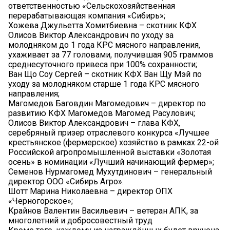
ответственностью «Сельскохозяйственная
перерабатывающая компания «Сибирь»;
Хожева Джульетта Хомитбиевна – скотник КФХ
Олисов Виктор Александрович по уходу за
молодняком до 1 года КРС мясного направления,
ухаживает за 77 головами, получившая 905 граммов
среднесуточного привеса при 100% сохранности;
Ван Що Соу Сергей – скотник КФХ Ван Щу Мэй по
уходу за молодняком старше 1 года КРС мясного
направления;
Магомедов Баговдин Магомедович – директор по
развитию КФХ Магомедов Магомед Расулович;
Олисов Виктор Александрович – глава КФХ,
серебряный призер отраслевого конкурса «Лучшее
крестьянское (фермерское) хозяйство в рамках 22-ой
Российской агропромышленной выставки «Золотая
осень» в номинации «Лучший начинающий фермер»;
Семенов Нурмагомед Мухутдинович – генеральный
директор ООО «Сибирь Агро».
Шотт Марина Николаевна – директор ОПХ
«Черногорское»;
Крайнов Валентин Васильевич – ветеран АПК, за
многолетний и добросовестный труд