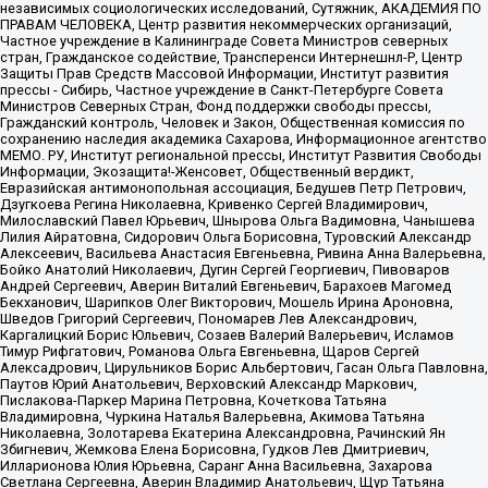
независимых социологических исследований, Сутяжник, АКАДЕМИЯ ПО
ПРАВАМ ЧЕЛОВЕКА, Центр развития некоммерческих организаций,
Частное учреждение в Калининграде Совета Министров северных
стран, Гражданское содействие, Трансперенси Интернешнл-Р, Центр
Защиты Прав Средств Массовой Информации, Институт развития
прессы - Сибирь, Частное учреждение в Санкт-Петербурге Совета
Министров Северных Стран, Фонд поддержки свободы прессы,
Гражданский контроль, Человек и Закон, Общественная комиссия по
сохранению наследия академика Сахарова, Информационное агентство
МЕМО. РУ, Институт региональной прессы, Институт Развития Свободы
Информации, Экозащита!-Женсовет, Общественный вердикт,
Евразийская антимонопольная ассоциация, Бедушев Петр Петрович,
Дзугкоева Регина Николаевна, Кривенко Сергей Владимирович,
Милославский Павел Юрьевич, Шнырова Ольга Вадимовна, Чанышева
Лилия Айратовна, Сидорович Ольга Борисовна, Туровский Александр
Алексеевич, Васильева Анастасия Евгеньевна, Ривина Анна Валерьевна,
Бойко Анатолий Николаевич, Дугин Сергей Георгиевич, Пивоваров
Андрей Сергеевич, Аверин Виталий Евгеньевич, Барахоев Магомед
Бекханович, Шарипков Олег Викторович, Мошель Ирина Ароновна,
Шведов Григорий Сергеевич, Пономарев Лев Александрович,
Каргалицкий Борис Юльевич, Созаев Валерий Валерьевич, Исламов
Тимур Рифгатович, Романова Ольга Евгеньевна, Щаров Сергей
Алексадрович, Цирульников Борис Альбертович, Гасан Ольга Павловна,
Паутов Юрий Анатольевич, Верховский Александр Маркович,
Пислакова-Паркер Марина Петровна, Кочеткова Татьяна
Владимировна, Чуркина Наталья Валерьевна, Акимова Татьяна
Николаевна, Золотарева Екатерина Александровна, Рачинский Ян
Збигневич, Жемкова Елена Борисовна, Гудков Лев Дмитриевич,
Илларионова Юлия Юрьевна, Саранг Анна Васильевна, Захарова
Светлана Сергеевна, Аверин Владимир Анатольевич, Щур Татьяна