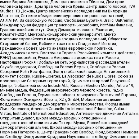
имени Бориса Звозскова, Дом прав человека Тбилиси, Дом прав
человека Ереван, Дом прав человека Крым, Центр дикого лосося, TVR
Studios, ТВ Дождь, Центр европейских исследований им Вилфрида
Мартенса, Сетевое объединение журналистов расследователей,
АЛЛАТРА, За свободную Россию, Свободная Бурятия, Uralic, UnKremlin,
Международная федерация транспортных рабочих, ИстЧам Финланд,
Гудзоновский институт, Фонд Демократического Развития,
Комитет-2024, Центрально-Европейский университет, Центр
восточноевропейских и международных исследований, Общество
Сторожевой башни, Библии и трактатов Свидетелей Иеговы,
Гражданский Совет, Центр анализа европейской политики,
Академическая сеть Восточная Европа, Российский комитет действия,
РЭНД корпорейшн, Русская Америка за демократию в России,
Настоящая Россия, Глобальная сеть журналистов-расследователей,
Служба поддержки, Свободная Россия Берлин, Свободная Россия
Северный Рейн-Вестфалия, Фонд глобальной помощи, Антивоенный
комитет России, Russie-Libertes, La Asocicion de Rusos Libres, Союз за
возвращение Северных территорий, Крымскотатарский Ресурсный
Центр, Глобальный союз IndustriALL, Russian Election Monitor, Article 19,
Мнение медиа, Федерация анархического черного креста, Радио
Свободная Европа, Германское общество изучения Восточной Европы,
Фонд имени Фридриха Эберта, XZ gGmbH, Мобильная академия
поддержки гендерной демократии и миротворчества, Форум имени
Льва Копелева, American Councils for International Education, Cultural
Vistas, Institute of International Education, Антивоенное движение Антальи,
Открытый диалог, Школа международных отношений и
государственной политики им Питера Мунка, Российско-канадский
демократический альянс, Школа международных отношений им
Нормана Патерсона, Центр Гражданских Свобод, Фонд Бориса Немцова
за Свободу, Фонд имени Фридриха Науманна за свободу, Феминистское