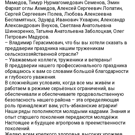
Мамедов, Тимур Нурмагомедович Семенов, Эмин
Фархат оглы Ахмедов, Алексей Сергеевич Лопатин,
Сергей Сергеевич Полев, Любовь Алексеевна
Беспамятных, Эдуард Иванович Ухварин, Александр
Александрович Внуков, Светлана Анатольевна
Шинкоренко, Татьяна Анатольевна Заболоцкая, Олег
Петрович Мадуров.
– Владимир Герасимович, что бы вы хотели сказать в
преддверии праздника нашим труженикам
сельскохозяйственной отрасли?
– Уважаемые коллеги, труженики и ветераны!
В преддверии нашего профессионального праздника
обращаюсь к вам со словами большой благодарности
и глубокого уважения.
В сложнейших условиях, когда все мы живём и
работаем в режиме серьёзных ограничений, вы
обеспечивали и обеспечиваете продовольственную
безопасность нашего района – эта определяющая
роль принадлежит вам, усть-абаканские аграрии!
Наши ряды пополняются молодыми кадрами. Знания и
опыт старшего поколения передаются молодёжи.
Настоящее и будущее агропрома в преемственности
поколений.
Желаю всем крепкого здоровья, высоких урожаев,