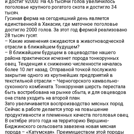
и достиг 92000. На 4,6 тысячи голов увеличилось
поголовье крупного рогатого скота и достигло 34
тысяч.
Гусиная ферма на сегодняшний день является
единственной в Хакасии, где маточное поголовье
достигло 2000 голов. За этот год фермой реализовано
28 тысяч гусят.
– Какие изменения ожидаются в животноводческой
отрасли в ближайшем будущем?
– В ближайшем будущем в овцеводстве нашего
района практически исчезнет порода тонкорунных
овец. Тенденция к снижению численности началась
более 10 лет назад. Отправной точкой послужило
закрытие одного из крупнейших предприятий в
текстильной отрасли – Черногорского камвольно-
суконного комбината. Тонкорунная шерсть перестала
быть востребована на рынке сбыта, и для овцеводов
она стала уходить на второй план.
Зато увеличивается воспроизводство мясных пород.
Сейчас в работе делается упор на повышение
продуктивности и племенных качеств поголовья овец.
В октябре этого года на территорию Вершино-
Биджинского сельсовета завезена новая мясная
порода – «Катумская». Преимуществом этой породы