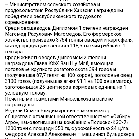
– Министерством сельского хозяйства и
продовольствия Республики Хакасия награждены
победители республиканского трудового
соревнования:
Среди овощеводов Дипломом 1 степени награждён
Магомед Расулович Магомедов. Его фермерское
хозяйство произвело 3764 тонны овощей и картофеля,
выход продукции составил 118,5 тысячи рублей с 1
гектара.
Среди животноводов Дипломом 2 степени
награждена Глава КФХ Ван Щу Мей, имеющая
поголовье крупного рогатого скота 394 головы
(получившая 87,7 телят на 100 коров), поголовье овец
3100 голов (получившая ягнят 91,1 на 100 овцематок),
заготовившая 25 центнеров кормовых единиц на 1
условную голову.
Почётными грамотами Минсельхоза в районе
награждены:
Редель Семен Владимирович – механизатор
общества с ограниченной ответственностью «Сибирь
Агро», намолотивший на комбайне «Полесье-КЗС-7»
1200 тонн с площади 550 га, с урожайностью 24 ц/га;
Федоров Алексей Алексеевич – машинист бульдозера