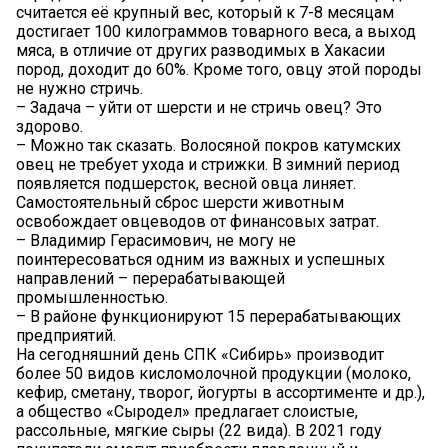
считается её крупный вес, который к 7-8 месяцам
достигает 100 килограммов товарного веса, а выход
мяса, в отличие от других разводимых в Хакасии
пород, доходит до 60%. Кроме того, овцу этой породы
не нужно стричь.
– Задача – уйти от шерсти и не стричь овец? Это
здорово.
– Можно так сказать. Волосяной покров катумских
овец не требует ухода и стрижки. В зимний период
появляется подшерсток, весной овца линяет.
Самостоятельный сброс шерсти животным
освобождает овцеводов от финансовых затрат.
– Владимир Герасимович, не могу не
поинтересоваться одним из важных и успешных
направлений – перерабатывающей
промышленностью.
– В районе функционируют 15 перерабатывающих
предприятий.
На сегодняшний день СПК «Сибирь» производит
более 50 видов кисломолочной продукции (молоко,
кефир, сметану, творог, йогурты в ассортименте и др.),
а общество «Сыродел» предлагает слоистые,
рассольные, мягкие сыры (22 вида). В 2021 году