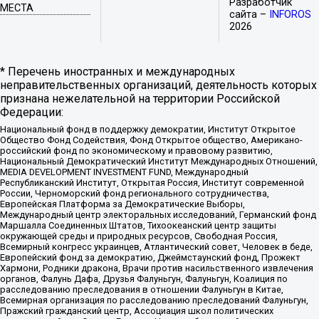
Разработчик
МЕСТА
сайта –
INFOROS
2026
* Перечень иностранных и международных
неправительственных организаций, деятельность которых
признана нежелательной на территории Российской
Федерации:
Национальный фонд в поддержку демократии, Институт Открытое
Общество Фонд Содействия, Фонд Открытое общество, Американо-
российский фонд по экономическому и правовому развитию,
Национальный Демократический Институт Международных Отношений,
MEDIA DEVELOPMENT INVESTMENT FUND, Международный
Республиканский Институт, Открытая Россия, Институт современной
России, Черноморский фонд регионального сотрудничества,
Европейская Платформа за Демократические Выборы,
Международный центр электоральных исследований, Германский фонд
Маршалла Соединенных Штатов, Тихоокеанский центр защиты
окружающей среды и природных ресурсов, Свободная Россия,
Всемирный конгресс украинцев, Атлантический совет, Человек в беде,
Европейский фонд за демократию, Джеймстаунский фонд, Прожект
Хармони, Родники дракона, Врачи против насильственного извлечения
органов, Фалунь Дафа, Друзья Фалуньгун, Фалуньгун, Коалиция по
расследованию преследования в отношении Фалуньгун в Китае,
Всемирная организация по расследованию преследований Фалуньгун,
Пражский гражданский центр, Ассоциация школ политических