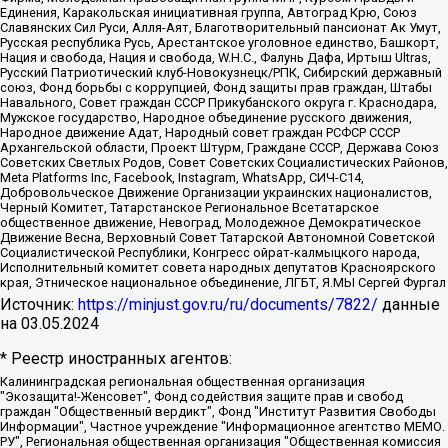
Единения, Каракольская инициативная группа, Автоград Крю, Союз
Славянских Сил Руси, Алля-Аят, Благотворительный пансионат Ак Умут,
Русская республика Русь, Арестантское уголовное единство, Башкорт,
Нация и свобода, Нация и свобода, W.H.С., Фалунь Дафа, Иртыш Ultras,
Русский Патриотический клуб-Новокузнецк/РПК, Сибирский державный
союз, Фонд борьбы с коррупцией, Фонд защиты прав граждан, Штабы
Навального, Совет граждан СССР Прикубанского округа г. Краснодара,
Мужское государство, Народное объединение русского движения,
Народное движение Адат, Народный совет граждан РСФСР СССР
Архангельской области, Проект Штурм, Граждане СССР, Держава Союз
Советских Светлых Родов, Совет Советских Социалистических Районов,
Meta Platforms Inc, Facebook, Instagram, WhatsApp, СИЧ-С14,
Добровольческое Движение Организации украинских националистов,
Черный Комитет, Татарстанское Региональное Всетатарское
общественное движение, Невоград, Молодежное Демократическое
Движение Весна, Верховный Совет Татарской Автономной Советской
Социалистической Республики, Конгресс ойрат-калмыцкого народа,
Исполнительный комитет совета народных депутатов Красноярского
края, Этническое национальное объединение, ЛГБТ, Я.МЫ Сергей Фургал
Источник:
https://minjust.gov.ru/ru/documents/7822/
данные
на
03.05.2024
* Реестр иностранных агентов:
Калининградская региональная общественная организация "Экозащита!-Женсовет", Фонд содействия защите прав и свобод граждан "Общественный вердикт", Фонд "Институт Развития Свободы Информации", Частное учреждение "Информационное агентство МЕМО. РУ", Региональная общественная организация "Общественная комиссия по сохранению наследия академика Сахарова", Фонд поддержки свободы прессы, Санкт-Петербургская общественная правозащитная организация "Гражданский контроль", Межрегиональная общественная организация "Информационно-просветительский центр "Мемориал", Региональный Фонд "Центр Защиты Прав Средств Массовой Информации", с 05.12.2023 Фонд "Центр Защиты Прав Средств массовой информации", Региональная общественная благотворительная организация помощи беженцам и мигрантам "Гражданское содействие", Негосударственное образовательное учреждение дополнительного профессионального образования (повышение квалификации) специалистов "АКАДЕМИЯ ПО ПРАВАМ ЧЕЛОВЕКА", Свердловская региональная общественная организация "Сутяжник", Автономная некоммерческая организация "Центр независимых социологических исследований", Союз общественных объединений "Российский исследовательский центр по правам человека", Региональное общественное учреждение научно-информационный центр "МЕМОРИАЛ", Некоммерческая организация "Фонд защиты гласности", Автономная некоммерческая организация "Институт прав человека", Городская общественная организация "Екатеринбургское общество "МЕМОРИАЛ", Городская общественная организация "Рязанское историко-просветительское и правозащитное общество "Мемориал" (Рязанский Мемориал), Челябинский региональный орган общественной самодеятельности – женское общественное объединение "Женщины Евразии", Челябинский региональный орган общественной самодеятельности "Уральская правозащитная группа", Фонд содействия защите здоровья и социальной справедливости имени Андрея Рылькова, Автономная Некоммерческая Организация "Аналитический Центр Юрия Левады", Автономная некоммерческая организация социальной поддержки населения "Проект Апрель", Региональная общественная организация помощи женщинам и детям, находящимся в кризисной ситуации "Информационно-методический центр "Анна", Фонд содействия развитию массовых коммуникаций и правовому просвещению "Так-так-Так", Фонд содействия устойчивому развитию "Серебряная тайга", Свердловский региональный общественный фонд социальных проектов "Новое время", "Idel.Реалии", Кавказ.Реалии, Крым.Реалии, Телеканал Настоящее Время, Татаро-башкирская служба Радио Свобода (Azatliq Radiosi), Радио Свободная Европа/Радио Свобода (PCE/PC), "Сибирь.Реалии", "Фактограф", Благотворительный фонд помощи осужденным и их семьям, Автономная некоммерческая организация "Институт глобализации и социальных движений", Фонд "В защиту прав заключенных", Частное учреждение "Центр поддержки и содействия развитию средств массовой информации", Пензенский региональный общественный благотворительный фонд "Гражданский союз", "Север.Реалии", Некоммерческая организация Фонд "Правовая инициатива", Общество с ограниченной ответственностью "Радио Свободная Европа/Радио Свобода", Чешское информационное агентство "MEDIUM-ORIENT", Красноярская региональная общественная организация "Мы против СПИДа", Камалягин Денис Николаевич, Маркелов Сергей Евгеньевич, Пономарев Лев Александрович, Савицкая Людмила Алексеевна, Автономная некоммерческая организация "Центр по работе с проблемой насилия "НАСИЛИЮ.НЕТ", Межрегиональный профессиональный союз работников здравоохранения "Альянс врачей", Юридическое лицо, зарегистрированное в Латвийской Республике, SIA "Medusa Project" (регистрационный номер 40103797863, дата регистрации 10.06.2014), Некоммерческая организация "Фонд по борьбе с коррупцией", Автономная некоммерческая организация "Институт права и публичной политики", Баданин Роман Сергеевич, Гликин Максим Александрович, Железнова Мария Михайловна, Лукьянова Юлия Сергеевна, Маетная Елизавета Витальевна, Маняхин Петр Борисович, Чуракова Ольга Владимировна, Ярош Юлия Петровна, Юридическое лицо "The Insider SIA", зарегистрированное в Риге, Латвийская Республика (дата регистрации 26.06.2015), являющееся администратором доменного имени интернет-издания "The Insider SIA", https://theins.ru, Постернак Алексей Евгеньевич, Рубин Михаил Аркадьевич, Анин Роман Александрович, Юридическое лицо Istories fonds, зарегистрированное в Латвийской Республике (регистрационный номер 50008295751, дата регистрации 24.02.2020), Великовский Дмитрий Александрович, Долинина Ирина Николаевна, Мароховская Алеся Алексеевна, Шлейнов Роман Юрьевич, Шмагун Олеся Валентиновна, Общество с ограниченной ответственностью "Альтаир 2021", Общество с ограниченной ответственностью "Вега 2021", Общество с ограниченной ответственностью "Главный редактор 2021", Общество с ограниченной ответственностью "Ромашки монолит", Важенков Артем Валерьевич, Ивановская областная общественная организация "Центр гендерных исследований", Гурман Юрий Альбертович, Медиапроект "ОВД-Инфо", Егоров Владимир Владимирович, Жилинский Владимир Александрович, Общество с ограниченной ответственностью "ЗП", Иванова София Юрьевна, Карезина Инна Павловна, Кильтау Екатерина Викторовна, Петров Алексей Викторович, Пискунов Сергей Евгеньевич, Смирнов Сергей Сергеевич, Тихонов Михаил Сергеевич, Общество с ограниченной ответственностью "ЖУРНАЛИСТ-ИНОСТРАННЫЙ АГЕНТ", Арапова Галина Юрьевна, Вольтская Татьяна Анатольевна, Американская компания "Mason G.E.S. Anonymous Foundation" (США), являющаяся владельцем интернет-издания https://mnews.world/, Компания "Stichting Bellingcat", зарегистрированная в Нидерландах (дата регистрации 11.07.2018), Захаров Андрей Вячеславович, Клепиковская Екатерина Дмитриевна, Общество с ограниченной ответственностью "МЕМО", Перл Роман Александрович, Симонов Евгений Алексеевич, Соловьева Елена Анатольевна, Сотников Даниил Владимирович, Сурначева Елизавета Дмитриевна, Автономная некоммерческая организация по защите прав человека и информированию населения "Якутия – Наше Мнение", Общество с ограниченной ответственностью "Москоу диджитал медиа", с 26.01.2023 Общество с ограниченной ответственностью "Чайка Белые сады", Ветошкина Валерия Валерьевна, Заговора Максим Александрович, Межрегиональное общественное движение "Российская ЛГБТ - сеть", Оленичев Максим Владимирович, Павлов Иван Юрьевич, Скворцова Елена Сергеевна, Общество с ограниченной ответственностью "Как бы инагент", Кочетков Игорь Викторович, Общество с ограниченной ответственностью "Честные выборы", Еланчик Олег Александрович, Общество с ограниченной ответственностью "Нобелевский призыв", Гималова Регина Эмилевна, Григорьев Андрей Валерьевич, Григорьева Алина Александровна, Ассоциация по содействию защите прав призывников, альтернативнослужащих и военнослужащих "Правозащитная группа "Гражданин.Армия.Право", Хисамова Регина Фаритовна, Автономная некоммерческая организация по реализации социально-правовых программ "Лилит", Дальневосточное общественное движение "Маяк", Санкт-Петербургская ЛГБТ-инициативная группа "Выход", Инициативная группа ЛГБТ+ "Реверс", Алексеев Андрей Викторович, Бекбулатова Таисия Львовна, Беляев Иван Михайлович, Владыкина Елена Сергеевна, Гельман Марат Александрович, Никульшина Вероника Юрьевна, Толоконникова Надежда Андреевна, Шендерович Виктор Анатольевич, Общество с ограниченной ответственностью "Данное сообщение", Общество с ограниченной ответственностью Издательский дом "Новая глава", Айнбиндер Александра Александровна, Московский комьюнити-центр для ЛГБТ+инициатив, Благотворительный фонд развития филантропии, Deutsche Welle (Германия, Kurt-Schumacher-Strasse 3, 53113 Bonn), Борзунова Мария Михайловна, Воробьев Виктор Викторович, Голубева Анна Львовна, Константинова Алла Михайловна, Малкова Ирина Владимировна, Мурадов Мурад Абдулгалимович, Осетинская Елизавета Николаевна, Понасенков Евгений Николаевич, Ганапольский Матвей Юрьевич, Киселев Евгений Алексеевич, Борухович Ирина Григорьевна, Дремин Иван Тимофеевич, Дубровский Дмитрий Викторович, Красноярская региональная общественная организация поддержки и развития альтернативных образовательных технологий и межкультурных коммуникаций "ИНТЕРРА", Маяковская Екатерина Алексеевна, Фейгин Марк Захарович, Филимонов Андрей Викторович, Дзугкоева Регина Николаевна, Доброхотов Роман Александрович, Дудь Юрий Александрович, Елкин Сергей Владимирович, Кругликов Кирилл Игоревич, Сабунаева Мария Леонидовна, Семенов Алексей Владимирович, Шаинян Карен Багратович, Шульман Екатерина Михайловна, Асафьев Артур Валерьевич, Вахштайн Виктор Семенович, Венедиктов Алексей Алексеевич, Лушникова Екатерина Евгеньевна, Волков Леонид Михайлович, Невзоров Александр Глебович, Пархоменко Сергей Борисович, Сироткин Ярослав Николаевич, Кара-Мурза Владимир Владимирович, Баранова Наталья Владимировна, Гозман Леонид Яковлевич, Кагарлицкий Борис Юльевич, Климарев Михаил Валерьевич, Милов Владимир Станиславович, Автономная некоммерческая организация Краснодарский центр современного искусства "Типография", Моргенштерн Алишер Тагирович, Соболь Любовь Эдуардовна, Общество с ограниченной ответственностью "ЛИЗА НОРМ", Каспаров Гарри Кимович, Ходорковский Михаил Борисович, Общество с ограниченной ответственностью "Апрельские тезисы", Данилович Ирина Брониславовна, Кашин Олег Владимирович, Петров Николай Владимирович, Пивоваров Алексей Владимирович, Соколов Михаил Владимирович, Цветкова Юлия Владимировна, Чичваркин Евгений Александрович, Комитет против пыток/Команда против пыток, Общество с ограниченной ответственностью "Первый научный", Общество с ограниченной ответственностью "Вертолет и ко", Белоцерковская Вероника Борисовна, Кац Максим Евгеньевич, Лазарева Татьяна Юрьевна, Шаведдинов Руслан Табризович, Яшин Илья Валерьевич, Общество с ограниченной ответственностью "Иноагент ААВ", Алешковский Дмитрий Петрович, Альбац Евгения Марковна, Быков Дмитрий Львович, Галямина Юлия Евгеньевна, Лойко Сергей Леонидович, Мартынов Кирилл Константинович, Медведев Сергей Александрович, Крашенинников Федор Геннадиевич, Гордеева Катерина Вл