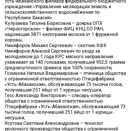
Усть-Абаканского филиала федерального бюджетного
учреждения «Управление мелиорации земель и
сельскохозяйственного водоснабжения по
Республике Хакасия».
Кулузаева Татьяна Борисовна – доярка ОПХ
«Черногорское» – филиал ФИЦ КНЦ СО РАН,
надоившая 3871 килограмм молока от 1 фуражной
коровы;
Никифоров Михаил Сергеевич – скотник КФХ
Никифоров Алексей Сергеевич по уходу за
молодняком до 1 года КРС мясного направления
ухаживает за 140 головами, получивший 952,5 грамма
среднесуточного привеса при 100% сохранности;
Голикова Наталья Владимировна – птичница общества
с ограниченной ответственностью Птицефабрика
«Усть-Абаканская», обслуживающая 73 тысячи голов,
получившая 251 яйцо от 1 курицы-несушки;
Гесс Александр Викторович – слесарь-оператор
общества с ограниченной ответственностью
Птицефабрика «Усть-Абаканская», обслуживающий 73
тысячи голов, получивший 251 яйцо от 1 курицы-
несушки;
Ясутова Светлана Александровна – технолог
молочного производства общества с ограниченной