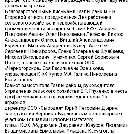
Кроме того, каждому из награждённых будет вручена
денежная премия.
Благодарственными письмами Главы района Е.В.
Егоровой в честь празднования Дня работника
сельского хозяйства и перерабатывающей
промышленности поощрены 9 глав КФХ: Андрей
Павлович Аешин, Олег Николаевич Лепёхин, Виктор
Александрович Олисов, Виталий Александрович
Курчатов, Максим Андреевич Купер, Алексей
Сергеевич Никифоров, Елена Валерьевна Шулбаева,
Михаил Витальевич Чумаченко, Сергей Борисович
Полев, а также главный зоотехник ОПХ
«Черногорское» Зоя Васильевна Орешкова,
управляющая КФХ Купер М.А. Галина Николаевна
Килижекова.
Грамот заместителя Главы района, руководителя
Управления сельского хозяйства В.Г. Глухенко в честь
профессионального праздника удостоены 15
аграриев:
директор ООО «Сыродел» Юрий Петрович Дырин,
заведующий Вершино-Биджинским ветеринарным
участком Геннадий Петрович Сагатаев;
главы КФХ: Абдрахмон Джураевич Юнусов, Людмила
Владимировна Ермолаева, Рувшана Касум оглы