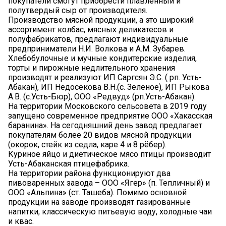
покупатели смогут приобрести плавленный и
полутвердый сыр от производителя.
Производство мясной продукции, а это широкий
ассортимент колбас, мясных деликатесов и
полуфабрикатов, предлагают индивидуальные
предприниматели Н.И. Волкова и А.М. Зубарев.
Хлебобулочные и мучные кондитерские изделия,
торты и пирожные недлительного хранения
производят и реализуют ИП Саргсян Э.С. ( рп. Усть-
Абакан), ИП Недосекова В.Н.(с. Зеленое), ИП Рыкова
А.В. (с.Усть-Бюр), ООО «Редвуд» (рп.Усть-Абакан).
На территории Московского сельсовета в 2019 году
запущено современное предприятие ООО «Хакасская
баранина». На сегодняшний день завод предлагает
покупателям более 20 видов мясной продукции
(окорок, стейк из седла, каре 4 и 8 рёбер).
Куриное яйцо и диетическое мясо птицы производит
Усть-Абаканская птицефабрика.
На территории района функционируют два
пивоваренных завода – ООО «Ягер» (п. Тепличный) и
ООО «Альпина» (ст. Ташеба). Помимо основной
продукции на заводе производят газированные
напитки, классическую питьевую воду, холодные чаи
и квас.