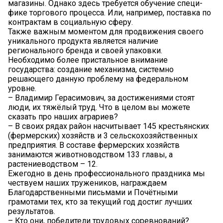
магазины. Однако здесь требуется обучение специ-
фике торгового процесса. Или, например, поставка по
контрактам в социальную сферу.
Также важным моментом для продвижения своего
уникального продукта является наличие
регионального бренда и своей упаковки.
Необходимо более пристальное внимание
государства: создание механизма, системно
решающего данную проблему на федеральном
уровне.
– Владимир Герасимович, за достижениями стоят
люди, их тяжёлый труд. Что в целом вы можете
сказать про наших аграриев?
– В своих рядах район насчитывает 145 крестьянских
(фермерских) хозяйств и 3 сельскохозяйственных
предприятия. В составе фермерских хозяйств
занимаются животноводством 133 главы, а
растениеводством – 12.
Ежегодно в день профессионального праздника мы
чествуем наших тружеников, награждаем
Благодарственными письмами и Почётными
грамотами тех, кто за текущий год достиг лучших
результатов.
– Кто они, победители трудовых соревнований?