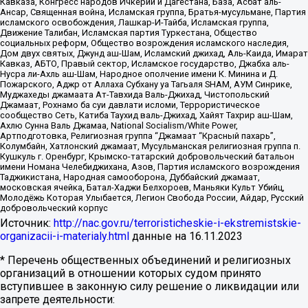
Кавказа, Конгресс народов Ичкерии и Дагестана, База, Асбат аль-
Ансар, Священная война, Исламская группа, Братья-мусульмане, Партия
исламского освобождения, Лашкар-И-Тайба, Исламская группа,
Движение Талибан, Исламская партия Туркестана, Общество
социальных реформ, Общество возрождения исламского наследия,
Дом двух святых, Джунд аш-Шам, Исламский джихад, Аль-Каида, Имарат
Кавказ, АБТО, Правый сектор, Исламское государство, Джабха аль-
Нусра ли-Ахль аш-Шам, Народное ополчение имени К. Минина и Д.
Пожарского, Аджр от Аллаха Субхану уа Тагьаля SHAM, АУМ Синрике,
Муджахеды джамаата Ат-Тавхида Валь-Джихад, Чистопольский
Джамаат, Рохнамо ба суи давлати исломи, Террористическое
сообщество Сеть, Катиба Таухид валь-Джихад, Хайят Тахрир аш-Шам,
Ахлю Сунна Валь Джамаа, National Socialism/White Power,
Артподготовка, Религиозная группа “Джамаат “Красный пахарь”,
Колумбайн, Хатлонский джамаат, Мусульманская религиозная группа п.
Кушкуль г. Оренбург, Крымско-татарский добровольческий батальон
имени Номана Челебиджихана, Азов, Партия исламского возрождения
Таджикистана, Народная самооборона, Дуббайский джамаат,
московская ячейка, Батал-Хаджи Белхороев, Маньяки Культ Убийц,
Молодёжь Которая Улыбается, Легион Свобода России, Айдар, Русский
добровольческий корпус
Источник:
http://nac.gov.ru/terroristicheskie-i-ekstremistskie-
organizacii-i-materialy.html
данные на
16.11.2023
* Перечень общественных объединений и религиозных
организаций в отношении которых судом принято
вступившее в законную силу решение о ликвидации или
запрете деятельности: