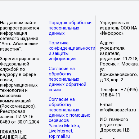
На данном сайте
Порядок обработки
Учредитель и
распространяется
персональных
издатель ООО ИА
информация
данных
«Инфорос».
сетевого издания
Политика
Адрес
"Усть-Абаканские
конфиденциальности
учредителя,
известия".
и защиты
издателя,
Зарегистрировано
информации
редакции: 117218,
Федеральной
Россия, г. Москва,
Согласие на
службой по
ул.
обработку
надзору в сфере
Кржижановского,
персональных
связи,
д.13, кор. 2
данных обратной
информационных
связи
Телефон: +7 (495)
технологий и
718-84-11
массовых
Согласие на
коммуникаций
обработку
E-mail:
(Роскомнадзор).
персональных
info@uagazeta.ru
Реестровая
данных с помощью
запись ПИ № 16 -
И.О. главного
сервисов
0480 от 30.01.2004
редактора
Yandex.Metrika,
Дорохова Н.В.
LiveInternet,
ПОКАЗАТЬ
top.mail.ru
БАННЕРНЫЕ