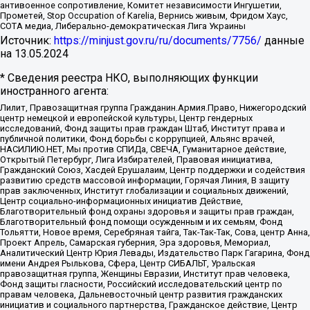
антивоенное сопротивление, Комитет независимости Ингушетии,
Прометей, Stop Occupation of Karelia, Вернись живым, Фридом Хаус,
СОТА медиа, Либерально-демократическая Лига Украины
Источник:
https://minjust.gov.ru/ru/documents/7756/
данные
на
13.05.2024
* Сведения реестра НКО, выполняющих функции
иностранного агента:
Лилит, Правозащитная группа Гражданин.Армия.Право, Нижегородский
центр немецкой и европейской культуры, Центр гендерных
исследований, Фонд защиты прав граждан Штаб, Институт права и
публичной политики, Фонд борьбы с коррупцией, Альянс врачей,
НАСИЛИЮ.НЕТ, Мы против СПИДа, СВЕЧА, Гуманитарное действие,
Открытый Петербург, Лига Избирателей, Правовая инициатива,
Гражданский Союз, Хасдей Ерушалаим, Центр поддержки и содействия
развитию средств массовой информации, Горячая Линия, В защиту
прав заключенных, Институт глобализации и социальных движений,
Центр социально-информационных инициатив Действие,
Благотворительный фонд охраны здоровья и защиты прав граждан,
Благотворительный фонд помощи осужденным и их семьям, Фонд
Тольятти, Новое время, Серебряная тайга, Так-Так-Так, Сова, центр Анна,
Проект Апрель, Самарская губерния, Эра здоровья, Мемориал,
Аналитический Центр Юрия Левады, Издательство Парк Гагарина, Фонд
имени Андрея Рылькова, Сфера, Центр СИБАЛЬТ, Уральская
правозащитная группа, Женщины Евразии, Институт прав человека,
Фонд защиты гласности, Российский исследовательский центр по
правам человека, Дальневосточный центр развития гражданских
инициатив и социального партнерства, Гражданское действие, Центр