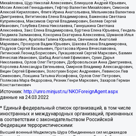
Михайловна, Щур Николай Алексеевич, Блинушов Андрей Юрьевич,
Мосин Алексей Геннадьевич, Гефтер Валентин Михайлович, Симонов
Алексей Кириллович, Флиге Ирина Анатольевна, Мельникова Валентина
Дмитриевна, Вититинова Елена Владимировна, Баженова Светлана
Куприяновна, Максимов Сергей Владимирович, Беляев Сергей
Иванович, Голубева Елена Николаевна, Ганнушкина Светлана
Алексеевна, Закс Елена Владимировна, Буртина Елена Юрьевна, Гендель
Людмила Залмановна, Кокорина Екатерина Алексеевна, Шуманов Илья
Вячеславович, Арапова Галина Юрьевна, Свечников Анатолий
Мариевич, Прохоров Вадим Юрьевич, Шахова Елена Владимировна,
Подузов Сергей Васильевич, Протасова Ирина Вячеславовна,
Литинский Леонид Борисович, Лукашевский Сергей Маркович, Бахмин
Вячеслав Иванович, Шабад Анатолий Ефимович, Сухих Дарья
Николаевна, Орлов Олег Петрович, Добровольская Анна Дмитриевна,
Королева Александра Евгеньевна, Смирнов Владимир Александрович,
Вицин Сергей Ефимович, Золотухин Борис Андреевич, Левинсон Лев
Семенович, Локшина Татьяна Иосифовна, Орлов Олег Петрович,
Полякова Мара Федоровна, Резник Генри Маркович, Захаров Герман
Константинович
Источник:
http://unro.minjust.ru/NKOForeignAgent.aspx
данные на
24.03.2022
* Единый федеральный список организаций, в том числе
иностранных и международных организаций, признанных
в соответствии с законодательством Российской
Федерации террористическими:
Высший военный Маджлисуль Шура Объединенных сил моджахедов