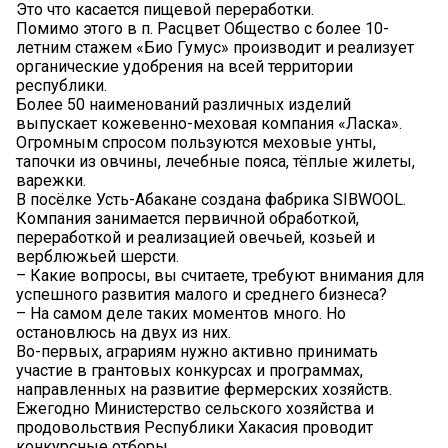
Это что касается пищевой переработки.
Помимо этого в п. Расцвет Общество с более 10-
летним стажем «Био Гумус» производит и реализует
органические удобрения на всей территории
республики.
Более 50 наименований различных изделий
выпускает кожевенно-меховая компания «Ласка».
Огромным спросом пользуются меховые унты,
тапочки из овчины, лечебные пояса, тёплые жилеты,
варежки.
В посёлке Усть-Абакане создана фабрика SIBWOOL.
Компания занимается первичной обработкой,
переработкой и реализацией овечьей, козьей и
верблюжьей шерсти.
– Какие вопросы, вы считаете, требуют внимания для
успешного развития малого и среднего бизнеса?
– На самом деле таких моментов много. Но
остановлюсь на двух из них.
Во-первых, аграриям нужно активно принимать
участие в грантовых конкурсах и программах,
направленных на развитие фермерских хозяйств.
Ежегодно Министерство сельского хозяйства и
продовольствия Республики Хакасия проводит
конкурсные отборы.