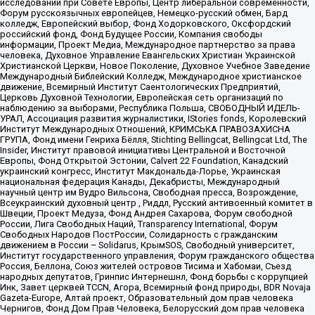
исследований при Совете Европы, Центр либеральной современности,
Форум русскоязычных европейцев, Немецко-русский обмен, Бард
колледж, Европейский выбор, Фонд Ходорковского, Оксфордский
российский фонд, Фонд Будущее России, Компания свободы
информации, Проект Медиа, Международное партнерство за права
человека, Духовное Управление Евангельских Христиан Украинской
Христианской Церкви, Новое Поколение, Духовное Учебное Заведение
Международный Библейский Колледж, Международное христианское
движение, Всемирный Институт Саентологических Предприятий,
Церковь Духовной Технологии, Европейская сеть организаций по
наблюдению за выборами, Республика Польша, СВОБОДНЫЙ ИДЕЛЬ-
УРАЛ, Ассоциация развития журналистики, IStories fonds, Королевский
Институт Международных Отношений, КРИМСЬКА ПРАВОЗАХИСНА
ГРУПА, Фонд имени Генриха Бёлля, Stichting Bellingcat, Bellingcat Ltd, The
Insider, Институт правовой инициативы Центральной и Восточной
Европы, Фонд Открытой Эстонии, Calvert 22 Foundation, Канадский
украинский конгресс, Институт Макдональда-Лорье, Украинская
национальная федерация Канады, Декабристы, Международный
научный центр им Вудро Вильсона, Свободная пресса, Возрождение,
Всеукраинский духовный центр , Риддл, Русский антивоенный комитет в
Швеции, Проект Медуза, Фонд Андрея Сахарова, Форум свободной
России, Лига Свободных Наций, Transparеncy International, Форум
Свободных Народов ПостРоссии, Солидарность с гражданским
движением в России – Solidarus, КрымSOS, Свободный университет,
Институт государственного управления, Форум гражданского общества
Россия, Беллона, Союз жителей островов Тисима и Хабомаи, Съезд
народных депутатов, Гринпис Интернешнл, Фонд борьбы с коррупцией
Инк, Завет церквей TCCN, Агора, Всемирный фонд природы, BDR Novaja
Gazeta-Europe, Алтай проект, Образовательный дом прав человека
Чернигов, Фонд Дом Прав Человека, Белорусский дом прав человека