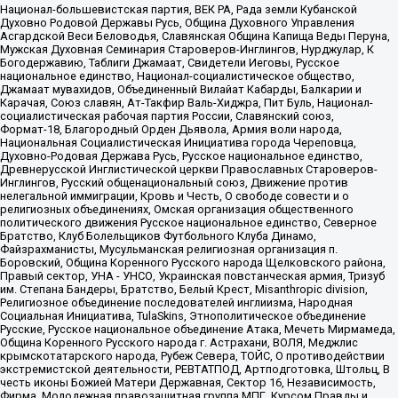
Национал-большевистская партия, ВЕК РА, Рада земли Кубанской
Духовно Родовой Державы Русь, Община Духовного Управления
Асгардской Веси Беловодья, Славянская Община Капища Веды Перуна,
Мужская Духовная Семинария Староверов-Инглингов, Нурджулар, К
Богодержавию, Таблиги Джамаат, Свидетели Иеговы, Русское
национальное единство, Национал-социалистическое общество,
Джамаат мувахидов, Объединенный Вилайат Кабарды, Балкарии и
Карачая, Союз славян, Ат-Такфир Валь-Хиджра, Пит Буль, Национал-
социалистическая рабочая партия России, Славянский союз,
Формат-18, Благородный Орден Дьявола, Армия воли народа,
Национальная Социалистическая Инициатива города Череповца,
Духовно-Родовая Держава Русь, Русское национальное единство,
Древнерусской Инглистической церкви Православных Староверов-
Инглингов, Русский общенациональный союз, Движение против
нелегальной иммиграции, Кровь и Честь, О свободе совести и о
религиозных объединениях, Омская организация общественного
политического движения Русское национальное единство, Северное
Братство, Клуб Болельщиков Футбольного Клуба Динамо,
Файзрахманисты, Мусульманская религиозная организация п.
Боровский, Община Коренного Русского народа Щелковского района,
Правый сектор, УНА - УНСО, Украинская повстанческая армия, Тризуб
им. Степана Бандеры, Братство, Белый Крест, Misanthropic division,
Религиозное объединение последователей инглиизма, Народная
Социальная Инициатива, TulaSkins, Этнополитическое объединение
Русские, Русское национальное объединение Атака, Мечеть Мирмамеда,
Община Коренного Русского народа г. Астрахани, ВОЛЯ, Меджлис
крымскотатарского народа, Рубеж Севера, ТОЙС, О противодействии
экстремистской деятельности, РЕВТАТПОД, Артподготовка, Штольц, В
честь иконы Божией Матери Державная, Сектор 16, Независимость,
Фирма, Молодежная правозащитная группа МПГ, Курсом Правды и