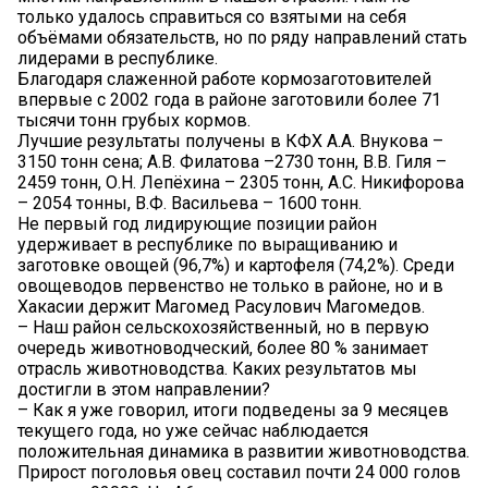
только удалось справиться со взятыми на себя
объёмами обязательств, но по ряду направлений стать
лидерами в республике.
Благодаря слаженной работе кормозаготовителей
впервые с 2002 года в районе заготовили более 71
тысячи тонн грубых кормов.
Лучшие результаты получены в КФХ А.А. Внукова –
3150 тонн сена; А.В. Филатова –2730 тонн, В.В. Гиля –
2459 тонн, О.Н. Лепёхина – 2305 тонн, А.С. Никифорова
– 2054 тонны, В.Ф. Васильева – 1600 тонн.
Не первый год лидирующие позиции район
удерживает в республике по выращиванию и
заготовке овощей (96,7%) и картофеля (74,2%). Среди
овощеводов первенство не только в районе, но и в
Хакасии держит Магомед Расулович Магомедов.
– Наш район сельскохозяйственный, но в первую
очередь животноводческий, более 80 % занимает
отрасль животноводства. Каких результатов мы
достигли в этом направлении?
– Как я уже говорил, итоги подведены за 9 месяцев
текущего года, но уже сейчас наблюдается
положительная динамика в развитии животноводства.
Прирост поголовья овец составил почти 24 000 голов