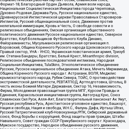
Формат-18, Благородный Орден Дьявола, Армия воли народа,
Национальная Социалистическая Инициатива города Череповца,
Духовно-Родовая Держава Русь, Русское национальное единство,
Древнерусской Инглистической церкви Православных Староверов-
Инглингов, Русский общенациональный союз, Движение против
нелегальной иммиграции, Кровь и Честь, О свободе совести и о
религиозных объединениях, Омская организация общественного
политического движения Русское национальное единство, Северное
Братство, Клуб Болельщиков Футбольного Клуба Динамо,
Файзрахманисты, Мусульманская религиозная организация п.
Боровский, Община Коренного Русского народа Щелковского района,
Правый сектор, УНА - УНСО, Украинская повстанческая армия, Тризуб
им. Степана Бандеры, Братство, Белый Крест, Misanthropic division,
Религиозное объединение последователей инглиизма, Народная
Социальная Инициатива, TulaSkins, Этнополитическое объединение
Русские, Русское национальное объединение Атака, Мечеть Мирмамеда,
Община Коренного Русского народа г. Астрахани, ВОЛЯ, Меджлис
крымскотатарского народа, Рубеж Севера, ТОЙС, О противодействии
экстремистской деятельности, РЕВТАТПОД, Артподготовка, Штольц, В
честь иконы Божией Матери Державная, Сектор 16, Независимость,
Фирма, Молодежная правозащитная группа МПГ, Курсом Правды и
Единения, Каракольская инициативная группа, Автоград Крю, Союз
Славянских Сил Руси, Алля-Аят, Благотворительный пансионат Ак Умут,
Русская республика Русь, Арестантское уголовное единство, Башкорт,
Нация и свобода, Нация и свобода, W.H.С., Фалунь Дафа, Иртыш Ultras,
Русский Патриотический клуб-Новокузнецк/РПК, Сибирский державный
союз, Фонд борьбы с коррупцией, Фонд защиты прав граждан, Штабы
Навального, Совет граждан СССР Прикубанского округа г. Краснодара,
Мужское государство, Народное объединение русского движения,