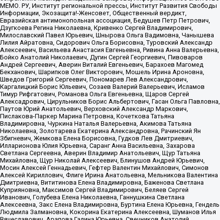
МЕМО. РУ, Институт региональной прессы, Институт Развития Свободы
Информации, Экозащита!-Женсовет, Общественный вердикт,
Евразийская антимонопольная ассоциация, Бедушев Петр Петрович,
Дзугкоева Регина Николаевна, Кривенко Сергей Владимирович,
Милославский Павел Юрьевич, Шнырова Ольга Вадимовна, Чанышева
Лилия Айратовна, Сидорович Ольга Борисовна, Туровский Александр
Алексеевич, Васильева Анастасия Евгеньевна, Ривина Анна Валерьевна,
Бойко Анатолий Николаевич, Дугин Сергей Георгиевич, Пивоваров
Андрей Сергеевич, Аверин Виталий Евгеньевич, Барахоев Магомед
Бекханович, Шарипков Олег Викторович, Мошель Ирина Ароновна,
Шведов Григорий Сергеевич, Пономарев Лев Александрович,
Каргалицкий Борис Юльевич, Созаев Валерий Валерьевич, Исламов
Тимур Рифгатович, Романова Ольга Евгеньевна, Щаров Сергей
Алексадрович, Цирульников Борис Альбертович, Гасан Ольга Павловна,
Паутов Юрий Анатольевич, Верховский Александр Маркович,
Пислакова-Паркер Марина Петровна, Кочеткова Татьяна
Владимировна, Чуркина Наталья Валерьевна, Акимова Татьяна
Николаевна, Золотарева Екатерина Александровна, Рачинский Ян
Збигневич, Жемкова Елена Борисовна, Гудков Лев Дмитриевич,
Илларионова Юлия Юрьевна, Саранг Анна Васильевна, Захарова
Светлана Сергеевна, Аверин Владимир Анатольевич, Щур Татьяна
Михайловна, Щур Николай Алексеевич, Блинушов Андрей Юрьевич,
Мосин Алексей Геннадьевич, Гефтер Валентин Михайлович, Симонов
Алексей Кириллович, Флиге Ирина Анатольевна, Мельникова Валентина
Дмитриевна, Вититинова Елена Владимировна, Баженова Светлана
Куприяновна, Максимов Сергей Владимирович, Беляев Сергей
Иванович, Голубева Елена Николаевна, Ганнушкина Светлана
Алексеевна, Закс Елена Владимировна, Буртина Елена Юрьевна, Гендель
Людмила Залмановна, Кокорина Екатерина Алексеевна, Шуманов Илья
Вячеславович, Арапова Галина Юрьевна, Свечников Анатолий