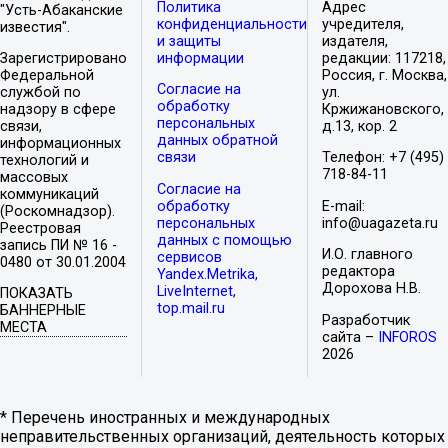
Политика
Адрес
"Усть-Абаканские
конфиденциальности
учредителя,
известия".
и защиты
издателя,
Зарегистрировано
информации
редакции: 117218,
Федеральной
Россия, г. Москва,
Согласие на
службой по
ул.
обработку
надзору в сфере
Кржижановского,
персональных
связи,
д.13, кор. 2
данных обратной
информационных
связи
Телефон: +7 (495)
технологий и
718-84-11
массовых
Согласие на
коммуникаций
обработку
E-mail:
(Роскомнадзор).
персональных
info@uagazeta.ru
Реестровая
данных с помощью
запись ПИ № 16 -
И.О. главного
сервисов
0480 от 30.01.2004
редактора
Yandex.Metrika,
Дорохова Н.В.
LiveInternet,
ПОКАЗАТЬ
top.mail.ru
БАННЕРНЫЕ
Разработчик
МЕСТА
сайта –
INFOROS
2026
* Перечень иностранных и международных
неправительственных организаций, деятельность которых