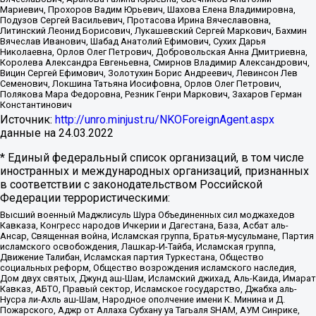
Мариевич, Прохоров Вадим Юрьевич, Шахова Елена Владимировна,
Подузов Сергей Васильевич, Протасова Ирина Вячеславовна,
Литинский Леонид Борисович, Лукашевский Сергей Маркович, Бахмин
Вячеслав Иванович, Шабад Анатолий Ефимович, Сухих Дарья
Николаевна, Орлов Олег Петрович, Добровольская Анна Дмитриевна,
Королева Александра Евгеньевна, Смирнов Владимир Александрович,
Вицин Сергей Ефимович, Золотухин Борис Андреевич, Левинсон Лев
Семенович, Локшина Татьяна Иосифовна, Орлов Олег Петрович,
Полякова Мара Федоровна, Резник Генри Маркович, Захаров Герман
Константинович
Источник:
http://unro.minjust.ru/NKOForeignAgent.aspx
данные на
24.03.2022
* Единый федеральный список организаций, в том числе
иностранных и международных организаций, признанных
в соответствии с законодательством Российской
Федерации террористическими:
Высший военный Маджлисуль Шура Объединенных сил моджахедов
Кавказа, Конгресс народов Ичкерии и Дагестана, База, Асбат аль-
Ансар, Священная война, Исламская группа, Братья-мусульмане, Партия
исламского освобождения, Лашкар-И-Тайба, Исламская группа,
Движение Талибан, Исламская партия Туркестана, Общество
социальных реформ, Общество возрождения исламского наследия,
Дом двух святых, Джунд аш-Шам, Исламский джихад, Аль-Каида, Имарат
Кавказ, АБТО, Правый сектор, Исламское государство, Джабха аль-
Нусра ли-Ахль аш-Шам, Народное ополчение имени К. Минина и Д.
Пожарского, Аджр от Аллаха Субхану уа Тагьаля SHAM, АУМ Синрике,