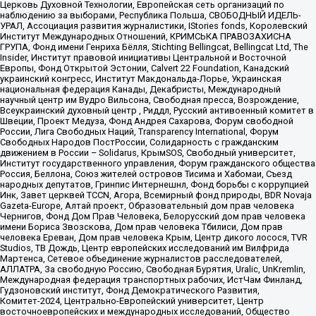
Церковь Духовной Технологии, Европейская сеть организаций по
наблюдению за выборами, Республика Польша, СВОБОДНЫЙ ИДЕЛЬ-
УРАЛ, Ассоциация развития журналистики, IStories fonds, Королевский
Институт Международных Отношений, КРИМСЬКА ПРАВОЗАХИСНА
ГРУПА, Фонд имени Генриха Бёлля, Stichting Bellingcat, Bellingcat Ltd, The
Insider, Институт правовой инициативы Центральной и Восточной
Европы, Фонд Открытой Эстонии, Calvert 22 Foundation, Канадский
украинский конгресс, Институт Макдональда-Лорье, Украинская
национальная федерация Канады, Декабристы, Международный
научный центр им Вудро Вильсона, Свободная пресса, Возрождение,
Всеукраинский духовный центр , Риддл, Русский антивоенный комитет в
Швеции, Проект Медуза, Фонд Андрея Сахарова, Форум свободной
России, Лига Свободных Наций, Transparеncy International, Форум
Свободных Народов ПостРоссии, Солидарность с гражданским
движением в России – Solidarus, КрымSOS, Свободный университет,
Институт государственного управления, Форум гражданского общества
Россия, Беллона, Союз жителей островов Тисима и Хабомаи, Съезд
народных депутатов, Гринпис Интернешнл, Фонд борьбы с коррупцией
Инк, Завет церквей TCCN, Агора, Всемирный фонд природы, BDR Novaja
Gazeta-Europe, Алтай проект, Образовательный дом прав человека
Чернигов, Фонд Дом Прав Человека, Белорусский дом прав человека
имени Бориса Звозскова, Дом прав человека Тбилиси, Дом прав
человека Ереван, Дом прав человека Крым, Центр дикого лосося, TVR
Studios, ТВ Дождь, Центр европейских исследований им Вилфрида
Мартенса, Сетевое объединение журналистов расследователей,
АЛЛАТРА, За свободную Россию, Свободная Бурятия, Uralic, UnKremlin,
Международная федерация транспортных рабочих, ИстЧам Финланд,
Гудзоновский институт, Фонд Демократического Развития,
Комитет-2024, Центрально-Европейский университет, Центр
восточноевропейских и международных исследований, Общество