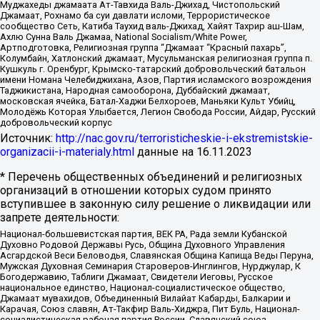
Муджахеды джамаата Ат-Тавхида Валь-Джихад, Чистопольский
Джамаат, Рохнамо ба суи давлати исломи, Террористическое
сообщество Сеть, Катиба Таухид валь-Джихад, Хайят Тахрир аш-Шам,
Ахлю Сунна Валь Джамаа, National Socialism/White Power,
Артподготовка, Религиозная группа “Джамаат “Красный пахарь”,
Колумбайн, Хатлонский джамаат, Мусульманская религиозная группа п.
Кушкуль г. Оренбург, Крымско-татарский добровольческий батальон
имени Номана Челебиджихана, Азов, Партия исламского возрождения
Таджикистана, Народная самооборона, Дуббайский джамаат,
московская ячейка, Батал-Хаджи Белхороев, Маньяки Культ Убийц,
Молодёжь Которая Улыбается, Легион Свобода России, Айдар, Русский
добровольческий корпус
Источник:
http://nac.gov.ru/terroristicheskie-i-ekstremistskie-
organizacii-i-materialy.html
данные на
16.11.2023
* Перечень общественных объединений и религиозных
организаций в отношении которых судом принято
вступившее в законную силу решение о ликвидации или
запрете деятельности:
Национал-большевистская партия, ВЕК РА, Рада земли Кубанской
Духовно Родовой Державы Русь, Община Духовного Управления
Асгардской Веси Беловодья, Славянская Община Капища Веды Перуна,
Мужская Духовная Семинария Староверов-Инглингов, Нурджулар, К
Богодержавию, Таблиги Джамаат, Свидетели Иеговы, Русское
национальное единство, Национал-социалистическое общество,
Джамаат мувахидов, Объединенный Вилайат Кабарды, Балкарии и
Карачая, Союз славян, Ат-Такфир Валь-Хиджра, Пит Буль, Национал-
социалистическая рабочая партия России, Славянский союз,