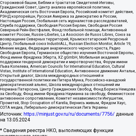
Сторожевой башни, Библии и трактатов Свидетелей Иеговы,
Гражданский Совет, Центр анализа европейской политики,
Академическая сеть Восточная Европа, Российский комитет действия,
РЭНД корпорейшн, Русская Америка за демократию в России,
Настоящая Россия, Глобальная сеть журналистов-расследователей,
Служба поддержки, Свободная Россия Берлин, Свободная Россия
Северный Рейн-Вестфалия, Фонд глобальной помощи, Антивоенный
комитет России, Russie-Libertes, La Asocicion de Rusos Libres, Союз за
возвращение Северных территорий, Крымскотатарский Ресурсный
Центр, Глобальный союз IndustriALL, Russian Election Monitor, Article 19,
Мнение медиа, Федерация анархического черного креста, Радио
Свободная Европа, Германское общество изучения Восточной Европы,
Фонд имени Фридриха Эберта, XZ gGmbH, Мобильная академия
поддержки гендерной демократии и миротворчества, Форум имени
Льва Копелева, American Councils for International Education, Cultural
Vistas, Institute of International Education, Антивоенное движение Антальи,
Открытый диалог, Школа международных отношений и
государственной политики им Питера Мунка, Российско-канадский
демократический альянс, Школа международных отношений им
Нормана Патерсона, Центр Гражданских Свобод, Фонд Бориса Немцова
за Свободу, Фонд имени Фридриха Науманна за свободу, Феминистское
антивоенное сопротивление, Комитет независимости Ингушетии,
Прометей, Stop Occupation of Karelia, Вернись живым, Фридом Хаус,
СОТА медиа, Либерально-демократическая Лига Украины
Источник:
https://minjust.gov.ru/ru/documents/7756/
данные
на
13.05.2024
* Сведения реестра НКО, выполняющих функции