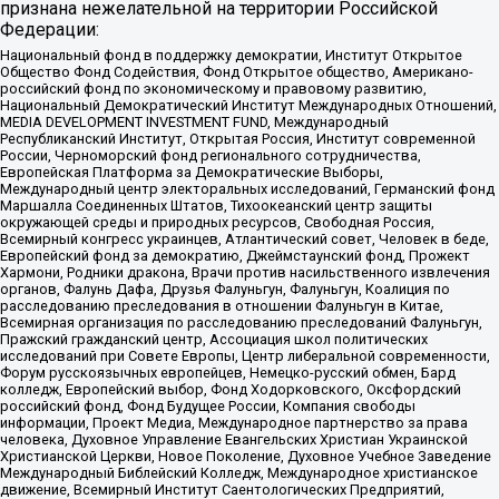
признана нежелательной на территории Российской
Федерации:
Национальный фонд в поддержку демократии, Институт Открытое
Общество Фонд Содействия, Фонд Открытое общество, Американо-
российский фонд по экономическому и правовому развитию,
Национальный Демократический Институт Международных Отношений,
MEDIA DEVELOPMENT INVESTMENT FUND, Международный
Республиканский Институт, Открытая Россия, Институт современной
России, Черноморский фонд регионального сотрудничества,
Европейская Платформа за Демократические Выборы,
Международный центр электоральных исследований, Германский фонд
Маршалла Соединенных Штатов, Тихоокеанский центр защиты
окружающей среды и природных ресурсов, Свободная Россия,
Всемирный конгресс украинцев, Атлантический совет, Человек в беде,
Европейский фонд за демократию, Джеймстаунский фонд, Прожект
Хармони, Родники дракона, Врачи против насильственного извлечения
органов, Фалунь Дафа, Друзья Фалуньгун, Фалуньгун, Коалиция по
расследованию преследования в отношении Фалуньгун в Китае,
Всемирная организация по расследованию преследований Фалуньгун,
Пражский гражданский центр, Ассоциация школ политических
исследований при Совете Европы, Центр либеральной современности,
Форум русскоязычных европейцев, Немецко-русский обмен, Бард
колледж, Европейский выбор, Фонд Ходорковского, Оксфордский
российский фонд, Фонд Будущее России, Компания свободы
информации, Проект Медиа, Международное партнерство за права
человека, Духовное Управление Евангельских Христиан Украинской
Христианской Церкви, Новое Поколение, Духовное Учебное Заведение
Международный Библейский Колледж, Международное христианское
движение, Всемирный Институт Саентологических Предприятий,