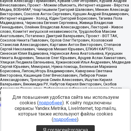
Для повышения удобства сайта мы используем
Источник:
https://minjust.gov.ru/uploaded/files/reestr-
cookies (
подробнее
). К сайту подключены
inostrannyih-agentov-22-03-2024.pdf
данные на
22.03.2024
сервисы Yandex.Metrika, LiveInternet, top.mail.ru,
которые также используют файлы cookies
Разработка -
(
подробнее
).
Я согласен/согласна