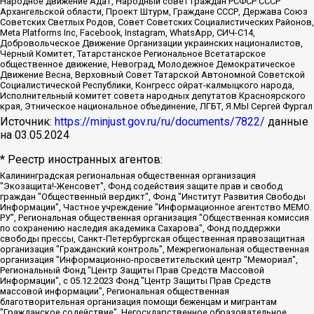
Народное движение Адат, Народный совет граждан РСФСР СССР
Архангельской области, Проект Штурм, Граждане СССР, Держава Союз
Советских Светлых Родов, Совет Советских Социалистических Районов,
Meta Platforms Inc, Facebook, Instagram, WhatsApp, СИЧ-С14,
Добровольческое Движение Организации украинских националистов,
Черный Комитет, Татарстанское Региональное Всетатарское
общественное движение, Невоград, Молодежное Демократическое
Движение Весна, Верховный Совет Татарской Автономной Советской
Социалистической Республики, Конгресс ойрат-калмыцкого народа,
Исполнительный комитет совета народных депутатов Красноярского
края, Этническое национальное объединение, ЛГБТ, Я.МЫ Сергей Фургал
Источник:
https://minjust.gov.ru/ru/documents/7822/
данные
на
03.05.2024
* Реестр иностранных агентов:
Калининградская региональная общественная организация "Экозащита!-Женсовет", Фонд содействия защите прав и свобод граждан "Общественный вердикт", Фонд "Институт Развития Свободы Информации", Частное учреждение "Информационное агентство МЕМО. РУ", Региональная общественная организация "Общественная комиссия по сохранению наследия академика Сахарова", Фонд поддержки свободы прессы, Санкт-Петербургская общественная правозащитная организация "Гражданский контроль", Межрегиональная общественная организация "Информационно-просветительский центр "Мемориал", Региональный Фонд "Центр Защиты Прав Средств Массовой Информации", с 05.12.2023 Фонд "Центр Защиты Прав Средств массовой информации", Региональная общественная благотворительная организация помощи беженцам и мигрантам "Гражданское содействие", Негосударственное образовательное учреждение дополнительного профессионального образования (повышение квалификации) специалистов "АКАДЕМИЯ ПО ПРАВАМ ЧЕЛОВЕКА", Свердловская региональная общественная организация "Сутяжник", Автономная некоммерческая организация "Центр независимых социологических исследований", Союз общественных объединений "Российский исследовательский центр по правам человека", Региональное общественное учреждение научно-информационный центр "МЕМОРИАЛ", Некоммерческая организация "Фонд защиты гласности", Автономная некоммерческая организация "Институт прав человека", Городская общественная организация "Екатеринбургское общество "МЕМОРИАЛ", Городская общественная организация "Рязанское историко-просветительское и правозащитное общество "Мемориал" (Рязанский Мемориал), Челябинский региональный орган общественной самодеятельности – женское общественное объединение "Женщины Евразии", Челябинский региональный орган общественной самодеятельности "Уральская правозащитная группа", Фонд содействия защите здоровья и социальной справедливости имени Андрея Рылькова, Автономная Некоммерческая Организация "Аналитический Центр Юрия Левады", Автономная некоммерческая организация социальной поддержки населения "Проект Апрель", Региональная общественная организация помощи женщинам и детям, находящимся в кризисной ситуации "Информационно-методический центр "Анна", Фонд содействия развитию массовых коммуникаций и правовому просвещению "Так-так-Так", Фонд содействия устойчивому развитию "Серебряная тайга", Свердловский региональный общественный фонд социальных проектов "Новое время", "Idel.Реалии", Кавказ.Реалии, Крым.Реалии, Телеканал Настоящее Время, Татаро-башкирская служба Радио Свобода (Azatliq Radiosi), Радио Свободная Европа/Радио Свобода (PCE/PC), "Сибирь.Реалии", "Фактограф", Благотворительный фонд помощи осужденным и их семьям, Автономная некоммерческая организация "Институт глобализации и социальных движений", Фонд "В защиту прав заключенных", Частное учреждение "Центр поддержки и содействия развитию средств массовой информации", Пензенский региональный общественный благотворительный фонд "Гражданский союз", "Север.Реалии", Некоммерческая организация Фонд "Правовая инициатива", Общество с ограниченной ответственностью "Радио Свободная Европа/Радио Свобода", Чешское информационное агентство "MEDIUM-ORIENT", Красноярская региональная общественная организация "Мы против СПИДа", Камалягин Денис Николаевич, Маркелов Сергей Евгеньевич, Пономарев Лев Александрович, Савицкая Людмила Алексеевна, Автономная некоммерческая организация "Центр по работе с проблемой насилия "НАСИЛИЮ.НЕТ", Межрегиональный профессиональный союз работников здравоохранения "Альянс врачей", Юридическое лицо, зарегистрированное в Латвийской Республике, SIA "Medusa Project" (регистрационный номер 40103797863, дата регистрации 10.06.2014), Некоммерческая организация "Фонд по борьбе с коррупцией", Автономная некоммерческая организация "Институт права и публичной политики", Баданин Роман Сергеевич, Гликин Максим Александрович, Железнова Мария Михайловна, Лукьянова Юлия Сергеевна, Маетная Елизавета Витальевна, Маняхин Петр Борисович, Чуракова Ольга Владимировна, Ярош Юлия Петровна, Юридическое лицо "The Insider SIA", зарегистрированное в Риге, Латвийская Республика (дата регистрации 26.06.2015), являющееся администратором доменного имени интернет-издания "The Insider SIA", https://theins.ru, Постернак Алексей Евгеньевич, Рубин Михаил Аркадьевич, Анин Роман Александрович, Юридическое лицо Istories fonds, зарегистрированное в Латвийской Республике (регистрационный номер 50008295751, дата регистрации 24.02.2020), Великовский Дмитрий Александрович, Долинина Ирина Николаевна, Мароховская Алеся Алексеевна, Шлейнов Роман Юрьевич, Шмагун Олеся Валентиновна, Общество с ограниченной ответственностью "Альтаир 2021", Общество с ограниченной ответственностью "Вега 2021", Общество с ограниченной ответственностью "Главный редактор 2021", Общество с ограниченной ответственностью "Ромашки монолит", Важенков Артем Валерьевич, Ивановская областная общественная организация "Центр гендерных исследований", Гурман Юрий Альбертович, Медиапроект "ОВД-Инфо", Егоров Владимир Владимирович, Жилинский Владимир Александрович, Общество с ограниченной ответственностью "ЗП", Иванова София Юрьевна, Карезина Инна Павловна, Кильтау Екатерина Викторовна, Петров Алексей Викторович, Пискунов Сергей Евгеньевич, Смирнов Сергей Сергеевич, Тихонов Михаил Сергеевич, Общество с ограниченной ответственностью "ЖУРНАЛИСТ-ИНОСТРАННЫЙ АГЕНТ", Арапова Галина Юрьевна, Вольтская Татьяна Анатольевна, Американская компания "Mason G.E.S. Anonymous Foundation" (США), являющаяся владельцем интернет-издания https://mnews.world/, Компания "Stichting Bellingcat", зарегистрированная в Нидерландах (дата регистрации 11.07.2018), Захаров Андрей Вячеславович, Клепиковская Екатерина Дмитриевна, Общество с ограниченной ответственностью "МЕМО", Перл Роман Александрович, Симонов Евгений Алексеевич, Соловьева Елена Анатольевна, Сотников Даниил Владимирович, Сурначева Елизавета Дмитриевна, Автономная некоммерческая организация по защите прав человека и информированию населения "Якутия – Наше Мнение", Общество с ограниченной ответственностью "Москоу диджитал медиа", с 26.01.2023 Общество с ограниченной ответственностью "Чайка Белые сады", Ветошкина Валерия Валерьевна, Заговора Максим Александрович, Межрегиональное общественное движение "Российская ЛГБТ - сеть", Оленичев Максим Владимирович, Павлов Иван Юрьевич, Скворцова Елена Сергеевна, Общество с ограниченной ответственностью "Как бы инагент", Кочетков Игорь Викторович, Общество с ограниченной ответственностью "Честные выборы", Еланчик Олег Александрович, Общество с ограниченной ответственностью "Нобелевский призыв", Гималова Регина Эмилевна, Григорьев Андрей Валерьевич, Григорьева Алина Александровна, Ассоциация по содействию защите прав призывников, альтернативнослужащих и военнослужащих "Правозащитная группа "Гражданин.Армия.Право", Хисамова Регина Фаритовна, Автономная некоммерческая организация по реализации социально-правовых программ "Лилит", Дальневосточное общественное движение "Маяк", Санкт-Петербургская ЛГБТ-инициативная группа "Выход", Инициативная группа ЛГБТ+ "Реверс", Алексеев Андрей Викторович, Бекбулатова Таисия Львовна, Беляев Иван Михайлович, Владыкина Елена Сергеевна, Гельман Марат Александрович, Никульшина Вероника Юрьевна, Толоконникова Надежда Андреевна, Шендерович Виктор Анатольевич, Общество с ограниченной ответственностью "Данное сообщение", Общество с ограниченной ответственностью Издательский дом "Новая глава", Айнбиндер Александра Александровна, Московский комьюнити-центр для ЛГБТ+инициатив, Благотворительный фонд развития филантропии, Deutsche Welle (Германия, Kurt-Schumacher-Strasse 3, 53113 Bonn), Борзунова Мария Михайловна, Воробьев Виктор Викторович, Голубева Анна Львовна, Константинова Алла Михайловна, Малкова Ирина Владимировна, Мурадов Мурад Абдулгалимович, Осетинская Елизавета Николаевна, Понасенков Евгений Николаевич, Ганапольский Матвей Юрьевич, Киселев Евгений Алексеевич, Борухович Ирина Григорьевна, Дремин Иван Тимофеевич, Дубровский Дмитрий Викторович, Красноярская региональная общественная организация поддержки и развития альтернативных образовательных технологий и межкультурных коммуникаций "ИНТЕРРА", Маяковская Екатерина Алексеевна, Фейгин Марк Захарович, Филимонов Андрей Викторович, Дзугкоева Регина Николаевна, Доброхотов Роман Александрович, Дудь Юрий Александрович, Елкин Сергей Владимирович, Кругликов Кирилл Игоревич, Сабунаева Мария Леонидовна, Семенов Алексей Владимирович, Шаинян Карен Багратович, Шульман Екатерина Михайловна, Асафьев Артур Валерьевич, Вахштайн Виктор Семенович, Венедиктов Алексей Алексеевич, Лушникова Екатерина Евгеньевна, Волков Леонид Михайлович, Невзоров Александр Глебович, Пархоменко Сергей Борисович, Сироткин Ярослав Николаевич, Кара-Мурза Владимир Владимирович, Баранова Наталья Владимировна, Гозман Леонид Яковлевич, Кагарлицкий Борис Юльевич, Климарев Михаил Валерьевич, Милов Владимир Станиславович, Автономная некоммерческая организация Краснодарский центр современного искусства "Типография", Моргенштерн Алишер Тагирович, Соболь Любовь Эдуардовна, Общество с ограниченной ответственностью "ЛИЗА НОРМ", Каспаров Гарри Кимович, Ходорковский Михаил Борисович, Общество с ограниченной ответственностью "Апрельские тезисы", Данилович Ирина Брониславовна, Кашин Олег Владимирович, Петров Николай Владимирович, Пивоваров Алексей Владимирович, Соколов Михаил Владимирович, Цветкова Юлия Владимировна, Чичваркин Евгений Александрович, Комитет против пыток/Команда против пыток, Общество с ограниченной ответственностью "Первый научный", Общество с ограниченной ответственностью "Вертолет и ко", Белоцерковская Вероника Борисовна, Кац Максим Евгеньевич, Лазарева Татьяна Юрьевна, Шаведдинов Руслан Табризович, Яшин Илья Валерьевич, Общество с ограниченной ответственностью "Иноагент ААВ", Алешковский Дмитрий Петрович, Альбац Евгения Марковна, Быков Дмитрий Львович, Галямина Юлия Евгеньевна, Лойко Сергей Леонидович, Мартынов Кирилл Константинович, Медведев Сергей Александрович, Крашенинников Федор Геннадиевич, Гордеева Катерина Вл