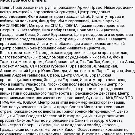
иностранного агента:
Лилит, Правозащитная группа Гражданин.Армия.Право, Нижегородский
центр немецкой и европейской культуры, Центр гендерных
исследований, Фонд защиты прав граждан Штаб, Институт права и
публичной политики, Фонд борьбы с коррупцией, Альянс врачей,
НАСИЛИЮ.НЕТ, Мы против СПИДа, СВЕЧА, Гуманитарное действие,
Открытый Петербург, Лига Избирателей, Правовая инициатива,
Гражданский Союз, Хасдей Ерушалаим, Центр поддержки и содействия
развитию средств массовой информации, Горячая Линия, В защиту
прав заключенных, Институт глобализации и социальных движений,
Центр социально-информационных инициатив Действие,
Благотворительный фонд охраны здоровья и защиты прав граждан,
Благотворительный фонд помощи осужденным и их семьям, Фонд
Тольятти, Новое время, Серебряная тайга, Так-Так-Так, Сова, центр Анна,
Проект Апрель, Самарская губерния, Эра здоровья, Мемориал,
Аналитический Центр Юрия Левады, Издательство Парк Гагарина, Фонд
имени Андрея Рылькова, Сфера, Центр СИБАЛЬТ, Уральская
правозащитная группа, Женщины Евразии, Институт прав человека,
Фонд защиты гласности, Российский исследовательский центр по
правам человека, Дальневосточный центр развития гражданских
инициатив и социального партнерства, Гражданское действие, Центр
независимых социологических исследований, Сутяжник, АКАДЕМИЯ ПО
ПРАВАМ ЧЕЛОВЕКА, Центр развития некоммерческих организаций,
Частное учреждение в Калининграде Совета Министров северных
стран, Гражданское содействие, Трансперенси Интернешнл-Р, Центр
Защиты Прав Средств Массовой Информации, Институт развития
прессы - Сибирь, Частное учреждение в Санкт-Петербурге Совета
Министров Северных Стран, Фонд поддержки свободы прессы,
Гражданский контроль, Человек и Закон, Общественная комиссия по
сохранению наследия академика Сахарова, Информационное агентство