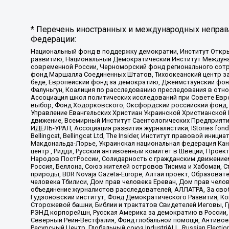
* Перечень иностранных и международных неправи
Федерации:
Национальный фонд в поддержку демократии, Институт Откр
развитию, Национальный Демократический Институт Междуна
современной России, Черноморский фонд регионального сот
фонд Маршалла Соединенных Штатов, Тихоокеанский центр за
беде, Европейский фонд за демократию, Джеймстаунский фонд
Фалуньгун, Коалиция по расследованию преследования в отно
Ассоциация школ политических исследований при Совете Евр
выбор, Фонд Ходорковского, Оксфордский российский фонд, 
Управление Евангельских Христиан Украинской Христианской
движение, Всемирный Институт Саентологических Предприяти
ИДЕЛЬ-УРАЛ, Ассоциация развития журналистики, IStories fo
Bellingcat, Bellingcat Ltd, The Insider, Институт правовой ин
Макдональда-Лорье, Украинская национальная федерация Кан
центр , Риддл, Русский антивоенный комитет в Швеции, Проект
Народов ПостРоссии, Солидарность с гражданским движением 
Россия, Беллона, Союз жителей островов Тисима и Хабомаи, 
природы, BDR Novaja Gazeta-Europe, Алтай проект, Образова
человека Тбилиси, Дом прав человека Ереван, Дом прав челов
объединение журналистов расследователей, АЛЛАТРА, За своб
Гудзоновский институт, Фонд Демократического Развития, К
Сторожевой башни, Библии и трактатов Свидетелей Иеговы, Г
РЭНД корпорейшн, Русская Америка за демократию в России, 
Северный Рейн-Вестфалия, Фонд глобальной помощи, Антивоенн
Ресурсный Центр, Глобальный союз IndustriALL, Russian Electi