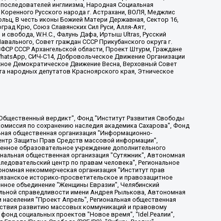
ие последователей инглиизма, Народная Социальная
 Коренного Русского народа г. Астрахани, ВОЛЯ, Меджлис
льц, В честь иконы Божией Матери Державная, Сектор 16,
рад Крю, Союз Славянских Сил Руси, Алля-Аят,
 свобода, W.H.С., Фалунь Дафа, Иртыш Ultras, Русский
вального, Совет граждан СССР Прикубанского округа г.
ФСР СССР Архангельской области, Проект Штурм, Граждане
, WhatsApp, СИЧ-С14, Добровольческое Движение Организации
жное Демократическое Движение Весна, Верховный Совет
та народных депутатов Красноярского края, Этническое
, Дальневосточное общественное движение "Маяк", Санкт-Петербургская ЛГБТ-инициативная группа "Выход", Инициативная группа ЛГБТ+ "Реверс", Алексеев Андрей Викторович, Бекбулатова Таисия Львовна, Беляев Иван Михайлович, Владыкина Елена Сергеевна, Гельман Марат Александрович, Никульшина Вероника Юрьевна, Толоконникова Надежда Андреевна, Шендерович Виктор Анатольевич, Общество с ограниченной ответственностью "Данное сообщение", Общество с ограниченной ответственностью Издательский дом "Новая глава", Айнбиндер Александра Александровна, Московский комьюнити-центр для ЛГБТ+инициатив, Благотворительный фонд развития филантропии, Deutsche Welle (Германия, Kurt-Schumacher-Strasse 3, 53113 Bonn), Борзунова Мария Михайловна, Воробьев Виктор Викторович, Голубева Анна Львовна, Константинова Алла Михайловна, Малкова Ирина Владимировна, Мурадов Мурад Абдулгалимович, Осетинская Елизавета Николаевна, Понасенков Евгений Николаевич, Ганапольский Матвей Юрьевич, Киселев Евгений Алексеевич, Борухович Ирина Григорьевна, Дремин Иван Тимофеевич, Дубровский Дмитрий Викторович, Красноярская региональная общественная организация поддержки и развития альтернативных образовательных технологий и межкультурных коммуникаций "ИНТЕРРА", Маяковская Екатерина Алексеевна, Фейгин Марк Захарович, Филимонов Андрей Викторович, Дзугкоева Регина Николаевна, Доброхотов Роман Александрович, Дудь Юрий Александрович, Елкин Сергей Владимирович, Кругликов Кирилл Игоревич, Сабунаева Мария Леонидовна, Семенов Алексей Владимирович, Шаинян Карен Багратович, Шульман Екатерина Михайловна, Асафьев Артур Валерьевич, Вахштайн Виктор Семенович, Венедиктов Алексей Алексеевич, Лушникова Екатерина Евгеньевна, Волков Леонид Михайлович, Невзоров Александр Глебович, Пархоменко Сергей Борисович, Сироткин Ярослав Николаевич, Кара-Мурза Владимир Владимирович, Баранова Наталья Владимировна, Гозман Леонид Яковлевич, Кагарлицкий Борис Юльевич, Климарев Михаил Валерьевич, Милов Владимир Станиславович, Автономная некоммерческая организация Краснодарский центр современного искусства "Типография", Моргенштерн Алишер Тагирович, Соболь Любовь Эдуардовна, Общество с ограниченной ответственностью "ЛИЗА НОРМ", Каспаров Гарри Кимович, Ходорковский Михаил Борисович, Общество с ограниченной ответственностью "Апрельские тезисы", Данилович Ирина Брониславовна, Кашин Олег Владимирович, Петров Николай Владимирович, Пивоваров Алексей Владимирович, Соколов Михаил Владимирович, Цветкова Юлия Владимировна, Чичваркин Евгений Александрович, Комитет против пыток/Команда против пыток, Общество с ограниченной ответственностью "Первый научный", Общество с ограниченной ответственностью "Вертолет и ко", Белоцерковская Вероника Борисовна, Кац Максим Евгеньевич, Лазарева Татьяна Юрьевна, Шаведдинов Руслан Табризович, Яшин Илья Валерьевич, Общество с ограниченной ответственностью "Иноагент ААВ", Алешковский Дмитрий Петрович, Альбац Евгения Марковна, Быков Дмитрий Львович, Галямина Юлия Евгеньевна, Лойко Сергей Леонидович, Мартынов Кирилл Константинович, Медведев Сергей Александрович, Крашенинников Федор Геннадиевич, Гордеева Катерина Вл