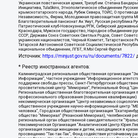
Украинская повстанческая армия, Тризуб им. Степана Бандеры,
Инициатива, TulaSkins, Этнополитическое объединение Русски
крымскотатарского народа, Рубеж Севера, ТОЙС, О противоде
Независимость, Фирма, Молодежная правозащитная группа МПГ
Благотворительный пансионат Ак Умут, Русская республика Рус
Патриотический клуб-Новокузнецк/РПК, Сибирский державный 
Краснодара, Мужское государство, Народное объединение ру
СССР, Держава Союз Советских Светлых Родов, Совет Советски
украинских националистов, Черный Комитет, Татарстанское 
Татарской Автономной Советской Социалистической Республи
национальное объединение, ЛГБТ, Я.МЫ Сергей Фургал
Источник:
https://minjust.gov.ru/ru/documents/7822/
д
* Реестр иностранных агентов:
Калининградская региональная общественная организация "Экозащита!-Женсовет", Фонд содействия защите прав и свобод граждан "Общественный вердикт", Фонд "Институт Развития Свободы Информации", Частное учреждение "Информационное агентство МЕМО. РУ", Региональная общественная организация "Общественная комиссия по сохранению наследия академика Сахарова", Фонд поддержки свободы прессы, Санкт-Петербургская общественная правозащитная организация "Гражданский контроль", Межрегиональная общественная организация "Информационно-просветительский центр "Мемориал", Региональный Фонд "Центр Защиты Прав Средств Массовой Информации", с 05.12.2023 Фонд "Центр Защиты Прав Средств массовой информации", Региональная общественная благотворительная организация помощи беженцам и мигрантам "Гражданское содействие", Негосударственное образовательное учреждение дополнительного профессионального образования (повышение квалификации) специалистов "АКАДЕМИЯ ПО ПРАВАМ ЧЕЛОВЕКА", Свердловская региональная общественная организация "Сутяжник", Автономная некоммерческая организация "Центр независимых социологических исследований", Союз общественных объединений "Российский исследовательский центр по правам человека", Региональное общественное учреждение научно-информационный центр "МЕМОРИАЛ", Некоммерческая организация "Фонд защиты гласности", Автономная некоммерческая организация "Институт прав человека", Городская общественная организация "Екатеринбургское общество "МЕМОРИАЛ", Городская общественная организация "Рязанское историко-просветительское и правозащитное общество "Мемориал" (Рязанский Мемориал), Челябинский региональный орган общественной самодеятельности – женское общественное объединение "Женщины Евразии", Челябинский региональный орган общественной самодеятельности "Уральская правозащитная группа", Фонд содействия защите здоровья и социальной справедливости имени Андрея Рылькова, Автономная Некоммерческая Организация "Аналитический Центр Юрия Левады", Автономная некоммерческая организация социальной поддержки населения "Проект Апрель", Региональная общественная организация помощи женщинам и детям, находящимся в кризисной ситуации "Информационно-методический центр "Анна", Фонд содействия развитию массовых коммуникаций и правовому просвещению "Так-так-Так", Фонд содействия устойчивому развитию "Серебряная тайга", Свердловский региональный общественный фонд социальных проектов "Новое время", "Idel.Реалии", Кавказ.Реалии, Крым.Реалии, Телеканал Настоящее Время, Татаро-башкирская служба Радио Свобода (Azatliq Radiosi), Радио Свободная Европа/Радио Свобода (PCE/PC), "Сибирь.Реалии", "Фактограф", Благотворительный фонд помощи осужденным и их семьям, Автономная некоммерческая организация "Институт глобализации и социальных движений", Фонд "В защиту прав заключенных", Частное учреждение "Центр поддержки и содействия развитию средств массовой информации", Пензенский региональный общественный благотворительный фонд "Гражданский союз", "Север.Реалии", Некоммерческая организация Фонд "Правовая инициатива", Общество с ограниченной ответственностью "Радио Свободная Европа/Радио Свобода", Чешское информационное агентство "MEDIUM-ORIENT", Красноярская региональная общественная организация