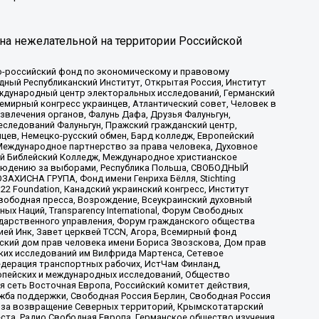
на нежелательной на территории Российской
-российский фонд по экономическому и правовому
ый Республиканский Институт, Открытая Россия, Институт
ждународный центр электоральных исследований, Германский
мирный конгресс украинцев, Атлантический совет, Человек в
звлечения органов, Фалунь Дафа, Друзья Фалуньгун,
еследований Фалуньгун, Пражский гражданский центр,
цев, Немецко-русский обмен, Бард колледж, Европейский
Международное партнерство за права человека, Духовное
ый Библейский Колледж, Международное христианское
аблюдению за выборами, Республика Польша, СВОБОДНЫЙ
АХИСНА ГРУПА, Фонд имени Генриха Бёлля, Stichting
t 22 Foundation, Канадский украинский конгресс, Институт
вободная пресса, Возрождение, Всеукраинский духовный
х Наций, Transparеncy International, Форум Свободных
ударственного управления, Форум гражданского общества
ией Инк, Завет церквей TCCN, Агора, Всемирный фонд
сский дом прав человека имени Бориса Звозскова, Дом прав
ских исследований им Вилфрида Мартенса, Сетевое
едерация транспортных рабочих, ИстЧам Финланд,
ропейских и международных исследований, Общество
я сеть Восточная Европа, Российский комитет действия,
жба поддержки, Свободная Россия Берлин, Свободная Россия
оюз за возвращение Северных территорий, Крымскотатарский
 креста, Радио Свободная Европа, Германское общество изучения