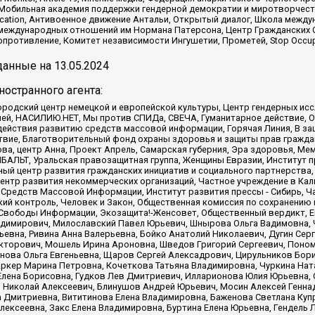
обильная академия поддержки гендерной демократии и миротворчества,
ational Education, Антивоенное движение Антальи, Открытый диалог, Школа 
 международных отношений им Нормана Патерсона, Центр Гражданских 
ротивление, Комитет независимости Ингушетии, Прометей, Stop Occupat
анные на
13.05.2024
остранного агента:
родский центр немецкой и европейской культуры, Центр гендерных исс
ачей, НАСИЛИЮ.НЕТ, Мы против СПИДа, СВЕЧА, Гуманитарное действие, 
ействия развитию средств массовой информации, Горячая Линия, В защ
твие, Благотворительный фонд охраны здоровья и защиты прав гражда
 Сова, центр Анна, Проект Апрель, Самарская губерния, Эра здоровья, 
ИБАЛЬТ, Уральская правозащитная группа, Женщины Евразии, Институт п
ый центр развития гражданских инициатив и социального партнерства,
нтр развития некоммерческих организаций, Частное учреждение в Кал
 Средств Массовой Информации, Институт развития прессы - Сибирь, Ч
ий контроль, Человек и Закон, Общественная комиссия по сохранению
я Свободы Информации, Экозащита!-Женсовет, Общественный вердикт, 
ладимирович, Милославский Павел Юрьевич, Шнырова Ольга Вадимовна,
ьевна, Ривина Анна Валерьевна, Бойко Анатолий Николаевич, Дугин Сер
икторович, Мошель Ирина Ароновна, Шведов Григорий Сергеевич, Поно
нова Ольга Евгеньевна, Щаров Сергей Алексадрович, Цирульников Бори
ркер Марина Петровна, Кочеткова Татьяна Владимировна, Чуркина Нат
Елена Борисовна, Гудков Лев Дмитриевич, Илларионова Юлия Юрьевна, С
 Николай Алексеевич, Блинушов Андрей Юрьевич, Мосин Алексей Генна
а Дмитриевна, Вититинова Елена Владимировна, Баженова Светлана Куп
Алексеевна, Закс Елена Владимировна, Буртина Елена Юрьевна, Гендель