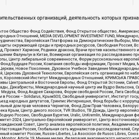
тельственных организаций, деятельность которых призна
ытое Общество Фонд Содействия, Фонд Открытое общество, Американо
родных Отношений, MEDIA DEVELOPMENT INVESTMENT FUND, Международн
рудничества, Европейская Платформа за Демократические Выборы, Ме
щиты окружающей среды и природных ресурсов, Свободная Россия, Все
, Прожект Хармони, Родники дракона, Врачи против насильственного и
шении Фалуньгун в Китае, Всемирная организация по расследованию пр
опы, Центр либеральной современности, Форум русскоязычных европей
Фонд Будущее России, Компания свободы информации, Проект Медиа, 
 Церкви, Новое Поколение, Духовное Учебное Заведение Международн
й, Церковь Духовной Технологии, Европейская сеть организаций по н
nds, Королевский Институт Международных Отношений, КРИМСЬКА ПРАВОЗ
ициативы Центральной и Восточной Европы, Фонд Открытой Эстонии, Calver
ады, Декабристы, Международный научный центр им Вудро Вильсона, С
 Медуза, Фонд Андрея Сахарова, Форум свободной России, Лига Свободны
в России – Solidarus, КрымSOS, Свободный университет, Институт гос
Съезд народных депутатов, Гринпис Интернешнл, Фонд борьбы с коррупц
тельный дом прав человека Чернигов, Фонд Дом Прав Человека, Белору
ека Крым, Центр дикого лосося, TVR Studios, ТВ Дождь, Центр европей
одную Россию, Свободная Бурятия, Uralic, UnKremlin, Международная ф
омитет-2024, Центрально-Европейский университет, Центр восточноев
ражданский Совет, Центр анализа европейской политики, Академическа
Настоящая Россия, Глобальная сеть журналистов-расследователей, Слу
ый комитет России, Russie-Libertes, La Asocicion de Rusos Libres, С
on Monitor, Article 19, Мнение медиа, Федерация анархического черного