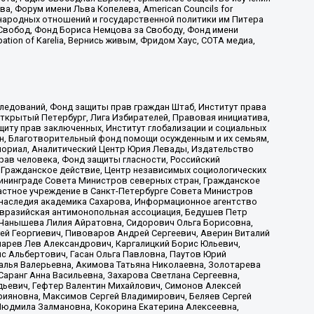
 Форум имени Льва Копелева, American Councils for
международных отношений и государственной политики им Питера
Свобод, Фонд Бориса Немцова за Свободу, Фонд имени
ion of Karelia, Вернись живым, Фридом Хаус, СОТА медиа,
ледований, Фонд защиты прав граждан Штаб, Институт права
Открытый Петербург, Лига Избирателей, Правовая инициатива,
иту прав заключенных, Институт глобализации и социальных
н, Благотворительный фонд помощи осужденным и их семьям,
Мемориал, Аналитический Центр Юрия Левады, Издательство
рав человека, Фонд защиты гласности, Российский
 Гражданское действие, Центр независимых социологических
ининграде Совета Министров северных стран, Гражданское
астное учреждение в Санкт-Петербурге Совета Министров
 наследия академика Сахарова, Информационное агентство
Евразийская антимонопольная ассоциация, Бедушев Петр
 Чанышева Лилия Айратовна, Сидорович Ольга Борисовна,
гей Георгиевич, Пивоваров Андрей Сергеевич, Аверин Виталий
марев Лев Александрович, Каргалицкий Борис Юльевич,
с Альбертович, Гасан Ольга Павловна, Паутов Юрий
алья Валерьевна, Акимова Татьяна Николаевна, Золотарева
аранг Анна Васильевна, Захарова Светлана Сергеевна,
дьевич, Гефтер Валентин Михайлович, Симонов Алексей
рияновна, Максимов Сергей Владимирович, Беляев Сергей
 Людмила Залмановна, Кокорина Екатерина Алексеевна,