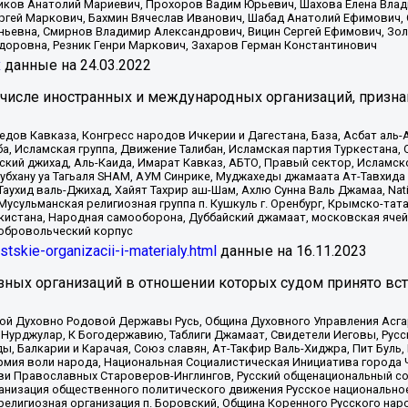
иков Анатолий Мариевич, Прохоров Вадим Юрьевич, Шахова Елена Влад
ргей Маркович, Бахмин Вячеслав Иванович, Шабад Анатолий Ефимович, 
ьевна, Смирнов Владимир Александрович, Вицин Сергей Ефимович, Зол
доровна, Резник Генри Маркович, Захаров Герман Константинович
x
данные на
24.03.2022
 числе иностранных и международных организаций, призна
в Кавказа, Конгресс народов Ичкерии и Дагестана, База, Асбат аль-Ан
ба, Исламская группа, Движение Талибан, Исламская партия Туркестан
ский джихад, Аль-Каида, Имарат Кавказ, АБТО, Правый сектор, Исламск
Субхану уа Тагьаля SHAM, АУМ Синрике, Муджахеды джамаата Ат-Тавхида
ухид валь-Джихад, Хайят Тахрир аш-Шам, Ахлю Сунна Валь Джамаа, Natio
Мусульманская религиозная группа п. Кушкуль г. Оренбург, Крымско-т
кистана, Народная самооборона, Дуббайский джамаат, московская ячей
добровольческий корпус
istskie-organizacii-i-materialy.html
данные на
16.11.2023
зных организаций в отношении которых судом принято вс
ской Духовно Родовой Державы Русь, Община Духовного Управления Асг
Нурджулар, К Богодержавию, Таблиги Джамаат, Свидетели Иеговы, Рус
, Балкарии и Карачая, Союз славян, Ат-Такфир Валь-Хиджра, Пит Буль,
рмия воли народа, Национальная Социалистическая Инициатива города 
ви Православных Староверов-Инглингов, Русский общенациональный сою
ганизация общественного политического движения Русское национально
елигиозная организация п. Боровский, Община Коренного Русского нар