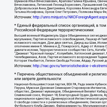
Шуманов Илья Вячеславович, Арапова Галина Юрьевна, Свечн
Вячеславовна, Литинский Леонид Борисович, Лукашевский Се
Добровольская Анна Дмитриевна, Королева Александра Евген
Татьяна Иосифовна, Орлов Олег Петрович, Полякова Мара Фе
Источник:
http://unro.minjust.ru/NKOForeignAgent.asp
* Единый федеральный список организаций, в том
Российской Федерации террористическими:
Высший военный Маджлисуль Шура Объединенных сил моджахедо
мусульмане, Партия исламского освобождения, Лашкар-И-Тай
исламского наследия, Дом двух святых, Джунд аш-Шам, Ислам
ополчение имени К. Минина и Д. Пожарского, Аджр от Аллаха 
давлати исломи, Террористическое сообщество Сеть, Катиба Та
“Джамаат “Красный пахарь”, Колумбайн, Хатлонский джамаат, 
Челебиджихана, Азов, Партия исламского возрождения Таджи
Которая Улыбается, Легион Свобода России, Айдар, Русский 
Источник:
http://nac.gov.ru/terroristicheskie-i-ekstrem
* Перечень общественных объединений и религио
или запрете деятельности:
Национал-большевистская партия, ВЕК РА, Рада земли Кубан
Перуна, Мужская Духовная Семинария Староверов-Инглингов, 
общество, Джамаат мувахидов, Объединенный Вилайат Кабарды
Славянский союз, Формат-18, Благородный Орден Дьявола, А
национальное единство, Древнерусской Инглистической церк
О свободе совести и о религиозных объединениях, Омская ор
Футбольного Клуба Динамо, Файзрахманисты, Мусульманская р