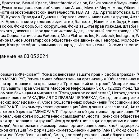
 Братство, Белый Крест, Misanthropic division, Религиозное объединен
е, Русское национальное объединение Атака, Мечеть Мирмамеда, Община
йствии экстремистской деятельности, РЕВТАТПОД, Артподготовка, Што
, Курсом Правды и Единения, Каракольская инициативная группа, Автог
ь, Арестантское уголовное единство, Башкорт, Нация и свобода, Нация и
союз, Фонд борьбы с коррупцией, Фонд защиты прав граждан, Штабы На
сского движения, Народное движение Адат, Народный совет граждан РС
х Социалистических Районов, Meta Platforms Inc, Facebook, Instagram
Региональное Всетатарское общественное движение, Невоград, Молоде
ки, Конгресс ойрат-калмыцкого народа, Исполнительный комитет сове
анные на
03.05.2024
 "Мы против СПИДа", Камалягин Денис Николаевич, Маркелов Сергей Евгеньевич, Пономарев Лев Александрович, Савицкая Людмила Алексеевна, Автономная некоммерческая организация "Центр по работе с проблемой насилия "НАСИЛИЮ.НЕТ", Межрегиональный профессиональный союз работников здравоохранения "Альянс врачей", Юридическое лицо, зарегистрированное в Латвийской Республике, SIA "Medusa Project" (регистрационный номер 40103797863, дата регистрации 10.06.2014), Некоммерческая организация "Фонд по борьбе с коррупцией", Автономная некоммерческая организация "Институт права и публичной политики", Баданин Роман Сергеевич, Гликин Максим Александрович, Железнова Мария Михайловна, Лукьянова Юлия Сергеевна, Маетная Елизавета Витальевна, Маняхин Петр Борисович, Чуракова Ольга Владимировна, Ярош Юлия Петровна, Юридическое лицо "The Insider SIA", зарегистрированное в Риге, Латвийская Республика (дата регистрации 26.06.2015), являющееся администратором доменного имени интернет-издания "The Insider SIA", https://theins.ru, Постернак Алексей Евгеньевич, Рубин Михаил Аркадьевич, Анин Роман Александрович, Юридическое лицо Istories fonds, зарегистрированное в Латвийской Республике (регистрационный номер 50008295751, дата регистрации 24.02.2020), Великовский Дмитрий Александрович, Долинина Ирина Николаевна, Мароховская Алеся Алексеевна, Шлейнов Роман Юрьевич, Шмагун Олеся Валентиновна, Общество с ограниченной ответственностью "Альтаир 2021", Общество с ограниченной ответственностью "Вега 2021", Общество с ограниченной ответственностью "Главный редактор 2021", Общество с ограниченной ответственностью "Ромашки монолит", Важенков Артем Валерьевич, Ивановская областная общественная организация "Центр гендерных исследований", Гурман Юрий Альбертович, Медиапроект "ОВД-Инфо", Егоров Владимир Владимирович, Жилинский Владимир Александрович, Общество с ограниченной ответственностью "ЗП", Иванова София Юрьевна, Карезина Инна Павловна, Кильтау Екатерина Викторовна, Петров Алексей Викторович, Пискунов Сергей Евгеньевич, Смирнов Сергей Сергеевич, Тихонов Михаил Сергеевич, Общество с ограниченной ответственностью "ЖУРНАЛИСТ-ИНОСТРАННЫЙ АГЕНТ", Арапова Галина Юрьевна, Вольтская Татьяна Анатольевна, Американская компания "Mason G.E.S. Anonymous Foundation" (США), являющаяся владельцем интернет-издания https://mnews.world/, Компания "Stichting Bellingcat", зарегистрированная в Нидерландах (дата регистрации 11.07.2018), Захаров Андрей Вячеславович, Клепиковская Екатерина Дмитриевна, Общество с ограниченной ответственностью "МЕМО", Перл Роман Александрович, Симонов Евгений Алексеевич, Соловьева Елена Анатольевна, Сотников Даниил Владимирович, Сурначева Елизавета Дмитриевна, Автономная некоммерческая организация по защите прав человека и информированию населения "Якутия – Наше Мнение", Общество с ограниченной ответственностью "Москоу диджитал медиа", с 26.01.2023 Общество с ограниченной ответственностью "Чайка Белые сады", Ветошкина Валерия Валерьевна, Заговора Максим Александрович, Межрегиональное общественное движение "Российская ЛГБТ - сеть", Оленичев Максим Владимирович, Павлов Иван Юрьевич, Скворцова Елена Сергеевна, Общество с ограниченной ответственностью "Как бы инагент", Кочетков Игорь Викторович, Общество с ограниченной ответственностью "Честные выборы", Еланчик Олег Александрович, Общество с ограниченной ответственностью "Нобелевский призыв", Гималова Регина Эмилевна, Григорьев Андрей Валерьевич, Григорьева Алина Александровна, Ассоциация по содействию защите прав призывников, альтернативнослужащих и военнослужащих "Правозащитная группа "Гражданин.Армия.Право", Хисамова Регина Фаритовна, Автономная некоммерческая организация по реализации социально-правовых программ "Лилит"