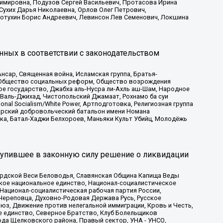
имировна, Подузов Сергей Васильевич, Протасова Ирина
Сухих Дарья Николаевна, Орлов Олег Петрович,
отухин Борис Андреевич, Левинсон Лев Семенович, Локшина
нных в соответствии с законодательством
сар, Священная война, Исламская группа, Братья-
а, Общество социальных реформ, Общество возрождения
ое государство, Джабха аль-Нусра ли-Ахль аш-Шам, Народное
 Валь-Джихад, Чистопольский Джамаат, Рохнамо ба суи
nal Socialism/White Power, Артподготовка, Религиозная группа
атарский добровольческий батальон имени Номана
ка, Батал-Хаджи Белхороев, Маньяки Культ Убийц, Молодёжь
тупившее в законную силу решение о ликвидации
ардской Веси Беловодья, Славянская Община Капища Веды
ское национальное единство, Национал-социалистическое
 Национал-социалистическая рабочая партия России,
Череповца, Духовно-Родовая Держава Русь, Русское
з, Движение против нелегальной иммиграции, Кровь и Честь,
е единство, Северное Братство, Клуб Болельщиков
ода Щелковского района, Правый сектор, УНА - УНСО,