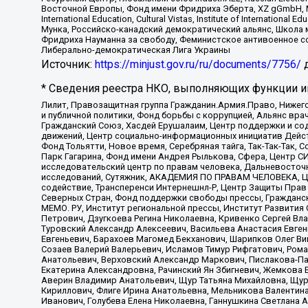
Восточной Европы, Фонд имени Фридриха Эберта, XZ gGmbH, М
International Education, Cultural Vistas, Institute of Intern
Мунка, Российско-канадский демократический альянс, Школа
Фридриха Науманна за свободу, Феминистское антивоенное соп
Либерально-демократическая Лига Украины
Источник:
https://minjust.gov.ru/ru/documents/7756/
д
* Сведения реестра НКО, выполняющих функции ин
Лилит, Правозащитная группа Гражданин.Армия.Право, Нижего
и публичной политики, Фонд борьбы с коррупцией, Альянс вр
Гражданский Союз, Хасдей Ерушалаим, Центр поддержки и сод
движений, Центр социально-информационных инициатив Дейс
Фонд Тольятти, Новое время, Серебряная тайга, Так-Так-Так,
Парк Гагарина, Фонд имени Андрея Рылькова, Сфера, Центр С
исследовательский центр по правам человека, Дальневосточн
исследований, Сутяжник, АКАДЕМИЯ ПО ПРАВАМ ЧЕЛОВЕКА, Це
содействие, Трансперенси Интернешнл-Р, Центр Защиты Прав
Северных Стран, Фонд поддержки свободы прессы, Гражданск
МЕМО. РУ, Институт региональной прессы, Институт Развити
Петрович, Дзугкоева Регина Николаевна, Кривенко Сергей В
Туровский Александр Алексеевич, Васильева Анастасия Евген
Евгеньевич, Барахоев Магомед Бекханович, Шарипков Олег В
Созаев Валерий Валерьевич, Исламов Тимур Рифгатович, Рома
Анатольевич, Верховский Александр Маркович, Пислакова-Па
Екатерина Александровна, Рачинский Ян Збигневич, Жемкова 
Аверин Владимир Анатольевич, Щур Татьяна Михайловна, Щур
Кириллович, Флиге Ирина Анатольевна, Мельникова Валентин
Иванович, Голубева Елена Николаевна, Ганнушкина Светлана 