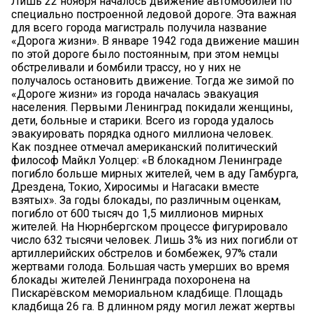
Лишь 22 ноября началось движение автомобилей по
специально построенной ледовой дороге. Эта важная
для всего города магистраль получила название
«Дорога жизни». В январе 1942 года движение машин
по этой дороге было постоянным, при этом немцы
обстреливали и бомбили трассу, но у них не
получалось остановить движение. Тогда же зимой по
«Дороге жизни» из города началась эвакуация
населения. Первыми Ленинград покидали женщины,
дети, больные и старики. Всего из города удалось
эвакуировать порядка одного миллиона человек.
Как позднее отмечал американский политический
философ Майкл Уолцер: «В блокадном Ленинграде
погибло больше мирных жителей, чем в аду Гамбурга,
Дрездена, Токио, Хиросимы и Нагасаки вместе
взятых». За годы блокады, по различным оценкам,
погибло от 600 тысяч до 1,5 миллионов мирных
жителей. На Нюрнбергском процессе фигурировало
число 632 тысячи человек. Лишь 3% из них погибли от
артиллерийских обстрелов и бомбежек, 97% стали
жертвами голода. Большая часть умерших во время
блокады жителей Ленинграда похоронена на
Пискарёвском мемориальном кладбище. Площадь
кладбища 26 га. В длинном ряду могил лежат жертвы