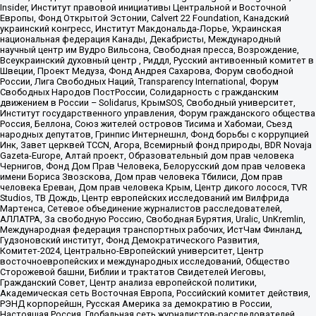
Insider, Институт правовой инициативы Центральной и Восточной
Европы, Фонд Открытой Эстонии, Calvert 22 Foundation, Канадский
украинский конгресс, Институт Макдональда-Лорье, Украинская
национальная федерация Канады, Декабристы, Международный
научный центр им Вудро Вильсона, Свободная пресса, Возрождение,
Всеукраинский духовный центр , Риддл, Русский антивоенный комитет в
Швеции, Проект Медуза, Фонд Андрея Сахарова, Форум свободной
России, Лига Свободных Наций, Transparеncy International, Форум
Свободных Народов ПостРоссии, Солидарность с гражданским
движением в России – Solidarus, КрымSOS, Свободный университет,
Институт государственного управления, Форум гражданского общества
Россия, Беллона, Союз жителей островов Тисима и Хабомаи, Съезд
народных депутатов, Гринпис Интернешнл, Фонд борьбы с коррупцией
Инк, Завет церквей TCCN, Агора, Всемирный фонд природы, BDR Novaja
Gazeta-Europe, Алтай проект, Образовательный дом прав человека
Чернигов, Фонд Дом Прав Человека, Белорусский дом прав человека
имени Бориса Звозскова, Дом прав человека Тбилиси, Дом прав
человека Ереван, Дом прав человека Крым, Центр дикого лосося, TVR
Studios, ТВ Дождь, Центр европейских исследований им Вилфрида
Мартенса, Сетевое объединение журналистов расследователей,
АЛЛАТРА, За свободную Россию, Свободная Бурятия, Uralic, UnKremlin,
Международная федерация транспортных рабочих, ИстЧам Финланд,
Гудзоновский институт, Фонд Демократического Развития,
Комитет-2024, Центрально-Европейский университет, Центр
восточноевропейских и международных исследований, Общество
Сторожевой башни, Библии и трактатов Свидетелей Иеговы,
Гражданский Совет, Центр анализа европейской политики,
Академическая сеть Восточная Европа, Российский комитет действия,
РЭНД корпорейшн, Русская Америка за демократию в России,
Настоящая Россия, Глобальная сеть журналистов-расследователей,