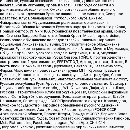
Инглингов, Русский общенациональный союз, Движение против
нелегальной иммиграции, Кровь и Честь, О свободе совести и о
религиозных объединениях, Омская организация общественного
политического движения Русское национальное единство, Северное
Братство, Клуб Болельщиков Футбольного Клуба Динамо,
Файзрахманисты, Мусульманская религиозная организация п.
Боровский, Община Коренного Русского народа Щелковского района,
Правый сектор, УНА - УНСО, Украинская повстанческая армия, Тризуб
им. Степана Бандеры, Братство, Белый Крест, Misanthropic division,
Религиозное объединение последователей инглиизма, Народная
Социальная Инициатива, TulaSkins, Этнополитическое объединение
Русские, Русское национальное объединение Атака, Мечеть Мирмамеда,
Община Коренного Русского народа г. Астрахани, ВОЛЯ, Меджлис
крымскотатарского народа, Рубеж Севера, ТОЙС, О противодействии
экстремистской деятельности, РЕВТАТПОД, Артподготовка, Штольц, В
честь иконы Божией Матери Державная, Сектор 16, Независимость,
Фирма, Молодежная правозащитная группа МПГ, Курсом Правды и
Единения, Каракольская инициативная группа, Автоград Крю, Союз
Славянских Сил Руси, Алля-Аят, Благотворительный пансионат Ак Умут,
Русская республика Русь, Арестантское уголовное единство, Башкорт,
Нация и свобода, Нация и свобода, W.H.С., Фалунь Дафа, Иртыш Ultras,
Русский Патриотический клуб-Новокузнецк/РПК, Сибирский державный
союз, Фонд борьбы с коррупцией, Фонд защиты прав граждан, Штабы
Навального, Совет граждан СССР Прикубанского округа г. Краснодара,
Мужское государство, Народное объединение русского движения,
Народное движение Адат, Народный совет граждан РСФСР СССР
Архангельской области, Проект Штурм, Граждане СССР, Держава Союз
Советских Светлых Родов, Совет Советских Социалистических Районов,
Meta Platforms Inc, Facebook, Instagram, WhatsApp, СИЧ-С14,
Добровольческое Движение Организации украинских националистов,