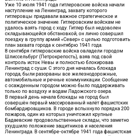
Уже 10 июля 1941 года гитлеровские войска начали
наступление на Ленинград, захвату которого
гитлеровцы придавали важное стратегическое и
политическое значение. Гитлеровским войскам не
удалось взять город с ходу. Гитлер был недоволен
складывающейся обстановкой, он лично совершил
поездку в группу армий «Север» с целью подготовить
план захвата города к сентябрю 1941 года.
8 сентября гитлеровские войска овладели городом
Шлиссельбург (Петрокрепость), взяв под свой
контроль исток Невы и полностью блокировав
Ленинград с суши. С этого дня началась блокада
города, были разорваны все железнодорожные,
автомобильные и речные коммуникации. Сообщение
с осажденным городом можно было поддерживать
только по воздуху и водам Ладожского озера.
В первый день начала блокады на город был
совершён первый массированный налёт фашистских
бомбардировщиков. В городе вспыхнуло порядка 200
пожаров, один из которых уничтожил крупные
Бадаевские продовольственные склады, что заметно
ухудшило положение защитников и населения
Ленинграда. В сентябре-октябре 1941 года фашистская