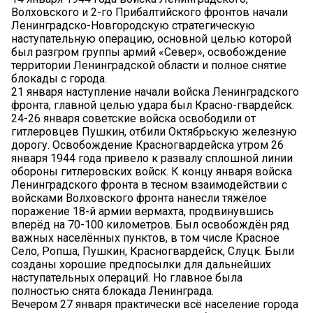
Волховского и 2-го Прибалтийского фронтов начали
Ленинградско-Новгородскую стратегическую
наступательную операцию, основной целью которой
был разгром группы армий «Север», освобождение
территории Ленинградской области и полное снятие
блокады с города.
21 января наступление начали войска Ленинградского
фронта, главной целью удара был Красно-гвардейск.
24-26 января советские войска освободили от
гитлеровцев Пушкин, отбили Октябрьскую железную
дорогу. Освобождение Красногвардейска утром 26
января 1944 года привело к развалу сплошной линии
обороны гитлеровских войск. К концу января войска
Ленинградского фронта в тесном взаимодействии с
войсками Волховского фронта нанесли тяжёлое
поражение 18-й армии вермахта, продвинувшись
вперёд на 70-100 километров. Был освобождён ряд
важных населённых пунктов, в том числе Красное
Село, Ропша, Пушкин, Красногвардейск, Слуцк. Были
созданы хорошие предпосылки для дальнейших
наступательных операций. Но главное была
полностью снята блокада Ленинграда.
Вечером 27 января практически всё население города