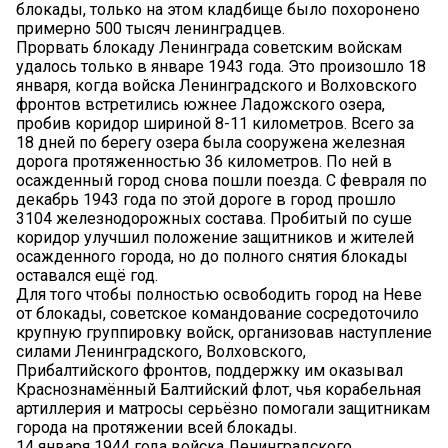
блокады, только на этом кладбище было похоронено
примерно 500 тысяч ленинградцев.
Прорвать блокаду Ленинграда советским войскам
удалось только в январе 1943 года. Это произошло 18
января, когда войска Ленинградского и Волховского
фронтов встретились южнее Ладожского озера,
пробив коридор шириной 8-11 километров. Всего за
18 дней по берегу озера была сооружена железная
дорога протяженностью 36 километров. По ней в
осажденный город снова пошли поезда. С февраля по
декабрь 1943 года по этой дороге в город прошло
3104 железнодорожных состава. Пробитый по суше
коридор улучшил положение защитников и жителей
осажденного города, но до полного снятия блокады
оставался ещё год.
Для того чтобы полностью освободить город на Неве
от блокады, советское командование сосредоточило
крупную группировку войск, организовав наступление
силами Ленинградского, Волховского,
Прибалтийского фронтов, поддержку им оказывал
Краснознамённый Балтийский флот, чья корабельная
артиллерия и матросы серьёзно помогали защитникам
города на протяжении всей блокады.
14 января 1944 года войска Ленинградского,