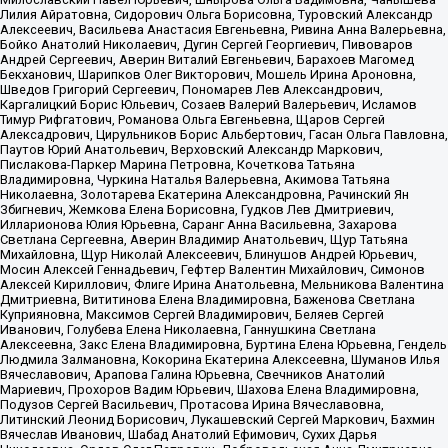
Лилия Айратовна, Сидорович Ольга Борисовна, Туровский Александр
Алексеевич, Васильева Анастасия Евгеньевна, Ривина Анна Валерьевна,
Бойко Анатолий Николаевич, Дугин Сергей Георгиевич, Пивоваров
Андрей Сергеевич, Аверин Виталий Евгеньевич, Барахоев Магомед
Бекханович, Шарипков Олег Викторович, Мошель Ирина Ароновна,
Шведов Григорий Сергеевич, Пономарев Лев Александрович,
Каргалицкий Борис Юльевич, Созаев Валерий Валерьевич, Исламов
Тимур Рифгатович, Романова Ольга Евгеньевна, Щаров Сергей
Алексадрович, Цирульников Борис Альбертович, Гасан Ольга Павловна,
Паутов Юрий Анатольевич, Верховский Александр Маркович,
Пислакова-Паркер Марина Петровна, Кочеткова Татьяна
Владимировна, Чуркина Наталья Валерьевна, Акимова Татьяна
Николаевна, Золотарева Екатерина Александровна, Рачинский Ян
Збигневич, Жемкова Елена Борисовна, Гудков Лев Дмитриевич,
Илларионова Юлия Юрьевна, Саранг Анна Васильевна, Захарова
Светлана Сергеевна, Аверин Владимир Анатольевич, Щур Татьяна
Михайловна, Щур Николай Алексеевич, Блинушов Андрей Юрьевич,
Мосин Алексей Геннадьевич, Гефтер Валентин Михайлович, Симонов
Алексей Кириллович, Флиге Ирина Анатольевна, Мельникова Валентина
Дмитриевна, Вититинова Елена Владимировна, Баженова Светлана
Куприяновна, Максимов Сергей Владимирович, Беляев Сергей
Иванович, Голубева Елена Николаевна, Ганнушкина Светлана
Алексеевна, Закс Елена Владимировна, Буртина Елена Юрьевна, Гендель
Людмила Залмановна, Кокорина Екатерина Алексеевна, Шуманов Илья
Вячеславович, Арапова Галина Юрьевна, Свечников Анатолий
Мариевич, Прохоров Вадим Юрьевич, Шахова Елена Владимировна,
Подузов Сергей Васильевич, Протасова Ирина Вячеславовна,
Литинский Леонид Борисович, Лукашевский Сергей Маркович, Бахмин
Вячеслав Иванович, Шабад Анатолий Ефимович, Сухих Дарья