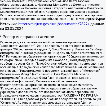
Черный Комитет, Татарстанское Региональное Всетатарское
общественное движение, Невоград, Молодежное Демократическое
Движение Весна, Верховный Совет Татарской Автономной Советской
Социалистической Республики, Конгресс ойрат-калмыцкого народа,
Исполнительный комитет совета народных депутатов Красноярского
края, Этническое национальное объединение, ЛГБТ, Я.МЫ Сергей Фургал
Источник:
https://minjust.gov.ru/ru/documents/7822/
данные
на
03.05.2024
* Реестр иностранных агентов:
Калининградская региональная общественная организация "Экозащита!-Женсовет", Фонд содействия защите прав и свобод граждан "Общественный вердикт", Фонд "Институт Развития Свободы Информации", Частное учреждение "Информационное агентство МЕМО. РУ", Региональная общественная организация "Общественная комиссия по сохранению наследия академика Сахарова", Фонд поддержки свободы прессы, Санкт-Петербургская общественная правозащитная организация "Гражданский контроль", Межрегиональная общественная организация "Информационно-просветительский центр "Мемориал", Региональный Фонд "Центр Защиты Прав Средств Массовой Информации", с 05.12.2023 Фонд "Центр Защиты Прав Средств массовой информации", Региональная общественная благотворительная организация помощи беженцам и мигрантам "Гражданское содействие", Негосударственное образовательное учреждение дополнительного профессионального образования (повышение квалификации) специалистов "АКАДЕМИЯ ПО ПРАВАМ ЧЕЛОВЕКА", Свердловская региональная общественная организация "Сутяжник", Автономная некоммерческая организация "Центр независимых социологических исследований", Союз общественных объединений "Российский исследовательский центр по правам человека", Региональное общественное учреждение научно-информационный центр "МЕМОРИАЛ", Некоммерческая организация "Фонд защиты гласности", Автономная некоммерческая организация "Институт прав человека", Городская общественная организация "Екатеринбургское общество "МЕМОРИАЛ", Городская общественная организация "Рязанское историко-просветительское и правозащитное общество "Мемориал" (Рязанский Мемориал), Челябинский региональный орган общественной самодеятельности – женское общественное объединение "Женщины Евразии", Челябинский региональный орган общественной самодеятельности "Уральская правозащитная группа", Фонд содействия защите здоровья и социальной справедливости имени Андрея Рылькова, Автономная Некоммерческая Организация "Аналитический Центр Юрия Левады", Автономная некоммерческая организация социальной поддержки населения "Проект Апрель", Региональная общественная организация помощи женщинам и детям, находящимся в кризисной ситуации "Информационно-методический центр "Анна", Фонд содействия развитию массовых коммуникаций и правовому просвещению "Так-так-Так", Фонд содействия устойчивому развитию "Серебряная тайга", Свердловский региональный общественный фонд социальных проектов "Новое время", "Idel.Реалии", Кавказ.Реалии, Крым.Реалии, Телеканал Настоящее Время, Татаро-башкирская служба Радио Свобода (Azatliq Radiosi), Радио Свободная Европа/Радио Свобода (PCE/PC), "Сибирь.Реалии", "Фактограф", Благотворительный фонд помощи осужденным и их семьям, Автономная некоммерческая организация "Институт глобализации и социальных движений", Фонд "В защиту прав заключенных", Частное учреждение "Центр поддержки и содействия развитию средств массовой информации", Пензенский региональный общественный благотворительный фонд "Гражданский союз", "Север.Реалии", Некоммерческая организация Фонд "Правовая инициатива", Общество с ограниченной ответственностью "Радио Свободная Европа/Радио Свобода", Чешское информационное агентство "MEDIUM-ORIENT", Красноярская региональная общественная организация "Мы против СПИДа", Камалягин Денис Николаевич, Маркелов Сергей Евгеньевич, Пономарев Лев Александрович, Савицкая Людмила Алексеевна, Автономная некоммерческая организация "Центр по работе с проблемой насилия "НАСИЛИЮ.НЕТ", Межрегиональный профессиональный союз работников здравоохранения "Альянс врачей", Юридическое лицо, зарегистрированное в Латвийской Республике, SIA "Medusa Project" (регистрационный номер 40103797863, дата регистрации 10.06.2014), Некоммерческая организация "Фонд по борьбе с коррупцией", Автономная некоммерческая организация "Институт права и публичной политики", Баданин Роман Сергеевич, Гликин Максим Александрович, Железнова Мария Михайловна, Лукьянова Юлия Сергеевна, Маетная Елизавета Витальевна, Маняхин Петр Борисович, Чуракова Ольга Владимировна, Ярош Юлия Петровна, Юридическое лицо "The Insider SIA", зарегистрированное в Риге, Латвийская Республика (дата регистрации 26.06.2015), являющееся администратором доменного имени интернет-издания "The Insider SIA", https://theins.ru, Постернак Алексей Евгеньевич, Рубин Михаил Аркадьевич, Анин Роман Александрович, Юридическое лицо Istories fonds, зарегистрированное в Латвийской Республике (регистрационный номер 50008295751, дата регистрации 24.02.2020), Великовский Дмитрий Александрович, Долинина Ирина Николаевна, Мароховская Алеся Алексеевна, Шлейнов Роман Юрьевич, Шмагун Олеся Валентиновна, Общество с ограниченной ответственностью "Альтаир 2021", Общество с ограниченной ответственностью "Вега 2021", Общество с ограниченной ответственностью "Главный редактор 2021", Общество с ограниченной ответственностью "Ромашки монолит", Важенков Артем Валерьевич, Ивановская областная общественная организация "Центр гендерных исследований", Гурман Юрий Альбертович, Медиапроект "ОВД-Инфо", Егоров Владимир Владимирович, Жилинский Владимир Александрович, Общество с ограниченной ответственностью "ЗП", Иванова София Юрьевна, Карезина Инна Павловна, Кильтау Екатерина Викторовна, Петров Алексей Викторович, Пискунов Сергей Евгеньевич, Смирнов Сергей Сергеевич, Тихонов Михаил Сергеевич, Общество с ограниченной ответственностью "ЖУРНАЛИСТ-ИНОСТРАННЫЙ АГЕНТ", Арапова Галина Юрьевна, Вольтская Татьяна Анатольевна, Американская компания "Mason G.E.S. Anonymous Foundation" (США), являющаяся владельцем интернет-издания https://mnews.world/, Компания "Stichting Bellingcat", зарегистрированная в Нидерландах (дата регистрации 11.07.2018), Захаров Андрей Вячеславович, Клепиковская Екатерина Дмитриевна, Общество с ограниченной ответственностью "МЕМО", Перл Роман Александрович, Симонов Евгений Алексеевич, Соловьева Елена Анатольевна, Сотников Даниил Владимирович, Сурначева Елизавета Дмитриевна, Автономная некоммерческая организация по защите прав человека и информированию населения "Якутия – Наше Мнение", Общество с ограниченной ответственностью "Москоу диджитал медиа", с 26.01.2023 Общество с ограниченной ответственностью "Чайка Белые сады", Ветошкина Валерия Валерьевна, Заговора Максим Александрович, Межрегиональное общественное движение "Российская ЛГБТ - сеть", Оленичев Максим Владимирович, Павлов Иван Юрьевич, Скворцова Елена Сергеевна, Общество с ограниченной ответственностью "Как бы инагент", Кочетков Игорь Викторович, Общество с ограниченной ответственностью "Честные выборы", Еланчик Олег Александрович, Общество с ограниченной ответственностью "Нобелевский призыв", Гималова Регина Эмилевна, Григорьев Андрей Валерьевич, Григорьева Алина Александровна, Ассоциация по содействию защите прав призывников, альтернативнослужащих и военнослужащих "Правозащитная группа "Гражданин.Армия.Право", Хисамова Регина Фаритовна, Автономная некоммерческая организация по реализации социально-правовых программ "Лилит", Дальневосточное общественное движение "Маяк", Санкт-Петербургская ЛГБТ-инициативная группа "Выход", Инициативная группа ЛГБТ+ "Реверс", Алексеев Андрей Викторович, Бекбулатова Таисия Львовна, Беляев Иван Михайлович, Владыкина Елена Сергеевна, Гельман Марат Александрович, Никульшина Вероника Юрьевна, Толоконникова Надежда Андреевна, Шендерович Виктор Анатольевич, Общество с ограниченной ответственностью "Данное сообщение", Общество с ограниченной ответственностью Издательский дом "Новая глава", Айнбиндер Александра Александровна, Московский комьюнити-центр для ЛГБТ+инициатив, Благотворительный фонд развития филантропии, Deutsche Welle (Германия, Kurt-Schumacher-Strasse 3, 53113 Bonn), Борзунова Мария Михайловна, Воробьев Виктор Викторович, Голубева Анна Львовна, Константинова Алла Михайловна, Малкова Ирина Владимировна, Мурадов Мурад Абдулгалимович, Осетинская Елизавета Николаевна, Понасенков Евгений Николаевич, Ганапольский Матвей Юрьевич, Киселев Евгений Алексеевич, Борухович Ирина Григорьевна, Дремин Иван Тимофеевич, Дубровский Дмитрий Викторович, Красноярская региональная общественная организация поддержки и развития альтернативных образовательных технологий и межкультурных коммуникаций "ИНТЕРРА", Маяковская Екатерина Алексеевна, Фейгин Марк Захарович, Филимонов Андрей Викторович, Дзугкоева Регина Николаевна, Доброхотов Роман Александрович, Дудь Юрий Александрович, Елкин Сергей Владимирович, Кругликов Кирилл Игоревич, Сабунаева Мария Леонидовна, Семенов Алексей Владимирович, Шаинян Карен Багратович, Шульман Екатерина Михайловна, Асафьев Артур Валерьевич, Вахштайн Виктор Семенович, Венедиктов Алексей Алексеевич, Лушникова Екатерина Евгеньевна, Волков Леонид Михайлович, Невзоров Александр Глебович, Пархоменко Сергей Борисович, Сироткин Ярослав Николаевич, Кара-Мурза Владимир Владимирович, Баранова Наталья Владимировна, Гозман Леонид Яковлевич, Кагарлицкий Борис Юльевич, Климарев Михаил Валерьевич, Милов Владимир Станиславович, Автономная некоммерческая организация Краснодарский центр современного искусства "Типография", Моргенштерн Алишер Тагирович, Соболь Любовь Эдуардовна, Общество с ограниченной ответственностью "ЛИЗА НОРМ", Каспаров Гарри Кимович, Ходорковский Михаил Борисович, Общество с ограниченной ответственностью "Апрельские тезисы", Данилович Ирина Брониславовна, Кашин Олег Владимирович, Петров Николай Владимирович, Пивоваров Алексей Владимирович, Соколов Михаил Владимирович, Цветкова Юлия Владимировна, Чичваркин Евгений Александрович, Комитет против пыток/Команда против пыток, Общество с ограниченной ответственностью "Первый научный", Общество с ограниченной ответственностью "Вертолет и ко", Белоцерковская Вероника Борисовна, Кац Максим Евгеньевич, Лазарева Татьяна Юрьевна, Шаведдинов Руслан Табризович, Яшин Илья Валерьевич, Общество с ограниченной ответственностью "Иноагент ААВ", Алешковский Дмитрий Петрович, Альбац Евгения Марковна, Быков Дмитрий Львович, Галямина Юлия Евгеньевна, Лойко Сергей Леонидович, Мартынов Кирилл Константинович, Медведев Сергей Александрович, Крашенинников Федор Геннадиевич, Гордеева Катерина Вл