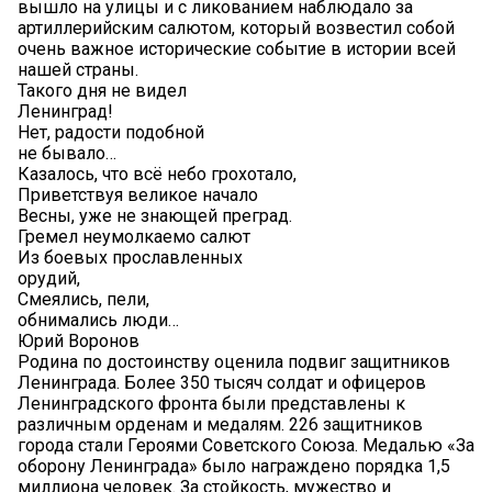
вышло на улицы и с ликованием наблюдало за
артиллерийским салютом, который возвестил собой
очень важное исторические событие в истории всей
нашей страны.
Такого дня не видел
Ленинград!
Нет, радости подобной
не бывало…
Казалось, что всё небо грохотало,
Приветствуя великое начало
Весны, уже не знающей преград.
Гремел неумолкаемо салют
Из боевых прославленных
орудий,
Смеялись, пели,
обнимались люди…
Юрий Воронов
Родина по достоинству оценила подвиг защитников
Ленинграда. Более 350 тысяч солдат и офицеров
Ленинградского фронта были представлены к
различным орденам и медалям. 226 защитников
города стали Героями Советского Союза. Медалью «За
оборону Ленинграда» было награждено порядка 1,5
миллиона человек. За стойкость, мужество и