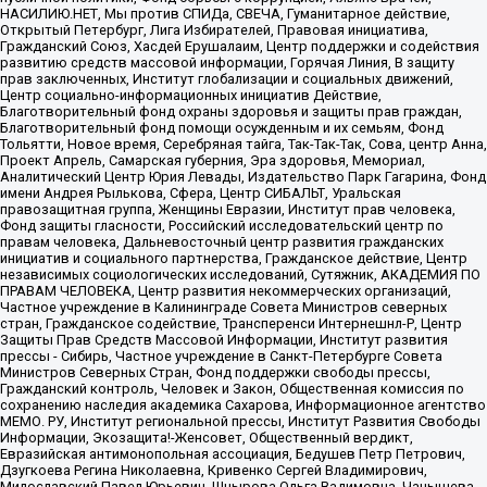
НАСИЛИЮ.НЕТ, Мы против СПИДа, СВЕЧА, Гуманитарное действие,
Открытый Петербург, Лига Избирателей, Правовая инициатива,
Гражданский Союз, Хасдей Ерушалаим, Центр поддержки и содействия
развитию средств массовой информации, Горячая Линия, В защиту
прав заключенных, Институт глобализации и социальных движений,
Центр социально-информационных инициатив Действие,
Благотворительный фонд охраны здоровья и защиты прав граждан,
Благотворительный фонд помощи осужденным и их семьям, Фонд
Тольятти, Новое время, Серебряная тайга, Так-Так-Так, Сова, центр Анна,
Проект Апрель, Самарская губерния, Эра здоровья, Мемориал,
Аналитический Центр Юрия Левады, Издательство Парк Гагарина, Фонд
имени Андрея Рылькова, Сфера, Центр СИБАЛЬТ, Уральская
правозащитная группа, Женщины Евразии, Институт прав человека,
Фонд защиты гласности, Российский исследовательский центр по
правам человека, Дальневосточный центр развития гражданских
инициатив и социального партнерства, Гражданское действие, Центр
независимых социологических исследований, Сутяжник, АКАДЕМИЯ ПО
ПРАВАМ ЧЕЛОВЕКА, Центр развития некоммерческих организаций,
Частное учреждение в Калининграде Совета Министров северных
стран, Гражданское содействие, Трансперенси Интернешнл-Р, Центр
Защиты Прав Средств Массовой Информации, Институт развития
прессы - Сибирь, Частное учреждение в Санкт-Петербурге Совета
Министров Северных Стран, Фонд поддержки свободы прессы,
Гражданский контроль, Человек и Закон, Общественная комиссия по
сохранению наследия академика Сахарова, Информационное агентство
МЕМО. РУ, Институт региональной прессы, Институт Развития Свободы
Информации, Экозащита!-Женсовет, Общественный вердикт,
Евразийская антимонопольная ассоциация, Бедушев Петр Петрович,
Дзугкоева Регина Николаевна, Кривенко Сергей Владимирович,
Милославский Павел Юрьевич, Шнырова Ольга Вадимовна, Чанышева