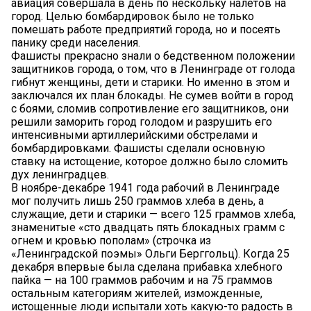
авиация совершала в день по нескольку налётов на
город. Целью бомбардировок было не только
помешать работе предприятий города, но и посеять
панику среди населения.
Фашисты прекрасно знали о бедственном положении
защитников города, о том, что в Ленинграде от голода
гибнут женщины, дети и старики. Но именно в этом и
заключался их план блокады. Не сумев войти в город
с боями, сломив сопротивление его защитников, они
решили заморить город голодом и разрушить его
интенсивными артиллерийскими обстрелами и
бомбардировками. Фашисты сделали основную
ставку на истощение, которое должно было сломить
дух ленинградцев.
В ноябре-декабре 1941 года рабочий в Ленинграде
мог получить лишь 250 граммов хлеба в день, а
служащие, дети и старики — всего 125 граммов хлеба,
знаменитые «сто двадцать пять блокадных грамм с
огнем и кровью пополам» (строчка из
«Ленинградской поэмы» Ольги Берггольц). Когда 25
декабря впервые была сделана прибавка хлебного
пайка — на 100 граммов рабочим и на 75 граммов
остальным категориям жителей, изможденные,
истощенные люди испытали хоть какую-то радость в