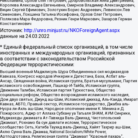
Николаевна, Орлов Олег Петрович, Добровольская Анна Дмитриевна,
Королева Александра Евгеньевна, Смирнов Владимир Александрович,
Вицин Сергей Ефимович, Золотухин Борис Андреевич, Левинсон Лев
Семенович, Локшина Татьяна Иосифовна, Орлов Олег Петрович,
Полякова Мара Федоровна, Резник Генри Маркович, Захаров Герман
Константинович
Источник:
http://unro.minjust.ru/NKOForeignAgent.aspx
данные на
24.03.2022
* Единый федеральный список организаций, в том числе
иностранных и международных организаций, признанных
в соответствии с законодательством Российской
Федерации террористическими:
Высший военный Маджлисуль Шура Объединенных сил моджахедов
Кавказа, Конгресс народов Ичкерии и Дагестана, База, Асбат аль-
Ансар, Священная война, Исламская группа, Братья-мусульмане, Партия
исламского освобождения, Лашкар-И-Тайба, Исламская группа,
Движение Талибан, Исламская партия Туркестана, Общество
социальных реформ, Общество возрождения исламского наследия,
Дом двух святых, Джунд аш-Шам, Исламский джихад, Аль-Каида, Имарат
Кавказ, АБТО, Правый сектор, Исламское государство, Джабха аль-
Нусра ли-Ахль аш-Шам, Народное ополчение имени К. Минина и Д.
Пожарского, Аджр от Аллаха Субхану уа Тагьаля SHAM, АУМ Синрике,
Муджахеды джамаата Ат-Тавхида Валь-Джихад, Чистопольский
Джамаат, Рохнамо ба суи давлати исломи, Террористическое
сообщество Сеть, Катиба Таухид валь-Джихад, Хайят Тахрир аш-Шам,
Ахлю Сунна Валь Джамаа, National Socialism/White Power,
Артподготовка, Религиозная группа “Джамаат “Красный пахарь”,