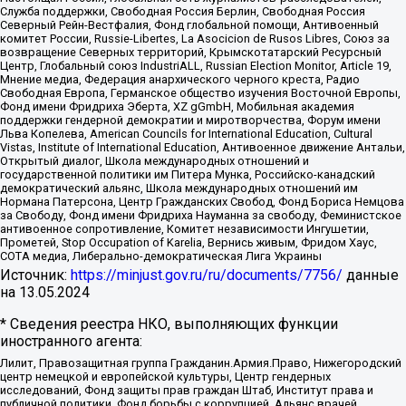
Служба поддержки, Свободная Россия Берлин, Свободная Россия
Северный Рейн-Вестфалия, Фонд глобальной помощи, Антивоенный
комитет России, Russie-Libertes, La Asocicion de Rusos Libres, Союз за
возвращение Северных территорий, Крымскотатарский Ресурсный
Центр, Глобальный союз IndustriALL, Russian Election Monitor, Article 19,
Мнение медиа, Федерация анархического черного креста, Радио
Свободная Европа, Германское общество изучения Восточной Европы,
Фонд имени Фридриха Эберта, XZ gGmbH, Мобильная академия
поддержки гендерной демократии и миротворчества, Форум имени
Льва Копелева, American Councils for International Education, Cultural
Vistas, Institute of International Education, Антивоенное движение Антальи,
Открытый диалог, Школа международных отношений и
государственной политики им Питера Мунка, Российско-канадский
демократический альянс, Школа международных отношений им
Нормана Патерсона, Центр Гражданских Свобод, Фонд Бориса Немцова
за Свободу, Фонд имени Фридриха Науманна за свободу, Феминистское
антивоенное сопротивление, Комитет независимости Ингушетии,
Прометей, Stop Occupation of Karelia, Вернись живым, Фридом Хаус,
СОТА медиа, Либерально-демократическая Лига Украины
Источник:
https://minjust.gov.ru/ru/documents/7756/
данные
на
13.05.2024
* Сведения реестра НКО, выполняющих функции
иностранного агента:
Лилит, Правозащитная группа Гражданин.Армия.Право, Нижегородский
центр немецкой и европейской культуры, Центр гендерных
исследований, Фонд защиты прав граждан Штаб, Институт права и
публичной политики, Фонд борьбы с коррупцией, Альянс врачей,