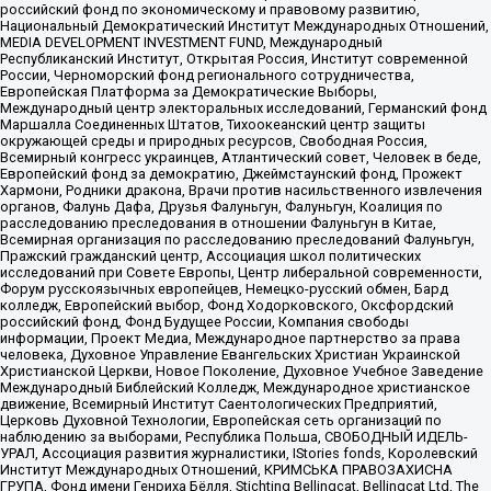
российский фонд по экономическому и правовому развитию,
Национальный Демократический Институт Международных Отношений,
MEDIA DEVELOPMENT INVESTMENT FUND, Международный
Республиканский Институт, Открытая Россия, Институт современной
России, Черноморский фонд регионального сотрудничества,
Европейская Платформа за Демократические Выборы,
Международный центр электоральных исследований, Германский фонд
Маршалла Соединенных Штатов, Тихоокеанский центр защиты
окружающей среды и природных ресурсов, Свободная Россия,
Всемирный конгресс украинцев, Атлантический совет, Человек в беде,
Европейский фонд за демократию, Джеймстаунский фонд, Прожект
Хармони, Родники дракона, Врачи против насильственного извлечения
органов, Фалунь Дафа, Друзья Фалуньгун, Фалуньгун, Коалиция по
расследованию преследования в отношении Фалуньгун в Китае,
Всемирная организация по расследованию преследований Фалуньгун,
Пражский гражданский центр, Ассоциация школ политических
исследований при Совете Европы, Центр либеральной современности,
Форум русскоязычных европейцев, Немецко-русский обмен, Бард
колледж, Европейский выбор, Фонд Ходорковского, Оксфордский
российский фонд, Фонд Будущее России, Компания свободы
информации, Проект Медиа, Международное партнерство за права
человека, Духовное Управление Евангельских Христиан Украинской
Христианской Церкви, Новое Поколение, Духовное Учебное Заведение
Международный Библейский Колледж, Международное христианское
движение, Всемирный Институт Саентологических Предприятий,
Церковь Духовной Технологии, Европейская сеть организаций по
наблюдению за выборами, Республика Польша, СВОБОДНЫЙ ИДЕЛЬ-
УРАЛ, Ассоциация развития журналистики, IStories fonds, Королевский
Институт Международных Отношений, КРИМСЬКА ПРАВОЗАХИСНА
ГРУПА, Фонд имени Генриха Бёлля, Stichting Bellingcat, Bellingcat Ltd, The