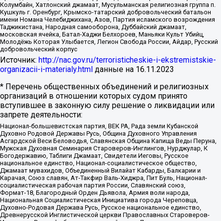
Колумбайн, Хатлонский джамаат, Мусульманская религиозная группа п.
Кушкуль г. Оренбург, Крымско-татарский добровольческий батальон
имени Номана Челебиджихана, Азов, Партия исламского возрождения
Таджикистана, Народная самооборона, Дуббайский джамаат,
московская ячейка, Батал-Хаджи Белхороев, Маньяки Культ Убийц,
Молодёжь Которая Улыбается, Легион Свобода России, Айдар, Русский
добровольческий корпус
Источник:
http://nac.gov.ru/terroristicheskie-i-ekstremistskie-
organizacii-i-materialy.html
данные на
16.11.2023
* Перечень общественных объединений и религиозных
организаций в отношении которых судом принято
вступившее в законную силу решение о ликвидации или
запрете деятельности:
Национал-большевистская партия, ВЕК РА, Рада земли Кубанской
Духовно Родовой Державы Русь, Община Духовного Управления
Асгардской Веси Беловодья, Славянская Община Капища Веды Перуна,
Мужская Духовная Семинария Староверов-Инглингов, Нурджулар, К
Богодержавию, Таблиги Джамаат, Свидетели Иеговы, Русское
национальное единство, Национал-социалистическое общество,
Джамаат мувахидов, Объединенный Вилайат Кабарды, Балкарии и
Карачая, Союз славян, Ат-Такфир Валь-Хиджра, Пит Буль, Национал-
социалистическая рабочая партия России, Славянский союз,
Формат-18, Благородный Орден Дьявола, Армия воли народа,
Национальная Социалистическая Инициатива города Череповца,
Духовно-Родовая Держава Русь, Русское национальное единство,
Древнерусской Инглистической церкви Православных Староверов-