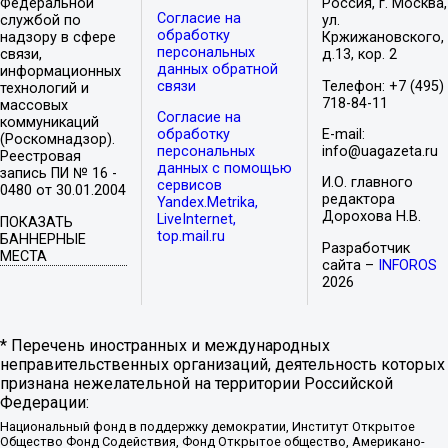
Федеральной
Россия, г. Москва,
Согласие на
службой по
ул.
обработку
надзору в сфере
Кржижановского,
персональных
связи,
д.13, кор. 2
данных обратной
информационных
связи
Телефон: +7 (495)
технологий и
718-84-11
массовых
Согласие на
коммуникаций
обработку
E-mail:
(Роскомнадзор).
персональных
info@uagazeta.ru
Реестровая
данных с помощью
запись ПИ № 16 -
И.О. главного
сервисов
0480 от 30.01.2004
редактора
Yandex.Metrika,
Дорохова Н.В.
LiveInternet,
ПОКАЗАТЬ
top.mail.ru
БАННЕРНЫЕ
Разработчик
МЕСТА
сайта –
INFOROS
2026
* Перечень иностранных и международных
неправительственных организаций, деятельность которых
признана нежелательной на территории Российской
Федерации:
Национальный фонд в поддержку демократии, Институт Открытое
Общество Фонд Содействия, Фонд Открытое общество, Американо-