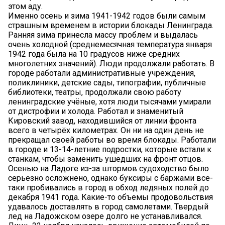
этом аду.
Именно осень и зима 1941-1942 годов были самым
страшным временем в истории блокады Ленинграда.
Ранняя зима принесла массу проблем и выдалась
очень холодной (среднемесячная температура января
1942 года была на 10 градусов ниже средних
многолетних значений). Люди продолжали работать. В
городе работали административные учреждения,
поликлиники, детские сады, типографии, публичные
библиотеки, театры, продолжали свою работу
ленинградские учёные, хотя люди тысячами умирали
от дистрофии и холода. Работал и знаменитый
Кировский завод, находившийся от линии фронта
всего в четырёх километрах. Он ни на один день не
прекращал своей работы во время блокады. Работали
в городе и 13-14-летние подростки, которые встали к
станкам, чтобы заменить ушедших на фронт отцов.
Осенью на Ладоге из-за штормов судоходство было
серьезно осложнено, однако буксиры с баржами все-
таки пробивались в город в обход ледяных полей до
декабря 1941 года. Какие-то объемы продовольствия
удавалось доставлять в город самолетами. Твердый
лед на Ладожском озере долго не устанавливался.