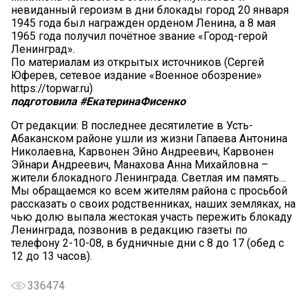
невиданный героизм в дни блокады город 20 января
1945 года был награжден орденом Ленина, а 8 мая
1965 года получил почётное звание «Город-герой
Ленинград».
По материалам из открытых источников (Сергей
Юферев, сетевое издание «Военное обозрение»
https://topwar.ru)
подготовила #ЕкатеринаФисенко
От редакции: В последнее десятилетие в Усть-
Абаканском районе ушли из жизни Гапаева Антонина
Николаевна, Карвонен Эйно Андреевич, Карвонен
Эйнари Андреевич, Манахова Анна Михайловна –
жители блокадного Ленинграда. Светлая им память…
Мы обращаемся ко всем жителям района с просьбой
рассказать о своих родственниках, наших земляках, на
чью долю выпала жестокая участь пережить блокаду
Ленинграда, позвонив в редакцию газеты по
телефону 2-10-08, в будничные дни с 8 до 17 (обед с
12 до 13 часов).
336474