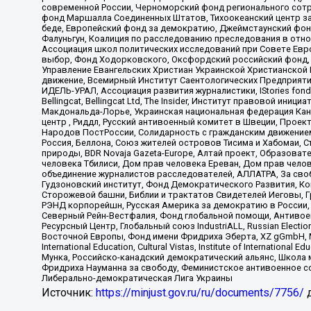
современной России, Черноморский фонд регионального сот
фонд Маршалла Соединенных Штатов, Тихоокеанский центр за
беде, Европейский фонд за демократию, Джеймстаунский фонд
Фалуньгун, Коалиция по расследованию преследования в отно
Ассоциация школ политических исследований при Совете Евр
выбор, Фонд Ходорковского, Оксфордский российский фонд, 
Управление Евангельских Христиан Украинской Христианской
движение, Всемирный Институт Саентологических Предприяти
ИДЕЛЬ-УРАЛ, Ассоциация развития журналистики, IStories fo
Bellingcat, Bellingcat Ltd, The Insider, Институт правовой ин
Макдональда-Лорье, Украинская национальная федерация Кан
центр , Риддл, Русский антивоенный комитет в Швеции, Проект
Народов ПостРоссии, Солидарность с гражданским движением 
Россия, Беллона, Союз жителей островов Тисима и Хабомаи, 
природы, BDR Novaja Gazeta-Europe, Алтай проект, Образова
человека Тбилиси, Дом прав человека Ереван, Дом прав челов
объединение журналистов расследователей, АЛЛАТРА, За своб
Гудзоновский институт, Фонд Демократического Развития, К
Сторожевой башни, Библии и трактатов Свидетелей Иеговы, Г
РЭНД корпорейшн, Русская Америка за демократию в России, 
Северный Рейн-Вестфалия, Фонд глобальной помощи, Антивоенн
Ресурсный Центр, Глобальный союз IndustriALL, Russian Electi
Восточной Европы, Фонд имени Фридриха Эберта, XZ gGmbH, М
International Education, Cultural Vistas, Institute of Intern
Мунка, Российско-канадский демократический альянс, Школа
Фридриха Науманна за свободу, Феминистское антивоенное соп
Либерально-демократическая Лига Украины
Источник:
https://minjust.gov.ru/ru/documents/7756/
д