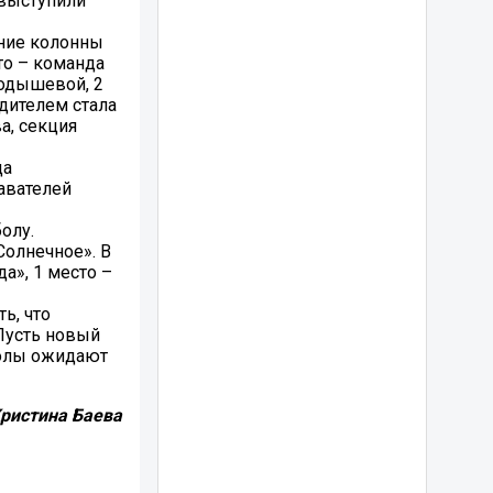
 выступили
ение колонны
то – команда
Тодышевой, 2
дителем стала
а, секция
да
авателей
олу.
Солнечное». В
а», 1 место –
ь, что
Пусть новый
колы ожидают
ристина Баева