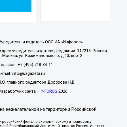
Учредитель и издатель ООО ИА «Инфорос».
Адрес учредителя, издателя, редакции: 117218, Россия,
г. Москва, ул. Кржижановского, д.13, кор. 2
Телефон: +7 (495) 718-84-11
E-mail: info@uagazeta.ru
И.О. главного редактора Дорохова Н.В.
Разработчик сайта –
INFOROS
2026
на нежелательной на территории Российской
-российский фонд по экономическому и правовому
ый Республиканский Институт, Открытая Россия, Институт