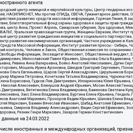
остранного агента:
родский центр немецкой и европейской культуры, Центр гендерных исс
ачей, НАСИЛИЮ.НЕТ, Мы против СПИДа, СВЕЧА, Гуманитарное действие, 
ействия развитию средств массовой информации, Горячая Линия, В защ
твие, Благотворительный фонд охраны здоровья и защиты прав гражда
 Сова, центр Анна, Проект Апрель, Самарская губерния, Эра здоровья, 
ИБАЛЬТ, Уральская правозащитная группа, Женщины Евразии, Институт п
ый центр развития гражданских инициатив и социального партнерства,
нтр развития некоммерческих организаций, Частное учреждение в Кал
 Средств Массовой Информации, Институт развития прессы - Сибирь, Ч
ий контроль, Человек и Закон, Общественная комиссия по сохранению
я Свободы Информации, Экозащита!-Женсовет, Общественный вердикт, 
ладимирович, Милославский Павел Юрьевич, Шнырова Ольга Вадимовна,
ьевна, Ривина Анна Валерьевна, Бойко Анатолий Николаевич, Дугин Сер
икторович, Мошель Ирина Ароновна, Шведов Григорий Сергеевич, Поно
нова Ольга Евгеньевна, Щаров Сергей Алексадрович, Цирульников Бори
ркер Марина Петровна, Кочеткова Татьяна Владимировна, Чуркина Нат
Елена Борисовна, Гудков Лев Дмитриевич, Илларионова Юлия Юрьевна, С
 Николай Алексеевич, Блинушов Андрей Юрьевич, Мосин Алексей Генна
а Дмитриевна, Вититинова Елена Владимировна, Баженова Светлана Куп
Алексеевна, Закс Елена Владимировна, Буртина Елена Юрьевна, Гендель
иков Анатолий Мариевич, Прохоров Вадим Юрьевич, Шахова Елена Влад
ргей Маркович, Бахмин Вячеслав Иванович, Шабад Анатолий Ефимович, 
ьевна, Смирнов Владимир Александрович, Вицин Сергей Ефимович, Зол
доровна, Резник Генри Маркович, Захаров Герман Константинович
x
данные на
24.03.2022
 числе иностранных и международных организаций, призна