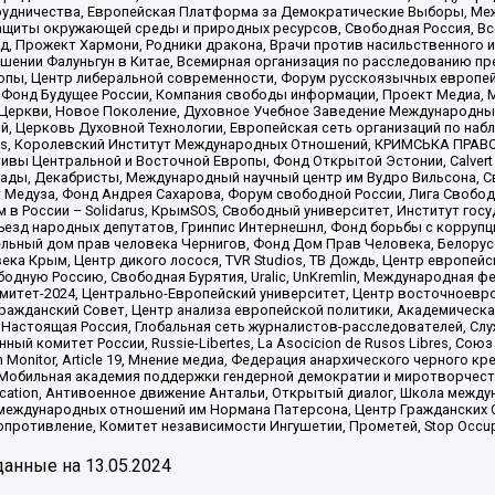
рудничества, Европейская Платформа за Демократические Выборы, Ме
щиты окружающей среды и природных ресурсов, Свободная Россия, Все
, Прожект Хармони, Родники дракона, Врачи против насильственного и
шении Фалуньгун в Китае, Всемирная организация по расследованию пр
опы, Центр либеральной современности, Форум русскоязычных европей
Фонд Будущее России, Компания свободы информации, Проект Медиа, 
 Церкви, Новое Поколение, Духовное Учебное Заведение Международн
й, Церковь Духовной Технологии, Европейская сеть организаций по н
nds, Королевский Институт Международных Отношений, КРИМСЬКА ПРАВОЗ
ициативы Центральной и Восточной Европы, Фонд Открытой Эстонии, Calver
ады, Декабристы, Международный научный центр им Вудро Вильсона, С
 Медуза, Фонд Андрея Сахарова, Форум свободной России, Лига Свободны
в России – Solidarus, КрымSOS, Свободный университет, Институт гос
Съезд народных депутатов, Гринпис Интернешнл, Фонд борьбы с коррупц
тельный дом прав человека Чернигов, Фонд Дом Прав Человека, Белору
ека Крым, Центр дикого лосося, TVR Studios, ТВ Дождь, Центр европей
одную Россию, Свободная Бурятия, Uralic, UnKremlin, Международная ф
омитет-2024, Центрально-Европейский университет, Центр восточноев
ражданский Совет, Центр анализа европейской политики, Академическа
Настоящая Россия, Глобальная сеть журналистов-расследователей, Слу
ый комитет России, Russie-Libertes, La Asocicion de Rusos Libres, С
on Monitor, Article 19, Мнение медиа, Федерация анархического черного
обильная академия поддержки гендерной демократии и миротворчества,
ational Education, Антивоенное движение Антальи, Открытый диалог, Школа 
 международных отношений им Нормана Патерсона, Центр Гражданских 
ротивление, Комитет независимости Ингушетии, Прометей, Stop Occupat
анные на
13.05.2024