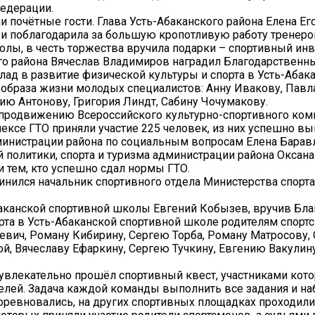
едерации.
почётные гости. Глава Усть-Абаканского района Елена Ег
 и поблагодарила за большую кропотливую работу тренеро
лы, в честь торжества вручила подарки – спортивный инв
ого района Вячеслав Владимиров наградил Благодарствен
лад в развитие физической культуры и спорта в Усть-Абак
 образа жизни молодых специалистов: Анну Ивакову, Павл
ю Антонову, Григория Линдт, Сабину Чочумакову.
о продвижению Всероссийского культурно-спортивного ком
лексе ГТО приняли участие 225 человек, из них успешно в
дминистрации района по социальным вопросам Елена Барав
 политики, спорта и туризма администрации района Оксан
 тем, кто успешно сдал нормы ГТО.
нился начальник спортивного отдела Министерства спорта
аканской спортивной школы Евгений Кобызев, вручив Бла
рта в Усть-Абаканской спортивной школе родителям спорт
вич, Роману Кибирину, Сергею Торба, Роману Матросову,
й, Вячеславу Ефаркину, Сергею Тучкину, Евгению Вакулину
 увлекательно прошёл спортивный квест, участниками кото
лей. Задача каждой команды выполнить все задания и на
оревновались, на других спортивных площадках проходили