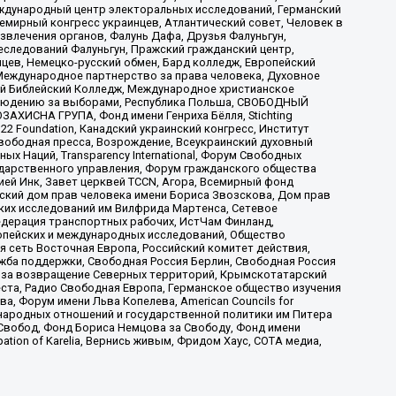
ждународный центр электоральных исследований, Германский
мирный конгресс украинцев, Атлантический совет, Человек в
звлечения органов, Фалунь Дафа, Друзья Фалуньгун,
еследований Фалуньгун, Пражский гражданский центр,
цев, Немецко-русский обмен, Бард колледж, Европейский
Международное партнерство за права человека, Духовное
ый Библейский Колледж, Международное христианское
аблюдению за выборами, Республика Польша, СВОБОДНЫЙ
АХИСНА ГРУПА, Фонд имени Генриха Бёлля, Stichting
t 22 Foundation, Канадский украинский конгресс, Институт
вободная пресса, Возрождение, Всеукраинский духовный
х Наций, Transparеncy International, Форум Свободных
ударственного управления, Форум гражданского общества
ией Инк, Завет церквей TCCN, Агора, Всемирный фонд
сский дом прав человека имени Бориса Звозскова, Дом прав
ских исследований им Вилфрида Мартенса, Сетевое
едерация транспортных рабочих, ИстЧам Финланд,
ропейских и международных исследований, Общество
я сеть Восточная Европа, Российский комитет действия,
жба поддержки, Свободная Россия Берлин, Свободная Россия
оюз за возвращение Северных территорий, Крымскотатарский
 креста, Радио Свободная Европа, Германское общество изучения
 Форум имени Льва Копелева, American Councils for
международных отношений и государственной политики им Питера
Свобод, Фонд Бориса Немцова за Свободу, Фонд имени
ion of Karelia, Вернись живым, Фридом Хаус, СОТА медиа,