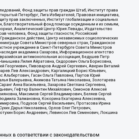
ледований, Фонд защиты прав граждан Штаб, Институт права
Открытый Петербург, Лига Избирателей, Правовая инициатива,
иту прав заключенных, Институт глобализации и социальных
н, Благотворительный фонд помощи осужденным и их семьям,
Мемориал, Аналитический Центр Юрия Левады, Издательство
рав человека, Фонд защиты гласности, Российский
 Гражданское действие, Центр независимых социологических
ининграде Совета Министров северных стран, Гражданское
астное учреждение в Санкт-Петербурге Совета Министров
 наследия академика Сахарова, Информационное агентство
Евразийская антимонопольная ассоциация, Бедушев Петр
 Чанышева Лилия Айратовна, Сидорович Ольга Борисовна,
гей Георгиевич, Пивоваров Андрей Сергеевич, Аверин Виталий
марев Лев Александрович, Каргалицкий Борис Юльевич,
с Альбертович, Гасан Ольга Павловна, Паутов Юрий
алья Валерьевна, Акимова Татьяна Николаевна, Золотарева
аранг Анна Васильевна, Захарова Светлана Сергеевна,
дьевич, Гефтер Валентин Михайлович, Симонов Алексей
рияновна, Максимов Сергей Владимирович, Беляев Сергей
 Людмила Залмановна, Кокорина Екатерина Алексеевна,
имировна, Подузов Сергей Васильевич, Протасова Ирина
Сухих Дарья Николаевна, Орлов Олег Петрович,
отухин Борис Андреевич, Левинсон Лев Семенович, Локшина
нных в соответствии с законодательством