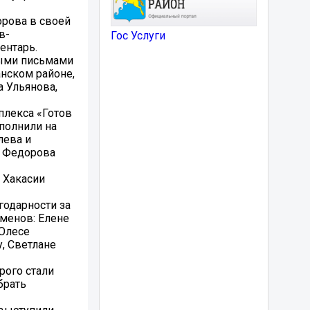
орова в своей
в-
Гос Услуги
ентарь.
ными письмами
анском районе,
а Ульянова,
плекса «Готов
ыполнили на
лева и
а Федорова
 Хакасии
годарности за
сменов: Елене
 Олесе
, Светлане
рого стали
брать