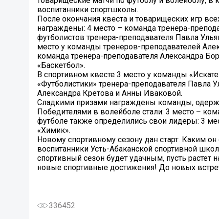
товарищеские матчи по футболу и волейболу, в 
воспитанники спортшколы.
После окончания квеста и товарищеских игр вс
награждены: 4 место – команда тренера-препода
футболистов тренера-преподавателя Павла Улья
место у команды тренеров-преподавателей Алек
команда тренера-преподавателя Александра Бор
«Баскетбол».
В спортивном квесте 3 место у команды «Искате
«Футболистики» тренера-преподавателя Павла У
Александра Кретова и Анны Иваковой.
Сладкими призами награждены команды, одержа
Победителями в волейболе стали: 3 место – кома
футболе также определились свои лидеры: 3 мес
«Химик».
Новому спортивному сезону дан старт. Каким он
воспитанники Усть-Абаканской спортивной школ
спортивный сезон будет удачным, пусть растет
новые спортивные достижения! До новых встреч
336452