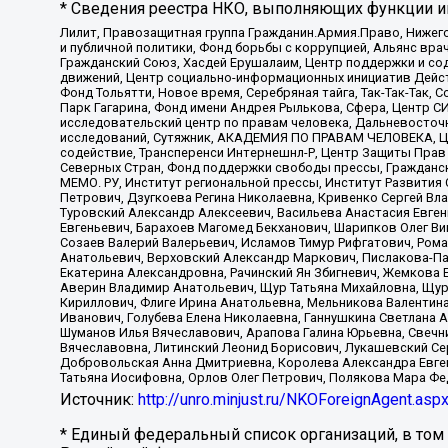
* Сведения реестра НКО, выполняющих функции ин
Лилит, Правозащитная группа Гражданин.Армия.Право, Нижего
и публичной политики, Фонд борьбы с коррупцией, Альянс вр
Гражданский Союз, Хасдей Ерушалаим, Центр поддержки и сод
движений, Центр социально-информационных инициатив Дейс
Фонд Тольятти, Новое время, Серебряная тайга, Так-Так-Так,
Парк Гагарина, Фонд имени Андрея Рылькова, Сфера, Центр С
исследовательский центр по правам человека, Дальневосточн
исследований, Сутяжник, АКАДЕМИЯ ПО ПРАВАМ ЧЕЛОВЕКА, Це
содействие, Трансперенси Интернешнл-Р, Центр Защиты Прав
Северных Стран, Фонд поддержки свободы прессы, Гражданск
МЕМО. РУ, Институт региональной прессы, Институт Развити
Петрович, Дзугкоева Регина Николаевна, Кривенко Сергей В
Туровский Александр Алексеевич, Васильева Анастасия Евген
Евгеньевич, Барахоев Магомед Бекханович, Шарипков Олег В
Созаев Валерий Валерьевич, Исламов Тимур Рифгатович, Рома
Анатольевич, Верховский Александр Маркович, Пислакова-Па
Екатерина Александровна, Рачинский Ян Збигневич, Жемкова 
Аверин Владимир Анатольевич, Щур Татьяна Михайловна, Щур
Кириллович, Флиге Ирина Анатольевна, Мельникова Валентин
Иванович, Голубева Елена Николаевна, Ганнушкина Светлана 
Шуманов Илья Вячеславович, Арапова Галина Юрьевна, Свечн
Вячеславовна, Литинский Леонид Борисович, Лукашевский Се
Добровольская Анна Дмитриевна, Королева Александра Евген
Татьяна Иосифовна, Орлов Олег Петрович, Полякова Мара Фе
Источник:
http://unro.minjust.ru/NKOForeignAgent.asp
* Единый федеральный список организаций, в том