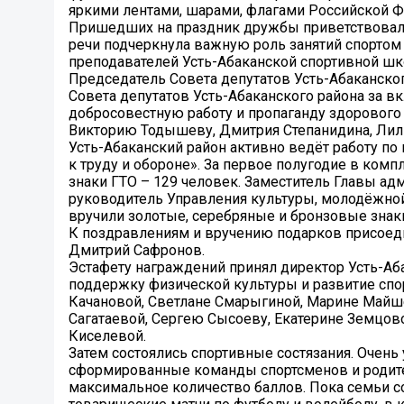
яркими лентами, шарами, флагами Российской Ф
Пришедших на праздник дружбы приветствовали 
речи подчеркнула важную роль занятий спортом
преподавателей Усть-Абаканской спортивной шко
Председатель Совета депутатов Усть-Абаканск
Совета депутатов Усть-Абаканского района за вк
добросовестную работу и пропаганду здорового
Викторию Тодышеву, Дмитрия Степанидина, Лили
Усть-Абаканский район активно ведёт работу п
к труду и обороне». За первое полугодие в комп
знаки ГТО – 129 человек. Заместитель Главы а
руководитель Управления культуры, молодёжной
вручили золотые, серебряные и бронзовые знаки
К поздравлениям и вручению подарков присоеди
Дмитрий Сафронов.
Эстафету награждений принял директор Усть-Аб
поддержку физической культуры и развитие спо
Качановой, Светлане Смарыгиной, Марине Майше
Сагатаевой, Сергею Сысоеву, Екатерине Земцово
Киселевой.
Затем состоялись спортивные состязания. Очень
сформированные команды спортсменов и родите
максимальное количество баллов. Пока семьи с