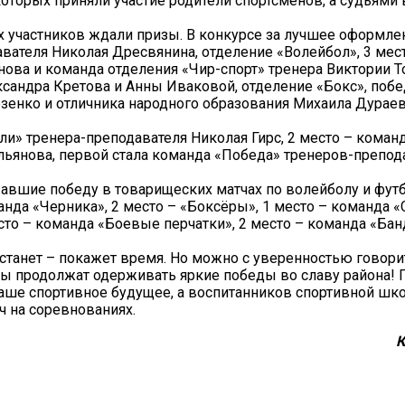
которых приняли участие родители спортсменов, а судьями
ех участников ждали призы. В конкурсе за лучшее оформл
вателя Николая Дресвянина, отделение «Волейбол», 3 мес
нова и команда отделения «Чир-спорт» тренера Виктории 
сандра Кретова и Анны Иваковой, отделение «Бокс», побе
зенко и отличника народного образования Михаила Дураев
ли» тренера-преподавателя Николая Гирс, 2 место – коман
льянова, первой стала команда «Победа» тренеров-препод
вшие победу в товарищеских матчах по волейболу и футб
нда «Черника», 2 место – «Боксёры», 1 место – команда «
то – команда «Боевые перчатки», 2 место – команда «Банд
 станет – покажет время. Но можно с уверенностью говорит
ы продолжат одерживать яркие победы во славу района! 
 наше спортивное будущее, а воспитанников спортивной ш
 на соревнованиях.
К