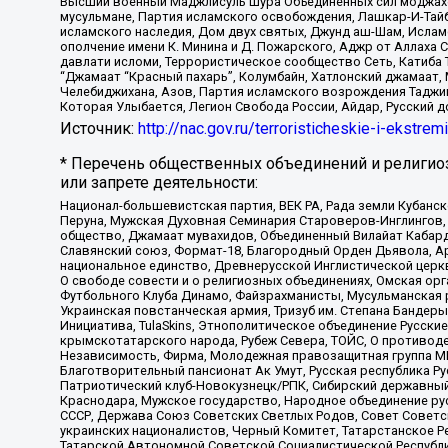
Высший военный Маджлисуль Шура Объединенных сил моджахедо
мусульмане, Партия исламского освобождения, Лашкар-И-Тай
исламского наследия, Дом двух святых, Джунд аш-Шам, Ислам
ополчение имени К. Минина и Д. Пожарского, Аджр от Аллаха 
давлати исломи, Террористическое сообщество Сеть, Катиба Та
“Джамаат “Красный пахарь”, Колумбайн, Хатлонский джамаат, 
Челебиджихана, Азов, Партия исламского возрождения Таджи
Которая Улыбается, Легион Свобода России, Айдар, Русский 
Источник:
http://nac.gov.ru/terroristicheskie-i-ekstrem
* Перечень общественных объединений и религио
или запрете деятельности:
Национал-большевистская партия, ВЕК РА, Рада земли Кубан
Перуна, Мужская Духовная Семинария Староверов-Инглингов, 
общество, Джамаат мувахидов, Объединенный Вилайат Кабарды
Славянский союз, Формат-18, Благородный Орден Дьявола, А
национальное единство, Древнерусской Инглистической церк
О свободе совести и о религиозных объединениях, Омская ор
Футбольного Клуба Динамо, Файзрахманисты, Мусульманская р
Украинская повстанческая армия, Тризуб им. Степана Бандеры,
Инициатива, TulaSkins, Этнополитическое объединение Русски
крымскотатарского народа, Рубеж Севера, ТОЙС, О противоде
Независимость, Фирма, Молодежная правозащитная группа МПГ
Благотворительный пансионат Ак Умут, Русская республика Рус
Патриотический клуб-Новокузнецк/РПК, Сибирский державный 
Краснодара, Мужское государство, Народное объединение ру
СССР, Держава Союз Советских Светлых Родов, Совет Советски
украинских националистов, Черный Комитет, Татарстанское 
Татарской Автономной Советской Социалистической Республи