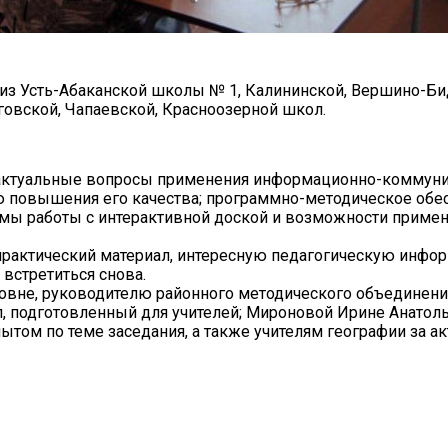
в из Усть-Абаканской школы № 1, Калининской, Вершино-Б
овской, Чапаевской, Красноозерной школ.
ы актуальные вопросы применения информационно-коммун
ю повышения его качества; программно-методическое обе
емы работы с интерактивной доской и возможности приме
практический материал, интересную педагогическую инфо
встретиться снова.
вне, руководителю районного методического объединения
л, подготовленный для учителей; Мироновой Ирине Анатол
том по теме заседания, а также учителям географии за а