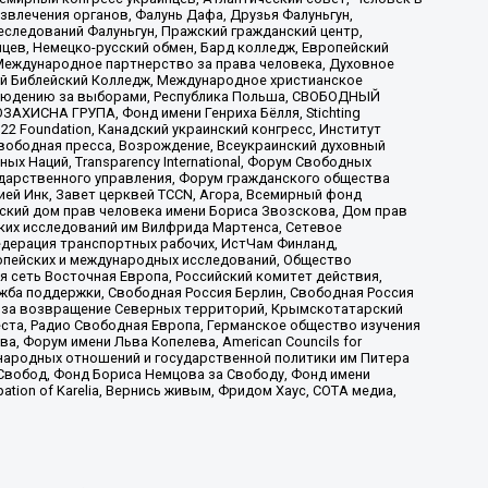
звлечения органов, Фалунь Дафа, Друзья Фалуньгун,
еследований Фалуньгун, Пражский гражданский центр,
цев, Немецко-русский обмен, Бард колледж, Европейский
Международное партнерство за права человека, Духовное
ый Библейский Колледж, Международное христианское
аблюдению за выборами, Республика Польша, СВОБОДНЫЙ
АХИСНА ГРУПА, Фонд имени Генриха Бёлля, Stichting
t 22 Foundation, Канадский украинский конгресс, Институт
вободная пресса, Возрождение, Всеукраинский духовный
х Наций, Transparеncy International, Форум Свободных
ударственного управления, Форум гражданского общества
ией Инк, Завет церквей TCCN, Агора, Всемирный фонд
сский дом прав человека имени Бориса Звозскова, Дом прав
ских исследований им Вилфрида Мартенса, Сетевое
едерация транспортных рабочих, ИстЧам Финланд,
ропейских и международных исследований, Общество
я сеть Восточная Европа, Российский комитет действия,
жба поддержки, Свободная Россия Берлин, Свободная Россия
оюз за возвращение Северных территорий, Крымскотатарский
 креста, Радио Свободная Европа, Германское общество изучения
 Форум имени Льва Копелева, American Councils for
международных отношений и государственной политики им Питера
Свобод, Фонд Бориса Немцова за Свободу, Фонд имени
ion of Karelia, Вернись живым, Фридом Хаус, СОТА медиа,