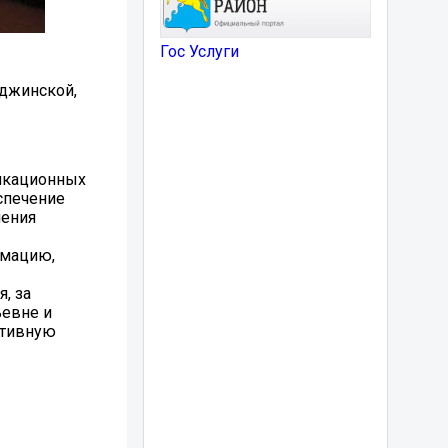
Гос Услуги
иджинской,
икационных
спечение
нения
рмацию,
, за
ьевне и
ктивную