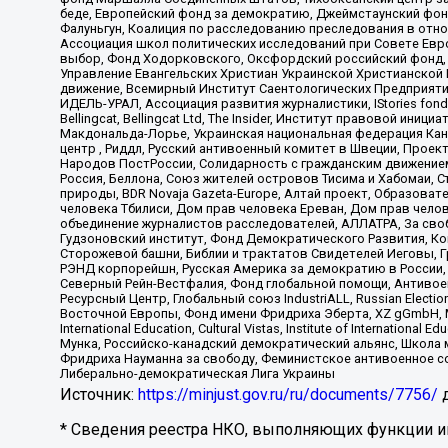
беде, Европейский фонд за демократию, Джеймстаунский фонд
Фалуньгун, Коалиция по расследованию преследования в отно
Ассоциация школ политических исследований при Совете Евр
выбор, Фонд Ходорковского, Оксфордский российский фонд, 
Управление Евангельских Христиан Украинской Христианской
движение, Всемирный Институт Саентологических Предприяти
ИДЕЛЬ-УРАЛ, Ассоциация развития журналистики, IStories fo
Bellingcat, Bellingcat Ltd, The Insider, Институт правовой ин
Макдональда-Лорье, Украинская национальная федерация Кан
центр , Риддл, Русский антивоенный комитет в Швеции, Проект
Народов ПостРоссии, Солидарность с гражданским движением 
Россия, Беллона, Союз жителей островов Тисима и Хабомаи, 
природы, BDR Novaja Gazeta-Europe, Алтай проект, Образова
человека Тбилиси, Дом прав человека Ереван, Дом прав челов
объединение журналистов расследователей, АЛЛАТРА, За своб
Гудзоновский институт, Фонд Демократического Развития, К
Сторожевой башни, Библии и трактатов Свидетелей Иеговы, Г
РЭНД корпорейшн, Русская Америка за демократию в России, 
Северный Рейн-Вестфалия, Фонд глобальной помощи, Антивоенн
Ресурсный Центр, Глобальный союз IndustriALL, Russian Electi
Восточной Европы, Фонд имени Фридриха Эберта, XZ gGmbH, М
International Education, Cultural Vistas, Institute of Intern
Мунка, Российско-канадский демократический альянс, Школа
Фридриха Науманна за свободу, Феминистское антивоенное соп
Либерально-демократическая Лига Украины
Источник:
https://minjust.gov.ru/ru/documents/7756/
д
* Сведения реестра НКО, выполняющих функции ин