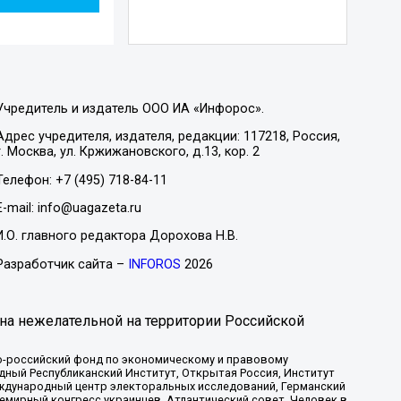
Учредитель и издатель ООО ИА «Инфорос».
Адрес учредителя, издателя, редакции: 117218, Россия,
г. Москва, ул. Кржижановского, д.13, кор. 2
Телефон: +7 (495) 718-84-11
E-mail: info@uagazeta.ru
И.О. главного редактора Дорохова Н.В.
Разработчик сайта –
INFOROS
2026
на нежелательной на территории Российской
-российский фонд по экономическому и правовому
ый Республиканский Институт, Открытая Россия, Институт
ждународный центр электоральных исследований, Германский
мирный конгресс украинцев, Атлантический совет, Человек в