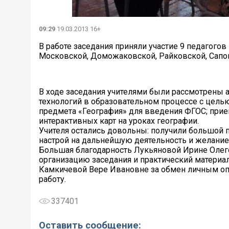
09:29
19.03.2013 16+
В работе заседания приняли участие 9 педагого
Московской, Доможаковской, Райковской, Сапог
В ходе заседания учителями были рассмотрен
технологий в образовательном процессе с цель
предмета «География» для введения ФГОС; при
интерактивных карт на уроках географии.
Учителя остались довольны: получили большой 
настрой на дальнейшую деятельность и желание 
Большая благодарность Лукьяновой Ирине Олего
организацию заседания и практический материа
Камкичевой Вере Ивановне за обмен личным опы
работу.
337401
Оставить сообщение: