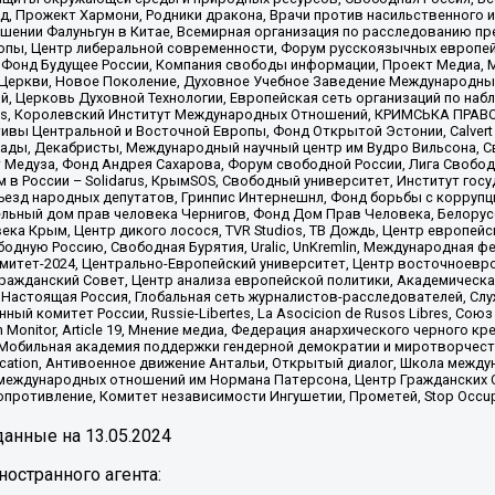
, Прожект Хармони, Родники дракона, Врачи против насильственного и
шении Фалуньгун в Китае, Всемирная организация по расследованию пр
опы, Центр либеральной современности, Форум русскоязычных европей
Фонд Будущее России, Компания свободы информации, Проект Медиа, 
 Церкви, Новое Поколение, Духовное Учебное Заведение Международн
й, Церковь Духовной Технологии, Европейская сеть организаций по н
nds, Королевский Институт Международных Отношений, КРИМСЬКА ПРАВОЗ
ициативы Центральной и Восточной Европы, Фонд Открытой Эстонии, Calver
ады, Декабристы, Международный научный центр им Вудро Вильсона, С
 Медуза, Фонд Андрея Сахарова, Форум свободной России, Лига Свободны
в России – Solidarus, КрымSOS, Свободный университет, Институт гос
Съезд народных депутатов, Гринпис Интернешнл, Фонд борьбы с коррупц
тельный дом прав человека Чернигов, Фонд Дом Прав Человека, Белору
ека Крым, Центр дикого лосося, TVR Studios, ТВ Дождь, Центр европей
одную Россию, Свободная Бурятия, Uralic, UnKremlin, Международная ф
омитет-2024, Центрально-Европейский университет, Центр восточноев
ражданский Совет, Центр анализа европейской политики, Академическа
Настоящая Россия, Глобальная сеть журналистов-расследователей, Слу
ый комитет России, Russie-Libertes, La Asocicion de Rusos Libres, С
on Monitor, Article 19, Мнение медиа, Федерация анархического черного
обильная академия поддержки гендерной демократии и миротворчества,
ational Education, Антивоенное движение Антальи, Открытый диалог, Школа 
 международных отношений им Нормана Патерсона, Центр Гражданских 
ротивление, Комитет независимости Ингушетии, Прометей, Stop Occupat
анные на
13.05.2024
остранного агента: