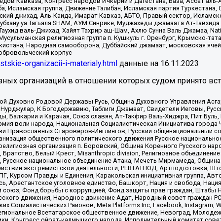
в Кавказа, Конгресс народов Ичкерии и Дагестана, База, Асбат аль-Ан
ба, Исламская группа, Движение Талибан, Исламская партия Туркестан
ский джихад, Аль-Каида, Имарат Кавказ, АБТО, Правый сектор, Исламск
Субхану уа Тагьаля SHAM, АУМ Синрике, Муджахеды джамаата Ат-Тавхида
ухид валь-Джихад, Хайят Тахрир аш-Шам, Ахлю Сунна Валь Джамаа, Natio
Мусульманская религиозная группа п. Кушкуль г. Оренбург, Крымско-т
кистана, Народная самооборона, Дуббайский джамаат, московская ячей
добровольческий корпус
istskie-organizacii-i-materialy.html
данные на
16.11.2023
зных организаций в отношении которых судом принято вс
ской Духовно Родовой Державы Русь, Община Духовного Управления Асг
Нурджулар, К Богодержавию, Таблиги Джамаат, Свидетели Иеговы, Рус
, Балкарии и Карачая, Союз славян, Ат-Такфир Валь-Хиджра, Пит Буль,
рмия воли народа, Национальная Социалистическая Инициатива города 
ви Православных Староверов-Инглингов, Русский общенациональный сою
ганизация общественного политического движения Русское национально
елигиозная организация п. Боровский, Община Коренного Русского нар
 Братство, Белый Крест, Misanthropic division, Религиозное объединен
е, Русское национальное объединение Атака, Мечеть Мирмамеда, Община
йствии экстремистской деятельности, РЕВТАТПОД, Артподготовка, Што
, Курсом Правды и Единения, Каракольская инициативная группа, Автог
ь, Арестантское уголовное единство, Башкорт, Нация и свобода, Нация и
союз, Фонд борьбы с коррупцией, Фонд защиты прав граждан, Штабы На
сского движения, Народное движение Адат, Народный совет граждан РС
х Социалистических Районов, Meta Platforms Inc, Facebook, Instagram
Региональное Всетатарское общественное движение, Невоград, Молоде
ки, Конгресс ойрат-калмыцкого народа, Исполнительный комитет сове