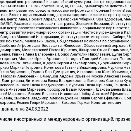
родский центр немецкой и европейской культуры, Центр гендерных исс
ачей, НАСИЛИЮ.НЕТ, Мы против СПИДа, СВЕЧА, Гуманитарное действие, 
ействия развитию средств массовой информации, Горячая Линия, В защ
твие, Благотворительный фонд охраны здоровья и защиты прав гражда
 Сова, центр Анна, Проект Апрель, Самарская губерния, Эра здоровья, 
ИБАЛЬТ, Уральская правозащитная группа, Женщины Евразии, Институт п
ый центр развития гражданских инициатив и социального партнерства,
нтр развития некоммерческих организаций, Частное учреждение в Кал
 Средств Массовой Информации, Институт развития прессы - Сибирь, Ч
ий контроль, Человек и Закон, Общественная комиссия по сохранению
я Свободы Информации, Экозащита!-Женсовет, Общественный вердикт, 
ладимирович, Милославский Павел Юрьевич, Шнырова Ольга Вадимовна,
ьевна, Ривина Анна Валерьевна, Бойко Анатолий Николаевич, Дугин Сер
икторович, Мошель Ирина Ароновна, Шведов Григорий Сергеевич, Поно
нова Ольга Евгеньевна, Щаров Сергей Алексадрович, Цирульников Бори
ркер Марина Петровна, Кочеткова Татьяна Владимировна, Чуркина Нат
Елена Борисовна, Гудков Лев Дмитриевич, Илларионова Юлия Юрьевна, С
 Николай Алексеевич, Блинушов Андрей Юрьевич, Мосин Алексей Генна
а Дмитриевна, Вититинова Елена Владимировна, Баженова Светлана Куп
Алексеевна, Закс Елена Владимировна, Буртина Елена Юрьевна, Гендель
иков Анатолий Мариевич, Прохоров Вадим Юрьевич, Шахова Елена Влад
ргей Маркович, Бахмин Вячеслав Иванович, Шабад Анатолий Ефимович, 
ьевна, Смирнов Владимир Александрович, Вицин Сергей Ефимович, Зол
доровна, Резник Генри Маркович, Захаров Герман Константинович
x
данные на
24.03.2022
 числе иностранных и международных организаций, призна