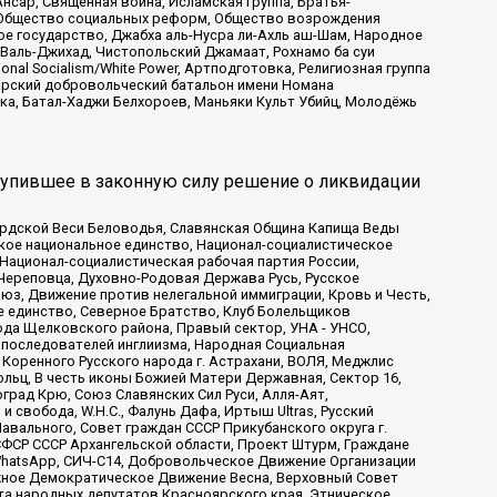
сар, Священная война, Исламская группа, Братья-
а, Общество социальных реформ, Общество возрождения
ое государство, Джабха аль-Нусра ли-Ахль аш-Шам, Народное
 Валь-Джихад, Чистопольский Джамаат, Рохнамо ба суи
nal Socialism/White Power, Артподготовка, Религиозная группа
атарский добровольческий батальон имени Номана
ка, Батал-Хаджи Белхороев, Маньяки Культ Убийц, Молодёжь
тупившее в законную силу решение о ликвидации
ардской Веси Беловодья, Славянская Община Капища Веды
ское национальное единство, Национал-социалистическое
 Национал-социалистическая рабочая партия России,
Череповца, Духовно-Родовая Держава Русь, Русское
з, Движение против нелегальной иммиграции, Кровь и Честь,
е единство, Северное Братство, Клуб Болельщиков
ода Щелковского района, Правый сектор, УНА - УНСО,
ие последователей инглиизма, Народная Социальная
 Коренного Русского народа г. Астрахани, ВОЛЯ, Меджлис
льц, В честь иконы Божией Матери Державная, Сектор 16,
рад Крю, Союз Славянских Сил Руси, Алля-Аят,
 свобода, W.H.С., Фалунь Дафа, Иртыш Ultras, Русский
вального, Совет граждан СССР Прикубанского округа г.
ФСР СССР Архангельской области, Проект Штурм, Граждане
, WhatsApp, СИЧ-С14, Добровольческое Движение Организации
жное Демократическое Движение Весна, Верховный Совет
та народных депутатов Красноярского края, Этническое