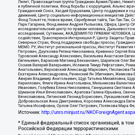
Лилит, Правозащитная группа Гражданин.Армия.Право, Нижего
и публичной политики, Фонд борьбы с коррупцией, Альянс вр
Гражданский Союз, Хасдей Ерушалаим, Центр поддержки и сод
движений, Центр социально-информационных инициатив Дейс
Фонд Тольятти, Новое время, Серебряная тайга, Так-Так-Так,
Парк Гагарина, Фонд имени Андрея Рылькова, Сфера, Центр С
исследовательский центр по правам человека, Дальневосточн
исследований, Сутяжник, АКАДЕМИЯ ПО ПРАВАМ ЧЕЛОВЕКА, Це
содействие, Трансперенси Интернешнл-Р, Центр Защиты Прав
Северных Стран, Фонд поддержки свободы прессы, Гражданск
МЕМО. РУ, Институт региональной прессы, Институт Развити
Петрович, Дзугкоева Регина Николаевна, Кривенко Сергей В
Туровский Александр Алексеевич, Васильева Анастасия Евген
Евгеньевич, Барахоев Магомед Бекханович, Шарипков Олег В
Созаев Валерий Валерьевич, Исламов Тимур Рифгатович, Рома
Анатольевич, Верховский Александр Маркович, Пислакова-Па
Екатерина Александровна, Рачинский Ян Збигневич, Жемкова 
Аверин Владимир Анатольевич, Щур Татьяна Михайловна, Щур
Кириллович, Флиге Ирина Анатольевна, Мельникова Валентин
Иванович, Голубева Елена Николаевна, Ганнушкина Светлана 
Шуманов Илья Вячеславович, Арапова Галина Юрьевна, Свечн
Вячеславовна, Литинский Леонид Борисович, Лукашевский Се
Добровольская Анна Дмитриевна, Королева Александра Евген
Татьяна Иосифовна, Орлов Олег Петрович, Полякова Мара Фе
Источник:
http://unro.minjust.ru/NKOForeignAgent.asp
* Единый федеральный список организаций, в том
Российской Федерации террористическими: