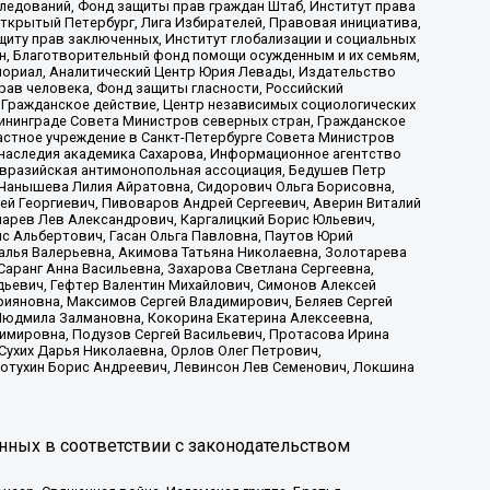
ледований, Фонд защиты прав граждан Штаб, Институт права
Открытый Петербург, Лига Избирателей, Правовая инициатива,
иту прав заключенных, Институт глобализации и социальных
н, Благотворительный фонд помощи осужденным и их семьям,
Мемориал, Аналитический Центр Юрия Левады, Издательство
рав человека, Фонд защиты гласности, Российский
 Гражданское действие, Центр независимых социологических
ининграде Совета Министров северных стран, Гражданское
астное учреждение в Санкт-Петербурге Совета Министров
 наследия академика Сахарова, Информационное агентство
Евразийская антимонопольная ассоциация, Бедушев Петр
 Чанышева Лилия Айратовна, Сидорович Ольга Борисовна,
гей Георгиевич, Пивоваров Андрей Сергеевич, Аверин Виталий
марев Лев Александрович, Каргалицкий Борис Юльевич,
с Альбертович, Гасан Ольга Павловна, Паутов Юрий
алья Валерьевна, Акимова Татьяна Николаевна, Золотарева
аранг Анна Васильевна, Захарова Светлана Сергеевна,
дьевич, Гефтер Валентин Михайлович, Симонов Алексей
рияновна, Максимов Сергей Владимирович, Беляев Сергей
 Людмила Залмановна, Кокорина Екатерина Алексеевна,
имировна, Подузов Сергей Васильевич, Протасова Ирина
Сухих Дарья Николаевна, Орлов Олег Петрович,
отухин Борис Андреевич, Левинсон Лев Семенович, Локшина
нных в соответствии с законодательством