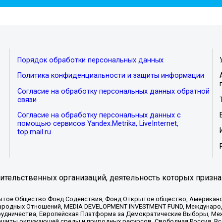
Порядок обработки персональных данных
Политика конфиденциальности и защиты информации
Согласие на обработку персональных данных обратной
связи
Согласие на обработку персональных данных с
помощью сервисов Yandex.Metrika, LiveInternet,
top.mail.ru
тельственных организаций, деятельность которых призна
ытое Общество Фонд Содействия, Фонд Открытое общество, Американо
родных Отношений, MEDIA DEVELOPMENT INVESTMENT FUND, Международн
рудничества, Европейская Платформа за Демократические Выборы, Ме
щиты окружающей среды и природных ресурсов, Свободная Россия, Все