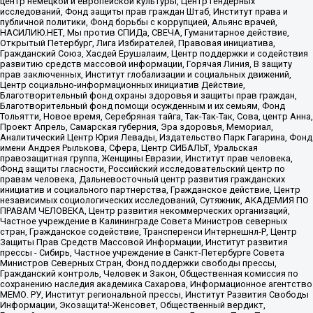
центр немецкой и европейской культуры, Центр гендерных
исследований, Фонд защиты прав граждан Штаб, Институт права и
публичной политики, Фонд борьбы с коррупцией, Альянс врачей,
НАСИЛИЮ.НЕТ, Мы против СПИДа, СВЕЧА, Гуманитарное действие,
Открытый Петербург, Лига Избирателей, Правовая инициатива,
Гражданский Союз, Хасдей Ерушалаим, Центр поддержки и содействия
развитию средств массовой информации, Горячая Линия, В защиту
прав заключенных, Институт глобализации и социальных движений,
Центр социально-информационных инициатив Действие,
Благотворительный фонд охраны здоровья и защиты прав граждан,
Благотворительный фонд помощи осужденным и их семьям, Фонд
Тольятти, Новое время, Серебряная тайга, Так-Так-Так, Сова, центр Анна,
Проект Апрель, Самарская губерния, Эра здоровья, Мемориал,
Аналитический Центр Юрия Левады, Издательство Парк Гагарина, Фонд
имени Андрея Рылькова, Сфера, Центр СИБАЛЬТ, Уральская
правозащитная группа, Женщины Евразии, Институт прав человека,
Фонд защиты гласности, Российский исследовательский центр по
правам человека, Дальневосточный центр развития гражданских
инициатив и социального партнерства, Гражданское действие, Центр
независимых социологических исследований, Сутяжник, АКАДЕМИЯ ПО
ПРАВАМ ЧЕЛОВЕКА, Центр развития некоммерческих организаций,
Частное учреждение в Калининграде Совета Министров северных
стран, Гражданское содействие, Трансперенси Интернешнл-Р, Центр
Защиты Прав Средств Массовой Информации, Институт развития
прессы - Сибирь, Частное учреждение в Санкт-Петербурге Совета
Министров Северных Стран, Фонд поддержки свободы прессы,
Гражданский контроль, Человек и Закон, Общественная комиссия по
сохранению наследия академика Сахарова, Информационное агентство
МЕМО. РУ, Институт региональной прессы, Институт Развития Свободы
Информации, Экозащита!-Женсовет, Общественный вердикт,