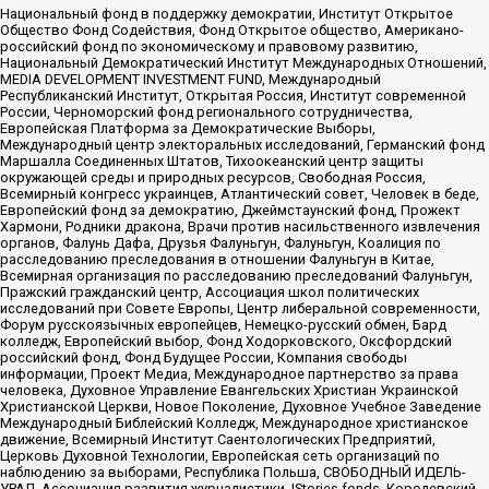
Национальный фонд в поддержку демократии, Институт Открытое
Общество Фонд Содействия, Фонд Открытое общество, Американо-
российский фонд по экономическому и правовому развитию,
Национальный Демократический Институт Международных Отношений,
MEDIA DEVELOPMENT INVESTMENT FUND, Международный
Республиканский Институт, Открытая Россия, Институт современной
России, Черноморский фонд регионального сотрудничества,
Европейская Платформа за Демократические Выборы,
Международный центр электоральных исследований, Германский фонд
Маршалла Соединенных Штатов, Тихоокеанский центр защиты
окружающей среды и природных ресурсов, Свободная Россия,
Всемирный конгресс украинцев, Атлантический совет, Человек в беде,
Европейский фонд за демократию, Джеймстаунский фонд, Прожект
Хармони, Родники дракона, Врачи против насильственного извлечения
органов, Фалунь Дафа, Друзья Фалуньгун, Фалуньгун, Коалиция по
расследованию преследования в отношении Фалуньгун в Китае,
Всемирная организация по расследованию преследований Фалуньгун,
Пражский гражданский центр, Ассоциация школ политических
исследований при Совете Европы, Центр либеральной современности,
Форум русскоязычных европейцев, Немецко-русский обмен, Бард
колледж, Европейский выбор, Фонд Ходорковского, Оксфордский
российский фонд, Фонд Будущее России, Компания свободы
информации, Проект Медиа, Международное партнерство за права
человека, Духовное Управление Евангельских Христиан Украинской
Христианской Церкви, Новое Поколение, Духовное Учебное Заведение
Международный Библейский Колледж, Международное христианское
движение, Всемирный Институт Саентологических Предприятий,
Церковь Духовной Технологии, Европейская сеть организаций по
наблюдению за выборами, Республика Польша, СВОБОДНЫЙ ИДЕЛЬ-
УРАЛ, Ассоциация развития журналистики, IStories fonds, Королевский