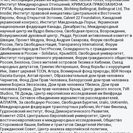
Институт Международных Отношений, КРИМСЬКА ПРАВОЗАХИСНА
ГРУПА, Фонд имени Генриха Бёлля, Stichting Bellingcat, Bellingcat Ltd, The
Insider, Институт правовой инициативы Центральной и Восточной
Европы, Фонд Открытой Эстонии, Calvert 22 Foundation, Канадский
украинский конгресс, Институт Макдональда-Лорье, Украинская
национальная федерация Канады, Декабристы, Международный
научный центр им Вудро Вильсона, Свободная пресса, Возрождение,
Всеукраинский духовный центр , Риддл, Русский антивоенный комитет в
Швеции, Проект Медуза, Фонд Андрея Сахарова, Форум свободной
России, Лига Свободных Наций, Transparеncy International, Форум
Свободных Народов ПостРоссии, Солидарность с гражданским
движением в России – Solidarus, КрымSOS, Свободный университет,
Институт государственного управления, Форум гражданского общества
Россия, Беллона, Союз жителей островов Тисима и Хабомаи, Съезд
народных депутатов, Гринпис Интернешнл, Фонд борьбы с коррупцией
Инк, Завет церквей TCCN, Агора, Всемирный фонд природы, BDR Novaja
Gazeta-Europe, Алтай проект, Образовательный дом прав человека
Чернигов, Фонд Дом Прав Человека, Белорусский дом прав человека
имени Бориса Звозскова, Дом прав человека Тбилиси, Дом прав
человека Ереван, Дом прав человека Крым, Центр дикого лосося, TVR
Studios, ТВ Дождь, Центр европейских исследований им Вилфрида
Мартенса, Сетевое объединение журналистов расследователей,
АЛЛАТРА, За свободную Россию, Свободная Бурятия, Uralic, UnKremlin,
Международная федерация транспортных рабочих, ИстЧам Финланд,
Гудзоновский институт, Фонд Демократического Развития,
Комитет-2024, Центрально-Европейский университет, Центр
восточноевропейских и международных исследований, Общество
Сторожевой башни, Библии и трактатов Свидетелей Иеговы,
Гражданский Совет, Центр анализа европейской политики,