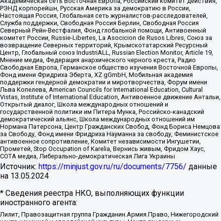
Академическая сеть Восточная Европа, Российский комитет действия,
РЭНД корпорейшн, Русская Америка за демократию в России,
Настоящая Россия, Глобальная сеть журналистов-расследователей,
Служба поддержки, Свободная Россия Берлин, Свободная Россия
Северный Рейн-Вестфалия, Фонд глобальной помощи, Антивоенный
комитет России, Russie-Libertes, La Asocicion de Rusos Libres, Союз за
возвращение Северных территорий, Крымскотатарский Ресурсный
Центр, Глобальный союз IndustriALL, Russian Election Monitor, Article 19,
Мнение медиа, Федерация анархического черного креста, Радио
Свободная Европа, Германское общество изучения Восточной Европы,
Фонд имени Фридриха Эберта, XZ gGmbH, Мобильная академия
поддержки гендерной демократии и миротворчества, Форум имени
Льва Копелева, American Councils for International Education, Cultural
Vistas, Institute of International Education, Антивоенное движение Антальи,
Открытый диалог, Школа международных отношений и
государственной политики им Питера Мунка, Российско-канадский
демократический альянс, Школа международных отношений им
Нормана Патерсона, Центр Гражданских Свобод, Фонд Бориса Немцова
за Свободу, Фонд имени Фридриха Науманна за свободу, Феминистское
антивоенное сопротивление, Комитет независимости Ингушетии,
Прометей, Stop Occupation of Karelia, Вернись живым, Фридом Хаус,
СОТА медиа, Либерально-демократическая Лига Украины
Источник:
https://minjust.gov.ru/ru/documents/7756/
данные
на
13.05.2024
* Сведения реестра НКО, выполняющих функции
иностранного агента:
Лилит, Правозащитная группа Гражданин.Армия.Право, Нижегородский