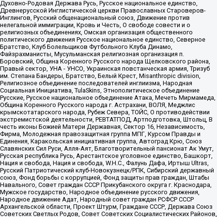
Духовно-Родовая Держава Русь, Русское национальное единство,
Древнерусской Инглистической церкви Православных Староверов-
Инглингов, Русский общенациональный союз, Движение против
нелегальной иммиграции, Кровь и Честь, О свободе совести и о
религиозных объединениях, Омская организация общественного
политического движения Русское национальное единство, Северное
Братство, Клуб Болельщиков Футбольного Клуба Динамо,
Файзрахманисты, Мусульманская религиозная организация п.
Боровский, Община Коренного Русского народа Щелковского района,
Правый сектор, УНА - УНСО, Украинская повстанческая армия, Тризуб
им. Степана Бандеры, Братство, Белый Крест, Misanthropic division,
Религиозное объединение последователей инглиизма, Народная
Социальная Инициатива, TulaSkins, Этнополитическое объединение
Русские, Русское национальное объединение Атака, Мечеть Мирмамеда,
Община Коренного Русского народа г. Астрахани, ВОЛЯ, Меджлис
крымскотатарского народа, Рубеж Севера, ТОЙС, О противодействии
экстремистской деятельности, РЕВТАТПОД, Артподготовка, Штольц, В
честь иконы Божией Матери Державная, Сектор 16, Независимость,
Фирма, Молодежная правозащитная группа МПГ, Курсом Правды и
Единения, Каракольская инициативная группа, Автоград Крю, Союз
Славянских Сил Руси, Алля-Аят, Благотворительный пансионат Ак Умут,
Русская республика Русь, Арестантское уголовное единство, Башкорт,
Нация и свобода, Нация и свобода, W.H.С., Фалунь Дафа, Иртыш Ultras,
Русский Патриотический клуб-Новокузнецк/РПК, Сибирский державный
союз, Фонд борьбы с коррупцией, Фонд защиты прав граждан, Штабы
Навального, Совет граждан СССР Прикубанского округа г. Краснодара,
Мужское государство, Народное объединение русского движения,
Народное движение Адат, Народный совет граждан РСФСР СССР
Архангельской области, Проект Штурм, Граждане СССР, Держава Союз
Советских Светлых Родов, Совет Советских Социалистических Районов,