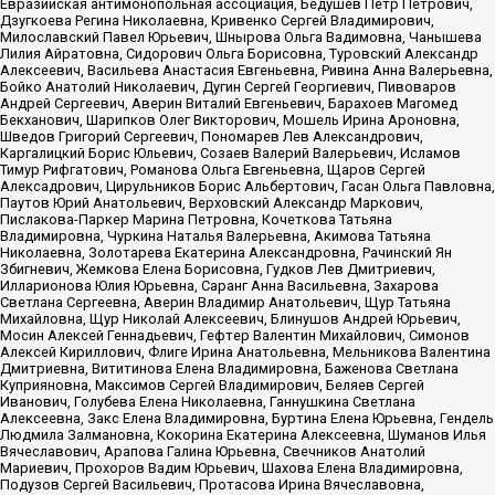
Евразийская антимонопольная ассоциация, Бедушев Петр Петрович,
Дзугкоева Регина Николаевна, Кривенко Сергей Владимирович,
Милославский Павел Юрьевич, Шнырова Ольга Вадимовна, Чанышева
Лилия Айратовна, Сидорович Ольга Борисовна, Туровский Александр
Алексеевич, Васильева Анастасия Евгеньевна, Ривина Анна Валерьевна,
Бойко Анатолий Николаевич, Дугин Сергей Георгиевич, Пивоваров
Андрей Сергеевич, Аверин Виталий Евгеньевич, Барахоев Магомед
Бекханович, Шарипков Олег Викторович, Мошель Ирина Ароновна,
Шведов Григорий Сергеевич, Пономарев Лев Александрович,
Каргалицкий Борис Юльевич, Созаев Валерий Валерьевич, Исламов
Тимур Рифгатович, Романова Ольга Евгеньевна, Щаров Сергей
Алексадрович, Цирульников Борис Альбертович, Гасан Ольга Павловна,
Паутов Юрий Анатольевич, Верховский Александр Маркович,
Пислакова-Паркер Марина Петровна, Кочеткова Татьяна
Владимировна, Чуркина Наталья Валерьевна, Акимова Татьяна
Николаевна, Золотарева Екатерина Александровна, Рачинский Ян
Збигневич, Жемкова Елена Борисовна, Гудков Лев Дмитриевич,
Илларионова Юлия Юрьевна, Саранг Анна Васильевна, Захарова
Светлана Сергеевна, Аверин Владимир Анатольевич, Щур Татьяна
Михайловна, Щур Николай Алексеевич, Блинушов Андрей Юрьевич,
Мосин Алексей Геннадьевич, Гефтер Валентин Михайлович, Симонов
Алексей Кириллович, Флиге Ирина Анатольевна, Мельникова Валентина
Дмитриевна, Вититинова Елена Владимировна, Баженова Светлана
Куприяновна, Максимов Сергей Владимирович, Беляев Сергей
Иванович, Голубева Елена Николаевна, Ганнушкина Светлана
Алексеевна, Закс Елена Владимировна, Буртина Елена Юрьевна, Гендель
Людмила Залмановна, Кокорина Екатерина Алексеевна, Шуманов Илья
Вячеславович, Арапова Галина Юрьевна, Свечников Анатолий
Мариевич, Прохоров Вадим Юрьевич, Шахова Елена Владимировна,
Подузов Сергей Васильевич, Протасова Ирина Вячеславовна,