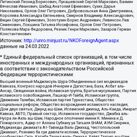
Литинский Леонид Борисович, Лукашевский Сергей Маркович, Бахмин
Вячеслав Иванович, Шабад Анатолий Ефимович, Сухих Дарья
Николаевна, Орлов Олег Петрович, Добровольская Анна Дмитриевна,
Королева Александра Евгеньевна, Смирнов Владимир Александрович,
Вицин Сергей Ефимович, Золотухин Борис Андреевич, Левинсон Лев
Семенович, Локшина Татьяна Иосифовна, Орлов Олег Петрович,
Полякова Мара Федоровна, Резник Генри Маркович, Захаров Герман
Константинович
Источник:
http://unro.minjust.ru/NKOForeignAgent.aspx
данные на
24.03.2022
* Единый федеральный список организаций, в том числе
иностранных и международных организаций, признанных
в соответствии с законодательством Российской
Федерации террористическими:
Высший военный Маджлисуль Шура Объединенных сил моджахедов
Кавказа, Конгресс народов Ичкерии и Дагестана, База, Асбат аль-
Ансар, Священная война, Исламская группа, Братья-мусульмане, Партия
исламского освобождения, Лашкар-И-Тайба, Исламская группа,
Движение Талибан, Исламская партия Туркестана, Общество
социальных реформ, Общество возрождения исламского наследия,
Дом двух святых, Джунд аш-Шам, Исламский джихад, Аль-Каида, Имарат
Кавказ, АБТО, Правый сектор, Исламское государство, Джабха аль-
Нусра ли-Ахль аш-Шам, Народное ополчение имени К. Минина и Д.
Пожарского, Аджр от Аллаха Субхану уа Тагьаля SHAM, АУМ Синрике,
Муджахеды джамаата Ат-Тавхида Валь-Джихад, Чистопольский
Джамаат, Рохнамо ба суи давлати исломи, Террористическое
сообщество Сеть, Катиба Таухид валь-Джихад, Хайят Тахрир аш-Шам,