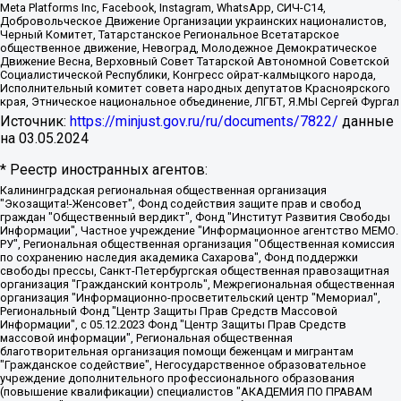
Meta Platforms Inc, Facebook, Instagram, WhatsApp, СИЧ-С14,
Добровольческое Движение Организации украинских националистов,
Черный Комитет, Татарстанское Региональное Всетатарское
общественное движение, Невоград, Молодежное Демократическое
Движение Весна, Верховный Совет Татарской Автономной Советской
Социалистической Республики, Конгресс ойрат-калмыцкого народа,
Исполнительный комитет совета народных депутатов Красноярского
края, Этническое национальное объединение, ЛГБТ, Я.МЫ Сергей Фургал
Источник:
https://minjust.gov.ru/ru/documents/7822/
данные
на
03.05.2024
* Реестр иностранных агентов:
Калининградская региональная общественная организация "Экозащита!-Женсовет", Фонд содействия защите прав и свобод граждан "Общественный вердикт", Фонд "Институт Развития Свободы Информации", Частное учреждение "Информационное агентство МЕМО. РУ", Региональная общественная организация "Общественная комиссия по сохранению наследия академика Сахарова", Фонд поддержки свободы прессы, Санкт-Петербургская общественная правозащитная организация "Гражданский контроль", Межрегиональная общественная организация "Информационно-просветительский центр "Мемориал", Региональный Фонд "Центр Защиты Прав Средств Массовой Информации", с 05.12.2023 Фонд "Центр Защиты Прав Средств массовой информации", Региональная общественная благотворительная организация помощи беженцам и мигрантам "Гражданское содействие", Негосударственное образовательное учреждение дополнительного профессионального образования (повышение квалификации) специалистов "АКАДЕМИЯ ПО ПРАВАМ ЧЕЛОВЕКА", Свердловская региональная общественная организация "Сутяжник", Автономная некоммерческая организация "Центр независимых социологических исследований", Союз общественных объединений "Российский исследовательский центр по правам человека", Региональное общественное учреждение научно-информационный центр "МЕМОРИАЛ", Некоммерческая организация "Фонд защиты гласности", Автономная некоммерческая организация "Институт прав человека", Городская общественная организация "Екатеринбургское общество "МЕМОРИАЛ", Городская общественная организация "Рязанское историко-просветительское и правозащитное общество "Мемориал" (Рязанский Мемориал), Челябинский региональный орган общественной самодеятельности – женское общественное объединение "Женщины Евразии", Челябинский региональный орган общественной самодеятельности "Уральская правозащитная группа", Фонд содействия защите здоровья и социальной справедливости имени Андрея Рылькова, Автономная Некоммерческая Организация "Аналитический Центр Юрия Левады", Автономная некоммерческая организация социальной поддержки населения "Проект Апрель", Региональная общественная организация помощи женщинам и детям, находящимся в кризисной ситуации "Информационно-методический центр "Анна", Фонд содействия развитию массовых коммуникаций и правовому просвещению "Так-так-Так", Фонд содействия устойчивому развитию "Серебряная тайга", Свердловский региональный общественный фонд социальных проектов "Новое время", "Idel.Реалии", Кавказ.Реалии, Крым.Реалии, Телеканал Настоящее Время, Татаро-башкирская служба Радио Свобода (Azatliq Radiosi), Радио Свободная Европа/Радио Свобода (PCE/PC), "Сибирь.Реалии", "Фактограф", Благотворительный фонд помощи осужденным и их семьям, Автономная некоммерческая организация "Институт глобализации и социальных движений", Фонд "В защиту прав заключенных", Частное учреждение "Центр поддержки и содействия развитию средств массовой информации", Пензенский региональный общественный благотворительный фонд "Гражданский союз", "Север.Реалии", Некоммерческая организация Фонд "Правовая инициатива", Общество с ограниченной ответственностью "Радио Свободная Европа/Радио Свобода", Чешское информационное агентство "MEDIUM-ORIENT", Красноярская региональная общественная организация "Мы против СПИДа", Камалягин Денис Николаевич, Маркелов Сергей Евгеньевич, Пономарев Лев Александрович, Савицкая Людмила Алексеевна, Автономная некоммерческая организация "Центр по работе с проблемой насилия "НАСИЛИЮ.НЕТ", Межрегиональный профессиональный союз работников здравоохранения "Альянс врачей", Юридическое лицо, зарегистрированное в Латвийской Республике, SIA "Medusa Project" (регистрационный номер 40103797863, дата регистрации 10.06.2014), Некоммерческая организация "Фонд по борьбе с коррупцией", Автономная некоммерческая организация "Институт права и публичной политики", Баданин Роман Сергеевич, Гликин Максим Александрович, Железнова Мария Михайловна, Лукьянова Юлия Сергеевна, Маетная Елизавета Витальевна, Маняхин Петр Борисович, Чуракова Ольга Владимировна, Ярош Юлия Петровна, Юридическое лицо "The Insider SIA", зарегистрированное в Риге, Латвийская Республика (дата регистрации 26.06.2015), являющееся администратором доменного имени интернет-издания "The Insider SIA", https://theins.ru, Постернак Алексей Евгеньевич, Рубин Михаил Аркадьевич, Анин Роман Александрович, Юридическое лицо Istories fonds, зарегистрированное в Латвийской Республике (регистрационный номер 50008295751, дата регистрации 24.02.2020), Великовский Дмитрий Александрович, Долинина Ирина Николаевна, Мароховская Алеся Алексеевна, Шлейнов Роман Юрьевич, Шмагун Олеся Валентиновна, Общество с ограниченной ответственностью "Альтаир 2021", Общество с ограниченной ответственностью "Вега 2021", Общество с ограниченной ответственностью "Главный редактор 2021", Общество с ограниченной ответственностью "Ромашки монолит", Важенков Артем Валерьевич, Ивановская областная общественная организация "Центр гендерных исследований", Гурман Юрий Альбертович, Медиапроект "ОВД-Инфо", Егоров Владимир Владимирович, Жилинский Владимир Александрович, Общество с ограниченной ответственностью "ЗП", Иванова София Юрьевна, Карезина Инна Павловна, Кильтау Екатерина Викторовна, Петров Алексей Викторович, Пискунов Сергей Евгеньевич, Смирнов Сергей Сергеевич, Тихонов Михаил Сергеевич, Общество с ограниченной ответственностью "ЖУРНАЛИСТ-ИНОСТРАННЫЙ АГЕНТ", Арапова Галина Юрьевна, Вольтская Татьяна Анатольевна, Американская компания "Mason G.E.S. Anonymous Foundation" (США), являющаяся владельцем интернет-издания https://mnews.world/, Компания "Stichting Bellingcat", зарегистрированная в Нидерландах (дата регистрации 11.07.2018), Захаров Андрей Вячеславович, Клепиковская Екатерина Дмитриевна, Общество с ограниченной ответственностью "МЕМО", Перл Роман Александрович, Симонов Евгений Алексеевич, Соловьева Елена Анатольевна, Сотников Даниил Владимирович, Сурначева Елизавета Дмитриевна, Автономная некоммерческая организация по защите прав человека и информированию населения "Якутия – Наше Мнение", Общество с ограниченной ответственностью "Москоу диджитал медиа", с 26.01.2023 Общество с ограниченной ответственностью "Чайка Белые сады", Ветошкина Валерия Валерьевна, Заговора Максим Александрович, Межрегиональное общественное движение "Российская ЛГБТ - сеть", Оленичев Максим Владимирович, Павлов Иван Юрьевич, Скворцова Елена Сергеевна, Общество с ограниченной ответственностью "Как бы инагент", Кочетков Игорь Викторович, Общество с ограниченной ответственностью "Честные выборы", Еланчик Олег Александрович, Общество с ограниченной ответственностью "Нобелевский призыв", Гималова Регина Эмилевна, Григорьев Андрей Валерьевич, Григорьева Алина Александровна, Ассоциация по содействию защите прав призывников, альтернативнослужащих и военнослужащих "Правозащитная группа "Гражданин.Армия.Право", Хисамова Регина Фаритовна, Автономная некоммерческая организация по реализации социально-правовых программ "Лилит", Дальневосточное общественное движение "Маяк", Санкт-Петербургская ЛГБТ-инициативная группа "Выход", Инициативная группа ЛГБТ+ "Реверс", Алексеев Андрей Викторович, Бекбулатова Таисия Львовна, Беляев Иван Михайлович, Владыкина Елена Сергеевна, Гельман Марат Александрович, Никульшина Вероника Юрьевна, Толоконникова Надежда Андреевна, Шендерович Виктор Анатольевич, Общество с ограниченной ответственностью "Данное сообщение", Общество с ограниченной ответственностью Издательский дом "Новая глава", Айнбиндер Александра Александровна, Московский комьюнити-центр для ЛГБТ+инициатив, Благотворительный фонд развития филантропии, Deutsche Welle (Германия, Kurt-Schumacher-Strasse 3, 53113 Bonn), Борзунова Мария Михайловна, Воробьев Виктор Викторович, Голубева Анна Львовна, Константинова Алла Михайловна, Малкова Ирина Владимировна, Мурадов Мурад Абдулгалимович, Осетинская Елизавета Николаевна, Понасенков Евгений Николаевич, Ганапольский Матвей Юрьевич, Киселев Евгений Алексеевич, Борухович Ирина Григорьевна, Дремин Иван Тимофеевич, Дубровский Дмитрий Викторович, Красноярская региональная общественная организация поддержки и развития альтернативных образовательных технологий и межкультурных коммуникаций "ИНТЕРРА", Маяковская Екатерина Алексеевна, Фейгин Марк Захарович, Филимонов Андрей Викторович, Дзугкоева Регина Николаевна, Доброхотов Роман Александрович, Дудь Юрий Александрович, Елкин Сергей Владимирович, Кругликов Кирилл Игоревич, Сабунаева Мария Леонидовна, Семенов Алексей Владимирович, Шаинян Карен Багратович, Шульман Екатерина Михайловна, Асафьев Артур Валерьевич, Вахштайн Виктор Семенович, Венедиктов Алексей Алексеевич, Лушникова Екатерина Евгеньевна, Волков Леонид Михайлович, Невзоров Александр Глебович, Пархоменко Сергей Борисович, Сироткин Ярослав Николаевич, Кара-Мурза Владимир Владимирович, Баранова Наталья Владимировна, Гозман Леонид Яковлевич, Кагарлицкий Борис Юльевич, Климарев Михаил Валерьевич, Милов Владимир Станиславович, Автономная некоммерческая организация Краснодарский центр современного искусства "Типография", Моргенштерн Алишер Тагирович, Соболь Любовь Эдуардовна, Общество с ограниченной ответственностью "ЛИЗА НОРМ", Каспаров Гарри Кимович, Ходорковский Михаил Борисович, Общество с ограниченной ответственностью "Апрельские тезисы", Данилович Ирина Брониславовна, Кашин Олег Владимирович, Петров Николай Владимирович, Пивоваров Алексей Владимирович, Соколов Михаил Владимирович, Цветкова Юлия Владимировна, Чичваркин Евгений Александрович, Комитет против пыток/Команда против пыток, Общество с ограниченной ответственностью "Первый научный", Общество с ограниченной ответственностью "Вертолет и ко", Белоцерковская Вероника Борисовна, Кац Максим Евгеньевич, Лазарева Татьяна Юрьевна, Шаведдинов Руслан Табризович, Яшин Илья Валерьевич, Общество с ограниченной ответственностью "Иноагент ААВ", Алешковский Дмитрий Петрович, Альбац Евгения Марковна, Быков Дмитрий Львович, Галямина Юлия Евгеньевна, Лойко Сергей Леонидович, Мартынов Кирилл Константинович, Медведев Сергей Александрович, Крашенинников Федор Геннадиевич, Гордеева Катерина Вл