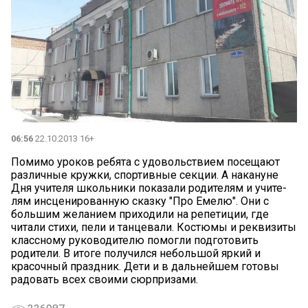
06:56
22.10.2013 16+
Помимо уро­ков ребята с удовольствием посещают
раз­личные круж­ки, спортивные секции. А нака­нуне
Дня учи­теля школьники показали роди­телям и учите­
лям инсцениро­ванную сказку "Про Емелю". Они с
большим желанием при­ходили на репе­тиции, где
чита­ли стихи, пели и танцевали. Ко­стюмы и рекви­зиты
классному руководителю помогли под­готовить
родители. В итоге получился небольшой яркий и
красочный праздник. Дети и в дальнейшем готовы
радовать всех своими сюрпризами.