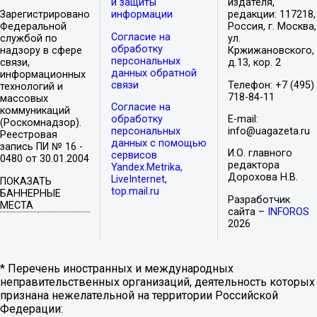
и защиты
издателя,
Зарегистрировано
информации
редакции: 117218,
Федеральной
Россия, г. Москва,
Согласие на
службой по
ул.
обработку
надзору в сфере
Кржижановского,
персональных
связи,
д.13, кор. 2
данных обратной
информационных
связи
Телефон: +7 (495)
технологий и
718-84-11
массовых
Согласие на
коммуникаций
обработку
E-mail:
(Роскомнадзор).
персональных
info@uagazeta.ru
Реестровая
данных с помощью
запись ПИ № 16 -
И.О. главного
сервисов
0480 от 30.01.2004
редактора
Yandex.Metrika,
Дорохова Н.В.
LiveInternet,
ПОКАЗАТЬ
top.mail.ru
БАННЕРНЫЕ
Разработчик
МЕСТА
сайта –
INFOROS
2026
* Перечень иностранных и международных
неправительственных организаций, деятельность которых
признана нежелательной на территории Российской
Федерации: