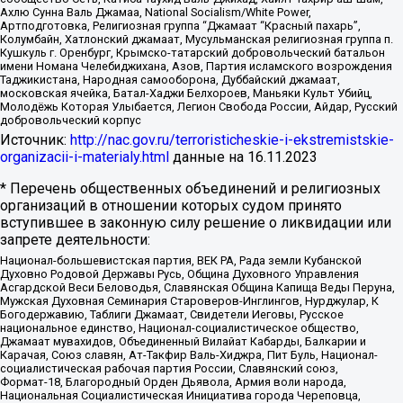
Ахлю Сунна Валь Джамаа, National Socialism/White Power,
Артподготовка, Религиозная группа “Джамаат “Красный пахарь”,
Колумбайн, Хатлонский джамаат, Мусульманская религиозная группа п.
Кушкуль г. Оренбург, Крымско-татарский добровольческий батальон
имени Номана Челебиджихана, Азов, Партия исламского возрождения
Таджикистана, Народная самооборона, Дуббайский джамаат,
московская ячейка, Батал-Хаджи Белхороев, Маньяки Культ Убийц,
Молодёжь Которая Улыбается, Легион Свобода России, Айдар, Русский
добровольческий корпус
Источник:
http://nac.gov.ru/terroristicheskie-i-ekstremistskie-
organizacii-i-materialy.html
данные на
16.11.2023
* Перечень общественных объединений и религиозных
организаций в отношении которых судом принято
вступившее в законную силу решение о ликвидации или
запрете деятельности:
Национал-большевистская партия, ВЕК РА, Рада земли Кубанской
Духовно Родовой Державы Русь, Община Духовного Управления
Асгардской Веси Беловодья, Славянская Община Капища Веды Перуна,
Мужская Духовная Семинария Староверов-Инглингов, Нурджулар, К
Богодержавию, Таблиги Джамаат, Свидетели Иеговы, Русское
национальное единство, Национал-социалистическое общество,
Джамаат мувахидов, Объединенный Вилайат Кабарды, Балкарии и
Карачая, Союз славян, Ат-Такфир Валь-Хиджра, Пит Буль, Национал-
социалистическая рабочая партия России, Славянский союз,
Формат-18, Благородный Орден Дьявола, Армия воли народа,
Национальная Социалистическая Инициатива города Череповца,