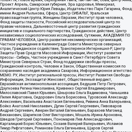
Проект Апрель, Самарская губерния, Эра здоровья, Мемориал,
Аналитический Центр Юрия Левады, Издательство Парк Гагарина, Фонд
имени Андрея Рылькова, Сфера, Центр СИБАЛЬТ, Уральская
правозащитная группа, Женщины Евразии, Институт прав человека,
Фонд защиты гласности, Российский исследовательский центр по
правам человека, Дальневосточный центр развития гражданских
инициатив и социального партнерства, Гражданское действие, Центр
независимых социологических исследований, Сутяжник, АКАДЕМИЯ ПО
ПРАВАМ ЧЕЛОВЕКА, Центр развития некоммерческих организаций,
Частное учреждение в Калининграде Совета Министров северных
стран, Гражданское содействие, Трансперенси Интернешнл-Р, Центр
Защиты Прав Средств Массовой Информации, Институт развития
прессы - Сибирь, Частное учреждение в Санкт-Петербурге Совета
Министров Северных Стран, Фонд поддержки свободы прессы,
Гражданский контроль, Человек и Закон, Общественная комиссия по
сохранению наследия академика Сахарова, Информационное агентство
МЕМО. РУ, Институт региональной прессы, Институт Развития Свободы
Информации, Экозащита!-Женсовет, Общественный вердикт,
Евразийская антимонопольная ассоциация, Бедушев Петр Петрович,
Дзугкоева Регина Николаевна, Кривенко Сергей Владимирович,
Милославский Павел Юрьевич, Шнырова Ольга Вадимовна, Чанышева
Лилия Айратовна, Сидорович Ольга Борисовна, Туровский Александр
Алексеевич, Васильева Анастасия Евгеньевна, Ривина Анна Валерьевна,
Бойко Анатолий Николаевич, Дугин Сергей Георгиевич, Пивоваров
Андрей Сергеевич, Аверин Виталий Евгеньевич, Барахоев Магомед
Бекханович, Шарипков Олег Викторович, Мошель Ирина Ароновна,
Шведов Григорий Сергеевич, Пономарев Лев Александрович,
Каргалицкий Борис Юльевич, Созаев Валерий Валерьевич, Исламов
Тимур Рифгатович, Романова Ольга Евгеньевна, Щаров Сергей