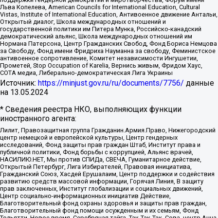
Льва Копелева, American Councils for International Education, Cultural
Vistas, Institute of International Education, Антивоенное движение Антальи,
Открытый диалог, Школа международных отношений и
государственной политики им Питера Мунка, Российско-канадский
демократический альянс, Школа международных отношений им
Нормана Патерсона, Центр Гражданских Свобод, Фонд Бориса Немцова
за Свободу, Фонд имени Фридриха Науманна за свободу, Феминистское
антивоенное сопротивление, Комитет независимости Ингушетии,
Прометей, Stop Occupation of Karelia, Вернись живым, Фридом Хаус,
СОТА медиа, Либерально-демократическая Лига Украины
Источник:
https://minjust.gov.ru/ru/documents/7756/
данные
на
13.05.2024
* Сведения реестра НКО, выполняющих функции
иностранного агента:
Лилит, Правозащитная группа Гражданин.Армия.Право, Нижегородский
центр немецкой и европейской культуры, Центр гендерных
исследований, Фонд защиты прав граждан Штаб, Институт права и
публичной политики, Фонд борьбы с коррупцией, Альянс врачей,
НАСИЛИЮ.НЕТ, Мы против СПИДа, СВЕЧА, Гуманитарное действие,
Открытый Петербург, Лига Избирателей, Правовая инициатива,
Гражданский Союз, Хасдей Ерушалаим, Центр поддержки и содействия
развитию средств массовой информации, Горячая Линия, В защиту
прав заключенных, Институт глобализации и социальных движений,
Центр социально-информационных инициатив Действие,
Благотворительный фонд охраны здоровья и защиты прав граждан,
Благотворительный фонд помощи осужденным и их семьям, Фонд
Тольятти, Новое время, Серебряная тайга, Так-Так-Так, Сова, центр Анна,