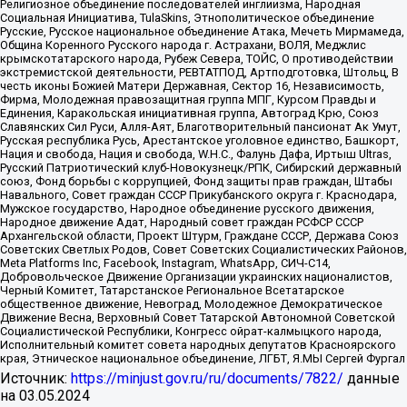
Религиозное объединение последователей инглиизма, Народная
Социальная Инициатива, TulaSkins, Этнополитическое объединение
Русские, Русское национальное объединение Атака, Мечеть Мирмамеда,
Община Коренного Русского народа г. Астрахани, ВОЛЯ, Меджлис
крымскотатарского народа, Рубеж Севера, ТОЙС, О противодействии
экстремистской деятельности, РЕВТАТПОД, Артподготовка, Штольц, В
честь иконы Божией Матери Державная, Сектор 16, Независимость,
Фирма, Молодежная правозащитная группа МПГ, Курсом Правды и
Единения, Каракольская инициативная группа, Автоград Крю, Союз
Славянских Сил Руси, Алля-Аят, Благотворительный пансионат Ак Умут,
Русская республика Русь, Арестантское уголовное единство, Башкорт,
Нация и свобода, Нация и свобода, W.H.С., Фалунь Дафа, Иртыш Ultras,
Русский Патриотический клуб-Новокузнецк/РПК, Сибирский державный
союз, Фонд борьбы с коррупцией, Фонд защиты прав граждан, Штабы
Навального, Совет граждан СССР Прикубанского округа г. Краснодара,
Мужское государство, Народное объединение русского движения,
Народное движение Адат, Народный совет граждан РСФСР СССР
Архангельской области, Проект Штурм, Граждане СССР, Держава Союз
Советских Светлых Родов, Совет Советских Социалистических Районов,
Meta Platforms Inc, Facebook, Instagram, WhatsApp, СИЧ-С14,
Добровольческое Движение Организации украинских националистов,
Черный Комитет, Татарстанское Региональное Всетатарское
общественное движение, Невоград, Молодежное Демократическое
Движение Весна, Верховный Совет Татарской Автономной Советской
Социалистической Республики, Конгресс ойрат-калмыцкого народа,
Исполнительный комитет совета народных депутатов Красноярского
края, Этническое национальное объединение, ЛГБТ, Я.МЫ Сергей Фургал
Источник:
https://minjust.gov.ru/ru/documents/7822/
данные
на
03.05.2024