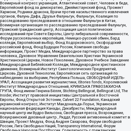
Всемирный конгресс украинцев, Атлантический совет, Человек в беде,
Европейский фонд за демократию, Джеймстаунский фонд, Прожект
Хармони, Родники дракона, Врачи против насильственного извлечения
органов, Фалунь Дафа, Друзья Фалуньгун, Фалуньгун, Коалиция по
расследованию преследования в отношении Фалуньгун в Китае,
Всемирная организация по расследованию преследований Фалуньгун,
Пражский гражданский центр, Ассоциация школ политических
исследований при Совете Европы, Центр либеральной современности,
Форум русскоязычных европейцев, Немецко-русский обмен, Бард
колледж, Европейский выбор, Фонд Ходорковского, Оксфордский
российский фонд, Фонд Будущее России, Компания свободы
информации, Проект Медиа, Международное партнерство за права
человека, Духовное Управление Евангельских Христиан Украинской
Христианской Церкви, Новое Поколение, Духовное Учебное Заведение
Международный Библейский Колледж, Международное христианское
движение, Всемирный Институт Саентологических Предприятий,
Церковь Духовной Технологии, Европейская сеть организаций по
наблюдению за выборами, Республика Польша, СВОБОДНЫЙ ИДЕЛЬ-
УРАЛ, Ассоциация развития журналистики, IStories fonds, Королевский
Институт Международных Отношений, КРИМСЬКА ПРАВОЗАХИСНА
ГРУПА, Фонд имени Генриха Бёлля, Stichting Bellingcat, Bellingcat Ltd, The
Insider, Институт правовой инициативы Центральной и Восточной
Европы, Фонд Открытой Эстонии, Calvert 22 Foundation, Канадский
украинский конгресс, Институт Макдональда-Лорье, Украинская
национальная федерация Канады, Декабристы, Международный
научный центр им Вудро Вильсона, Свободная пресса, Возрождение,
Всеукраинский духовный центр , Риддл, Русский антивоенный комитет в
Швеции, Проект Медуза, Фонд Андрея Сахарова, Форум свободной
России, Лига Свободных Наций, Transparеncy International, Форум
Свободных Народов ПостРоссии, Солидарность с гражданским