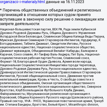
organizacii-i-materialy.html
данные на
16.11.2023
* Перечень общественных объединений и религиозных
организаций в отношении которых судом принято
вступившее в законную силу решение о ликвидации или
запрете деятельности:
Национал-большевистская партия, ВЕК РА, Рада земли Кубанской
Духовно Родовой Державы Русь, Община Духовного Управления
Асгардской Веси Беловодья, Славянская Община Капища Веды Перуна,
Мужская Духовная Семинария Староверов-Инглингов, Нурджулар, К
Богодержавию, Таблиги Джамаат, Свидетели Иеговы, Русское
национальное единство, Национал-социалистическое общество,
Джамаат мувахидов, Объединенный Вилайат Кабарды, Балкарии и
Карачая, Союз славян, Ат-Такфир Валь-Хиджра, Пит Буль, Национал-
социалистическая рабочая партия России, Славянский союз,
Формат-18, Благородный Орден Дьявола, Армия воли народа,
Национальная Социалистическая Инициатива города Череповца,
Духовно-Родовая Держава Русь, Русское национальное единство,
Древнерусской Инглистической церкви Православных Староверов-
Инглингов, Русский общенациональный союз, Движение против
нелегальной иммиграции, Кровь и Честь, О свободе совести и о
религиозных объединениях, Омская организация общественного
политического движения Русское национальное единство, Северное
Братство, Клуб Болельщиков Футбольного Клуба Динамо,
Файзрахманисты, Мусульманская религиозная организация п.
Боровский, Община Коренного Русского народа Щелковского района,
Правый сектор, УНА - УНСО, Украинская повстанческая армия, Тризуб
им. Степана Бандеры, Братство, Белый Крест, Misanthropic division,