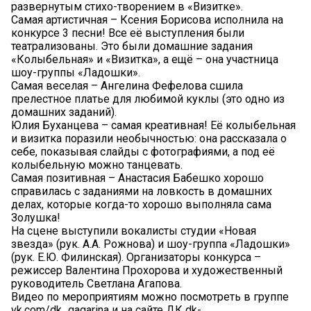
развернутым стихо-творением в «Визитке».
Самая артистичная – Ксения Борисова исполнила на
конкурсе 3 песни! Все её выступления были
театрализованы. Это были домашние задания
«Колыбельная» и «Визитка», а ещё – она участница
шоу-группы «Ладошки».
Самая веселая – Ангелина Фефелова сшила
прелестное платье для любимой куклы (это одно из
домашних заданий).
Юлия Буханцева – самая креативная! Её колыбельная
и визитка поразили необычностью: она рассказала о
себе, показывая слайды с фотографиями, а под её
колыбельную можно танцевать.
Самая позитивная – Анастасия Бабешко хорошо
справилась с заданиями на ловкость в домашних
делах, которые когда-то хорошо выполняла сама
Золушка!
На сцене выступили вокалисты студии «Новая
звезда» (рук. А.А. Рожнова) и шоу-группа «Ладошки»
(рук. Е.Ю. Филинская). Организаторы конкурса –
режиссер Валентина Прохорова и художественный
руководитель Светлана Агапова.
Видео по мероприятиям можно посмотреть в группе
vk.com/dk_gagarina и на сайте ДК dk-