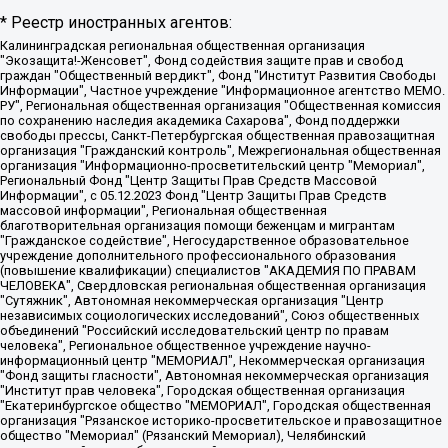
* Реестр иностранных агентов:
Калининградская региональная общественная организация "Экозащита!-Женсовет", Фонд содействия защите прав и свобод граждан "Общественный вердикт", Фонд "Институт Развития Свободы Информации", Частное учреждение "Информационное агентство МЕМО. РУ", Региональная общественная организация "Общественная комиссия по сохранению наследия академика Сахарова", Фонд поддержки свободы прессы, Санкт-Петербургская общественная правозащитная организация "Гражданский контроль", Межрегиональная общественная организация "Информационно-просветительский центр "Мемориал", Региональный Фонд "Центр Защиты Прав Средств Массовой Информации", с 05.12.2023 Фонд "Центр Защиты Прав Средств массовой информации", Региональная общественная благотворительная организация помощи беженцам и мигрантам "Гражданское содействие", Негосударственное образовательное учреждение дополнительного профессионального образования (повышение квалификации) специалистов "АКАДЕМИЯ ПО ПРАВАМ ЧЕЛОВЕКА", Свердловская региональная общественная организация "Сутяжник", Автономная некоммерческая организация "Центр независимых социологических исследований", Союз общественных объединений "Российский исследовательский центр по правам человека", Региональное общественное учреждение научно-информационный центр "МЕМОРИАЛ", Некоммерческая организация "Фонд защиты гласности", Автономная некоммерческая организация "Институт прав человека", Городская общественная организация "Екатеринбургское общество "МЕМОРИАЛ", Городская общественная организация "Рязанское историко-просветительское и правозащитное общество "Мемориал" (Рязанский Мемориал), Челябинский региональный орган общественной самодеятельности – женское общественное объединение "Женщины Евразии", Челябинский региональный орган общественной самодеятельности "Уральская правозащитная группа", Фонд содействия защите здоровья и социальной справедливости имени Андрея Рылькова, Автономная Некоммерческая Организация "Аналитический Центр Юрия Левады", Автономная некоммерческая организация социальной поддержки населения "Проект Апрель", Региональная общественная организация помощи женщинам и детям, находящимся в кризисной ситуации "Информационно-методический центр "Анна", Фонд содействия развитию массовых коммуникаций и правовому просвещению "Так-так-Так", Фонд содействия устойчивому развитию "Серебряная тайга", Свердловский региональный общественный фонд социальных проектов "Новое время", "Idel.Реалии", Кавказ.Реалии, Крым.Реалии, Телеканал Настоящее Время, Татаро-башкирская служба Радио Свобода (Azatliq Radiosi), Радио Свободная Европа/Радио Свобода (PCE/PC), "Сибирь.Реалии", "Фактограф", Благотворительный фонд помощи осужденным и их семьям, Автономная некоммерческая организация "Институт глобализации и социальных движений", Фонд "В защиту прав заключенных", Частное учреждение "Центр поддержки и содействия развитию средств массовой информации", Пензенский региональный общественный благотворительный фонд "Гражданский союз", "Север.Реалии", Некоммерческая организация Фонд "Правовая инициатива", Общество с ограниченной ответственностью "Радио Свободная Европа/Радио Свобода", Чешское информационное агентство "MEDIUM-ORIENT", Красноярская региональная общественная организация "Мы против СПИДа", Камалягин Денис Николаевич, Маркелов Сергей Евгеньевич, Пономарев Лев Александрович, Савицкая Людмила Алексеевна, Автономная некоммерческая организация "Центр по работе с проблемой насилия "НАСИЛИЮ.НЕТ", Межрегиональный профессиональный союз работников здравоохранения "Альянс врачей", Юридическое лицо, зарегистрированное в Латвийской Республике, SIA "Medusa Project" (регистрационный номер 40103797863, дата регистрации 10.06.2014), Некоммерческая организация "Фонд по борьбе с коррупцией", Автономная некоммерческая организация "Институт права и публичной политики", Баданин Роман Сергеевич, Гликин Максим Александрович, Железнова Мария Михайловна, Лукьянова Юлия Сергеевна, Маетная Елизавета Витальевна, Маняхин Петр Борисович, Чуракова Ольга Владимировна, Ярош Юлия Петровна, Юридическое лицо "The Insider SIA", зарегистрированное в Риге, Латвийская Республика (дата регистрации 26.06.2015), являющееся администратором доменного имени интернет-издания "The Insider SIA", https://theins.ru, Постернак Алексей Евгеньевич, Рубин Михаил Аркадьевич, Анин Роман Александрович, Юридическое лицо Istories fonds, зарегистрированное в Латвийской Республике (регистрационный номер 50008295751, дата регистрации 24.02.2020), Великовский Дмитрий Александрович, Долинина Ирина Николаевна, Мароховская Алеся Алексеевна, Шлейнов Роман Юрьевич, Шмагун Олеся Валентиновна, Общество с ограниченной ответственностью "Альтаир 2021", Общество с ограниченной ответственностью "Вега 2021", Общество с ограниченной ответственностью "Главный редактор 2021", Общество с ограниченной ответственностью "Ромашки монолит", Важенков Артем Валерьевич, Ивановская областная общественная организация "Центр гендерных исследований", Гурман Юрий Альбертович, Медиапроект "ОВД-Инфо", Егоров Владимир Владимирович, Жилинский Владимир Александрович, Общество с ограниченной ответственностью "ЗП", Иванова София Юрьевна, Карезина Инна Павловна, Кильтау Екатерина Викторовна, Петров Алексей Викторович, Пискунов Сергей Евгеньевич, Смирнов Сергей Сергеевич, Тихонов Михаил Сергеевич, Общество с ограниченной ответственностью "ЖУРНАЛИСТ-ИНОСТРАННЫЙ АГЕНТ", Арапова Галина Юрьевна, Вольтская Татьяна Анатольевна, Американская компания "Mason G.E.S. Anonymous Foundation" (США), являющаяся владельцем интернет-издания https://mnews.world/, Компания "Stichting Bellingcat", зарегистрированная в Нидерландах (дата регистрации 11.07.2018), Захаров Андрей Вячеславович, Клепиковская Екатерина Дмитриевна, Общество с ограниченной ответственностью "МЕМО", Перл Роман Александрович, Симонов Евгений Алексеевич, Соловьева Елена Анатольевна, Сотников Даниил Владимирович, Сурначева Елизавета Дмитриевна, Автономная некоммерческая организация по защите прав человека и информированию населения "Якутия – Наше Мнение", Общество с ограниченной ответственностью "Москоу диджитал медиа", с 26.01.2023 Общество с ограниченной ответственностью "Чайка Белые сады", Ветошкина Валерия Валерьевна, Заговора Максим Александрович, Межрегиональное общественное движение "Российская ЛГБТ - сеть", Оленичев Максим Владимирович, Павлов Иван Юрьевич, Скворцова Елена Сергеевна, Общество с ограниченной ответственностью "Как бы инагент", Кочетков Игорь Викторович, Общество с ограниченной ответственностью "Честные выборы", Еланчик Олег Александрович, Общество с ограниченной ответственностью "Нобелевский призыв", Гималова Регина Эмилевна, Григорьев Андрей Валерьевич, Григорьева Алина Александровна, Ассоциация по содействию защите прав призывников, альтернативнослужащих и военнослужащих "Правозащитная группа "Гражданин.Армия.Право", Хисамова Регина Фаритовна, Автономная некоммерческая организация по реализации социально-правовых программ "Лилит", Дальневосточное общественное движение "Маяк", Санкт-Петербургская ЛГБТ-инициативная группа "Выход", Инициативная группа ЛГБТ+ "Реверс", Алексеев Андрей Викторович, Бекбулатова Таисия Львовна, Беляев Иван Михайлович, Владыкина Елена Сергеевна, Гельман Марат Александрович, Никульшина Вероника Юрьевна, Толоконникова Надежда Андреевна, Шендерович Виктор Анатольевич, Общество с ограниченной ответственностью "Данное сообщение", Общество с ограниченной ответственностью Издательский дом "Новая глава", Айнбиндер Александра Александровна, Московский комьюнити-центр для ЛГБТ+инициатив, Благотворительный фонд развития филантропии, Deutsche Welle (Германия, Kurt-Schumacher-Strasse 3, 53113 Bonn), Борзунова Мария Михайловна, Воробьев Виктор Викторович, Голубева Анна Львовна, Константинова Алла Михайловна, Малкова Ирина Владимировна, Мурадов Мурад Абдулгалимович, Осетинская Елизавета Николаевна, Понасенков Евгений Николаевич, Ганапольский Матвей Юрьевич, Киселев Евгений Алексеевич, Борухович Ирина Григорьевна, Дремин Иван Тимофеевич, Дубровский Дмитрий Викторович, Красноярская региональная общественная организация поддержки и развития альтернативных образовательных технологий и межкультурных коммуникаций "ИНТЕРРА", Маяковская Екатерина Алексеевна, Фейгин Марк Захарович, Филимонов Андрей Викторович, Дзугкоева Регина Николаевна, Доброхотов Роман Александрович, Дудь Юрий Александрович, Елкин Сергей Владимирович, Кругликов Кирилл Игоревич, Сабунаева Мария Леонидовна, Семенов Алексей Владимирович, Шаинян Карен Багратович, Шульман Екатерина Михайловна, Асафьев Артур Валерьевич, Вахштайн Виктор Семенович, Венедиктов Алексей Алексеевич, Лушникова Екатерина Евгеньевна, Волков Леонид Михайлович, Невзоров Александр Глебович, Пархоменко Сергей Борисович, Сироткин Ярослав Николаевич, Кара-Мурза Владимир Владимирович, Баранова Наталья Владимировна, Гозман Леонид Яковлевич, Кагарлицкий Борис Юльевич, Климарев Михаил Валерьевич, Милов Владимир Станиславович, Автономная некоммерческая организация Краснодарский центр современного искусства "Типография", Моргенштерн Алишер Тагирович, Соболь Любовь Эдуардовна, Общество с ограниченной ответственностью "ЛИЗА НОРМ", Каспаров Гарри Кимович, Ходорковский Михаил Борисович, Общество с ограниченной ответственностью "Апрельские тезисы", Данилович Ирина Брониславовна, Кашин Олег Владимирович, Петров Николай Владимирович, Пивоваров Алексей Владимирович, Соколов Михаил Владимирович, Цветкова Юлия Владимировна, Чичваркин Евгений Александрович, Комитет против пыток/Команда против пыток, Общество с ограниченной ответственностью "Первый научный", Общество с ограниченной ответственностью "Вертолет и ко", Белоцерковская Вероника Борисовна, Кац Максим Евгеньевич, Лазарева Татьяна Юрьевна, Шаведдинов Руслан Табризович, Яшин Илья Валерьевич, Общество с ограниченной ответственностью "Иноагент ААВ", Алешковский Дмитрий Петрович, Альбац Евгения Марковна, Быков Дмитрий Львович, Галямина Юлия Евгеньевна, Лойко Сергей Леонидович, Мартынов Кирилл Константинович, Медведев Сергей Александрович, Крашенинников Федор Геннадиевич, Гордеева Катерина Вл