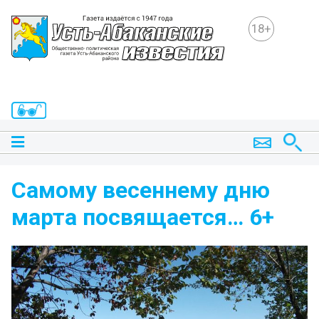
18+
Самому весеннему дню
марта посвящается… 6+