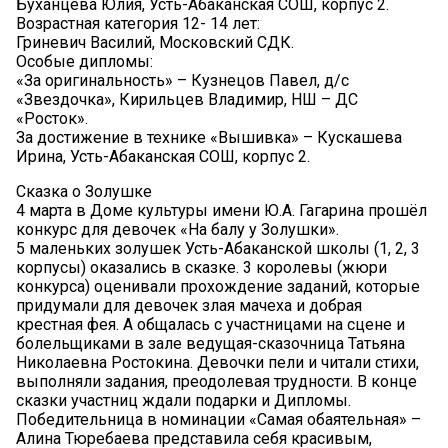
Буханцева Юлия, Усть-Абаканская СОШ, корпус 2.
Возрастная категория 12- 14 лет:
Гриневич Василий, Московский СДК.
Особые дипломы:
«За оригинальность» – Кузнецов Павел, д/с
«Звездочка», Кирильцев Владимир, НШ – ДС
«Росток».
За достижение в технике «Вышивка» – Кускашева
Ирина, Усть-Абаканская СОШ, корпус 2.
Сказка о Золушке
4 марта в Доме культуры имени Ю.А. Гагарина прошёл
конкурс для девочек «На балу у Золушки».
5 маленьких золушек Усть-Абаканской школы (1, 2, 3
корпусы) оказались в сказке. 3 королевы (жюри
конкурса) оценивали прохождение заданий, которые
придумали для девочек злая мачеха и добрая
крестная фея. А общалась с участницами на сцене и
болельщиками в зале ведущая-сказочница Татьяна
Николаевна Ростокина. Девочки пели и читали стихи,
выполняли задания, преодолевая трудности. В конце
сказки участниц ждали подарки и Дипломы.
Победительница в номинации «Самая обаятельная» –
Алина Тюребаева представила себя красивым,