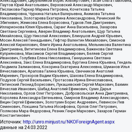
Алексадрович, Цирульников Борис Альбертович, Гасан Ольга Павловна,
Паутов Юрий Анатольевич, Верховский Александр Маркович,
Пислакова-Паркер Марина Петровна, Кочеткова Татьяна
Владимировна, Чуркина Наталья Валерьевна, Акимова Татьяна
Николаевна, Золотарева Екатерина Александровна, Рачинский Ян
Збигневич, Жемкова Елена Борисовна, Гудков Лев Дмитриевич,
Илларионова Юлия Юрьевна, Саранг Анна Васильевна, Захарова
Светлана Сергеевна, Аверин Владимир Анатольевич, Щур Татьяна
Михайловна, Щур Николай Алексеевич, Блинушов Андрей Юрьевич,
Мосин Алексей Геннадьевич, Гефтер Валентин Михайлович, Симонов
Алексей Кириллович, Флиге Ирина Анатольевна, Мельникова Валентина
Дмитриевна, Вититинова Елена Владимировна, Баженова Светлана
Куприяновна, Максимов Сергей Владимирович, Беляев Сергей
Иванович, Голубева Елена Николаевна, Ганнушкина Светлана
Алексеевна, Закс Елена Владимировна, Буртина Елена Юрьевна, Гендель
Людмила Залмановна, Кокорина Екатерина Алексеевна, Шуманов Илья
Вячеславович, Арапова Галина Юрьевна, Свечников Анатолий
Мариевич, Прохоров Вадим Юрьевич, Шахова Елена Владимировна,
Подузов Сергей Васильевич, Протасова Ирина Вячеславовна,
Литинский Леонид Борисович, Лукашевский Сергей Маркович, Бахмин
Вячеслав Иванович, Шабад Анатолий Ефимович, Сухих Дарья
Николаевна, Орлов Олег Петрович, Добровольская Анна Дмитриевна,
Королева Александра Евгеньевна, Смирнов Владимир Александрович,
Вицин Сергей Ефимович, Золотухин Борис Андреевич, Левинсон Лев
Семенович, Локшина Татьяна Иосифовна, Орлов Олег Петрович,
Полякова Мара Федоровна, Резник Генри Маркович, Захаров Герман
Константинович
Источник:
http://unro.minjust.ru/NKOForeignAgent.aspx
данные на
24.03.2022