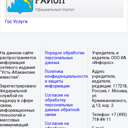
Гос Услуги
На данном сайте
Порядок обработки
Учредитель и
распространяется
персональных
издатель ООО ИА
информация
данных
«Инфорос».
сетевого издания
Политика
Адрес
"Усть-Абаканские
конфиденциальности
учредителя,
известия".
и защиты
издателя,
Зарегистрировано
информации
редакции: 117218,
Федеральной
Россия, г. Москва,
Согласие на
службой по
ул.
обработку
надзору в сфере
Кржижановского,
персональных
связи,
д.13, кор. 2
данных обратной
информационных
связи
Телефон: +7 (495)
технологий и
718-84-11
массовых
Согласие на
коммуникаций