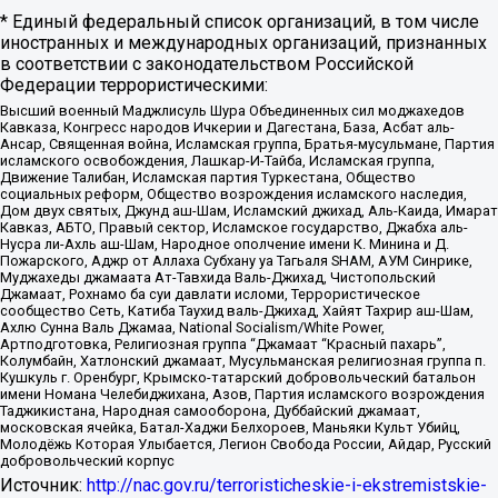
* Единый федеральный список организаций, в том числе
иностранных и международных организаций, признанных
в соответствии с законодательством Российской
Федерации террористическими:
Высший военный Маджлисуль Шура Объединенных сил моджахедов
Кавказа, Конгресс народов Ичкерии и Дагестана, База, Асбат аль-
Ансар, Священная война, Исламская группа, Братья-мусульмане, Партия
исламского освобождения, Лашкар-И-Тайба, Исламская группа,
Движение Талибан, Исламская партия Туркестана, Общество
социальных реформ, Общество возрождения исламского наследия,
Дом двух святых, Джунд аш-Шам, Исламский джихад, Аль-Каида, Имарат
Кавказ, АБТО, Правый сектор, Исламское государство, Джабха аль-
Нусра ли-Ахль аш-Шам, Народное ополчение имени К. Минина и Д.
Пожарского, Аджр от Аллаха Субхану уа Тагьаля SHAM, АУМ Синрике,
Муджахеды джамаата Ат-Тавхида Валь-Джихад, Чистопольский
Джамаат, Рохнамо ба суи давлати исломи, Террористическое
сообщество Сеть, Катиба Таухид валь-Джихад, Хайят Тахрир аш-Шам,
Ахлю Сунна Валь Джамаа, National Socialism/White Power,
Артподготовка, Религиозная группа “Джамаат “Красный пахарь”,
Колумбайн, Хатлонский джамаат, Мусульманская религиозная группа п.
Кушкуль г. Оренбург, Крымско-татарский добровольческий батальон
имени Номана Челебиджихана, Азов, Партия исламского возрождения
Таджикистана, Народная самооборона, Дуббайский джамаат,
московская ячейка, Батал-Хаджи Белхороев, Маньяки Культ Убийц,
Молодёжь Которая Улыбается, Легион Свобода России, Айдар, Русский
добровольческий корпус
Источник:
http://nac.gov.ru/terroristicheskie-i-ekstremistskie-