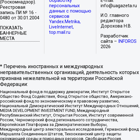
обработку
E-mail:
(Роскомнадзор).
персональных
info@uagazeta.ru
Реестровая
данных с помощью
запись ПИ № 16 -
И.О. главного
сервисов
0480 от 30.01.2004
редактора
Yandex.Metrika,
Дорохова Н.В.
LiveInternet,
ПОКАЗАТЬ
top.mail.ru
БАННЕРНЫЕ
Разработчик
МЕСТА
сайта –
INFOROS
2026
* Перечень иностранных и международных
неправительственных организаций, деятельность которых
признана нежелательной на территории Российской
Федерации:
Национальный фонд в поддержку демократии, Институт Открытое
Общество Фонд Содействия, Фонд Открытое общество, Американо-
российский фонд по экономическому и правовому развитию,
Национальный Демократический Институт Международных Отношений,
MEDIA DEVELOPMENT INVESTMENT FUND, Международный
Республиканский Институт, Открытая Россия, Институт современной
России, Черноморский фонд регионального сотрудничества,
Европейская Платформа за Демократические Выборы,
Международный центр электоральных исследований, Германский фонд
Маршалла Соединенных Штатов, Тихоокеанский центр защиты
окружающей среды и природных ресурсов, Свободная Россия,