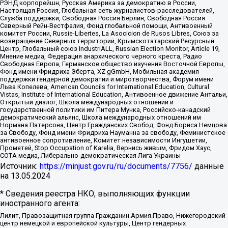
РЭНД корпорейшн, Русская Америка за демократию в России,
Настоящая Россия, Глобальная сеть журналистов-расследователей,
Служба поддержки, Свободная Россия Берлин, Свободная Россия
Северный Рейн-Вестфалия, Фонд глобальной помощи, Антивоенный
комитет России, Russie-Libertes, La Asocicion de Rusos Libres, Союз за
возвращение Северных территорий, Крымскотатарский Ресурсный
Центр, Глобальный союз IndustriALL, Russian Election Monitor, Article 19,
Мнение медиа, Федерация анархического черного креста, Радио
Свободная Европа, Германское общество изучения Восточной Европы,
Фонд имени Фридриха Эберта, XZ gGmbH, Мобильная академия
поддержки гендерной демократии и миротворчества, Форум имени
Льва Копелева, American Councils for International Education, Cultural
Vistas, Institute of International Education, Антивоенное движение Антальи,
Открытый диалог, Школа международных отношений и
государственной политики им Питера Мунка, Российско-канадский
демократический альянс, Школа международных отношений им
Нормана Патерсона, Центр Гражданских Свобод, Фонд Бориса Немцова
за Свободу, Фонд имени Фридриха Науманна за свободу, Феминистское
антивоенное сопротивление, Комитет независимости Ингушетии,
Прометей, Stop Occupation of Karelia, Вернись живым, Фридом Хаус,
СОТА медиа, Либерально-демократическая Лига Украины
Источник:
https://minjust.gov.ru/ru/documents/7756/
данные
на
13.05.2024
* Сведения реестра НКО, выполняющих функции
иностранного агента:
Лилит, Правозащитная группа Гражданин.Армия.Право, Нижегородский
центр немецкой и европейской культуры, Центр гендерных