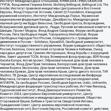
Институт Международных Отношений, КРИМСЬКА ПРАВОЗАХИСНА
ГРУПА, Фонд имени Генриха Бёлля, Stichting Bellingcat, Bellingcat Ltd, The
Insider, Институт правовой инициативы Центральной и Восточной
Европы, Фонд Открытой Эстонии, Calvert 22 Foundation, Канадский
украинский конгресс, Институт Макдональда-Лорье, Украинская
национальная федерация Канады, Декабристы, Международный
научный центр им Вудро Вильсона, Свободная пресса, Возрождение,
Всеукраинский духовный центр , Риддл, Русский антивоенный комитет в
Швеции, Проект Медуза, Фонд Андрея Сахарова, Форум свободной
России, Лига Свободных Наций, Transparеncy International, Форум
Свободных Народов ПостРоссии, Солидарность с гражданским
движением в России – Solidarus, КрымSOS, Свободный университет,
Институт государственного управления, Форум гражданского общества
Россия, Беллона, Союз жителей островов Тисима и Хабомаи, Съезд
народных депутатов, Гринпис Интернешнл, Фонд борьбы с коррупцией
Инк, Завет церквей TCCN, Агора, Всемирный фонд природы, BDR Novaja
Gazeta-Europe, Алтай проект, Образовательный дом прав человека
Чернигов, Фонд Дом Прав Человека, Белорусский дом прав человека
имени Бориса Звозскова, Дом прав человека Тбилиси, Дом прав
человека Ереван, Дом прав человека Крым, Центр дикого лосося, TVR
Studios, ТВ Дождь, Центр европейских исследований им Вилфрида
Мартенса, Сетевое объединение журналистов расследователей,
АЛЛАТРА, За свободную Россию, Свободная Бурятия, Uralic, UnKremlin,
Международная федерация транспортных рабочих, ИстЧам Финланд,
Гудзоновский институт, Фонд Демократического Развития,
Комитет-2024, Центрально-Европейский университет, Центр
восточноевропейских и международных исследований, Общество
Сторожевой башни, Библии и трактатов Свидетелей Иеговы,
Гражданский Совет, Центр анализа европейской политики,
Академическая сеть Восточная Европа, Российский комитет действия,