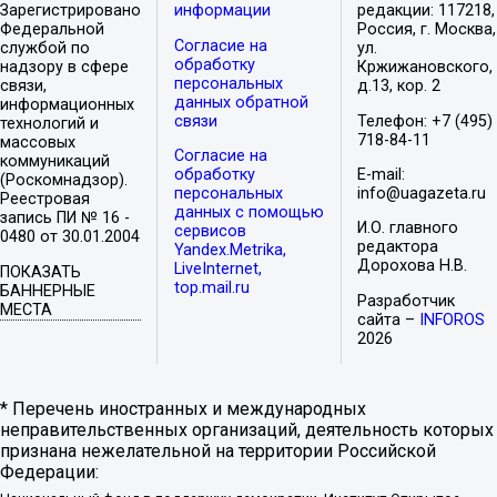
Зарегистрировано
информации
редакции: 117218,
Федеральной
Россия, г. Москва,
Согласие на
службой по
ул.
обработку
надзору в сфере
Кржижановского,
персональных
связи,
д.13, кор. 2
данных обратной
информационных
связи
Телефон: +7 (495)
технологий и
718-84-11
массовых
Согласие на
коммуникаций
обработку
E-mail:
(Роскомнадзор).
персональных
info@uagazeta.ru
Реестровая
данных с помощью
запись ПИ № 16 -
И.О. главного
сервисов
0480 от 30.01.2004
редактора
Yandex.Metrika,
Дорохова Н.В.
LiveInternet,
ПОКАЗАТЬ
top.mail.ru
БАННЕРНЫЕ
Разработчик
МЕСТА
сайта –
INFOROS
2026
* Перечень иностранных и международных
неправительственных организаций, деятельность которых
признана нежелательной на территории Российской
Федерации: