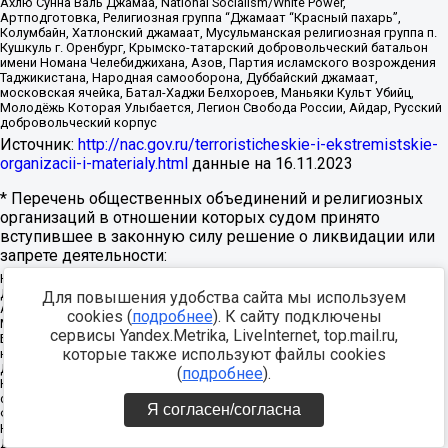
Ахлю Сунна Валь Джамаа, National Socialism/White Power,
Артподготовка, Религиозная группа “Джамаат “Красный пахарь”,
Колумбайн, Хатлонский джамаат, Мусульманская религиозная группа п.
Кушкуль г. Оренбург, Крымско-татарский добровольческий батальон
имени Номана Челебиджихана, Азов, Партия исламского возрождения
Таджикистана, Народная самооборона, Дуббайский джамаат,
московская ячейка, Батал-Хаджи Белхороев, Маньяки Культ Убийц,
Молодёжь Которая Улыбается, Легион Свобода России, Айдар, Русский
добровольческий корпус
Источник:
http://nac.gov.ru/terroristicheskie-i-ekstremistskie-
organizacii-i-materialy.html
данные на
16.11.2023
* Перечень общественных объединений и религиозных
организаций в отношении которых судом принято
вступившее в законную силу решение о ликвидации или
запрете деятельности:
Национал-большевистская партия, ВЕК РА, Рада земли Кубанской
Духовно Родовой Державы Русь, Община Духовного Управления
Для повышения удобства сайта мы используем
Асгардской Веси Беловодья, Славянская Община Капища Веды Перуна,
cookies (
подробнее
). К сайту подключены
Мужская Духовная Семинария Староверов-Инглингов, Нурджулар, К
сервисы Yandex.Metrika, LiveInternet, top.mail.ru,
Богодержавию, Таблиги Джамаат, Свидетели Иеговы, Русское
которые также используют файлы cookies
национальное единство, Национал-социалистическое общество,
Джамаат мувахидов, Объединенный Вилайат Кабарды, Балкарии и
(
подробнее
).
Карачая, Союз славян, Ат-Такфир Валь-Хиджра, Пит Буль, Национал-
социалистическая рабочая партия России, Славянский союз,
Я согласен/согласна
Формат-18, Благородный Орден Дьявола, Армия воли народа,
Национальная Социалистическая Инициатива города Череповца,
Духовно-Родовая Держава Русь, Русское национальное единство,