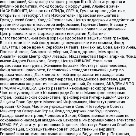
исследований, Фонд защиты прав граждан Штаб, Институт права и
публичной политики, Фонд борьбы с коррупцией, Альянс врачей,
НАСИЛИЮ.НЕТ, Мы против СПИДа, СВЕЧА, Гуманитарное действие,
Открытый Петербург, Лига Избирателей, Правовая инициатива,
Гражданский Союз, Хасдей Ерушалаим, Центр поддержки и содействия
развитию средств массовой информации, Горячая Линия, В защиту
прав заключенных, Институт глобализации и социальных движений,
Центр социально-информационных инициатив Действие,
Благотворительный фонд охраны здоровья и защиты прав граждан,
Благотворительный фонд помощи осужденным и их семьям, Фонд
Тольятти, Новое время, Серебряная тайга, Так-Так-Так, Сова, центр Анна,
Проект Апрель, Самарская губерния, Эра здоровья, Мемориал,
Аналитический Центр Юрия Левады, Издательство Парк Гагарина, Фонд
имени Андрея Рылькова, Сфера, Центр СИБАЛЬТ, Уральская
правозащитная группа, Женщины Евразии, Институт прав человека,
Фонд защиты гласности, Российский исследовательский центр по
правам человека, Дальневосточный центр развития гражданских
инициатив и социального партнерства, Гражданское действие, Центр
независимых социологических исследований, Сутяжник, АКАДЕМИЯ ПО
ПРАВАМ ЧЕЛОВЕКА, Центр развития некоммерческих организаций,
Частное учреждение в Калининграде Совета Министров северных
стран, Гражданское содействие, Трансперенси Интернешнл-Р, Центр
Защиты Прав Средств Массовой Информации, Институт развития
прессы - Сибирь, Частное учреждение в Санкт-Петербурге Совета
Министров Северных Стран, Фонд поддержки свободы прессы,
Гражданский контроль, Человек и Закон, Общественная комиссия по
сохранению наследия академика Сахарова, Информационное агентство
МЕМО. РУ, Институт региональной прессы, Институт Развития Свободы
Информации, Экозащита!-Женсовет, Общественный вердикт,
Евразийская антимонопольная ассоциация, Бедушев Петр Петрович,