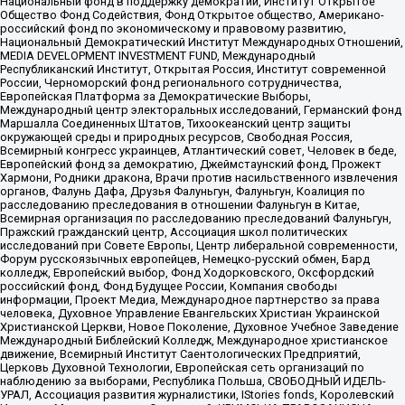
Национальный фонд в поддержку демократии, Институт Открытое
Общество Фонд Содействия, Фонд Открытое общество, Американо-
российский фонд по экономическому и правовому развитию,
Национальный Демократический Институт Международных Отношений,
MEDIA DEVELOPMENT INVESTMENT FUND, Международный
Республиканский Институт, Открытая Россия, Институт современной
России, Черноморский фонд регионального сотрудничества,
Европейская Платформа за Демократические Выборы,
Международный центр электоральных исследований, Германский фонд
Маршалла Соединенных Штатов, Тихоокеанский центр защиты
окружающей среды и природных ресурсов, Свободная Россия,
Всемирный конгресс украинцев, Атлантический совет, Человек в беде,
Европейский фонд за демократию, Джеймстаунский фонд, Прожект
Хармони, Родники дракона, Врачи против насильственного извлечения
органов, Фалунь Дафа, Друзья Фалуньгун, Фалуньгун, Коалиция по
расследованию преследования в отношении Фалуньгун в Китае,
Всемирная организация по расследованию преследований Фалуньгун,
Пражский гражданский центр, Ассоциация школ политических
исследований при Совете Европы, Центр либеральной современности,
Форум русскоязычных европейцев, Немецко-русский обмен, Бард
колледж, Европейский выбор, Фонд Ходорковского, Оксфордский
российский фонд, Фонд Будущее России, Компания свободы
информации, Проект Медиа, Международное партнерство за права
человека, Духовное Управление Евангельских Христиан Украинской
Христианской Церкви, Новое Поколение, Духовное Учебное Заведение
Международный Библейский Колледж, Международное христианское
движение, Всемирный Институт Саентологических Предприятий,
Церковь Духовной Технологии, Европейская сеть организаций по
наблюдению за выборами, Республика Польша, СВОБОДНЫЙ ИДЕЛЬ-
УРАЛ, Ассоциация развития журналистики, IStories fonds, Королевский