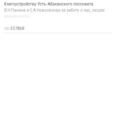
благоустройству Усть-Абаканского поссовета
В.Н.Панина и С.А.Новосёлова за заботу о нас, людях
преклонного...
337868