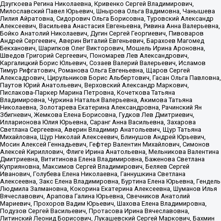
Дзугкоева Регина Николаевна, Кривенко Сергей Владимирович,
Милославский Павел Юрьевич, Шнырова Ольга Вадимовна, Чанышева
Лилия Айратовна, Сидорович Ольга Борисовна, Туровский Александр
Алексеевич, Васильева Анастасия Евгеньевна, Ривина Анна Валерьевна,
Бойко Анатолий Николаевич, Дугин Сергей Георгиевич, Пивоваров
Андрей Сергеевич, Аверин Виталий Евгеньевич, Барахоев Магомед
Бекханович, Шарипков Олег Викторович, Мошель Ирина Ароновна,
Шведов Григорий Сергеевич, Пономарев Лев Александрович,
Каргалицкий Борис Юльевич, Созаев Валерий Валерьевич, Исламов
Тимур Рифгатович, Романова Ольга Евгеньевна, Щаров Сергей
Алексадрович, Цирульников Борис Альбертович, Гасан Ольга Павловна,
Паутов Юрий Анатольевич, Верховский Александр Маркович,
Пислакова-Паркер Марина Петровна, Кочеткова Татьяна
Владимировна, Чуркина Наталья Валерьевна, Акимова Татьяна
Николаевна, Золотарева Екатерина Александровна, Рачинский Ян
Збигневич, Жемкова Елена Борисовна, Гудков Лев Дмитриевич,
Илларионова Юлия Юрьевна, Саранг Анна Васильевна, Захарова
Светлана Сергеевна, Аверин Владимир Анатольевич, Щур Татьяна
Михайловна, Щур Николай Алексеевич, Блинушов Андрей Юрьевич,
Мосин Алексей Геннадьевич, Гефтер Валентин Михайлович, Симонов
Алексей Кириллович, Флиге Ирина Анатольевна, Мельникова Валентина
Дмитриевна, Вититинова Елена Владимировна, Баженова Светлана
Куприяновна, Максимов Сергей Владимирович, Беляев Сергей
Иванович, Голубева Елена Николаевна, Ганнушкина Светлана
Алексеевна, Закс Елена Владимировна, Буртина Елена Юрьевна, Гендель
Людмила Залмановна, Кокорина Екатерина Алексеевна, Шуманов Илья
Вячеславович, Арапова Галина Юрьевна, Свечников Анатолий
Мариевич, Прохоров Вадим Юрьевич, Шахова Елена Владимировна,
Подузов Сергей Васильевич, Протасова Ирина Вячеславовна,
Литинский Леонид Борисович, Лукашевский Сергей Маркович, Бахмин