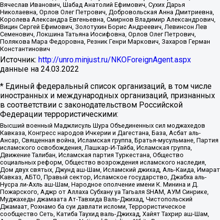
Вячеслав Иванович, Шабад Анатолий Ефимович, Сухих Дарья
Николаевна, Орлов Олег Петрович, Добровольская Анна Дмитриевна,
Королева Александра Евгеньевна, Смирнов Владимир Александрович,
Вицин Сергей Ефимович, Золотухин Борис Андреевич, Левинсон Лев
Семенович, Локшина Татьяна Иосифовна, Орлов Олег Петрович,
Полякова Мара Федоровна, Резник Генри Маркович, Захаров Герман
Константинович
Источник:
http://unro.minjust.ru/NKOForeignAgent.aspx
данные на
24.03.2022
* Единый федеральный список организаций, в том числе
иностранных и международных организаций, признанных
в соответствии с законодательством Российской
Федерации террористическими:
Высший военный Маджлисуль Шура Объединенных сил моджахедов
Кавказа, Конгресс народов Ичкерии и Дагестана, База, Асбат аль-
Ансар, Священная война, Исламская группа, Братья-мусульмане, Партия
исламского освобождения, Лашкар-И-Тайба, Исламская группа,
Движение Талибан, Исламская партия Туркестана, Общество
социальных реформ, Общество возрождения исламского наследия,
Дом двух святых, Джунд аш-Шам, Исламский джихад, Аль-Каида, Имарат
Кавказ, АБТО, Правый сектор, Исламское государство, Джабха аль-
Нусра ли-Ахль аш-Шам, Народное ополчение имени К. Минина и Д.
Пожарского, Аджр от Аллаха Субхану уа Тагьаля SHAM, АУМ Синрике,
Муджахеды джамаата Ат-Тавхида Валь-Джихад, Чистопольский
Джамаат, Рохнамо ба суи давлати исломи, Террористическое
сообщество Сеть, Катиба Таухид валь-Джихад, Хайят Тахрир аш-Шам,