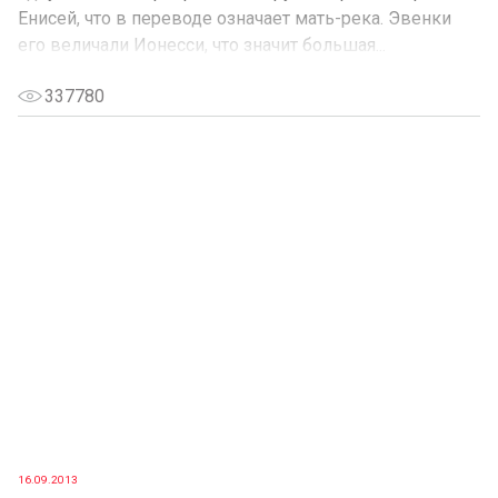
Енисей, что в переводе означает мать-река. Эвенки
его величали Ионесси, что значит большая...
337780
16.09.2013