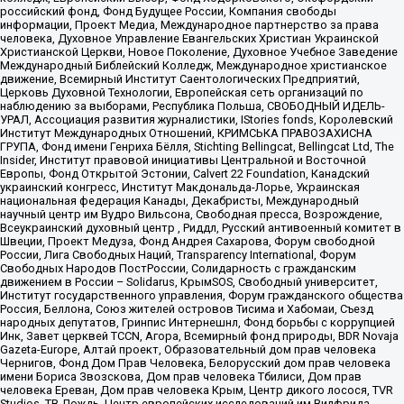
российский фонд, Фонд Будущее России, Компания свободы
информации, Проект Медиа, Международное партнерство за права
человека, Духовное Управление Евангельских Христиан Украинской
Христианской Церкви, Новое Поколение, Духовное Учебное Заведение
Международный Библейский Колледж, Международное христианское
движение, Всемирный Институт Саентологических Предприятий,
Церковь Духовной Технологии, Европейская сеть организаций по
наблюдению за выборами, Республика Польша, СВОБОДНЫЙ ИДЕЛЬ-
УРАЛ, Ассоциация развития журналистики, IStories fonds, Королевский
Институт Международных Отношений, КРИМСЬКА ПРАВОЗАХИСНА
ГРУПА, Фонд имени Генриха Бёлля, Stichting Bellingcat, Bellingcat Ltd, The
Insider, Институт правовой инициативы Центральной и Восточной
Европы, Фонд Открытой Эстонии, Calvert 22 Foundation, Канадский
украинский конгресс, Институт Макдональда-Лорье, Украинская
национальная федерация Канады, Декабристы, Международный
научный центр им Вудро Вильсона, Свободная пресса, Возрождение,
Всеукраинский духовный центр , Риддл, Русский антивоенный комитет в
Швеции, Проект Медуза, Фонд Андрея Сахарова, Форум свободной
России, Лига Свободных Наций, Transparеncy International, Форум
Свободных Народов ПостРоссии, Солидарность с гражданским
движением в России – Solidarus, КрымSOS, Свободный университет,
Институт государственного управления, Форум гражданского общества
Россия, Беллона, Союз жителей островов Тисима и Хабомаи, Съезд
народных депутатов, Гринпис Интернешнл, Фонд борьбы с коррупцией
Инк, Завет церквей TCCN, Агора, Всемирный фонд природы, BDR Novaja
Gazeta-Europe, Алтай проект, Образовательный дом прав человека
Чернигов, Фонд Дом Прав Человека, Белорусский дом прав человека
имени Бориса Звозскова, Дом прав человека Тбилиси, Дом прав
человека Ереван, Дом прав человека Крым, Центр дикого лосося, TVR
Studios, ТВ Дождь, Центр европейских исследований им Вилфрида