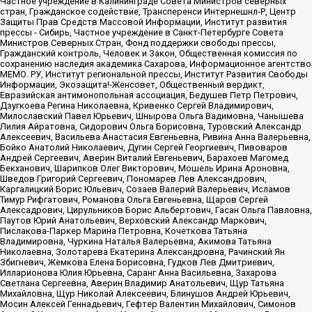
Частное учреждение в Калининграде Совета Министров северных
стран, Гражданское содействие, Трансперенси Интернешнл-Р, Центр
Защиты Прав Средств Массовой Информации, Институт развития
прессы - Сибирь, Частное учреждение в Санкт-Петербурге Совета
Министров Северных Стран, Фонд поддержки свободы прессы,
Гражданский контроль, Человек и Закон, Общественная комиссия по
сохранению наследия академика Сахарова, Информационное агентство
МЕМО. РУ, Институт региональной прессы, Институт Развития Свободы
Информации, Экозащита!-Женсовет, Общественный вердикт,
Евразийская антимонопольная ассоциация, Бедушев Петр Петрович,
Дзугкоева Регина Николаевна, Кривенко Сергей Владимирович,
Милославский Павел Юрьевич, Шнырова Ольга Вадимовна, Чанышева
Лилия Айратовна, Сидорович Ольга Борисовна, Туровский Александр
Алексеевич, Васильева Анастасия Евгеньевна, Ривина Анна Валерьевна,
Бойко Анатолий Николаевич, Дугин Сергей Георгиевич, Пивоваров
Андрей Сергеевич, Аверин Виталий Евгеньевич, Барахоев Магомед
Бекханович, Шарипков Олег Викторович, Мошель Ирина Ароновна,
Шведов Григорий Сергеевич, Пономарев Лев Александрович,
Каргалицкий Борис Юльевич, Созаев Валерий Валерьевич, Исламов
Тимур Рифгатович, Романова Ольга Евгеньевна, Щаров Сергей
Алексадрович, Цирульников Борис Альбертович, Гасан Ольга Павловна,
Паутов Юрий Анатольевич, Верховский Александр Маркович,
Пислакова-Паркер Марина Петровна, Кочеткова Татьяна
Владимировна, Чуркина Наталья Валерьевна, Акимова Татьяна
Николаевна, Золотарева Екатерина Александровна, Рачинский Ян
Збигневич, Жемкова Елена Борисовна, Гудков Лев Дмитриевич,
Илларионова Юлия Юрьевна, Саранг Анна Васильевна, Захарова
Светлана Сергеевна, Аверин Владимир Анатольевич, Щур Татьяна
Михайловна, Щур Николай Алексеевич, Блинушов Андрей Юрьевич,
Мосин Алексей Геннадьевич, Гефтер Валентин Михайлович, Симонов