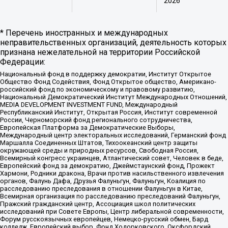
2026
* Перечень иностранных и международных
неправительственных организаций, деятельность которых
признана нежелательной на территории Российской
Федерации:
Национальный фонд в поддержку демократии, Институт Открытое
Общество Фонд Содействия, Фонд Открытое общество, Американо-
российский фонд по экономическому и правовому развитию,
Национальный Демократический Институт Международных Отношений,
MEDIA DEVELOPMENT INVESTMENT FUND, Международный
Республиканский Институт, Открытая Россия, Институт современной
России, Черноморский фонд регионального сотрудничества,
Европейская Платформа за Демократические Выборы,
Международный центр электоральных исследований, Германский фонд
Маршалла Соединенных Штатов, Тихоокеанский центр защиты
окружающей среды и природных ресурсов, Свободная Россия,
Всемирный конгресс украинцев, Атлантический совет, Человек в беде,
Европейский фонд за демократию, Джеймстаунский фонд, Прожект
Хармони, Родники дракона, Врачи против насильственного извлечения
органов, Фалунь Дафа, Друзья Фалуньгун, Фалуньгун, Коалиция по
расследованию преследования в отношении Фалуньгун в Китае,
Всемирная организация по расследованию преследований Фалуньгун,
Пражский гражданский центр, Ассоциация школ политических
исследований при Совете Европы, Центр либеральной современности,
Форум русскоязычных европейцев, Немецко-русский обмен, Бард
колледж, Европейский выбор, Фонд Ходорковского, Оксфордский