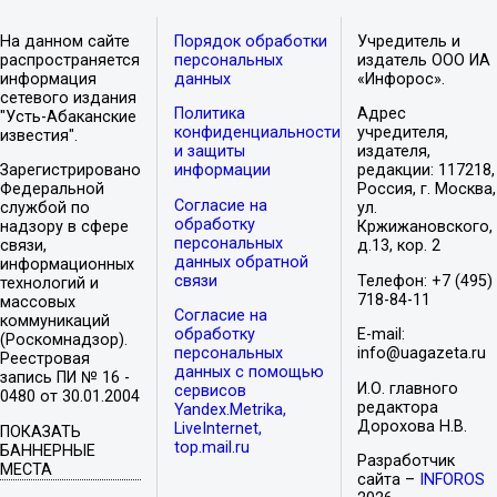
На данном сайте
Порядок обработки
Учредитель и
распространяется
персональных
издатель ООО ИА
информация
данных
«Инфорос».
сетевого издания
Политика
Адрес
"Усть-Абаканские
конфиденциальности
учредителя,
известия".
и защиты
издателя,
Зарегистрировано
информации
редакции: 117218,
Федеральной
Россия, г. Москва,
Согласие на
службой по
ул.
обработку
надзору в сфере
Кржижановского,
персональных
связи,
д.13, кор. 2
данных обратной
информационных
связи
Телефон: +7 (495)
технологий и
718-84-11
массовых
Согласие на
коммуникаций
обработку
E-mail:
(Роскомнадзор).
персональных
info@uagazeta.ru
Реестровая
данных с помощью
запись ПИ № 16 -
И.О. главного
сервисов
0480 от 30.01.2004
редактора
Yandex.Metrika,
Дорохова Н.В.
LiveInternet,
ПОКАЗАТЬ
top.mail.ru
БАННЕРНЫЕ
Разработчик
МЕСТА
сайта –
INFOROS