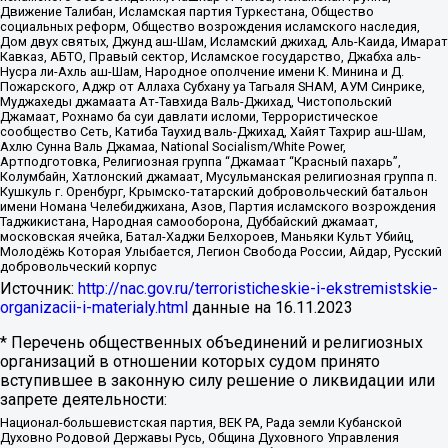
Движение Талибан, Исламская партия Туркестана, Общество
социальных реформ, Общество возрождения исламского наследия,
Дом двух святых, Джунд аш-Шам, Исламский джихад, Аль-Каида, Имарат
Кавказ, АБТО, Правый сектор, Исламское государство, Джабха аль-
Нусра ли-Ахль аш-Шам, Народное ополчение имени К. Минина и Д.
Пожарского, Аджр от Аллаха Субхану уа Тагьаля SHAM, АУМ Синрике,
Муджахеды джамаата Ат-Тавхида Валь-Джихад, Чистопольский
Джамаат, Рохнамо ба суи давлати исломи, Террористическое
сообщество Сеть, Катиба Таухид валь-Джихад, Хайят Тахрир аш-Шам,
Ахлю Сунна Валь Джамаа, National Socialism/White Power,
Артподготовка, Религиозная группа “Джамаат “Красный пахарь”,
Колумбайн, Хатлонский джамаат, Мусульманская религиозная группа п.
Кушкуль г. Оренбург, Крымско-татарский добровольческий батальон
имени Номана Челебиджихана, Азов, Партия исламского возрождения
Таджикистана, Народная самооборона, Дуббайский джамаат,
московская ячейка, Батал-Хаджи Белхороев, Маньяки Культ Убийц,
Молодёжь Которая Улыбается, Легион Свобода России, Айдар, Русский
добровольческий корпус
Источник:
http://nac.gov.ru/terroristicheskie-i-ekstremistskie-
organizacii-i-materialy.html
данные на
16.11.2023
* Перечень общественных объединений и религиозных
организаций в отношении которых судом принято
вступившее в законную силу решение о ликвидации или
запрете деятельности:
Национал-большевистская партия, ВЕК РА, Рада земли Кубанской
Духовно Родовой Державы Русь, Община Духовного Управления