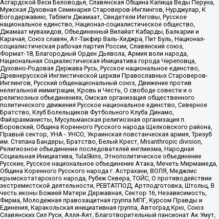
Асгардской Веси Беловодья, Славянская Община Капища Веды Перуна,
Мужская Духовная Семинария Староверов-Инглингов, Нурджулар, К
Богодержавию, Таблиги Джамаат, Свидетели Иеговы, Русское
национальное единство, Национал-социалистическое общество,
Джамаат мувахидов, Объединенный Вилайат Кабарды, Балкарии и
Карачая, Союз славян, Ат-Такфир Валь-Хиджра, Пит Буль, Национал-
социалистическая рабочая партия России, Славянский союз,
Формат-18, Благородный Орден Дьявола, Армия воли народа,
Национальная Социалистическая Инициатива города Череповца,
Духовно-Родовая Держава Русь, Русское национальное единство,
Древнерусской Инглистической церкви Православных Староверов-
Инглингов, Русский общенациональный союз, Движение против
нелегальной иммиграции, Кровь и Честь, О свободе совести и о
религиозных объединениях, Омская организация общественного
политического движения Русское национальное единство, Северное
Братство, Клуб Болельщиков Футбольного Клуба Динамо,
Файзрахманисты, Мусульманская религиозная организация п.
Боровский, Община Коренного Русского народа Щелковского района,
Правый сектор, УНА - УНСО, Украинская повстанческая армия, Тризуб
им. Степана Бандеры, Братство, Белый Крест, Misanthropic division,
Религиозное объединение последователей инглиизма, Народная
Социальная Инициатива, TulaSkins, Этнополитическое объединение
Русские, Русское национальное объединение Атака, Мечеть Мирмамеда,
Община Коренного Русского народа г. Астрахани, ВОЛЯ, Меджлис
крымскотатарского народа, Рубеж Севера, ТОЙС, О противодействии
экстремистской деятельности, РЕВТАТПОД, Артподготовка, Штольц, В
честь иконы Божией Матери Державная, Сектор 16, Независимость,
Фирма, Молодежная правозащитная группа МПГ, Курсом Правды и
Единения, Каракольская инициативная группа, Автоград Крю, Союз
Славянских Сил Руси, Алля-Аят, Благотворительный пансионат Ак Умут,