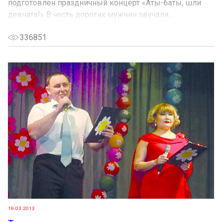
подготовлен праздничный концерт «Аты-баты, шли
девчата!» В честь дорогих мужчин звучали...
336851
19.03.2013