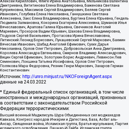
Алексей Кириллович, Флиге Ирина Анатольевна, Мельникова Валентина
Дмитриевна, Вититинова Елена Владимировна, Баженова Светлана
Куприяновна, Максимов Сергей Владимирович, Беляев Сергей
Иванович, Голубева Елена Николаевна, Ганнушкина Светлана
Алексеевна, Закс Елена Владимировна, Буртина Елена Юрьевна, Гендель
Людмила Залмановна, Кокорина Екатерина Алексеевна, Шуманов Илья
Вячеславович, Арапова Галина Юрьевна, Свечников Анатолий
Мариевич, Прохоров Вадим Юрьевич, Шахова Елена Владимировна,
Подузов Сергей Васильевич, Протасова Ирина Вячеславовна,
Литинский Леонид Борисович, Лукашевский Сергей Маркович, Бахмин
Вячеслав Иванович, Шабад Анатолий Ефимович, Сухих Дарья
Николаевна, Орлов Олег Петрович, Добровольская Анна Дмитриевна,
Королева Александра Евгеньевна, Смирнов Владимир Александрович,
Вицин Сергей Ефимович, Золотухин Борис Андреевич, Левинсон Лев
Семенович, Локшина Татьяна Иосифовна, Орлов Олег Петрович,
Полякова Мара Федоровна, Резник Генри Маркович, Захаров Герман
Константинович
Источник:
http://unro.minjust.ru/NKOForeignAgent.aspx
данные на
24.03.2022
* Единый федеральный список организаций, в том числе
иностранных и международных организаций, признанных
в соответствии с законодательством Российской
Федерации террористическими:
Высший военный Маджлисуль Шура Объединенных сил моджахедов
Кавказа, Конгресс народов Ичкерии и Дагестана, База, Асбат аль-
Ансар, Священная война, Исламская группа, Братья-мусульмане, Партия
исламского освобождения, Лашкар-И-Тайба, Исламская группа,