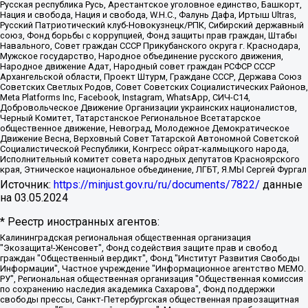
Русская республика Русь, Арестантское уголовное единство, Башкорт,
Нация и свобода, Нация и свобода, W.H.С., Фалунь Дафа, Иртыш Ultras,
Русский Патриотический клуб-Новокузнецк/РПК, Сибирский державный
союз, Фонд борьбы с коррупцией, Фонд защиты прав граждан, Штабы
Навального, Совет граждан СССР Прикубанского округа г. Краснодара,
Мужское государство, Народное объединение русского движения,
Народное движение Адат, Народный совет граждан РСФСР СССР
Архангельской области, Проект Штурм, Граждане СССР, Держава Союз
Советских Светлых Родов, Совет Советских Социалистических Районов,
Meta Platforms Inc, Facebook, Instagram, WhatsApp, СИЧ-С14,
Добровольческое Движение Организации украинских националистов,
Черный Комитет, Татарстанское Региональное Всетатарское
общественное движение, Невоград, Молодежное Демократическое
Движение Весна, Верховный Совет Татарской Автономной Советской
Социалистической Республики, Конгресс ойрат-калмыцкого народа,
Исполнительный комитет совета народных депутатов Красноярского
края, Этническое национальное объединение, ЛГБТ, Я.МЫ Сергей Фургал
Источник:
https://minjust.gov.ru/ru/documents/7822/
данные
на
03.05.2024
* Реестр иностранных агентов:
Калининградская региональная общественная организация "Экозащита!-Женсовет", Фонд содействия защите прав и свобод граждан "Общественный вердикт", Фонд "Институт Развития Свободы Информации", Частное учреждение "Информационное агентство МЕМО. РУ", Региональная общественная организация "Общественная комиссия по сохранению наследия академика Сахарова", Фонд поддержки свободы прессы, Санкт-Петербургская общественная правозащитная организация "Гражданский контроль", Межрегиональная общественная организация "Информационно-просветительский центр "Мемориал", Региональный Фонд "Центр Защиты Прав Средств Массовой Информации", с 05.12.2023 Фонд "Центр Защиты Прав Средств массовой информации", Региональная общественная благотворительная организация помощи беженцам и мигрантам "Гражданское содействие", Негосударственное образовательное учреждение дополнительного профессионального образования (повышение квалификации) специалистов "АКАДЕМИЯ ПО ПРАВАМ ЧЕЛОВЕКА", Свердловская региональная общественная организация "Сутяжник", Автономная некоммерческая организация "Центр независимых социологических исследований", Союз общественных объединений "Российский исследовательский центр по правам человека", Региональное общественное учреждение научно-информационный центр "МЕМОРИАЛ", Некоммерческая организация "Фонд защиты гласности", Автономная некоммерческая организация "Институт прав человека", Городская общественная организация "Екатеринбургское общество "МЕМОРИАЛ", Городская общественная организация "Рязанское историко-просветительское и правозащитное общество "Мемориал" (Рязанский Мемориал), Челябинский региональный орган общественной самодеятельности – женское общественное объединение "Женщины Евразии", Челябинский региональный орган общественной самодеятельности "Уральская правозащитная группа", Фонд содействия защите здоровья и социальной справедливости имени Андрея Рылькова, Автономная Некоммерческая Организация "Аналитический Центр Юрия Левады", Автономная некоммерческая организация социальной поддержки населения "Проект Апрель", Региональная общественная организация помощи женщинам и детям, находящимся в кризисной ситуации "Информационно-методический центр "Анна", Фонд содействия развитию массовых коммуникаций и правовому просвещению "Так-так-Так", Фонд содействия устойчивому развитию "Серебряная тайга", Свердловский региональный общественный фонд социальных проектов "Новое время", "Idel.Реалии", Кавказ.Реалии, Крым.Реалии, Телеканал Настоящее Время, Татаро-башкирская служба Радио Свобода (Azatliq Radiosi), Радио Свободная Европа/Радио Свобода (PCE/PC), "Сибирь.Реалии", "Фактограф", Благотворительный фонд помощи осужденным и их семьям, Автономная некоммерческая организация "Институт глобализации и социальных движений", Фонд "В защиту прав заключенных", Частное учреждение "Центр поддержки и содействия развитию средств массовой информации", Пензенский региональный общественный благотворительный фонд "Гражданский союз", "Север.Реалии", Некоммерческая организация Фонд "Правовая инициатива", Общество с ограниченной ответственностью "Радио Свободная Европа/Радио Свобода", Чешское информационное агентство "MEDIUM-ORIENT", Красноярская региональная общественная организация "Мы против СПИДа", Камалягин Денис Николаевич, Маркелов Сергей Евгеньевич, Пономарев Лев Александрович, Савицкая Людмила Алексеевна, Автономная некоммерческая организация "Центр по работе с проблемой насилия "НАСИЛИЮ.НЕТ", Межрегиональный профессиональный союз работников здравоохранения "Альянс врачей", Юридическое лицо, зарегистрированное в Латвийской Республике, SIA "Medusa Project" (регистрационный номер 40103797863, дата регистрации 10.06.2014), Некоммерческая организация "Фонд по борьбе с коррупцией", Автономная некоммерческая организация "Институт права и публичной политики", Баданин Роман Сергеевич, Гликин Максим Александрович, Железнова Мария Михайловна, Лукьянова Юлия Сергеевна, Маетная Елизавета Витальевна, Маняхин Петр Борисович, Чуракова Ольга Владимировна, Ярош Юлия Петровна, Юридическое лицо "The Insider SIA", зарегистрированное в Риге, Латвийская Республика (дата регистрации 26.06.2015), являющееся администратором доменного имени интернет-издания "The Insider SIA", https://theins.ru, Постернак Алексей Евгеньевич, Рубин Михаил Аркадьевич, Анин Роман Александрович, Юридическое лицо Istories fonds, зарегистрированное в Латвийской Республике (регистрационный номер 50008295751, дата регистрации 24.02.2020), Великовский Дмитрий Александрович, Долинина Ирина Николаевна, Мароховская Алеся Алексеевна, Шлейнов Роман Юрьевич, Шмагун Олеся Валентиновна, Общество с ограниченной ответственностью "Альтаир 2021", Общество с ограниченной ответственностью "Вега 2021", Общество с ограниченной ответственностью "Главный редактор 2021", Общество с ограниченной ответственностью "Ромашки монолит", Важенков Артем Валерьевич, Ивановская областная общественная организация "Центр гендерных исследований", Гурман Юрий Альбертович, Медиапроект "ОВД-Инфо", Егоров Владимир Владимирович, Жилинский Владимир Александрович, Общество с ограниченной ответственностью "ЗП", Иванова София Юрьевна, Карезина Инна Павловна, Кильтау Екатерина Викторовна, Петров Алексей Викторович, Пискунов Сергей Евгеньевич, Смирнов Сергей Сергеевич, Тихонов Михаил Сергеевич, Общество с ограниченной ответственностью "ЖУРНАЛИСТ-ИНОСТРАННЫЙ АГЕНТ", Арапова Галина Юрьевна, Вольтская Татьяна Анатольевна, Американская компания "Mason G.E.S. Anonymous Foundation" (США), являющаяся владельцем интернет-издания https://mnews.world/, Компания "Stichting Bellingcat", зарегистрированная в Нидерландах (дата регистрации 11.07.2018), Захаров Андрей Вячеславович, Клепиковская Екатерина Дмитриевна, Общество с ограниченной ответственностью "МЕМО", Перл Роман Александрович, Симонов Евгений Алексеевич, Соловьева Елена Анатольевна, Сотников Даниил Владимирович, Сурначева Елизавета Дмитриевна, Автономная некоммерческая организация по защите прав человека и информированию населения "Якутия – Наше Мнение", Общество с ограниченной ответственностью "Москоу диджитал медиа", с 26.01.2023 Общество с ограниченной ответственностью "Чайка Белые сады", Ветошкина Валерия Валерьевна, Заговора Максим Александрович, Межрегиональное общественное движение "Российская ЛГБТ - сеть", Оленичев Максим Владимирович, Павлов Иван Юрьевич, Скворцова Елена Сергеевна, Общество с ограниченной ответственностью "Как бы инагент", Кочетков Игорь Викторович, Общество с ограниченной ответственностью "Честные выборы", Еланчик Олег Александрович, Общество с ограниченной ответственностью "Нобелевский призыв", Гималова Регина Эмилевна, Григорьев Андрей Валерьевич, Григорьева Алина Александровна, Ассоциация по содействию защите прав призывников, альтернативнослужащих и военнослужащих "Правозащитная группа "Гражданин.Армия.Право", Хисамова Регина Фаритовна, Автономная некоммерческая организация по реализации социально-правовых программ "Лилит", Дальневосточное общественное движение "Маяк", Санкт-Петербургская ЛГБТ-инициативная группа "Выход", Инициативная группа ЛГБТ+ "Реверс", Алексеев Андрей Викторович, Бекбулатова Таисия Львовна, Беляев Иван Михайлович, Владыкина Елена Сергеевна, Гельман Марат Александрович, Никульшина Вероника Юрьевна, Толоконникова Надежда Андреевна, Шендерович Виктор Анатольевич, Общество с ограниченной ответственностью "Данное сообщение", Общество с ограниченной ответственностью Издательский дом "Новая глава", Айнбиндер Александра Александровна, Московский комьюнити-центр для ЛГБТ+инициатив, Благотворительный фонд развития филантропии, Deutsche Welle (Германия, Kurt-Schumacher-Strasse 3, 53113 Bonn), Борзунова Мария Михайловна, Воробьев Виктор Викторович, Голубева Анна Львовна, Константинова Алла Михайловна, Малкова Ирина Владимировна, Мурадов Мурад Абдулгалимович, Осетинская Елизавета Николаевна, Понасенков Евгений Николаевич, Ганапольский Матвей Юрьевич, Киселев Евгений Алексеевич, Борухович Ирина Григорьевна, Дремин Иван Тимофеевич, Дубровский Дмитрий Викторович, Красноярская региональная общественная организация поддержки и развития альтернативных образовательных технологий и межкультурных коммуникаций "ИНТЕРРА", Маяковская Екатерина Алексеевна, Фейгин Марк Захарович, Филимонов Андрей Викторович, Дзугкоева Регина Николаевна, Доброхотов Роман Александрович, Дудь Юрий Александрович, Елкин Сергей Владимирович, Кругликов Кирилл Игоревич, Сабунаева Мария Леонидовна, Семенов Алексей Владимирович, Шаинян Карен Багратович, Шульман Екатерина Михайловна, Асафьев Артур Валерьевич, Вахштайн Виктор Семенович, Венедиктов Алексей Алексеевич, Лушникова Екатерина Евгеньевна, Волков Леонид Михайлович, Невзоров Александр Глебович, Пархоменко Сергей Борисович, Сироткин Ярослав Николаевич, Кара-Мурза Владимир Владимирович, Баранова Наталья Владимировна, Гозман Леонид Яковлевич, Кагарлицкий Борис Юльевич, Климарев Михаил Валерьевич, Милов Владимир Станиславович, Автономная некоммерческая организация Краснодарский центр современного искусства "Типография", Моргенштерн Алишер Тагирович, Соболь Любовь Эдуардовна, Общество с ограниченной ответственностью "ЛИЗА НОРМ", Каспаров Гарри Кимович, Ходорковский Михаил Борисович, Общество с ограниченной ответственностью "Апрельские тезисы", Данилович Ирина Брониславовна, Кашин Олег Владимирович, Петров Николай Владимирович, Пивоваров Алексей Владимирович, Соколов Михаил Владимирович, Цветкова Юлия Владимировна, Чичваркин Евгений Александрович, Комитет против пыток/Команда против пыток, Общество с ограниченной ответственностью "Первый научный", Общество с ограниченной ответственностью "Вертолет и ко", Белоцерковская Вероника Борисовна, Кац Максим Евгеньевич, Лазарева Татьяна Юрьевна, Шаведдинов Руслан Табризович, Яшин Илья Валерьевич, Общество с ограниченной ответственностью "Иноагент ААВ", Алешковский Дмитрий Петрович, Альбац Евгения Марковна, Быков Дмитрий Львович, Галямина Юлия Евгеньевна, Лойко Сергей Леонидович, Мартынов Кирилл Константинович, Медведев Сергей Александрович, Крашенинников Федор Геннадиевич, Гордеева Катерина Вл