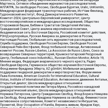
Мартенса, Сетевое объединение журналистов расследователей,
АЛЛАТРА, За свободную Россию, Свободная Бурятия, Uralic, UnKremlin,
Международная федерация транспортных рабочих, ИстЧам Финланд,
Гудзоновский институт, Фонд Демократического Развития,
Комитет-2024, Центрально-Европейский университет, Центр
восточноевропейских и международных исследований, Общество
Сторожевой башни, Библии и трактатов Свидетелей Иеговы,
Гражданский Совет, Центр анализа европейской политики,
Академическая сеть Восточная Европа, Российский комитет действия,
РЭНД корпорейшн, Русская Америка за демократию в России,
Настоящая Россия, Глобальная сеть журналистов-расследователей,
Служба поддержки, Свободная Россия Берлин, Свободная Россия
Северный Рейн-Вестфалия, Фонд глобальной помощи, Антивоенный
комитет России, Russie-Libertes, La Asocicion de Rusos Libres, Союз за
возвращение Северных территорий, Крымскотатарский Ресурсный
Центр, Глобальный союз IndustriALL, Russian Election Monitor, Article 19,
Мнение медиа, Федерация анархического черного креста, Радио
Свободная Европа, Германское общество изучения Восточной Европы,
Фонд имени Фридриха Эберта, XZ gGmbH, Мобильная академия
поддержки гендерной демократии и миротворчества, Форум имени
Льва Копелева, American Councils for International Education, Cultural
Vistas, Institute of International Education, Антивоенное движение Антальи,
Открытый диалог, Школа международных отношений и
государственной политики им Питера Мунка, Российско-канадский
демократический альянс, Школа международных отношений им
Нормана Патерсона, Центр Гражданских Свобод, Фонд Бориса Немцова
за Свободу, Фонд имени Фридриха Науманна за свободу, Феминистское
антивоенное сопротивление, Комитет независимости Ингушетии,
Прометей, Stop Occupation of Karelia, Вернись живым, Фридом Хаус,