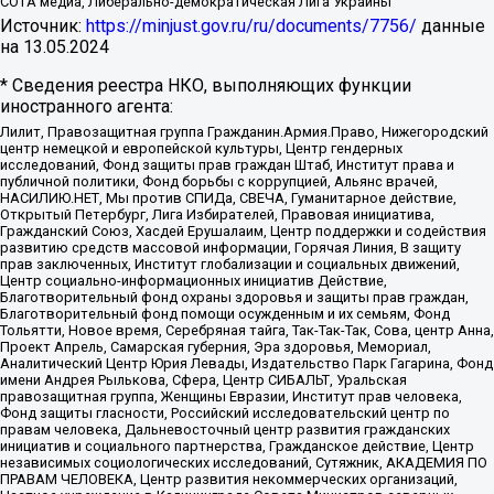
СОТА медиа, Либерально-демократическая Лига Украины
Источник:
https://minjust.gov.ru/ru/documents/7756/
данные
на
13.05.2024
* Сведения реестра НКО, выполняющих функции
иностранного агента:
Лилит, Правозащитная группа Гражданин.Армия.Право, Нижегородский
центр немецкой и европейской культуры, Центр гендерных
исследований, Фонд защиты прав граждан Штаб, Институт права и
публичной политики, Фонд борьбы с коррупцией, Альянс врачей,
НАСИЛИЮ.НЕТ, Мы против СПИДа, СВЕЧА, Гуманитарное действие,
Открытый Петербург, Лига Избирателей, Правовая инициатива,
Гражданский Союз, Хасдей Ерушалаим, Центр поддержки и содействия
развитию средств массовой информации, Горячая Линия, В защиту
прав заключенных, Институт глобализации и социальных движений,
Центр социально-информационных инициатив Действие,
Благотворительный фонд охраны здоровья и защиты прав граждан,
Благотворительный фонд помощи осужденным и их семьям, Фонд
Тольятти, Новое время, Серебряная тайга, Так-Так-Так, Сова, центр Анна,
Проект Апрель, Самарская губерния, Эра здоровья, Мемориал,
Аналитический Центр Юрия Левады, Издательство Парк Гагарина, Фонд
имени Андрея Рылькова, Сфера, Центр СИБАЛЬТ, Уральская
правозащитная группа, Женщины Евразии, Институт прав человека,
Фонд защиты гласности, Российский исследовательский центр по
правам человека, Дальневосточный центр развития гражданских
инициатив и социального партнерства, Гражданское действие, Центр
независимых социологических исследований, Сутяжник, АКАДЕМИЯ ПО
ПРАВАМ ЧЕЛОВЕКА, Центр развития некоммерческих организаций,