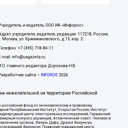
Учредитель и издатель ООО ИА «Инфорос».
Адрес учредителя, издателя, редакции: 117218, Россия,
г. Москва, ул. Кржижановского, д.13, кор. 2
Телефон: +7 (495) 718-84-11
E-mail: info@uagazeta.ru
И.О. главного редактора Дорохова Н.В.
Разработчик сайта –
INFOROS
2026
на нежелательной на территории Российской
-российский фонд по экономическому и правовому
ый Республиканский Институт, Открытая Россия, Институт
ждународный центр электоральных исследований, Германский
мирный конгресс украинцев, Атлантический совет, Человек в
звлечения органов, Фалунь Дафа, Друзья Фалуньгун,
еследований Фалуньгун, Пражский гражданский центр,