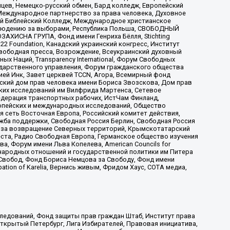
цев, Немецко-русский обмен, Бард колледж, Европейский
Международное партнерство за права человека, Духовное
ый Библейский Колледж, Международное христианское
аблюдению за выборами, Республика Польша, СВОБОДНЫЙ
АХИСНА ГРУПА, Фонд имени Генриха Бёлля, Stichting
t 22 Foundation, Канадский украинский конгресс, Институт
вободная пресса, Возрождение, Всеукраинский духовный
х Наций, Transparеncy International, Форум Свободных
ударственного управления, Форум гражданского общества
ией Инк, Завет церквей TCCN, Агора, Всемирный фонд
сский дом прав человека имени Бориса Звозскова, Дом прав
ских исследований им Вилфрида Мартенса, Сетевое
едерация транспортных рабочих, ИстЧам Финланд,
ропейских и международных исследований, Общество
я сеть Восточная Европа, Российский комитет действия,
жба поддержки, Свободная Россия Берлин, Свободная Россия
оюз за возвращение Северных территорий, Крымскотатарский
 креста, Радио Свободная Европа, Германское общество изучения
 Форум имени Льва Копелева, American Councils for
международных отношений и государственной политики им Питера
Свобод, Фонд Бориса Немцова за Свободу, Фонд имени
ion of Karelia, Вернись живым, Фридом Хаус, СОТА медиа,
ледований, Фонд защиты прав граждан Штаб, Институт права
Открытый Петербург, Лига Избирателей, Правовая инициатива,