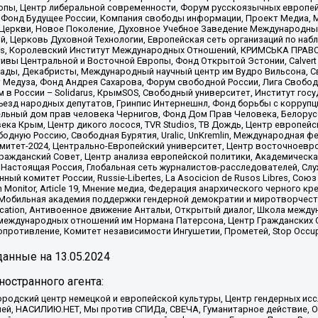
опы, Центр либеральной современности, Форум русскоязычных европей
Фонд Будущее России, Компания свободы информации, Проект Медиа, 
 Церкви, Новое Поколение, Духовное Учебное Заведение Международн
й, Церковь Духовной Технологии, Европейская сеть организаций по н
nds, Королевский Институт Международных Отношений, КРИМСЬКА ПРАВОЗ
ициативы Центральной и Восточной Европы, Фонд Открытой Эстонии, Calver
ады, Декабристы, Международный научный центр им Вудро Вильсона, С
 Медуза, Фонд Андрея Сахарова, Форум свободной России, Лига Свободны
в России – Solidarus, КрымSOS, Свободный университет, Институт гос
Съезд народных депутатов, Гринпис Интернешнл, Фонд борьбы с коррупц
тельный дом прав человека Чернигов, Фонд Дом Прав Человека, Белору
ека Крым, Центр дикого лосося, TVR Studios, ТВ Дождь, Центр европей
одную Россию, Свободная Бурятия, Uralic, UnKremlin, Международная ф
омитет-2024, Центрально-Европейский университет, Центр восточноев
ражданский Совет, Центр анализа европейской политики, Академическа
Настоящая Россия, Глобальная сеть журналистов-расследователей, Слу
ый комитет России, Russie-Libertes, La Asocicion de Rusos Libres, С
on Monitor, Article 19, Мнение медиа, Федерация анархического черного
обильная академия поддержки гендерной демократии и миротворчества,
ational Education, Антивоенное движение Антальи, Открытый диалог, Школа 
 международных отношений им Нормана Патерсона, Центр Гражданских 
ротивление, Комитет независимости Ингушетии, Прометей, Stop Occupat
анные на
13.05.2024
остранного агента:
родский центр немецкой и европейской культуры, Центр гендерных исс
ачей, НАСИЛИЮ.НЕТ, Мы против СПИДа, СВЕЧА, Гуманитарное действие, 