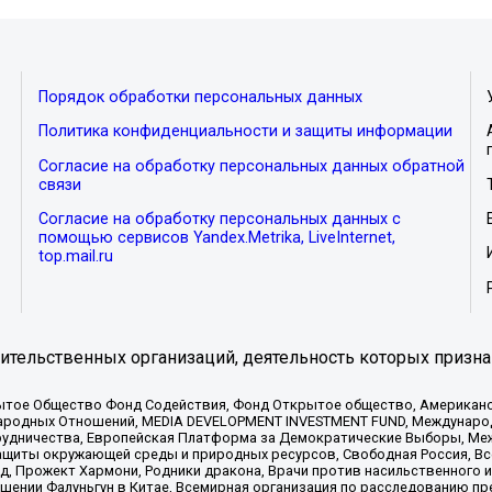
Порядок обработки персональных данных
Политика конфиденциальности и защиты информации
Согласие на обработку персональных данных обратной
связи
Согласие на обработку персональных данных с
помощью сервисов Yandex.Metrika, LiveInternet,
top.mail.ru
тельственных организаций, деятельность которых призна
ытое Общество Фонд Содействия, Фонд Открытое общество, Американо
родных Отношений, MEDIA DEVELOPMENT INVESTMENT FUND, Международн
рудничества, Европейская Платформа за Демократические Выборы, Ме
щиты окружающей среды и природных ресурсов, Свободная Россия, Все
, Прожект Хармони, Родники дракона, Врачи против насильственного и
шении Фалуньгун в Китае, Всемирная организация по расследованию пр