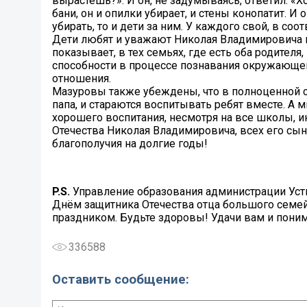
вырастешь?». И он, не задумываясь, ответил: «
бани, он и опилки убирает, и стены конопатит. И
убирать, то и дети за ним. У каждого свой, в соо
Дети любят и уважают Николая Владимировича 
показывает, в тех семьях, где есть оба родител
способности в процессе познавания окружающег
отношения.
Мазуровы также убеждены, что в полноценной се
папа, и стараются воспитывать ребят вместе. А
хорошего воспитания, несмотря на все школы, 
Отечества Николая Владимировича, всех его с
благополучия на долгие годы!
P.S.
Управление образования администрации Усть
Днём защитника Отечества отца большого семей
праздником. Будьте здоровы! Удачи вам и пони
336588
Оставить сообщение: