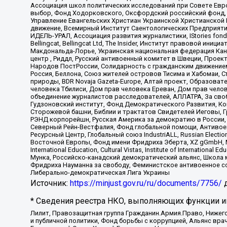
Ассоциация школ политических исследований при Совете Евр
выбор, Фонд Ходорковского, Оксфордский российский фонд, 
Управление Евангельских Христиан Украинской Христианской
движение, Всемирный Институт Саентологических Предприяти
ИДЕЛЬ-УРАЛ, Ассоциация развития журналистики, IStories fo
Bellingcat, Bellingcat Ltd, The Insider, Институт правовой ин
Макдональда-Лорье, Украинская национальная федерация Кан
центр , Риддл, Русский антивоенный комитет в Швеции, Проект
Народов ПостРоссии, Солидарность с гражданским движением 
Россия, Беллона, Союз жителей островов Тисима и Хабомаи, 
природы, BDR Novaja Gazeta-Europe, Алтай проект, Образова
человека Тбилиси, Дом прав человека Ереван, Дом прав челов
объединение журналистов расследователей, АЛЛАТРА, За своб
Гудзоновский институт, Фонд Демократического Развития, К
Сторожевой башни, Библии и трактатов Свидетелей Иеговы, Г
РЭНД корпорейшн, Русская Америка за демократию в России, 
Северный Рейн-Вестфалия, Фонд глобальной помощи, Антивоенн
Ресурсный Центр, Глобальный союз IndustriALL, Russian Electi
Восточной Европы, Фонд имени Фридриха Эберта, XZ gGmbH, М
International Education, Cultural Vistas, Institute of Intern
Мунка, Российско-канадский демократический альянс, Школа
Фридриха Науманна за свободу, Феминистское антивоенное соп
Либерально-демократическая Лига Украины
Источник:
https://minjust.gov.ru/ru/documents/7756/
д
* Сведения реестра НКО, выполняющих функции ин
Лилит, Правозащитная группа Гражданин.Армия.Право, Нижего
и публичной политики, Фонд борьбы с коррупцией, Альянс вр