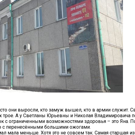
осто они выросли, кто замуж вышел, кто в армии служит. 
х трое. А у Светланы Юрьевны и Николая Владимировича 
нок с ограниченными возможностями здоровья – это Яна. П
ью с перенесёнными большими ожогами.
мал мала меньше. Хотя это не совсем так. Самая старшая из