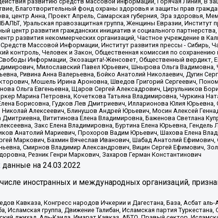
ействия развитию средств массовой информации, Горячая Линия, В защ
твие, Благотворительный фонд охраны здоровья и защиты прав гражда
 Сова, центр Анна, Проект Апрель, Самарская губерния, Эра здоровья, 
ИБАЛЬТ, Уральская правозащитная группа, Женщины Евразии, Институт п
ый центр развития гражданских инициатив и социального партнерства,
нтр развития некоммерческих организаций, Частное учреждение в Кал
 Средств Массовой Информации, Институт развития прессы - Сибирь, Ч
ий контроль, Человек и Закон, Общественная комиссия по сохранению
я Свободы Информации, Экозащита!-Женсовет, Общественный вердикт, 
ладимирович, Милославский Павел Юрьевич, Шнырова Ольга Вадимовна,
ьевна, Ривина Анна Валерьевна, Бойко Анатолий Николаевич, Дугин Сер
икторович, Мошель Ирина Ароновна, Шведов Григорий Сергеевич, Поно
нова Ольга Евгеньевна, Щаров Сергей Алексадрович, Цирульников Бори
ркер Марина Петровна, Кочеткова Татьяна Владимировна, Чуркина Нат
Елена Борисовна, Гудков Лев Дмитриевич, Илларионова Юлия Юрьевна, С
 Николай Алексеевич, Блинушов Андрей Юрьевич, Мосин Алексей Генна
а Дмитриевна, Вититинова Елена Владимировна, Баженова Светлана Куп
Алексеевна, Закс Елена Владимировна, Буртина Елена Юрьевна, Гендель
иков Анатолий Мариевич, Прохоров Вадим Юрьевич, Шахова Елена Влад
ргей Маркович, Бахмин Вячеслав Иванович, Шабад Анатолий Ефимович, 
ьевна, Смирнов Владимир Александрович, Вицин Сергей Ефимович, Зол
доровна, Резник Генри Маркович, Захаров Герман Константинович
x
данные на
24.03.2022
 числе иностранных и международных организаций, призна
в Кавказа, Конгресс народов Ичкерии и Дагестана, База, Асбат аль-Ан
ба, Исламская группа, Движение Талибан, Исламская партия Туркестан
ский джихад, Аль-Каида, Имарат Кавказ, АБТО, Правый сектор, Исламск