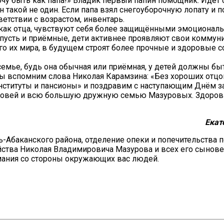
Хочу быть как папа!» Владик первый папин помощник. Идёт 
 он такой не один. Если папа взял снегоуборочную лопату и 
тветствии с возрастом, инвентарь.
как отца, чувствуют себя более защищёнными эмоциональ
я, пусть и приёмные, дети активнее проявляют свои комму
о их мира, в будущем строят более прочные и здоровые 
мье, будь она обычная или приёмная, у детей должны быт
 мы вспомним слова Николая Карамзина: «Без хороших отцо
институты и пансионы» и поздравим с наступающим Днём 
ыновей и всю большую дружную семью Мазуровых. Здоров
Екат
-Абаканского района, отделение опеки и попечительства 
ства Николая Владимировича Мазурова и всех его сынове
мания со стороны окружающих вас людей.