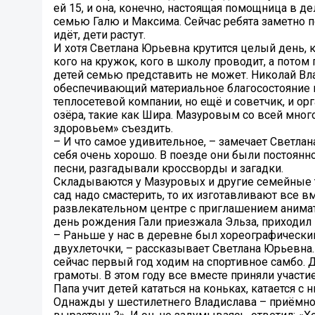
ей 15, и она, конечно, настоящая помощница в
семью Галю и Максима. Сейчас ребята заметно п
идёт, дети растут.
И хотя Светлана Юрьевна крутится целый день, к
кого на кружок, кого в школу проводит, а потом 
детей семью представить не может. Николай Вла
обеспечивающий материальное благосостояние 
теплосетевой компании, но ещё и советчик, и орг
озёра, такие как Шира. Мазуровым со всей мног
здоровьем» съездить.
– И что самое удивительное, – замечает Светлан
себя очень хорошо. В поезде они были постоянн
песни, разгадывали кроссворды и загадки.
Складываются у Мазуровых и другие семейные т
сад надо смастерить, то их изготавливают все вм
развлекательном центре с приглашением анимат
день рождения Гали приезжала Эльза, приходил К
– Раньше у нас в деревне был хореографический
двухлеточки, – рассказывает Светлана Юрьевна. 
сейчас первый год ходим на спортивное самбо. Д
грамоты. В этом году все вместе приняли участ
Папа учит детей кататься на коньках, катается с
Однажды у шестилетнего Владислава – приёмного