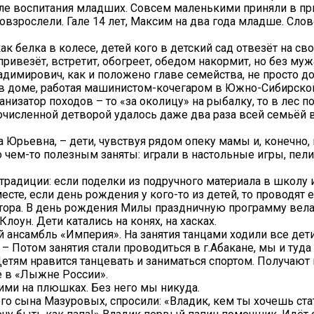
 деле воспитания младших. Совсем маленькими приняли в 
овзрослели. Гале 14 лет, Максим на два года младше. Сло
ак белка в колесе, детей кого в детский сад отвезёт на св
привезёт, встретит, обогреет, обедом накормит, но без муж
димирович, как и положено главе семейства, не просто д
в доме, работая машинистом-кочегаром в Южно-Сибирско
анизатор походов – то «за околицу» на рыбалку, то в лес по
очисленной детворой удалось даже два раза всей семьёй в
а Юрьевна, – дети, чувствуя рядом опеку мамы и, конечно,
о чем-то полезным заняты: играли в настольные игры, пел
радиции: если поделки из подручного материала в школу 
есте, если день рождения у кого-то из детей, то проводят е
ора. В день рождения Милы праздничную программу вела 
лоун. Дети катались на конях, на хасках.
 ансамбль «Империя». На занятия танцами ходили все дет
– Потом занятия стали проводиться в г.Абакане, мы и туда 
етям нравится танцевать и заниматься спортом. Получают 
ие в «Лыжне России».
 ними на плюшках. Без него мы никуда.
 сына Мазуровых, спросили: «Владик, кем ты хочешь стат