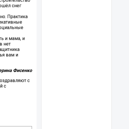
строительство
пошёл снег
но. Практика
никативные
социальные
ь и мама, и
в нет
защитника
ья вам и
ерина Фисенко
поздравляют с
й с