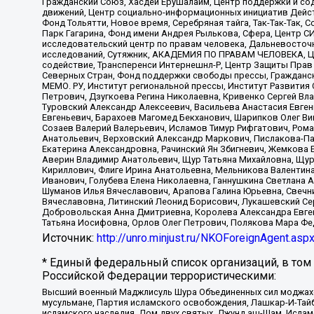
Гражданский Союз, Хасдей Ерушалаим, Центр поддержки и сод
движений, Центр социально-информационных инициатив Дейс
Фонд Тольятти, Новое время, Серебряная тайга, Так-Так-Так,
Парк Гагарина, Фонд имени Андрея Рылькова, Сфера, Центр С
исследовательский центр по правам человека, Дальневосточн
исследований, Сутяжник, АКАДЕМИЯ ПО ПРАВАМ ЧЕЛОВЕКА, Це
содействие, Трансперенси Интернешнл-Р, Центр Защиты Прав
Северных Стран, Фонд поддержки свободы прессы, Гражданск
МЕМО. РУ, Институт региональной прессы, Институт Развити
Петрович, Дзугкоева Регина Николаевна, Кривенко Сергей В
Туровский Александр Алексеевич, Васильева Анастасия Евген
Евгеньевич, Барахоев Магомед Бекханович, Шарипков Олег В
Созаев Валерий Валерьевич, Исламов Тимур Рифгатович, Рома
Анатольевич, Верховский Александр Маркович, Пислакова-Па
Екатерина Александровна, Рачинский Ян Збигневич, Жемкова 
Аверин Владимир Анатольевич, Щур Татьяна Михайловна, Щур
Кириллович, Флиге Ирина Анатольевна, Мельникова Валентин
Иванович, Голубева Елена Николаевна, Ганнушкина Светлана 
Шуманов Илья Вячеславович, Арапова Галина Юрьевна, Свечн
Вячеславовна, Литинский Леонид Борисович, Лукашевский Се
Добровольская Анна Дмитриевна, Королева Александра Евген
Татьяна Иосифовна, Орлов Олег Петрович, Полякова Мара Фе
Источник:
http://unro.minjust.ru/NKOForeignAgent.asp
* Единый федеральный список организаций, в том
Российской Федерации террористическими:
Высший военный Маджлисуль Шура Объединенных сил моджахедо
мусульмане, Партия исламского освобождения, Лашкар-И-Тай
исламского наследия, Дом двух святых, Джунд аш-Шам, Ислам