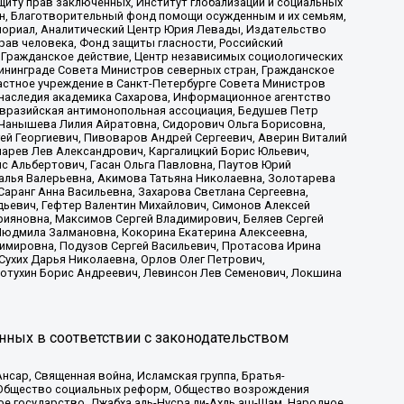
иту прав заключенных, Институт глобализации и социальных
н, Благотворительный фонд помощи осужденным и их семьям,
Мемориал, Аналитический Центр Юрия Левады, Издательство
рав человека, Фонд защиты гласности, Российский
 Гражданское действие, Центр независимых социологических
ининграде Совета Министров северных стран, Гражданское
астное учреждение в Санкт-Петербурге Совета Министров
 наследия академика Сахарова, Информационное агентство
Евразийская антимонопольная ассоциация, Бедушев Петр
 Чанышева Лилия Айратовна, Сидорович Ольга Борисовна,
гей Георгиевич, Пивоваров Андрей Сергеевич, Аверин Виталий
марев Лев Александрович, Каргалицкий Борис Юльевич,
с Альбертович, Гасан Ольга Павловна, Паутов Юрий
алья Валерьевна, Акимова Татьяна Николаевна, Золотарева
аранг Анна Васильевна, Захарова Светлана Сергеевна,
дьевич, Гефтер Валентин Михайлович, Симонов Алексей
рияновна, Максимов Сергей Владимирович, Беляев Сергей
 Людмила Залмановна, Кокорина Екатерина Алексеевна,
имировна, Подузов Сергей Васильевич, Протасова Ирина
Сухих Дарья Николаевна, Орлов Олег Петрович,
отухин Борис Андреевич, Левинсон Лев Семенович, Локшина
нных в соответствии с законодательством
сар, Священная война, Исламская группа, Братья-
а, Общество социальных реформ, Общество возрождения
ое государство, Джабха аль-Нусра ли-Ахль аш-Шам, Народное