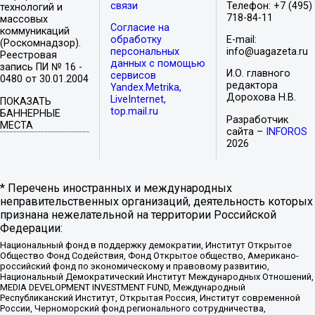
связи
Телефон: +7 (495)
технологий и
718-84-11
массовых
Согласие на
коммуникаций
обработку
E-mail:
(Роскомнадзор).
персональных
info@uagazeta.ru
Реестровая
данных с помощью
запись ПИ № 16 -
И.О. главного
сервисов
0480 от 30.01.2004
редактора
Yandex.Metrika,
Дорохова Н.В.
LiveInternet,
ПОКАЗАТЬ
top.mail.ru
БАННЕРНЫЕ
Разработчик
МЕСТА
сайта –
INFOROS
2026
* Перечень иностранных и международных
неправительственных организаций, деятельность которых
признана нежелательной на территории Российской
Федерации:
Национальный фонд в поддержку демократии, Институт Открытое
Общество Фонд Содействия, Фонд Открытое общество, Американо-
российский фонд по экономическому и правовому развитию,
Национальный Демократический Институт Международных Отношений,
MEDIA DEVELOPMENT INVESTMENT FUND, Международный
Республиканский Институт, Открытая Россия, Институт современной
России, Черноморский фонд регионального сотрудничества,