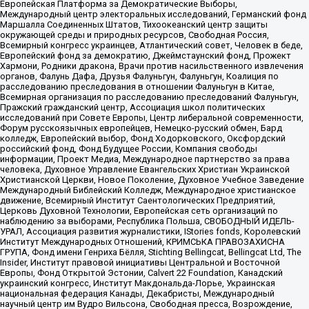
Европейская Платформа за Демократические Выборы,
Международный центр электоральных исследований, Германский фонд
Маршалла Соединенных Штатов, Тихоокеанский центр защиты
окружающей среды и природных ресурсов, Свободная Россия,
Всемирный конгресс украинцев, Атлантический совет, Человек в беде,
Европейский фонд за демократию, Джеймстаунский фонд, Прожект
Хармони, Родники дракона, Врачи против насильственного извлечения
органов, Фалунь Дафа, Друзья Фалуньгун, Фалуньгун, Коалиция по
расследованию преследования в отношении Фалуньгун в Китае,
Всемирная организация по расследованию преследований Фалуньгун,
Пражский гражданский центр, Ассоциация школ политических
исследований при Совете Европы, Центр либеральной современности,
Форум русскоязычных европейцев, Немецко-русский обмен, Бард
колледж, Европейский выбор, Фонд Ходорковского, Оксфордский
российский фонд, Фонд Будущее России, Компания свободы
информации, Проект Медиа, Международное партнерство за права
человека, Духовное Управление Евангельских Христиан Украинской
Христианской Церкви, Новое Поколение, Духовное Учебное Заведение
Международный Библейский Колледж, Международное христианское
движение, Всемирный Институт Саентологических Предприятий,
Церковь Духовной Технологии, Европейская сеть организаций по
наблюдению за выборами, Республика Польша, СВОБОДНЫЙ ИДЕЛЬ-
УРАЛ, Ассоциация развития журналистики, IStories fonds, Королевский
Институт Международных Отношений, КРИМСЬКА ПРАВОЗАХИСНА
ГРУПА, Фонд имени Генриха Бёлля, Stichting Bellingcat, Bellingcat Ltd, The
Insider, Институт правовой инициативы Центральной и Восточной
Европы, Фонд Открытой Эстонии, Calvert 22 Foundation, Канадский
украинский конгресс, Институт Макдональда-Лорье, Украинская
национальная федерация Канады, Декабристы, Международный
научный центр им Вудро Вильсона, Свободная пресса, Возрождение,