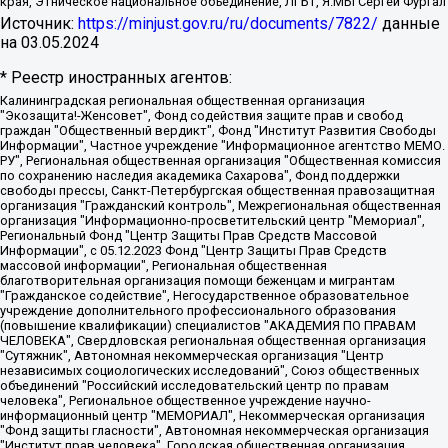
края, Этническое национальное объединение, ЛГБТ, Я.МЫ Сергей Фургал
Источник:
https://minjust.gov.ru/ru/documents/7822/
данные
на
03.05.2024
* Реестр иностранных агентов:
Калининградская региональная общественная организация "Экозащита!-Женсовет", Фонд содействия защите прав и свобод граждан "Общественный вердикт", Фонд "Институт Развития Свободы Информации", Частное учреждение "Информационное агентство МЕМО. РУ", Региональная общественная организация "Общественная комиссия по сохранению наследия академика Сахарова", Фонд поддержки свободы прессы, Санкт-Петербургская общественная правозащитная организация "Гражданский контроль", Межрегиональная общественная организация "Информационно-просветительский центр "Мемориал", Региональный Фонд "Центр Защиты Прав Средств Массовой Информации", с 05.12.2023 Фонд "Центр Защиты Прав Средств массовой информации", Региональная общественная благотворительная организация помощи беженцам и мигрантам "Гражданское содействие", Негосударственное образовательное учреждение дополнительного профессионального образования (повышение квалификации) специалистов "АКАДЕМИЯ ПО ПРАВАМ ЧЕЛОВЕКА", Свердловская региональная общественная организация "Сутяжник", Автономная некоммерческая организация "Центр независимых социологических исследований", Союз общественных объединений "Российский исследовательский центр по правам человека", Региональное общественное учреждение научно-информационный центр "МЕМОРИАЛ", Некоммерческая организация "Фонд защиты гласности", Автономная некоммерческая организация "Институт прав человека", Городская общественная организация "Екатеринбургское общество "МЕМОРИАЛ", Городская общественная организация "Рязанское историко-просветительское и правозащитное общество "Мемориал" (Рязанский Мемориал), Челябинский региональный орган общественной самодеятельности – женское общественное объединение "Женщины Евразии", Челябинский региональный орган общественной самодеятельности "Уральская правозащитная группа", Фонд содействия защите здоровья и социальной справедливости имени Андрея Рылькова, Автономная Некоммерческая Организация "Аналитический Центр Юрия Левады", Автономная некоммерческая организация социальной поддержки населения "Проект Апрель", Региональная общественная организация помощи женщинам и детям, находящимся в кризисной ситуации "Информационно-методический центр "Анна", Фонд содействия развитию массовых коммуникаций и правовому просвещению "Так-так-Так", Фонд содействия устойчивому развитию "Серебряная тайга", Свердловский региональный общественный фонд социальных проектов "Новое время", "Idel.Реалии", Кавказ.Реалии, Крым.Реалии, Телеканал Настоящее Время, Татаро-башкирская служба Радио Свобода (Azatliq Radiosi), Радио Свободная Европа/Радио Свобода (PCE/PC), "Сибирь.Реалии", "Фактограф", Благотворительный фонд помощи осужденным и их семьям, Автономная некоммерческая организация "Институт глобализации и социальных движений", Фонд "В защиту прав заключенных", Частное учреждение "Центр поддержки и содействия развитию средств массовой информации", Пензенский региональный общественный благотворительный фонд "Гражданский союз", "Север.Реалии", Некоммерческая организация Фонд "Правовая инициатива", Общество с ограниченной ответственностью "Радио Свободная Европа/Радио Свобода", Чешское информационное агентство "MEDIUM-ORIENT", Красноярская региональная общественная организация "Мы против СПИДа", Камалягин Денис Николаевич, Маркелов Сергей Евгеньевич, Пономарев Лев Александрович, Савицкая Людмила Алексеевна, Автономная некоммерческая организация "Центр по работе с проблемой насилия "НАСИЛИЮ.НЕТ", Межрегиональный профессиональный союз работников здравоохранения "Альянс врачей", Юридическое лицо, зарегистрированное в Латвийской Республике, SIA "Medusa Project" (регистрационный номер 40103797863, дата регистрации 10.06.2014), Некоммерческая организация "Фонд по борьбе с коррупцией", Автономная некоммерческая организация "Институт права и публичной политики", Баданин Роман Сергеевич, Гликин Максим Александрович, Железнова Мария Михайловна, Лукьянова Юлия Сергеевна, Маетная Елизавета Витальевна, Маняхин Петр Борисович, Чуракова Ольга Владимировна, Ярош Юлия Петровна, Юридическое лицо "The Insider SIA", зарегистрированное в Риге, Латвийская Республика (дата регистрации 26.06.2015), являющееся администратором доменного имени интернет-издания "The Insider SIA", https://theins.ru, Постернак Алексей Евгеньевич, Рубин Михаил Аркадьевич, Анин Роман Александрович, Юридическое лицо Istories fonds, зарегистрированное в Латвийской Республике (регистрационный номер 50008295751, дата регистрации 24.02.2020), Великовский Дмитрий Александрович, Долинина Ирина Николаевна, Мароховская Алеся Алексеевна, Шлейнов Роман Юрьевич, Шмагун Олеся Валентиновна, Общество с ограниченной ответственностью "Альтаир 2021", Общество с ограниченной ответственностью "Вега 2021", Общество с ограниченной ответственностью "Главный редактор 2021", Общество с ограниченной ответственностью "Ромашки монолит", Важенков Артем Валерьевич, Ивановская областная общественная организация "Центр гендерных исследований", Гурман Юрий Альбертович, Медиапроект "ОВД-Инфо", Егоров Владимир Владимирович, Жилинский Владимир Александрович, Общество с ограниченной ответственностью "ЗП", Иванова София Юрьевна, Карезина Инна Павловна, Кильтау Екатерина Викторовна, Петров Алексей Викторович, Пискунов Сергей Евгеньевич, Смирнов Сергей Сергеевич, Тихонов Михаил Сергеевич, Общество с ограниченной ответственностью "ЖУРНАЛИСТ-ИНОСТРАННЫЙ АГЕНТ", Арапова Галина Юрьевна, Вольтская Татьяна Анатольевна, Американская компания "Mason G.E.S. Anonymous Foundation" (США), являющаяся владельцем интернет-издания https://mnews.world/, Компания "Stichting Bellingcat", зарегистрированная в Нидерландах (дата регистрации 11.07.2018), Захаров Андрей Вячеславович, Клепиковская Екатерина Дмитриевна, Общество с ограниченной ответственностью "МЕМО", Перл Роман Александрович, Симонов Евгений Алексеевич, Соловьева Елена Анатольевна, Сотников Даниил Владимирович, Сурначева Елизавета Дмитриевна, Автономная некоммерческая организация по защите прав человека и информированию населения "Якутия – Наше Мнение", Общество с ограниченной ответственностью "Москоу диджитал медиа", с 26.01.2023 Общество с ограниченной ответственностью "Чайка Белые сады", Ветошкина Валерия Валерьевна, Заговора Максим Александрович, Межрегиональное общественное движение "Российская ЛГБТ - сеть", Оленичев Максим Владимирович, Павлов Иван Юрьевич, Скворцова Елена Сергеевна, Общество с ограниченной ответственностью "Как бы инагент", Кочетков Игорь Викторович, Общество с ограниченной ответственностью "Честные выборы", Еланчик Олег Александрович, Общество с ограниченной ответственностью "Нобелевский призыв", Гималова Регина Эмилевна, Григорьев Андрей Валерьевич, Григорьева Алина Александровна, Ассоциация по содействию защите прав призывников, альтернативнослужащих и военнослужащих "Правозащитная группа "Гражданин.Армия.Право", Хисамова Регина Фаритовна, Автономная некоммерческая организация по реализации социально-правовых программ "Лилит", Дальневосточное общественное движение "Маяк", Санкт-Петербургская ЛГБТ-инициативная группа "Выход", Инициативная группа ЛГБТ+ "Реверс", Алексеев Андрей Викторович, Бекбулатова Таисия Львовна, Беляев Иван Михайлович, Владыкина Елена Сергеевна, Гельман Марат Александрович, Никульшина Вероника Юрьевна, Толоконникова Надежда Андреевна, Шендерович Виктор Анатольевич, Общество с ограниченной ответственностью "Данное сообщение", Общество с ограниченной ответственностью Издательский дом "Новая глава", Айнбиндер Александра Александровна, Московский комьюнити-центр для ЛГБТ+инициатив, Благотворительный фонд развития филантропии, Deutsche Welle (Германия, Kurt-Schumacher-Strasse 3, 53113 Bonn), Борзунова Мария Михайловна, Воробьев Виктор Викторович, Голубева Анна Львовна, Константинова Алла Михайловна, Малкова Ирина Владимировна, Мурадов Мурад Абдулгалимович, Осетинская Елизавета Николаевна, Понасенков Евгений Николаевич, Ганапольский Матвей Юрьевич, Киселев Евгений Алексеевич, Борухович Ирина Григорьевна, Дремин Иван Тимофеевич, Дубровский Дмитрий Викторович, Красноярская региональная общественная организация поддержки и развития альтернативных образовательных технологий и межкультурных коммуникаций "ИНТЕРРА", Маяковская Екатерина Алексеевна, Фейгин Марк Захарович, Филимонов Андрей Викторович, Дзугкоева Регина Николаевна, Доброхотов Роман Александрович, Дудь Юрий Александрович, Елкин Сергей Владимирович, Кругликов Кирилл Игоревич, Сабунаева Мария Леонидовна, Семенов Алексей Владимирович, Шаинян Карен Багратович, Шульман Екатерина Михайловна, Асафьев Артур Валерьевич, Вахштайн Виктор Семенович, Венедиктов Алексей Алексеевич, Лушникова Екатерина Евгеньевна, Волков Леонид Михайлович, Невзоров Александр Глебович, Пархоменко Сергей Борисович, Сироткин Ярослав Николаевич, Кара-Мурза Владимир Владимирович, Баранова Наталья Владимировна, Гозман Леонид Яковлевич, Кагарлицкий Борис Юльевич, Климарев Михаил Валерьевич, Милов Владимир Станиславович, Автономная некоммерческая организация Краснодарский центр современного искусства "Типография", Моргенштерн Алишер Тагирович, Соболь Любовь Эдуардовна, Общество с ограниченной ответственностью "ЛИЗА НОРМ", Каспаров Гарри Кимович, Ходорковский Михаил Борисович, Общество с ограниченной ответственностью "Апрельские тезисы", Данилович Ирина Брониславовна, Кашин Олег Владимирович, Петров Николай Владимирович, Пивоваров Алексей Владимирович, Соколов Михаил Владимирович, Цветкова Юлия Владимировна, Чичваркин Евгений Александрович, Комитет против пыток/Команда против пыток, Общество с ограниченной ответственностью "Первый научный", Общество с ограниченной ответственностью "Вертолет и ко", Белоцерковская Вероника Борисовна, Кац Максим Евгеньевич, Лазарева Татьяна Юрьевна, Шаведдинов Руслан Табризович, Яшин Илья Валерьевич, Общество с ограниченной ответственностью "Иноагент ААВ", Алешковский Дмитрий Петрович, Альбац Евгения Марковна, Быков Дмитрий Львович, Галямина Юлия Евгеньевна, Лойко Сергей Леонидович, Мартынов Кирилл Константинович, Медведев Сергей Александрович, Крашенинников Федор Геннадиевич, Гордеева Катерина Вл