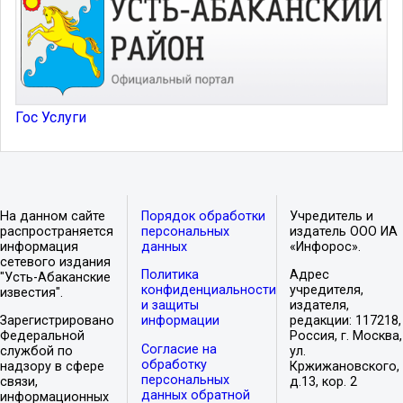
Гос Услуги
На данном сайте
Порядок обработки
Учредитель и
распространяется
персональных
издатель ООО ИА
информация
данных
«Инфорос».
сетевого издания
Политика
Адрес
"Усть-Абаканские
конфиденциальности
учредителя,
известия".
и защиты
издателя,
Зарегистрировано
информации
редакции: 117218,
Федеральной
Россия, г. Москва,
Согласие на
службой по
ул.
обработку
надзору в сфере
Кржижановского,
персональных
связи,
д.13, кор. 2
данных обратной
информационных