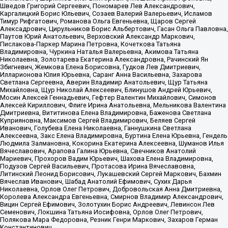
Шведов Григорий Сергеевич, Пономарев Лев Александрович,
Каргалицкий Борис Юльевич, Созаев Валерий Валерьевич, Исламов
Тимур Рифгатович, Романова Ольга Евгеньевна, Щаров Сергей
Алексадрович, Цирульников Борис Альбертович, Гасан Ольга Павловна,
Паутов Юрий Анатольевич, Верховский Александр Маркович,
Пислакова-Паркер Марина Петровна, Кочеткова Татьяна
Владимировна, Чуркина Наталья Валерьевна, Акимова Татьяна
Николаевна, Золотарева Екатерина Александровна, Рачинский Ян
Збигневич, Жемкова Елена Борисовна, Гудков Лев Дмитриевич,
Илларионова Юлия Юрьевна, Саранг Анна Васильевна, Захарова
Светлана Сергеевна, Аверин Владимир Анатольевич, Щур Татьяна
Михайловна, Щур Николай Алексеевич, Блинушов Андрей Юрьевич,
Мосин Алексей Геннадьевич, Гефтер Валентин Михайлович, Симонов
Алексей Кириллович, Флиге Ирина Анатольевна, Мельникова Валентина
Дмитриевна, Вититинова Елена Владимировна, Баженова Светлана
Куприяновна, Максимов Сергей Владимирович, Беляев Сергей
Иванович, Голубева Елена Николаевна, Ганнушкина Светлана
Алексеевна, Закс Елена Владимировна, Буртина Елена Юрьевна, Гендель
Людмила Залмановна, Кокорина Екатерина Алексеевна, Шуманов Илья
Вячеславович, Арапова Галина Юрьевна, Свечников Анатолий
Мариевич, Прохоров Вадим Юрьевич, Шахова Елена Владимировна,
Подузов Сергей Васильевич, Протасова Ирина Вячеславовна,
Литинский Леонид Борисович, Лукашевский Сергей Маркович, Бахмин
Вячеслав Иванович, Шабад Анатолий Ефимович, Сухих Дарья
Николаевна, Орлов Олег Петрович, Добровольская Анна Дмитриевна,
Королева Александра Евгеньевна, Смирнов Владимир Александрович,
Вицин Сергей Ефимович, Золотухин Борис Андреевич, Левинсон Лев
Семенович, Локшина Татьяна Иосифовна, Орлов Олег Петрович,
Полякова Мара Федоровна, Резник Генри Маркович, Захаров Герман
Константинович