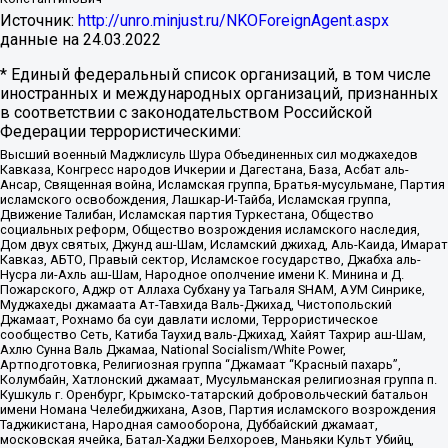
Источник:
http://unro.minjust.ru/NKOForeignAgent.aspx
данные на
24.03.2022
* Единый федеральный список организаций, в том числе
иностранных и международных организаций, признанных
в соответствии с законодательством Российской
Федерации террористическими:
Высший военный Маджлисуль Шура Объединенных сил моджахедов
Кавказа, Конгресс народов Ичкерии и Дагестана, База, Асбат аль-
Ансар, Священная война, Исламская группа, Братья-мусульмане, Партия
исламского освобождения, Лашкар-И-Тайба, Исламская группа,
Движение Талибан, Исламская партия Туркестана, Общество
социальных реформ, Общество возрождения исламского наследия,
Дом двух святых, Джунд аш-Шам, Исламский джихад, Аль-Каида, Имарат
Кавказ, АБТО, Правый сектор, Исламское государство, Джабха аль-
Нусра ли-Ахль аш-Шам, Народное ополчение имени К. Минина и Д.
Пожарского, Аджр от Аллаха Субхану уа Тагьаля SHAM, АУМ Синрике,
Муджахеды джамаата Ат-Тавхида Валь-Джихад, Чистопольский
Джамаат, Рохнамо ба суи давлати исломи, Террористическое
сообщество Сеть, Катиба Таухид валь-Джихад, Хайят Тахрир аш-Шам,
Ахлю Сунна Валь Джамаа, National Socialism/White Power,
Артподготовка, Религиозная группа “Джамаат “Красный пахарь”,
Колумбайн, Хатлонский джамаат, Мусульманская религиозная группа п.
Кушкуль г. Оренбург, Крымско-татарский добровольческий батальон
имени Номана Челебиджихана, Азов, Партия исламского возрождения
Таджикистана, Народная самооборона, Дуббайский джамаат,
московская ячейка, Батал-Хаджи Белхороев, Маньяки Культ Убийц,