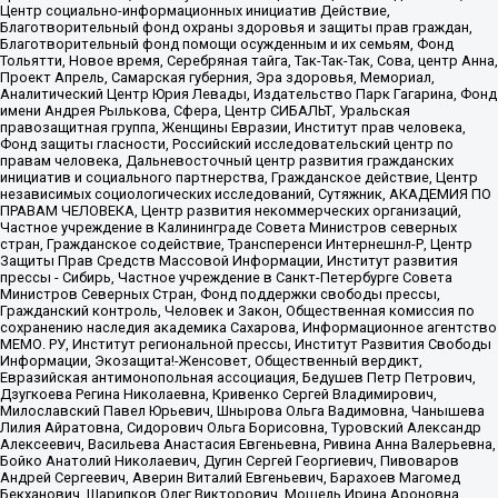
Центр социально-информационных инициатив Действие,
Благотворительный фонд охраны здоровья и защиты прав граждан,
Благотворительный фонд помощи осужденным и их семьям, Фонд
Тольятти, Новое время, Серебряная тайга, Так-Так-Так, Сова, центр Анна,
Проект Апрель, Самарская губерния, Эра здоровья, Мемориал,
Аналитический Центр Юрия Левады, Издательство Парк Гагарина, Фонд
имени Андрея Рылькова, Сфера, Центр СИБАЛЬТ, Уральская
правозащитная группа, Женщины Евразии, Институт прав человека,
Фонд защиты гласности, Российский исследовательский центр по
правам человека, Дальневосточный центр развития гражданских
инициатив и социального партнерства, Гражданское действие, Центр
независимых социологических исследований, Сутяжник, АКАДЕМИЯ ПО
ПРАВАМ ЧЕЛОВЕКА, Центр развития некоммерческих организаций,
Частное учреждение в Калининграде Совета Министров северных
стран, Гражданское содействие, Трансперенси Интернешнл-Р, Центр
Защиты Прав Средств Массовой Информации, Институт развития
прессы - Сибирь, Частное учреждение в Санкт-Петербурге Совета
Министров Северных Стран, Фонд поддержки свободы прессы,
Гражданский контроль, Человек и Закон, Общественная комиссия по
сохранению наследия академика Сахарова, Информационное агентство
МЕМО. РУ, Институт региональной прессы, Институт Развития Свободы
Информации, Экозащита!-Женсовет, Общественный вердикт,
Евразийская антимонопольная ассоциация, Бедушев Петр Петрович,
Дзугкоева Регина Николаевна, Кривенко Сергей Владимирович,
Милославский Павел Юрьевич, Шнырова Ольга Вадимовна, Чанышева
Лилия Айратовна, Сидорович Ольга Борисовна, Туровский Александр
Алексеевич, Васильева Анастасия Евгеньевна, Ривина Анна Валерьевна,
Бойко Анатолий Николаевич, Дугин Сергей Георгиевич, Пивоваров
Андрей Сергеевич, Аверин Виталий Евгеньевич, Барахоев Магомед
Бекханович, Шарипков Олег Викторович, Мошель Ирина Ароновна,