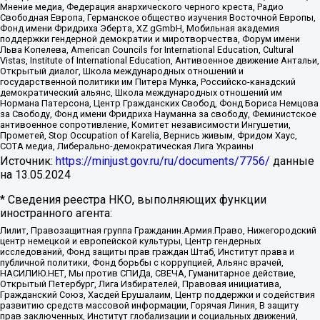
Мнение медиа, Федерация анархического черного креста, Радио
Свободная Европа, Германское общество изучения Восточной Европы,
Фонд имени Фридриха Эберта, XZ gGmbH, Мобильная академия
поддержки гендерной демократии и миротворчества, Форум имени
Льва Копелева, American Councils for International Education, Cultural
Vistas, Institute of International Education, Антивоенное движение Антальи,
Открытый диалог, Школа международных отношений и
государственной политики им Питера Мунка, Российско-канадский
демократический альянс, Школа международных отношений им
Нормана Патерсона, Центр Гражданских Свобод, Фонд Бориса Немцова
за Свободу, Фонд имени Фридриха Науманна за свободу, Феминистское
антивоенное сопротивление, Комитет независимости Ингушетии,
Прометей, Stop Occupation of Karelia, Вернись живым, Фридом Хаус,
СОТА медиа, Либерально-демократическая Лига Украины
Источник:
https://minjust.gov.ru/ru/documents/7756/
данные
на
13.05.2024
* Сведения реестра НКО, выполняющих функции
иностранного агента:
Лилит, Правозащитная группа Гражданин.Армия.Право, Нижегородский
центр немецкой и европейской культуры, Центр гендерных
исследований, Фонд защиты прав граждан Штаб, Институт права и
публичной политики, Фонд борьбы с коррупцией, Альянс врачей,
НАСИЛИЮ.НЕТ, Мы против СПИДа, СВЕЧА, Гуманитарное действие,
Открытый Петербург, Лига Избирателей, Правовая инициатива,
Гражданский Союз, Хасдей Ерушалаим, Центр поддержки и содействия
развитию средств массовой информации, Горячая Линия, В защиту
прав заключенных, Институт глобализации и социальных движений,