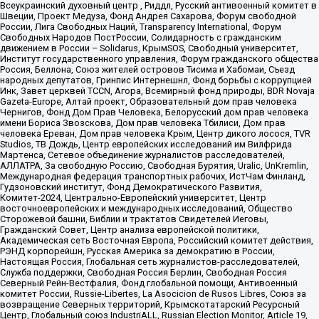
Всеукраинский духовный центр , Риддл, Русский антивоенный комитет в
Швеции, Проект Медуза, Фонд Андрея Сахарова, Форум свободной
России, Лига Свободных Наций, Transparеncy International, Форум
Свободных Народов ПостРоссии, Солидарность с гражданским
движением в России – Solidarus, КрымSOS, Свободный университет,
Институт государственного управления, Форум гражданского общества
Россия, Беллона, Союз жителей островов Тисима и Хабомаи, Съезд
народных депутатов, Гринпис Интернешнл, Фонд борьбы с коррупцией
Инк, Завет церквей TCCN, Агора, Всемирный фонд природы, BDR Novaja
Gazeta-Europe, Алтай проект, Образовательный дом прав человека
Чернигов, Фонд Дом Прав Человека, Белорусский дом прав человека
имени Бориса Звозскова, Дом прав человека Тбилиси, Дом прав
человека Ереван, Дом прав человека Крым, Центр дикого лосося, TVR
Studios, ТВ Дождь, Центр европейских исследований им Вилфрида
Мартенса, Сетевое объединение журналистов расследователей,
АЛЛАТРА, За свободную Россию, Свободная Бурятия, Uralic, UnKremlin,
Международная федерация транспортных рабочих, ИстЧам Финланд,
Гудзоновский институт, Фонд Демократического Развития,
Комитет-2024, Центрально-Европейский университет, Центр
восточноевропейских и международных исследований, Общество
Сторожевой башни, Библии и трактатов Свидетелей Иеговы,
Гражданский Совет, Центр анализа европейской политики,
Академическая сеть Восточная Европа, Российский комитет действия,
РЭНД корпорейшн, Русская Америка за демократию в России,
Настоящая Россия, Глобальная сеть журналистов-расследователей,
Служба поддержки, Свободная Россия Берлин, Свободная Россия
Северный Рейн-Вестфалия, Фонд глобальной помощи, Антивоенный
комитет России, Russie-Libertes, La Asocicion de Rusos Libres, Союз за
возвращение Северных территорий, Крымскотатарский Ресурсный
Центр, Глобальный союз IndustriALL, Russian Election Monitor, Article 19,