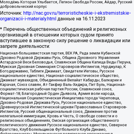
Молодёжь Которая Улыбается, Легион Свобода России, Айдар, Русский
добровольческий корпус
Источник:
http://nac.gov.ru/terroristicheskie-i-ekstremistskie-
organizacii-i-materialy.html
данные на
16.11.2023
* Перечень общественных объединений и религиозных
организаций в отношении которых судом принято
вступившее в законную силу решение о ликвидации или
запрете деятельности:
Национал-большевистская партия, ВЕК РА, Рада земли Кубанской
Духовно Родовой Державы Русь, Община Духовного Управления
Асгардской Веси Беловодья, Славянская Община Капища Веды Перуна,
Мужская Духовная Семинария Староверов-Инглингов, Нурджулар, К
Богодержавию, Таблиги Джамаат, Свидетели Иеговы, Русское
национальное единство, Национал-социалистическое общество,
Джамаат мувахидов, Объединенный Вилайат Кабарды, Балкарии и
Карачая, Союз славян, Ат-Такфир Валь-Хиджра, Пит Буль, Национал-
социалистическая рабочая партия России, Славянский союз,
Формат-18, Благородный Орден Дьявола, Армия воли народа,
Национальная Социалистическая Инициатива города Череповца,
Духовно-Родовая Держава Русь, Русское национальное единство,
Древнерусской Инглистической церкви Православных Староверов-
Инглингов, Русский общенациональный союз, Движение против
нелегальной иммиграции, Кровь и Честь, О свободе совести и о
религиозных объединениях, Омская организация общественного
политического движения Русское национальное единство, Северное
Братство, Клуб Болельщиков Футбольного Клуба Динамо,
Файзрахманисты, Мусульманская религиозная организация п.