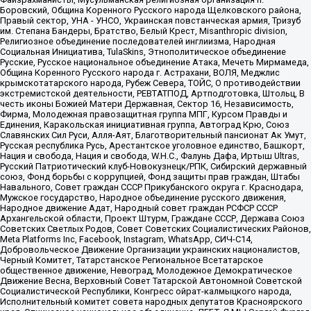
Боровский, Община Коренного Русского народа Щелковского района,
Правый сектор, УНА - УНСО, Украинская повстанческая армия, Тризуб
им. Степана Бандеры, Братство, Белый Крест, Misanthropic division,
Религиозное объединение последователей инглиизма, Народная
Социальная Инициатива, TulaSkins, Этнополитическое объединение
Русские, Русское национальное объединение Атака, Мечеть Мирмамеда,
Община Коренного Русского народа г. Астрахани, ВОЛЯ, Меджлис
крымскотатарского народа, Рубеж Севера, ТОЙС, О противодействии
экстремистской деятельности, РЕВТАТПОД, Артподготовка, Штольц, В
честь иконы Божией Матери Державная, Сектор 16, Независимость,
Фирма, Молодежная правозащитная группа МПГ, Курсом Правды и
Единения, Каракольская инициативная группа, Автоград Крю, Союз
Славянских Сил Руси, Алля-Аят, Благотворительный пансионат Ак Умут,
Русская республика Русь, Арестантское уголовное единство, Башкорт,
Нация и свобода, Нация и свобода, W.H.С., Фалунь Дафа, Иртыш Ultras,
Русский Патриотический клуб-Новокузнецк/РПК, Сибирский державный
союз, Фонд борьбы с коррупцией, Фонд защиты прав граждан, Штабы
Навального, Совет граждан СССР Прикубанского округа г. Краснодара,
Мужское государство, Народное объединение русского движения,
Народное движение Адат, Народный совет граждан РСФСР СССР
Архангельской области, Проект Штурм, Граждане СССР, Держава Союз
Советских Светлых Родов, Совет Советских Социалистических Районов,
Meta Platforms Inc, Facebook, Instagram, WhatsApp, СИЧ-С14,
Добровольческое Движение Организации украинских националистов,
Черный Комитет, Татарстанское Региональное Всетатарское
общественное движение, Невоград, Молодежное Демократическое
Движение Весна, Верховный Совет Татарской Автономной Советской
Социалистической Республики, Конгресс ойрат-калмыцкого народа,
Исполнительный комитет совета народных депутатов Красноярского