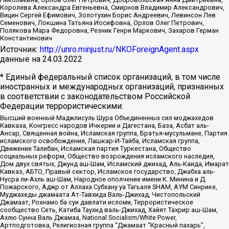
Королева Александра Евгеньевна, Смирнов Владимир Александрович,
Вицин Сергей Ефимович, Золотухин Борис Андреевич, Левинсон Лев
Семенович, Локшина Татьяна Иосифовна, Орлов Олег Петрович,
Полякова Мара Федоровна, Резник Генри Маркович, Захаров Герман
Константинович
Источник:
http://unro.minjust.ru/NKOForeignAgent.aspx
данные на
24.03.2022
* Единый федеральный список организаций, в том числе
иностранных и международных организаций, признанных
в соответствии с законодательством Российской
Федерации террористическими:
Высший военный Маджлисуль Шура Объединенных сил моджахедов
Кавказа, Конгресс народов Ичкерии и Дагестана, База, Асбат аль-
Ансар, Священная война, Исламская группа, Братья-мусульмане, Партия
исламского освобождения, Лашкар-И-Тайба, Исламская группа,
Движение Талибан, Исламская партия Туркестана, Общество
социальных реформ, Общество возрождения исламского наследия,
Дом двух святых, Джунд аш-Шам, Исламский джихад, Аль-Каида, Имарат
Кавказ, АБТО, Правый сектор, Исламское государство, Джабха аль-
Нусра ли-Ахль аш-Шам, Народное ополчение имени К. Минина и Д.
Пожарского, Аджр от Аллаха Субхану уа Тагьаля SHAM, АУМ Синрике,
Муджахеды джамаата Ат-Тавхида Валь-Джихад, Чистопольский
Джамаат, Рохнамо ба суи давлати исломи, Террористическое
сообщество Сеть, Катиба Таухид валь-Джихад, Хайят Тахрир аш-Шам,
Ахлю Сунна Валь Джамаа, National Socialism/White Power,
Артподготовка, Религиозная группа “Джамаат “Красный пахарь”,