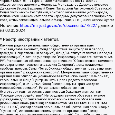
Черный Комитет, Татарстанское Региональное Всетатарское
общественное движение, Невоград, Молодежное Демократическое
Движение Весна, Верховный Совет Татарской Автономной Советской
Социалистической Республики, Конгресс ойрат-калмыцкого народа,
Исполнительный комитет совета народных депутатов Красноярского
края, Этническое национальное объединение, ЛГБТ, Я.МЫ Сергей Фургал
Источник:
https://minjust.gov.ru/ru/documents/7822/
данные
на
03.05.2024
* Реестр иностранных агентов:
Калининградская региональная общественная организация "Экозащита!-Женсовет", Фонд содействия защите прав и свобод граждан "Общественный вердикт", Фонд "Институт Развития Свободы Информации", Частное учреждение "Информационное агентство МЕМО. РУ", Региональная общественная организация "Общественная комиссия по сохранению наследия академика Сахарова", Фонд поддержки свободы прессы, Санкт-Петербургская общественная правозащитная организация "Гражданский контроль", Межрегиональная общественная организация "Информационно-просветительский центр "Мемориал", Региональный Фонд "Центр Защиты Прав Средств Массовой Информации", с 05.12.2023 Фонд "Центр Защиты Прав Средств массовой информации", Региональная общественная благотворительная организация помощи беженцам и мигрантам "Гражданское содействие", Негосударственное образовательное учреждение дополнительного профессионального образования (повышение квалификации) специалистов "АКАДЕМИЯ ПО ПРАВАМ ЧЕЛОВЕКА", Свердловская региональная общественная организация "Сутяжник", Автономная некоммерческая организация "Центр независимых социологических исследований", Союз общественных объединений "Российский исследовательский центр по правам человека", Региональное общественное учреждение научно-информационный центр "МЕМОРИАЛ", Некоммерческая организация "Фонд защиты гласности", Автономная некоммерческая организация "Институт прав человека", Городская общественная организация "Екатеринбургское общество "МЕМОРИАЛ", Городская общественная организация "Рязанское историко-просветительское и правозащитное общество "Мемориал" (Рязанский Мемориал), Челябинский региональный орган общественной самодеятельности – женское общественное объединение "Женщины Евразии", Челябинский региональный орган общественной самодеятельности "Уральская правозащитная группа", Фонд содействия защите здоровья и социальной справедливости имени Андрея Рылькова, Автономная Некоммерческая Организация "Аналитический Центр Юрия Левады", Автономная некоммерческая организация социальной поддержки населения "Проект Апрель", Региональная общественная организация помощи женщинам и детям, находящимся в кризисной ситуации "Информационно-методический центр "Анна", Фонд содействия развитию массовых коммуникаций и правовому просвещению "Так-так-Так", Фонд содействия устойчивому развитию "Серебряная тайга", Свердловский региональный общественный фонд социальных проектов "Новое время", "Idel.Реалии", Кавказ.Реалии, Крым.Реалии, Телеканал Настоящее Время, Татаро-башкирская служба Радио Свобода (Azatliq Radiosi), Радио Свободная Европа/Радио Свобода (PCE/PC), "Сибирь.Реалии", "Фактограф", Благотворительный фонд помощи осужденным и их семьям, Автономная некоммерческая организация "Институт глобализации и социальных движений", Фонд "В защиту прав заключенных", Частное учреждение "Центр поддержки и содействия развитию средств массовой информации", Пензенский региональный общественный благотворительный фонд "Гражданский союз", "Север.Реалии", Некоммерческая организация Фонд "Правовая инициатива", Общество с ограниченной ответственностью "Радио Свободная Европа/Радио Свобода", Чешское информационное агентство "MEDIUM-ORIENT", Красноярская региональная общественная организация "Мы против СПИДа", Камалягин Денис Николаевич, Маркелов Сергей Евгеньевич, Пономарев Лев Александрович, Савицкая Людмила Алексеевна, Автономная некоммерческая организация "Центр по работе с проблемой насилия "НАСИЛИЮ.НЕТ", Межрегиональный профессиональный союз работников здравоохранения "Альянс врачей", Юридическое лицо, зарегистрированное в Латвийской Республике, SIA "Medusa Project" (регистрационный номер 40103797863, дата регистрации 10.06.2014), Некоммерческая организация "Фонд по борьбе с коррупцией", Автономная некоммерческая организация "Институт права и публичной политики", Баданин Роман Сергеевич, Гликин Максим Александрович, Железнова Мария Михайловна, Лукьянова Юлия Сергеевна, Маетная Елизавета Витальевна, Маняхин Петр Борисович, Чуракова Ольга Владимировна, Ярош Юлия Петровна, Юридическое лицо "The Insider SIA", зарегистрированное в Риге, Латвийская Республика (дата регистрации 26.06.2015), являющееся администратором доменного имени интернет-издания "The Insider SIA", https://theins.ru, Постернак Алексей Евгеньевич, Рубин Михаил Аркадьевич, Анин Роман Александрович, Юридическое лицо Istories fonds, зарегистрированное в Латвийской Республике (регистрационный номер 50008295751, дата регистрации 24.02.2020), Великовский Дмитрий Александрович, Долинина Ирина Николаевна, Мароховская Алеся Алексеевна, Шлейнов Роман Юрьевич, Шмагун Олеся Валентиновна, Общество с ограниченной ответственностью "Альтаир 2021", Общество с ограниченной ответственностью "Вега 2021", Общество с ограниченной ответственностью "Главный редактор 2021", Общество с ограниченной ответственностью "Ромашки монолит", Важенков Артем Валерьевич, Ивановская областная общественная организация "Центр гендерных исследований", Гурман Юрий Альбертович, Медиапроект "ОВД-Инфо", Егоров Владимир Владимирович, Жилинский Владимир Александрович, Общество с ограниченной ответственностью "ЗП", Иванова София Юрьевна, Карезина Инна Павловна, Кильтау Екатерина Викторовна, Петров Алексей Викторович, Пискунов Сергей Евгеньевич, Смирнов Сергей Сергеевич, Тихонов Михаил Сергеевич, Общество с ограниченной ответственностью "ЖУРНАЛИСТ-ИНОСТРАННЫЙ АГЕНТ", Арапова Галина Юрьевна, Вольтская Татьяна Анатольевна, Американская компания "Mason G.E.S. Anonymous Foundation" (США), являющаяся владельцем интернет-издания https://mnews.world/, Компания "Stichting Bellingcat", зарегистрированная в Нидерландах (дата регистрации 11.07.2018), Захаров Андрей Вячеславович, Клепиковская Екатерина Дмитриевна, Общество с ограниченной ответственностью "МЕМО", Перл Роман Александрович, Симонов Евгений Алексеевич, Соловьева Елена Анатольевна, Сотников Даниил Владимирович, Сурначева Елизавета Дмитриевна, Автономная некоммерческая организация по защите прав человека и информированию населения "Якутия – Наше Мнение", Общество с ограниченной ответственностью "Москоу диджитал медиа", с 26.01.2023 Общество с ограниченной ответственностью "Чайка Белые сады", Ветошкина Валерия Валерьевна, Заговора Максим Александрович, Межрегиональное общественное движение "Российская ЛГБТ - сеть", Оленичев Максим Владимирович, Павлов Иван Юрьевич, Скворцова Елена Сергеевна, Общество с ограниченной ответственностью "Как бы инагент", Кочетков Игорь Викторович, Общество с ограниченной ответственностью "Честные выборы", Еланчик Олег Александрович, Общество с ограниченной ответственностью "Нобелевский призыв", Гималова Регина Эмилевна, Григорьев Андрей Валерьевич, Григорьева Алина Александровна, Ассоциация по содействию защите прав призывников, альтернативнослужащих и военнослужащих "Правозащитная группа "Гражданин.Армия.Право", Хисамова Регина Фаритовна, Автономная некоммерческая организация по реализации социально-правовых программ "Лилит", Дальневосточное общественное движение "Маяк", Санкт-Петербургская ЛГБТ-инициативная группа "Выход", Инициативная группа ЛГБТ+ "Реверс", Алексеев Андрей Викторович, Бекбулатова Таисия Львовна, Беляев Иван Михайлович, Владыкина Елена Сергеевна, Гельман Марат Александрович, Никульшина Вероника Юрьевна, Толоконникова Надежда Андреевна, Шендерович Виктор Анатольевич, Общество с ограниченной ответственностью "Данное сообщение", Общество с ограниченной ответственностью Издательский дом "Новая глава", Айнбиндер Александра Александровна, Московский комьюнити-центр для ЛГБТ+инициатив, Благотворительный фонд развития филантропии, Deutsche Welle (Германия, Kurt-Schumacher-Strasse 3, 53113 Bonn), Борзунова Мария Михайловна, Воробьев Виктор Викторович, Голубева Анна Львовна, Константинова Алла Михайловна, Малкова Ирина Владимировна, Мурадов Мурад Абдулгалимович, Осетинская Елизавета Николаевна, Понасенков Евгений Николаевич, Ганапольский Матвей Юрьевич, Киселев Евгений Алексеевич, Борухович Ирина Григорьевна, Дремин Иван Тимофеевич, Дубровский Дмитрий Викторович, Красноярская региональная общественная организация поддержки и развития альтернативных образовательных технологий и межкультурных коммуникаций "ИНТЕРРА", Маяковская Екатерина Алексеевна, Фейгин Марк Захарович, Филимонов Андрей Викторович, Дзугкоева Регина Николаевна, Доброхотов Роман Александрович, Дудь Юрий Александрович, Елкин Сергей Владимирович, Кругликов Кирилл Игоревич, Сабунаева Мария Леонидовна, Семенов Алексей Владимирович, Шаинян Карен Багратович, Шульман Екатерина Михайловна, Асафьев Артур Валерьевич, Вахштайн Виктор Семенович, Венедиктов Алексей Алексеевич, Лушникова Екатерина Евгеньевна, Волков Леонид Михайлович, Невзоров Александр Глебович, Пархоменко Сергей Борисович, Сироткин Ярослав Николаевич, Кара-Мурза Владимир Владимирович, Баранова Наталья Владимировна, Гозман Леонид Яковлевич, Кагарлицкий Борис Юльевич, Климарев Михаил Валерьевич, Милов Владимир Станиславович, Автономная некоммерческая организация Краснодарский центр современного искусства "Типография", Моргенштерн Алишер Тагирович, Соболь Любовь Эдуардовна, Общество с ограниченной ответственностью "ЛИЗА НОРМ", Каспаров Гарри Кимович, Ходорковский Михаил Борисович, Общество с ограниченной ответственностью "Апрельские тезисы", Данилович Ирина Брониславовна, Кашин Олег Владимирович, Петров Николай Владимирович, Пивоваров Алексей Владимирович, Соколов Михаил Владимирович, Цветкова Юлия Владимировна, Чичваркин Евгений Александрович, Комитет против пыток/Команда против пыток, Общество с ограниченной ответственностью "Первый научный", Общество с ограниченной ответственностью "Вертолет и ко", Белоцерковская Вероника Борисовна, Кац Максим Евгеньевич, Лазарева Татьяна Юрьевна, Шаведдинов Руслан Табризович, Яшин Илья Валерьевич, Общество с ограниченной ответственностью "Иноагент ААВ", Алешковский Дмитрий Петрович, Альбац Евгения Марковна, Быков Дмитрий Львович, Галямина Юлия Евгеньевна, Лойко Сергей Леонидович, Мартынов Кирилл Константинович, Медведев Сергей Александрович, Крашенинников Федор Геннадиевич, Гордеева Катерина Вл