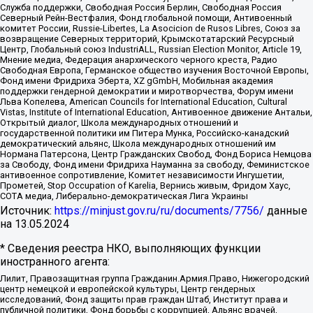
Служба поддержки, Свободная Россия Берлин, Свободная Россия
Северный Рейн-Вестфалия, Фонд глобальной помощи, Антивоенный
комитет России, Russie-Libertes, La Asocicion de Rusos Libres, Союз за
возвращение Северных территорий, Крымскотатарский Ресурсный
Центр, Глобальный союз IndustriALL, Russian Election Monitor, Article 19,
Мнение медиа, Федерация анархического черного креста, Радио
Свободная Европа, Германское общество изучения Восточной Европы,
Фонд имени Фридриха Эберта, XZ gGmbH, Мобильная академия
поддержки гендерной демократии и миротворчества, Форум имени
Льва Копелева, American Councils for International Education, Cultural
Vistas, Institute of International Education, Антивоенное движение Антальи,
Открытый диалог, Школа международных отношений и
государственной политики им Питера Мунка, Российско-канадский
демократический альянс, Школа международных отношений им
Нормана Патерсона, Центр Гражданских Свобод, Фонд Бориса Немцова
за Свободу, Фонд имени Фридриха Науманна за свободу, Феминистское
антивоенное сопротивление, Комитет независимости Ингушетии,
Прометей, Stop Occupation of Karelia, Вернись живым, Фридом Хаус,
СОТА медиа, Либерально-демократическая Лига Украины
Источник:
https://minjust.gov.ru/ru/documents/7756/
данные
на
13.05.2024
* Сведения реестра НКО, выполняющих функции
иностранного агента:
Лилит, Правозащитная группа Гражданин.Армия.Право, Нижегородский
центр немецкой и европейской культуры, Центр гендерных
исследований, Фонд защиты прав граждан Штаб, Институт права и
публичной политики, Фонд борьбы с коррупцией, Альянс врачей,