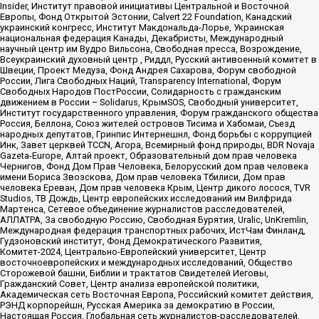
Insider, Институт правовой инициативы Центральной и Восточной
Европы, Фонд Открытой Эстонии, Calvert 22 Foundation, Канадский
украинский конгресс, Институт Макдональда-Лорье, Украинская
национальная федерация Канады, Декабристы, Международный
научный центр им Вудро Вильсона, Свободная пресса, Возрождение,
Всеукраинский духовный центр , Риддл, Русский антивоенный комитет в
Швеции, Проект Медуза, Фонд Андрея Сахарова, Форум свободной
России, Лига Свободных Наций, Transparеncy International, Форум
Свободных Народов ПостРоссии, Солидарность с гражданским
движением в России – Solidarus, КрымSOS, Свободный университет,
Институт государственного управления, Форум гражданского общества
Россия, Беллона, Союз жителей островов Тисима и Хабомаи, Съезд
народных депутатов, Гринпис Интернешнл, Фонд борьбы с коррупцией
Инк, Завет церквей TCCN, Агора, Всемирный фонд природы, BDR Novaja
Gazeta-Europe, Алтай проект, Образовательный дом прав человека
Чернигов, Фонд Дом Прав Человека, Белорусский дом прав человека
имени Бориса Звозскова, Дом прав человека Тбилиси, Дом прав
человека Ереван, Дом прав человека Крым, Центр дикого лосося, TVR
Studios, ТВ Дождь, Центр европейских исследований им Вилфрида
Мартенса, Сетевое объединение журналистов расследователей,
АЛЛАТРА, За свободную Россию, Свободная Бурятия, Uralic, UnKremlin,
Международная федерация транспортных рабочих, ИстЧам Финланд,
Гудзоновский институт, Фонд Демократического Развития,
Комитет-2024, Центрально-Европейский университет, Центр
восточноевропейских и международных исследований, Общество
Сторожевой башни, Библии и трактатов Свидетелей Иеговы,
Гражданский Совет, Центр анализа европейской политики,
Академическая сеть Восточная Европа, Российский комитет действия,
РЭНД корпорейшн, Русская Америка за демократию в России,
Настоящая Россия, Глобальная сеть журналистов-расследователей,