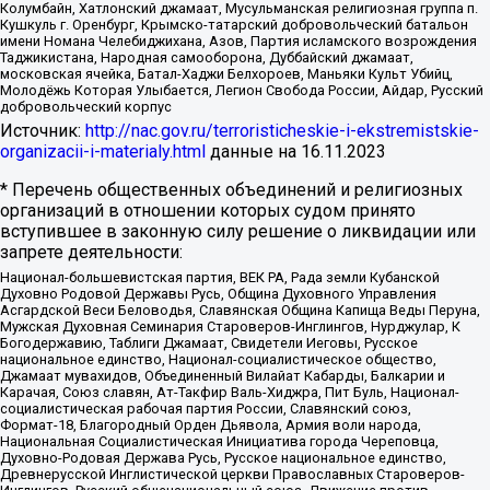
Колумбайн, Хатлонский джамаат, Мусульманская религиозная группа п.
Кушкуль г. Оренбург, Крымско-татарский добровольческий батальон
имени Номана Челебиджихана, Азов, Партия исламского возрождения
Таджикистана, Народная самооборона, Дуббайский джамаат,
московская ячейка, Батал-Хаджи Белхороев, Маньяки Культ Убийц,
Молодёжь Которая Улыбается, Легион Свобода России, Айдар, Русский
добровольческий корпус
Источник:
http://nac.gov.ru/terroristicheskie-i-ekstremistskie-
organizacii-i-materialy.html
данные на
16.11.2023
* Перечень общественных объединений и религиозных
организаций в отношении которых судом принято
вступившее в законную силу решение о ликвидации или
запрете деятельности:
Национал-большевистская партия, ВЕК РА, Рада земли Кубанской
Духовно Родовой Державы Русь, Община Духовного Управления
Асгардской Веси Беловодья, Славянская Община Капища Веды Перуна,
Мужская Духовная Семинария Староверов-Инглингов, Нурджулар, К
Богодержавию, Таблиги Джамаат, Свидетели Иеговы, Русское
национальное единство, Национал-социалистическое общество,
Джамаат мувахидов, Объединенный Вилайат Кабарды, Балкарии и
Карачая, Союз славян, Ат-Такфир Валь-Хиджра, Пит Буль, Национал-
социалистическая рабочая партия России, Славянский союз,
Формат-18, Благородный Орден Дьявола, Армия воли народа,
Национальная Социалистическая Инициатива города Череповца,
Духовно-Родовая Держава Русь, Русское национальное единство,
Древнерусской Инглистической церкви Православных Староверов-