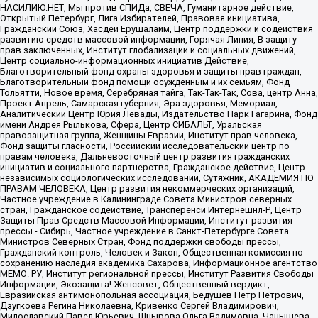
НАСИЛИЮ.НЕТ, Мы против СПИДа, СВЕЧА, Гуманитарное действие,
Открытый Петербург, Лига Избирателей, Правовая инициатива,
Гражданский Союз, Хасдей Ерушалаим, Центр поддержки и содействия
развитию средств массовой информации, Горячая Линия, В защиту
прав заключенных, Институт глобализации и социальных движений,
Центр социально-информационных инициатив Действие,
Благотворительный фонд охраны здоровья и защиты прав граждан,
Благотворительный фонд помощи осужденным и их семьям, Фонд
Тольятти, Новое время, Серебряная тайга, Так-Так-Так, Сова, центр Анна,
Проект Апрель, Самарская губерния, Эра здоровья, Мемориал,
Аналитический Центр Юрия Левады, Издательство Парк Гагарина, Фонд
имени Андрея Рылькова, Сфера, Центр СИБАЛЬТ, Уральская
правозащитная группа, Женщины Евразии, Институт прав человека,
Фонд защиты гласности, Российский исследовательский центр по
правам человека, Дальневосточный центр развития гражданских
инициатив и социального партнерства, Гражданское действие, Центр
независимых социологических исследований, Сутяжник, АКАДЕМИЯ ПО
ПРАВАМ ЧЕЛОВЕКА, Центр развития некоммерческих организаций,
Частное учреждение в Калининграде Совета Министров северных
стран, Гражданское содействие, Трансперенси Интернешнл-Р, Центр
Защиты Прав Средств Массовой Информации, Институт развития
прессы - Сибирь, Частное учреждение в Санкт-Петербурге Совета
Министров Северных Стран, Фонд поддержки свободы прессы,
Гражданский контроль, Человек и Закон, Общественная комиссия по
сохранению наследия академика Сахарова, Информационное агентство
МЕМО. РУ, Институт региональной прессы, Институт Развития Свободы
Информации, Экозащита!-Женсовет, Общественный вердикт,
Евразийская антимонопольная ассоциация, Бедушев Петр Петрович,
Дзугкоева Регина Николаевна, Кривенко Сергей Владимирович,
Милославский Павел Юрьевич, Шнырова Ольга Вадимовна, Чанышева