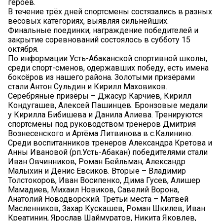
героев.
В течение трёх дней спортсмены состязались в разных
весовых категориях, выявляя сильнейших.
Финальные поединки, награждение победителей и
закрытие соревнований состоялось в субботу 15
октября.
По информации Усть-Абаканской спортивной школы,
среди спорт-сменов, одержавших победу, есть имена
боксёров из нашего района. Золотыми призёрами
стали Антон Сульдин и Кирилл Маховиков.
Серебряные призёры – Джасур Карчиев, Кирилл
Кондугашев, Алексей Пашинцев. Бронзовые медали
у Кирилла Бибишева и Данила Алиева. Тренируются
спортсмены под руководством тренеров Дмитрия
Вознесенского и Артёма Литвинова в с.Калинино.
Среди воспитанников тренеров Александра Кретова и
Анны Ивановой (рп.Усть-Абакан) победителями стали
Иван Овчинников, Роман Бейльман, Александр
Малыхин и Денис Евсиков. Вторые – Владимир
Толстокоров, Иван Восипенко, Дима Гусев, Алишер
Мамадиев, Михаил Новиков, Савелий Ворона,
Анатолий Новодворский. Третьи места – Матвей
Масленников, Захар Кускашев, Роман Шкилев, Иван
Креатинин, Ярослав Шаймуратов, Никита Яковлев,