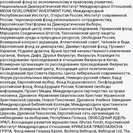
российский фонд по экономическому и правовому развитию,
Национальный Демократический Институт Международных Отношений,
MEDIA DEVELOPMENT INVESTMENT FUND, Международный
Республиканский Институт, Открытая Россия, Институт современной
России, Черноморский фонд регионального сотрудничества,
Европейская Платформа за Демократические Выборы,
Международный центр электоральных исследований, Германский фонд
Маршалла Соединенных Штатов, Тихоокеанский центр защиты
окружающей среды и природных ресурсов, Свободная Россия,
Всемирный конгресс украинцев, Атлантический совет, Человек в беде,
Европейский фонд за демократию, Джеймстаунский фонд, Прожект
Хармони, Родники дракона, Врачи против насильственного извлечения
органов, Фалунь Дафа, Друзья Фалуньгун, Фалуньгун, Коалиция по
расследованию преследования в отношении Фалуньгун в Китае,
Всемирная организация по расследованию преследований Фалуньгун,
Пражский гражданский центр, Ассоциация школ политических
исследований при Совете Европы, Центр либеральной современности,
Форум русскоязычных европейцев, Немецко-русский обмен, Бард
колледж, Европейский выбор, Фонд Ходорковского, Оксфордский
российский фонд, Фонд Будущее России, Компания свободы
информации, Проект Медиа, Международное партнерство за права
человека, Духовное Управление Евангельских Христиан Украинской
Христианской Церкви, Новое Поколение, Духовное Учебное Заведение
Международный Библейский Колледж, Международное христианское
движение, Всемирный Институт Саентологических Предприятий,
Церковь Духовной Технологии, Европейская сеть организаций по
наблюдению за выборами, Республика Польша, СВОБОДНЫЙ ИДЕЛЬ-
УРАЛ, Ассоциация развития журналистики, IStories fonds, Королевский
Институт Международных Отношений, КРИМСЬКА ПРАВОЗАХИСНА
ГРУПА, Фонд имени Генриха Бёлля, Stichting Bellingcat, Bellingcat Ltd, The