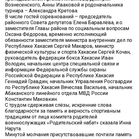
Вознесенского, Анны Иваковой и родоначальника
турнира – Александра Кретова.
В числе гостей соревнований – председатель
районного Совета депутатов Елена Баравлёва, и.о.
заместителя Главы района по социальным вопросам
Оксана Фёдорова, временно исполняющий
обязанности заместителя министра внутренних дел по
Республике Хакасия Сергей Макаров, министр
физической культуры и спорта Хакасии Сергей Кочан,
руководитель федерации бокса Хакасии Иван
Володин, начальник центра специальной связи и
информации Федеральной службы охраны
Российской Федерации в Республике Хакасия
Геннадий Гравдин, начальник Управления Росгвардии
по Республике Хакасия Вячеслав Васильев, начальник
Абаканского линейного отдела МВД России
Константин Маковкин.
С трудом сдерживая слёзы, искренние слова
благодарности за память и верность спортивным
традициям от лица комитета родителей
военнослужащих «Родительский набат» сказала Инна
Нарута.
Минутой молчания присутствовавшие почтили память