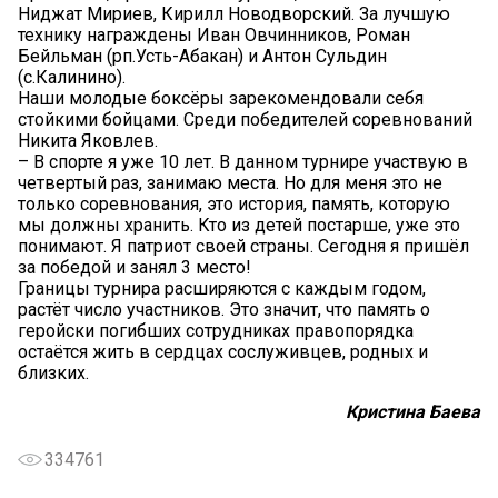
Ниджат Мириев, Кирилл Новодворский. За лучшую
технику награждены Иван Овчинников, Роман
Бейльман (рп.Усть-Абакан) и Антон Сульдин
(с.Калинино).
Наши молодые боксёры зарекомендовали себя
стойкими бойцами. Среди победителей соревнований
Никита Яковлев.
– В спорте я уже 10 лет. В данном турнире участвую в
четвертый раз, занимаю места. Но для меня это не
только соревнования, это история, память, которую
мы должны хранить. Кто из детей постарше, уже это
понимают. Я патриот своей страны. Сегодня я пришёл
за победой и занял 3 место!
Границы турнира расширяются с каждым годом,
растёт число участников. Это значит, что память о
геройски погибших сотрудниках правопорядка
остаётся жить в сердцах сослуживцев, родных и
близких.
Кристина Баева
334761