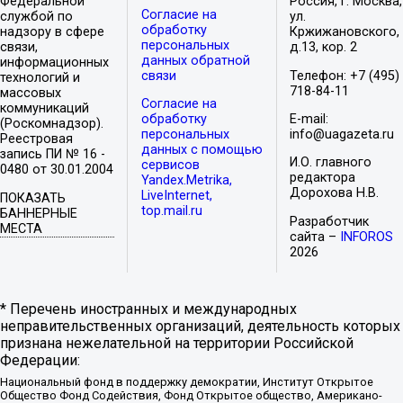
Федеральной
Россия, г. Москва,
Согласие на
службой по
ул.
обработку
надзору в сфере
Кржижановского,
персональных
связи,
д.13, кор. 2
данных обратной
информационных
связи
Телефон: +7 (495)
технологий и
718-84-11
массовых
Согласие на
коммуникаций
обработку
E-mail:
(Роскомнадзор).
персональных
info@uagazeta.ru
Реестровая
данных с помощью
запись ПИ № 16 -
И.О. главного
сервисов
0480 от 30.01.2004
редактора
Yandex.Metrika,
Дорохова Н.В.
LiveInternet,
ПОКАЗАТЬ
top.mail.ru
БАННЕРНЫЕ
Разработчик
МЕСТА
сайта –
INFOROS
2026
* Перечень иностранных и международных
неправительственных организаций, деятельность которых
признана нежелательной на территории Российской
Федерации:
Национальный фонд в поддержку демократии, Институт Открытое
Общество Фонд Содействия, Фонд Открытое общество, Американо-