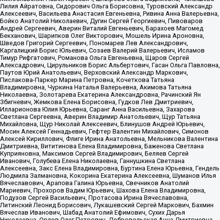
Лилия Айратовна, Сидорович Ольга Борисовна, Туровский Александр
Алексеевич, Васильева Анастасия Евгеньевна, Ривина Анна Валерьевна,
Бойко Анатолий Николаевич, Дугин Сергей Георгиевич, Пивоваров
Андрей Сергеевич, Аверин Виталий Евгеньевич, Барахоев Магомед
Бекханович, Шарипков Олег Викторович, Мошель Ирина Ароновна,
Шведов Григорий Сергеевич, Пономарев Лев Александрович,
Каргалицкий Борис Юльевич, Созаев Валерий Валерьевич, Исламов
Тимур Рифгатович, Романова Ольга Евгеньевна, Щаров Сергей
Алексадрович, Цирульников Борис Альбертович, Гасан Ольга Павловна,
Паутов Юрий Анатольевич, Верховский Александр Маркович,
Пислакова-Паркер Марина Петровна, Кочеткова Татьяна
Владимировна, Чуркина Наталья Валерьевна, Акимова Татьяна
Николаевна, Золотарева Екатерина Александровна, Рачинский Ян
Збигневич, Жемкова Елена Борисовна, Гудков Лев Дмитриевич,
Илларионова Юлия Юрьевна, Саранг Анна Васильевна, Захарова
Светлана Сергеевна, Аверин Владимир Анатольевич, Щур Татьяна
Михайловна, Щур Николай Алексеевич, Блинушов Андрей Юрьевич,
Мосин Алексей Геннадьевич, Гефтер Валентин Михайлович, Симонов
Алексей Кириллович, Флиге Ирина Анатольевна, Мельникова Валентина
Дмитриевна, Вититинова Елена Владимировна, Баженова Светлана
Куприяновна, Максимов Сергей Владимирович, Беляев Сергей
Иванович, Голубева Елена Николаевна, Ганнушкина Светлана
Алексеевна, Закс Елена Владимировна, Буртина Елена Юрьевна, Гендель
Людмила Залмановна, Кокорина Екатерина Алексеевна, Шуманов Илья
Вячеславович, Арапова Галина Юрьевна, Свечников Анатолий
Мариевич, Прохоров Вадим Юрьевич, Шахова Елена Владимировна,
Подузов Сергей Васильевич, Протасова Ирина Вячеславовна,
Литинский Леонид Борисович, Лукашевский Сергей Маркович, Бахмин
Вячеслав Иванович, Шабад Анатолий Ефимович, Сухих Дарья
Николаевна, Орлов Олег Петрович, Добровольская Анна Дмитриевна,