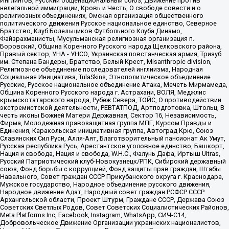
Инглингов, Русский общенациональный союз, Движение против
нелегальной иммиграции, Кровь и Честь, О свободе совести и о
религиозных объединениях, Омская организация общественного
политического движения Русское национальное единство, Северное
Братство, Клуб Болельщиков Футбольного Клуба Динамо,
Файзрахманисты, Мусульманская религиозная организация п.
Боровский, Община Коренного Русского народа Щелковского района,
Правый сектор, УНА - УНСО, Украинская повстанческая армия, Тризуб
им. Степана Бандеры, Братство, Белый Крест, Misanthropic division,
Религиозное объединение последователей инглиизма, Народная
Социальная Инициатива, TulaSkins, Этнополитическое объединение
Русские, Русское национальное объединение Атака, Мечеть Мирмамеда,
Община Коренного Русского народа г. Астрахани, ВОЛЯ, Меджлис
крымскотатарского народа, Рубеж Севера, ТОЙС, О противодействии
экстремистской деятельности, РЕВТАТПОД, Артподготовка, Штольц, В
честь иконы Божией Матери Державная, Сектор 16, Независимость,
Фирма, Молодежная правозащитная группа МПГ, Курсом Правды и
Единения, Каракольская инициативная группа, Автоград Крю, Союз
Славянских Сил Руси, Алля-Аят, Благотворительный пансионат Ак Умут,
Русская республика Русь, Арестантское уголовное единство, Башкорт,
Нация и свобода, Нация и свобода, W.H.С., Фалунь Дафа, Иртыш Ultras,
Русский Патриотический клуб-Новокузнецк/РПК, Сибирский державный
союз, Фонд борьбы с коррупцией, Фонд защиты прав граждан, Штабы
Навального, Совет граждан СССР Прикубанского округа г. Краснодара,
Мужское государство, Народное объединение русского движения,
Народное движение Адат, Народный совет граждан РСФСР СССР
Архангельской области, Проект Штурм, Граждане СССР, Держава Союз
Советских Светлых Родов, Совет Советских Социалистических Районов,
Meta Platforms Inc, Facebook, Instagram, WhatsApp, СИЧ-С14,
Добровольческое Движение Организации украинских националистов,