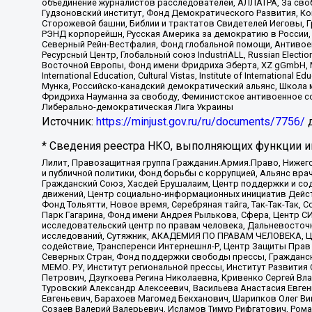
объединение журналистов расследователей, АЛЛАТРА, За своб
Гудзоновский институт, Фонд Демократического Развития, К
Сторожевой башни, Библии и трактатов Свидетелей Иеговы, Г
РЭНД корпорейшн, Русская Америка за демократию в России, 
Северный Рейн-Вестфалия, Фонд глобальной помощи, Антивоенн
Ресурсный Центр, Глобальный союз IndustriALL, Russian Electi
Восточной Европы, Фонд имени Фридриха Эберта, XZ gGmbH, М
International Education, Cultural Vistas, Institute of Intern
Мунка, Российско-канадский демократический альянс, Школа
Фридриха Науманна за свободу, Феминистское антивоенное соп
Либерально-демократическая Лига Украины
Источник:
https://minjust.gov.ru/ru/documents/7756/
д
* Сведения реестра НКО, выполняющих функции ин
Лилит, Правозащитная группа Гражданин.Армия.Право, Нижего
и публичной политики, Фонд борьбы с коррупцией, Альянс вр
Гражданский Союз, Хасдей Ерушалаим, Центр поддержки и сод
движений, Центр социально-информационных инициатив Дейс
Фонд Тольятти, Новое время, Серебряная тайга, Так-Так-Так,
Парк Гагарина, Фонд имени Андрея Рылькова, Сфера, Центр С
исследовательский центр по правам человека, Дальневосточн
исследований, Сутяжник, АКАДЕМИЯ ПО ПРАВАМ ЧЕЛОВЕКА, Це
содействие, Трансперенси Интернешнл-Р, Центр Защиты Прав
Северных Стран, Фонд поддержки свободы прессы, Гражданск
МЕМО. РУ, Институт региональной прессы, Институт Развити
Петрович, Дзугкоева Регина Николаевна, Кривенко Сергей В
Туровский Александр Алексеевич, Васильева Анастасия Евген
Евгеньевич, Барахоев Магомед Бекханович, Шарипков Олег В
Созаев Валерий Валерьевич, Исламов Тимур Рифгатович, Рома