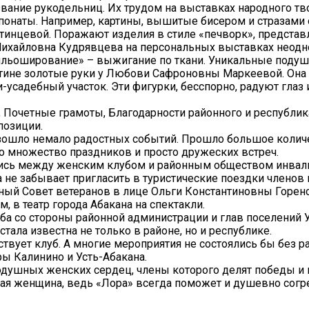
вание рукодельниц. Их трудом на выставках народного тв
онаты. Например, картины, вышитые бисером и стразами 
инцевой. Поражают изделия в стиле «печворк», предста
ихайловна Кудрявцева на персональных выставках неодн
гильоширование» – выжигание по ткани. Уникальные поду
стине золотые руки у Любови Сафроновны Маркеевой. Она
-усадебный участок. Эти фигурки, бесспорно, радуют глаз 
, Почетные грамоты, Благодарности районного и республи
позиции.
изошло немало радостных событий. Прошло большое колич
о множество праздников и просто дружеских встреч.
ись между женским клубом и районным обществом инвал
не забывает пригласить в туристические поездки членов 
нный Совет ветеранов в лице Ольги Константиновны Горенс
 в театр города Абакана на спектакли.
а со стороны районной администрации и глав поселений У
тала известна не только в районе, но и республике.
ствует клуб. А многие мероприятия не состоялись бы без 
ы Калинино и Усть-Абакана.
нодушных женских сердец, члены которого делят победы и
бая женщина, ведь «Лора» всегда поможет и душевно согре