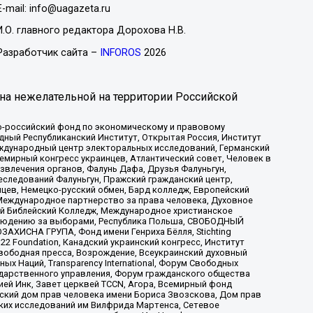
E-mail: info@uagazeta.ru
И.О. главного редактора Дорохова Н.В.
Разработчик сайта –
INFOROS
2026
на нежелательной на территории Российской
-российский фонд по экономическому и правовому
ый Республиканский Институт, Открытая Россия, Институт
ждународный центр электоральных исследований, Германский
мирный конгресс украинцев, Атлантический совет, Человек в
звлечения органов, Фалунь Дафа, Друзья Фалуньгун,
еследований Фалуньгун, Пражский гражданский центр,
цев, Немецко-русский обмен, Бард колледж, Европейский
Международное партнерство за права человека, Духовное
ый Библейский Колледж, Международное христианское
аблюдению за выборами, Республика Польша, СВОБОДНЫЙ
АХИСНА ГРУПА, Фонд имени Генриха Бёлля, Stichting
t 22 Foundation, Канадский украинский конгресс, Институт
вободная пресса, Возрождение, Всеукраинский духовный
х Наций, Transparеncy International, Форум Свободных
ударственного управления, Форум гражданского общества
ией Инк, Завет церквей TCCN, Агора, Всемирный фонд
сский дом прав человека имени Бориса Звозскова, Дом прав
ских исследований им Вилфрида Мартенса, Сетевое