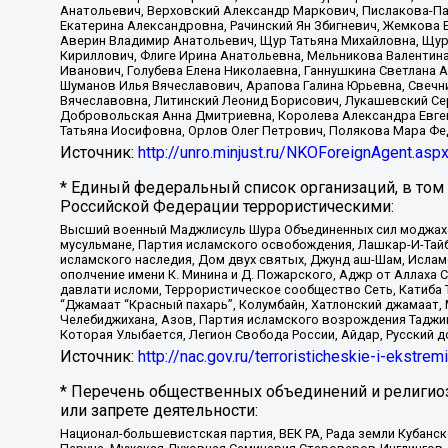
Анатольевич, Верховский Александр Маркович, Пислакова-Па
Екатерина Александровна, Рачинский Ян Збигневич, Жемкова 
Аверин Владимир Анатольевич, Щур Татьяна Михайловна, Щур
Кириллович, Флиге Ирина Анатольевна, Мельникова Валентин
Иванович, Голубева Елена Николаевна, Ганнушкина Светлана 
Шуманов Илья Вячеславович, Арапова Галина Юрьевна, Свечн
Вячеславовна, Литинский Леонид Борисович, Лукашевский Се
Добровольская Анна Дмитриевна, Королева Александра Евген
Татьяна Иосифовна, Орлов Олег Петрович, Полякова Мара Фе
Источник:
http://unro.minjust.ru/NKOForeignAgent.asp
* Единый федеральный список организаций, в том
Российской Федерации террористическими:
Высший военный Маджлисуль Шура Объединенных сил моджахедо
мусульмане, Партия исламского освобождения, Лашкар-И-Тай
исламского наследия, Дом двух святых, Джунд аш-Шам, Ислам
ополчение имени К. Минина и Д. Пожарского, Аджр от Аллаха 
давлати исломи, Террористическое сообщество Сеть, Катиба Та
“Джамаат “Красный пахарь”, Колумбайн, Хатлонский джамаат, 
Челебиджихана, Азов, Партия исламского возрождения Таджи
Которая Улыбается, Легион Свобода России, Айдар, Русский 
Источник:
http://nac.gov.ru/terroristicheskie-i-ekstrem
* Перечень общественных объединений и религио
или запрете деятельности:
Национал-большевистская партия, ВЕК РА, Рада земли Кубан