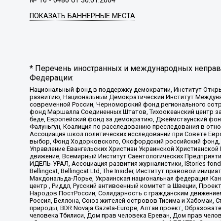
№ 16 - 0480 от 30.01.2004
ПОКАЗАТЬ БАННЕРНЫЕ МЕСТА
* Перечень иностранных и международных неправи
Федерации:
Национальный фонд в поддержку демократии, Институт Откр
развитию, Национальный Демократический Институт Междуна
современной России, Черноморский фонд регионального сот
фонд Маршалла Соединенных Штатов, Тихоокеанский центр за
беде, Европейский фонд за демократию, Джеймстаунский фонд
Фалуньгун, Коалиция по расследованию преследования в отно
Ассоциация школ политических исследований при Совете Евр
выбор, Фонд Ходорковского, Оксфордский российский фонд, 
Управление Евангельских Христиан Украинской Христианской
движение, Всемирный Институт Саентологических Предприяти
ИДЕЛЬ-УРАЛ, Ассоциация развития журналистики, IStories fo
Bellingcat, Bellingcat Ltd, The Insider, Институт правовой ин
Макдональда-Лорье, Украинская национальная федерация Кан
центр , Риддл, Русский антивоенный комитет в Швеции, Проект
Народов ПостРоссии, Солидарность с гражданским движением 
Россия, Беллона, Союз жителей островов Тисима и Хабомаи, 
природы, BDR Novaja Gazeta-Europe, Алтай проект, Образова
человека Тбилиси, Дом прав человека Ереван, Дом прав челов