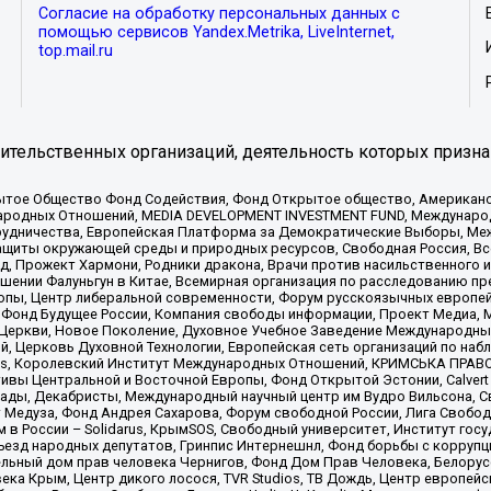
Согласие на обработку персональных данных с
помощью сервисов Yandex.Metrika, LiveInternet,
top.mail.ru
тельственных организаций, деятельность которых призна
ытое Общество Фонд Содействия, Фонд Открытое общество, Американо
родных Отношений, MEDIA DEVELOPMENT INVESTMENT FUND, Международн
рудничества, Европейская Платформа за Демократические Выборы, Ме
щиты окружающей среды и природных ресурсов, Свободная Россия, Все
, Прожект Хармони, Родники дракона, Врачи против насильственного и
шении Фалуньгун в Китае, Всемирная организация по расследованию пр
опы, Центр либеральной современности, Форум русскоязычных европей
Фонд Будущее России, Компания свободы информации, Проект Медиа, 
 Церкви, Новое Поколение, Духовное Учебное Заведение Международн
й, Церковь Духовной Технологии, Европейская сеть организаций по н
nds, Королевский Институт Международных Отношений, КРИМСЬКА ПРАВОЗ
ициативы Центральной и Восточной Европы, Фонд Открытой Эстонии, Calver
ады, Декабристы, Международный научный центр им Вудро Вильсона, С
 Медуза, Фонд Андрея Сахарова, Форум свободной России, Лига Свободны
в России – Solidarus, КрымSOS, Свободный университет, Институт гос
Съезд народных депутатов, Гринпис Интернешнл, Фонд борьбы с коррупц
тельный дом прав человека Чернигов, Фонд Дом Прав Человека, Белору
ека Крым, Центр дикого лосося, TVR Studios, ТВ Дождь, Центр европей