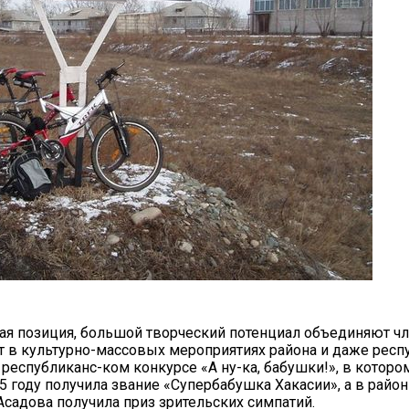
я позиция, большой творческий потенциал объединяют чл
ют в культурно-массовых мероприятиях района и даже респ
еспубликанс-ком конкурсе «А ну-ка, бабушки!», в которо
 году получила звание «Супербабушка Хакасии», а в райо
Асадова получила приз зрительских симпатий.