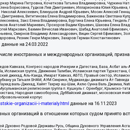
ркер Марина Петровна, Кочеткова Татьяна Владимировна, Чуркина Нат
Елена Борисовна, Гудков Лев Дмитриевич, Илларионова Юлия Юрьевна, С
 Николай Алексеевич, Блинушов Андрей Юрьевич, Мосин Алексей Генна
а Дмитриевна, Вититинова Елена Владимировна, Баженова Светлана Куп
Алексеевна, Закс Елена Владимировна, Буртина Елена Юрьевна, Гендель
иков Анатолий Мариевич, Прохоров Вадим Юрьевич, Шахова Елена Влад
ргей Маркович, Бахмин Вячеслав Иванович, Шабад Анатолий Ефимович, 
ьевна, Смирнов Владимир Александрович, Вицин Сергей Ефимович, Зол
доровна, Резник Генри Маркович, Захаров Герман Константинович
x
данные на
24.03.2022
 числе иностранных и международных организаций, призна
в Кавказа, Конгресс народов Ичкерии и Дагестана, База, Асбат аль-Ан
ба, Исламская группа, Движение Талибан, Исламская партия Туркестан
ский джихад, Аль-Каида, Имарат Кавказ, АБТО, Правый сектор, Исламск
Субхану уа Тагьаля SHAM, АУМ Синрике, Муджахеды джамаата Ат-Тавхида
ухид валь-Джихад, Хайят Тахрир аш-Шам, Ахлю Сунна Валь Джамаа, Natio
Мусульманская религиозная группа п. Кушкуль г. Оренбург, Крымско-т
кистана, Народная самооборона, Дуббайский джамаат, московская ячей
добровольческий корпус
istskie-organizacii-i-materialy.html
данные на
16.11.2023
зных организаций в отношении которых судом принято вс
ской Духовно Родовой Державы Русь, Община Духовного Управления Асг