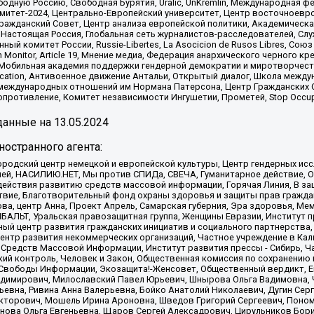
одную Россию, Свободная Бурятия, Uralic, UnKremlin, Международная ф
омитет-2024, Центрально-Европейский университет, Центр восточноев
ражданский Совет, Центр анализа европейской политики, Академическа
Настоящая Россия, Глобальная сеть журналистов-расследователей, Слу
ый комитет России, Russie-Libertes, La Asocicion de Rusos Libres, С
on Monitor, Article 19, Мнение медиа, Федерация анархического черного
обильная академия поддержки гендерной демократии и миротворчества,
ational Education, Антивоенное движение Антальи, Открытый диалог, Школа 
 международных отношений им Нормана Патерсона, Центр Гражданских 
ротивление, Комитет независимости Ингушетии, Прометей, Stop Occupat
анные на
13.05.2024
остранного агента:
родский центр немецкой и европейской культуры, Центр гендерных исс
ачей, НАСИЛИЮ.НЕТ, Мы против СПИДа, СВЕЧА, Гуманитарное действие, 
ействия развитию средств массовой информации, Горячая Линия, В защ
твие, Благотворительный фонд охраны здоровья и защиты прав гражда
 Сова, центр Анна, Проект Апрель, Самарская губерния, Эра здоровья, 
ИБАЛЬТ, Уральская правозащитная группа, Женщины Евразии, Институт п
ый центр развития гражданских инициатив и социального партнерства,
нтр развития некоммерческих организаций, Частное учреждение в Кал
 Средств Массовой Информации, Институт развития прессы - Сибирь, Ч
ий контроль, Человек и Закон, Общественная комиссия по сохранению
я Свободы Информации, Экозащита!-Женсовет, Общественный вердикт, 
ладимирович, Милославский Павел Юрьевич, Шнырова Ольга Вадимовна,
ьевна, Ривина Анна Валерьевна, Бойко Анатолий Николаевич, Дугин Сер
икторович, Мошель Ирина Ароновна, Шведов Григорий Сергеевич, Поно
нова Ольга Евгеньевна, Щаров Сергей Алексадрович, Цирульников Бори