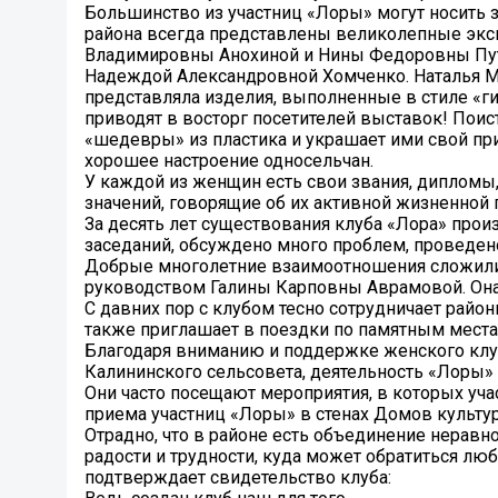
Большинство из участниц «Лоры» могут носить з
района всегда представлены великолепные эксп
Владимировны Анохиной и Нины Федоровны Пут
Надеждой Александровной Хомченко. Наталья М
представляла изделия, выполненные в стиле «
приводят в восторг посетителей выставок! Пои
«шедевры» из пластика и украшает ими свой при
хорошее настроение односельчан.
У каждой из женщин есть свои звания, дипломы
значений, говорящие об их активной жизненной 
За десять лет существования клуба «Лора» про
заседаний, обсуждено много проблем, проведен
Добрые многолетние взаимоотношения сложил
руководством Галины Карповны Аврамовой. Она 
С давних пор с клубом тесно сотрудничает райо
также приглашает в поездки по памятным местам,
Благодаря вниманию и поддержке женского клуб
Калининского сельсовета, деятельность «Лоры» с
Они часто посещают мероприятия, в которых уча
приема участниц «Лоры» в стенах Домов культур
Отрадно, что в районе есть объединение нерав
радости и трудности, куда может обратиться лю
подтверждает свидетельство клуба: