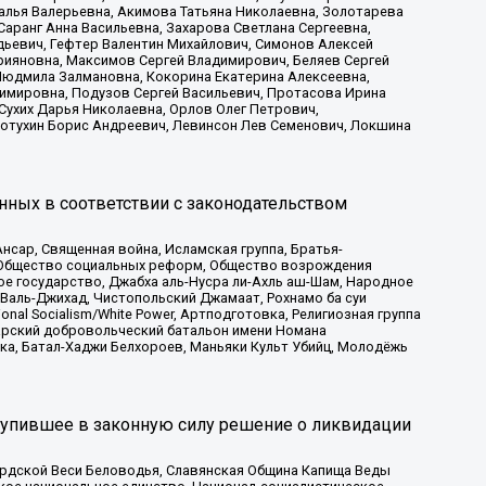
алья Валерьевна, Акимова Татьяна Николаевна, Золотарева
аранг Анна Васильевна, Захарова Светлана Сергеевна,
дьевич, Гефтер Валентин Михайлович, Симонов Алексей
рияновна, Максимов Сергей Владимирович, Беляев Сергей
 Людмила Залмановна, Кокорина Екатерина Алексеевна,
имировна, Подузов Сергей Васильевич, Протасова Ирина
Сухих Дарья Николаевна, Орлов Олег Петрович,
отухин Борис Андреевич, Левинсон Лев Семенович, Локшина
нных в соответствии с законодательством
сар, Священная война, Исламская группа, Братья-
а, Общество социальных реформ, Общество возрождения
ое государство, Джабха аль-Нусра ли-Ахль аш-Шам, Народное
 Валь-Джихад, Чистопольский Джамаат, Рохнамо ба суи
nal Socialism/White Power, Артподготовка, Религиозная группа
атарский добровольческий батальон имени Номана
ка, Батал-Хаджи Белхороев, Маньяки Культ Убийц, Молодёжь
тупившее в законную силу решение о ликвидации
ардской Веси Беловодья, Славянская Община Капища Веды