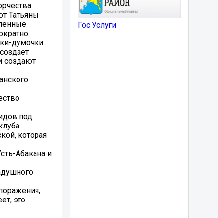
орчества
от Татьяны
вленные
Гос Услуги
ократно
шки-думочки
 создает
и создают
канского
ество
идов под
клуба.
кой, которая
сть-Абакана и
радушного
 поражения,
ет, это