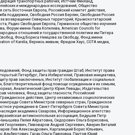
едерация транспортных рабочих, ИстЧам Финланд,
ропейских и международных исследований, Общество
я сеть Восточная Европа, Российский комитет действия,
жба поддержки, Свободная Россия Берлин, Свободная Россия
оюз за возвращение Северных территорий, Крымскотатарский
 креста, Радио Свободная Европа, Германское общество изучения
 Форум имени Льва Копелева, American Councils for
международных отношений и государственной политики им Питера
Свобод, Фонд Бориса Немцова за Свободу, Фонд имени
ion of Karelia, Вернись живым, Фридом Хаус, СОТА медиа,
ледований, Фонд защиты прав граждан Штаб, Институт права
Открытый Петербург, Лига Избирателей, Правовая инициатива,
иту прав заключенных, Институт глобализации и социальных
н, Благотворительный фонд помощи осужденным и их семьям,
Мемориал, Аналитический Центр Юрия Левады, Издательство
рав человека, Фонд защиты гласности, Российский
 Гражданское действие, Центр независимых социологических
ининграде Совета Министров северных стран, Гражданское
астное учреждение в Санкт-Петербурге Совета Министров
 наследия академика Сахарова, Информационное агентство
Евразийская антимонопольная ассоциация, Бедушев Петр
 Чанышева Лилия Айратовна, Сидорович Ольга Борисовна,
гей Георгиевич, Пивоваров Андрей Сергеевич, Аверин Виталий
марев Лев Александрович, Каргалицкий Борис Юльевич,
с Альбертович, Гасан Ольга Павловна, Паутов Юрий