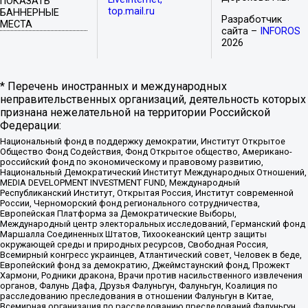
ПОКАЗАТЬ
top.mail.ru
БАННЕРНЫЕ
Разработчик
МЕСТА
сайта –
INFOROS
2026
* Перечень иностранных и международных
неправительственных организаций, деятельность которых
признана нежелательной на территории Российской
Федерации:
Национальный фонд в поддержку демократии, Институт Открытое
Общество Фонд Содействия, Фонд Открытое общество, Американо-
российский фонд по экономическому и правовому развитию,
Национальный Демократический Институт Международных Отношений,
MEDIA DEVELOPMENT INVESTMENT FUND, Международный
Республиканский Институт, Открытая Россия, Институт современной
России, Черноморский фонд регионального сотрудничества,
Европейская Платформа за Демократические Выборы,
Международный центр электоральных исследований, Германский фонд
Маршалла Соединенных Штатов, Тихоокеанский центр защиты
окружающей среды и природных ресурсов, Свободная Россия,
Всемирный конгресс украинцев, Атлантический совет, Человек в беде,
Европейский фонд за демократию, Джеймстаунский фонд, Прожект
Хармони, Родники дракона, Врачи против насильственного извлечения
органов, Фалунь Дафа, Друзья Фалуньгун, Фалуньгун, Коалиция по
расследованию преследования в отношении Фалуньгун в Китае,
Всемирная организация по расследованию преследований Фалуньгун,