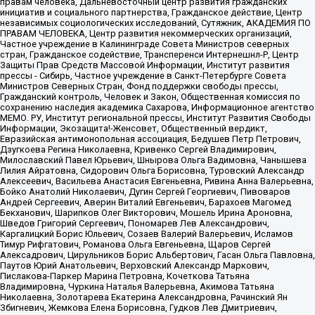
правам человека, Дальневосточный центр развития гражданских
инициатив и социального партнерства, Гражданское действие, Центр
независимых социологических исследований, Сутяжник, АКАДЕМИЯ ПО
ПРАВАМ ЧЕЛОВЕКА, Центр развития некоммерческих организаций,
Частное учреждение в Калининграде Совета Министров северных
стран, Гражданское содействие, Трансперенси Интернешнл-Р, Центр
Защиты Прав Средств Массовой Информации, Институт развития
прессы - Сибирь, Частное учреждение в Санкт-Петербурге Совета
Министров Северных Стран, Фонд поддержки свободы прессы,
Гражданский контроль, Человек и Закон, Общественная комиссия по
сохранению наследия академика Сахарова, Информационное агентство
МЕМО. РУ, Институт региональной прессы, Институт Развития Свободы
Информации, Экозащита!-Женсовет, Общественный вердикт,
Евразийская антимонопольная ассоциация, Бедушев Петр Петрович,
Дзугкоева Регина Николаевна, Кривенко Сергей Владимирович,
Милославский Павел Юрьевич, Шнырова Ольга Вадимовна, Чанышева
Лилия Айратовна, Сидорович Ольга Борисовна, Туровский Александр
Алексеевич, Васильева Анастасия Евгеньевна, Ривина Анна Валерьевна,
Бойко Анатолий Николаевич, Дугин Сергей Георгиевич, Пивоваров
Андрей Сергеевич, Аверин Виталий Евгеньевич, Барахоев Магомед
Бекханович, Шарипков Олег Викторович, Мошель Ирина Ароновна,
Шведов Григорий Сергеевич, Пономарев Лев Александрович,
Каргалицкий Борис Юльевич, Созаев Валерий Валерьевич, Исламов
Тимур Рифгатович, Романова Ольга Евгеньевна, Щаров Сергей
Алексадрович, Цирульников Борис Альбертович, Гасан Ольга Павловна,
Паутов Юрий Анатольевич, Верховский Александр Маркович,
Пислакова-Паркер Марина Петровна, Кочеткова Татьяна
Владимировна, Чуркина Наталья Валерьевна, Акимова Татьяна
Николаевна, Золотарева Екатерина Александровна, Рачинский Ян
Збигневич, Жемкова Елена Борисовна, Гудков Лев Дмитриевич,