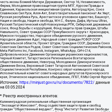
честь иконы Божией Матери Державная, Сектор 16, Независимость,
Фирма, Молодежная правозащитная группа МПГ, Курсом Правды и
Единения, Каракольская инициативная группа, Автоград Крю, Союз
Славянских Сил Руси, Алля-Аят, Благотворительный пансионат Ак Умут,
Русская республика Русь, Арестантское уголовное единство, Башкорт,
Нация и свобода, Нация и свобода, W.H.С., Фалунь Дафа, Иртыш Ultras,
Русский Патриотический клуб-Новокузнецк/РПК, Сибирский державный
союз, Фонд борьбы с коррупцией, Фонд защиты прав граждан, Штабы
Навального, Совет граждан СССР Прикубанского округа г. Краснодара,
Мужское государство, Народное объединение русского движения,
Народное движение Адат, Народный совет граждан РСФСР СССР
Архангельской области, Проект Штурм, Граждане СССР, Держава Союз
Советских Светлых Родов, Совет Советских Социалистических Районов,
Meta Platforms Inc, Facebook, Instagram, WhatsApp, СИЧ-С14,
Добровольческое Движение Организации украинских националистов,
Черный Комитет, Татарстанское Региональное Всетатарское
общественное движение, Невоград, Молодежное Демократическое
Движение Весна, Верховный Совет Татарской Автономной Советской
Социалистической Республики, Конгресс ойрат-калмыцкого народа,
Исполнительный комитет совета народных депутатов Красноярского
края, Этническое национальное объединение, ЛГБТ, Я.МЫ Сергей Фургал
Источник:
https://minjust.gov.ru/ru/documents/7822/
данные
на
03.05.2024
* Реестр иностранных агентов:
Калининградская региональная общественная организация "Экозащита!-Женсовет", Фонд содействия защите прав и свобод граждан "Общественный вердикт", Фонд "Институт Развития Свободы Информации", Частное учреждение "Информационное агентство МЕМО. РУ", Региональная общественная организация "Общественная комиссия по сохранению наследия академика Сахарова", Фонд поддержки свободы прессы, Санкт-Петербургская общественная правозащитная организация "Гражданский контроль", Межрегиональная общественная организация "Информационно-просветительский центр "Мемориал", Региональный Фонд "Центр Защиты Прав Средств Массовой Информации", с 05.12.2023 Фонд "Центр Защиты Прав Средств массовой информации", Региональная общественная благотворительная организация помощи беженцам и мигрантам "Гражданское содействие", Негосударственное образовательное учреждение дополнительного профессионального образования (повышение квалификации) специалистов "АКАДЕМИЯ ПО ПРАВАМ ЧЕЛОВЕКА", Свердловская региональная общественная организация "Сутяжник", Автономная некоммерческая организация "Центр независимых социологических исследований", Союз общественных объединений "Российский исследовательский центр по правам человека", Региональное общественное учреждение научно-информационный центр "МЕМОРИАЛ", Некоммерческая организация "Фонд защиты гласности", Автономная некоммерческая организация "Институт прав человека", Городская общественная организация "Екатеринбургское общество "МЕМОРИАЛ", Городская общественная организация "Рязанское историко-просветительское и правозащитное общество "Мемориал" (Рязанский Мемориал), Челябинский региональный орган общественной самодеятельности – женское общественное объединение "Женщины Евразии", Челябинский региональный орган общественной самодеятельности "Уральская правозащитная группа", Фонд содействия защите здоровья и социальной справедливости имени Андрея Рылькова, Автономная Некоммерческая Организация "Аналитический Центр Юрия Левады", Автономная некоммерческая организация социальной поддержки населения "Проект Апрель", Региональная общественная организация помощи женщинам и детям, находящимся в кризисной ситуации "Информационно-методический центр "Анна", Фонд содействия развитию массовых коммуникаций и правовому просвещению "Так-так-Так", Фонд содействия устойчивому развитию "Серебряная тайга", Свердловский региональный общественный фонд социальных проектов "Новое время", "Idel.Реалии", Кавказ.Реалии, Крым.Реалии, Телеканал Настоящее Время, Татаро-башкирская служба Радио Свобода (Azatliq Radiosi), Радио Свободная Европа/Радио Свобода (PCE/PC), "Сибирь.Реалии", "Фактограф", Благотворительный фонд помощи осужденным и их семьям, Автономная некоммерческая организация "Институт глобализации и социальных движений", Фонд "В защиту прав заключенных", Частное учреждение "Центр поддержки и содействия развитию средств массовой информации", Пензенский региональный общественный благотворительный фонд "Гражданский союз", "Север.Реалии", Некоммерческая организация Фонд "Правовая инициатива", Общество с ограниченной ответственностью "Радио Свободная Европа/Радио Свобода", Чешское информационное агентство "MEDIUM-ORIENT", Красноярская региональная общественная организация "Мы против СПИДа", Камалягин Денис Николаевич, Маркелов Сергей Евгеньевич, Пономарев Лев Александрович, Савицкая Людмила Алексеевна, Автономная некоммерческая организация "Центр по работе с проблемой насилия "НАСИЛИЮ.НЕТ", Межрегиональный профессиональный союз работников здравоохранения "Альянс врачей", Юридическое лицо, зарегистрированное в Латвийской Республике, SIA "Medusa Project" (регистрационный номер 40103797863, дата регистрации 10.06.2014), Некоммерческая организация "Фонд по борьбе с коррупцией", Автономная некоммерческая организация "Институт права и публичной политики", Баданин Роман Сергеевич, Гликин Максим Александрович, Железнова Мария Михайловна, Лукьянова Юлия Сергеевна, Маетная Елизавета Витальевна, Маняхин Петр Борисович, Чуракова Ольга Владимировна, Ярош Юлия Петровна, Юридическое лицо "The Insider SIA", зарегистрированное в Риге, Латвийская Республика (дата регистрации 26.06.2015), являющееся администратором доменного имени интернет-издания "The Insider SIA", https://theins.ru, Постернак Алексей Евгеньевич, Рубин Михаил Аркадьевич, Анин Роман Александрович, Юридическое лицо Istories fonds, зарегистрированное в Латвийской Республике (регистрационный номер 50008295751, дата регистрации 24.02.2020), Великовский Дмитрий Александрович, Долинина Ирина Николаевна, Мароховская Алеся Алексеевна, Шлейнов Роман Юрьевич, Шмагун Олеся Валентиновна, Общество с ограниченной ответственностью "Альтаир 2021", Общество с ограниченной ответственностью "Вега 2021", Общество с ограниченной ответственностью "Главный редактор 2021", Общество с ограниченной ответственностью "Ромашки монолит", Важенков Артем Валерьевич, Ивановская областная общественная организация "Центр гендерных исследований", Гурман Юрий Альбертович, Медиапроект "ОВД-Инфо", Егоров Владимир Владимирович, Жилинский Владимир Александрович, Общество с ограниченной ответственностью "ЗП", Иванова София Юрьевна, Карезина Инна Павловна, Кильтау Екатерина Викторовна, Петров Алексей Викторович, Пискунов Сергей Евгеньевич, Смирнов Сергей Сергеевич, Тихонов Михаил Сергеевич, Общество с ограниченной ответственностью "ЖУРНАЛИСТ-ИНОСТРАННЫЙ АГЕНТ", Арапова Галина Юрьевна, Вольтская Татьяна Анатольевна, Американская компания "Mason G.E.S. Anonymous Foundation" (США), являющаяся владельцем интернет-издания https://mnews.world/, Компания "Stichting Bellingcat", зарегистрированная в Нидерландах (дата регистрации 11.07.2018), Захаров Андрей Вячеславович, Клепиковская Екатерина Дмитриевна, Общество с ограниченной ответственностью "МЕМО", Перл Роман Александрович, Симонов Евгений Алексеевич, Соловьева Елена Анатольевна, Сотников Даниил Владимирович, Сурначева Елизавета Дмитриевна, Автономная некоммерческая организация по защите прав человека и информированию населения "Якутия – Наше Мнение", Общество с ограниченной ответственностью "Москоу диджитал медиа", с 26.01.2023 Общество с ограниченной ответственностью "Чайка Белые сады", Ветошкина Валерия Валерьевна, Заговора Максим Александрович, Межрегиональное общественное движение "Российская ЛГБТ - сеть", Оленичев Максим Владимирович, Павлов Иван Юрьевич, Скворцова Елена Сергеевна, Общество с ограниченной ответственностью "Как бы инагент", Кочетков Игорь Викторович, Общество с ограниченной ответственностью "Честные выборы", Еланчик Олег Александрович, Общество с ограниченной ответственностью "Нобелевский призыв", Гималова Регина Эмилевна, Григорьев Андрей Валерьевич, Григорьева Алина Александровна, Ассоциация по содействию защите прав призывников, альтернативнослужащих и военнослужащих "Правозащитная группа "Гражданин.Армия.Право", Хисамова Регина Фаритовна, Автономная некоммерческая организация по реализации социально-правовых программ "Лилит", Дальневосточное общественное движение "Маяк", Санкт-Петербургская ЛГБТ-инициативная группа "Выход", Инициативная группа ЛГБТ+ "Реверс", Алексеев Андрей Викторович, Бекбулатова Таисия Львовна, Беляев Иван Михайлович, Владыкина Елена Сергеевна, Гельман Марат Александрович, Никульшина Вероника Юрьевна, Толоконникова Надежда Андреевна, Шендерович Виктор Анатольевич, Общество с ограниченной ответственностью "Данное сообщение", Общество с ограниченной ответственностью Издательский дом "Новая глава", Айнбиндер Александра Александровна, Московский комьюнити-центр для ЛГБТ+инициатив, Благотворительный фонд развития филантропии, Deutsche Welle (Германия, Kurt-Schumacher-Strasse 3, 53113 Bonn), Борзунова Мария Михайловна, Воробьев Виктор Викторович, Голубева Анна Львовна, Константинова Алла Михайловна, Малкова Ирина Владимировна, Мурадов Мурад Абдулгалимович, Осетинская Елизавета Николаевна, Понасенков Евгений Николаевич, Ганапольский Матвей Юрьевич, Киселев Евгений Алексеевич, Борухович Ирина Григорьевна, Дремин Иван Тимофеевич, Дубровский Дмитрий Викторович, Красноярская региональная общественная организация поддержки и развития альтернативных образовательных технологий и межкультурных коммуникаций "ИНТЕРРА", Маяковская Екатерина Алексеевна, Фейгин Марк Захарович, Филимонов Андрей Викторович, Дзугкоева Регина Николаевна, Доброхотов Роман Александрович, Дудь Юрий Александрович, Елкин Сергей Владимирович, Кругликов Кирилл Игоревич, Сабунаева Мария Леонидовна, Семенов Алексей Владимирович, Шаинян Карен Багратович, Шульман Екатерина Михайловна, Асафьев Артур Валерьевич, Вахштайн Виктор Семенович, Венедиктов Алексей Алексеевич, Лушникова Екатерина Евгеньевна, Волков Леонид Михайлович, Невзоров Александр Глебович, Пархоменко Сергей Борисович, Сироткин Ярослав Николаевич, Кара-Мурза Владимир Владимирович, Баранова Наталья Владимировна, Гозман Леонид Яковлевич, Кагарлицкий Борис Юльевич, Климарев Михаил Валерьевич, Милов Владимир Станиславович, Автономная некоммерческая организация Краснодарский центр современного искусства "Типография", Моргенштерн Алишер Тагирович, Соболь Любовь Эдуардовна, Общество с ограниченной ответственностью "ЛИЗА НОРМ", Каспаров Гарри Кимович, Ходорковский Михаил Борисович, Общество с ограниченной ответственностью "Апрельские тезисы", Данилович Ирина Брониславовна, Кашин Олег Владимирович, Петров Николай Владимирович, Пивоваров Алексей Владимирович, Соколов Михаил Владимирович, Цветкова Юлия Владимировна, Чичваркин Евгений Александрович, Комитет против пыток/Команда против пыток, Общество с ограниченной ответственностью "Первый научный", Общество с ограниченной ответственностью "Вертолет и ко", Белоцерковская Вероника Борисовна, Кац Максим Евгеньевич, Лазарева Татьяна Юрьевна, Шаведдинов Руслан Табризович, Яшин Илья Валерьевич, Общество с ограниченной ответственностью "Иноагент ААВ", Алешковский Дмитрий Петрович, Альбац Евгения Марковна, Быков Дмитрий Львович, Галямина Юлия Евгеньевна, Лойко Сергей Леонидович, Мартынов Кирилл Константинович, Медведев Сергей Александрович, Крашенинников Федор Геннадиевич, Гордеева Катерина Вл