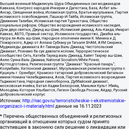
Высший военный Маджлисуль Шура Объединенных сил моджахедов
Кавказа, Конгресс народов Ичкерии и Дагестана, База, Асбат аль-
Ансар, Священная война, Исламская группа, Братья-мусульмане, Партия
исламского освобождения, Лашкар-И-Тайба, Исламская группа,
Движение Талибан, Исламская партия Туркестана, Общество
социальных реформ, Общество возрождения исламского наследия,
Дом двух святых, Джунд аш-Шам, Исламский джихад, Аль-Каида, Имарат
Кавказ, АБТО, Правый сектор, Исламское государство, Джабха аль-
Нусра ли-Ахль аш-Шам, Народное ополчение имени К. Минина и Д.
Пожарского, Аджр от Аллаха Субхану уа Тагьаля SHAM, АУМ Синрике,
Муджахеды джамаата Ат-Тавхида Валь-Джихад, Чистопольский
Джамаат, Рохнамо ба суи давлати исломи, Террористическое
сообщество Сеть, Катиба Таухид валь-Джихад, Хайят Тахрир аш-Шам,
Ахлю Сунна Валь Джамаа, National Socialism/White Power,
Артподготовка, Религиозная группа “Джамаат “Красный пахарь”,
Колумбайн, Хатлонский джамаат, Мусульманская религиозная группа п.
Кушкуль г. Оренбург, Крымско-татарский добровольческий батальон
имени Номана Челебиджихана, Азов, Партия исламского возрождения
Таджикистана, Народная самооборона, Дуббайский джамаат,
московская ячейка, Батал-Хаджи Белхороев, Маньяки Культ Убийц,
Молодёжь Которая Улыбается, Легион Свобода России, Айдар, Русский
добровольческий корпус
Источник:
http://nac.gov.ru/terroristicheskie-i-ekstremistskie-
organizacii-i-materialy.html
данные на
16.11.2023
* Перечень общественных объединений и религиозных
организаций в отношении которых судом принято
вступившее в законную силу решение о ликвидации или