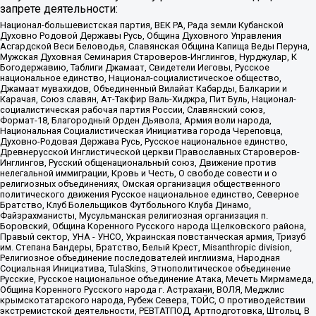
запрете деятельности:
Национал-большевистская партия, ВЕК РА, Рада земли Кубанской
Духовно Родовой Державы Русь, Община Духовного Управления
Асгардской Веси Беловодья, Славянская Община Капища Веды Перуна,
Мужская Духовная Семинария Староверов-Инглингов, Нурджулар, К
Богодержавию, Таблиги Джамаат, Свидетели Иеговы, Русское
национальное единство, Национал-социалистическое общество,
Джамаат мувахидов, Объединенный Вилайат Кабарды, Балкарии и
Карачая, Союз славян, Ат-Такфир Валь-Хиджра, Пит Буль, Национал-
социалистическая рабочая партия России, Славянский союз,
Формат-18, Благородный Орден Дьявола, Армия воли народа,
Национальная Социалистическая Инициатива города Череповца,
Духовно-Родовая Держава Русь, Русское национальное единство,
Древнерусской Инглистической церкви Православных Староверов-
Инглингов, Русский общенациональный союз, Движение против
нелегальной иммиграции, Кровь и Честь, О свободе совести и о
религиозных объединениях, Омская организация общественного
политического движения Русское национальное единство, Северное
Братство, Клуб Болельщиков Футбольного Клуба Динамо,
Файзрахманисты, Мусульманская религиозная организация п.
Боровский, Община Коренного Русского народа Щелковского района,
Правый сектор, УНА - УНСО, Украинская повстанческая армия, Тризуб
им. Степана Бандеры, Братство, Белый Крест, Misanthropic division,
Религиозное объединение последователей инглиизма, Народная
Социальная Инициатива, TulaSkins, Этнополитическое объединение
Русские, Русское национальное объединение Атака, Мечеть Мирмамеда,
Община Коренного Русского народа г. Астрахани, ВОЛЯ, Меджлис
крымскотатарского народа, Рубеж Севера, ТОЙС, О противодействии
экстремистской деятельности, РЕВТАТПОД, Артподготовка, Штольц, В