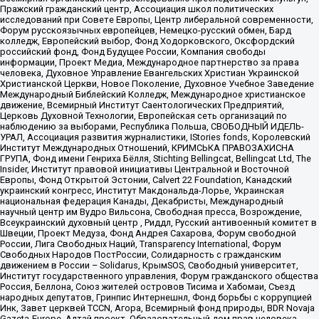
Пражский гражданский центр, Ассоциация школ политических
исследований при Совете Европы, Центр либеральной современности,
Форум русскоязычных европейцев, Немецко-русский обмен, Бард
колледж, Европейский выбор, Фонд Ходорковского, Оксфордский
российский фонд, Фонд Будущее России, Компания свободы
информации, Проект Медиа, Международное партнерство за права
человека, Духовное Управление Евангельских Христиан Украинской
Христианской Церкви, Новое Поколение, Духовное Учебное Заведение
Международный Библейский Колледж, Международное христианское
движение, Всемирный Институт Саентологических Предприятий,
Церковь Духовной Технологии, Европейская сеть организаций по
наблюдению за выборами, Республика Польша, СВОБОДНЫЙ ИДЕЛЬ-
УРАЛ, Ассоциация развития журналистики, IStories fonds, Королевский
Институт Международных Отношений, КРИМСЬКА ПРАВОЗАХИСНА
ГРУПА, Фонд имени Генриха Бёлля, Stichting Bellingcat, Bellingcat Ltd, The
Insider, Институт правовой инициативы Центральной и Восточной
Европы, Фонд Открытой Эстонии, Calvert 22 Foundation, Канадский
украинский конгресс, Институт Макдональда-Лорье, Украинская
национальная федерация Канады, Декабристы, Международный
научный центр им Вудро Вильсона, Свободная пресса, Возрождение,
Всеукраинский духовный центр , Риддл, Русский антивоенный комитет в
Швеции, Проект Медуза, Фонд Андрея Сахарова, Форум свободной
России, Лига Свободных Наций, Transparеncy International, Форум
Свободных Народов ПостРоссии, Солидарность с гражданским
движением в России – Solidarus, КрымSOS, Свободный университет,
Институт государственного управления, Форум гражданского общества
Россия, Беллона, Союз жителей островов Тисима и Хабомаи, Съезд
народных депутатов, Гринпис Интернешнл, Фонд борьбы с коррупцией
Инк, Завет церквей TCCN, Агора, Всемирный фонд природы, BDR Novaja
Gazeta-Europe, Алтай проект, Образовательный дом прав человека