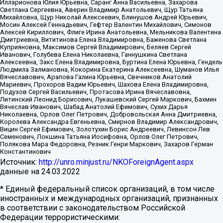
Илларионова Юлия Юрьевна, Саранг Анна Васильевна, Захарова
Светлана Сергеевна, Аверин Владимир Анатольевич, Щур Татьяна
Михайловна, Щур Николай Алексеевич, Блинушов Андрей Юрьевич,
Мосин Алексей Геннадьевич, Гефтер Валентин Михайлович, Симонов
Алексей Кириллович, Флиге Ирина Анатольевна, Мельникова Валентина
Дмитриевна, Вититинова Елена Владимировна, Баженова Светлана
Куприяновна, Максимов Сергей Владимирович, Беляев Сергей
Иванович, Голубева Елена Николаевна, Ганнушкина Светлана
Алексеевна, Закс Елена Владимировна, Буртина Елена Юрьевна, Гендель
Людмила Залмановна, Кокорина Екатерина Алексеевна, Шуманов Илья
Вячеславович, Арапова Галина Юрьевна, Свечников Анатолий
Мариевич, Прохоров Вадим Юрьевич, Шахова Елена Владимировна,
Подузов Сергей Васильевич, Протасова Ирина Вячеславовна,
Литинский Леонид Борисович, Лукашевский Сергей Маркович, Бахмин
Вячеслав Иванович, Шабад Анатолий Ефимович, Сухих Дарья
Николаевна, Орлов Олег Петрович, Добровольская Анна Дмитриевна,
Королева Александра Евгеньевна, Смирнов Владимир Александрович,
Вицин Сергей Ефимович, Золотухин Борис Андреевич, Левинсон Лев
Семенович, Локшина Татьяна Иосифовна, Орлов Олег Петрович,
Полякова Мара Федоровна, Резник Генри Маркович, Захаров Герман
Константинович
Источник:
http://unro.minjust.ru/NKOForeignAgent.aspx
данные на
24.03.2022
* Единый федеральный список организаций, в том числе
иностранных и международных организаций, признанных
в соответствии с законодательством Российской
Федерации террористическими: