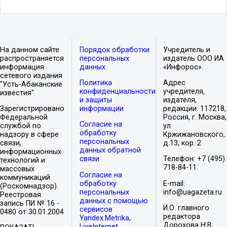
На данном сайте
Порядок обработки
Учредитель и
распространяется
персональных
издатель ООО ИА
информация
данных
«Инфорос».
сетевого издания
Политика
Адрес
"Усть-Абаканские
конфиденциальности
учредителя,
известия".
и защиты
издателя,
Зарегистрировано
информации
редакции: 117218,
Федеральной
Россия, г. Москва,
Согласие на
службой по
ул.
обработку
надзору в сфере
Кржижановского,
персональных
связи,
д.13, кор. 2
данных обратной
информационных
связи
Телефон: +7 (495)
технологий и
718-84-11
массовых
Согласие на
коммуникаций
обработку
E-mail:
(Роскомнадзор).
персональных
info@uagazeta.ru
Реестровая
данных с помощью
запись ПИ № 16 -
И.О. главного
сервисов
0480 от 30.01.2004
редактора
Yandex.Metrika,
Дорохова Н.В.
LiveInternet,