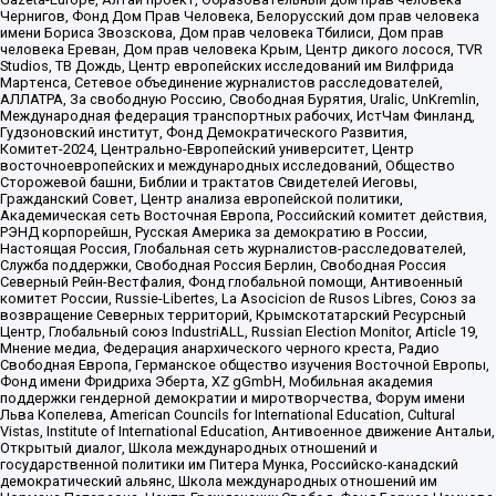
Чернигов, Фонд Дом Прав Человека, Белорусский дом прав человека
имени Бориса Звозскова, Дом прав человека Тбилиси, Дом прав
человека Ереван, Дом прав человека Крым, Центр дикого лосося, TVR
Studios, ТВ Дождь, Центр европейских исследований им Вилфрида
Мартенса, Сетевое объединение журналистов расследователей,
АЛЛАТРА, За свободную Россию, Свободная Бурятия, Uralic, UnKremlin,
Международная федерация транспортных рабочих, ИстЧам Финланд,
Гудзоновский институт, Фонд Демократического Развития,
Комитет-2024, Центрально-Европейский университет, Центр
восточноевропейских и международных исследований, Общество
Сторожевой башни, Библии и трактатов Свидетелей Иеговы,
Гражданский Совет, Центр анализа европейской политики,
Академическая сеть Восточная Европа, Российский комитет действия,
РЭНД корпорейшн, Русская Америка за демократию в России,
Настоящая Россия, Глобальная сеть журналистов-расследователей,
Служба поддержки, Свободная Россия Берлин, Свободная Россия
Северный Рейн-Вестфалия, Фонд глобальной помощи, Антивоенный
комитет России, Russie-Libertes, La Asocicion de Rusos Libres, Союз за
возвращение Северных территорий, Крымскотатарский Ресурсный
Центр, Глобальный союз IndustriALL, Russian Election Monitor, Article 19,
Мнение медиа, Федерация анархического черного креста, Радио
Свободная Европа, Германское общество изучения Восточной Европы,
Фонд имени Фридриха Эберта, XZ gGmbH, Мобильная академия
поддержки гендерной демократии и миротворчества, Форум имени
Льва Копелева, American Councils for International Education, Cultural
Vistas, Institute of International Education, Антивоенное движение Антальи,
Открытый диалог, Школа международных отношений и
государственной политики им Питера Мунка, Российско-канадский
демократический альянс, Школа международных отношений им