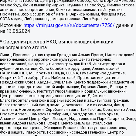
Нормана Патерсона, Центр Гражданских Свобод, Фонд Бориса Немцова
за Свободу, Фонд имени Фридриха Науманна за свободу, Феминистское
антивоенное сопротивление, Комитет независимости Ингушетии,
Прометей, Stop Occupation of Karelia, Вернись живым, Фридом Хаус,
СОТА медиа, Либерально-демократическая Лига Украины
Источник:
https://minjust.gov.ru/ru/documents/7756/
данные
на
13.05.2024
* Сведения реестра НКО, выполняющих функции
иностранного агента:
Лилит, Правозащитная группа Гражданин.Армия.Право, Нижегородский
центр немецкой и европейской культуры, Центр гендерных
исследований, Фонд защиты прав граждан Штаб, Институт права и
публичной политики, Фонд борьбы с коррупцией, Альянс врачей,
НАСИЛИЮ.НЕТ, Мы против СПИДа, СВЕЧА, Гуманитарное действие,
Открытый Петербург, Лига Избирателей, Правовая инициатива,
Гражданский Союз, Хасдей Ерушалаим, Центр поддержки и содействия
развитию средств массовой информации, Горячая Линия, В защиту
прав заключенных, Институт глобализации и социальных движений,
Центр социально-информационных инициатив Действие,
Благотворительный фонд охраны здоровья и защиты прав граждан,
Благотворительный фонд помощи осужденным и их семьям, Фонд
Тольятти, Новое время, Серебряная тайга, Так-Так-Так, Сова, центр Анна,
Проект Апрель, Самарская губерния, Эра здоровья, Мемориал,
Аналитический Центр Юрия Левады, Издательство Парк Гагарина, Фонд
имени Андрея Рылькова, Сфера, Центр СИБАЛЬТ, Уральская
правозащитная группа, Женщины Евразии, Институт прав человека,
Фонд защиты гласности, Российский исследовательский центр по