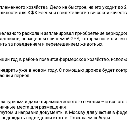
племенного хозяйства. Дело не быстрое, на это уходит до 2
бильности для КФХ Елены и свидетельство высокой качест
железного раскола и запланировал приобретение зернодро
 датчиков, оснащенных системой GPS, которая позволит м
дить за поведением и перемещением животных.
ующий год в районе появится фермерское хозяйство, испол
недрить уже в новом году. С помощью дронов будет конт
асный период.
ля туризма и даже пирамида золотого сечения – и все это 
ничные места для размещения.
игнутом и направил документы в Москву для участия в фе
сь подождать подведения итогов. Пожелаем победы.