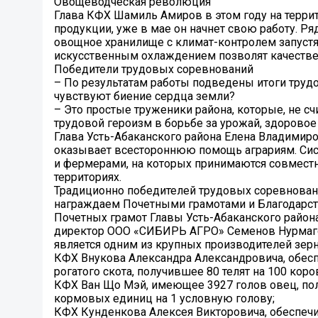
Овощеводческая революция
Глава КФХ Шамиль Амиров в этом году на терр
продукции, уже в мае он начнет свою работу. 
овощное хранилище с климат-контролем запустят
искусственным охлаждением позволят качестве
Победители трудовых соревнований
– По результатам работы подведены итоги труд
чувствуют биение сердца земли?
– Это простые труженики района, которые, не 
трудовой героизм в борьбе за урожай, здоровое
Глава Усть-Абаканского района Елена Владимиро
оказывает всестороннюю помощь аграриям. Сист
и фермерами, на которых принимаются совместн
территориях.
Традиционно победителей трудовых соревнован
награждаем Почетными грамотами и Благодарс
Почетных грамот Главы Усть-Абаканского район
директор ООО «СИБИРЬ АГРО» Семенов Нурмаго
является одним из крупных производителей зерн
КФХ Внукова Александра Александровича, обес
рогатого скота, получившее 80 телят на 100 кор
КФХ Ван Що Мэй, имеющее 3927 голов овец, пол
кормовых единиц на 1 условную голову;
КФХ Кунденкова Алексея Викторовича, обеспечи