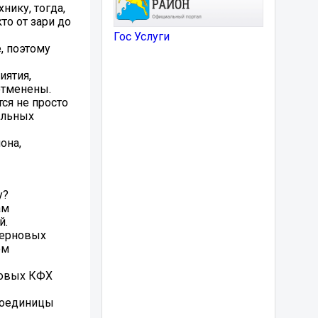
нику, тогда,
то от зари до
Гос Услуги
, поэтому
иятия,
отменены.
ся не просто
альных
она,
у?
ам
й.
зерновых
ом
рновых КФХ
рмоединицы