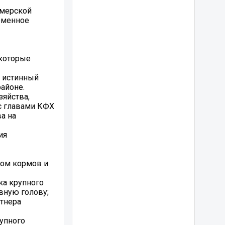
рмерской
еменное
 которые
т истинный
айоне.
зяйства,
с главами КФХ
а на
ия
вом кормов и
ка крупного
овную голову;
нтнера
упного