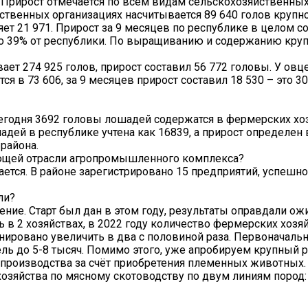
 Прирост отмечается по всем видам сельскохозяйственны
йственных организациях насчитывается 89 640 голов крупно
яет 21 971. Прирост за 9 месяцев по республике в целом с
 это 39% от республики. По выращиванию и содержанию круп
ает 274 925 голов, прирост составил 56 772 головы. У ов
я в 73 606, за 9 месяцев прирост составил 18 530 – это 30
егодня 3692 головы лошадей содержатся в фермерских хоз
дей в республике учтена как 16839, а прирост определен 
района.
ающей отрасли агропромышленного комплекса?
ется. В районе зарегистрировано 15 предприятий, успешн
ли?
ие. Старт был дан в этом году, результаты оправдали ож
 в 2 хозяйствах, в 2022 году количество фермерских хозяй
ировано увеличить в два с половиной раза. Первоначальн
ль до 5-8 тысяч. Помимо этого, уже апробируем крупный р
роизводства за счёт приобретения племенных животных.
озяйства по мясному скотоводству по двум линиям пород: