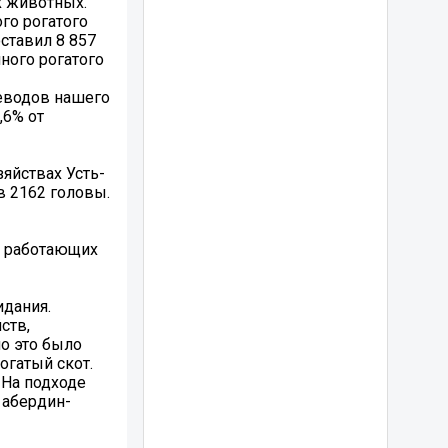
х животных.
го рогатого
оставил 8 857
ного рогатого
цеводов нашего
,6% от
яйствах Усть-
в 2162 головы.
о работающих
идания.
ств,
о это было
огатый скот.
 На подходе
 абердин-