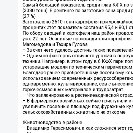
Самый большой показатель среди глав КФХ по з
(3380 тонн). В рейтинге по заготовке сена сред
(27 %).
Заготовлено 2610 тонн картофеля при урожайност
процентах этот показатель составил 95,4 и 80,1 о
По сбору овощей и картофеля наш район продол
уже 22 лет. Основные производители картофеля
Магомедова и Тахира Гулова.
– За счет чего удалось достичь таких показателе
– Одним из факторов отличного урожая в перву
техники. Например, в этом году в 6 КФХ парк по
устаревшие модели по техническим параметрам – 
Благодаря ранее приобретенному посевному ком
использованием современных ресурсосберегающи
одновременно: культивирование, сев с внесени
горючесмазочных материалов и трудозатрат.
– Что запланировано в растениеводческой отрас
– В фермерских хозяйствах сейчас приступили 
увеличить посевные площади под фуражные куль
сельскохозяйственных животных на откорме.
Животноводство в районе
– Владимир Герасимович, а как сложился этот г