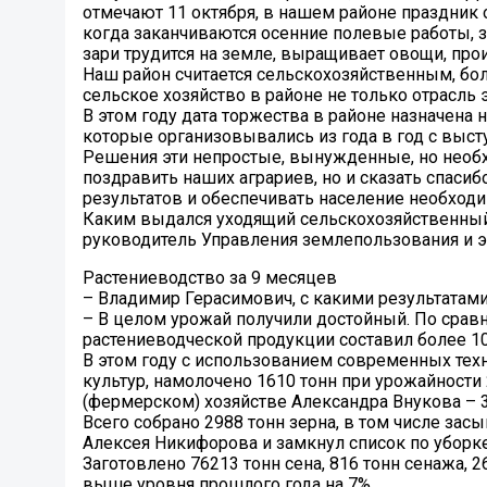
отмечают 11 октября, в нашем районе праздник о
когда заканчиваются осенние полевые работы, за
зари трудится на земле, выращивает овощи, про
Наш район считается сельскохозяйственным, бол
сельское хозяйство в районе не только отрасль
В этом году дата торжества в районе назначена 
которые организовывались из года в год с выс
Решения эти непростые, вынужденные, но необхо
поздравить наших аграриев, но и сказать спаси
результатов и обеспечивать население необхо
Каким выдался уходящий сельскохозяйственный 
руководитель Управления землепользования и э
Растениеводство за 9 месяцев
– Владимир Герасимович, с какими результатам
– В целом урожай получили достойный. По сра
растениеводческой продукции составил более 100
В этом году с использованием современных тех
культур, намолочено 1610 тонн при урожайности
(фермерском) хозяйстве Александра Внукова – 3
Всего собрано 2988 тонн зерна, в том числе за
Алексея Никифорова и замкнул список по уборке
Заготовлено 76213 тонн сена, 816 тонн сенажа, 
выше уровня прошлого года на 7%.