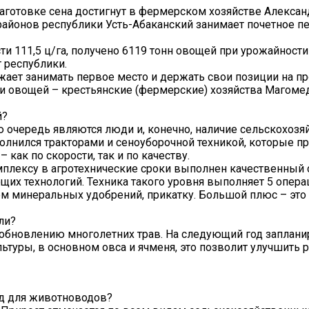
аготовке сена достигнут в фермерском хозяйстве Алексан
и районов республики Усть-Абаканский занимает почетное п
и 111,5 ц/га, получено 6119 тонн овощей при урожайности 1
т республики.
жает занимать первое место и держать свои позиции на п
 и овощей – крестьянские (фермерские) хозяйства Магоме
й?
ю очередь являются люди и, конечно, наличие сельскохозя
полнился тракторами и сеноуборочной техникой, которые п
как по скорости, так и по качеству.
плексу в агротехнические сроки выполнен качественный 
х технологий. Техника такого уровня выполняет 5 опера
ем минеральных удобрений, прикатку. Большой плюс – это
ли?
к обновлению многолетних трав. На следующий год заплан
туры, в основном овса и ячменя, это позволит улучшить 
од для животноводов?