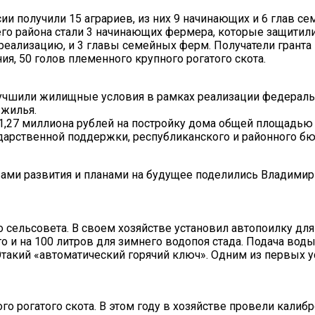
ии получили 15 аграриев, из них 9 начинающих и 6 глав с
го района стали 3 начинающих фермера, которые защитил
реализацию, и 3 главы семейных ферм. Получатели гранта
я, 50 голов племенного крупного рогатого скота.
улучшили жилищные условия в рамках реализации федераль
 жилья.
 1,27 миллиона рублей на постройку дома общей площадью
ударственной поддержки, республиканского и районного б
вами развития и планами на будущее поделились Владимир
сельсовета. В своем хозяйстве установил автопоилку для
го и на 100 литров для зимнего водопоя стада. Подача вод
Этакий «автоматический горячий ключ». Одним из первых у
 рогатого скота. В этом году в хозяйстве провели калибр