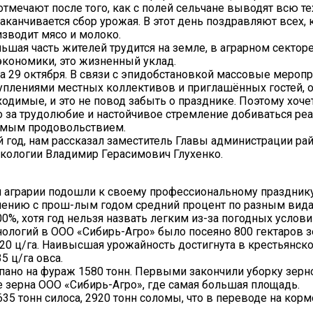
тмечают после того, как с полей сельчане выводят всю тех
канчивается сбор урожая. В этот день поздравляют всех, к
изводит мясо и молоко.
ьшая часть жителей трудится на земле, в аграрном секторе
 экономики, это жизненный уклад.
на 29 октября. В связи с эпидобстановкой массовые меропр
туплениями местных коллективов и приглашённых гостей, 
димые, и это не повод забыть о празднике. Поэтому хочет
бо за трудолюбие и настойчивое стремление добиваться ре
димым продовольствием.
год, нам рассказал заместитель Главы администрации рай
кологии Владимир Герасимович Глухенко.
и аграрии подошли к своему профессиональному праздник
внению с прош-лым годом средний процент по разным вид
%, хотя год нельзя назвать легким из-за погодных услови
нологий в ООО «Сибирь-Агро» было посеяно 800 гектаров 
 20 ц/га. Наивысшая урожайность достигнута в крестьянск
5 ц/га овса.
сыпано на фураж 1580 тонн. Первыми закончили уборку зе
 зерна ООО «Сибирь-Агро», где самая большая площадь.
2635 тонн силоса, 2920 тонн соломы, что в переводе на ко