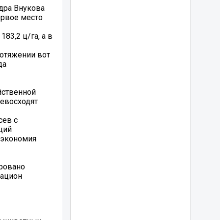
дра Внукова
ервое место
83,2 ц/га, а в
ротяжении вот
да
йственной
ревосходят
сев с
ций
 экономия
ировано
рацион