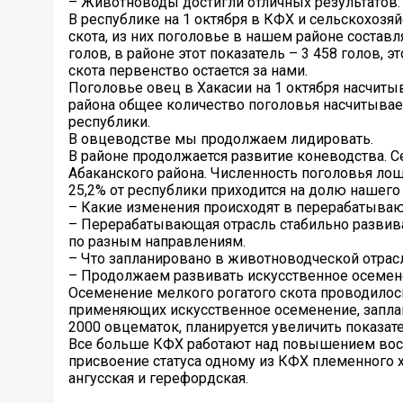
– Животноводы достигли отличных результатов.
В республике на 1 октября в КФХ и сельскохозя
скота, из них поголовье в нашем районе составл
голов, в районе этот показатель – 3 458 голов,
скота первенство остается за нами.
Поголовье овец в Хакасии на 1 октября насчитыв
района общее количество поголовья насчитываетс
республики.
В овцеводстве мы продолжаем лидировать.
В районе продолжается развитие коневодства. С
Абаканского района. Численность поголовья лоша
25,2% от республики приходится на долю нашего 
– Какие изменения происходят в перерабатыв
– Перерабатывающая отрасль стабильно развива
по разным направлениям.
– Что запланировано в животноводческой отрас
– Продолжаем развивать искусственное осеменен
Осеменение мелкого рогатого скота проводилось
применяющих искусственное осеменение, заплан
2000 овцематок, планируется увеличить показате
Все больше КФХ работают над повышением восп
присвоение статуса одному из КФХ племенного х
ангусская и герефордская.