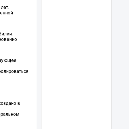
 лет.
венной
билки.
гновенно
ьзующее
ролироваться
создано в
деральном