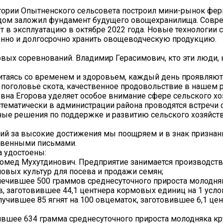
итории Опытненского сельсовета построил мини-рынок фе
Рядом заложил фундамент будущего овощехранилища. Совр
 в эксплуатацию в октябре 2022 года. Новые технологии с
нно и долгосрочно хранить овощеводческую продукцию.
овых соревнований. Владимир Герасимович, кто эти люди,
считаясь со временем и здоровьем, каждый день проявляю
 поголовье скота, качественное продовольствие в нашем р
вна Егорова уделяет особое внимание сфере сельского хо
ематически в администрации района проводятся встречи 
ые решения по поддержке и развитию сельского хозяйств
ий за высокие достижения мы поощряем и в знак признан
твенными письмами.
а удостоены:
мед Мухутдинович. Предприятие занимается производст
овых культур для посева и продажи семян;
печившее 500 граммов среднесуточного прироста молодня
ов, заготовившее 44,1 центнера кормовых единиц на 1 усл
учившее 85 ягнят на 100 овцематок, заготовившее 6,1 це
вшее 634 грамма среднесуточного прироста молодняка кр