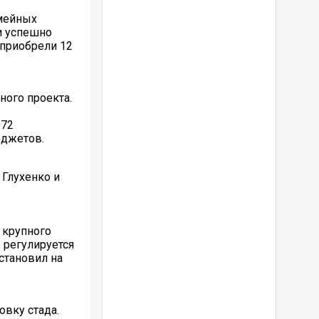
емейных
и успешно
 приобрели 12
ного проекта.
 72
юджетов.
 Глухенко и
 крупного
ы регулируется
становил на
овку стада.