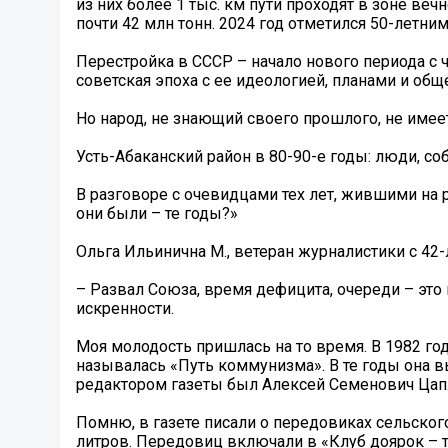
из них более 1 тыс. км пути проходят в зоне ве
почти 42 млн тонн. 2024 год отметился 50-летни
Перестройка в СССР – начало нового периода с
советская эпоха с ее идеологией, планами и об
Но народ, не знающий своего прошлого, не имее
Усть-Абаканский район в 80-90-е годы: люди, со
В разговоре с очевидцами тех лет, жившими на р
они были – те годы?»
Ольга Ильинична М., ветеран журналистики с 42-
– Развал Союза, время дефицита, очереди – это 
искренности.
Моя молодость пришлась на то время. В 1982 го
называлась «Путь коммунизма». В те годы она 
редактором газеты был Алексей Семенович Цап
Помню, в газете писали о передовиках сельского
литров. Передовиц включали в «Клуб доярок – 