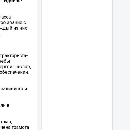
. Идейно-
ласса
ое звание с
аждый из них
.
тракториста-
учебы
ергей Павлов,
собеспечении.
 заливисто и
али в
план,
учена грамота