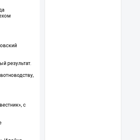
да
мехом
ковский
ый результат.
вотноводству,
вестник», с
е