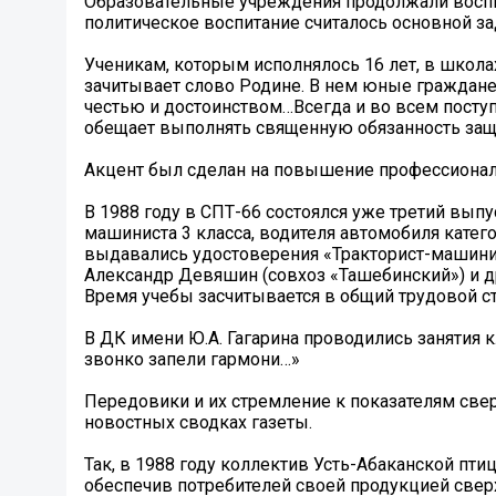
Образовательные учреждения продолжали воспи
политическое воспитание считалось основной за
Ученикам, которым исполнялось 16 лет, в школа
зачитывает слово Родине. В нем юные граждане
честью и достоинством…Всегда и во всем поступ
обещает выполнять священную обязанность защ
Акцент был сделан на повышение профессиональ
В 1988 году в СПТ-66 состоялся уже третий вып
машиниста 3 класса, водителя автомобиля катего
выдавались удостоверения «Тракторист-машинис
Александр Девяшин (совхоз «Ташебинский») и др
Время учебы засчитывается в общий трудовой с
В ДК имени Ю.А. Гагарина проводились занятия 
звонко запели гармони…»
Передовики и их стремление к показателям свер
новостных сводках газеты.
Так, в 1988 году коллектив Усть-Абаканской п
обеспечив потребителей своей продукцией сверх