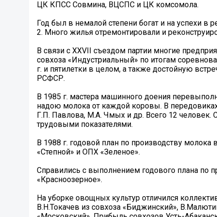
ЦК КПСС Совмина, ВЦСПС и ЦК комсомола.
Год был в немалой степени богат и на успехи в 
2. Много жилья отремонтировали и реконструиров
В связи с ХХVII съездом партии многие предпри
совхоза «Индустриальный» по итогам соревнова
г. и пятилетки в целом, а также достойную вст
РСФСР.
В 1985 г. мастера машинного доения перевыполн
надою молока от каждой коровы. В передовиках 
Г.П. Павлова, М.А. Чмых и др. Всего 12 человек
трудовыми показателями.
В 1988 г. годовой план по производству молока
«Степной» и ОПХ «Зеленое».
Справились с выполнением годового плана по п
«Красноозерное».
На уборке овощных культур отличился коллектив
В.Н.Токачев из совхоза «Биджинский», В.Малюти
«Московский». Прибыль совхозов Усть-Абаканско