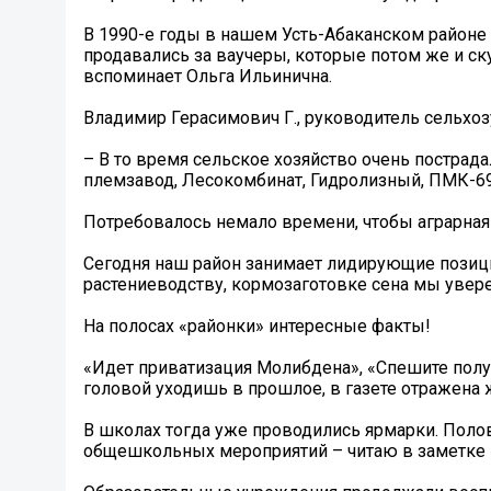
В 1990-е годы в нашем Усть-Абаканском районе 
продавались за ваучеры, которые потом же и ск
вспоминает Ольга Ильинична.
Владимир Герасимович Г., руководитель сельхозу
– В то время сельское хозяйство очень пострад
племзавод, Лесокомбинат, Гидролизный, ПМК-69
Потребовалось немало времени, чтобы аграрная
Сегодня наш район занимает лидирующие позици
растениеводству, кормозаготовке сена мы увер
На полосах «районки» интересные факты!
«Идет приватизация Молибдена», «Спешите получи
головой уходишь в прошлое, в газете отражена
В школах тогда уже проводились ярмарки. Полов
общешкольных мероприятий – читаю в заметке 