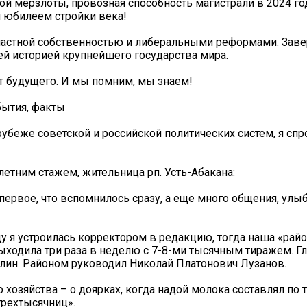
чной мерзлоты, провозная способность магистрали в 2024 го
м юбилеем стройки века!
 частной собственностью и либеральными реформами. Зав
щей историей крупнейшего государства мира.
т будущего. И мы помним, мы знаем!
бытия, факты
убеже советской и российской политических систем, я спр
летним стажем, жительница рп. Усть-Абакана:
первое, что вспомнилось сразу, а еще много общения, улы
ду я устроилась корректором в редакцию, тогда наша «рай
выходила три раза в неделю с 7-8-ми тысячным тиражем. 
лин. Районом руководил Николай Платонович Лузанов.
 хозяйства – о доярках, когда надой молока составлял по 
трехтысячниц».