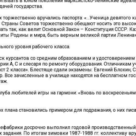
тывать в юном поколении марксистско-ленинские идеалы
дачей государства.
х торжественно вручались паспорта: «…Ученица девятого к
 Страны Советов торжественно обещают носить это высок
ать так, как велит Основной Закон – Конституция СССР. К
иты Родины и мира, быть верным великой партии Ленина»
ного уровня рабочего класса.
уск курсантов со средним образованием и удостоверением 
рии А, С и слесаря по ремонту оборудования. Отличникам 
т 2 класса». Блестяще сдали экзамены: Евгений Блохин, С
. Все зачисленные в училище находятся на бесплатном го
таж.
клуба любителей игры на гармони: «Вновь по воскресеньям
х плана становились примером для подражания, о них пис
тицефабрики досрочно выполнил годовой производственный 
 задания. По итогам зимовки 1987-1988 гг. коллективу вр