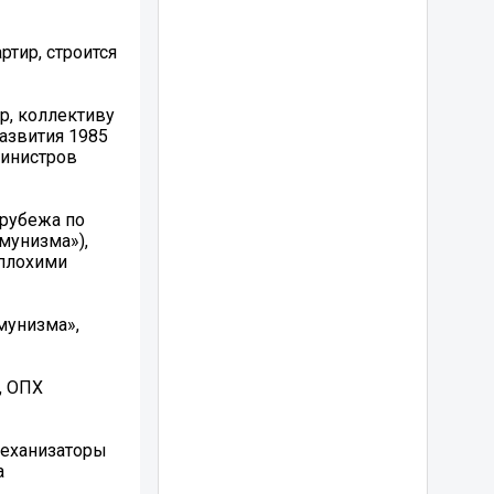
ртир, строится
р, коллективу
азвития 1985
министров
 рубежа по
мунизма»),
еплохими
мунизма»,
, ОПХ
механизаторы
а