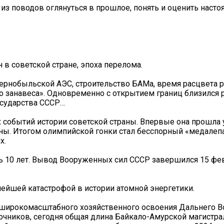
з поводов оглянуться в прошлое, понять и оценить насто
 в советской стране, эпоха перелома.
Чернобыльской АЭС, строительство БАМа, время расцвета р
о занавеса». Одновременно с открытием границ близился 
осударства СССР…
 событий истории советской страны. Впервые она прошла у
аны. Итогом олимпийской гонки стал бесспорный «медалеп
х.
сь 10 лет. Вывод Вооруженных сил СССР завершился 15 фе
нейшей катастрофой в истории атомной энергетики.
я широкомасштабного хозяйственного освоения Дальнего В
чников, сегодня общая длина Байкало-Амурской магистрал