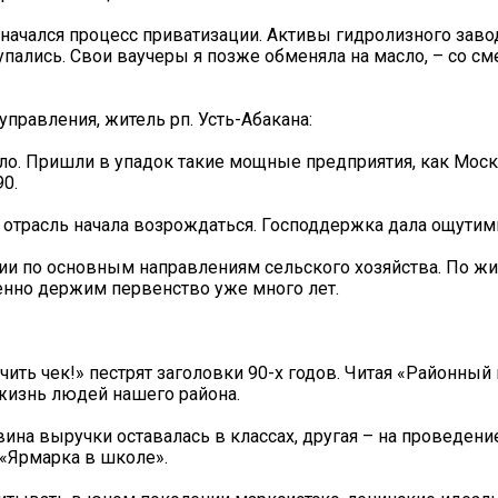
начался процесс приватизации. Активы гидролизного заво
упались. Свои ваучеры я позже обменяла на масло, – со с
правления, житель рп. Усть-Абакана:
ало. Пришли в упадок такие мощные предприятия, как Мос
0.
 отрасль начала возрождаться. Господдержка дала ощутим
и по основным направлениям сельского хозяйства. По жи
енно держим первенство уже много лет.
ть чек!» пестрят заголовки 90-х годов. Читая «Районный 
 жизнь людей нашего района.
ина выручки оставалась в классах, другая – на проведени
«Ярмарка в школе».