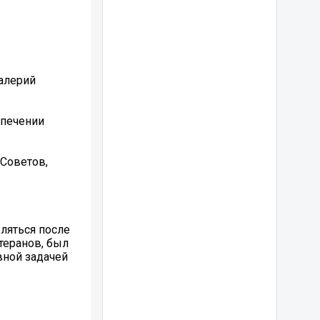
Валерий
спечении
 Советов,
вляться после
теранов, был
вной задачей