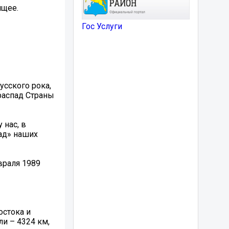
ящее.
Гос Услуги
усского рока,
распад Страны
 нас, в
ад» наших
враля 1989
остока и
и – 4324 км,