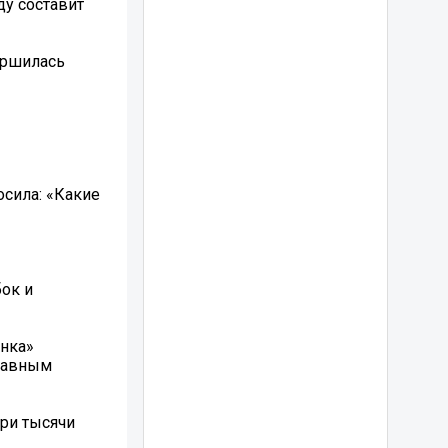
ду составит
ершилась
осила: «Какие
бок и
онка»
Главным
три тысячи