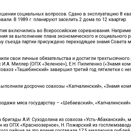
решении социальных вопросов. Сдано в эксплуатацию 8 ква
али. В 1989 г. планируют заселить 2 дома по 12 квартир.
ятия включились во Всероссийские соревнования. Наприме
ния за выполнение плана экономического и социального р
речу съезда партии присуждено переходящее знамя Совета 
или свои личные обязательства и достигли трехтысячного
И.А. Миллер (ОПХ «Зеленое»), Е.Н. Пилипенко («Знамя ком
. Совхоз «Ташебинский» завершил третий год пятилетки с н
 выполнили досрочно совхозы «Капчалинский», «Знамя ком
родаже мяса государству – «Шебаевский», «Капчалинский»
 бригады А.И. Суходолина из совхоза «Усть-Абаканский», 
н из ОПХ «Красноозерное», Н. Пожарский из госплемзавод
го района за это время составила 17,5 миллионов рублей.