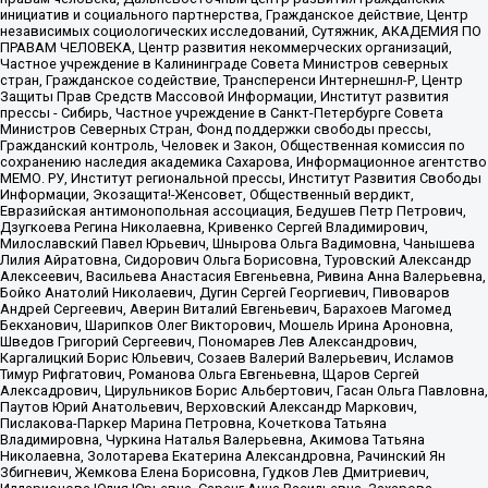
инициатив и социального партнерства, Гражданское действие, Центр
независимых социологических исследований, Сутяжник, АКАДЕМИЯ ПО
ПРАВАМ ЧЕЛОВЕКА, Центр развития некоммерческих организаций,
Частное учреждение в Калининграде Совета Министров северных
стран, Гражданское содействие, Трансперенси Интернешнл-Р, Центр
Защиты Прав Средств Массовой Информации, Институт развития
прессы - Сибирь, Частное учреждение в Санкт-Петербурге Совета
Министров Северных Стран, Фонд поддержки свободы прессы,
Гражданский контроль, Человек и Закон, Общественная комиссия по
сохранению наследия академика Сахарова, Информационное агентство
МЕМО. РУ, Институт региональной прессы, Институт Развития Свободы
Информации, Экозащита!-Женсовет, Общественный вердикт,
Евразийская антимонопольная ассоциация, Бедушев Петр Петрович,
Дзугкоева Регина Николаевна, Кривенко Сергей Владимирович,
Милославский Павел Юрьевич, Шнырова Ольга Вадимовна, Чанышева
Лилия Айратовна, Сидорович Ольга Борисовна, Туровский Александр
Алексеевич, Васильева Анастасия Евгеньевна, Ривина Анна Валерьевна,
Бойко Анатолий Николаевич, Дугин Сергей Георгиевич, Пивоваров
Андрей Сергеевич, Аверин Виталий Евгеньевич, Барахоев Магомед
Бекханович, Шарипков Олег Викторович, Мошель Ирина Ароновна,
Шведов Григорий Сергеевич, Пономарев Лев Александрович,
Каргалицкий Борис Юльевич, Созаев Валерий Валерьевич, Исламов
Тимур Рифгатович, Романова Ольга Евгеньевна, Щаров Сергей
Алексадрович, Цирульников Борис Альбертович, Гасан Ольга Павловна,
Паутов Юрий Анатольевич, Верховский Александр Маркович,
Пислакова-Паркер Марина Петровна, Кочеткова Татьяна
Владимировна, Чуркина Наталья Валерьевна, Акимова Татьяна
Николаевна, Золотарева Екатерина Александровна, Рачинский Ян
Збигневич, Жемкова Елена Борисовна, Гудков Лев Дмитриевич,