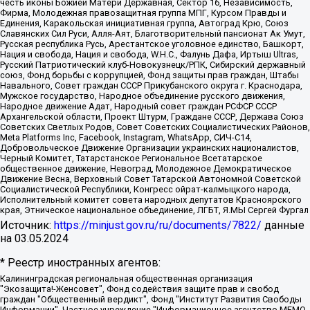
честь иконы Божией Матери Державная, Сектор 16, Независимость,
Фирма, Молодежная правозащитная группа МПГ, Курсом Правды и
Единения, Каракольская инициативная группа, Автоград Крю, Союз
Славянских Сил Руси, Алля-Аят, Благотворительный пансионат Ак Умут,
Русская республика Русь, Арестантское уголовное единство, Башкорт,
Нация и свобода, Нация и свобода, W.H.С., Фалунь Дафа, Иртыш Ultras,
Русский Патриотический клуб-Новокузнецк/РПК, Сибирский державный
союз, Фонд борьбы с коррупцией, Фонд защиты прав граждан, Штабы
Навального, Совет граждан СССР Прикубанского округа г. Краснодара,
Мужское государство, Народное объединение русского движения,
Народное движение Адат, Народный совет граждан РСФСР СССР
Архангельской области, Проект Штурм, Граждане СССР, Держава Союз
Советских Светлых Родов, Совет Советских Социалистических Районов,
Meta Platforms Inc, Facebook, Instagram, WhatsApp, СИЧ-С14,
Добровольческое Движение Организации украинских националистов,
Черный Комитет, Татарстанское Региональное Всетатарское
общественное движение, Невоград, Молодежное Демократическое
Движение Весна, Верховный Совет Татарской Автономной Советской
Социалистической Республики, Конгресс ойрат-калмыцкого народа,
Исполнительный комитет совета народных депутатов Красноярского
края, Этническое национальное объединение, ЛГБТ, Я.МЫ Сергей Фургал
Источник:
https://minjust.gov.ru/ru/documents/7822/
данные
на
03.05.2024
* Реестр иностранных агентов:
Калининградская региональная общественная организация "Экозащита!-Женсовет", Фонд содействия защите прав и свобод граждан "Общественный вердикт", Фонд "Институт Развития Свободы Информации", Частное учреждение "Информационное агентство МЕМО. РУ", Региональная общественная организация "Общественная комиссия по сохранению наследия академика Сахарова", Фонд поддержки свободы прессы, Санкт-Петербургская общественная правозащитная организация "Гражданский контроль", Межрегиональная общественная организация "Информационно-просветительский центр "Мемориал", Региональный Фонд "Центр Защиты Прав Средств Массовой Информации", с 05.12.2023 Фонд "Центр Защиты Прав Средств массовой информации", Региональная общественная благотворительная организация помощи беженцам и мигрантам "Гражданское содействие", Негосударственное образовательное учреждение дополнительного профессионального образования (повышение квалификации) специалистов "АКАДЕМИЯ ПО ПРАВАМ ЧЕЛОВЕКА", Свердловская региональная общественная организация "Сутяжник", Автономная некоммерческая организация "Центр независимых социологических исследований", Союз общественных объединений "Российский исследовательский центр по правам человека", Региональное общественное учреждение научно-информационный центр "МЕМОРИАЛ", Некоммерческая организация "Фонд защиты гласности", Автономная некоммерческая организация "Институт прав человека", Городская общественная организация "Екатеринбургское общество "МЕМОРИАЛ", Городская общественная организация "Рязанское историко-просветительское и правозащитное общество "Мемориал" (Рязанский Мемориал), Челябинский региональный орган общественной самодеятельности – женское общественное объединение "Женщины Евразии", Челябинский региональный орган общественной самодеятельности "Уральская правозащитная группа", Фонд содействия защите здоровья и социальной справедливости имени Андрея Рылькова, Автономная Некоммерческая Организация "Аналитический Центр Юрия Левады", Автономная некоммерческая организация социальной поддержки населения "Проект Апрель", Региональная общественная организация помощи женщинам и детям, находящимся в кризисной ситуации "Информационно-методический центр "Анна", Фонд содействия развитию массовых коммуникаций и правовому просвещению "Так-так-Так", Фонд содействия устойчивому развитию "Серебряная тайга", Свердловский региональный общественный фонд социальных проектов "Новое время", "Idel.Реалии", Кавказ.Реалии, Крым.Реалии, Телеканал Настоящее Время, Татаро-башкирская служба Радио Свобода (Azatliq Radiosi), Радио Свободная Европа/Радио Свобода (PCE/PC), "Сибирь.Реалии", "Фактограф", Благотворительный фонд помощи осужденным и их семьям, Автономная некоммерческая организация "Институт глобализации и социальных движений", Фонд "В защиту прав заключенных", Частное учреждение "Центр поддержки и содействия развитию средств массовой информации", Пензенский региональный общественный благотворительный фонд "Гражданский союз", "Север.Реалии", Некоммерческая организация Фонд "Правовая инициатива", Общество с ограниченной ответственностью "Радио Свободная Европа/Радио Свобода", Чешское информационное агентство "MEDIUM-ORIENT", Красноярская региональная общественная организация "Мы против СПИДа", Камалягин Денис Николаевич, Маркелов Сергей Евгеньевич, Пономарев Лев Александрович, Савицкая Людмила Алексеевна, Автономная некоммерческая организация "Центр по работе с проблемой насилия "НАСИЛИЮ.НЕТ", Межрегиональный профессиональный союз работников здравоохранения "Альянс врачей", Юридическое лицо, зарегистрированное в Латвийской Республике, SIA "Medusa Project" (регистрационный номер 40103797863, дата регистрации 10.06.2014), Некоммерческая организация "Фонд по борьбе с коррупцией", Автономная некоммерческая организация "Институт права и публичной политики", Баданин Роман Сергеевич, Гликин Максим Александрович, Железнова Мария Михайловна, Лукьянова Юлия Сергеевна, Маетная Елизавета Витальевна, Маняхин Петр Борисович, Чуракова Ольга Владимировна, Ярош Юлия Петровна, Юридическое лицо "The Insider SIA", зарегистрированное в Риге, Латвийская Республика (дата регистрации 26.06.2015), являющееся администратором доменного имени интернет-издания "The Insider SIA", https://theins.ru, Постернак Алексей Евгеньевич, Рубин Михаил Аркадьевич, Анин Роман Александрович, Юридическое лицо Istories fonds, зарегистрированное в Латвийской Республике (регистрационный номер 50008295751, дата регистрации 24.02.2020), Великовский Дмитрий Александрович, Долинина Ирина Николаевна, Мароховская Алеся Алексеевна, Шлейнов Роман Юрьевич, Шмагун Олеся Валентиновна, Общество с ограниченной ответственностью "Альтаир 2021", Общество с ограниченной ответственностью "Вега 2021", Общество с ограниченной ответственностью "Главный редактор 2021", Общество с ограниченной ответственностью "Ромашки монолит", Важенков Артем Валерьевич, Ивановская областная общественная организация "Центр гендерных исследований", Гурман Юрий Альбертович, Медиапроект "ОВД-Инфо", Егоров Владимир Владимирович, Жилинский Владимир Александрович, Общество с ограниченной ответственностью "ЗП", Иванова София Юрьевна, Карезина Инна Павловна, Кильтау Екатерина Викторовна, Петров Алексей Викторович, Пискунов Сергей Евгеньевич, Смирнов Сергей Сергеевич, Тихонов Михаил Сергеевич, Общество с ограниченной ответственностью "ЖУРНАЛИСТ-ИНОСТРАННЫЙ АГЕНТ", Арапова Галина Юрьевна, Вольтская Татьяна Анатольевна, Американская компания "Mason G.E.S. Anonymous Foundation" (США), являющаяся владельцем интернет-издания https://mnews.world/, Компания "Stichting Bellingcat", зарегистрированная в Нидерландах (дата регистрации 11.07.2018), Захаров Андрей Вячеславович, Клепиковская Екатерина Дмитриевна, Общество с ограниченной ответственностью "МЕМО", Перл Роман Александрович, Симонов Евгений Алексеевич, Соловьева Елена Анатольевна, Сотников Даниил Владимирович, Сурначева Елизавета Дмитриевна, Автономная некоммерческая организация по защите прав человека и информированию населения "Якутия – Наше Мнение", Общество с ограниченной ответственностью "Москоу диджитал медиа", с 26.01.2023 Общество с ограниченной ответственностью "Чайка Белые сады", Ветошкина Валерия Валерьевна, Заговора Максим Александрович, Межрегиональное общественное движение "Российская ЛГБТ - сеть", Оленичев Максим Владимирович, Павлов Иван Юрьевич, Скворцова Елена Сергеевна, Общество с ограниченной ответственностью "Как бы инагент", Кочетков Игорь Викторович, Общество с ограниченной ответственностью "Честные выборы", Еланчик Олег Александрович, Общество с ограниченной ответственностью "Нобелевский призыв", Гималова Регина Эмилевна, Григорьев Андрей Валерьевич, Григорьева Алина Александровна, Ассоциация по содействию защите прав призывников, альтернативнослужащих и военнослужащих "Правозащитная группа "Гражданин.Армия.Право", Хисамова Регина Фаритовна, Автономная некоммерческая организация по реализации социально-правовых программ "Лилит", Дальневосточное общественное движение "Маяк", Санкт-Петербургская ЛГБТ-инициативная группа "Выход", Инициативная группа ЛГБТ+ "Реверс", Алексеев Андрей Викторович, Бекбулатова Таисия Львовна, Беляев Иван Михайлович, Владыкина Елена Сергеевна, Гельман Марат Александрович, Никульшина Вероника Юрьевна, Толоконникова Надежда Андреевна, Шендерович Виктор Анатольевич, Общество с ограниченной ответственностью "Данное сообщение", Общество с ограниченной ответственностью Издательский дом "Новая глава", Айнбиндер Александра Александровна, Московский комьюнити-центр для ЛГБТ+инициатив, Благотворительный фонд развития филантропии, Deutsche Welle (Германия, Kurt-Schumacher-Strasse 3, 53113 Bonn), Борзунова Мария Михайловна, Воробьев Виктор Викторович, Голубева Анна Львовна, Константинова Алла Михайловна, Малкова Ирина Владимировна, Мурадов Мурад Абдулгалимович, Осетинская Елизавета Николаевна, Понасенков Евгений Николаевич, Ганапольский Матвей Юрьевич, Киселев Евгений Алексеевич, Борухович Ирина Григорьевна, Дремин Иван Тимофеевич, Дубровский Дмитрий Викторович, Красноярская региональная общественная организация поддержки и развития альтернативных образовательных технологий и межкультурных коммуникаций "ИНТЕРРА", Маяковская Екатерина Алексеевна, Фейгин Марк Захарович, Филимонов Андрей Викторович, Дзугкоева Регина Николаевна, Доброхотов Роман Александрович, Дудь Юрий Александрович, Елкин Сергей Владимирович, Кругликов Кирилл Игоревич, Сабунаева Мария Леонидовна, Семенов Алексей Владимирович, Шаинян Карен Багратович, Шульман Екатерина Михайловна, Асафьев Артур Валерьевич, Вахштайн Виктор Семенович, Венедиктов Алексей Алексеевич, Лушникова Екатерина Евгеньевна, Волков Леонид Михайлович, Невзоров Александр Глебович, Пархоменко Сергей Борисович, Сироткин Ярослав Николаевич, Кара-Мурза Владимир Владимирович, Баранова Наталья Владимировна, Гозман Леонид Яковлевич, Кагарлицкий Борис Юльевич, Климарев Михаил Валерьевич, Милов Владимир Станиславович, Автономная некоммерческая организация Краснодарский центр современного искусства "Типография", Моргенштерн Алишер Тагирович, Соболь Любовь Эдуардовна, Общество с ограниченной ответственностью "ЛИЗА НОРМ", Каспаров Гарри Кимович, Ходорковский Михаил Борисович, Общество с ограниченной ответственностью "Апрельские тезисы", Данилович Ирина Брониславовна, Кашин Олег Владимирович, Петров Николай Владимирович, Пивоваров Алексей Владимирович, Соколов Михаил Владимирович, Цветкова Юлия Владимировна, Чичваркин Евгений Александрович, Комитет против пыток/Команда против пыток, Общество с ограниченной ответственностью "Первый научный", Общество с ограниченной ответственностью "Вертолет и ко", Белоцерковская Вероника Борисовна, Кац Максим Евгеньевич, Лазарева Татьяна Юрьевна, Шаведдинов Руслан Табризович, Яшин Илья Валерьевич, Общество с ограниченной ответственностью "Иноагент ААВ", Алешковский Дмитрий Петрович, Альбац Евгения Марковна, Быков Дмитрий Львович, Галямина Юлия Евгеньевна, Лойко Сергей Леонидович, Мартынов Кирилл Константинович, Медведев Сергей Александрович, Крашенинников Федор Геннадиевич, Гордеева Катерина Вл