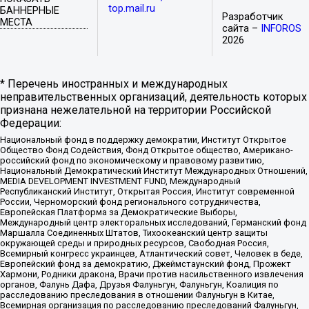
top.mail.ru
БАННЕРНЫЕ
Разработчик
МЕСТА
сайта –
INFOROS
2026
* Перечень иностранных и международных
неправительственных организаций, деятельность которых
признана нежелательной на территории Российской
Федерации:
Национальный фонд в поддержку демократии, Институт Открытое
Общество Фонд Содействия, Фонд Открытое общество, Американо-
российский фонд по экономическому и правовому развитию,
Национальный Демократический Институт Международных Отношений,
MEDIA DEVELOPMENT INVESTMENT FUND, Международный
Республиканский Институт, Открытая Россия, Институт современной
России, Черноморский фонд регионального сотрудничества,
Европейская Платформа за Демократические Выборы,
Международный центр электоральных исследований, Германский фонд
Маршалла Соединенных Штатов, Тихоокеанский центр защиты
окружающей среды и природных ресурсов, Свободная Россия,
Всемирный конгресс украинцев, Атлантический совет, Человек в беде,
Европейский фонд за демократию, Джеймстаунский фонд, Прожект
Хармони, Родники дракона, Врачи против насильственного извлечения
органов, Фалунь Дафа, Друзья Фалуньгун, Фалуньгун, Коалиция по
расследованию преследования в отношении Фалуньгун в Китае,
Всемирная организация по расследованию преследований Фалуньгун,