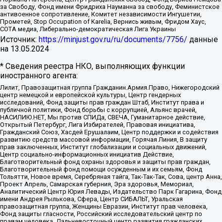
за Свободу, Фонд имени Фридриха Науманна за свободу, Феминистское
антивоенное сопротивление, Комитет независимости Ингушетии,
Прометей, Stop Occupation of Karelia, Вернись живым, Фридом Хаус,
СОТА медиа, Либерально-демократическая Лига Украины
Источник:
https://minjust.gov.ru/ru/documents/7756/
данные
на
13.05.2024
* Сведения реестра НКО, выполняющих функции
иностранного агента:
Лилит, Правозащитная группа Гражданин.Армия.Право, Нижегородский
центр немецкой и европейской культуры, Центр гендерных
исследований, Фонд защиты прав граждан Штаб, Институт права и
публичной политики, Фонд борьбы с коррупцией, Альянс врачей,
НАСИЛИЮ.НЕТ, Мы против СПИДа, СВЕЧА, Гуманитарное действие,
Открытый Петербург, Лига Избирателей, Правовая инициатива,
Гражданский Союз, Хасдей Ерушалаим, Центр поддержки и содействия
развитию средств массовой информации, Горячая Линия, В защиту
прав заключенных, Институт глобализации и социальных движений,
Центр социально-информационных инициатив Действие,
Благотворительный фонд охраны здоровья и защиты прав граждан,
Благотворительный фонд помощи осужденным и их семьям, Фонд
Тольятти, Новое время, Серебряная тайга, Так-Так-Так, Сова, центр Анна,
Проект Апрель, Самарская губерния, Эра здоровья, Мемориал,
Аналитический Центр Юрия Левады, Издательство Парк Гагарина, Фонд
имени Андрея Рылькова, Сфера, Центр СИБАЛЬТ, Уральская
правозащитная группа, Женщины Евразии, Институт прав человека,
Фонд защиты гласности, Российский исследовательский центр по
правам человека, Дальневосточный центр развития гражданских