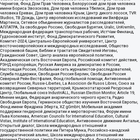
Чернигов, Фонд Дом Прав Человека, Белорусский дом прав человека
имени Бориса Звозскова, Дом прав человека Тбилиси, Дом прав
человека Ереван, Дом прав человека Крым, Центр дикого лосося, TVR
Studios, ТВ Дождь, Центр европейских исследований им Вилфрида
Мартенса, Сетевое объединение журналистов расследователей,
АЛЛАТРА, За свободную Россию, Свободная Бурятия, Uralic, UnKremlin,
Международная федерация транспортных рабочих, ИстЧам Финланд,
Гудзоновский институт, Фонд Демократического Развития,
Комитет-2024, Центрально-Европейский университет, Центр
восточноевропейских и международных исследований, Общество
Сторожевой башни, Библии и трактатов Свидетелей Иеговы,
Гражданский Совет, Центр анализа европейской политики,
Академическая сеть Восточная Европа, Российский комитет действия,
РЭНД корпорейшн, Русская Америка за демократию в России,
Настоящая Россия, Глобальная сеть журналистов-расследователей,
Служба поддержки, Свободная Россия Берлин, Свободная Россия
Северный Рейн-Вестфалия, Фонд глобальной помощи, Антивоенный
комитет России, Russie-Libertes, La Asocicion de Rusos Libres, Союз за
возвращение Северных территорий, Крымскотатарский Ресурсный
Центр, Глобальный союз IndustriALL, Russian Election Monitor, Article 19,
Мнение медиа, Федерация анархического черного креста, Радио
Свободная Европа, Германское общество изучения Восточной Европы,
Фонд имени Фридриха Эберта, XZ gGmbH, Мобильная академия
поддержки гендерной демократии и миротворчества, Форум имени
Льва Копелева, American Councils for International Education, Cultural
Vistas, Institute of International Education, Антивоенное движение Антальи,
Открытый диалог, Школа международных отношений и
государственной политики им Питера Мунка, Российско-канадский
демократический альянс, Школа международных отношений им
Нормана Патерсона, Центр Гражданских Свобод, Фонд Бориса Немцова