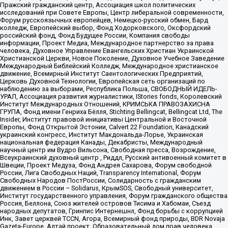
Пражский гражданский центр, Ассоциация школ политических
исследований при Совете Европы, Центр либеральной современности,
Форум русскоязычных европейцев, Немецко-русский обмен, Бард
колледж, Европейский выбор, Фонд Ходорковского, Оксфордский
российский фонд, Фонд Будущее России, Компания свободы
информации, Проект Медиа, Международное партнерство за права
человека, Духовное Управление Евангельских Христиан Украинской
Христианской Церкви, Новое Поколение, Духовное Учебное Заведение
Международный Библейский Колледж, Международное христианское
движение, Всемирный Институт Саентологических Предприятий,
Церковь Духовной Технологии, Европейская сеть организаций по
наблюдению за выборами, Республика Польша, СВОБОДНЫЙ ИДЕЛЬ-
УРАЛ, Ассоциация развития журналистики, IStories fonds, Королевский
Институт Международных Отношений, КРИМСЬКА ПРАВОЗАХИСНА
ГРУПА, Фонд имени Генриха Бёлля, Stichting Bellingcat, Bellingcat Ltd, The
Insider, Институт правовой инициативы Центральной и Восточной
Европы, Фонд Открытой Эстонии, Calvert 22 Foundation, Канадский
украинский конгресс, Институт Макдональда-Лорье, Украинская
национальная федерация Канады, Декабристы, Международный
научный центр им Вудро Вильсона, Свободная пресса, Возрождение,
Всеукраинский духовный центр , Риддл, Русский антивоенный комитет в
Швеции, Проект Медуза, Фонд Андрея Сахарова, Форум свободной
России, Лига Свободных Наций, Transparеncy International, Форум
Свободных Народов ПостРоссии, Солидарность с гражданским
движением в России – Solidarus, КрымSOS, Свободный университет,
Институт государственного управления, Форум гражданского общества
Россия, Беллона, Союз жителей островов Тисима и Хабомаи, Съезд
народных депутатов, Гринпис Интернешнл, Фонд борьбы с коррупцией
Инк, Завет церквей TCCN, Агора, Всемирный фонд природы, BDR Novaja
Gazeta-Europe, Алтай проект, Образовательный дом прав человека