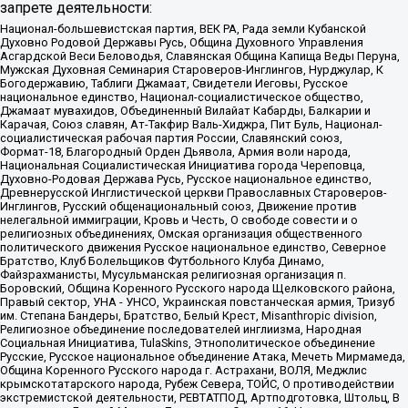
запрете деятельности:
Национал-большевистская партия, ВЕК РА, Рада земли Кубанской
Духовно Родовой Державы Русь, Община Духовного Управления
Асгардской Веси Беловодья, Славянская Община Капища Веды Перуна,
Мужская Духовная Семинария Староверов-Инглингов, Нурджулар, К
Богодержавию, Таблиги Джамаат, Свидетели Иеговы, Русское
национальное единство, Национал-социалистическое общество,
Джамаат мувахидов, Объединенный Вилайат Кабарды, Балкарии и
Карачая, Союз славян, Ат-Такфир Валь-Хиджра, Пит Буль, Национал-
социалистическая рабочая партия России, Славянский союз,
Формат-18, Благородный Орден Дьявола, Армия воли народа,
Национальная Социалистическая Инициатива города Череповца,
Духовно-Родовая Держава Русь, Русское национальное единство,
Древнерусской Инглистической церкви Православных Староверов-
Инглингов, Русский общенациональный союз, Движение против
нелегальной иммиграции, Кровь и Честь, О свободе совести и о
религиозных объединениях, Омская организация общественного
политического движения Русское национальное единство, Северное
Братство, Клуб Болельщиков Футбольного Клуба Динамо,
Файзрахманисты, Мусульманская религиозная организация п.
Боровский, Община Коренного Русского народа Щелковского района,
Правый сектор, УНА - УНСО, Украинская повстанческая армия, Тризуб
им. Степана Бандеры, Братство, Белый Крест, Misanthropic division,
Религиозное объединение последователей инглиизма, Народная
Социальная Инициатива, TulaSkins, Этнополитическое объединение
Русские, Русское национальное объединение Атака, Мечеть Мирмамеда,
Община Коренного Русского народа г. Астрахани, ВОЛЯ, Меджлис
крымскотатарского народа, Рубеж Севера, ТОЙС, О противодействии
экстремистской деятельности, РЕВТАТПОД, Артподготовка, Штольц, В