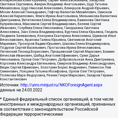
Илларионова Юлия Юрьевна, Саранг Анна Васильевна, Захарова
Светлана Сергеевна, Аверин Владимир Анатольевич, Щур Татьяна
Михайловна, Щур Николай Алексеевич, Блинушов Андрей Юрьевич,
Мосин Алексей Геннадьевич, Гефтер Валентин Михайлович, Симонов
Алексей Кириллович, Флиге Ирина Анатольевна, Мельникова Валентина
Дмитриевна, Вититинова Елена Владимировна, Баженова Светлана
Куприяновна, Максимов Сергей Владимирович, Беляев Сергей
Иванович, Голубева Елена Николаевна, Ганнушкина Светлана
Алексеевна, Закс Елена Владимировна, Буртина Елена Юрьевна, Гендель
Людмила Залмановна, Кокорина Екатерина Алексеевна, Шуманов Илья
Вячеславович, Арапова Галина Юрьевна, Свечников Анатолий
Мариевич, Прохоров Вадим Юрьевич, Шахова Елена Владимировна,
Подузов Сергей Васильевич, Протасова Ирина Вячеславовна,
Литинский Леонид Борисович, Лукашевский Сергей Маркович, Бахмин
Вячеслав Иванович, Шабад Анатолий Ефимович, Сухих Дарья
Николаевна, Орлов Олег Петрович, Добровольская Анна Дмитриевна,
Королева Александра Евгеньевна, Смирнов Владимир Александрович,
Вицин Сергей Ефимович, Золотухин Борис Андреевич, Левинсон Лев
Семенович, Локшина Татьяна Иосифовна, Орлов Олег Петрович,
Полякова Мара Федоровна, Резник Генри Маркович, Захаров Герман
Константинович
Источник:
http://unro.minjust.ru/NKOForeignAgent.aspx
данные на
24.03.2022
* Единый федеральный список организаций, в том числе
иностранных и международных организаций, признанных
в соответствии с законодательством Российской
Федерации террористическими: