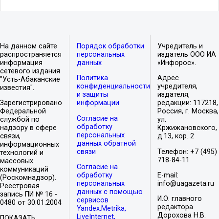
На данном сайте
Порядок обработки
Учредитель и
распространяется
персональных
издатель ООО ИА
информация
данных
«Инфорос».
сетевого издания
Политика
Адрес
"Усть-Абаканские
конфиденциальности
учредителя,
известия".
и защиты
издателя,
Зарегистрировано
информации
редакции: 117218,
Федеральной
Россия, г. Москва,
Согласие на
службой по
ул.
обработку
надзору в сфере
Кржижановского,
персональных
связи,
д.13, кор. 2
данных обратной
информационных
связи
Телефон: +7 (495)
технологий и
718-84-11
массовых
Согласие на
коммуникаций
обработку
E-mail:
(Роскомнадзор).
персональных
info@uagazeta.ru
Реестровая
данных с помощью
запись ПИ № 16 -
И.О. главного
сервисов
0480 от 30.01.2004
редактора
Yandex.Metrika,
Дорохова Н.В.
LiveInternet,
ПОКАЗАТЬ