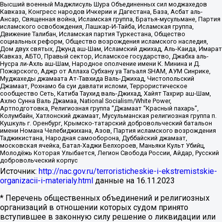
Высший военный Маджлисуль Шура Объединенных сил моджахедов
Кавказа, Конгресс народов Ичкерии и Дагестана, База, Асбат аль-
Ансар, Священная война, Исламская группа, Братья-мусульмане, Партия
исламского освобождения, Лашкар-И-Тайба, Исламская группа,
Движение Талибан, Исламская партия Туркестана, Общество
социальных реформ, Общество возрождения исламского наследия,
Дом двух святых, Джунд аш-Шам, Исламский джихад, Аль-Каида, Имарат
Кавказ, АБТО, Правый сектор, Исламское государство, Джабха аль-
Нусра ли-Ахль аш-Шам, Народное ополчение имени К. Минина и Д.
Пожарского, Аджр от Аллаха Субхану уа Тагьаля SHAM, АУМ Синрике,
Муджахеды джамаата Ат-Тавхида Валь-Джихад, Чистопольский
Джамаат, Рохнамо ба суи давлати исломи, Террористическое
сообщество Сеть, Катиба Таухид валь-Джихад, Хайят Тахрир аш-Шам,
Ахлю Сунна Валь Джамаа, National Socialism/White Power,
Артподготовка, Религиозная группа “Джамаат “Красный пахарь”,
Колумбайн, Хатлонский джамаат, Мусульманская религиозная группа п.
Кушкуль г. Оренбург, Крымско-татарский добровольческий батальон
имени Номана Челебиджихана, Азов, Партия исламского возрождения
Таджикистана, Народная самооборона, Дуббайский джамаат,
московская ячейка, Батал-Хаджи Белхороев, Маньяки Культ Убийц,
Молодёжь Которая Улыбается, Легион Свобода России, Айдар, Русский
добровольческий корпус
Источник:
http://nac.gov.ru/terroristicheskie-i-ekstremistskie-
organizacii-i-materialy.html
данные на
16.11.2023
* Перечень общественных объединений и религиозных
организаций в отношении которых судом принято
вступившее в законную силу решение о ликвидации или