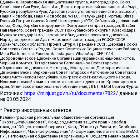
Единения, Каракольская инициативная группа, Автоград Крю, Союз
Славянских Сил Руси, Алля-Аят, Благотворительный пансионат Ак Умут,
Русская республика Русь, Арестантское уголовное единство, Башкорт,
Нация и свобода, Нация и свобода, W.H.С., Фалунь Дафа, Иртыш Ultras,
Русский Патриотический клуб-Новокузнецк/РПК, Сибирский державный
союз, Фонд борьбы с коррупцией, Фонд защиты прав граждан, Штабы
Навального, Совет граждан СССР Прикубанского округа г. Краснодара,
Мужское государство, Народное объединение русского движения,
Народное движение Адат, Народный совет граждан РСФСР СССР
Архангельской области, Проект Штурм, Граждане СССР, Держава Союз
Советских Светлых Родов, Совет Советских Социалистических Районов,
Meta Platforms Inc, Facebook, Instagram, WhatsApp, СИЧ-С14,
Добровольческое Движение Организации украинских националистов,
Черный Комитет, Татарстанское Региональное Всетатарское
общественное движение, Невоград, Молодежное Демократическое
Движение Весна, Верховный Совет Татарской Автономной Советской
Социалистической Республики, Конгресс ойрат-калмыцкого народа,
Исполнительный комитет совета народных депутатов Красноярского
края, Этническое национальное объединение, ЛГБТ, Я.МЫ Сергей Фургал
Источник:
https://minjust.gov.ru/ru/documents/7822/
данные
на
03.05.2024
* Реестр иностранных агентов:
Калининградская региональная общественная организация "Экозащита!-Женсовет", Фонд содействия защите прав и свобод граждан "Общественный вердикт", Фонд "Институт Развития Свободы Информации", Частное учреждение "Информационное агентство МЕМО. РУ", Региональная общественная организация "Общественная комиссия по сохранению наследия академика Сахарова", Фонд поддержки свободы прессы, Санкт-Петербургская общественная правозащитная организация "Гражданский контроль", Межрегиональная общественная организация "Информационно-просветительский центр "Мемориал", Региональный Фонд "Центр Защиты Прав Средств Массовой Информации", с 05.12.2023 Фонд "Центр Защиты Прав Средств массовой информации", Региональная общественная благотворительная организация помощи беженцам и мигрантам "Гражданское содействие", Негосударственное образовательное учреждение дополнительного профессионального образования (повышение квалификации) специалистов "АКАДЕМИЯ ПО ПРАВАМ ЧЕЛОВЕКА", Свердловская региональная общественная организация "Сутяжник", Автономная некоммерческая организация "Центр независимых социологических исследований", Союз общественных объединений "Российский исследовательский центр по правам человека", Региональное общественное учреждение научно-информационный центр "МЕМОРИАЛ", Некоммерческая организация "Фонд защиты гласности", Автономная некоммерческая организация "Институт прав человека", Городская общественная организация "Екатеринбургское общество "МЕМОРИАЛ", Городская общественная организация "Рязанское историко-просветительское и правозащитное общество "Мемориал" (Рязанский Мемориал), Челябинский региональный орган общественной самодеятельности – женское общественное объединение "Женщины Евразии", Челябинский региональный орган общественной самодеятельности "Уральская правозащитная группа", Фонд содействия защите здоровья и социальной справедливости имени Андрея Рылькова, Автономная Некоммерческая Организация "Аналитический Центр Юрия Левады", Автономная некоммерческая организация социальной поддержки населения "Проект Апрель", Региональная общественная организация помощи женщинам и детям, находящимся в кризисной ситуации "Информационно-методический центр "Анна", Фонд содействия развитию массовых коммуникаций и правовому просвещению "Так-так-Так", Фонд содействия устойчивому развитию "Серебряная тайга", Свердловский региональный общественный фонд социальных проектов "Новое время", "Idel.Реалии", Кавказ.Реалии, Крым.Реалии, Телеканал Настоящее Время, Татаро-башкирская служба Радио Свобода (Azatliq Radiosi), Радио Свободная Европа/Радио Свобода (PCE/PC), "Сибирь.Реалии", "Фактограф", Благотворительный фонд помощи осужденным и их семьям, Автономная некоммерческая организация "Институт глобализации и социальных движений", Фонд "В защиту прав заключенных", Частное учреждение "Центр поддержки и содействия развитию средств массовой информации", Пензенский региональный общественный благотворительный фонд "Гражданский союз", "Север.Реалии", Некоммерческая организация Фонд "Правовая инициатива", Общество с ограниченной ответственностью "Радио Свободная Европа/Радио Свобода", Чешское информационное агентство "MEDIUM-ORIENT", Красноярская региональная общественная организация "Мы против СПИДа", Камалягин Денис Николаевич, Маркелов Сергей Евгеньевич, Пономарев Лев Александрович, Савицкая Людмила Алексеевна, Автономная некоммерческая организация "Центр по работе с проблемой насилия "НАСИЛИЮ.НЕТ", Межрегиональный профессиональный союз работников здравоохранения "Альянс врачей", Юридическое лицо, зарегистрированное в Латвийской Республике, SIA "Medusa Project" (регистрационный номер 40103797863, дата регистрации 10.06.2014), Некоммерческая организация "Фонд по борьбе с коррупцией", Автономная некоммерческая организация "Институт права и публичной политики", Баданин Роман Сергеевич, Гликин Максим Александрович, Железнова Мария Михайловна, Лукьянова Юлия Сергеевна, Маетная Елизавета Витальевна, Маняхин Петр Борисович, Чуракова Ольга Владимировна, Ярош Юлия Петровна, Юридическое лицо "The Insider SIA", зарегистрированное в Риге, Латвийская Республика (дата регистрации 26.06.2015), являющееся администратором доменного имени интернет-издания "The Insider SIA", https://theins.ru, Постернак Алексей Евгеньевич, Рубин Михаил Аркадьевич, Анин Роман Александрович, Юридическое лицо Istories fonds, зарегистрированное в Латвийской Республике (регистрационный номер 50008295751, дата регистрации 24.02.2020), Великовский Дмитрий Александрович, Долинина Ирина Николаевна, Мароховская Алеся Алексеевна, Шлейнов Роман Юрьевич, Шмагун Олеся Валентиновна, Общество с ограниченной ответственностью "Альтаир 2021", Общество с ограниченной ответственностью "Вега 2021", Общество с ограниченной ответственностью "Главный редактор 2021", Общество с ограниченной ответственностью "Ромашки монолит", Важенков Артем Валерьевич, Ивановская областная общественная организация "Центр гендерных исследований", Гурман Юрий Альбертович, Медиапроект "ОВД-Инфо", Егоров Владимир Владимирович, Жилинский Владимир Александрович, Общество с ограниченной ответственностью "ЗП", Иванова София Юрьевна, Карезина Инна Павловна, Кильтау Екатерина Викторовна, Петров Алексей Викторович, Пискунов Сергей Евгеньевич, Смирнов Сергей Сергеевич, Тихонов Михаил Сергеевич, Общество с ограниченной ответственностью "ЖУРНАЛИСТ-ИНОСТРАННЫЙ АГЕНТ", Арапова Галина Юрьевна, Вольтская Татьяна Анатольевна, Американская компания "Mason G.E.S. Anonymous Foundation" (США), являющаяся владельцем интернет-издания https://mnews.world/, Компания "Stichting Bellingcat", зарегистрированная в Нидерландах (дата регистрации 11.07.2018), Захаров Андрей Вячеславович, Клепиковская Екатерина Дмитриевна, Общество с ограниченной ответственностью "МЕМО", Перл Роман Александрович, Симонов Евгений Алексеевич, Соловьева Елена Анатольевна, Сотников Даниил Владимирович, Сурначева Елизавета Дмитриевна, Автономная некоммерческая организация по защите прав человека и информированию населения "Якутия – Наше Мнение", Общество с ограниченной ответственностью "Москоу диджитал медиа", с 26.01.2023 Общество с ограниченной ответственностью "Чайка Белые сады", Ветошкина Валерия Валерьевна, Заговора Максим Александрович, Межрегиональное общественное движение "Российская ЛГБТ - сеть", Оленичев Максим Владимирович, Павлов Иван Юрьевич, Скворцова Елена Сергеевна, Общество с ограниченной ответственностью "Как бы инагент", Кочетков Игорь Викторович, Общество с ограниченной ответственностью "Честные выборы", Еланчик Олег Александрович, Общество с ограниченной ответственностью "Нобелевский призыв", Гималова Регина Эмилевна, Григорьев Андрей Валерьевич, Григорьева Алина Александровна, Ассоциация по содействию защите прав призывников, альтернативнослужащих и военнослужащих "Правозащитная группа "Гражданин.Армия.Право", Хисамова Регина Фаритовна, Автономная некоммерческая организация по реализации социально-правовых программ "Лилит", Дальневосточное общественное движение "Маяк", Санкт-Петербургская ЛГБТ-инициативная группа "Выход", Инициативная группа ЛГБТ+ "Реверс", Алексеев Андрей Викторович, Бекбулатова Таисия Львовна, Беляев Иван Михайлович, Владыкина Елена Сергеевна, Гельман Марат Александрович, Никульшина Вероника Юрьевна, Толоконникова Надежда Андреевна, Шендерович Виктор Анатольевич, Общество с ограниченной ответственностью "Данное сообщение", Общество с ограниченной ответственностью Издательский дом "Новая глава", Айнбиндер Александра Александровна, Московский комьюнити-центр для ЛГБТ+инициатив, Благотворительный фонд развития филантропии, Deutsche Welle (Германия, Kurt-Schumacher-Strasse 3, 53113 Bonn), Борзунова Мария Михайловна, Воробьев Виктор Викторович, Голубева Анна Львовна, Константинова Алла Михайловна, Малкова Ирина Владимировна, Мурадов Мурад Абдулгалимович, Осетинская Елизавета Николаевна, Понасенков Евгений Николаевич, Ганапольский Матвей Юрьевич, Киселев Евгений Алексеевич, Борухович Ирина Григорьевна, Дремин Иван Тимофеевич, Дубровский Дмитрий Викторович, Красноярская региональная общественная организация поддержки и развития альтернативных образовательных технологий и межкультурных коммуникаций "ИНТЕРРА", Маяковская Екатерина Алексеевна, Фейгин Марк Захарович, Филимонов Андрей Викторович, Дзугкоева Регина Николаевна, Доброхотов Роман Александрович, Дудь Юрий Александрович, Елкин Сергей Владимирович, Кругликов Кирилл Игоревич, Сабунаева Мария Леонидовна, Семенов Алексей Владимирович, Шаинян Карен Багратович, Шульман Екатерина Михайловна, Асафьев Артур Валерьевич, Вахштайн Виктор Семенович, Венедиктов Алексей Алексеевич, Лушникова Екатерина Евгеньевна, Волков Леонид Михайлович, Невзоров Александр Глебович, Пархоменко Сергей Борисович, Сироткин Ярослав Николаевич, Кара-Мурза Владимир Владимирович, Баранова Наталья Владимировна, Гозман Леонид Яковлевич, Кагарлицкий Борис Юльевич, Климарев Михаил Валерьевич, Милов Владимир Станиславович, Автономная некоммерческая организация Краснодарский центр современного искусства "Типография", Моргенштерн Алишер Тагирович, Соболь Любовь Эдуардовна, Общество с ограниченной ответственностью "ЛИЗА НОРМ", Каспаров Гарри Кимович, Ходорковский Михаил Борисович, Общество с ограниченной ответственностью "Апрельские тезисы", Данилович Ирина Брониславовна, Кашин Олег Владимирович, Петров Николай Владимирович, Пивоваров Алексей Владимирович, Соколов Михаил Владимирович, Цветкова Юлия Владимировна, Чичваркин Евгений Александрович, Комитет против пыток/Команда против пыток, Общество с ограниченной ответственностью "Первый научный", Общество с ограниченной ответственностью "Вертолет и ко", Белоцерковская Вероника Борисовна, Кац Максим Евгеньевич, Лазарева Татьяна Юрьевна, Шаведдинов Руслан Табризович, Яшин Илья Валерьевич, Общество с ограниченной ответственностью "Иноагент ААВ", Алешковский Дмитрий Петрович, Альбац Евгения Марковна, Быков Дмитрий Львович, Галямина Юлия Евгеньевна, Лойко Сергей Леонидович, Мартынов Кирилл Константинович, Медведев Сергей Александрович, Крашенинников Федор Геннадиевич, Гордеева Катерина Вл