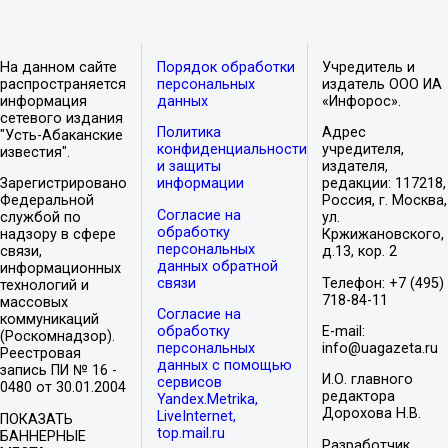
На данном сайте
Порядок обработки
Учредитель и
распространяется
персональных
издатель ООО ИА
информация
данных
«Инфорос».
сетевого издания
Политика
Адрес
"Усть-Абаканские
конфиденциальности
учредителя,
известия".
и защиты
издателя,
Зарегистрировано
информации
редакции: 117218,
Федеральной
Россия, г. Москва,
Согласие на
службой по
ул.
обработку
надзору в сфере
Кржижановского,
персональных
связи,
д.13, кор. 2
данных обратной
информационных
связи
Телефон: +7 (495)
технологий и
718-84-11
массовых
Согласие на
коммуникаций
обработку
E-mail:
(Роскомнадзор).
персональных
info@uagazeta.ru
Реестровая
данных с помощью
запись ПИ № 16 -
И.О. главного
сервисов
0480 от 30.01.2004
редактора
Yandex.Metrika,
Дорохова Н.В.
LiveInternet,
ПОКАЗАТЬ
top.mail.ru
БАННЕРНЫЕ
Разработчик