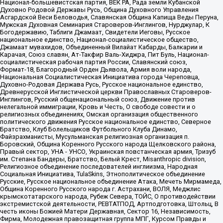
Национал-большевистская партия, ВЕК РА, Рада земли Кубанской
Духовно Родовой Державы Русь, Община Духовного Управления
Асгардской Веси Беловодья, Славянская Община Капища Веды Перуна,
Мужская Духовная Семинария Староверов-Инглингов, Нурджулар, К
Богодержавию, Таблиги Джамаат, Свидетели Иеговы, Русское
национальное единство, Национал-социалистическое общество,
Джамаат мувахидов, Объединенный Вилайат Кабарды, Балкарии и
Карачая, Союз славян, Ат-Такфир Валь-Хиджра, Пит Буль, Национал-
социалистическая рабочая партия России, Славянский союз,
Формат-18, Благородный Орден Дьявола, Армия воли народа,
Национальная Социалистическая Инициатива города Череповца,
Духовно-Родовая Держава Русь, Русское национальное единство,
Древнерусской Инглистической церкви Православных Староверов-
Инглингов, Русский общенациональный союз, Движение против
нелегальной иммиграции, Кровь и Честь, О свободе совести и о
религиозных объединениях, Омская организация общественного
политического движения Русское национальное единство, Северное
Братство, Клуб Болельщиков Футбольного Клуба Динамо,
Файзрахманисты, Мусульманская религиозная организация п.
Боровский, Община Коренного Русского народа Щелковского района,
Правый сектор, УНА - УНСО, Украинская повстанческая армия, Тризуб
им. Степана Бандеры, Братство, Белый Крест, Misanthropic division,
Религиозное объединение последователей инглиизма, Народная
Социальная Инициатива, TulaSkins, Этнополитическое объединение
Русские, Русское национальное объединение Атака, Мечеть Мирмамеда,
Община Коренного Русского народа г. Астрахани, ВОЛЯ, Меджлис
крымскотатарского народа, Рубеж Севера, ТОЙС, О противодействии
экстремистской деятельности, РЕВТАТПОД, Артподготовка, Штольц, В
честь иконы Божией Матери Державная, Сектор 16, Независимость,
Фирма, Молодежная правозащитная группа МПГ, Курсом Правды и