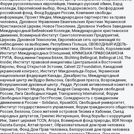
Форум русскоязычных европейцев, Немецко-русский обмен, Бард
колледж, Европейский выбор, Фонд Ходорковского, Оксфордский
российский фонд, Фонд Будущее России, Компания свободы
информации, Проект Медиа, Международное партнерство за права
человека, Духовное Управление Евангельских Христиан Украинской
Христианской Церкви, Новое Поколение, Духовное Учебное Заведение
Международный Библейский Колледж, Международное христианское
движение, Всемирный Институт Саентологических Предприятий,
Церковь Духовной Технологии, Европейская сеть организаций по
наблюдению за выборами, Республика Польша, СВОБОДНЫЙ ИДЕЛЬ-
УРАЛ, Ассоциация развития журналистики, IStories fonds, Королевский
Институт Международных Отношений, КРИМСЬКА ПРАВОЗАХИСНА
ГРУПА, Фонд имени Генриха Бёлля, Stichting Bellingcat, Bellingcat Ltd, The
Insider, Институт правовой инициативы Центральной и Восточной
Европы, Фонд Открытой Эстонии, Calvert 22 Foundation, Канадский
украинский конгресс, Институт Макдональда-Лорье, Украинская
национальная федерация Канады, Декабристы, Международный
научный центр им Вудро Вильсона, Свободная пресса, Возрождение,
Всеукраинский духовный центр , Риддл, Русский антивоенный комитет в
Швеции, Проект Медуза, Фонд Андрея Сахарова, Форум свободной
России, Лига Свободных Наций, Transparеncy International, Форум
Свободных Народов ПостРоссии, Солидарность с гражданским
движением в России – Solidarus, КрымSOS, Свободный университет,
Институт государственного управления, Форум гражданского общества
Россия, Беллона, Союз жителей островов Тисима и Хабомаи, Съезд
народных депутатов, Гринпис Интернешнл, Фонд борьбы с коррупцией
Инк, Завет церквей TCCN, Агора, Всемирный фонд природы, BDR Novaja
Gazeta-Europe, Алтай проект, Образовательный дом прав человека
Чернигов, Фонд Дом Прав Человека, Белорусский дом прав человека
имени Бориса Звозскова, Дом прав человека Тбилиси, Дом прав