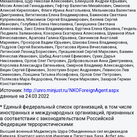
Михайловна, Щур Николай Алексеевич, Блинушов Андрей Юрьевич,
Мосин Алексей Геннадьевич, Гефтер Валентин Михайлович, Симонов
Алексей Кириллович, Флиге Ирина Анатольевна, Мельникова Валентина
Дмитриевна, Вититинова Елена Владимировна, Баженова Светлана
Куприяновна, Максимов Сергей Владимирович, Беляев Сергей
Иванович, Голубева Елена Николаевна, Ганнушкина Светлана
Алексеевна, Закс Елена Владимировна, Буртина Елена Юрьевна, Гендель
Людмила Залмановна, Кокорина Екатерина Алексеевна, Шуманов Илья
Вячеславович, Арапова Галина Юрьевна, Свечников Анатолий
Мариевич, Прохоров Вадим Юрьевич, Шахова Елена Владимировна,
Подузов Сергей Васильевич, Протасова Ирина Вячеславовна,
Литинский Леонид Борисович, Лукашевский Сергей Маркович, Бахмин
Вячеслав Иванович, Шабад Анатолий Ефимович, Сухих Дарья
Николаевна, Орлов Олег Петрович, Добровольская Анна Дмитриевна,
Королева Александра Евгеньевна, Смирнов Владимир Александрович,
Вицин Сергей Ефимович, Золотухин Борис Андреевич, Левинсон Лев
Семенович, Локшина Татьяна Иосифовна, Орлов Олег Петрович,
Полякова Мара Федоровна, Резник Генри Маркович, Захаров Герман
Константинович
Источник:
http://unro.minjust.ru/NKOForeignAgent.aspx
данные на
24.03.2022
* Единый федеральный список организаций, в том числе
иностранных и международных организаций, признанных
в соответствии с законодательством Российской
Федерации террористическими:
Высший военный Маджлисуль Шура Объединенных сил моджахедов
Кавказа, Конгресс народов Ичкерии и Дагестана, База, Асбат аль-