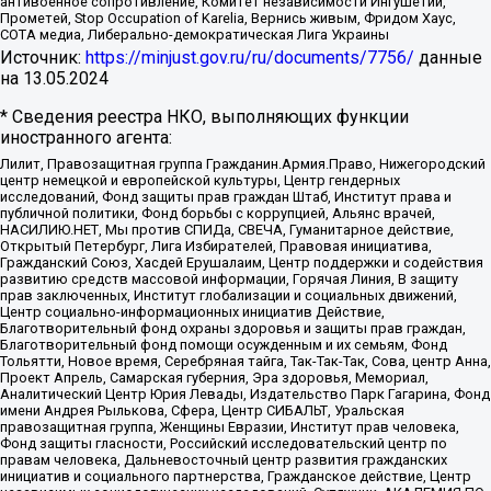
антивоенное сопротивление, Комитет независимости Ингушетии,
Прометей, Stop Occupation of Karelia, Вернись живым, Фридом Хаус,
СОТА медиа, Либерально-демократическая Лига Украины
Источник:
https://minjust.gov.ru/ru/documents/7756/
данные
на
13.05.2024
* Сведения реестра НКО, выполняющих функции
иностранного агента:
Лилит, Правозащитная группа Гражданин.Армия.Право, Нижегородский
центр немецкой и европейской культуры, Центр гендерных
исследований, Фонд защиты прав граждан Штаб, Институт права и
публичной политики, Фонд борьбы с коррупцией, Альянс врачей,
НАСИЛИЮ.НЕТ, Мы против СПИДа, СВЕЧА, Гуманитарное действие,
Открытый Петербург, Лига Избирателей, Правовая инициатива,
Гражданский Союз, Хасдей Ерушалаим, Центр поддержки и содействия
развитию средств массовой информации, Горячая Линия, В защиту
прав заключенных, Институт глобализации и социальных движений,
Центр социально-информационных инициатив Действие,
Благотворительный фонд охраны здоровья и защиты прав граждан,
Благотворительный фонд помощи осужденным и их семьям, Фонд
Тольятти, Новое время, Серебряная тайга, Так-Так-Так, Сова, центр Анна,
Проект Апрель, Самарская губерния, Эра здоровья, Мемориал,
Аналитический Центр Юрия Левады, Издательство Парк Гагарина, Фонд
имени Андрея Рылькова, Сфера, Центр СИБАЛЬТ, Уральская
правозащитная группа, Женщины Евразии, Институт прав человека,
Фонд защиты гласности, Российский исследовательский центр по
правам человека, Дальневосточный центр развития гражданских
инициатив и социального партнерства, Гражданское действие, Центр