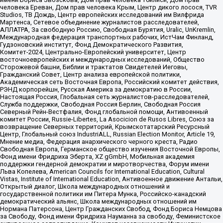
человека Ереван, Дом прав человека Крым, Центр дикого лосося, TVR
Studios, ТВ Дождь, Центр европейских исследований им Вилфрида
Мартенса, Сетевое объединение журналистов расследователей,
АЛЛАТРА, За свободную Россию, Свободная Бурятия, Uralic, UnKremlin,
Международная федерация транспортных рабочих, ИстЧам Финланд,
Гудзоновский институт, Фонд Демократического Развития,
Комитет-2024, Центрально-Европейский университет, Центр
восточноевропейских и международных исследований, Общество
Сторожевой башни, Библии и трактатов Свидетелей Иеговы,
Гражданский Совет, Центр анализа европейской политики,
Академическая сеть Восточная Европа, Российский комитет действия,
РЭНД корпорейшн, Русская Америка за демократию в России,
Настоящая Россия, Глобальная сеть журналистов-расследователей,
Служба поддержки, Свободная Россия Берлин, Свободная Россия
Северный Рейн-Вестфалия, Фонд глобальной помощи, Антивоенный
комитет России, Russie-Libertes, La Asocicion de Rusos Libres, Союз за
возвращение Северных территорий, Крымскотатарский Ресурсный
Центр, Глобальный союз IndustriALL, Russian Election Monitor, Article 19,
Мнение медиа, Федерация анархического черного креста, Радио
Свободная Европа, Германское общество изучения Восточной Европы,
Фонд имени Фридриха Эберта, XZ gGmbH, Мобильная академия
поддержки гендерной демократии и миротворчества, Форум имени
Льва Копелева, American Councils for International Education, Cultural
Vistas, Institute of International Education, Антивоенное движение Антальи,
Открытый диалог, Школа международных отношений и
государственной политики им Питера Мунка, Российско-канадский
демократический альянс, Школа международных отношений им
Нормана Патерсона, Центр Гражданских Свобод, Фонд Бориса Немцова
за Свободу, Фонд имени Фридриха Науманна за свободу, Феминистское