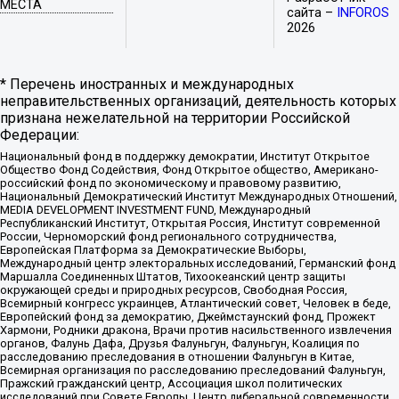
МЕСТА
сайта –
INFOROS
2026
* Перечень иностранных и международных
неправительственных организаций, деятельность которых
признана нежелательной на территории Российской
Федерации:
Национальный фонд в поддержку демократии, Институт Открытое
Общество Фонд Содействия, Фонд Открытое общество, Американо-
российский фонд по экономическому и правовому развитию,
Национальный Демократический Институт Международных Отношений,
MEDIA DEVELOPMENT INVESTMENT FUND, Международный
Республиканский Институт, Открытая Россия, Институт современной
России, Черноморский фонд регионального сотрудничества,
Европейская Платформа за Демократические Выборы,
Международный центр электоральных исследований, Германский фонд
Маршалла Соединенных Штатов, Тихоокеанский центр защиты
окружающей среды и природных ресурсов, Свободная Россия,
Всемирный конгресс украинцев, Атлантический совет, Человек в беде,
Европейский фонд за демократию, Джеймстаунский фонд, Прожект
Хармони, Родники дракона, Врачи против насильственного извлечения
органов, Фалунь Дафа, Друзья Фалуньгун, Фалуньгун, Коалиция по
расследованию преследования в отношении Фалуньгун в Китае,
Всемирная организация по расследованию преследований Фалуньгун,
Пражский гражданский центр, Ассоциация школ политических
исследований при Совете Европы, Центр либеральной современности,