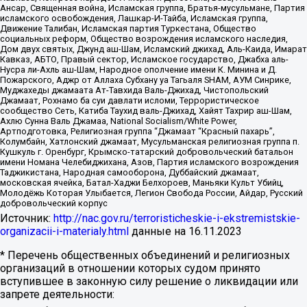
Ансар, Священная война, Исламская группа, Братья-мусульмане, Партия
исламского освобождения, Лашкар-И-Тайба, Исламская группа,
Движение Талибан, Исламская партия Туркестана, Общество
социальных реформ, Общество возрождения исламского наследия,
Дом двух святых, Джунд аш-Шам, Исламский джихад, Аль-Каида, Имарат
Кавказ, АБТО, Правый сектор, Исламское государство, Джабха аль-
Нусра ли-Ахль аш-Шам, Народное ополчение имени К. Минина и Д.
Пожарского, Аджр от Аллаха Субхану уа Тагьаля SHAM, АУМ Синрике,
Муджахеды джамаата Ат-Тавхида Валь-Джихад, Чистопольский
Джамаат, Рохнамо ба суи давлати исломи, Террористическое
сообщество Сеть, Катиба Таухид валь-Джихад, Хайят Тахрир аш-Шам,
Ахлю Сунна Валь Джамаа, National Socialism/White Power,
Артподготовка, Религиозная группа “Джамаат “Красный пахарь”,
Колумбайн, Хатлонский джамаат, Мусульманская религиозная группа п.
Кушкуль г. Оренбург, Крымско-татарский добровольческий батальон
имени Номана Челебиджихана, Азов, Партия исламского возрождения
Таджикистана, Народная самооборона, Дуббайский джамаат,
московская ячейка, Батал-Хаджи Белхороев, Маньяки Культ Убийц,
Молодёжь Которая Улыбается, Легион Свобода России, Айдар, Русский
добровольческий корпус
Источник:
http://nac.gov.ru/terroristicheskie-i-ekstremistskie-
organizacii-i-materialy.html
данные на
16.11.2023
* Перечень общественных объединений и религиозных
организаций в отношении которых судом принято
вступившее в законную силу решение о ликвидации или
запрете деятельности: