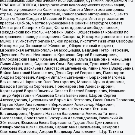
независимых социологических исследований, Сутяжник, АКАДЕМИЯ ПО
ПРАВАМ ЧЕЛОВЕКА, Центр развития некоммерческих организаций,
Частное учреждение в Калининграде Совета Министров северных
стран, Гражданское содействие, Трансперенси Интернешнл-Р, Центр
Защиты Прав Средств Массовой Информации, Институт развития
прессы - Сибирь, Частное учреждение в Санкт-Петербурге Совета
Министров Северных Стран, Фонд поддержки свободы прессы,
Гражданский контроль, Человек и Закон, Общественная комиссия по
сохранению наследия академика Сахарова, Информационное агентство
МЕМО. РУ, Институт региональной прессы, Институт Развития Свободы
Информации, Экозащита!-Женсовет, Общественный вердикт,
Евразийская антимонопольная ассоциация, Бедушев Петр Петрович,
Дзугкоева Регина Николаевна, Кривенко Сергей Владимирович,
Милославский Павел Юрьевич, Шнырова Ольга Вадимовна, Чанышева
Лилия Айратовна, Сидорович Ольга Борисовна, Туровский Александр
Алексеевич, Васильева Анастасия Евгеньевна, Ривина Анна Валерьевна,
Бойко Анатолий Николаевич, Дугин Сергей Георгиевич, Пивоваров
Андрей Сергеевич, Аверин Виталий Евгеньевич, Барахоев Магомед
Бекханович, Шарипков Олег Викторович, Мошель Ирина Ароновна,
Шведов Григорий Сергеевич, Пономарев Лев Александрович,
Каргалицкий Борис Юльевич, Созаев Валерий Валерьевич, Исламов
Тимур Рифгатович, Романова Ольга Евгеньевна, Щаров Сергей
Алексадрович, Цирульников Борис Альбертович, Гасан Ольга Павловна,
Паутов Юрий Анатольевич, Верховский Александр Маркович,
Пислакова-Паркер Марина Петровна, Кочеткова Татьяна
Владимировна, Чуркина Наталья Валерьевна, Акимова Татьяна
Николаевна, Золотарева Екатерина Александровна, Рачинский Ян
Збигневич, Жемкова Елена Борисовна, Гудков Лев Дмитриевич,
Илларионова Юлия Юрьевна, Саранг Анна Васильевна, Захарова
Светлана Сергеевна, Аверин Владимир Анатольевич, Щур Татьяна