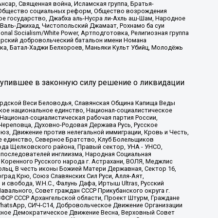
сар, Священная война, Исламская группа, Братья-
а, Общество социальных реформ, Общество возрождения
ое государство, Джабха аль-Нусра ли-Ахль аш-Шам, Народное
 Валь-Джихад, Чистопольский Джамаат, Рохнамо ба суи
nal Socialism/White Power, Артподготовка, Религиозная группа
атарский добровольческий батальон имени Номана
ка, Батал-Хаджи Белхороев, Маньяки Культ Убийц, Молодёжь
тупившее в законную силу решение о ликвидации
ардской Веси Беловодья, Славянская Община Капища Веды
ское национальное единство, Национал-социалистическое
 Национал-социалистическая рабочая партия России,
Череповца, Духовно-Родовая Держава Русь, Русское
з, Движение против нелегальной иммиграции, Кровь и Честь,
е единство, Северное Братство, Клуб Болельщиков
ода Щелковского района, Правый сектор, УНА - УНСО,
ие последователей инглиизма, Народная Социальная
 Коренного Русского народа г. Астрахани, ВОЛЯ, Меджлис
льц, В честь иконы Божией Матери Державная, Сектор 16,
рад Крю, Союз Славянских Сил Руси, Алля-Аят,
 свобода, W.H.С., Фалунь Дафа, Иртыш Ultras, Русский
вального, Совет граждан СССР Прикубанского округа г.
ФСР СССР Архангельской области, Проект Штурм, Граждане
, WhatsApp, СИЧ-С14, Добровольческое Движение Организации
жное Демократическое Движение Весна, Верховный Совет