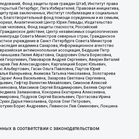
ледований, Фонд защиты прав граждан Штаб, Институт права
Открытый Петербург, Лига Избирателей, Правовая инициатива,
иту прав заключенных, Институт глобализации и социальных
н, Благотворительный фонд помощи осужденным и их семьям,
Мемориал, Аналитический Центр Юрия Левады, Издательство
рав человека, Фонд защиты гласности, Российский
 Гражданское действие, Центр независимых социологических
ининграде Совета Министров северных стран, Гражданское
астное учреждение в Санкт-Петербурге Совета Министров
 наследия академика Сахарова, Информационное агентство
Евразийская антимонопольная ассоциация, Бедушев Петр
 Чанышева Лилия Айратовна, Сидорович Ольга Борисовна,
гей Георгиевич, Пивоваров Андрей Сергеевич, Аверин Виталий
марев Лев Александрович, Каргалицкий Борис Юльевич,
с Альбертович, Гасан Ольга Павловна, Паутов Юрий
алья Валерьевна, Акимова Татьяна Николаевна, Золотарева
аранг Анна Васильевна, Захарова Светлана Сергеевна,
дьевич, Гефтер Валентин Михайлович, Симонов Алексей
рияновна, Максимов Сергей Владимирович, Беляев Сергей
 Людмила Залмановна, Кокорина Екатерина Алексеевна,
имировна, Подузов Сергей Васильевич, Протасова Ирина
Сухих Дарья Николаевна, Орлов Олег Петрович,
отухин Борис Андреевич, Левинсон Лев Семенович, Локшина
нных в соответствии с законодательством