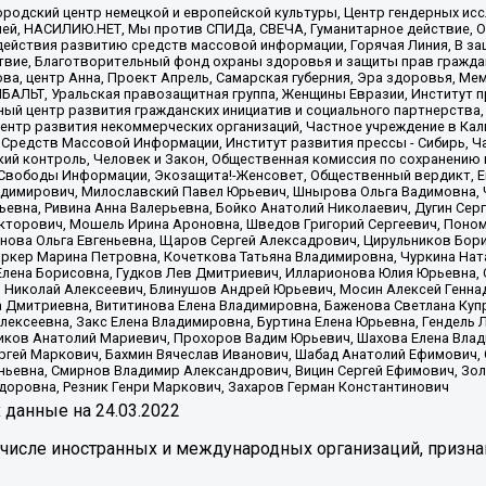
родский центр немецкой и европейской культуры, Центр гендерных исс
ачей, НАСИЛИЮ.НЕТ, Мы против СПИДа, СВЕЧА, Гуманитарное действие, 
ействия развитию средств массовой информации, Горячая Линия, В защ
твие, Благотворительный фонд охраны здоровья и защиты прав гражда
 Сова, центр Анна, Проект Апрель, Самарская губерния, Эра здоровья, 
ИБАЛЬТ, Уральская правозащитная группа, Женщины Евразии, Институт п
ый центр развития гражданских инициатив и социального партнерства,
нтр развития некоммерческих организаций, Частное учреждение в Кал
 Средств Массовой Информации, Институт развития прессы - Сибирь, Ч
ий контроль, Человек и Закон, Общественная комиссия по сохранению
я Свободы Информации, Экозащита!-Женсовет, Общественный вердикт, 
ладимирович, Милославский Павел Юрьевич, Шнырова Ольга Вадимовна,
ьевна, Ривина Анна Валерьевна, Бойко Анатолий Николаевич, Дугин Сер
икторович, Мошель Ирина Ароновна, Шведов Григорий Сергеевич, Поно
нова Ольга Евгеньевна, Щаров Сергей Алексадрович, Цирульников Бори
ркер Марина Петровна, Кочеткова Татьяна Владимировна, Чуркина Нат
Елена Борисовна, Гудков Лев Дмитриевич, Илларионова Юлия Юрьевна, С
 Николай Алексеевич, Блинушов Андрей Юрьевич, Мосин Алексей Генна
а Дмитриевна, Вититинова Елена Владимировна, Баженова Светлана Куп
Алексеевна, Закс Елена Владимировна, Буртина Елена Юрьевна, Гендель
иков Анатолий Мариевич, Прохоров Вадим Юрьевич, Шахова Елена Влад
ргей Маркович, Бахмин Вячеслав Иванович, Шабад Анатолий Ефимович, 
ьевна, Смирнов Владимир Александрович, Вицин Сергей Ефимович, Зол
доровна, Резник Генри Маркович, Захаров Герман Константинович
x
данные на
24.03.2022
 числе иностранных и международных организаций, призна