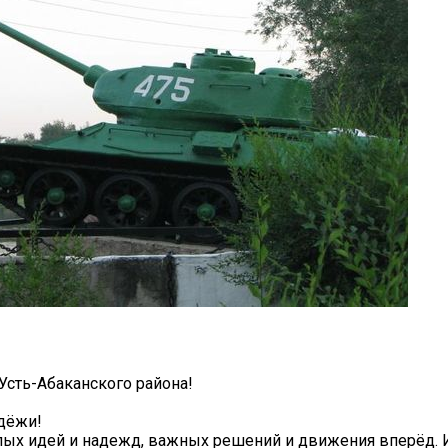
сть-Абаканского района!
дёжи!
елых идей и надежд, важных решений и движения вперёд.