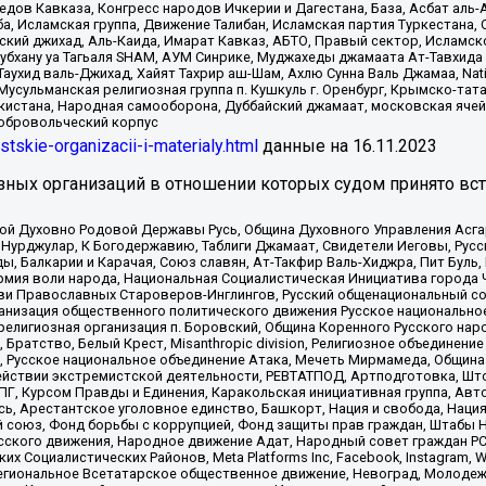
в Кавказа, Конгресс народов Ичкерии и Дагестана, База, Асбат аль-Ан
ба, Исламская группа, Движение Талибан, Исламская партия Туркестан
ский джихад, Аль-Каида, Имарат Кавказ, АБТО, Правый сектор, Исламск
Субхану уа Тагьаля SHAM, АУМ Синрике, Муджахеды джамаата Ат-Тавхида
ухид валь-Джихад, Хайят Тахрир аш-Шам, Ахлю Сунна Валь Джамаа, Natio
Мусульманская религиозная группа п. Кушкуль г. Оренбург, Крымско-т
кистана, Народная самооборона, Дуббайский джамаат, московская ячей
добровольческий корпус
istskie-organizacii-i-materialy.html
данные на
16.11.2023
зных организаций в отношении которых судом принято вс
ской Духовно Родовой Державы Русь, Община Духовного Управления Асг
Нурджулар, К Богодержавию, Таблиги Джамаат, Свидетели Иеговы, Рус
, Балкарии и Карачая, Союз славян, Ат-Такфир Валь-Хиджра, Пит Буль,
рмия воли народа, Национальная Социалистическая Инициатива города 
ви Православных Староверов-Инглингов, Русский общенациональный сою
ганизация общественного политического движения Русское национально
елигиозная организация п. Боровский, Община Коренного Русского нар
 Братство, Белый Крест, Misanthropic division, Религиозное объединен
е, Русское национальное объединение Атака, Мечеть Мирмамеда, Община
йствии экстремистской деятельности, РЕВТАТПОД, Артподготовка, Што
, Курсом Правды и Единения, Каракольская инициативная группа, Автог
ь, Арестантское уголовное единство, Башкорт, Нация и свобода, Нация и
союз, Фонд борьбы с коррупцией, Фонд защиты прав граждан, Штабы На
сского движения, Народное движение Адат, Народный совет граждан РС
х Социалистических Районов, Meta Platforms Inc, Facebook, Instagram
Региональное Всетатарское общественное движение, Невоград, Молоде