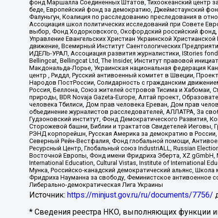
фонд Маршалла Соединенных Штатов, Тихоокеанский центр за
беде, Европейский фонд за демократию, Джеймстаунский фонд
Фалуньгун, Коалиция по расследованию преследования в отно
Ассоциация школ политических исследований при Совете Евр
выбор, Фонд Ходорковского, Оксфордский российский фонд, 
Управление Евангельских Христиан Украинской Христианской
движение, Всемирный Институт Саентологических Предприяти
ИДЕЛЬ-УРАЛ, Ассоциация развития журналистики, IStories fo
Bellingcat, Bellingcat Ltd, The Insider, Институт правовой ин
Макдональда-Лорье, Украинская национальная федерация Кан
центр , Риддл, Русский антивоенный комитет в Швеции, Проект
Народов ПостРоссии, Солидарность с гражданским движением 
Россия, Беллона, Союз жителей островов Тисима и Хабомаи, 
природы, BDR Novaja Gazeta-Europe, Алтай проект, Образова
человека Тбилиси, Дом прав человека Ереван, Дом прав челов
объединение журналистов расследователей, АЛЛАТРА, За своб
Гудзоновский институт, Фонд Демократического Развития, К
Сторожевой башни, Библии и трактатов Свидетелей Иеговы, Г
РЭНД корпорейшн, Русская Америка за демократию в России, 
Северный Рейн-Вестфалия, Фонд глобальной помощи, Антивоенн
Ресурсный Центр, Глобальный союз IndustriALL, Russian Electi
Восточной Европы, Фонд имени Фридриха Эберта, XZ gGmbH, М
International Education, Cultural Vistas, Institute of Intern
Мунка, Российско-канадский демократический альянс, Школа
Фридриха Науманна за свободу, Феминистское антивоенное соп
Либерально-демократическая Лига Украины
Источник:
https://minjust.gov.ru/ru/documents/7756/
д
* Сведения реестра НКО, выполняющих функции ин