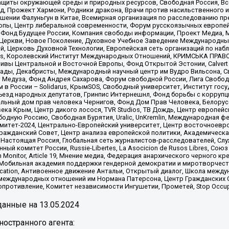
щиты окружающей среды и природных ресурсов, Свободная Россия, Все
, Прожект Хармони, Родники дракона, Врачи против насильственного и
шении Фалуньгун в Китае, Всемирная организация по расследованию пр
опы, Центр либеральной современности, Форум русскоязычных европей
Фонд Будущее России, Компания свободы информации, Проект Медиа, 
 Церкви, Новое Поколение, Духовное Учебное Заведение Международн
й, Церковь Духовной Технологии, Европейская сеть организаций по н
nds, Королевский Институт Международных Отношений, КРИМСЬКА ПРАВОЗ
ициативы Центральной и Восточной Европы, Фонд Открытой Эстонии, Calver
ады, Декабристы, Международный научный центр им Вудро Вильсона, С
 Медуза, Фонд Андрея Сахарова, Форум свободной России, Лига Свободны
в России – Solidarus, КрымSOS, Свободный университет, Институт гос
Съезд народных депутатов, Гринпис Интернешнл, Фонд борьбы с коррупц
тельный дом прав человека Чернигов, Фонд Дом Прав Человека, Белору
ека Крым, Центр дикого лосося, TVR Studios, ТВ Дождь, Центр европей
одную Россию, Свободная Бурятия, Uralic, UnKremlin, Международная ф
омитет-2024, Центрально-Европейский университет, Центр восточноев
ражданский Совет, Центр анализа европейской политики, Академическа
Настоящая Россия, Глобальная сеть журналистов-расследователей, Слу
ый комитет России, Russie-Libertes, La Asocicion de Rusos Libres, С
on Monitor, Article 19, Мнение медиа, Федерация анархического черного
обильная академия поддержки гендерной демократии и миротворчества,
ational Education, Антивоенное движение Антальи, Открытый диалог, Школа 
 международных отношений им Нормана Патерсона, Центр Гражданских 
ротивление, Комитет независимости Ингушетии, Прометей, Stop Occupat
анные на
13.05.2024
остранного агента: