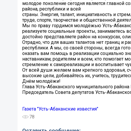
молодое поколение сегодня является главной с
района, республики и всей
страны. Энергия, талант, инициативность и стр
труде, спорте, творчестве и общественной деяте
Мы по праву гордимся молодёжью Усть-Абаканск
реализуете социальные проекты, занимаетесь во
достойно представляете район на конкурсах, ол
Отрадно, что для ваших талантов нет границ и р
республики. А мы, со своей стороны, всегда г
оказать вам помощь в реализации социально зн
наставникам, родителям и всем, кто помогает 
стремление к самореализации и воспитывает чув
От всей души желаем вам крепкого здоровья, сча
высокие цели, добивайтесь их, учитесь, трудит
Днём молодёжи!
Глава Усть-Абаканского муниципального района Р
Председатель Совета депутатов Усть-Абаканско
Газета "Усть-Абаканские известия"
78
Оставить сообщение: