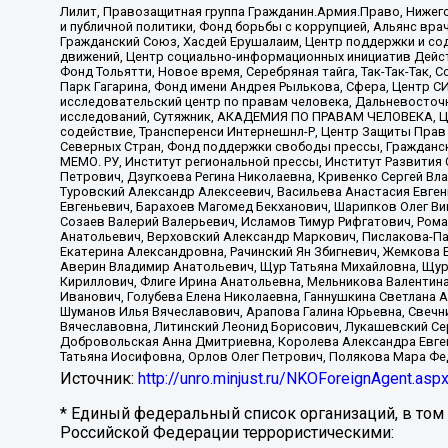
Лилит, Правозащитная группа Гражданин.Армия.Право, Нижего
и публичной политики, Фонд борьбы с коррупцией, Альянс вр
Гражданский Союз, Хасдей Ерушалаим, Центр поддержки и сод
движений, Центр социально-информационных инициатив Дейс
Фонд Тольятти, Новое время, Серебряная тайга, Так-Так-Так,
Парк Гагарина, Фонд имени Андрея Рылькова, Сфера, Центр С
исследовательский центр по правам человека, Дальневосточн
исследований, Сутяжник, АКАДЕМИЯ ПО ПРАВАМ ЧЕЛОВЕКА, Це
содействие, Трансперенси Интернешнл-Р, Центр Защиты Прав
Северных Стран, Фонд поддержки свободы прессы, Гражданск
МЕМО. РУ, Институт региональной прессы, Институт Развити
Петрович, Дзугкоева Регина Николаевна, Кривенко Сергей В
Туровский Александр Алексеевич, Васильева Анастасия Евген
Евгеньевич, Барахоев Магомед Бекханович, Шарипков Олег В
Созаев Валерий Валерьевич, Исламов Тимур Рифгатович, Рома
Анатольевич, Верховский Александр Маркович, Пислакова-Па
Екатерина Александровна, Рачинский Ян Збигневич, Жемкова 
Аверин Владимир Анатольевич, Щур Татьяна Михайловна, Щур
Кириллович, Флиге Ирина Анатольевна, Мельникова Валентин
Иванович, Голубева Елена Николаевна, Ганнушкина Светлана 
Шуманов Илья Вячеславович, Арапова Галина Юрьевна, Свечн
Вячеславовна, Литинский Леонид Борисович, Лукашевский Се
Добровольская Анна Дмитриевна, Королева Александра Евген
Татьяна Иосифовна, Орлов Олег Петрович, Полякова Мара Фе
Источник:
http://unro.minjust.ru/NKOForeignAgent.asp
* Единый федеральный список организаций, в том
Российской Федерации террористическими: