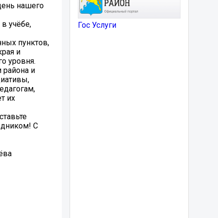
день нашего
в учёбе,
Гос Услуги
нных пунктов,
края и
о уровня.
и района и
циативы,
едагогам,
т их
ставьте
здником! С
ёва