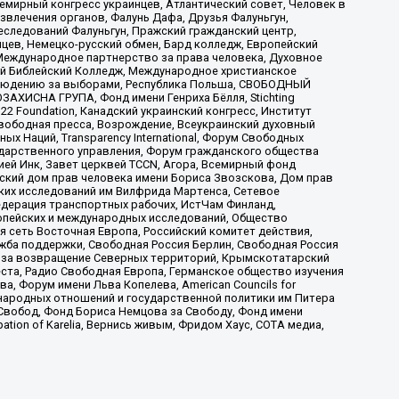
мирный конгресс украинцев, Атлантический совет, Человек в
звлечения органов, Фалунь Дафа, Друзья Фалуньгун,
еследований Фалуньгун, Пражский гражданский центр,
цев, Немецко-русский обмен, Бард колледж, Европейский
Международное партнерство за права человека, Духовное
ый Библейский Колледж, Международное христианское
аблюдению за выборами, Республика Польша, СВОБОДНЫЙ
АХИСНА ГРУПА, Фонд имени Генриха Бёлля, Stichting
t 22 Foundation, Канадский украинский конгресс, Институт
вободная пресса, Возрождение, Всеукраинский духовный
х Наций, Transparеncy International, Форум Свободных
ударственного управления, Форум гражданского общества
ией Инк, Завет церквей TCCN, Агора, Всемирный фонд
сский дом прав человека имени Бориса Звозскова, Дом прав
ских исследований им Вилфрида Мартенса, Сетевое
едерация транспортных рабочих, ИстЧам Финланд,
ропейских и международных исследований, Общество
я сеть Восточная Европа, Российский комитет действия,
жба поддержки, Свободная Россия Берлин, Свободная Россия
оюз за возвращение Северных территорий, Крымскотатарский
 креста, Радио Свободная Европа, Германское общество изучения
 Форум имени Льва Копелева, American Councils for
международных отношений и государственной политики им Питера
Свобод, Фонд Бориса Немцова за Свободу, Фонд имени
ion of Karelia, Вернись живым, Фридом Хаус, СОТА медиа,