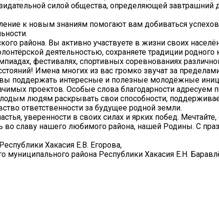
озидательной силой общества, определяющей завтрашний 
емление к новым знаниям помогают вам добиваться успехов 
льности.
ого района. Вы активно участвуете в жизни своих населё
лонтёрской деятельностью, сохраняете традиции родного 
импиадах, фестивалях, спортивных соревнованиях различног
асстояний! Имена многих из вас громко звучат за пределам
отовы поддержать интересные и полезные молодёжные ини
ачимых проектов. Особые слова благодарности адресуем п
молодым людям раскрывать свои способности, поддерживае
ство ответственности за будущее родной земли.
стья, уверенности в своих силах и ярких побед. Мечтайте, 
есь во славу нашего любимого района, нашей Родины. С пра
еспублики Хакасия Е.В. Егорова,
го муниципального района Республики Хакасия Е.Н. Баравл