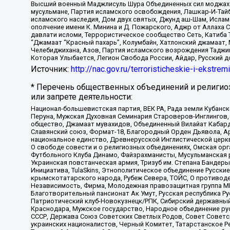
Высший военный Маджлисуль Шура Объединенных сил моджахедо
мусульмане, Партия исламского освобождения, Лашкар-И-Тай
исламского наследия, Дом двух святых, Джунд аш-Шам, Ислам
ополчение имени К. Минина и Д. Пожарского, Аджр от Аллаха 
давлати исломи, Террористическое сообщество Сеть, Катиба Та
“Джамаат “Красный пахарь”, Колумбайн, Хатлонский джамаат, 
Челебиджихана, Азов, Партия исламского возрождения Таджи
Которая Улыбается, Легион Свобода России, Айдар, Русский 
Источник:
http://nac.gov.ru/terroristicheskie-i-ekstrem
* Перечень общественных объединений и религио
или запрете деятельности:
Национал-большевистская партия, ВЕК РА, Рада земли Кубан
Перуна, Мужская Духовная Семинария Староверов-Инглингов, 
общество, Джамаат мувахидов, Объединенный Вилайат Кабарды
Славянский союз, Формат-18, Благородный Орден Дьявола, А
национальное единство, Древнерусской Инглистической церк
О свободе совести и о религиозных объединениях, Омская ор
Футбольного Клуба Динамо, Файзрахманисты, Мусульманская р
Украинская повстанческая армия, Тризуб им. Степана Бандеры,
Инициатива, TulaSkins, Этнополитическое объединение Русски
крымскотатарского народа, Рубеж Севера, ТОЙС, О противоде
Независимость, Фирма, Молодежная правозащитная группа МПГ
Благотворительный пансионат Ак Умут, Русская республика Рус
Патриотический клуб-Новокузнецк/РПК, Сибирский державный 
Краснодара, Мужское государство, Народное объединение ру
СССР, Держава Союз Советских Светлых Родов, Совет Советски
украинских националистов, Черный Комитет, Татарстанское 