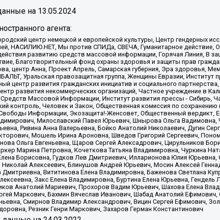
анные на
13.05.2024
остранного агента:
родский центр немецкой и европейской культуры, Центр гендерных исс
ачей, НАСИЛИЮ.НЕТ, Мы против СПИДа, СВЕЧА, Гуманитарное действие, 
ействия развитию средств массовой информации, Горячая Линия, В защ
твие, Благотворительный фонд охраны здоровья и защиты прав гражда
 Сова, центр Анна, Проект Апрель, Самарская губерния, Эра здоровья, 
ИБАЛЬТ, Уральская правозащитная группа, Женщины Евразии, Институт п
ый центр развития гражданских инициатив и социального партнерства,
нтр развития некоммерческих организаций, Частное учреждение в Кал
 Средств Массовой Информации, Институт развития прессы - Сибирь, Ч
ий контроль, Человек и Закон, Общественная комиссия по сохранению
я Свободы Информации, Экозащита!-Женсовет, Общественный вердикт, 
ладимирович, Милославский Павел Юрьевич, Шнырова Ольга Вадимовна,
ьевна, Ривина Анна Валерьевна, Бойко Анатолий Николаевич, Дугин Сер
икторович, Мошель Ирина Ароновна, Шведов Григорий Сергеевич, Поно
нова Ольга Евгеньевна, Щаров Сергей Алексадрович, Цирульников Бори
ркер Марина Петровна, Кочеткова Татьяна Владимировна, Чуркина Нат
Елена Борисовна, Гудков Лев Дмитриевич, Илларионова Юлия Юрьевна, С
 Николай Алексеевич, Блинушов Андрей Юрьевич, Мосин Алексей Генна
а Дмитриевна, Вититинова Елена Владимировна, Баженова Светлана Куп
Алексеевна, Закс Елена Владимировна, Буртина Елена Юрьевна, Гендель
иков Анатолий Мариевич, Прохоров Вадим Юрьевич, Шахова Елена Влад
ргей Маркович, Бахмин Вячеслав Иванович, Шабад Анатолий Ефимович, 
ьевна, Смирнов Владимир Александрович, Вицин Сергей Ефимович, Зол
доровна, Резник Генри Маркович, Захаров Герман Константинович
x
данные на
24.03.2022