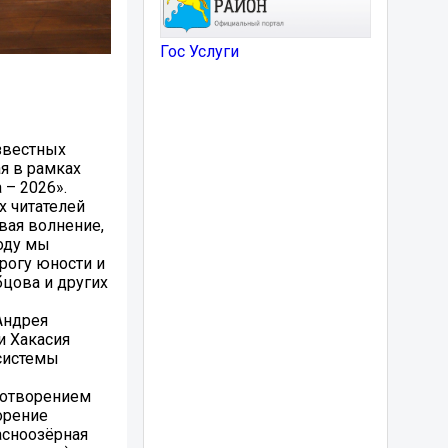
Гос Услуги
звестных
я в рамках
 – 2026».
 читателей
вая волнение,
оду мы
рогу юности и
цова и других
Андрея
и Хакасия
системы
ихотворением
орение
асноозёрная