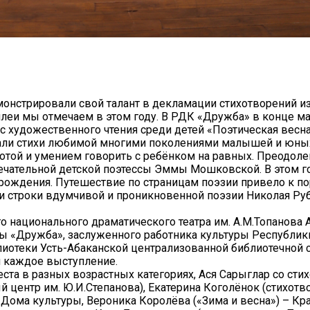
монстрировали свой талант в декламации стихотворений и
илеи мы отмечаем в этом году. В РДК «Дружба» в конце ма
с художественного чтения среди детей «Поэтическая весна
чали стихи любимой многими поколениями малышей и юных
тотой и умением говорить с ребёнком на равных. Преодоле
ечательной детской поэтессы Эммы Мошковской. В этом г
рождения. Путешествие по страницам поэзии привело к по
 строки вдумчивой и проникновенной поэзии Николая Руб
о национального драматического театра им. А.М.Топанова 
ы «Дружба», заслуженного работника культуры Республик
иотеки Усть-Абаканской централизованной библиотечной 
 каждое выступление.
еста в разных возрастных категориях, Ася Сарыглар со ст
 центр им. Ю.И.Степанова), Екатерина Коголёнок (стихотв
Дома культуры, Вероника Королёва («Зима и весна») – Кр