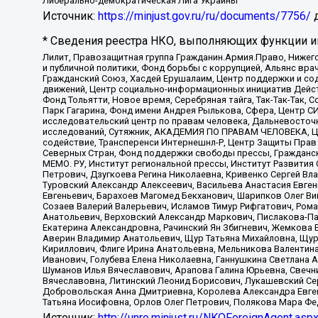
Либерально-демократическая Лига Украины
Источник:
https://minjust.gov.ru/ru/documents/7756/
д
* Сведения реестра НКО, выполняющих функции ин
Лилит, Правозащитная группа Гражданин.Армия.Право, Нижего
и публичной политики, Фонд борьбы с коррупцией, Альянс вр
Гражданский Союз, Хасдей Ерушалаим, Центр поддержки и сод
движений, Центр социально-информационных инициатив Дейс
Фонд Тольятти, Новое время, Серебряная тайга, Так-Так-Так,
Парк Гагарина, Фонд имени Андрея Рылькова, Сфера, Центр С
исследовательский центр по правам человека, Дальневосточн
исследований, Сутяжник, АКАДЕМИЯ ПО ПРАВАМ ЧЕЛОВЕКА, Це
содействие, Трансперенси Интернешнл-Р, Центр Защиты Прав
Северных Стран, Фонд поддержки свободы прессы, Гражданск
МЕМО. РУ, Институт региональной прессы, Институт Развити
Петрович, Дзугкоева Регина Николаевна, Кривенко Сергей В
Туровский Александр Алексеевич, Васильева Анастасия Евген
Евгеньевич, Барахоев Магомед Бекханович, Шарипков Олег В
Созаев Валерий Валерьевич, Исламов Тимур Рифгатович, Рома
Анатольевич, Верховский Александр Маркович, Пислакова-Па
Екатерина Александровна, Рачинский Ян Збигневич, Жемкова 
Аверин Владимир Анатольевич, Щур Татьяна Михайловна, Щур
Кириллович, Флиге Ирина Анатольевна, Мельникова Валентин
Иванович, Голубева Елена Николаевна, Ганнушкина Светлана 
Шуманов Илья Вячеславович, Арапова Галина Юрьевна, Свечн
Вячеславовна, Литинский Леонид Борисович, Лукашевский Се
Добровольская Анна Дмитриевна, Королева Александра Евген
Татьяна Иосифовна, Орлов Олег Петрович, Полякова Мара Фе
Источник:
http://unro.minjust.ru/NKOForeignAgent.asp