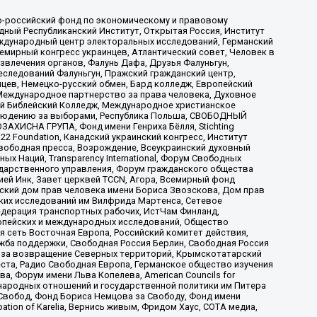
-российский фонд по экономическому и правовому
ый Республиканский Институт, Открытая Россия, Институт
ждународный центр электоральных исследований, Германский
мирный конгресс украинцев, Атлантический совет, Человек в
звлечения органов, Фалунь Дафа, Друзья Фалуньгун,
еследований Фалуньгун, Пражский гражданский центр,
цев, Немецко-русский обмен, Бард колледж, Европейский
Международное партнерство за права человека, Духовное
ый Библейский Колледж, Международное христианское
аблюдению за выборами, Республика Польша, СВОБОДНЫЙ
АХИСНА ГРУПА, Фонд имени Генриха Бёлля, Stichting
t 22 Foundation, Канадский украинский конгресс, Институт
вободная пресса, Возрождение, Всеукраинский духовный
х Наций, Transparеncy International, Форум Свободных
ударственного управления, Форум гражданского общества
ией Инк, Завет церквей TCCN, Агора, Всемирный фонд
сский дом прав человека имени Бориса Звозскова, Дом прав
ских исследований им Вилфрида Мартенса, Сетевое
едерация транспортных рабочих, ИстЧам Финланд,
ропейских и международных исследований, Общество
я сеть Восточная Европа, Российский комитет действия,
жба поддержки, Свободная Россия Берлин, Свободная Россия
оюз за возвращение Северных территорий, Крымскотатарский
 креста, Радио Свободная Европа, Германское общество изучения
 Форум имени Льва Копелева, American Councils for
международных отношений и государственной политики им Питера
Свобод, Фонд Бориса Немцова за Свободу, Фонд имени
ion of Karelia, Вернись живым, Фридом Хаус, СОТА медиа,