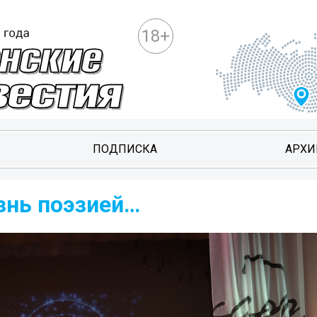
18+
ПОДПИСКА
АРХИ
знь поэзией…