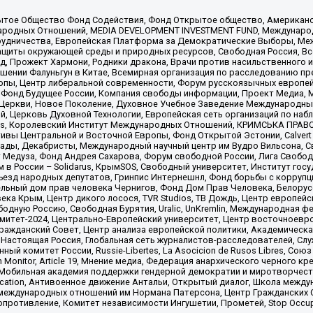
ытое Общество Фонд Содействия, Фонд Открытое общество, Американо
родных Отношений, MEDIA DEVELOPMENT INVESTMENT FUND, Международн
рудничества, Европейская Платформа за Демократические Выборы, Ме
щиты окружающей среды и природных ресурсов, Свободная Россия, Все
, Прожект Хармони, Родники дракона, Врачи против насильственного и
шении Фалуньгун в Китае, Всемирная организация по расследованию пр
опы, Центр либеральной современности, Форум русскоязычных европей
Фонд Будущее России, Компания свободы информации, Проект Медиа, 
 Церкви, Новое Поколение, Духовное Учебное Заведение Международн
й, Церковь Духовной Технологии, Европейская сеть организаций по н
nds, Королевский Институт Международных Отношений, КРИМСЬКА ПРАВОЗ
ициативы Центральной и Восточной Европы, Фонд Открытой Эстонии, Calver
ады, Декабристы, Международный научный центр им Вудро Вильсона, С
 Медуза, Фонд Андрея Сахарова, Форум свободной России, Лига Свободны
в России – Solidarus, КрымSOS, Свободный университет, Институт гос
Съезд народных депутатов, Гринпис Интернешнл, Фонд борьбы с коррупц
тельный дом прав человека Чернигов, Фонд Дом Прав Человека, Белору
ека Крым, Центр дикого лосося, TVR Studios, ТВ Дождь, Центр европей
одную Россию, Свободная Бурятия, Uralic, UnKremlin, Международная ф
омитет-2024, Центрально-Европейский университет, Центр восточноев
ражданский Совет, Центр анализа европейской политики, Академическа
Настоящая Россия, Глобальная сеть журналистов-расследователей, Слу
ый комитет России, Russie-Libertes, La Asocicion de Rusos Libres, С
on Monitor, Article 19, Мнение медиа, Федерация анархического черного
обильная академия поддержки гендерной демократии и миротворчества,
ational Education, Антивоенное движение Антальи, Открытый диалог, Школа 
 международных отношений им Нормана Патерсона, Центр Гражданских 
ротивление, Комитет независимости Ингушетии, Прометей, Stop Occupat