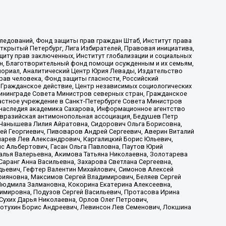
ледований, Фонд защиты прав граждан Штаб, Институт права
Открытый Петербург, Лига Избирателей, Правовая инициатива,
иту прав заключенных, Институт глобализации и социальных
н, Благотворительный фонд помощи осужденным и их семьям,
Мемориал, Аналитический Центр Юрия Левады, Издательство
рав человека, Фонд защиты гласности, Российский
 Гражданское действие, Центр независимых социологических
ининграде Совета Министров северных стран, Гражданское
астное учреждение в Санкт-Петербурге Совета Министров
 наследия академика Сахарова, Информационное агентство
Евразийская антимонопольная ассоциация, Бедушев Петр
 Чанышева Лилия Айратовна, Сидорович Ольга Борисовна,
гей Георгиевич, Пивоваров Андрей Сергеевич, Аверин Виталий
марев Лев Александрович, Каргалицкий Борис Юльевич,
с Альбертович, Гасан Ольга Павловна, Паутов Юрий
алья Валерьевна, Акимова Татьяна Николаевна, Золотарева
аранг Анна Васильевна, Захарова Светлана Сергеевна,
дьевич, Гефтер Валентин Михайлович, Симонов Алексей
рияновна, Максимов Сергей Владимирович, Беляев Сергей
 Людмила Залмановна, Кокорина Екатерина Алексеевна,
имировна, Подузов Сергей Васильевич, Протасова Ирина
Сухих Дарья Николаевна, Орлов Олег Петрович,
отухин Борис Андреевич, Левинсон Лев Семенович, Локшина