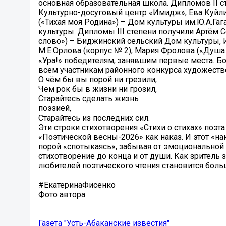
основная образовательная школа. Дипломов II 
Культурно-досуговый центр «Имидж», Ева Куйли
(«Тихая моя Родина») – Дом культуры им.Ю.А.Га
культуры. Дипломы III степени получили Артём
слово») – Биджинский сельский Дом культуры, И
М.Е.Орлова (корпус № 2), Мария Фролова («Душа 
«Ура!» победителям, занявшим первые места. Б
всем участникам районного конкурса художестве
О чём бы вы порой ни грезили,
Чем рок бы в жизни ни грозил,
Старайтесь сделать жизнь
поэзией,
Старайтесь из последних сил.
Эти строки стихотворения «Стихи о стихах» поэт
«Поэтической весны-2026» как наказ. И этот «на
порой «спотыкаясь», забывая от эмоциональной
стихотворение до конца и от души. Как зритель
любителей поэтического чтения становится боль
#ЕкатеринаФисенко
Фото автора
Газета "Усть-Абаканские известия"