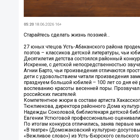
05:20
18.06.2026 16+
Старайтесь сделать жизнь поэзией…
27 юных чтецов Усть-Абаканского района проде
поэтов – классиков детской литературы, чьи юб
Десятилетия детства состоялся районный конкур
Искренне, с детской непосредственностью зву
Агнии Барто, чьи произведения отличаются прос
дети с удовольствием читали произведения зам
празднуем большой юбилей – 100 лет со дня её 
воспеванию красоты весенней поры. Прозвучали
российских писателей.
Компетентное жюри в составе артиста Хакасског
Тюкпиекова, директора районного Дома культур
Надежды Соколовой, библиотекаря детской библ
Евгении Устюговой профессионально оценивали
По итогам конкурса отличились, заняв первые м
«В театре» (Доможаковский культурно-досуговый
«Вежливое слово») из Усть-Бюрского сельского 