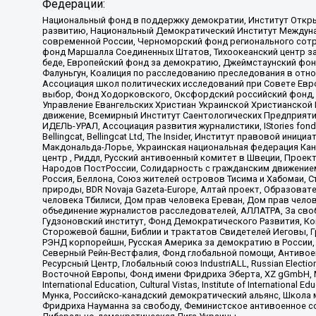
Федерации:
Национальный фонд в поддержку демократии, Институт Откр
развитию, Национальный Демократический Институт Междуна
современной России, Черноморский фонд регионального сот
фонд Маршалла Соединенных Штатов, Тихоокеанский центр за
беде, Европейский фонд за демократию, Джеймстаунский фонд
Фалуньгун, Коалиция по расследованию преследования в отно
Ассоциация школ политических исследований при Совете Евр
выбор, Фонд Ходорковского, Оксфордский российский фонд, 
Управление Евангельских Христиан Украинской Христианской
движение, Всемирный Институт Саентологических Предприяти
ИДЕЛЬ-УРАЛ, Ассоциация развития журналистики, IStories fo
Bellingcat, Bellingcat Ltd, The Insider, Институт правовой ин
Макдональда-Лорье, Украинская национальная федерация Кан
центр , Риддл, Русский антивоенный комитет в Швеции, Проект
Народов ПостРоссии, Солидарность с гражданским движением 
Россия, Беллона, Союз жителей островов Тисима и Хабомаи, 
природы, BDR Novaja Gazeta-Europe, Алтай проект, Образова
человека Тбилиси, Дом прав человека Ереван, Дом прав челов
объединение журналистов расследователей, АЛЛАТРА, За своб
Гудзоновский институт, Фонд Демократического Развития, К
Сторожевой башни, Библии и трактатов Свидетелей Иеговы, Г
РЭНД корпорейшн, Русская Америка за демократию в России, 
Северный Рейн-Вестфалия, Фонд глобальной помощи, Антивоенн
Ресурсный Центр, Глобальный союз IndustriALL, Russian Electi
Восточной Европы, Фонд имени Фридриха Эберта, XZ gGmbH, М
International Education, Cultural Vistas, Institute of Intern
Мунка, Российско-канадский демократический альянс, Школа
Фридриха Науманна за свободу, Феминистское антивоенное соп