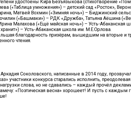
степени удостоены Кира Безъязыкова (стихотворение «По
ева («Таблица умножения») – детский сад «Росток», Веро
гарина, Матвей Вохмин («Зимняя ночь») – Биджинский сель
 Сочилин («Башмаки») – РДК «Дружба», Татьяна Аёшина («
рина Малахова («Ещё майская ночь») – Усть-Абаканская ш
хранит») – Усть-Абаканская школа им. М.Е.Орлова.
ольшая благодарность призёрам, вышедшим на вторые и тр
нного чтения.
а Аркадия Соколовского, написанные в 2014 году, прозвуча
каз» участники конкурса старались исполнить, преодолевая
 нагрузки слова, но не сдавались – каждый прочёл декла
 замечу: «Поэтическая весна» хорошеет! И пусть с каждым 
ше!