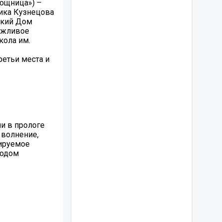
мощница») –
ника Кузнецова
ский Дом
Вежливое
кола им.
етьи места и
ли в прологе
 волнение,
мируемое
годом