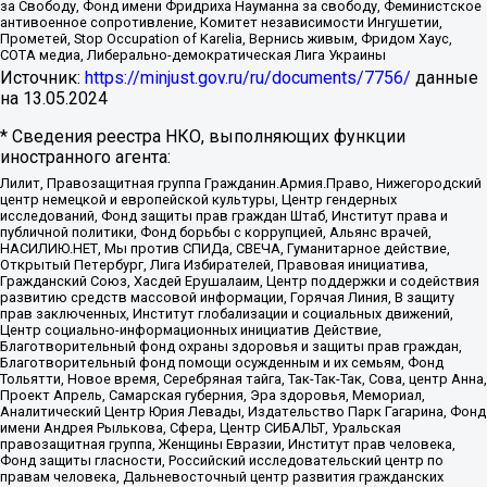
за Свободу, Фонд имени Фридриха Науманна за свободу, Феминистское
антивоенное сопротивление, Комитет независимости Ингушетии,
Прометей, Stop Occupation of Karelia, Вернись живым, Фридом Хаус,
СОТА медиа, Либерально-демократическая Лига Украины
Источник:
https://minjust.gov.ru/ru/documents/7756/
данные
на
13.05.2024
* Сведения реестра НКО, выполняющих функции
иностранного агента:
Лилит, Правозащитная группа Гражданин.Армия.Право, Нижегородский
центр немецкой и европейской культуры, Центр гендерных
исследований, Фонд защиты прав граждан Штаб, Институт права и
публичной политики, Фонд борьбы с коррупцией, Альянс врачей,
НАСИЛИЮ.НЕТ, Мы против СПИДа, СВЕЧА, Гуманитарное действие,
Открытый Петербург, Лига Избирателей, Правовая инициатива,
Гражданский Союз, Хасдей Ерушалаим, Центр поддержки и содействия
развитию средств массовой информации, Горячая Линия, В защиту
прав заключенных, Институт глобализации и социальных движений,
Центр социально-информационных инициатив Действие,
Благотворительный фонд охраны здоровья и защиты прав граждан,
Благотворительный фонд помощи осужденным и их семьям, Фонд
Тольятти, Новое время, Серебряная тайга, Так-Так-Так, Сова, центр Анна,
Проект Апрель, Самарская губерния, Эра здоровья, Мемориал,
Аналитический Центр Юрия Левады, Издательство Парк Гагарина, Фонд
имени Андрея Рылькова, Сфера, Центр СИБАЛЬТ, Уральская
правозащитная группа, Женщины Евразии, Институт прав человека,
Фонд защиты гласности, Российский исследовательский центр по
правам человека, Дальневосточный центр развития гражданских