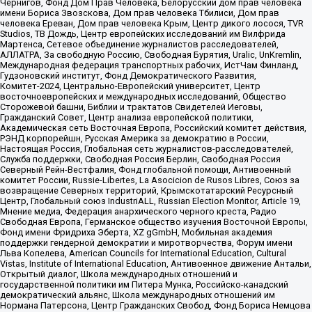
Чернигов, Фонд Дом Прав Человека, Белорусский дом прав человека
имени Бориса Звозскова, Дом прав человека Тбилиси, Дом прав
человека Ереван, Дом прав человека Крым, Центр дикого лосося, TVR
Studios, ТВ Дождь, Центр европейских исследований им Вилфрида
Мартенса, Сетевое объединение журналистов расследователей,
АЛЛАТРА, За свободную Россию, Свободная Бурятия, Uralic, UnKremlin,
Международная федерация транспортных рабочих, ИстЧам Финланд,
Гудзоновский институт, Фонд Демократического Развития,
Комитет-2024, Центрально-Европейский университет, Центр
восточноевропейских и международных исследований, Общество
Сторожевой башни, Библии и трактатов Свидетелей Иеговы,
Гражданский Совет, Центр анализа европейской политики,
Академическая сеть Восточная Европа, Российский комитет действия,
РЭНД корпорейшн, Русская Америка за демократию в России,
Настоящая Россия, Глобальная сеть журналистов-расследователей,
Служба поддержки, Свободная Россия Берлин, Свободная Россия
Северный Рейн-Вестфалия, Фонд глобальной помощи, Антивоенный
комитет России, Russie-Libertes, La Asocicion de Rusos Libres, Союз за
возвращение Северных территорий, Крымскотатарский Ресурсный
Центр, Глобальный союз IndustriALL, Russian Election Monitor, Article 19,
Мнение медиа, Федерация анархического черного креста, Радио
Свободная Европа, Германское общество изучения Восточной Европы,
Фонд имени Фридриха Эберта, XZ gGmbH, Мобильная академия
поддержки гендерной демократии и миротворчества, Форум имени
Льва Копелева, American Councils for International Education, Cultural
Vistas, Institute of International Education, Антивоенное движение Антальи,
Открытый диалог, Школа международных отношений и
государственной политики им Питера Мунка, Российско-канадский
демократический альянс, Школа международных отношений им
Нормана Патерсона, Центр Гражданских Свобод, Фонд Бориса Немцова