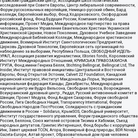
Пражский гражданский центр, Ассоциация школ политических
исследований при Совете Европы, Центр либеральной современности,
Форум русскоязычных европейцев, Немецко-русский обмен, Бард
колледж, Европейский выбор, Фонд Ходорковского, Оксфордский
российский фонд, Фонд Будущее России, Компания свободы
информации, Проект Медиа, Международное партнерство за права
человека, Духовное Управление Евангельских Христиан Украинской
Христианской Церкви, Новое Поколение, Духовное Учебное Заведение
Международный Библейский Колледж, Международное христианское
движение, Всемирный Институт Саентологических Предприятий,
Церковь Духовной Технологии, Европейская сеть организаций по
наблюдению за выборами, Республика Польша, СВОБОДНЫЙ ИДЕЛЬ-
УРАЛ, Ассоциация развития журналистики, IStories fonds, Королевский
Институт Международных Отношений, КРИМСЬКА ПРАВОЗАХИСНА
ГРУПА, Фонд имени Генриха Бёлля, Stichting Bellingcat, Bellingcat Ltd, The
Insider, Институт правовой инициативы Центральной и Восточной
Европы, Фонд Открытой Эстонии, Calvert 22 Foundation, Канадский
украинский конгресс, Институт Макдональда-Лорье, Украинская
национальная федерация Канады, Декабристы, Международный
научный центр им Вудро Вильсона, Свободная пресса, Возрождение,
Всеукраинский духовный центр , Риддл, Русский антивоенный комитет в
Швеции, Проект Медуза, Фонд Андрея Сахарова, Форум свободной
России, Лига Свободных Наций, Transparеncy International, Форум
Свободных Народов ПостРоссии, Солидарность с гражданским
движением в России – Solidarus, КрымSOS, Свободный университет,
Институт государственного управления, Форум гражданского общества
Россия, Беллона, Союз жителей островов Тисима и Хабомаи, Съезд
народных депутатов, Гринпис Интернешнл, Фонд борьбы с коррупцией
Инк, Завет церквей TCCN, Агора, Всемирный фонд природы, BDR Novaja
Gazeta-Europe, Алтай проект, Образовательный дом прав человека