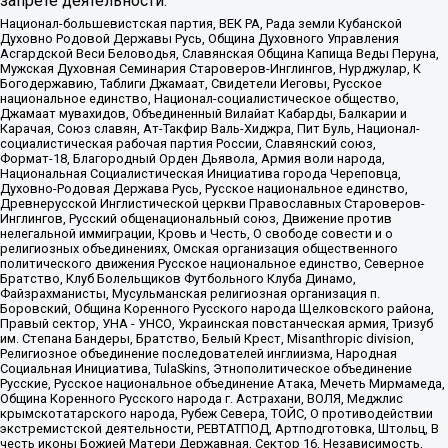
запрете деятельности:
Национал-большевистская партия, ВЕК РА, Рада земли Кубанской
Духовно Родовой Державы Русь, Община Духовного Управления
Асгардской Веси Беловодья, Славянская Община Капища Веды Перуна,
Мужская Духовная Семинария Староверов-Инглингов, Нурджулар, К
Богодержавию, Таблиги Джамаат, Свидетели Иеговы, Русское
национальное единство, Национал-социалистическое общество,
Джамаат мувахидов, Объединенный Вилайат Кабарды, Балкарии и
Карачая, Союз славян, Ат-Такфир Валь-Хиджра, Пит Буль, Национал-
социалистическая рабочая партия России, Славянский союз,
Формат-18, Благородный Орден Дьявола, Армия воли народа,
Национальная Социалистическая Инициатива города Череповца,
Духовно-Родовая Держава Русь, Русское национальное единство,
Древнерусской Инглистической церкви Православных Староверов-
Инглингов, Русский общенациональный союз, Движение против
нелегальной иммиграции, Кровь и Честь, О свободе совести и о
религиозных объединениях, Омская организация общественного
политического движения Русское национальное единство, Северное
Братство, Клуб Болельщиков Футбольного Клуба Динамо,
Файзрахманисты, Мусульманская религиозная организация п.
Боровский, Община Коренного Русского народа Щелковского района,
Правый сектор, УНА - УНСО, Украинская повстанческая армия, Тризуб
им. Степана Бандеры, Братство, Белый Крест, Misanthropic division,
Религиозное объединение последователей инглиизма, Народная
Социальная Инициатива, TulaSkins, Этнополитическое объединение
Русские, Русское национальное объединение Атака, Мечеть Мирмамеда,
Община Коренного Русского народа г. Астрахани, ВОЛЯ, Меджлис
крымскотатарского народа, Рубеж Севера, ТОЙС, О противодействии
экстремистской деятельности, РЕВТАТПОД, Артподготовка, Штольц, В
честь иконы Божией Матери Державная, Сектор 16, Независимость,