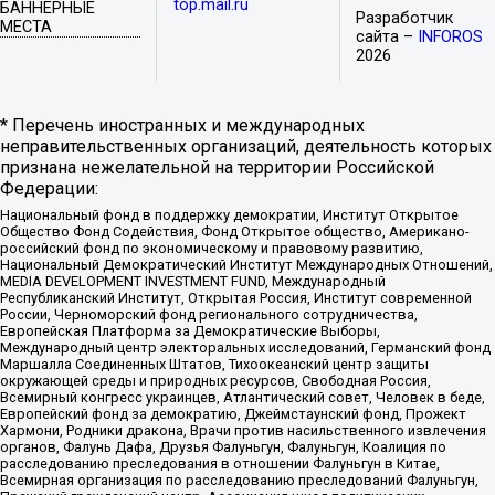
top.mail.ru
БАННЕРНЫЕ
Разработчик
МЕСТА
сайта –
INFOROS
2026
* Перечень иностранных и международных
неправительственных организаций, деятельность которых
признана нежелательной на территории Российской
Федерации:
Национальный фонд в поддержку демократии, Институт Открытое
Общество Фонд Содействия, Фонд Открытое общество, Американо-
российский фонд по экономическому и правовому развитию,
Национальный Демократический Институт Международных Отношений,
MEDIA DEVELOPMENT INVESTMENT FUND, Международный
Республиканский Институт, Открытая Россия, Институт современной
России, Черноморский фонд регионального сотрудничества,
Европейская Платформа за Демократические Выборы,
Международный центр электоральных исследований, Германский фонд
Маршалла Соединенных Штатов, Тихоокеанский центр защиты
окружающей среды и природных ресурсов, Свободная Россия,
Всемирный конгресс украинцев, Атлантический совет, Человек в беде,
Европейский фонд за демократию, Джеймстаунский фонд, Прожект
Хармони, Родники дракона, Врачи против насильственного извлечения
органов, Фалунь Дафа, Друзья Фалуньгун, Фалуньгун, Коалиция по
расследованию преследования в отношении Фалуньгун в Китае,
Всемирная организация по расследованию преследований Фалуньгун,