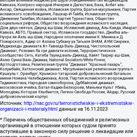
Высший военный Маджлисуль Шура Объединенных сил моджахедов
Кавказа, Конгресс народов Ичкерии и Дагестана, База, Асбат аль-
Ансар, Священная война, Исламская группа, Братья-мусульмане, Партия
исламского освобождения, Лашкар-И-Тайба, Исламская группа,
Движение Талибан, Исламская партия Туркестана, Общество
социальных реформ, Общество возрождения исламского наследия,
Дом двух святых, Джунд аш-Шам, Исламский джихад, Аль-Каида, Имарат
Кавказ, АБТО, Правый сектор, Исламское государство, Джабха аль-
Нусра ли-Ахль аш-Шам, Народное ополчение имени К. Минина и Д.
Пожарского, Аджр от Аллаха Субхану уа Тагьаля SHAM, АУМ Синрике,
Муджахеды джамаата Ат-Тавхида Валь-Джихад, Чистопольский
Джамаат, Рохнамо ба суи давлати исломи, Террористическое
сообщество Сеть, Катиба Таухид валь-Джихад, Хайят Тахрир аш-Шам,
Ахлю Сунна Валь Джамаа, National Socialism/White Power,
Артподготовка, Религиозная группа “Джамаат “Красный пахарь”,
Колумбайн, Хатлонский джамаат, Мусульманская религиозная группа п.
Кушкуль г. Оренбург, Крымско-татарский добровольческий батальон
имени Номана Челебиджихана, Азов, Партия исламского возрождения
Таджикистана, Народная самооборона, Дуббайский джамаат,
московская ячейка, Батал-Хаджи Белхороев, Маньяки Культ Убийц,
Молодёжь Которая Улыбается, Легион Свобода России, Айдар, Русский
добровольческий корпус
Источник:
http://nac.gov.ru/terroristicheskie-i-ekstremistskie-
organizacii-i-materialy.html
данные на
16.11.2023
* Перечень общественных объединений и религиозных
организаций в отношении которых судом принято
вступившее в законную силу решение о ликвидации или