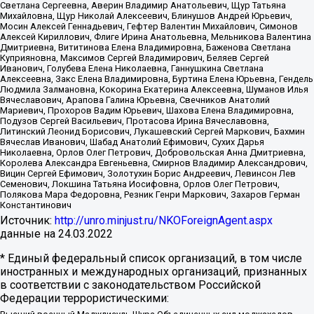
Светлана Сергеевна, Аверин Владимир Анатольевич, Щур Татьяна
Михайловна, Щур Николай Алексеевич, Блинушов Андрей Юрьевич,
Мосин Алексей Геннадьевич, Гефтер Валентин Михайлович, Симонов
Алексей Кириллович, Флиге Ирина Анатольевна, Мельникова Валентина
Дмитриевна, Вититинова Елена Владимировна, Баженова Светлана
Куприяновна, Максимов Сергей Владимирович, Беляев Сергей
Иванович, Голубева Елена Николаевна, Ганнушкина Светлана
Алексеевна, Закс Елена Владимировна, Буртина Елена Юрьевна, Гендель
Людмила Залмановна, Кокорина Екатерина Алексеевна, Шуманов Илья
Вячеславович, Арапова Галина Юрьевна, Свечников Анатолий
Мариевич, Прохоров Вадим Юрьевич, Шахова Елена Владимировна,
Подузов Сергей Васильевич, Протасова Ирина Вячеславовна,
Литинский Леонид Борисович, Лукашевский Сергей Маркович, Бахмин
Вячеслав Иванович, Шабад Анатолий Ефимович, Сухих Дарья
Николаевна, Орлов Олег Петрович, Добровольская Анна Дмитриевна,
Королева Александра Евгеньевна, Смирнов Владимир Александрович,
Вицин Сергей Ефимович, Золотухин Борис Андреевич, Левинсон Лев
Семенович, Локшина Татьяна Иосифовна, Орлов Олег Петрович,
Полякова Мара Федоровна, Резник Генри Маркович, Захаров Герман
Константинович
Источник:
http://unro.minjust.ru/NKOForeignAgent.aspx
данные на
24.03.2022
* Единый федеральный список организаций, в том числе
иностранных и международных организаций, признанных
в соответствии с законодательством Российской
Федерации террористическими: