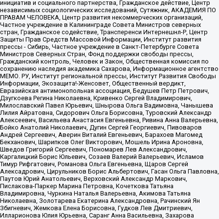
инициатив и социального партнерства, Гражданское действие, Центр
независимых социологических исследований, Сутяжник, АКАДЕМИЯ ПО
ПРАВАМ ЧЕЛОВЕКА, Центр развития некоммерческих организаций,
Частное учреждение в Калининграде Совета Министров северных
стран, Гражданское содействие, Трансперенси Интернешнл-Р, Центр
Защиты Прав Средств Массовой Информации, Институт развития
прессы - Сибирь, Частное учреждение в Санкт-Петербурге Совета
Министров Северных Стран, Фонд поддержки свободы прессы,
Гражданский контроль, Человек и Закон, Общественная комиссия по
сохранению наследия академика Сахарова, Информационное агентство
МЕМО. РУ, Институт региональной прессы, Институт Развития Свободы
Информации, Экозащита!-Женсовет, Общественный вердикт,
Евразийская антимонопольная ассоциация, Бедушев Петр Петрович,
Дзугкоева Регина Николаевна, Кривенко Сергей Владимирович,
Милославский Павел Юрьевич, Шнырова Ольга Вадимовна, Чанышева
Лилия Айратовна, Сидорович Ольга Борисовна, Туровский Александр
Алексеевич, Васильева Анастасия Евгеньевна, Ривина Анна Валерьевна,
Бойко Анатолий Николаевич, Дугин Сергей Георгиевич, Пивоваров
Андрей Сергеевич, Аверин Виталий Евгеньевич, Барахоев Магомед
Бекханович, Шарипков Олег Викторович, Мошель Ирина Ароновна,
Шведов Григорий Сергеевич, Пономарев Лев Александрович,
Каргалицкий Борис Юльевич, Созаев Валерий Валерьевич, Исламов
Тимур Рифгатович, Романова Ольга Евгеньевна, Щаров Сергей
Алексадрович, Цирульников Борис Альбертович, Гасан Ольга Павловна,
Паутов Юрий Анатольевич, Верховский Александр Маркович,
Пислакова-Паркер Марина Петровна, Кочеткова Татьяна
Владимировна, Чуркина Наталья Валерьевна, Акимова Татьяна
Николаевна, Золотарева Екатерина Александровна, Рачинский Ян
Збигневич, Жемкова Елена Борисовна, Гудков Лев Дмитриевич,
Илларионова Юлия Юрьевна, Саранг Анна Васильевна, Захарова