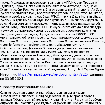
Фирма, Молодежная правозащитная группа МПГ, Курсом Правды и
Единения, Каракольская инициативная группа, Автоград Крю, Союз
Славянских Сил Руси, Алля-Аят, Благотворительный пансионат Ак Умут,
Русская республика Русь, Арестантское уголовное единство, Башкорт,
Нация и свобода, Нация и свобода, W.H.С., Фалунь Дафа, Иртыш Ultras,
Русский Патриотический клуб-Новокузнецк/РПК, Сибирский державный
союз, Фонд борьбы с коррупцией, Фонд защиты прав граждан, Штабы
Навального, Совет граждан СССР Прикубанского округа г. Краснодара,
Мужское государство, Народное объединение русского движения,
Народное движение Адат, Народный совет граждан РСФСР СССР
Архангельской области, Проект Штурм, Граждане СССР, Держава Союз
Советских Светлых Родов, Совет Советских Социалистических Районов,
Meta Platforms Inc, Facebook, Instagram, WhatsApp, СИЧ-С14,
Добровольческое Движение Организации украинских националистов,
Черный Комитет, Татарстанское Региональное Всетатарское
общественное движение, Невоград, Молодежное Демократическое
Движение Весна, Верховный Совет Татарской Автономной Советской
Социалистической Республики, Конгресс ойрат-калмыцкого народа,
Исполнительный комитет совета народных депутатов Красноярского
края, Этническое национальное объединение, ЛГБТ, Я.МЫ Сергей Фургал
Источник:
https://minjust.gov.ru/ru/documents/7822/
данные
на
03.05.2024
* Реестр иностранных агентов:
Калининградская региональная общественная организация "Экозащита!-Женсовет", Фонд содействия защите прав и свобод граждан "Общественный вердикт", Фонд "Институт Развития Свободы Информации", Частное учреждение "Информационное агентство МЕМО. РУ", Региональная общественная организация "Общественная комиссия по сохранению наследия академика Сахарова", Фонд поддержки свободы прессы, Санкт-Петербургская общественная правозащитная организация "Гражданский контроль", Межрегиональная общественная организация "Информационно-просветительский центр "Мемориал", Региональный Фонд "Центр Защиты Прав Средств Массовой Информации", с 05.12.2023 Фонд "Центр Защиты Прав Средств массовой информации", Региональная общественная благотворительная организация помощи беженцам и мигрантам "Гражданское содействие", Негосударственное образовательное учреждение дополнительного профессионального образования (повышение квалификации) специалистов "АКАДЕМИЯ ПО ПРАВАМ ЧЕЛОВЕКА", Свердловская региональная общественная организация "Сутяжник", Автономная некоммерческая организация "Центр независимых социологических исследований", Союз общественных объединений "Российский исследовательский центр по правам человека", Региональное общественное учреждение научно-информационный центр "МЕМОРИАЛ", Некоммерческая организация "Фонд защиты гласности", Автономная некоммерческая организация "Институт прав человека", Городская общественная организация "Екатеринбургское общество "МЕМОРИАЛ", Городская общественная организация "Рязанское историко-просветительское и правозащитное общество "Мемориал" (Рязанский Мемориал), Челябинский региональный орган общественной самодеятельности – женское общественное объединение "Женщины Евразии", Челябинский региональный орган общественной самодеятельности "Уральская правозащитная группа", Фонд содействия защите здоровья и социальной справедливости имени Андрея Рылькова, Автономная Некоммерческая Организация "Аналитический Центр Юрия Левады", Автономная некоммерческая организация социальной поддержки населения "Проект Апрель", Региональная общественная организация помощи женщинам и детям, находящимся в кризисной ситуации "Информационно-методический центр "Анна", Фонд содействия развитию массовых коммуникаций и правовому просвещению "Так-так-Так", Фонд содействия устойчивому развитию "Серебряная тайга", Свердловский региональный общественный фонд социальных проектов "Новое время", "Idel.Реалии", Кавказ.Реалии, Крым.Реалии, Телеканал Настоящее Время, Татаро-башкирская служба Радио Свобода (Azatliq Radiosi), Радио Свободная Европа/Радио Свобода (PCE/PC), "Сибирь.Реалии", "Фактограф", Благотворительный фонд помощи осужденным и их семьям, Автономная некоммерческая организация "Институт глобализации и социальных движений", Фонд "В защиту прав заключенных", Частное учреждение "Центр поддержки и содействия развитию средств массовой информации", Пензенский региональный общественный благотворительный фонд "Гражданский союз", "Север.Реалии", Некоммерческая организация Фонд "Правовая инициатива", Общество с ограниченной ответственностью "Радио Свободная Европа/Радио Свобода", Чешское информационное агентство "MEDIUM-ORIENT", Красноярская региональная общественная организация "Мы против СПИДа", Камалягин Денис Николаевич, Маркелов Сергей Евгеньевич, Пономарев Лев Александрович, Савицкая Людмила Алексеевна, Автономная некоммерческая организация "Центр по работе с проблемой насилия "НАСИЛИЮ.НЕТ", Межрегиональный профессиональный союз работников здравоохранения "Альянс врачей", Юридическое лицо, зарегистрированное в Латвийской Республике, SIA "Medusa Project" (регистрационный номер 40103797863, дата регистрации 10.06.2014), Некоммерческая организация "Фонд по борьбе с коррупцией", Автономная некоммерческая организация "Институт права и публичной политики", Баданин Роман Сергеевич, Гликин Максим Александрович, Железнова Мария Михайловна, Лукьянова Юлия Сергеевна, Маетная Елизавета Витальевна, Маняхин Петр Борисович, Чуракова Ольга Владимировна, Ярош Юлия Петровна, Юридическое лицо "The Insider SIA", зарегистрированное в Риге, Латвийская Республика (дата регистрации 26.06.2015), являющееся администратором доменного имени интернет-издания "The Insider SIA", https://theins.ru, Постернак Алексей Евгеньевич, Рубин Михаил Аркадьевич, Анин Роман Александрович, Юридическое лицо Istories fonds, зарегистрированное в Латвийской Республике (регистрационный номер 50008295751, дата регистрации 24.02.2020), Великовский Дмитрий Александрович, Долинина Ирина Николаевна, Мароховская Алеся Алексеевна, Шлейнов Роман Юрьевич, Шмагун Олеся Валентиновна, Общество с ограниченной ответственностью "Альтаир 2021", Общество с ограниченной ответственностью "Вега 2021", Общество с ограниченной ответственностью "Главный редактор 2021", Общество с ограниченной ответственностью "Ромашки монолит", Важенков Артем Валерьевич, Ивановская областная общественная организация "Центр гендерных исследований", Гурман Юрий Альбертович, Медиапроект "ОВД-Инфо", Егоров Владимир Владимирович, Жилинский Владимир Александрович, Общество с ограниченной ответственностью "ЗП", Иванова София Юрьевна, Карезина Инна Павловна, Кильтау Екатерина Викторовна, Петров Алексей Викторович, Пискунов Сергей Евгеньевич, Смирнов Сергей Сергеевич, Тихонов Михаил Сергеевич, Общество с ограниченной ответственностью "ЖУРНАЛИСТ-ИНОСТРАННЫЙ АГЕНТ", Арапова Галина Юрьевна, Вольтская Татьяна Анатольевна, Американская компания "Mason G.E.S. Anonymous Foundation" (США), являющаяся владельцем интернет-издания https://mnews.world/, Компания "Stichting Bellingcat", зарегистрированная в Нидерландах (дата регистрации 11.07.2018), Захаров Андрей Вячеславович, Клепиковская Екатерина Дмитриевна, Общество с ограниченной ответственностью "МЕМО", Перл Роман Александрович, Симонов Евгений Алексеевич, Соловьева Елена Анатольевна, Сотников Даниил Владимирович, Сурначева Елизавета Дмитриевна, Автономная некоммерческая организация по защите прав человека и информированию населения "Якутия – Наше Мнение", Общество с ограниченной ответственностью "Москоу диджитал медиа", с 26.01.2023 Общество с ограниченной ответственностью "Чайка Белые сады", Ветошкина Валерия Валерьевна, Заговора Максим Александрович, Межрегиональное общественное движение "Российская ЛГБТ - сеть", Оленичев Максим Владимирович, Павлов Иван Юрьевич, Скворцова Елена Сергеевна, Общество с ограниченной ответственностью "Как бы инагент", Кочетков Игорь Викторович, Общество с ограниченной ответственностью "Честные выборы", Еланчик Олег Александрович, Общество с ограниченной ответственностью "Нобелевский призыв", Гималова Регина Эмилевна, Григорьев Андрей Валерьевич, Григорьева Алина Александровна, Ассоциация по содействию защите прав призывников, альтернативнослужащих и военнослужащих "Правозащитная группа "Гражданин.Армия.Право", Хисамова Регина Фаритовна, Автономная некоммерческая организация по реализации социально-правовых программ "Лилит", Дальневосточное общественное движение "Маяк", Санкт-Петербургская ЛГБТ-инициативная группа "Выход", Инициативная группа ЛГБТ+ "Реверс", Алексеев Андрей Викторович, Бекбулатова Таисия Львовна, Беляев Иван Михайлович, Владыкина Елена Сергеевна, Гельман Марат Александрович, Никульшина Вероника Юрьевна, Толоконникова Надежда Андреевна, Шендерович Виктор Анатольевич, Общество с ограниченной ответственностью "Данное сообщение", Общество с ограниченной ответственностью Издательский дом "Новая глава", Айнбиндер Александра Александровна, Московский комьюнити-центр для ЛГБТ+инициатив, Благотворительный фонд развития филантропии, Deutsche Welle (Германия, Kurt-Schumacher-Strasse 3, 53113 Bonn), Борзунова Мария Михайловна, Воробьев Виктор Викторович, Голубева Анна Львовна, Константинова Алла Михайловна, Малкова Ирина Владимировна, Мурадов Мурад Абдулгалимович, Осетинская Елизавета Николаевна, Понасенков Евгений Николаевич, Ганапольский Матвей Юрьевич, Киселев Евгений Алексеевич, Борухович Ирина Григорьевна, Дремин Иван Тимофеевич, Дубровский Дмитрий Викторович, Красноярская региональная общественная организация поддержки и развития альтернативных образовательных технологий и межкультурных коммуникаций "ИНТЕРРА", Маяковская Екатерина Алексеевна, Фейгин Марк Захарович, Филимонов Андрей Викторович, Дзугкоева Регина Николаевна, Доброхотов Роман Александрович, Дудь Юрий Александрович, Елкин Сергей Владимирович, Кругликов Кирилл Игоревич, Сабунаева Мария Леонидовна, Семенов Алексей Владимирович, Шаинян Карен Багратович, Шульман Екатерина Михайловна, Асафьев Артур Валерьевич, Вахштайн Виктор Семенович, Венедиктов Алексей Алексеевич, Лушникова Екатерина Евгеньевна, Волков Леонид Михайлович, Невзоров Александр Глебович, Пархоменко Сергей Борисович, Сироткин Ярослав Николаевич, Кара-Мурза Владимир Владимирович, Баранова Наталья Владимировна, Гозман Леонид Яковлевич, Кагарлицкий Борис Юльевич, Климарев Михаил Валерьевич, Милов Владимир Станиславович, Автономная некоммерческая организация Краснодарский центр современного искусства "Типография", Моргенштерн Алишер Тагирович, Соболь Любовь Эдуардовна, Общество с ограниченной ответственностью "ЛИЗА НОРМ", Каспаров Гарри Кимович, Ходорковский Михаил Борисович, Общество с ограниченной ответственностью "Апрельские тезисы", Данилович Ирина Брониславовна, Кашин Олег Владимирович, Петров Николай Владимирович, Пивоваров Алексей Владимирович, Соколов Михаил Владимирович, Цветкова Юлия Владимировна, Чичваркин Евгений Александрович, Комитет против пыток/Команда против пыток, Общество с ограниченной ответственностью "Первый научный", Общество с ограниченной ответственностью "Вертолет и ко", Белоцерковская Вероника Борисовна, Кац Максим Евгеньевич, Лазарева Татьяна Юрьевна, Шаведдинов Руслан Табризович, Яшин Илья Валерьевич, Общество с ограниченной ответственностью "Иноагент ААВ", Алешковский Дмитрий Петрович, Альбац Евгения Марковна, Быков Дмитрий Львович, Галямина Юлия Евгеньевна, Лойко Сергей Леонидович, Мартынов Кирилл Константинович, Медведев Сергей Александрович, Крашенинников Федор Геннадиевич, Гордеева Катерина Вл