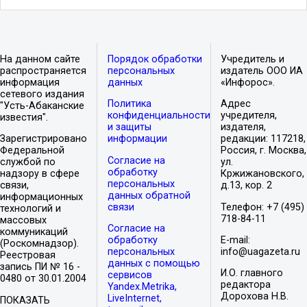
На данном сайте
Порядок обработки
Учредитель и
распространяется
персональных
издатель ООО ИА
информация
данных
«Инфорос».
сетевого издания
Политика
Адрес
"Усть-Абаканские
конфиденциальности
учредителя,
известия".
и защиты
издателя,
Зарегистрировано
информации
редакции: 117218,
Федеральной
Россия, г. Москва,
Согласие на
службой по
ул.
обработку
надзору в сфере
Кржижановского,
персональных
связи,
д.13, кор. 2
данных обратной
информационных
связи
Телефон: +7 (495)
технологий и
718-84-11
массовых
Согласие на
коммуникаций
обработку
E-mail:
(Роскомнадзор).
персональных
info@uagazeta.ru
Реестровая
данных с помощью
запись ПИ № 16 -
И.О. главного
сервисов
0480 от 30.01.2004
редактора
Yandex.Metrika,
Дорохова Н.В.
LiveInternet,
ПОКАЗАТЬ