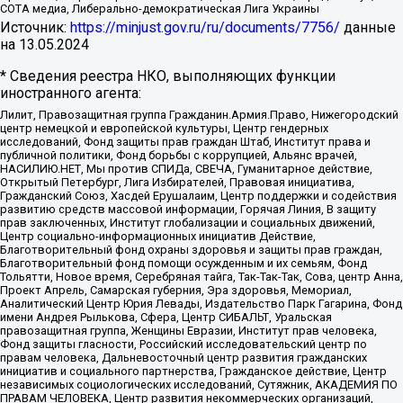
СОТА медиа, Либерально-демократическая Лига Украины
Источник:
https://minjust.gov.ru/ru/documents/7756/
данные
на
13.05.2024
* Сведения реестра НКО, выполняющих функции
иностранного агента:
Лилит, Правозащитная группа Гражданин.Армия.Право, Нижегородский
центр немецкой и европейской культуры, Центр гендерных
исследований, Фонд защиты прав граждан Штаб, Институт права и
публичной политики, Фонд борьбы с коррупцией, Альянс врачей,
НАСИЛИЮ.НЕТ, Мы против СПИДа, СВЕЧА, Гуманитарное действие,
Открытый Петербург, Лига Избирателей, Правовая инициатива,
Гражданский Союз, Хасдей Ерушалаим, Центр поддержки и содействия
развитию средств массовой информации, Горячая Линия, В защиту
прав заключенных, Институт глобализации и социальных движений,
Центр социально-информационных инициатив Действие,
Благотворительный фонд охраны здоровья и защиты прав граждан,
Благотворительный фонд помощи осужденным и их семьям, Фонд
Тольятти, Новое время, Серебряная тайга, Так-Так-Так, Сова, центр Анна,
Проект Апрель, Самарская губерния, Эра здоровья, Мемориал,
Аналитический Центр Юрия Левады, Издательство Парк Гагарина, Фонд
имени Андрея Рылькова, Сфера, Центр СИБАЛЬТ, Уральская
правозащитная группа, Женщины Евразии, Институт прав человека,
Фонд защиты гласности, Российский исследовательский центр по
правам человека, Дальневосточный центр развития гражданских
инициатив и социального партнерства, Гражданское действие, Центр
независимых социологических исследований, Сутяжник, АКАДЕМИЯ ПО
ПРАВАМ ЧЕЛОВЕКА, Центр развития некоммерческих организаций,