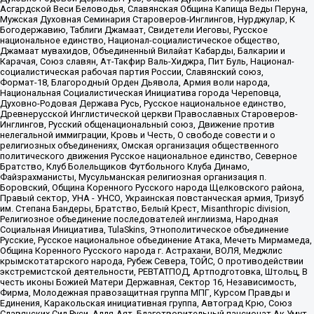
Асгардской Веси Беловодья, Славянская Община Капища Веды Перуна,
Мужская Духовная Семинария Староверов-Инглингов, Нурджулар, К
Богодержавию, Таблиги Джамаат, Свидетели Иеговы, Русское
национальное единство, Национал-социалистическое общество,
Джамаат мувахидов, Объединенный Вилайат Кабарды, Балкарии и
Карачая, Союз славян, Ат-Такфир Валь-Хиджра, Пит Буль, Национал-
социалистическая рабочая партия России, Славянский союз,
Формат-18, Благородный Орден Дьявола, Армия воли народа,
Национальная Социалистическая Инициатива города Череповца,
Духовно-Родовая Держава Русь, Русское национальное единство,
Древнерусской Инглистической церкви Православных Староверов-
Инглингов, Русский общенациональный союз, Движение против
нелегальной иммиграции, Кровь и Честь, О свободе совести и о
религиозных объединениях, Омская организация общественного
политического движения Русское национальное единство, Северное
Братство, Клуб Болельщиков Футбольного Клуба Динамо,
Файзрахманисты, Мусульманская религиозная организация п.
Боровский, Община Коренного Русского народа Щелковского района,
Правый сектор, УНА - УНСО, Украинская повстанческая армия, Тризуб
им. Степана Бандеры, Братство, Белый Крест, Misanthropic division,
Религиозное объединение последователей инглиизма, Народная
Социальная Инициатива, TulaSkins, Этнополитическое объединение
Русские, Русское национальное объединение Атака, Мечеть Мирмамеда,
Община Коренного Русского народа г. Астрахани, ВОЛЯ, Меджлис
крымскотатарского народа, Рубеж Севера, ТОЙС, О противодействии
экстремистской деятельности, РЕВТАТПОД, Артподготовка, Штольц, В
честь иконы Божией Матери Державная, Сектор 16, Независимость,
Фирма, Молодежная правозащитная группа МПГ, Курсом Правды и
Единения, Каракольская инициативная группа, Автоград Крю, Союз
Славянских Сил Руси, Алля-Аят, Благотворительный пансионат Ак Умут,