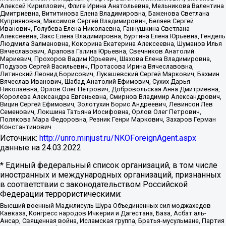
Алексей Кириллович, Флиге Ирина Анатольевна, Мельникова Валентина
Дмитриевна, Вититинова Елена Владимировна, Баженова Светлана
Куприяновна, Максимов Сергей Владимирович, Беляев Сергей
Иванович, Голубева Елена Николаевна, Ганнушкина Светлана
Алексеевна, Закс Елена Владимировна, Буртина Елена Юрьевна, Гендель
Людмила Залмановна, Кокорина Екатерина Алексеевна, Шуманов Илья
Вячеславович, Арапова Галина Юрьевна, Свечников Анатолий
Мариевич, Прохоров Вадим Юрьевич, Шахова Елена Владимировна,
Подузов Сергей Васильевич, Протасова Ирина Вячеславовна,
Литинский Леонид Борисович, Лукашевский Сергей Маркович, Бахмин
Вячеслав Иванович, Шабад Анатолий Ефимович, Сухих Дарья
Николаевна, Орлов Олег Петрович, Добровольская Анна Дмитриевна,
Королева Александра Евгеньевна, Смирнов Владимир Александрович,
Вицин Сергей Ефимович, Золотухин Борис Андреевич, Левинсон Лев
Семенович, Локшина Татьяна Иосифовна, Орлов Олег Петрович,
Полякова Мара Федоровна, Резник Генри Маркович, Захаров Герман
Константинович
Источник:
http://unro.minjust.ru/NKOForeignAgent.aspx
данные на
24.03.2022
* Единый федеральный список организаций, в том числе
иностранных и международных организаций, признанных
в соответствии с законодательством Российской
Федерации террористическими:
Высший военный Маджлисуль Шура Объединенных сил моджахедов
Кавказа, Конгресс народов Ичкерии и Дагестана, База, Асбат аль-
Ансар, Священная война, Исламская группа, Братья-мусульмане, Партия