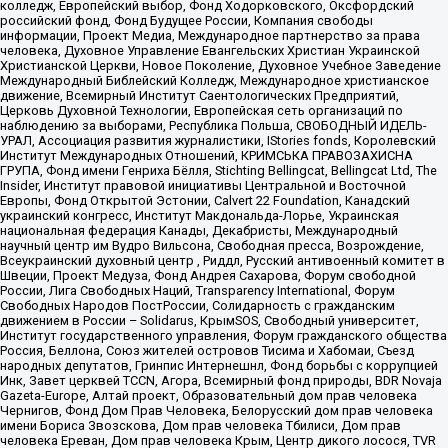
колледж, Европейский выбор, Фонд Ходорковского, Оксфордский
российский фонд, Фонд Будущее России, Компания свободы
информации, Проект Медиа, Международное партнерство за права
человека, Духовное Управление Евангельских Христиан Украинской
Христианской Церкви, Новое Поколение, Духовное Учебное Заведение
Международный Библейский Колледж, Международное христианское
движение, Всемирный Институт Саентологических Предприятий,
Церковь Духовной Технологии, Европейская сеть организаций по
наблюдению за выборами, Республика Польша, СВОБОДНЫЙ ИДЕЛЬ-
УРАЛ, Ассоциация развития журналистики, IStories fonds, Королевский
Институт Международных Отношений, КРИМСЬКА ПРАВОЗАХИСНА
ГРУПА, Фонд имени Генриха Бёлля, Stichting Bellingcat, Bellingcat Ltd, The
Insider, Институт правовой инициативы Центральной и Восточной
Европы, Фонд Открытой Эстонии, Calvert 22 Foundation, Канадский
украинский конгресс, Институт Макдональда-Лорье, Украинская
национальная федерация Канады, Декабристы, Международный
научный центр им Вудро Вильсона, Свободная пресса, Возрождение,
Всеукраинский духовный центр , Риддл, Русский антивоенный комитет в
Швеции, Проект Медуза, Фонд Андрея Сахарова, Форум свободной
России, Лига Свободных Наций, Transparеncy International, Форум
Свободных Народов ПостРоссии, Солидарность с гражданским
движением в России – Solidarus, КрымSOS, Свободный университет,
Институт государственного управления, Форум гражданского общества
Россия, Беллона, Союз жителей островов Тисима и Хабомаи, Съезд
народных депутатов, Гринпис Интернешнл, Фонд борьбы с коррупцией
Инк, Завет церквей TCCN, Агора, Всемирный фонд природы, BDR Novaja
Gazeta-Europe, Алтай проект, Образовательный дом прав человека
Чернигов, Фонд Дом Прав Человека, Белорусский дом прав человека
имени Бориса Звозскова, Дом прав человека Тбилиси, Дом прав
человека Ереван, Дом прав человека Крым, Центр дикого лосося, TVR