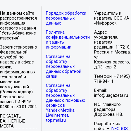
На данном сайте
Порядок обработки
Учредитель и
распространяется
персональных
издатель ООО ИА
информация
данных
«Инфорос».
сетевого издания
Политика
Адрес
"Усть-Абаканские
конфиденциальности
учредителя,
известия".
и защиты
издателя,
Зарегистрировано
информации
редакции: 117218,
Федеральной
Россия, г. Москва,
Согласие на
службой по
ул.
обработку
надзору в сфере
Кржижановского,
персональных
связи,
д.13, кор. 2
данных обратной
информационных
связи
Телефон: +7 (495)
технологий и
718-84-11
массовых
Согласие на
коммуникаций
обработку
E-mail:
(Роскомнадзор).
персональных
info@uagazeta.ru
Реестровая
данных с помощью
запись ПИ № 16 -
И.О. главного
сервисов
0480 от 30.01.2004
редактора
Yandex.Metrika,
Дорохова Н.В.
LiveInternet,
ПОКАЗАТЬ
top.mail.ru
БАННЕРНЫЕ
Разработчик
МЕСТА
сайта –
INFOROS