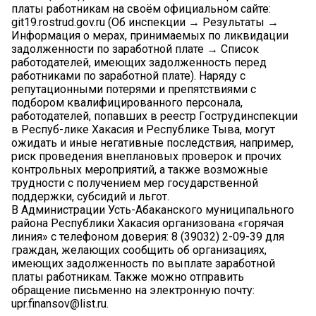
платы работникам на своём официальном сайте:
git19.rostrud.gov.ru (Об инспекции → Результаты →
Информация о мерах, принимаемых по ликвидации
задолженности по заработной плате → Список
работодателей, имеющих задолженность перед
работниками по заработной плате). Наряду с
репутационными потерями и препятствиями с
подбором квалифицированного персонала,
работодателей, попавших в реестр Гострудинспекции
в Респуб-лике Хакасия и Республике Тыва, могут
ожидать и иные негативные последствия, например,
риск проведения внеплановых проверок и прочих
контрольных мероприятий, а также возможные
трудности с получением мер государственной
поддержки, субсидий и льгот.
В Администрации Усть-Абаканского муниципального
района Республики Хакасия организована «горячая
линия» с телефоном доверия: 8 (39032) 2-09-39 для
граждан, желающих сообщить об организациях,
имеющих задолженность по выплате заработной
платы работникам. Также можно отправить
обращение письменно на электронную почту:
upr.finansov@list.ru.