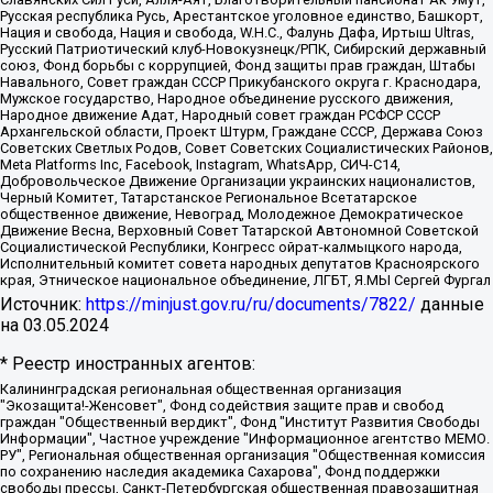
Русская республика Русь, Арестантское уголовное единство, Башкорт,
Нация и свобода, Нация и свобода, W.H.С., Фалунь Дафа, Иртыш Ultras,
Русский Патриотический клуб-Новокузнецк/РПК, Сибирский державный
союз, Фонд борьбы с коррупцией, Фонд защиты прав граждан, Штабы
Навального, Совет граждан СССР Прикубанского округа г. Краснодара,
Мужское государство, Народное объединение русского движения,
Народное движение Адат, Народный совет граждан РСФСР СССР
Архангельской области, Проект Штурм, Граждане СССР, Держава Союз
Советских Светлых Родов, Совет Советских Социалистических Районов,
Meta Platforms Inc, Facebook, Instagram, WhatsApp, СИЧ-С14,
Добровольческое Движение Организации украинских националистов,
Черный Комитет, Татарстанское Региональное Всетатарское
общественное движение, Невоград, Молодежное Демократическое
Движение Весна, Верховный Совет Татарской Автономной Советской
Социалистической Республики, Конгресс ойрат-калмыцкого народа,
Исполнительный комитет совета народных депутатов Красноярского
края, Этническое национальное объединение, ЛГБТ, Я.МЫ Сергей Фургал
Источник:
https://minjust.gov.ru/ru/documents/7822/
данные
на
03.05.2024
* Реестр иностранных агентов:
Калининградская региональная общественная организация "Экозащита!-Женсовет", Фонд содействия защите прав и свобод граждан "Общественный вердикт", Фонд "Институт Развития Свободы Информации", Частное учреждение "Информационное агентство МЕМО. РУ", Региональная общественная организация "Общественная комиссия по сохранению наследия академика Сахарова", Фонд поддержки свободы прессы, Санкт-Петербургская общественная правозащитная организация "Гражданский контроль", Межрегиональная общественная организация "Информационно-просветительский центр "Мемориал", Региональный Фонд "Центр Защиты Прав Средств Массовой Информации", с 05.12.2023 Фонд "Центр Защиты Прав Средств массовой информации", Региональная общественная благотворительная организация помощи беженцам и мигрантам "Гражданское содействие", Негосударственное образовательное учреждение дополнительного профессионального образования (повышение квалификации) специалистов "АКАДЕМИЯ ПО ПРАВАМ ЧЕЛОВЕКА", Свердловская региональная общественная организация "Сутяжник", Автономная некоммерческая организация "Центр независимых социологических исследований", Союз общественных объединений "Российский исследовательский центр по правам человека", Региональное общественное учреждение научно-информационный центр "МЕМОРИАЛ", Некоммерческая организация "Фонд защиты гласности", Автономная некоммерческая организация "Институт прав человека", Городская общественная организация "Екатеринбургское общество "МЕМОРИАЛ", Городская общественная организация "Рязанское историко-просветительское и правозащитное общество "Мемориал" (Рязанский Мемориал), Челябинский региональный орган общественной самодеятельности – женское общественное объединение "Женщины Евразии", Челябинский региональный орган общественной самодеятельности "Уральская правозащитная группа", Фонд содействия защите здоровья и социальной справедливости имени Андрея Рылькова, Автономная Некоммерческая Организация "Аналитический Центр Юрия Левады", Автономная некоммерческая организация социальной поддержки населения "Проект Апрель", Региональная общественная организация помощи женщинам и детям, находящимся в кризисной ситуации "Информационно-методический центр "Анна", Фонд содействия развитию массовых коммуникаций и правовому просвещению "Так-так-Так", Фонд содействия устойчивому развитию "Серебряная тайга", Свердловский региональный общественный фонд социальных проектов "Новое время", "Idel.Реалии", Кавказ.Реалии, Крым.Реалии, Телеканал Настоящее Время, Татаро-башкирская служба Радио Свобода (Azatliq Radiosi), Радио Свободная Европа/Радио Свобода (PCE/PC), "Сибирь.Реалии", "Фактограф", Благотворительный фонд помощи осужденным и их семьям, Автономная некоммерческая организация "Институт глобализации и социальных движений", Фонд "В защиту прав заключенных", Частное учреждение "Центр поддержки и содействия развитию средств массовой информации", Пензенский региональный общественный благотворительный фонд "Гражданский союз", "Север.Реалии", Некоммерческая организация Фонд "Правовая инициатива", Общество с ограниченной ответственностью "Радио Свободная Европа/Радио Свобода", Чешское информационное агентство "MEDIUM-ORIENT", Красноярская региональная общественная организация "Мы против СПИДа", Камалягин Денис Николаевич, Маркелов Сергей Евгеньевич, Пономарев Лев Александрович, Савицкая Людмила Алексеевна, Автономная некоммерческая организация "Центр по работе с проблемой насилия "НАСИЛИЮ.НЕТ", Межрегиональный профессиональный союз работников здравоохранения "Альянс врачей", Юридическое лицо, зарегистрированное в Латвийской Республике, SIA "Medusa Project" (регистрационный номер 40103797863, дата регистрации 10.06.2014), Некоммерческая организация "Фонд по борьбе с коррупцией", Автономная некоммерческая организация "Институт права и публичной политики", Баданин Роман Сергеевич, Гликин Максим Александрович, Железнова Мария Михайловна, Лукьянова Юлия Сергеевна, Маетная Елизавета Витальевна, Маняхин Петр Борисович, Чуракова Ольга Владимировна, Ярош Юлия Петровна, Юридическое лицо "The Insider SIA", зарегистрированное в Риге, Латвийская Республика (дата регистрации 26.06.2015), являющееся администратором доменного имени интернет-издания "The Insider SIA", https://theins.ru, Постернак Алексей Евгеньевич, Рубин Михаил Аркадьевич, Анин Роман Александрович, Юридическое лицо Istories fonds, зарегистрированное в Латвийской Республике (регистрационный номер 50008295751, дата регистрации 24.02.2020), Великовский Дмитрий Александрович, Долинина Ирина Николаевна, Мароховская Алеся Алексеевна, Шлейнов Роман Юрьевич, Шмагун Олеся Валентиновна, Общество с ограниченной ответственностью "Альтаир 2021", Общество с ограниченной ответственностью "Вега 2021", Общество с ограниченной ответственностью "Главный редактор 2021", Общество с ограниченной ответственностью "Ромашки монолит", Важенков Артем Валерьевич, Ивановская областная общественная организация "Центр гендерных исследований", Гурман Юрий Альбертович, Медиапроект "ОВД-Инфо", Егоров Владимир Владимирович, Жилинский Владимир Александрович, Общество с ограниченной ответственностью "ЗП", Иванова София Юрьевна, Карезина Инна Павловна, Кильтау Екатерина Викторовна, Петров Алексей Викторович, Пискунов Сергей Евгеньевич, Смирнов Сергей Сергеевич, Тихонов Михаил Сергеевич, Общество с ограниченной ответственностью "ЖУРНАЛИСТ-ИНОСТРАННЫЙ АГЕНТ", Арапова Галина Юрьевна, Вольтская Татьяна Анатольевна, Американская компания "Mason G.E.S. Anonymous Foundation" (США), являющаяся владельцем интернет-издания https://mnews.world/, Компания "Stichting Bellingcat", зарегистрированная в Нидерландах (дата регистрации 11.07.2018), Захаров Андрей Вячеславович, Клепиковская Екатерина Дмитриевна, Общество с ограниченной ответственностью "МЕМО", Перл Роман Александрович, Симонов Евгений Алексеевич, Соловьева Елена Анатольевна, Сотников Даниил Владимирович, Сурначева Елизавета Дмитриевна, Автономная некоммерческая организация по защите прав человека и информированию населения "Якутия – Наше Мнение", Общество с ограниченной ответственностью "Москоу диджитал медиа", с 26.01.2023 Общество с ограниченной ответственностью "Чайка Белые сады", Ветошкина Валерия Валерьевна, Заговора Максим Александрович, Межрегиональное общественное движение "Российская ЛГБТ - сеть", Оленичев Максим Владимирович, Павлов Иван Юрьевич, Скворцова Елена Сергеевна, Общество с ограниченной ответственностью "Как бы инагент", Кочетков Игорь Викторович, Общество с ограниченной ответственностью "Честные выборы", Еланчик Олег Александрович, Общество с ограниченной ответственностью "Нобелевский призыв", Гималова Регина Эмилевна, Григорьев Андрей Валерьевич, Григорьева Алина Александровна, Ассоциация по содействию защите прав призывников, альтернативнослужащих и военнослужащих "Правозащитная группа "Гражданин.Армия.Право", Хисамова Регина Фаритовна, Автономная некоммерческая организация по реализации социально-правовых программ "Лилит", Дальневосточное общественное движение "Маяк", Санкт-Петербургская ЛГБТ-инициативная группа "Выход", Инициативная группа ЛГБТ+ "Реверс", Алексеев Андрей Викторович, Бекбулатова Таисия Львовна, Беляев Иван Михайлович, Владыкина Елена Сергеевна, Гельман Марат Александрович, Никульшина Вероника Юрьевна, Толоконникова Надежда Андреевна, Шендерович Виктор Анатольевич, Общество с ограниченной ответственностью "Данное сообщение", Общество с ограниченной ответственностью Издательский дом "Новая глава", Айнбиндер Александра Александровна, Московский комьюнити-центр для ЛГБТ+инициатив, Благотворительный фонд развития филантропии, Deutsche Welle (Германия, Kurt-Schumacher-Strasse 3, 53113 Bonn), Борзунова Мария Михайловна, Воробьев Виктор Викторович, Голубева Анна Львовна, Константинова Алла Михайловна, Малкова Ирина Владимировна, Мурадов Мурад Абдулгалимович, Осетинская Елизавета Николаевна, Понасенков Евгений Николаевич, Ганапольский Матвей Юрьевич, Киселев Евгений Алексеевич, Борухович Ирина Григорьевна, Дремин Иван Тимофеевич, Дубровский Дмитрий Викторович, Красноярская региональная общественная организация поддержки и развития альтернативных образовательных технологий и межкультурных коммуникаций "ИНТЕРРА", Маяковская Екатерина Алексеевна, Фейгин Марк Захарович, Филимонов Андрей Викторович, Дзугкоева Регина Николаевна, Доброхотов Роман Александрович, Дудь Юрий Александрович, Елкин Сергей Владимирович, Кругликов Кирилл Игоревич, Сабунаева Мария Леонидовна, Семенов Алексей Владимирович, Шаинян Карен Багратович, Шульман Екатерина Михайловна, Асафьев Артур Валерьевич, Вахштайн Виктор Семенович, Венедиктов Алексей Алексеевич, Лушникова Екатерина Евгеньевна, Волков Леонид Михайлович, Невзоров Александр Глебович, Пархоменко Сергей Борисович, Сироткин Ярослав Николаевич, Кара-Мурза Владимир Владимирович, Баранова Наталья Владимировна, Гозман Леонид Яковлевич, Кагарлицкий Борис Юльевич, Климарев Михаил Валерьевич, Милов Владимир Станиславович, Автономная некоммерческая организация Краснодарский центр современного искусства "Типография", Моргенштерн Алишер Тагирович, Соболь Любовь Эдуардовна, Общество с ограниченной ответственностью "ЛИЗА НОРМ", Каспаров Гарри Кимович, Ходорковский Михаил Борисович, Общество с ограниченной ответственностью "Апрельские тезисы", Данилович Ирина Брониславовна, Кашин Олег Владимирович, Петров Николай Владимирович, Пивоваров Алексей Владимирович, Соколов Михаил Владимирович, Цветкова Юлия Владимировна, Чичваркин Евгений Александрович, Комитет против пыток/Команда против пыток, Общество с ограниченной ответственностью "Первый научный", Общество с ограниченной ответственностью "Вертолет и ко", Белоцерковская Вероника Борисовна, Кац Максим Евгеньевич, Лазарева Татьяна Юрьевна, Шаведдинов Руслан Табризович, Яшин Илья Валерьевич, Общество с ограниченной ответственностью "Иноагент ААВ", Алешковский Дмитрий Петрович, Альбац Евгения Марковна, Быков Дмитрий Львович, Галямина Юлия Евгеньевна, Лойко Сергей Леонидович, Мартынов Кирилл Константинович, Медведев Сергей Александрович, Крашенинников Федор Геннадиевич, Гордеева Катерина Вл