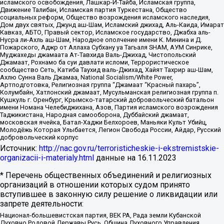
исламского освобождения, Лашкар-И-Тайба, Исламская группа,
Движение Талибан, Исламская партия Туркестана, Общество
социальных реформ, Общество возрождения исламского наследия,
Дом двух святых, Джунд аш-Шам, Исламский джихад, Аль-Каида, Имарат
Кавказ, АБТО, Правый сектор, Исламское государство, Джабха аль-
Нусра ли-Ахль аш-Шам, Народное ополчение имени К. Минина и Д.
Пожарского, Аджр от Аллаха Субхану уа Тагьаля SHAM, АУМ Синрике,
Муджахеды джамаата Ат-Тавхида Валь-Джихад, Чистопольский
Джамаат, Рохнамо ба суи давлати исломи, Террористическое
сообщество Сеть, Катиба Таухид валь-Джихад, Хайят Тахрир аш-Шам,
Ахлю Сунна Валь Джамаа, National Socialism/White Power,
Артподготовка, Религиозная группа “Джамаат “Красный пахарь”,
Колумбайн, Хатлонский джамаат, Мусульманская религиозная группа п.
Кушкуль г. Оренбург, Крымско-татарский добровольческий батальон
имени Номана Челебиджихана, Азов, Партия исламского возрождения
Таджикистана, Народная самооборона, Дуббайский джамаат,
московская ячейка, Батал-Хаджи Белхороев, Маньяки Культ Убийц,
Молодёжь Которая Улыбается, Легион Свобода России, Айдар, Русский
добровольческий корпус
Источник:
http://nac.gov.ru/terroristicheskie-i-ekstremistskie-
organizacii-i-materialy.html
данные на
16.11.2023
* Перечень общественных объединений и религиозных
организаций в отношении которых судом принято
вступившее в законную силу решение о ликвидации или
запрете деятельности:
Национал-большевистская партия, ВЕК РА, Рада земли Кубанской
Духовно Родовой Державы Русь, Община Духовного Управления