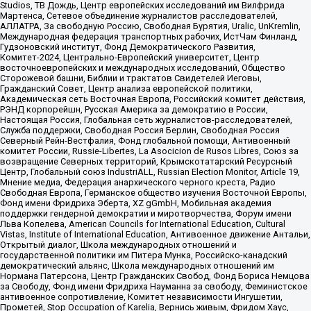
Studios, ТВ Дождь, Центр европейских исследований им Вилфрида
Мартенса, Сетевое объединение журналистов расследователей,
АЛЛАТРА, За свободную Россию, Свободная Бурятия, Uralic, UnKremlin,
Международная федерация транспортных рабочих, ИстЧам Финланд,
Гудзоновский институт, Фонд Демократического Развития,
Комитет-2024, Центрально-Европейский университет, Центр
восточноевропейских и международных исследований, Общество
Сторожевой башни, Библии и трактатов Свидетелей Иеговы,
Гражданский Совет, Центр анализа европейской политики,
Академическая сеть Восточная Европа, Российский комитет действия,
РЭНД корпорейшн, Русская Америка за демократию в России,
Настоящая Россия, Глобальная сеть журналистов-расследователей,
Служба поддержки, Свободная Россия Берлин, Свободная Россия
Северный Рейн-Вестфалия, Фонд глобальной помощи, Антивоенный
комитет России, Russie-Libertes, La Asocicion de Rusos Libres, Союз за
возвращение Северных территорий, Крымскотатарский Ресурсный
Центр, Глобальный союз IndustriALL, Russian Election Monitor, Article 19,
Мнение медиа, Федерация анархического черного креста, Радио
Свободная Европа, Германское общество изучения Восточной Европы,
Фонд имени Фридриха Эберта, XZ gGmbH, Мобильная академия
поддержки гендерной демократии и миротворчества, Форум имени
Льва Копелева, American Councils for International Education, Cultural
Vistas, Institute of International Education, Антивоенное движение Антальи,
Открытый диалог, Школа международных отношений и
государственной политики им Питера Мунка, Российско-канадский
демократический альянс, Школа международных отношений им
Нормана Патерсона, Центр Гражданских Свобод, Фонд Бориса Немцова
за Свободу, Фонд имени Фридриха Науманна за свободу, Феминистское
антивоенное сопротивление, Комитет независимости Ингушетии,
Прометей, Stop Occupation of Karelia, Вернись живым, Фридом Хаус,