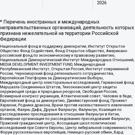
2026
* Перечень иностранных и международных
неправительственных организаций, деятельность которых
признана нежелательной на территории Российской
Федерации:
Национальный фонд в поддержку демократии, Институт Открытое
Общество Фонд Содействия, Фонд Открытое общество, Американо-
российский фонд по экономическому и правовому развитию,
Национальный Демократический Институт Международных Отношений,
MEDIA DEVELOPMENT INVESTMENT FUND, Международный
Республиканский Институт, Открытая Россия, Институт современной
России, Черноморский фонд регионального сотрудничества,
Европейская Платформа за Демократические Выборы,
Международный центр электоральных исследований, Германский фонд
Маршалла Соединенных Штатов, Тихоокеанский центр защиты
окружающей среды и природных ресурсов, Свободная Россия,
Всемирный конгресс украинцев, Атлантический совет, Человек в беде,
Европейский фонд за демократию, Джеймстаунский фонд, Прожект
Хармони, Родники дракона, Врачи против насильственного извлечения
органов, Фалунь Дафа, Друзья Фалуньгун, Фалуньгун, Коалиция по
расследованию преследования в отношении Фалуньгун в Китае,
Всемирная организация по расследованию преследований Фалуньгун,
Пражский гражданский центр, Ассоциация школ политических
исследований при Совете Европы, Центр либеральной современности,
Форум русскоязычных европейцев, Немецко-русский обмен, Бард