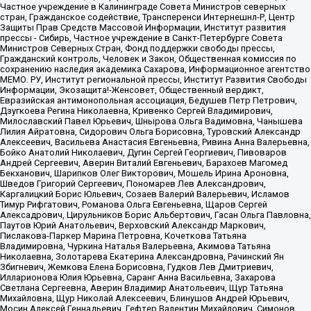
Частное учреждение в Калининграде Совета Министров северных
стран, Гражданское содействие, Трансперенси Интернешнл-Р, Центр
Защиты Прав Средств Массовой Информации, Институт развития
прессы - Сибирь, Частное учреждение в Санкт-Петербурге Совета
Министров Северных Стран, Фонд поддержки свободы прессы,
Гражданский контроль, Человек и Закон, Общественная комиссия по
сохранению наследия академика Сахарова, Информационное агентство
МЕМО. РУ, Институт региональной прессы, Институт Развития Свободы
Информации, Экозащита!-Женсовет, Общественный вердикт,
Евразийская антимонопольная ассоциация, Бедушев Петр Петрович,
Дзугкоева Регина Николаевна, Кривенко Сергей Владимирович,
Милославский Павел Юрьевич, Шнырова Ольга Вадимовна, Чанышева
Лилия Айратовна, Сидорович Ольга Борисовна, Туровский Александр
Алексеевич, Васильева Анастасия Евгеньевна, Ривина Анна Валерьевна,
Бойко Анатолий Николаевич, Дугин Сергей Георгиевич, Пивоваров
Андрей Сергеевич, Аверин Виталий Евгеньевич, Барахоев Магомед
Бекханович, Шарипков Олег Викторович, Мошель Ирина Ароновна,
Шведов Григорий Сергеевич, Пономарев Лев Александрович,
Каргалицкий Борис Юльевич, Созаев Валерий Валерьевич, Исламов
Тимур Рифгатович, Романова Ольга Евгеньевна, Щаров Сергей
Алексадрович, Цирульников Борис Альбертович, Гасан Ольга Павловна,
Паутов Юрий Анатольевич, Верховский Александр Маркович,
Пислакова-Паркер Марина Петровна, Кочеткова Татьяна
Владимировна, Чуркина Наталья Валерьевна, Акимова Татьяна
Николаевна, Золотарева Екатерина Александровна, Рачинский Ян
Збигневич, Жемкова Елена Борисовна, Гудков Лев Дмитриевич,
Илларионова Юлия Юрьевна, Саранг Анна Васильевна, Захарова
Светлана Сергеевна, Аверин Владимир Анатольевич, Щур Татьяна
Михайловна, Щур Николай Алексеевич, Блинушов Андрей Юрьевич,
Мосин Алексей Геннадьевич, Гефтер Валентин Михайлович, Симонов