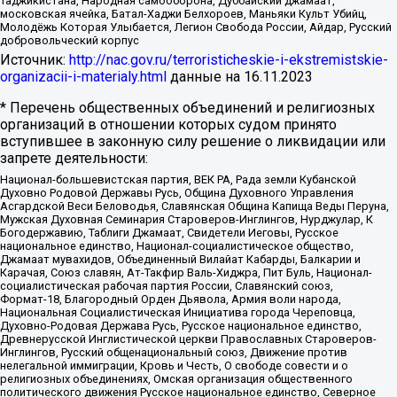
Таджикистана, Народная самооборона, Дуббайский джамаат,
московская ячейка, Батал-Хаджи Белхороев, Маньяки Культ Убийц,
Молодёжь Которая Улыбается, Легион Свобода России, Айдар, Русский
добровольческий корпус
Источник:
http://nac.gov.ru/terroristicheskie-i-ekstremistskie-
organizacii-i-materialy.html
данные на
16.11.2023
* Перечень общественных объединений и религиозных
организаций в отношении которых судом принято
вступившее в законную силу решение о ликвидации или
запрете деятельности:
Национал-большевистская партия, ВЕК РА, Рада земли Кубанской
Духовно Родовой Державы Русь, Община Духовного Управления
Асгардской Веси Беловодья, Славянская Община Капища Веды Перуна,
Мужская Духовная Семинария Староверов-Инглингов, Нурджулар, К
Богодержавию, Таблиги Джамаат, Свидетели Иеговы, Русское
национальное единство, Национал-социалистическое общество,
Джамаат мувахидов, Объединенный Вилайат Кабарды, Балкарии и
Карачая, Союз славян, Ат-Такфир Валь-Хиджра, Пит Буль, Национал-
социалистическая рабочая партия России, Славянский союз,
Формат-18, Благородный Орден Дьявола, Армия воли народа,
Национальная Социалистическая Инициатива города Череповца,
Духовно-Родовая Держава Русь, Русское национальное единство,
Древнерусской Инглистической церкви Православных Староверов-
Инглингов, Русский общенациональный союз, Движение против
нелегальной иммиграции, Кровь и Честь, О свободе совести и о
религиозных объединениях, Омская организация общественного
политического движения Русское национальное единство, Северное