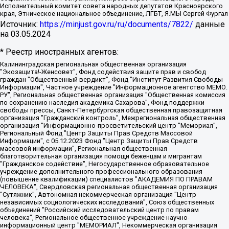
Исполнительный комитет совета народных депутатов Красноярского
края, Этническое национальное объединение, ЛГБТ, Я.МЫ Сергей Фургал
Источник:
https://minjust.gov.ru/ru/documents/7822/
данные
на
03.05.2024
* Реестр иностранных агентов:
Калининградская региональная общественная организация "Экозащита!-Женсовет", Фонд содействия защите прав и свобод граждан "Общественный вердикт", Фонд "Институт Развития Свободы Информации", Частное учреждение "Информационное агентство МЕМО. РУ", Региональная общественная организация "Общественная комиссия по сохранению наследия академика Сахарова", Фонд поддержки свободы прессы, Санкт-Петербургская общественная правозащитная организация "Гражданский контроль", Межрегиональная общественная организация "Информационно-просветительский центр "Мемориал", Региональный Фонд "Центр Защиты Прав Средств Массовой Информации", с 05.12.2023 Фонд "Центр Защиты Прав Средств массовой информации", Региональная общественная благотворительная организация помощи беженцам и мигрантам "Гражданское содействие", Негосударственное образовательное учреждение дополнительного профессионального образования (повышение квалификации) специалистов "АКАДЕМИЯ ПО ПРАВАМ ЧЕЛОВЕКА", Свердловская региональная общественная организация "Сутяжник", Автономная некоммерческая организация "Центр независимых социологических исследований", Союз общественных объединений "Российский исследовательский центр по правам человека", Региональное общественное учреждение научно-информационный центр "МЕМОРИАЛ", Некоммерческая организация "Фонд защиты гласности", Автономная некоммерческая организация "Институт прав человека", Городская общественная организация "Екатеринбургское общество "МЕМОРИАЛ", Городская общественная организация "Рязанское историко-просветительское и правозащитное общество "Мемориал" (Рязанский Мемориал), Челябинский региональный орган общественной самодеятельности – женское общественное объединение "Женщины Евразии", Челябинский региональный орган общественной самодеятельности "Уральская правозащитная группа", Фонд содействия защите здоровья и социальной справедливости имени Андрея Рылькова, Автономная Некоммерческая Организация "Аналитический Центр Юрия Левады", Автономная некоммерческая организация социальной поддержки населения "Проект Апрель", Региональная общественная организация помощи женщинам и детям, находящимся в кризисной ситуации "Информационно-методический центр "Анна", Фонд содействия развитию массовых коммуникаций и правовому просвещению "Так-так-Так", Фонд содействия устойчивому развитию "Серебряная тайга", Свердловский региональный общественный фонд социальных проектов "Новое время", "Idel.Реалии", Кавказ.Реалии, Крым.Реалии, Телеканал Настоящее Время, Татаро-башкирская служба Радио Свобода (Azatliq Radiosi), Радио Свободная Европа/Радио Свобода (PCE/PC), "Сибирь.Реалии", "Фактограф", Благотворительный фонд помощи осужденным и их семьям, Автономная некоммерческая организация "Институт глобализации и социальных движений", Фонд "В защиту прав заключенных", Частное учреждение "Центр поддержки и содействия развитию средств массовой информации", Пензенский региональный общественный благотворительный фонд "Гражданский союз", "Север.Реалии", Некоммерческая организация Фонд "Правовая инициатива", Общество с ограниченной ответственностью "Радио Свободная Европа/Радио Свобода", Чешское информационное агентство "MEDIUM-ORIENT", Красноярская региональная общественная организация "Мы против СПИДа", Камалягин Денис Николаевич, Маркелов Сергей Евгеньевич, Пономарев Лев Александрович, Савицкая Людмила Алексеевна, Автономная некоммерческая организация "Центр по работе с проблемой насилия "НАСИЛИЮ.НЕТ", Межрегиональный профессиональный союз работников здравоохранения "Альянс врачей", Юридическое лицо, зарегистрированное в Латвийской Республике, SIA "Medusa Project" (регистрационный номер 40103797863, дата регистрации 10.06.2014), Некоммерческая организация "Фонд по борьбе с коррупцией", Автономная некоммерческая организация "Институт права и публичной политики", Баданин Роман Сергеевич, Гликин Максим Александрович, Железнова Мария Михайловна, Лукьянова Юлия Сергеевна, Маетная Елизавета Витальевна, Маняхин Петр Борисович, Чуракова Ольга Владимировна, Ярош Юлия Петровна, Юридическое лицо "The Insider SIA", зарегистрированное в Риге, Латвийская Республика (дата регистрации 26.06.2015), являющееся администратором доменного имени интернет-издания "The Insider SIA", https://theins.ru, Постернак Алексей Евгеньевич, Рубин Михаил Аркадьевич, Анин Роман Александрович, Юридическое лицо Istories fonds, зарегистрированное в Латвийской Республике (регистрационный номер 50008295751, дата регистрации 24.02.2020), Великовский Дмитрий Александрович, Долинина Ирина Николаевна, Мароховская Алеся Алексеевна, Шлейнов Роман Юрьевич, Шмагун Олеся Валентиновна, Общество с ограниченной ответственностью "Альтаир 2021", Общество с ограниченной ответственностью "Вега 2021", Общество с ограниченной ответственностью "Главный редактор 2021", Общество с ограниченной ответственностью "Ромашки монолит", Важенков Артем Валерьевич, Ивановская областная общественная организация "Центр гендерных исследований", Гурман Юрий Альбертович, Медиапроект "ОВД-Инфо", Егоров Владимир Владимирович, Жилинский Владимир Александрович, Общество с ограниченной ответственностью "ЗП", Иванова София Юрьевна, Карезина Инна Павловна, Кильтау Екатерина Викторовна, Петров Алексей Викторович, Пискунов Сергей Евгеньевич, Смирнов Сергей Сергеевич, Тихонов Михаил Сергеевич, Общество с ограниченной ответственностью "ЖУРНАЛИСТ-ИНОСТРАННЫЙ АГЕНТ", Арапова Галина Юрьевна, Вольтская Татьяна Анатольевна, Американская компания "Mason G.E.S. Anonymous Foundation" (США), являющаяся владельцем интернет-издания https://mnews.world/, Компания "Stichting Bellingcat", зарегистрированная в Нидерландах (дата регистрации 11.07.2018), Захаров Андрей Вячеславович, Клепиковская Екатерина Дмитриевна, Общество с ограниченной ответственностью "МЕМО", Перл Роман Александрович, Симонов Евгений Алексеевич, Соловьева Елена Анатольевна, Сотников Даниил Владимирович, Сурначева Елизавета Дмитриевна, Автономная некоммерческая организация по защите прав человека и информированию населения "Якутия – Наше Мнение", Общество с ограниченной ответственностью "Москоу диджитал медиа", с 26.01.2023 Общество с ограниченной ответственностью "Чайка Белые сады", Ветошкина Валерия Валерьевна, Заговора Максим Александрович, Межрегиональное общественное движение "Российская ЛГБТ - сеть", Оленичев Максим Владимирович, Павлов Иван Юрьевич, Скворцова Елена Сергеевна, Общество с ограниченной ответственностью "Как бы инагент", Кочетков Игорь Викторович, Общество с ограниченной ответственностью "Честные выборы", Еланчик Олег Александрович, Общество с ограниченной ответственностью "Нобелевский призыв", Гималова Регина Эмилевна, Григорьев Андрей Валерьевич, Григорьева Алина Александровна, Ассоциация по содействию защите прав призывников, альтернативнослужащих и военнослужащих "Правозащитная группа "Гражданин.Армия.Право", Хисамова Регина Фаритовна, Автономная некоммерческая организация по реализации социально-правовых программ "Лилит", Дальневосточное общественное движение "Маяк", Санкт-Петербургская ЛГБТ-инициативная группа "Выход", Инициативная группа ЛГБТ+ "Реверс", Алексеев Андрей Викторович, Бекбулатова Таисия Львовна, Беляев Иван Михайлович, Владыкина Елена Сергеевна, Гельман Марат Александрович, Никульшина Вероника Юрьевна, Толоконникова Надежда Андреевна, Шендерович Виктор Анатольевич, Общество с ограниченной ответственностью "Данное сообщение", Общество с ограниченной ответственностью Издательский дом "Новая глава", Айнбиндер Александра Александровна, Московский комьюнити-центр для ЛГБТ+инициатив, Благотворительный фонд развития филантропии, Deutsche Welle (Германия, Kurt-Schumacher-Strasse 3, 53113 Bonn), Борзунова Мария Михайловна, Воробьев Виктор Викторович, Голубева Анна Львовна, Константинова Алла Михайловна, Малкова Ирина Владимировна, Мурадов Мурад Абдулгалимович, Осетинская Елизавета Николаевна, Понасенков Евгений Николаевич, Ганапольский Матвей Юрьевич, Киселев Евгений Алексеевич, Борухович Ирина Григорьевна, Дремин Иван Тимофеевич, Дубровский Дмитрий Викторович, Красноярская региональная общественная организация поддержки и развития альтернативных образовательных технологий и межкультурных коммуникаций "ИНТЕРРА", Маяковская Екатерина Алексеевна, Фейгин Марк Захарович, Филимонов Андрей Викторович, Дзугкоева Регина Николаевна, Доброхотов Роман Александрович, Дудь Юрий Александрович, Елкин Сергей Владимирович, Кругликов Кирилл Игоревич, Сабунаева Мария Леонидовна, Семенов Алексей Владимирович, Шаинян Карен Багратович, Шульман Екатерина Михайловна, Асафьев Артур Валерьевич, Вахштайн Виктор Семенович, Венедиктов Алексей Алексеевич, Лушникова Екатерина Евгеньевна, Волков Леонид Михайлович, Невзоров Александр Глебович, Пархоменко Сергей Борисович, Сироткин Ярослав Николаевич, Кара-Мурза Владимир Владимирович, Баранова Наталья Владимировна, Гозман Леонид Яковлевич, Кагарлицкий Борис Юльевич, Климарев Михаил Валерьевич, Милов Владимир Станиславович, Автономная некоммерческая организация Краснодарский центр современного искусства "Типография", Моргенштерн Алишер Тагирович, Соболь Любовь Эдуардовна, Общество с ограниченной ответственностью "ЛИЗА НОРМ", Каспаров Гарри Кимович, Ходорковский Михаил Борисович, Общество с ограниченной ответственностью "Апрельские тезисы", Данилович Ирина Брониславовна, Кашин Олег Владимирович, Петров Николай Владимирович, Пивоваров Алексей Владимирович, Соколов Михаил Владимирович, Цветкова Юлия Владимировна, Чичваркин Евгений Александрович, Комитет против пыток/Команда против пыток, Общество с ограниченной ответственностью "Первый научный", Общество с ограниченной ответственностью "Вертолет и ко", Белоцерковская Вероника Борисовна, Кац Максим Евгеньевич, Лазарева Татьяна Юрьевна, Шаведдинов Руслан Табризович, Яшин Илья Валерьевич, Общество с ограниченной ответственностью "Иноагент ААВ", Алешковский Дмитрий Петрович, Альбац Евгения Марковна, Быков Дмитрий Львович, Галямина Юлия Евгеньевна, Лойко Сергей Леонидович, Мартынов Кирилл Константинович, Медведев Сергей Александрович, Крашенинников Федор Геннадиевич, Гордеева Катерина Вл