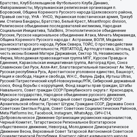
Братство, Клуб Болельщиков Футбольного Клуба Динамо,
Файзрахманисты, Мусульманская религиозная организация п.
Боровский, Община Коренного Русского народа Щелковского района,
Правый сектор, УНА - УНСО, Украинская повстанческая армия, Тризуб
им. Степана Бандеры, Братство, Белый Крест, Misanthropic division,
Религиозное объединение последователей инглиизма, Народная
Социальная Инициатива, TulaSkins, Этнополитическое объединение
Русские, Русское национальное объединение Атака, Мечеть Мирмамеда,
Община Коренного Русского народа г. Астрахани, ВОЛЯ, Меджлис
крымскотатарского народа, Рубеж Севера, ТОЙС, О противодействии
экстремистской деятельности, РЕВТАТПОД, Артподготовка, Штольц, В
честь иконы Божией Матери Державная, Сектор 16, Независимость,
Фирма, Молодежная правозащитная группа МПГ, Курсом Правды и
Единения, Каракольская инициативная группа, Автоград Крю, Союз
Славянских Сил Руси, Алля-Аят, Благотворительный пансионат Ак Умут,
Русская республика Русь, Арестантское уголовное единство, Башкорт,
Нация и свобода, Нация и свобода, W.H.С., Фалунь Дафа, Иртыш Ultras,
Русский Патриотический клуб-Новокузнецк/РПК, Сибирский державный
союз, Фонд борьбы с коррупцией, Фонд защиты прав граждан, Штабы
Навального, Совет граждан СССР Прикубанского округа г. Краснодара,
Мужское государство, Народное объединение русского движения,
Народное движение Адат, Народный совет граждан РСФСР СССР
Архангельской области, Проект Штурм, Граждане СССР, Держава Союз
Советских Светлых Родов, Совет Советских Социалистических Районов,
Meta Platforms Inc, Facebook, Instagram, WhatsApp, СИЧ-С14,
Добровольческое Движение Организации украинских националистов,
Черный Комитет, Татарстанское Региональное Всетатарское
общественное движение, Невоград, Молодежное Демократическое
Движение Весна, Верховный Совет Татарской Автономной Советской
Социалистической Республики, Конгресс ойрат-калмыцкого народа,