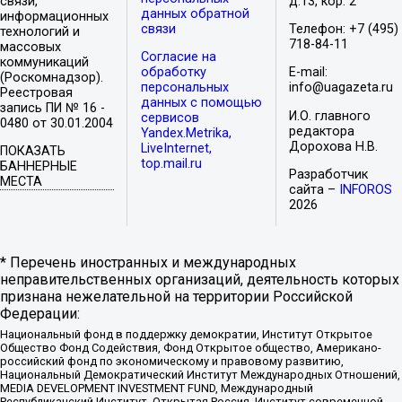
связи,
д.13, кор. 2
данных обратной
информационных
связи
Телефон: +7 (495)
технологий и
718-84-11
массовых
Согласие на
коммуникаций
обработку
E-mail:
(Роскомнадзор).
персональных
info@uagazeta.ru
Реестровая
данных с помощью
запись ПИ № 16 -
И.О. главного
сервисов
0480 от 30.01.2004
редактора
Yandex.Metrika,
Дорохова Н.В.
LiveInternet,
ПОКАЗАТЬ
top.mail.ru
БАННЕРНЫЕ
Разработчик
МЕСТА
сайта –
INFOROS
2026
* Перечень иностранных и международных
неправительственных организаций, деятельность которых
признана нежелательной на территории Российской
Федерации:
Национальный фонд в поддержку демократии, Институт Открытое
Общество Фонд Содействия, Фонд Открытое общество, Американо-
российский фонд по экономическому и правовому развитию,
Национальный Демократический Институт Международных Отношений,
MEDIA DEVELOPMENT INVESTMENT FUND, Международный
Республиканский Институт, Открытая Россия, Институт современной