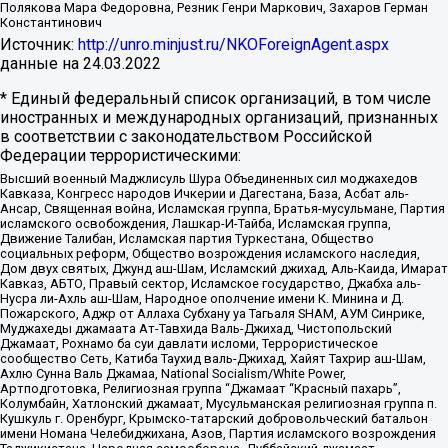
Полякова Мара Федоровна, Резник Генри Маркович, Захаров Герман
Константинович
Источник:
http://unro.minjust.ru/NKOForeignAgent.aspx
данные на
24.03.2022
* Единый федеральный список организаций, в том числе
иностранных и международных организаций, признанных
в соответствии с законодательством Российской
Федерации террористическими:
Высший военный Маджлисуль Шура Объединенных сил моджахедов
Кавказа, Конгресс народов Ичкерии и Дагестана, База, Асбат аль-
Ансар, Священная война, Исламская группа, Братья-мусульмане, Партия
исламского освобождения, Лашкар-И-Тайба, Исламская группа,
Движение Талибан, Исламская партия Туркестана, Общество
социальных реформ, Общество возрождения исламского наследия,
Дом двух святых, Джунд аш-Шам, Исламский джихад, Аль-Каида, Имарат
Кавказ, АБТО, Правый сектор, Исламское государство, Джабха аль-
Нусра ли-Ахль аш-Шам, Народное ополчение имени К. Минина и Д.
Пожарского, Аджр от Аллаха Субхану уа Тагьаля SHAM, АУМ Синрике,
Муджахеды джамаата Ат-Тавхида Валь-Джихад, Чистопольский
Джамаат, Рохнамо ба суи давлати исломи, Террористическое
сообщество Сеть, Катиба Таухид валь-Джихад, Хайят Тахрир аш-Шам,
Ахлю Сунна Валь Джамаа, National Socialism/White Power,
Артподготовка, Религиозная группа “Джамаат “Красный пахарь”,
Колумбайн, Хатлонский джамаат, Мусульманская религиозная группа п.
Кушкуль г. Оренбург, Крымско-татарский добровольческий батальон
имени Номана Челебиджихана, Азов, Партия исламского возрождения