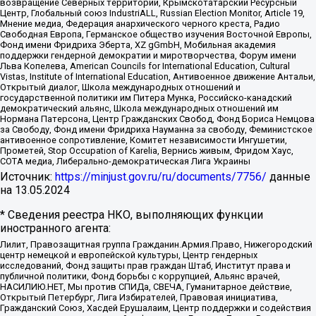
возвращение Северных территорий, Крымскотатарский Ресурсный
Центр, Глобальный союз IndustriALL, Russian Election Monitor, Article 19,
Мнение медиа, Федерация анархического черного креста, Радио
Свободная Европа, Германское общество изучения Восточной Европы,
Фонд имени Фридриха Эберта, XZ gGmbH, Мобильная академия
поддержки гендерной демократии и миротворчества, Форум имени
Льва Копелева, American Councils for International Education, Cultural
Vistas, Institute of International Education, Антивоенное движение Антальи,
Открытый диалог, Школа международных отношений и
государственной политики им Питера Мунка, Российско-канадский
демократический альянс, Школа международных отношений им
Нормана Патерсона, Центр Гражданских Свобод, Фонд Бориса Немцова
за Свободу, Фонд имени Фридриха Науманна за свободу, Феминистское
антивоенное сопротивление, Комитет независимости Ингушетии,
Прометей, Stop Occupation of Karelia, Вернись живым, Фридом Хаус,
СОТА медиа, Либерально-демократическая Лига Украины
Источник:
https://minjust.gov.ru/ru/documents/7756/
данные
на
13.05.2024
* Сведения реестра НКО, выполняющих функции
иностранного агента:
Лилит, Правозащитная группа Гражданин.Армия.Право, Нижегородский
центр немецкой и европейской культуры, Центр гендерных
исследований, Фонд защиты прав граждан Штаб, Институт права и
публичной политики, Фонд борьбы с коррупцией, Альянс врачей,
НАСИЛИЮ.НЕТ, Мы против СПИДа, СВЕЧА, Гуманитарное действие,
Открытый Петербург, Лига Избирателей, Правовая инициатива,
Гражданский Союз, Хасдей Ерушалаим, Центр поддержки и содействия