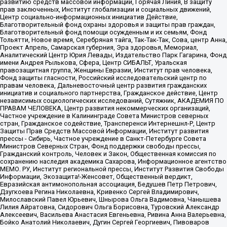
развитию средств массовой информации, Горячая Линия, В защиту
прав заключенных, Институт глобализации и социальных движений,
Центр социально-информационных инициатив Действие,
Благотворительный фонд охраны здоровья и защиты прав граждан,
Благотворительный фонд помощи осужденным и их семьям, Фонд
Тольятти, Новое время, Серебряная тайга, Так-Так-Так, Сова, центр Анна,
Проект Апрель, Самарская губерния, Эра здоровья, Мемориал,
Аналитический Центр Юрия Левады, Издательство Парк Гагарина, Фонд
имени Андрея Рылькова, Сфера, Центр СИБАЛЬТ, Уральская
правозащитная группа, Женщины Евразии, Институт прав человека,
Фонд защиты гласности, Российский исследовательский центр по
правам человека, Дальневосточный центр развития гражданских
инициатив и социального партнерства, Гражданское действие, Центр
независимых социологических исследований, Сутяжник, АКАДЕМИЯ ПО
ПРАВАМ ЧЕЛОВЕКА, Центр развития некоммерческих организаций,
Частное учреждение в Калининграде Совета Министров северных
стран, Гражданское содействие, Трансперенси Интернешнл-Р, Центр
Защиты Прав Средств Массовой Информации, Институт развития
прессы - Сибирь, Частное учреждение в Санкт-Петербурге Совета
Министров Северных Стран, Фонд поддержки свободы прессы,
Гражданский контроль, Человек и Закон, Общественная комиссия по
сохранению наследия академика Сахарова, Информационное агентство
МЕМО. РУ, Институт региональной прессы, Институт Развития Свободы
Информации, Экозащита!-Женсовет, Общественный вердикт,
Евразийская антимонопольная ассоциация, Бедушев Петр Петрович,
Дзугкоева Регина Николаевна, Кривенко Сергей Владимирович,
Милославский Павел Юрьевич, Шнырова Ольга Вадимовна, Чанышева
Лилия Айратовна, Сидорович Ольга Борисовна, Туровский Александр
Алексеевич, Васильева Анастасия Евгеньевна, Ривина Анна Валерьевна,
Бойко Анатолий Николаевич, Дугин Сергей Георгиевич, Пивоваров