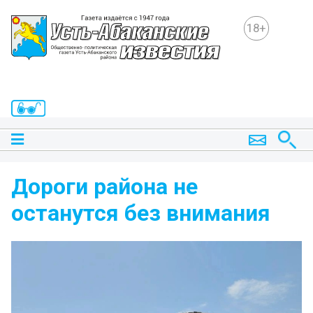
18+
Дороги района не
останутся без внимания