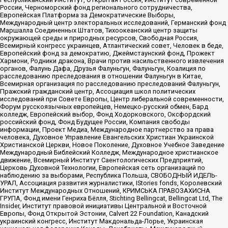
России, Черноморский фонд регионального сотрудничества,
Европейская Платформа за Демократические Выборы,
Международный центр электоральных исследований, Германский фонд
Маршалла Соединенных Штатов, Тихоокеанский центр защиты
окружающей среды и природных ресурсов, Свободная Россия,
Всемирный конгресс украинцев, Атлантический совет, Человек в беде,
Европейский фонд за демократию, Джеймстаунский фонд, Прожект
Хармони, Родники дракона, Врачи против насильственного извлечения
органов, Фалунь Дафа, Друзья Фалуньгун, Фалуньгун, Коалиция по
расследованию преследования в отношении Фалуньгун в Китае,
Всемирная организация по расследованию преследований Фалуньгун,
Пражский гражданский центр, Ассоциация школ политических
исследований при Совете Европы, Центр либеральной современности,
Форум русскоязычных европейцев, Немецко-русский обмен, Бард
колледж, Европейский выбор, Фонд Ходорковского, Оксфордский
российский фонд, Фонд Будущее России, Компания свободы
информации, Проект Медиа, Международное партнерство за права
человека, Духовное Управление Евангельских Христиан Украинской
Христианской Церкви, Новое Поколение, Духовное Учебное Заведение
Международный Библейский Колледж, Международное христианское
движение, Всемирный Институт Саентологических Предприятий,
Церковь Духовной Технологии, Европейская сеть организаций по
наблюдению за выборами, Республика Польша, СВОБОДНЫЙ ИДЕЛЬ-
УРАЛ, Ассоциация развития журналистики, IStories fonds, Королевский
Институт Международных Отношений, КРИМСЬКА ПРАВОЗАХИСНА
ГРУПА, Фонд имени Генриха Бёлля, Stichting Bellingcat, Bellingcat Ltd, The
Insider, Институт правовой инициативы Центральной и Восточной
Европы, Фонд Открытой Эстонии, Calvert 22 Foundation, Канадский
украинский конгресс, Институт Макдональда-Лорье, Украинская