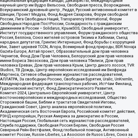
национальная федерация Канады, Декабристы, Международный
научный центр им Вудро Вильсона, Свободная пресса, Возрождение,
Всеукраинский духовный центр , Риддл, Русский антивоенный комитет в
Швеции, Проект Медуза, Фонд Андрея Сахарова, Форум свободной
России, Лига Свободных Наций, Transparеncy International, Форум
Свободных Народов ПостРоссии, Солидарность с гражданским
движением в России – Solidarus, КрымSOS, Свободный университет,
Институт государственного управления, Форум гражданского общества
Россия, Беллона, Союз жителей островов Тисима и Хабомаи, Съезд
народных депутатов, Гринпис Интернешнл, Фонд борьбы с коррупцией
Инк, Завет церквей TCCN, Агора, Всемирный фонд природы, BDR Novaja
Gazeta-Europe, Алтай проект, Образовательный дом прав человека
Чернигов, Фонд Дом Прав Человека, Белорусский дом прав человека
имени Бориса Звозскова, Дом прав человека Тбилиси, Дом прав
человека Ереван, Дом прав человека Крым, Центр дикого лосося, TVR
Studios, ТВ Дождь, Центр европейских исследований им Вилфрида
Мартенса, Сетевое объединение журналистов расследователей,
АЛЛАТРА, За свободную Россию, Свободная Бурятия, Uralic, UnKremlin,
Международная федерация транспортных рабочих, ИстЧам Финланд,
Гудзоновский институт, Фонд Демократического Развития,
Комитет-2024, Центрально-Европейский университет, Центр
восточноевропейских и международных исследований, Общество
Сторожевой башни, Библии и трактатов Свидетелей Иеговы,
Гражданский Совет, Центр анализа европейской политики,
Академическая сеть Восточная Европа, Российский комитет действия,
РЭНД корпорейшн, Русская Америка за демократию в России,
Настоящая Россия, Глобальная сеть журналистов-расследователей,
Служба поддержки, Свободная Россия Берлин, Свободная Россия
Северный Рейн-Вестфалия, Фонд глобальной помощи, Антивоенный
комитет России, Russie-Libertes, La Asocicion de Rusos Libres, Союз за