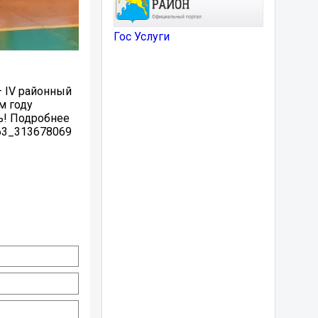
Гос Услуги
– IV районный
м году
ть! Подробнее
763_313678069