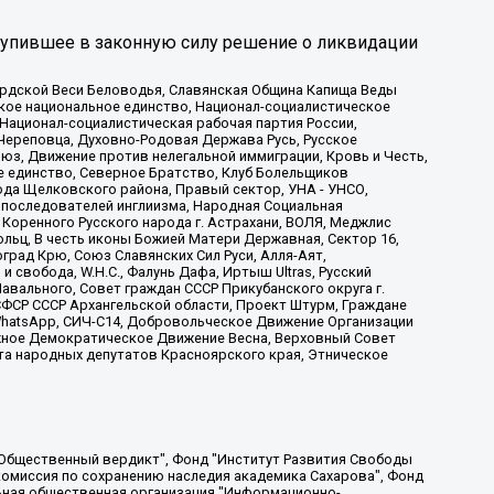
тупившее в законную силу решение о ликвидации
ардской Веси Беловодья, Славянская Община Капища Веды
ское национальное единство, Национал-социалистическое
 Национал-социалистическая рабочая партия России,
Череповца, Духовно-Родовая Держава Русь, Русское
з, Движение против нелегальной иммиграции, Кровь и Честь,
е единство, Северное Братство, Клуб Болельщиков
ода Щелковского района, Правый сектор, УНА - УНСО,
ие последователей инглиизма, Народная Социальная
 Коренного Русского народа г. Астрахани, ВОЛЯ, Меджлис
льц, В честь иконы Божией Матери Державная, Сектор 16,
рад Крю, Союз Славянских Сил Руси, Алля-Аят,
 свобода, W.H.С., Фалунь Дафа, Иртыш Ultras, Русский
вального, Совет граждан СССР Прикубанского округа г.
ФСР СССР Архангельской области, Проект Штурм, Граждане
, WhatsApp, СИЧ-С14, Добровольческое Движение Организации
жное Демократическое Движение Весна, Верховный Совет
та народных депутатов Красноярского края, Этническое
, Дальневосточное общественное движение "Маяк", Санкт-Петербургская ЛГБТ-инициативная группа "Выход", Инициативная группа ЛГБТ+ "Реверс", Алексеев Андрей Викторович, Бекбулатова Таисия Львовна, Беляев Иван Михайлович, Владыкина Елена Сергеевна, Гельман Марат Александрович, Никульшина Вероника Юрьевна, Толоконникова Надежда Андреевна, Шендерович Виктор Анатольевич, Общество с ограниченной ответственностью "Данное сообщение", Общество с ограниченной ответственностью Издательский дом "Новая глава", Айнбиндер Александра Александровна, Московский комьюнити-центр для ЛГБТ+инициатив, Благотворительный фонд развития филантропии, Deutsche Welle (Германия, Kurt-Schumacher-Strasse 3, 53113 Bonn), Борзунова Мария Михайловна, Воробьев Виктор Викторович, Голубева Анна Львовна, Константинова Алла Михайловна, Малкова Ирина Владимировна, Мурадов Мурад Абдулгалимович, Осетинская Елизавета Николаевна, Понасенков Евгений Николаевич, Ганапольский Матвей Юрьевич, Киселев Евгений Алексеевич, Борухович Ирина Григорьевна, Дремин Иван Тимофеевич, Дубровский Дмитрий Викторович, Красноярская региональная общественная организация поддержки и развития альтернативных образовательных технологий и межкультурных коммуникаций "ИНТЕРРА", Маяковская Екатерина Алексеевна, Фейгин Марк Захарович, Филимонов Андрей Викторович, Дзугкоева Регина Николаевна, Доброхотов Роман Александрович, Дудь Юрий Александрович, Елкин Сергей Владимирович, Кругликов Кирилл Игоревич, Сабунаева Мария Леонидовна, Семенов Алексей Владимирович, Шаинян Карен Багратович, Шульман Екатерина Михайловна, Асафьев Артур Валерьевич, Вахштайн Виктор Семенович, Венедиктов Алексей Алексеевич, Лушникова Екатерина Евгеньевна, Волков Леонид Михайлович, Невзоров Александр Глебович, Пархоменко Сергей Борисович, Сироткин Ярослав Николаевич, Кара-Мурза Владимир Владимирович, Баранова Наталья Владимировна, Гозман Леонид Яковлевич, Кагарлицкий Борис Юльевич, Климарев Михаил Валерьевич, Милов Владимир Станиславович, Автономная некоммерческая организация Краснодарский центр современного искусства "Типография", Моргенштерн Алишер Тагирович, Соболь Любовь Эдуардовна, Общество с ограниченной ответственностью "ЛИЗА НОРМ", Каспаров Гарри Кимович, Ходорковский Михаил Борисович, Общество с ограниченной ответственностью "Апрельские тезисы", Данилович Ирина Брониславовна, Кашин Олег Владимирович, Петров Николай Владимирович, Пивоваров Алексей Владимирович, Соколов Михаил Владимирович, Цветкова Юлия Владимировна, Чичваркин Евгений Александрович, Комитет против пыток/Команда против пыток, Общество с ограниченной ответственностью "Первый научный", Общество с ограниченной ответственностью "Вертолет и ко", Белоцерковская Вероника Борисовна, Кац Максим Евгеньевич, Лазарева Татьяна Юрьевна, Шаведдинов Руслан Табризович, Яшин Илья Валерьевич, Общество с ограниченной ответственностью "Иноагент ААВ", Алешковский Дмитрий Петрович, Альбац Евгения Марковна, Быков Дмитрий Львович, Галямина Юлия Евгеньевна, Лойко Сергей Леонидович, Мартынов Кирилл Константинович, Медведев Сергей Александрович, Крашенинников Федор Геннадиевич, Гордеева Катерина Вл