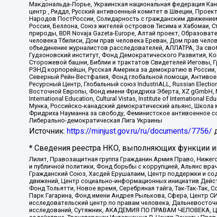
Макдональда-Лорье, Украинская национальная федерация Кан
центр , Риддл, Русский антивоенный комитет в Швеции, Проект
Народов ПостРоссии, Солидарность с гражданским движением 
Россия, Беллона, Союз жителей островов Тисима и Хабомаи, 
природы, BDR Novaja Gazeta-Europe, Алтай проект, Образова
человека Тбилиси, Дом прав человека Ереван, Дом прав челов
объединение журналистов расследователей, АЛЛАТРА, За своб
Гудзоновский институт, Фонд Демократического Развития, К
Сторожевой башни, Библии и трактатов Свидетелей Иеговы, Г
РЭНД корпорейшн, Русская Америка за демократию в России, 
Северный Рейн-Вестфалия, Фонд глобальной помощи, Антивоенн
Ресурсный Центр, Глобальный союз IndustriALL, Russian Electi
Восточной Европы, Фонд имени Фридриха Эберта, XZ gGmbH, М
International Education, Cultural Vistas, Institute of Intern
Мунка, Российско-канадский демократический альянс, Школа
Фридриха Науманна за свободу, Феминистское антивоенное соп
Либерально-демократическая Лига Украины
Источник:
https://minjust.gov.ru/ru/documents/7756/
д
* Сведения реестра НКО, выполняющих функции ин
Лилит, Правозащитная группа Гражданин.Армия.Право, Нижего
и публичной политики, Фонд борьбы с коррупцией, Альянс вр
Гражданский Союз, Хасдей Ерушалаим, Центр поддержки и сод
движений, Центр социально-информационных инициатив Дейс
Фонд Тольятти, Новое время, Серебряная тайга, Так-Так-Так,
Парк Гагарина, Фонд имени Андрея Рылькова, Сфера, Центр С
исследовательский центр по правам человека, Дальневосточн
исследований, Сутяжник, АКАДЕМИЯ ПО ПРАВАМ ЧЕЛОВЕКА, Це