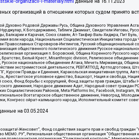
istskie-organizacii-i-materialy.html
данные на
16.11.2023
зных организаций в отношении которых судом принято вс
ской Духовно Родовой Державы Русь, Община Духовного Управления Асг
Нурджулар, К Богодержавию, Таблиги Джамаат, Свидетели Иеговы, Рус
, Балкарии и Карачая, Союз славян, Ат-Такфир Валь-Хиджра, Пит Буль,
рмия воли народа, Национальная Социалистическая Инициатива города 
ви Православных Староверов-Инглингов, Русский общенациональный сою
ганизация общественного политического движения Русское национально
елигиозная организация п. Боровский, Община Коренного Русского нар
 Братство, Белый Крест, Misanthropic division, Религиозное объединен
е, Русское национальное объединение Атака, Мечеть Мирмамеда, Община
йствии экстремистской деятельности, РЕВТАТПОД, Артподготовка, Што
, Курсом Правды и Единения, Каракольская инициативная группа, Автог
ь, Арестантское уголовное единство, Башкорт, Нация и свобода, Нация и
союз, Фонд борьбы с коррупцией, Фонд защиты прав граждан, Штабы На
сского движения, Народное движение Адат, Народный совет граждан РС
х Социалистических Районов, Meta Platforms Inc, Facebook, Instagram
Региональное Всетатарское общественное движение, Невоград, Молоде
ки, Конгресс ойрат-калмыцкого народа, Исполнительный комитет сове
анные на
03.05.2024
 "Мы против СПИДа", Камалягин Денис Николаевич, Маркелов Сергей Евгеньевич, Пономарев Лев Александрович, Савицкая Людмила Алексеевна, Автономная некоммерческая организация "Центр по работе с проблемой насилия "НАСИЛИЮ.НЕТ", Межрегиональный профессиональный союз работников здравоохранения "Альянс врачей", Юридическое лицо, зарегистрированное в Латвийской Республике, SIA "Medusa Project" (регистрационный номер 40103797863, дата регистрации 10.06.2014), Некоммерческая организация "Фонд по борьбе с коррупцией", Автономная некоммерческая организация "Институт права и публичной политики", Баданин Роман Сергеевич, Гликин Максим Александрович, Железнова Мария Михайловна, Лукьянова Юлия Сергеевна, Маетная Елизавета Витальевна, Маняхин Петр Борисович, Чуракова Ольга Владимировна, Ярош Юлия Петровна, Юридическое лицо "The Insider SIA", зарегистрированное в Риге, Латвийская Республика (дата регистрации 26.06.2015), являющееся администратором доменного имени интернет-издания "The Insider SIA", https://theins.ru, Постернак Алексей Евгеньевич, Рубин Михаил Аркадьевич, Анин Роман Александрович, Юридическое лицо Istories fonds, зарегистрированное в Латвийской Республике (регистрационный номер 50008295751, дата регистрации 24.02.2020), Великовский Дмитрий Александрович, Долинина Ирина Николаевна, Мароховская Алеся Алексеевна, Шлейнов Роман Юрьевич, Шмагун Олеся Валентиновна, Общество с ограниченной ответственностью "Альтаир 2021", Общество с ограниченной ответственностью "Вега 2021", Общество с ограниченной ответственностью "Главный редактор 2021", Общество с ограниченной ответственностью "Ромашки монолит", Важенков Артем Валерьевич, Ивановская областная общественная организация "Центр гендерных исследований", Гурман Юрий Альбертович, Медиапроект "ОВД-Инфо", Егоров Владимир Владимирович, Жилинский Владимир Александрович, Общество с ограниченной ответственностью "ЗП", Иванова София Юрьевна, Карезина Инна Павловна, Кильтау Екатерина Викторовна, Петров Алексей Викторович, Пискунов Сергей Евгеньевич, Смирнов Сергей Сергеевич, Тихонов Михаил Сергеевич, Общество с ограниченной ответственностью "ЖУРНАЛИСТ-ИНОСТРАННЫЙ АГЕНТ", Арапова Галина Юрьевна, Вольтская Татьяна Анатольевна, Американская компания "Mason G.E.S. Anonymous Foundation" (США), являющаяся владельцем интернет-издания https://mnews.world/, Компания "Stichting Bellingcat", зарегистрированная в Нидерландах (дата регистрации 11.07.2018), Захаров Андрей Вячеславович, Клепиковская Екатерина Дмитриевна, Общество с ограниченной ответственностью "МЕМО", Перл Роман Александрович, Симонов Евгений Алексеевич, Соловьева Елена Анатольевна, Сотников Даниил Владимирович, Сурначева Елизавета Дмитриевна, Автономная некоммерческая организация по защите прав человека и информированию населения "Якутия – Наше Мнение", Общество с ограниченной ответственностью "Москоу диджитал медиа", с 26.01.2023 Общество с ограниченной ответственностью "Чайка Белые сады", Ветошкина Валерия Валерьевна, Заговора Максим Александрович, Межрегиональное общественное движение "Российская ЛГБТ - сеть", Оленичев Максим Владимирович, Павлов Иван Юрьевич, Скворцова Елена Сергеевна, Общество с ограниченной ответственностью "Как бы инагент", Кочетков Игорь Викторович, Общество с ограниченной ответственностью "Честные выборы", Еланчик Олег Александрович, Общество с ограниченной ответственностью "Нобелевский призыв", Гималова Регина Эмилевна, Григорьев Андрей Валерьевич, Григорьева Алина Александровна, Ассоциация по содействию защите прав призывников, альтернативнослужащих и военнослужащих "Правозащитная группа "Гражданин.Армия.Право", Хисамова Регина Фаритовна, Автономная некоммерческая организация по реализации социально-правовых программ "Лилит"