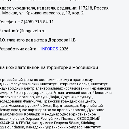
Адрес учредителя, издателя, редакции: 117218, Россия,
г. Москва, ул. Кржижановского, д.13, кор. 2
Телефон: +7 (495) 718-84-11
E-mail: info@uagazeta.ru
И.О. главного редактора Дорохова Н.В.
Разработчик сайта –
INFOROS
2026
на нежелательной на территории Российской
-российский фонд по экономическому и правовому
ый Республиканский Институт, Открытая Россия, Институт
ждународный центр электоральных исследований, Германский
мирный конгресс украинцев, Атлантический совет, Человек в
звлечения органов, Фалунь Дафа, Друзья Фалуньгун,
еследований Фалуньгун, Пражский гражданский центр,
цев, Немецко-русский обмен, Бард колледж, Европейский
Международное партнерство за права человека, Духовное
ый Библейский Колледж, Международное христианское
аблюдению за выборами, Республика Польша, СВОБОДНЫЙ
АХИСНА ГРУПА, Фонд имени Генриха Бёлля, Stichting
t 22 Foundation, Канадский украинский конгресс, Институт