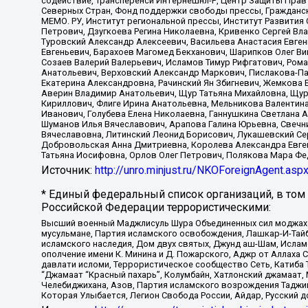
содействие, Трансперенси Интернешнл-Р, Центр Защиты Прав
Северных Стран, Фонд поддержки свободы прессы, Гражданск
МЕМО. РУ, Институт региональной прессы, Институт Развити
Петрович, Дзугкоева Регина Николаевна, Кривенко Сергей В
Туровский Александр Алексеевич, Васильева Анастасия Евген
Евгеньевич, Барахоев Магомед Бекханович, Шарипков Олег В
Созаев Валерий Валерьевич, Исламов Тимур Рифгатович, Рома
Анатольевич, Верховский Александр Маркович, Пислакова-Па
Екатерина Александровна, Рачинский Ян Збигневич, Жемкова 
Аверин Владимир Анатольевич, Щур Татьяна Михайловна, Щур
Кириллович, Флиге Ирина Анатольевна, Мельникова Валентин
Иванович, Голубева Елена Николаевна, Ганнушкина Светлана 
Шуманов Илья Вячеславович, Арапова Галина Юрьевна, Свечн
Вячеславовна, Литинский Леонид Борисович, Лукашевский Се
Добровольская Анна Дмитриевна, Королева Александра Евген
Татьяна Иосифовна, Орлов Олег Петрович, Полякова Мара Фе
Источник:
http://unro.minjust.ru/NKOForeignAgent.asp
* Единый федеральный список организаций, в том
Российской Федерации террористическими:
Высший военный Маджлисуль Шура Объединенных сил моджахедо
мусульмане, Партия исламского освобождения, Лашкар-И-Тай
исламского наследия, Дом двух святых, Джунд аш-Шам, Ислам
ополчение имени К. Минина и Д. Пожарского, Аджр от Аллаха 
давлати исломи, Террористическое сообщество Сеть, Катиба Та
“Джамаат “Красный пахарь”, Колумбайн, Хатлонский джамаат, 
Челебиджихана, Азов, Партия исламского возрождения Таджи
Которая Улыбается, Легион Свобода России, Айдар, Русский 