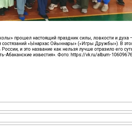
колы» прошел настоящий праздник силы, ловкости и духа 
и состязаний «Ынархас Ойыннары» («Игры Дружбы»). В это
России, и это название как нельзя лучше отразило его су
ть-Абаканские известия». Фото: https://vk.ru/album-106096