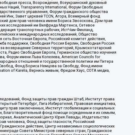
вободная пресса, Возрождение, Всеукраинский духовный
х Наций, Transparеncy International, Форум Свободных
ударственного управления, Форум гражданского общества
ией Инк, Завет церквей TCCN, Агора, Всемирный фонд
сский дом прав человека имени Бориса Звозскова, Дом прав
ских исследований им Вилфрида Мартенса, Сетевое
едерация транспортных рабочих, ИстЧам Финланд,
ропейских и международных исследований, Общество
я сеть Восточная Европа, Российский комитет действия,
жба поддержки, Свободная Россия Берлин, Свободная Россия
оюз за возвращение Северных территорий, Крымскотатарский
 креста, Радио Свободная Европа, Германское общество изучения
 Форум имени Льва Копелева, American Councils for
международных отношений и государственной политики им Питера
Свобод, Фонд Бориса Немцова за Свободу, Фонд имени
ion of Karelia, Вернись живым, Фридом Хаус, СОТА медиа,
ледований, Фонд защиты прав граждан Штаб, Институт права
Открытый Петербург, Лига Избирателей, Правовая инициатива,
иту прав заключенных, Институт глобализации и социальных
н, Благотворительный фонд помощи осужденным и их семьям,
Мемориал, Аналитический Центр Юрия Левады, Издательство
рав человека, Фонд защиты гласности, Российский
 Гражданское действие, Центр независимых социологических
ининграде Совета Министров северных стран, Гражданское