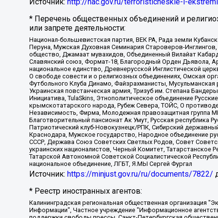
Источник:
http://nac.gov.ru/terroristicheskie-i-ekstrem
* Перечень общественных объединений и религио
или запрете деятельности:
Национал-большевистская партия, ВЕК РА, Рада земли Кубан
Перуна, Мужская Духовная Семинария Староверов-Инглингов, 
общество, Джамаат мувахидов, Объединенный Вилайат Кабарды
Славянский союз, Формат-18, Благородный Орден Дьявола, А
национальное единство, Древнерусской Инглистической церк
О свободе совести и о религиозных объединениях, Омская ор
Футбольного Клуба Динамо, Файзрахманисты, Мусульманская р
Украинская повстанческая армия, Тризуб им. Степана Бандеры,
Инициатива, TulaSkins, Этнополитическое объединение Русски
крымскотатарского народа, Рубеж Севера, ТОЙС, О противоде
Независимость, Фирма, Молодежная правозащитная группа МПГ
Благотворительный пансионат Ак Умут, Русская республика Рус
Патриотический клуб-Новокузнецк/РПК, Сибирский державный 
Краснодара, Мужское государство, Народное объединение ру
СССР, Держава Союз Советских Светлых Родов, Совет Советски
украинских националистов, Черный Комитет, Татарстанское 
Татарской Автономной Советской Социалистической Республи
национальное объединение, ЛГБТ, Я.МЫ Сергей Фургал
Источник:
https://minjust.gov.ru/ru/documents/7822/
д
* Реестр иностранных агентов:
Калининградская региональная общественная организация "Экозащита!-Женсовет", Фонд содействия защите прав и свобод граждан "Общественный вердикт", Фонд "Институт Развития Свободы Информации", Частное учреждение "Информационное агентство МЕМО. РУ", Региональная общественная организация "Общественная комиссия по сохранению наследия академика Сахарова", Фонд поддержки свободы прессы, Санкт-Петербургская общественная правозащитная организация "Гражданский контроль", Межрегиональная общественная организация "Информационно-просветительский центр "Мемориал", Региональный Фонд "Центр Защиты Прав Средств Массовой Информации", с 05.12.2023 Фонд "Центр Защиты Прав Средств массовой информации", Региональная общественная благотворительная организация помощи беженцам и мигрантам "Гражданское содействие", Негосударственное образовательное учреждение дополнительного профессионального образования (повышение квалификации) специалистов "АКАДЕМИЯ ПО ПРАВАМ ЧЕЛОВЕКА", Свердловская региональная общественная организация "Сутяжник", Автономная некоммерческая организация "Центр независимых социологических исследований", Союз общественных объединений "Российский исследовательский центр по правам человека", Региональное общественное учреждение научно-информационный центр "МЕМОРИАЛ", Некоммерческая организация "Фонд защиты гласности", Автономная некоммерческая организация "Институт прав человека", Городская общественная организация "Екатеринбургское общество "МЕМОРИАЛ", Городская общественная организация "Рязанское историко-просветительское и правозащитное общество "Мемориал" (Рязанский Мемориал), Челябинский региональный орган общественной самодеятельности – женское общественное объединение "Женщины Евразии", Челябинский региональный орган общественной самодеятельности "Уральская правозащитная группа", Фонд содействия защите здоровья и социальной справедливости имени Андрея Рылькова, Автономная Некоммерческая Организация "Аналитический Центр Юрия Левады", Автономная некоммерческая организация социальной поддержки населения "Проект Апрель", Региональная общественная организация помощи женщинам и детям, находящимся в кризисной ситуации "Информационно-методический центр "Анна", Фонд содействия развитию массовых коммуникаций и правовому просвещению "Так-так-Так", Фонд содействия устойчивому развитию "Серебряная тайга", Свердловский региональный общественный фонд социальных проектов "Новое время", "Idel.Реалии", Кавказ.Реалии, Крым.Реалии, Телеканал Настоящее Время, Татаро-башкирская служба Радио Свобода (Azatliq Radiosi), Радио Свободная Европа/Радио Свобода (PCE/PC), "Сибирь.Реалии", "Фактограф", Благотворительный фонд помощи осужденным и их семьям, Автономная некоммерческая организация "Институт глобализации и социальных движений", Фонд "В защиту прав заключенных", Частное учреждение "Центр поддержки и содействия развитию средств массовой информации", Пензенский региональный общественный благотворительный фонд "Гражданский союз", "Север.Реалии", Некоммерческая организация Фонд "Правовая инициатива", Общество с ограниченной ответственностью "Радио Свободная Европа/Радио Свобода", Чешское информационное агентство "MEDIUM-ORIENT", Красноярская региональная общественная организация