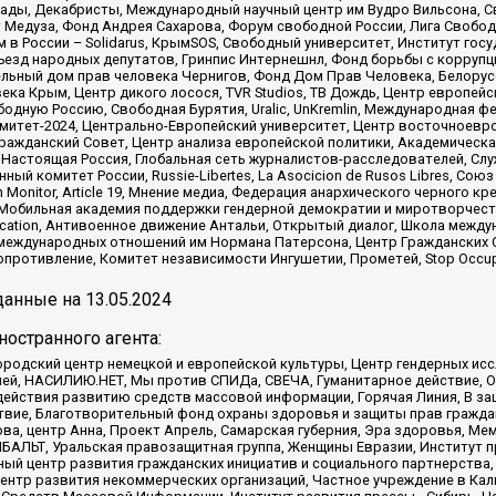
ады, Декабристы, Международный научный центр им Вудро Вильсона, С
 Медуза, Фонд Андрея Сахарова, Форум свободной России, Лига Свободны
в России – Solidarus, КрымSOS, Свободный университет, Институт гос
Съезд народных депутатов, Гринпис Интернешнл, Фонд борьбы с коррупц
тельный дом прав человека Чернигов, Фонд Дом Прав Человека, Белору
ека Крым, Центр дикого лосося, TVR Studios, ТВ Дождь, Центр европей
одную Россию, Свободная Бурятия, Uralic, UnKremlin, Международная ф
омитет-2024, Центрально-Европейский университет, Центр восточноев
ражданский Совет, Центр анализа европейской политики, Академическа
Настоящая Россия, Глобальная сеть журналистов-расследователей, Слу
ый комитет России, Russie-Libertes, La Asocicion de Rusos Libres, С
on Monitor, Article 19, Мнение медиа, Федерация анархического черного
обильная академия поддержки гендерной демократии и миротворчества,
ational Education, Антивоенное движение Антальи, Открытый диалог, Школа 
 международных отношений им Нормана Патерсона, Центр Гражданских 
ротивление, Комитет независимости Ингушетии, Прометей, Stop Occupat
анные на
13.05.2024
остранного агента:
родский центр немецкой и европейской культуры, Центр гендерных исс
ачей, НАСИЛИЮ.НЕТ, Мы против СПИДа, СВЕЧА, Гуманитарное действие, 
ействия развитию средств массовой информации, Горячая Линия, В защ
твие, Благотворительный фонд охраны здоровья и защиты прав гражда
 Сова, центр Анна, Проект Апрель, Самарская губерния, Эра здоровья, 
ИБАЛЬТ, Уральская правозащитная группа, Женщины Евразии, Институт п
ый центр развития гражданских инициатив и социального партнерства,
нтр развития некоммерческих организаций, Частное учреждение в Кал