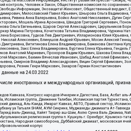
 Средств Массовой Информации, Институт развития прессы - Сибирь, Ч
ий контроль, Человек и Закон, Общественная комиссия по сохранению
я Свободы Информации, Экозащита!-Женсовет, Общественный вердикт, 
ладимирович, Милославский Павел Юрьевич, Шнырова Ольга Вадимовна,
ьевна, Ривина Анна Валерьевна, Бойко Анатолий Николаевич, Дугин Сер
икторович, Мошель Ирина Ароновна, Шведов Григорий Сергеевич, Поно
нова Ольга Евгеньевна, Щаров Сергей Алексадрович, Цирульников Бори
ркер Марина Петровна, Кочеткова Татьяна Владимировна, Чуркина Нат
Елена Борисовна, Гудков Лев Дмитриевич, Илларионова Юлия Юрьевна, С
 Николай Алексеевич, Блинушов Андрей Юрьевич, Мосин Алексей Генна
а Дмитриевна, Вититинова Елена Владимировна, Баженова Светлана Куп
Алексеевна, Закс Елена Владимировна, Буртина Елена Юрьевна, Гендель
иков Анатолий Мариевич, Прохоров Вадим Юрьевич, Шахова Елена Влад
ргей Маркович, Бахмин Вячеслав Иванович, Шабад Анатолий Ефимович, 
ьевна, Смирнов Владимир Александрович, Вицин Сергей Ефимович, Зол
доровна, Резник Генри Маркович, Захаров Герман Константинович
x
данные на
24.03.2022
 числе иностранных и международных организаций, призна
в Кавказа, Конгресс народов Ичкерии и Дагестана, База, Асбат аль-Ан
ба, Исламская группа, Движение Талибан, Исламская партия Туркестан
ский джихад, Аль-Каида, Имарат Кавказ, АБТО, Правый сектор, Исламск
Субхану уа Тагьаля SHAM, АУМ Синрике, Муджахеды джамаата Ат-Тавхида
ухид валь-Джихад, Хайят Тахрир аш-Шам, Ахлю Сунна Валь Джамаа, Natio
Мусульманская религиозная группа п. Кушкуль г. Оренбург, Крымско-т
кистана, Народная самооборона, Дуббайский джамаат, московская ячей
добровольческий корпус