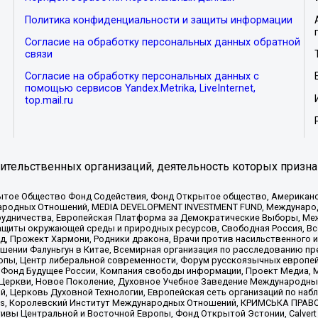
Политика конфиденциальности и защиты информации
Согласие на обработку персональных данных обратной
связи
Согласие на обработку персональных данных с
помощью сервисов Yandex.Metrika, LiveInternet,
top.mail.ru
тельственных организаций, деятельность которых призна
ытое Общество Фонд Содействия, Фонд Открытое общество, Американо
родных Отношений, MEDIA DEVELOPMENT INVESTMENT FUND, Международн
рудничества, Европейская Платформа за Демократические Выборы, Ме
щиты окружающей среды и природных ресурсов, Свободная Россия, Все
, Прожект Хармони, Родники дракона, Врачи против насильственного и
шении Фалуньгун в Китае, Всемирная организация по расследованию пр
опы, Центр либеральной современности, Форум русскоязычных европей
Фонд Будущее России, Компания свободы информации, Проект Медиа, 
 Церкви, Новое Поколение, Духовное Учебное Заведение Международн
й, Церковь Духовной Технологии, Европейская сеть организаций по н
nds, Королевский Институт Международных Отношений, КРИМСЬКА ПРАВОЗ
ициативы Центральной и Восточной Европы, Фонд Открытой Эстонии, Calver