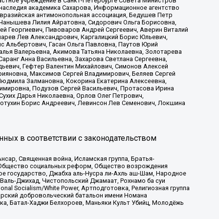
астное учреждение в Санкт-Петербурге Совета Министров
 наследия академика Сахарова, Информационное агентство
Евразийская антимонопольная ассоциация, Бедушев Петр
 Чанышева Лилия Айратовна, Сидорович Ольга Борисовна,
гей Георгиевич, Пивоваров Андрей Сергеевич, Аверин Виталий
марев Лев Александрович, Каргалицкий Борис Юльевич,
с Альбертович, Гасан Ольга Павловна, Паутов Юрий
алья Валерьевна, Акимова Татьяна Николаевна, Золотарева
аранг Анна Васильевна, Захарова Светлана Сергеевна,
дьевич, Гефтер Валентин Михайлович, Симонов Алексей
рияновна, Максимов Сергей Владимирович, Беляев Сергей
 Людмила Залмановна, Кокорина Екатерина Алексеевна,
имировна, Подузов Сергей Васильевич, Протасова Ирина
Сухих Дарья Николаевна, Орлов Олег Петрович,
отухин Борис Андреевич, Левинсон Лев Семенович, Локшина
нных в соответствии с законодательством
сар, Священная война, Исламская группа, Братья-
а, Общество социальных реформ, Общество возрождения
ое государство, Джабха аль-Нусра ли-Ахль аш-Шам, Народное
 Валь-Джихад, Чистопольский Джамаат, Рохнамо ба суи
nal Socialism/White Power, Артподготовка, Религиозная группа
атарский добровольческий батальон имени Номана
ка, Батал-Хаджи Белхороев, Маньяки Культ Убийц, Молодёжь