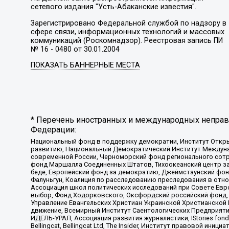
сетевого издания "Усть-Абаканские известия".
Зарегистрировано Федеральной службой по надзору в
сфере связи, информационных технологий и массовых
коммуникаций (Роскомнадзор). Реестровая запись ПИ
№ 16 - 0480 от 30.01.2004
ПОКАЗАТЬ БАННЕРНЫЕ МЕСТА
* Перечень иностранных и международных неправи
Федерации:
Национальный фонд в поддержку демократии, Институт Откр
развитию, Национальный Демократический Институт Междуна
современной России, Черноморский фонд регионального сот
фонд Маршалла Соединенных Штатов, Тихоокеанский центр за
беде, Европейский фонд за демократию, Джеймстаунский фонд
Фалуньгун, Коалиция по расследованию преследования в отно
Ассоциация школ политических исследований при Совете Евр
выбор, Фонд Ходорковского, Оксфордский российский фонд, 
Управление Евангельских Христиан Украинской Христианской
движение, Всемирный Институт Саентологических Предприяти
ИДЕЛЬ-УРАЛ, Ассоциация развития журналистики, IStories fo
Bellingcat, Bellingcat Ltd, The Insider, Институт правовой ин