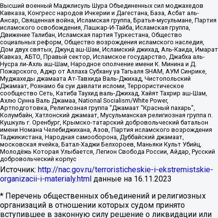
Высший военный Маджлисуль Шура Объединенных сил моджахедов
Кавказа, Конгресс народов Ичкерии и Дагестана, База, Асбат аль-
Ансар, Священная война, Исламская группа, Братья-мусульмане, Партия
исламского освобождения, Лашкар-И-Тайба, Исламская группа,
Движение Талибан, Исламская партия Туркестана, Общество
социальных реформ, Общество возрождения исламского наследия,
Дом двух святых, Джунд аш-Шам, Исламский джихад, Аль-Каида, Имарат
Кавказ, АБТО, Правый сектор, Исламское государство, Джабха аль-
Нусра ли-Ахль аш-Шам, Народное ополчение имени К. Минина и Д.
Пожарского, Аджр от Аллаха Субхану уа Тагьаля SHAM, АУМ Синрике,
Муджахеды джамаата Ат-Тавхида Валь-Джихад, Чистопольский
Джамаат, Рохнамо ба суи давлати исломи, Террористическое
сообщество Сеть, Катиба Таухид валь-Джихад, Хайят Тахрир аш-Шам,
Ахлю Сунна Валь Джамаа, National Socialism/White Power,
Артподготовка, Религиозная группа “Джамаат “Красный пахарь”,
Колумбайн, Хатлонский джамаат, Мусульманская религиозная группа п.
Кушкуль г. Оренбург, Крымско-татарский добровольческий батальон
имени Номана Челебиджихана, Азов, Партия исламского возрождения
Таджикистана, Народная самооборона, Дуббайский джамаат,
московская ячейка, Батал-Хаджи Белхороев, Маньяки Культ Убийц,
Молодёжь Которая Улыбается, Легион Свобода России, Айдар, Русский
добровольческий корпус
Источник:
http://nac.gov.ru/terroristicheskie-i-ekstremistskie-
organizacii-i-materialy.html
данные на
16.11.2023
* Перечень общественных объединений и религиозных
организаций в отношении которых судом принято
вступившее в законную силу решение о ликвидации или