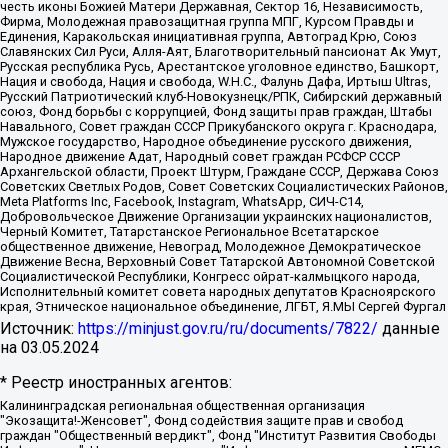
честь иконы Божией Матери Державная, Сектор 16, Независимость,
Фирма, Молодежная правозащитная группа МПГ, Курсом Правды и
Единения, Каракольская инициативная группа, Автоград Крю, Союз
Славянских Сил Руси, Алля-Аят, Благотворительный пансионат Ак Умут,
Русская республика Русь, Арестантское уголовное единство, Башкорт,
Нация и свобода, Нация и свобода, W.H.С., Фалунь Дафа, Иртыш Ultras,
Русский Патриотический клуб-Новокузнецк/РПК, Сибирский державный
союз, Фонд борьбы с коррупцией, Фонд защиты прав граждан, Штабы
Навального, Совет граждан СССР Прикубанского округа г. Краснодара,
Мужское государство, Народное объединение русского движения,
Народное движение Адат, Народный совет граждан РСФСР СССР
Архангельской области, Проект Штурм, Граждане СССР, Держава Союз
Советских Светлых Родов, Совет Советских Социалистических Районов,
Meta Platforms Inc, Facebook, Instagram, WhatsApp, СИЧ-С14,
Добровольческое Движение Организации украинских националистов,
Черный Комитет, Татарстанское Региональное Всетатарское
общественное движение, Невоград, Молодежное Демократическое
Движение Весна, Верховный Совет Татарской Автономной Советской
Социалистической Республики, Конгресс ойрат-калмыцкого народа,
Исполнительный комитет совета народных депутатов Красноярского
края, Этническое национальное объединение, ЛГБТ, Я.МЫ Сергей Фургал
Источник:
https://minjust.gov.ru/ru/documents/7822/
данные
на
03.05.2024
* Реестр иностранных агентов:
Калининградская региональная общественная организация "Экозащита!-Женсовет", Фонд содействия защите прав и свобод граждан "Общественный вердикт", Фонд "Институт Развития Свободы Информации", Частное учреждение "Информационное агентство МЕМО. РУ", Региональная общественная организация "Общественная комиссия по сохранению наследия академика Сахарова", Фонд поддержки свободы прессы, Санкт-Петербургская общественная правозащитная организация "Гражданский контроль", Межрегиональная общественная организация "Информационно-просветительский центр "Мемориал", Региональный Фонд "Центр Защиты Прав Средств Массовой Информации", с 05.12.2023 Фонд "Центр Защиты Прав Средств массовой информации", Региональная общественная благотворительная организация помощи беженцам и мигрантам "Гражданское содействие", Негосударственное образовательное учреждение дополнительного профессионального образования (повышение квалификации) специалистов "АКАДЕМИЯ ПО ПРАВАМ ЧЕЛОВЕКА", Свердловская региональная общественная организация "Сутяжник", Автономная некоммерческая организация "Центр независимых социологических исследований", Союз общественных объединений "Российский исследовательский центр по правам человека", Региональное общественное учреждение научно-информационный центр "МЕМОРИАЛ", Некоммерческая организация "Фонд защиты гласности", Автономная некоммерческая организация "Институт прав человека", Городская общественная организация "Екатеринбургское общество "МЕМОРИАЛ", Городская общественная организация "Рязанское историко-просветительское и правозащитное общество "Мемориал" (Рязанский Мемориал), Челябинский региональный орган общественной самодеятельности – женское общественное объединение "Женщины Евразии", Челябинский региональный орган общественной самодеятельности "Уральская правозащитная группа", Фонд содействия защите здоровья и социальной справедливости имени Андрея Рылькова, Автономная Некоммерческая Организация "Аналитический Центр Юрия Левады", Автономная некоммерческая организация социальной поддержки населения "Проект Апрель", Региональная общественная организация помощи женщинам и детям, находящимся в кризисной ситуации "Информационно-методический центр "Анна", Фонд содействия развитию массовых коммуникаций и правовому просвещению "Так-так-Так", Фонд содействия устойчивому развитию "Серебряная тайга", Свердловский региональный общественный фонд социальных проектов "Новое время", "Idel.Реалии", Кавказ.Реалии, Крым.Реалии, Телеканал Настоящее Время, Татаро-башкирская служба Радио Свобода (Azatliq Radiosi), Радио Свободная Европа/Радио Свобода (PCE/PC), "Сибирь.Реалии", "Фактограф", Благотворительный фонд помощи осужденным и их семьям, Автономная некоммерческая организация "Институт глобализации и социальных движений", Фонд "В защиту прав заключенных", Частное учреждение "Центр поддержки и содействия развитию средств массовой информации", Пензенский региональный общественный благотворительный фонд "Гражданский союз", "Север.Реалии", Некоммерческая организация Фонд "Правовая инициатива", Общество с ограниченной ответственностью "Радио Свободная Европа/Радио Свобода", Чешское информационное агентство "MEDIUM-ORIENT", Красноярская региональная общественная организация "Мы против СПИДа", Камалягин Денис Николаевич, Маркелов Сергей Евгеньевич, Пономарев Лев Александрович, Савицкая Людмила Алексеевна, Автономная некоммерческая организация "Центр по работе с проблемой насилия "НАСИЛИЮ.НЕТ", Межрегиональный профессиональный союз работников здравоохранения "Альянс врачей", Юридическое лицо, зарегистрированное в Латвийской Республике, SIA "Medusa Project" (регистрационный номер 40103797863, дата регистрации 10.06.2014), Некоммерческая организация "Фонд по борьбе с коррупцией", Автономная некоммерческая организация "Институт права и публичной политики", Баданин Роман Сергеевич, Гликин Максим Александрович, Железнова Мария Михайловна, Лукьянова Юлия Сергеевна, Маетная Елизавета Витальевна, Маняхин Петр Борисович, Чуракова Ольга Владимировна, Ярош Юлия Петровна, Юридическое лицо "The Insider SIA", зарегистрированное в Риге, Латвийская Республика (дата регистрации 26.06.2015), являющееся администратором доменного имени интернет-издания "The Insider SIA", https://theins.ru, Постернак Алексей Евгеньевич, Рубин Михаил Аркадьевич, Анин Роман Александрович, Юридическое лицо Istories fonds, зарегистрированное в Латвийской Республике (регистрационный номер 50008295751, дата регистрации 24.02.2020), Великовский Дмитрий Александрович, Долинина Ирина Николаевна, Мароховская Алеся Алексеевна, Шлейнов Роман Юрьевич, Шмагун Олеся Валентиновна, Общество с ограниченной ответственностью "Альтаир 2021", Общество с ограниченной ответственностью "Вега 2021", Общество с ограниченной ответственностью "Главный редактор 2021", Общество с ограниченной ответственностью "Ромашки монолит", Важенков Артем Валерьевич, Ивановская областная общественная организация "Центр гендерных исследований", Гурман Юрий Альбертович, Медиапроект "ОВД-Инфо", Егоров Владимир Владимирович, Жилинский Владимир Александрович, Общество с ограниченной ответственностью "ЗП", Иванова София Юрьевна, Карезина Инна Павловна, Кильтау Екатерина Викторовна, Петров Алексей Викторович, Пискунов Сергей Евгеньевич, Смирнов Сергей Сергеевич, Тихонов Михаил Сергеевич, Общество с ограниченной ответственностью "ЖУРНАЛИСТ-ИНОСТРАННЫЙ АГЕНТ", Арапова Галина Юрьевна, Вольтская Татьяна Анатольевна, Американская компания "Mason G.E.S. Anonymous Foundation" (США), являющаяся владельцем интернет-издания https://mnews.world/, Компания "Stichting Bellingcat", зарегистрированная в Нидерландах (дата регистрации 11.07.2018), Захаров Андрей Вячеславович, Клепиковская Екатерина Дмитриевна, Общество с ограниченной ответственностью "МЕМО", Перл Роман Александрович, Симонов Евгений Алексеевич, Соловьева Елена Анатольевна, Сотников Даниил Владимирович, Сурначева Елизавета Дмитриевна, Автономная некоммерческая организация по защите прав человека и информированию населения "Якутия – Наше Мнение", Общество с ограниченной ответственностью "Москоу диджитал медиа", с 26.01.2023 Общество с ограниченной ответственностью "Чайка Белые сады", Ветошкина Валерия Валерьевна, Заговора Максим Александрович, Межрегиональное общественное движение "Российская ЛГБТ - сеть", Оленичев Максим Владимирович, Павлов Иван Юрьевич, Скворцова Елена Сергеевна, Общество с ограниченной ответственностью "Как бы инагент", Кочетков Игорь Викторович, Общество с ограниченной ответственностью "Честные выборы", Еланчик Олег Александрович, Общество с ограниченной ответственностью "Нобелевский призыв", Гималова Регина Эмилевна, Григорьев Андрей Валерьевич, Григорьева Алина Александровна, Ассоциация по содействию защите прав призывников, альтернативнослужащих и военнослужащих "Правозащитная группа "Гражданин.Армия.Право", Хисамова Регина Фаритовна, Автономная некоммерческая организация по реализации социально-правовых программ "Лилит", Дальневосточное общественное движение "Маяк", Санкт-Петербургская ЛГБТ-инициативная группа "Выход", Инициативная группа ЛГБТ+ "Реверс", Алексеев Андрей Викторович, Бекбулатова Таисия Львовна, Беляев Иван Михайлович, Владыкина Елена Сергеевна, Гельман Марат Александрович, Никульшина Вероника Юрьевна, Толоконникова Надежда Андреевна, Шендерович Виктор Анатольевич, Общество с ограниченной ответственностью "Данное сообщение", Общество с ограниченной ответственностью Издательский дом "Новая глава", Айнбиндер Александра Александровна, Московский комьюнити-центр для ЛГБТ+инициатив, Благотворительный фонд развития филантропии, Deutsche Welle (Германия, Kurt-Schumacher-Strasse 3, 53113 Bonn), Борзунова Мария Михайловна, Воробьев Виктор Викторович, Голубева Анна Львовна, Константинова Алла Михайловна, Малкова Ирина Владимировна, Мурадов Мурад Абдулгалимович, Осетинская Елизавета Николаевна, Понасенков Евгений Николаевич, Ганапольский Матвей Юрьевич, Киселев Евгений Алексеевич, Борухович Ирина Григорьевна, Дремин Иван Тимофеевич, Дубровский Дмитрий Викторович, Красноярская региональная общественная организация поддержки и развития альтернативных образовательных технологий и межкультурных коммуникаций "ИНТЕРРА", Маяковская Екатерина Алексеевна, Фейгин Марк Захарович, Филимонов Андрей Викторович, Дзугкоева Регина Николаевна, Доброхотов Роман Александрович, Дудь Юрий Александрович, Елкин Сергей Владимирович, Кругликов Кирилл Игоревич, Сабунаева Мария Леонидовна, Семенов Алексей Владимирович, Шаинян Карен Багратович, Шульман Екатерина Михайловна, Асафьев Артур Валерьевич, Вахштайн Виктор Семенович, Венедиктов Алексей Алексеевич, Лушникова Екатерина Евгеньевна, Волков Леонид Михайлович, Невзоров Александр Глебович, Пархоменко Сергей Борисович, Сироткин Ярослав Николаевич, Кара-Мурза Владимир Владимирович, Баранова Наталья Владимировна, Гозман Леонид Яковлевич, Кагарлицкий Борис Юльевич, Климарев Михаил Валерьевич, Милов Владимир Станиславович, Автономная некоммерческая организация Краснодарский центр современного искусства "Типография", Моргенштерн Алишер Тагирович, Соболь Любовь Эдуардовна, Общество с ограниченной ответственностью "ЛИЗА НОРМ", Каспаров Гарри Кимович, Ходорковский Михаил Борисович, Общество с ограниченной ответственностью "Апрельские тезисы", Данилович Ирина Брониславовна, Кашин Олег Владимирович, Петров Николай Владимирович, Пивоваров Алексей Владимирович, Соколов Михаил Владимирович, Цветкова Юлия Владимировна, Чичваркин Евгений Александрович, Комитет против пыток/Команда против пыток, Общество с ограниченной ответственностью "Первый научный", Общество с ограниченной ответственностью "Вертолет и ко", Белоцерковская Вероника Борисовна, Кац Максим Евгеньевич, Лазарева Татьяна Юрьевна, Шаведдинов Руслан Табризович, Яшин Илья Валерьевич, Общество с ограниченной ответственностью "Иноагент ААВ", Алешковский Дмитрий Петрович, Альбац Евгения Марковна, Быков Дмитрий Львович, Галямина Юлия Евгеньевна, Лойко Сергей Леонидович, Мартынов Кирилл Константинович, Медведев Сергей Александрович, Крашенинников Федор Геннадиевич, Гордеева Катерина Вл