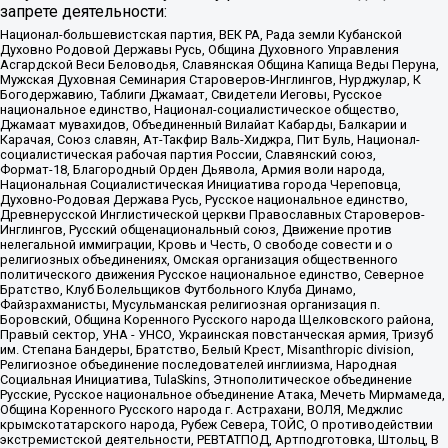
запрете деятельности:
Национал-большевистская партия, ВЕК РА, Рада земли Кубанской
Духовно Родовой Державы Русь, Община Духовного Управления
Асгардской Веси Беловодья, Славянская Община Капища Веды Перуна,
Мужская Духовная Семинария Староверов-Инглингов, Нурджулар, К
Богодержавию, Таблиги Джамаат, Свидетели Иеговы, Русское
национальное единство, Национал-социалистическое общество,
Джамаат мувахидов, Объединенный Вилайат Кабарды, Балкарии и
Карачая, Союз славян, Ат-Такфир Валь-Хиджра, Пит Буль, Национал-
социалистическая рабочая партия России, Славянский союз,
Формат-18, Благородный Орден Дьявола, Армия воли народа,
Национальная Социалистическая Инициатива города Череповца,
Духовно-Родовая Держава Русь, Русское национальное единство,
Древнерусской Инглистической церкви Православных Староверов-
Инглингов, Русский общенациональный союз, Движение против
нелегальной иммиграции, Кровь и Честь, О свободе совести и о
религиозных объединениях, Омская организация общественного
политического движения Русское национальное единство, Северное
Братство, Клуб Болельщиков Футбольного Клуба Динамо,
Файзрахманисты, Мусульманская религиозная организация п.
Боровский, Община Коренного Русского народа Щелковского района,
Правый сектор, УНА - УНСО, Украинская повстанческая армия, Тризуб
им. Степана Бандеры, Братство, Белый Крест, Misanthropic division,
Религиозное объединение последователей инглиизма, Народная
Социальная Инициатива, TulaSkins, Этнополитическое объединение
Русские, Русское национальное объединение Атака, Мечеть Мирмамеда,
Община Коренного Русского народа г. Астрахани, ВОЛЯ, Меджлис
крымскотатарского народа, Рубеж Севера, ТОЙС, О противодействии
экстремистской деятельности, РЕВТАТПОД, Артподготовка, Штольц, В