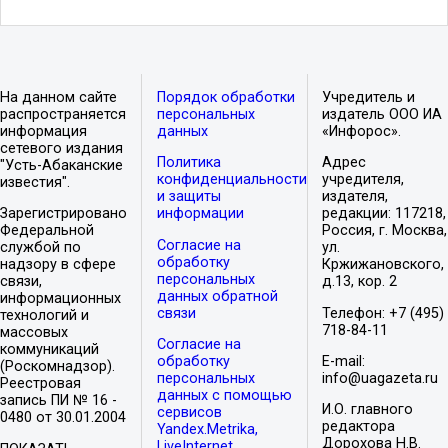
На данном сайте
Порядок обработки
Учредитель и
распространяется
персональных
издатель ООО ИА
информация
данных
«Инфорос».
сетевого издания
Политика
Адрес
"Усть-Абаканские
конфиденциальности
учредителя,
известия".
и защиты
издателя,
Зарегистрировано
информации
редакции: 117218,
Федеральной
Россия, г. Москва,
Согласие на
службой по
ул.
обработку
надзору в сфере
Кржижановского,
персональных
связи,
д.13, кор. 2
данных обратной
информационных
связи
Телефон: +7 (495)
технологий и
718-84-11
массовых
Согласие на
коммуникаций
обработку
E-mail:
(Роскомнадзор).
персональных
info@uagazeta.ru
Реестровая
данных с помощью
запись ПИ № 16 -
И.О. главного
сервисов
0480 от 30.01.2004
редактора
Yandex.Metrika,
Дорохова Н.В.
LiveInternet,