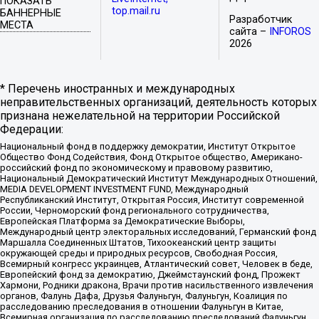
ПОКАЗАТЬ
top.mail.ru
БАННЕРНЫЕ
Разработчик
МЕСТА
сайта –
INFOROS
2026
* Перечень иностранных и международных
неправительственных организаций, деятельность которых
признана нежелательной на территории Российской
Федерации:
Национальный фонд в поддержку демократии, Институт Открытое
Общество Фонд Содействия, Фонд Открытое общество, Американо-
российский фонд по экономическому и правовому развитию,
Национальный Демократический Институт Международных Отношений,
MEDIA DEVELOPMENT INVESTMENT FUND, Международный
Республиканский Институт, Открытая Россия, Институт современной
России, Черноморский фонд регионального сотрудничества,
Европейская Платформа за Демократические Выборы,
Международный центр электоральных исследований, Германский фонд
Маршалла Соединенных Штатов, Тихоокеанский центр защиты
окружающей среды и природных ресурсов, Свободная Россия,
Всемирный конгресс украинцев, Атлантический совет, Человек в беде,
Европейский фонд за демократию, Джеймстаунский фонд, Прожект
Хармони, Родники дракона, Врачи против насильственного извлечения
органов, Фалунь Дафа, Друзья Фалуньгун, Фалуньгун, Коалиция по
расследованию преследования в отношении Фалуньгун в Китае,
Всемирная организация по расследованию преследований Фалуньгун,