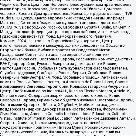
Чернигов, Фонд Дом Прав Человека, Белорусский дом прав человека
имени Бориса Звозскова, Дом прав человека Тбилиси, Дом прав
человека Ереван, Дом прав человека Крым, Центр дикого лосося, TVR
Studios, ТВ Дождь, Центр европейских исследований им Вилфрида
Мартенса, Сетевое объединение журналистов расследователей,
АЛЛАТРА, За свободную Россию, Свободная Бурятия, Uralic, UnKremlin,
Международная федерация транспортных рабочих, ИстЧам Финланд,
Гудзоновский институт, Фонд Демократического Развития,
Комитет-2024, Центрально-Европейский университет, Центр
восточноевропейских и международных исследований, Общество
Сторожевой башни, Библии и трактатов Свидетелей Иеговы,
Гражданский Совет, Центр анализа европейской политики,
Академическая сеть Восточная Европа, Российский комитет действия,
РЭНД корпорейшн, Русская Америка за демократию в России,
Настоящая Россия, Глобальная сеть журналистов-расследователей,
Служба поддержки, Свободная Россия Берлин, Свободная Россия
Северный Рейн-Вестфалия, Фонд глобальной помощи, Антивоенный
комитет России, Russie-Libertes, La Asocicion de Rusos Libres, Союз за
возвращение Северных территорий, Крымскотатарский Ресурсный
Центр, Глобальный союз IndustriALL, Russian Election Monitor, Article 19,
Мнение медиа, Федерация анархического черного креста, Радио
Свободная Европа, Германское общество изучения Восточной Европы,
Фонд имени Фридриха Эберта, XZ gGmbH, Мобильная академия
поддержки гендерной демократии и миротворчества, Форум имени
Льва Копелева, American Councils for International Education, Cultural
Vistas, Institute of International Education, Антивоенное движение Антальи,
Открытый диалог, Школа международных отношений и
государственной политики им Питера Мунка, Российско-канадский
демократический альянс, Школа международных отношений им