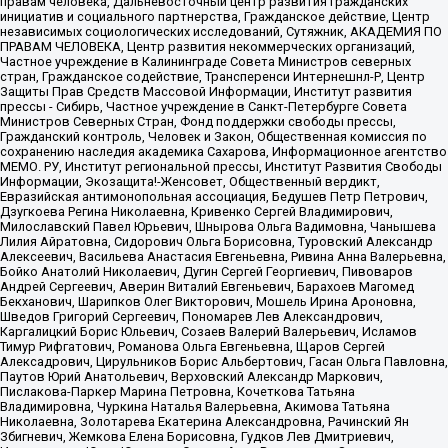
правам человека, Дальневосточный центр развития гражданских
инициатив и социального партнерства, Гражданское действие, Центр
независимых социологических исследований, Сутяжник, АКАДЕМИЯ ПО
ПРАВАМ ЧЕЛОВЕКА, Центр развития некоммерческих организаций,
Частное учреждение в Калининграде Совета Министров северных
стран, Гражданское содействие, Трансперенси Интернешнл-Р, Центр
Защиты Прав Средств Массовой Информации, Институт развития
прессы - Сибирь, Частное учреждение в Санкт-Петербурге Совета
Министров Северных Стран, Фонд поддержки свободы прессы,
Гражданский контроль, Человек и Закон, Общественная комиссия по
сохранению наследия академика Сахарова, Информационное агентство
МЕМО. РУ, Институт региональной прессы, Институт Развития Свободы
Информации, Экозащита!-Женсовет, Общественный вердикт,
Евразийская антимонопольная ассоциация, Бедушев Петр Петрович,
Дзугкоева Регина Николаевна, Кривенко Сергей Владимирович,
Милославский Павел Юрьевич, Шнырова Ольга Вадимовна, Чанышева
Лилия Айратовна, Сидорович Ольга Борисовна, Туровский Александр
Алексеевич, Васильева Анастасия Евгеньевна, Ривина Анна Валерьевна,
Бойко Анатолий Николаевич, Дугин Сергей Георгиевич, Пивоваров
Андрей Сергеевич, Аверин Виталий Евгеньевич, Барахоев Магомед
Бекханович, Шарипков Олег Викторович, Мошель Ирина Ароновна,
Шведов Григорий Сергеевич, Пономарев Лев Александрович,
Каргалицкий Борис Юльевич, Созаев Валерий Валерьевич, Исламов
Тимур Рифгатович, Романова Ольга Евгеньевна, Щаров Сергей
Алексадрович, Цирульников Борис Альбертович, Гасан Ольга Павловна,
Паутов Юрий Анатольевич, Верховский Александр Маркович,
Пислакова-Паркер Марина Петровна, Кочеткова Татьяна
Владимировна, Чуркина Наталья Валерьевна, Акимова Татьяна
Николаевна, Золотарева Екатерина Александровна, Рачинский Ян
Збигневич, Жемкова Елена Борисовна, Гудков Лев Дмитриевич,