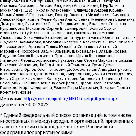
Илларионова Юлия Юрьевна, Саранг Анна Васильевна, Захарова
Светлана Сергеевна, Аверин Владимир Анатольевич, Щур Татьяна
Михайловна, Щур Николай Алексеевич, Блинушов Андрей Юрьевич,
Мосин Алексей Геннадьевич, Гефтер Валентин Михайлович, Симонов
Алексей Кириллович, Флиге Ирина Анатольевна, Мельникова Валентина
Дмитриевна, Вититинова Елена Владимировна, Баженова Светлана
Куприяновна, Максимов Сергей Владимирович, Беляев Сергей
Иванович, Голубева Елена Николаевна, Ганнушкина Светлана
Алексеевна, Закс Елена Владимировна, Буртина Елена Юрьевна, Гендель
Людмила Залмановна, Кокорина Екатерина Алексеевна, Шуманов Илья
Вячеславович, Арапова Галина Юрьевна, Свечников Анатолий
Мариевич, Прохоров Вадим Юрьевич, Шахова Елена Владимировна,
Подузов Сергей Васильевич, Протасова Ирина Вячеславовна,
Литинский Леонид Борисович, Лукашевский Сергей Маркович, Бахмин
Вячеслав Иванович, Шабад Анатолий Ефимович, Сухих Дарья
Николаевна, Орлов Олег Петрович, Добровольская Анна Дмитриевна,
Королева Александра Евгеньевна, Смирнов Владимир Александрович,
Вицин Сергей Ефимович, Золотухин Борис Андреевич, Левинсон Лев
Семенович, Локшина Татьяна Иосифовна, Орлов Олег Петрович,
Полякова Мара Федоровна, Резник Генри Маркович, Захаров Герман
Константинович
Источник:
http://unro.minjust.ru/NKOForeignAgent.aspx
данные на
24.03.2022
* Единый федеральный список организаций, в том числе
иностранных и международных организаций, признанных
в соответствии с законодательством Российской
Федерации террористическими: