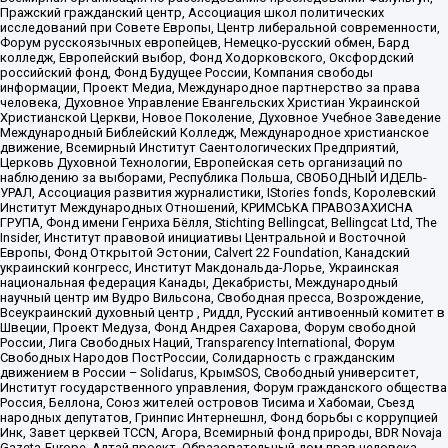
Пражский гражданский центр, Ассоциация школ политических
исследований при Совете Европы, Центр либеральной современности,
Форум русскоязычных европейцев, Немецко-русский обмен, Бард
колледж, Европейский выбор, Фонд Ходорковского, Оксфордский
российский фонд, Фонд Будущее России, Компания свободы
информации, Проект Медиа, Международное партнерство за права
человека, Духовное Управление Евангельских Христиан Украинской
Христианской Церкви, Новое Поколение, Духовное Учебное Заведение
Международный Библейский Колледж, Международное христианское
движение, Всемирный Институт Саентологических Предприятий,
Церковь Духовной Технологии, Европейская сеть организаций по
наблюдению за выборами, Республика Польша, СВОБОДНЫЙ ИДЕЛЬ-
УРАЛ, Ассоциация развития журналистики, IStories fonds, Королевский
Институт Международных Отношений, КРИМСЬКА ПРАВОЗАХИСНА
ГРУПА, Фонд имени Генриха Бёлля, Stichting Bellingcat, Bellingcat Ltd, The
Insider, Институт правовой инициативы Центральной и Восточной
Европы, Фонд Открытой Эстонии, Calvert 22 Foundation, Канадский
украинский конгресс, Институт Макдональда-Лорье, Украинская
национальная федерация Канады, Декабристы, Международный
научный центр им Вудро Вильсона, Свободная пресса, Возрождение,
Всеукраинский духовный центр , Риддл, Русский антивоенный комитет в
Швеции, Проект Медуза, Фонд Андрея Сахарова, Форум свободной
России, Лига Свободных Наций, Transparеncy International, Форум
Свободных Народов ПостРоссии, Солидарность с гражданским
движением в России – Solidarus, КрымSOS, Свободный университет,
Институт государственного управления, Форум гражданского общества
Россия, Беллона, Союз жителей островов Тисима и Хабомаи, Съезд
народных депутатов, Гринпис Интернешнл, Фонд борьбы с коррупцией
Инк, Завет церквей TCCN, Агора, Всемирный фонд природы, BDR Novaja
Gazeta-Europe, Алтай проект, Образовательный дом прав человека