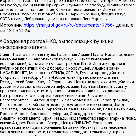
Нормана Патерсона, Центр Гражданских Свобод, Фонд Бориса Немцова
за Свободу, Фонд имени Фридриха Науманна за свободу, Феминистское
антивоенное сопротивление, Комитет независимости Ингушетии,
Прометей, Stop Occupation of Karelia, Вернись живым, Фридом Хаус,
СОТА медиа, Либерально-демократическая Лига Украины
Источник:
https://minjust.gov.ru/ru/documents/7756/
данные
на
13.05.2024
* Сведения реестра НКО, выполняющих функции
иностранного агента:
Лилит, Правозащитная группа Гражданин.Армия.Право, Нижегородский
центр немецкой и европейской культуры, Центр гендерных
исследований, Фонд защиты прав граждан Штаб, Институт права и
публичной политики, Фонд борьбы с коррупцией, Альянс врачей,
НАСИЛИЮ.НЕТ, Мы против СПИДа, СВЕЧА, Гуманитарное действие,
Открытый Петербург, Лига Избирателей, Правовая инициатива,
Гражданский Союз, Хасдей Ерушалаим, Центр поддержки и содействия
развитию средств массовой информации, Горячая Линия, В защиту
прав заключенных, Институт глобализации и социальных движений,
Центр социально-информационных инициатив Действие,
Благотворительный фонд охраны здоровья и защиты прав граждан,
Благотворительный фонд помощи осужденным и их семьям, Фонд
Тольятти, Новое время, Серебряная тайга, Так-Так-Так, Сова, центр Анна,
Проект Апрель, Самарская губерния, Эра здоровья, Мемориал,
Аналитический Центр Юрия Левады, Издательство Парк Гагарина, Фонд
имени Андрея Рылькова, Сфера, Центр СИБАЛЬТ, Уральская
правозащитная группа, Женщины Евразии, Институт прав человека,
Фонд защиты гласности, Российский исследовательский центр по