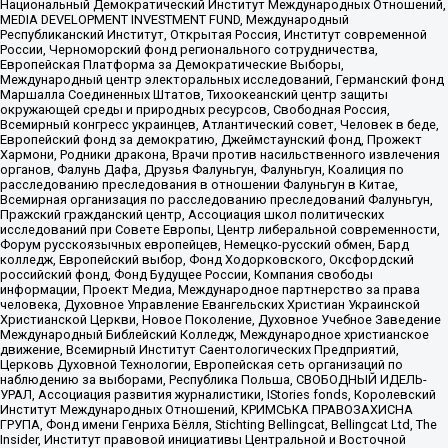
Национальный Демократический Институт Международных Отношений,
MEDIA DEVELOPMENT INVESTMENT FUND, Международный
Республиканский Институт, Открытая Россия, Институт современной
России, Черноморский фонд регионального сотрудничества,
Европейская Платформа за Демократические Выборы,
Международный центр электоральных исследований, Германский фонд
Маршалла Соединенных Штатов, Тихоокеанский центр защиты
окружающей среды и природных ресурсов, Свободная Россия,
Всемирный конгресс украинцев, Атлантический совет, Человек в беде,
Европейский фонд за демократию, Джеймстаунский фонд, Прожект
Хармони, Родники дракона, Врачи против насильственного извлечения
органов, Фалунь Дафа, Друзья Фалуньгун, Фалуньгун, Коалиция по
расследованию преследования в отношении Фалуньгун в Китае,
Всемирная организация по расследованию преследований Фалуньгун,
Пражский гражданский центр, Ассоциация школ политических
исследований при Совете Европы, Центр либеральной современности,
Форум русскоязычных европейцев, Немецко-русский обмен, Бард
колледж, Европейский выбор, Фонд Ходорковского, Оксфордский
российский фонд, Фонд Будущее России, Компания свободы
информации, Проект Медиа, Международное партнерство за права
человека, Духовное Управление Евангельских Христиан Украинской
Христианской Церкви, Новое Поколение, Духовное Учебное Заведение
Международный Библейский Колледж, Международное христианское
движение, Всемирный Институт Саентологических Предприятий,
Церковь Духовной Технологии, Европейская сеть организаций по
наблюдению за выборами, Республика Польша, СВОБОДНЫЙ ИДЕЛЬ-
УРАЛ, Ассоциация развития журналистики, IStories fonds, Королевский
Институт Международных Отношений, КРИМСЬКА ПРАВОЗАХИСНА
ГРУПА, Фонд имени Генриха Бёлля, Stichting Bellingcat, Bellingcat Ltd, The
Insider, Институт правовой инициативы Центральной и Восточной