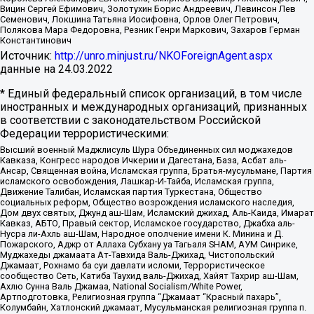
Вицин Сергей Ефимович, Золотухин Борис Андреевич, Левинсон Лев
Семенович, Локшина Татьяна Иосифовна, Орлов Олег Петрович,
Полякова Мара Федоровна, Резник Генри Маркович, Захаров Герман
Константинович
Источник:
http://unro.minjust.ru/NKOForeignAgent.aspx
данные на
24.03.2022
* Единый федеральный список организаций, в том числе
иностранных и международных организаций, признанных
в соответствии с законодательством Российской
Федерации террористическими:
Высший военный Маджлисуль Шура Объединенных сил моджахедов
Кавказа, Конгресс народов Ичкерии и Дагестана, База, Асбат аль-
Ансар, Священная война, Исламская группа, Братья-мусульмане, Партия
исламского освобождения, Лашкар-И-Тайба, Исламская группа,
Движение Талибан, Исламская партия Туркестана, Общество
социальных реформ, Общество возрождения исламского наследия,
Дом двух святых, Джунд аш-Шам, Исламский джихад, Аль-Каида, Имарат
Кавказ, АБТО, Правый сектор, Исламское государство, Джабха аль-
Нусра ли-Ахль аш-Шам, Народное ополчение имени К. Минина и Д.
Пожарского, Аджр от Аллаха Субхану уа Тагьаля SHAM, АУМ Синрике,
Муджахеды джамаата Ат-Тавхида Валь-Джихад, Чистопольский
Джамаат, Рохнамо ба суи давлати исломи, Террористическое
сообщество Сеть, Катиба Таухид валь-Джихад, Хайят Тахрир аш-Шам,
Ахлю Сунна Валь Джамаа, National Socialism/White Power,
Артподготовка, Религиозная группа “Джамаат “Красный пахарь”,
Колумбайн, Хатлонский джамаат, Мусульманская религиозная группа п.