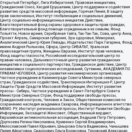
Открытый Петербург, Лига Избирателей, Правовая инициатива,
Гражданский Союз, Хасдей Ерушалаим, Центр поддержки и содействия
развитию средств массовой информации, Горячая Линия, В защиту
прав заключенных, Институт глобализации и социальных движений,
Центр социально-информационных инициатив Действие,
Благотворительный фонд охраны здоровья и защиты прав граждан,
Благотворительный фонд помощи осужденным и их семьям, Фонд
Тольятти, Новое время, Серебряная тайга, Так-Так-Так, Сова, центр Анна,
Проект Апрель, Самарская губерния, Эра здоровья, Мемориал,
Аналитический Центр Юрия Левады, Издательство Парк Гагарина, Фонд
имени Андрея Рылькова, Сфера, Центр СИБАЛЬТ, Уральская
правозащитная группа, Женщины Евразии, Институт прав человека,
Фонд защиты гласности, Российский исследовательский центр по
правам человека, Дальневосточный центр развития гражданских
инициатив и социального партнерства, Гражданское действие, Центр
независимых социологических исследований, Сутяжник, АКАДЕМИЯ ПО
ПРАВАМ ЧЕЛОВЕКА, Центр развития некоммерческих организаций,
Частное учреждение в Калининграде Совета Министров северных
стран, Гражданское содействие, Трансперенси Интернешнл-Р, Центр
Защиты Прав Средств Массовой Информации, Институт развития
прессы - Сибирь, Частное учреждение в Санкт-Петербурге Совета
Министров Северных Стран, Фонд поддержки свободы прессы,
Гражданский контроль, Человек и Закон, Общественная комиссия по
сохранению наследия академика Сахарова, Информационное агентство
МЕМО. РУ, Институт региональной прессы, Институт Развития Свободы
Информации, Экозащита!-Женсовет, Общественный вердикт,
Евразийская антимонопольная ассоциация, Бедушев Петр Петрович,
Дзугкоева Регина Николаевна, Кривенко Сергей Владимирович,
Милославский Павел Юрьевич, Шнырова Ольга Вадимовна, Чанышева
Лилия Айратовна, Сидорович Ольга Борисовна, Туровский Александр