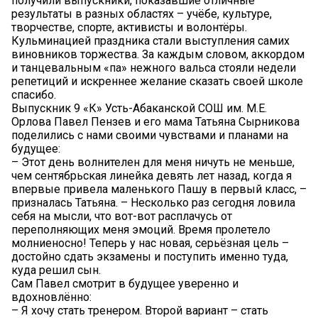
получили выпускники, показавшие отличные
результаты в разных областях – учёбе, культуре,
творчестве, спорте, активисты и волонтёры.
Кульминацией праздника стали выступления самих
виновников торжества. За каждым словом, аккордом
и танцевальным «па» нежного вальса стояли недели
репетиций и искреннее желание сказать своей школе
спасибо.
Выпускник 9 «К» Усть-Абаканской СОШ им. М.Е.
Орлова Павел Пензев и его мама Татьяна Сырникова
поделились с нами своими чувствами и планами на
будущее:
– Этот день волнителен для меня ничуть не меньше,
чем сентябрьская линейка девять лет назад, когда я
впервые привела маленького Пашу в первый класс, –
призналась Татьяна. – Несколько раз сегодня ловила
себя на мысли, что вот-вот расплачусь от
переполняющих меня эмоций. Время пролетело
молниеносно! Теперь у нас новая, серьёзная цель –
достойно сдать экзамены и поступить именно туда,
куда решил сын.
Сам Павел смотрит в будущее уверенно и
вдохновлённо:
– Я хочу стать тренером. Второй вариант – стать