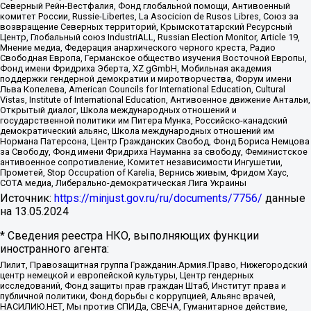
Северный Рейн-Вестфалия, Фонд глобальной помощи, Антивоенный
комитет России, Russie-Libertes, La Asocicion de Rusos Libres, Союз за
возвращение Северных территорий, Крымскотатарский Ресурсный
Центр, Глобальный союз IndustriALL, Russian Election Monitor, Article 19,
Мнение медиа, Федерация анархического черного креста, Радио
Свободная Европа, Германское общество изучения Восточной Европы,
Фонд имени Фридриха Эберта, XZ gGmbH, Мобильная академия
поддержки гендерной демократии и миротворчества, Форум имени
Льва Копелева, American Councils for International Education, Cultural
Vistas, Institute of International Education, Антивоенное движение Антальи,
Открытый диалог, Школа международных отношений и
государственной политики им Питера Мунка, Российско-канадский
демократический альянс, Школа международных отношений им
Нормана Патерсона, Центр Гражданских Свобод, Фонд Бориса Немцова
за Свободу, Фонд имени Фридриха Науманна за свободу, Феминистское
антивоенное сопротивление, Комитет независимости Ингушетии,
Прометей, Stop Occupation of Karelia, Вернись живым, Фридом Хаус,
СОТА медиа, Либерально-демократическая Лига Украины
Источник:
https://minjust.gov.ru/ru/documents/7756/
данные
на
13.05.2024
* Сведения реестра НКО, выполняющих функции
иностранного агента:
Лилит, Правозащитная группа Гражданин.Армия.Право, Нижегородский
центр немецкой и европейской культуры, Центр гендерных
исследований, Фонд защиты прав граждан Штаб, Институт права и
публичной политики, Фонд борьбы с коррупцией, Альянс врачей,
НАСИЛИЮ.НЕТ, Мы против СПИДа, СВЕЧА, Гуманитарное действие,