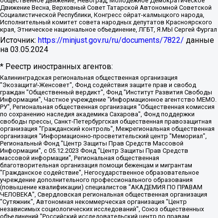
общественное движение, Невоград, Молодежное Демократическое
Движение Весна, Верховный Совет Татарской Автономной Советской
Социалистической Республики, Конгресс ойрат-калмыцкого народа,
Исполнительный комитет совета народных депутатов Красноярского
края, Этническое национальное объединение, ЛГБТ, Я.МЫ Сергей Фургал
Источник:
https://minjust.gov.ru/ru/documents/7822/
данные
на
03.05.2024
* Реестр иностранных агентов:
Калининградская региональная общественная организация "Экозащита!-Женсовет", Фонд содействия защите прав и свобод граждан "Общественный вердикт", Фонд "Институт Развития Свободы Информации", Частное учреждение "Информационное агентство МЕМО. РУ", Региональная общественная организация "Общественная комиссия по сохранению наследия академика Сахарова", Фонд поддержки свободы прессы, Санкт-Петербургская общественная правозащитная организация "Гражданский контроль", Межрегиональная общественная организация "Информационно-просветительский центр "Мемориал", Региональный Фонд "Центр Защиты Прав Средств Массовой Информации", с 05.12.2023 Фонд "Центр Защиты Прав Средств массовой информации", Региональная общественная благотворительная организация помощи беженцам и мигрантам "Гражданское содействие", Негосударственное образовательное учреждение дополнительного профессионального образования (повышение квалификации) специалистов "АКАДЕМИЯ ПО ПРАВАМ ЧЕЛОВЕКА", Свердловская региональная общественная организация "Сутяжник", Автономная некоммерческая организация "Центр независимых социологических исследований", Союз общественных объединений "Российский исследовательский центр по правам человека", Региональное общественное учреждение научно-информационный центр "МЕМОРИАЛ", Некоммерческая организация "Фонд защиты гласности", Автономная некоммерческая организация "Институт прав человека", Городская общественная организация "Екатеринбургское общество "МЕМОРИАЛ", Городская общественная организация "Рязанское историко-просветительское и правозащитное общество "Мемориал" (Рязанский Мемориал), Челябинский региональный орган общественной самодеятельности – женское общественное объединение "Женщины Евразии", Челябинский региональный орган общественной самодеятельности "Уральская правозащитная группа", Фонд содействия защите здоровья и социальной справедливости имени Андрея Рылькова, Автономная Некоммерческая Организация "Аналитический Центр Юрия Левады", Автономная некоммерческая организация социальной поддержки населения "Проект Апрель", Региональная общественная организация помощи женщинам и детям, находящимся в кризисной ситуации "Информационно-методический центр "Анна", Фонд содействия развитию массовых коммуникаций и правовому просвещению "Так-так-Так", Фонд содействия устойчивому развитию "Серебряная тайга", Свердловский региональный общественный фонд социальных проектов "Новое время", "Idel.Реалии", Кавказ.Реалии, Крым.Реалии, Телеканал Настоящее Время, Татаро-башкирская служба Радио Свобода (Azatliq Radiosi), Радио Свободная Европа/Радио Свобода (PCE/PC), "Сибирь.Реалии", "Фактограф", Благотворительный фонд помощи осужденным и их семьям, Автономная некоммерческая организация "Институт глобализации и социальных движений", Фонд "В защиту прав заключенных", Частное учреждение "Центр поддержки и содействия развитию средств массовой информации", Пензенский региональный общественный благотворительный фонд "Гражданский союз", "Север.Реалии", Некоммерческая организация Фонд "Правовая инициатива", Общество с ограниченной ответственностью "Радио Свободная Европа/Радио Свобода", Чешское информационное агентство "MEDIUM-ORIENT", Красноярская региональная общественная организация "Мы против СПИДа", Камалягин Денис Николаевич, Маркелов Сергей Евгеньевич, Пономарев Лев Александрович, Савицкая Людмила Алексеевна, Автономная некоммерческая организация "Центр по работе с проблемой насилия "НАСИЛИЮ.НЕТ", Межрегиональный профессиональный союз работников здравоохранения "Альянс врачей", Юридическое лицо, зарегистрированное в Латвийской Республике, SIA "Medusa Project" (регистрационный номер 40103797863, дата регистрации 10.06.2014), Некоммерческая организация "Фонд по борьбе с коррупцией", Автономная некоммерческая организация "Институт права и публичной политики", Баданин Роман Сергеевич, Гликин Максим Александрович, Железнова Мария Михайловна, Лукьянова Юлия Сергеевна, Маетная Елизавета Витальевна, Маняхин Петр Борисович, Чуракова Ольга Владимировна, Ярош Юлия Петровна, Юридическое лицо "The Insider SIA", зарегистрированное в Риге, Латвийская Республика (дата регистрации 26.06.2015), являющееся администратором доменного имени интернет-издания "The Insider SIA", https://theins.ru, Постернак Алексей Евгеньевич, Рубин Михаил Аркадьевич, Анин Роман Александрович, Юридическое лицо Istories fonds, зарегистрированное в Латвийской Республике (регистрационный номер 50008295751, дата регистрации 24.02.2020), Великовский Дмитрий Александрович, Долинина Ирина Николаевна, Мароховская Алеся Алексеевна, Шлейнов Роман Юрьевич, Шмагун Олеся Валентиновна, Общество с ограниченной ответственностью "Альтаир 2021", Общество с ограниченной ответственностью "Вега 2021", Общество с ограниченной ответственностью "Главный редактор 2021", Общество с ограниченной ответственностью "Ромашки монолит", Важенков Артем Валерьевич, Ивановская областная общественная организация "Центр гендерных исследований", Гурман Юрий Альбертович, Медиапроект "ОВД-Инфо", Егоров Владимир Владимирович, Жилинский Владимир Александрович, Общество с ограниченной ответственностью "ЗП", Иванова София Юрьевна, Карезина Инна Павловна, Кильтау Екатерина Викторовна, Петров Алексей Викторович, Пискунов Сергей Евгеньевич, Смирнов Сергей Сергеевич, Тихонов Михаил Сергеевич, Общество с ограниченной ответственностью "ЖУРНАЛИСТ-ИНОСТРАННЫЙ АГЕНТ", Арапова Галина Юрьевна, Вольтская Татьяна Анатольевна, Американская компания "Mason G.E.S. Anonymous Foundation" (США), являющаяся владельцем интернет-издания https://mnews.world/, Компания "Stichting Bellingcat", зарегистрированная в Нидерландах (дата регистрации 11.07.2018), Захаров Андрей Вячеславович, Клепиковская Екатерина Дмитриевна, Общество с ограниченной ответственностью "МЕМО", Перл Роман Александрович, Симонов Евгений Алексеевич, Соловьева Елена Анатольевна, Сотников Даниил Владимирович, Сурначева Елизавета Дмитриевна, Автономная некоммерческая организация по защите прав человека и информированию населения "Якутия – Наше Мнение", Общество с ограниченной ответственностью "Москоу диджитал медиа", с 26.01.2023 Общество с ограниченной ответственностью "Чайка Белые сады", Ветошкина Валерия Валерьевна, Заговора Максим Александрович, Межрегиональное общественное движение "Российская ЛГБТ - сеть", Оленичев Максим Владимирович, Павлов Иван Юрьевич, Скворцова Елена Сергеевна, Общество с ограниченной ответственностью "Как бы инагент", Кочетков Игорь Викторович, Общество с ограниченной ответственностью "Честные выборы", Еланчик Олег Александрович, Общество с ограниченной ответственностью "Нобелевский призыв", Гималова Регина Эмилевна, Григорьев Андрей Валерьевич, Григорьева Алина Александровна, Ассоциация по содействию защите прав призывников, альтернативнослужащих и военнослужащих "Правозащитная группа "Гражданин.Армия.Право", Хисамова Регина Фаритовна, Автономная некоммерческая организация по реализации социально-правовых программ "Лилит", Дальневосточное общественное движение "Маяк", Санкт-Петербургская ЛГБТ-инициативная группа "Выход", Инициативная группа ЛГБТ+ "Реверс", Алексеев Андрей Викторович, Бекбулатова Таисия Львовна, Беляев Иван Михайлович, Владыкина Елена Сергеевна, Гельман Марат Александрович, Никульшина Вероника Юрьевна, Толоконникова Надежда Андреевна, Шендерович Виктор Анатольевич, Общество с ограниченной ответственностью "Данное сообщение", Общество с ограниченной ответственностью Издательский дом "Новая глава", Айнбиндер Александра Александровна, Московский комьюнити-центр для ЛГБТ+инициатив, Благотворительный фонд развития филантропии, Deutsche Welle (Германия, Kurt-Schumacher-Strasse 3, 53113 Bonn), Борзунова Мария Михайловна, Воробьев Виктор Викторович, Голубева Анна Львовна, Константинова Алла Михайловна, Малкова Ирина Владимировна, Мурадов Мурад Абдулгалимович, Осетинская Елизавета Николаевна, Понасенков Евгений Николаевич, Ганапольский Матвей Юрьевич, Киселев Евгений Алексеевич, Борухович Ирина Григорьевна, Дремин Иван Тимофеевич, Дубровский Дмитрий Викторович, Красноярская региональная общественная организация поддержки и развития альтернативных образовательных технологий и межкультурных коммуникаций "ИНТЕРРА", Маяковская Екатерина Алексеевна, Фейгин Марк Захарович, Филимонов Андрей Викторович, Дзугкоева Регина Николаевна, Доброхотов Роман Александрович, Дудь Юрий Александрович, Елкин Сергей Владимирович, Кругликов Кирилл Игоревич, Сабунаева Мария Леонидовна, Семенов Алексей Владимирович, Шаинян Карен Багратович, Шульман Екатерина Михайловна, Асафьев Артур Валерьевич, Вахштайн Виктор Семенович, Венедиктов Алексей Алексеевич, Лушникова Екатерина Евгеньевна, Волков Леонид Михайлович, Невзоров Александр Глебович, Пархоменко Сергей Борисович, Сироткин Ярослав Николаевич, Кара-Мурза Владимир Владимирович, Баранова Наталья Владимировна, Гозман Леонид Яковлевич, Кагарлицкий Борис Юльевич, Климарев Михаил Валерьевич, Милов Владимир Станиславович, Автономная некоммерческая организация Краснодарский центр современного искусства "Типография", Моргенштерн Алишер Тагирович, Соболь Любовь Эдуардовна, Общество с ограниченной ответственностью "ЛИЗА НОРМ", Каспаров Гарри Кимович, Ходорковский Михаил Борисович, Общество с ограниченной ответственностью "Апрельские тезисы", Данилович Ирина Брониславовна, Кашин Олег Владимирович, Петров Николай Владимирович, Пивоваров Алексей Владимирович, Соколов Михаил Владимирович, Цветкова Юлия Владимировна, Чичваркин Евгений Александрович, Комитет против пыток/Команда против пыток, Общество с ограниченной ответственностью "Первый научный", Общество с ограниченной ответственностью "Вертолет и ко", Белоцерковская Вероника Борисовна, Кац Максим Евгеньевич, Лазарева Татьяна Юрьевна, Шаведдинов Руслан Табризович, Яшин Илья Валерьевич, Общество с ограниченной ответственностью "Иноагент ААВ", Алешковский Дмитрий Петрович, Альбац Евгения Марковна, Быков Дмитрий Львович, Галямина Юлия Евгеньевна, Лойко Сергей Леонидович, Мартынов Кирилл Константинович, Медведев Сергей Александрович, Крашенинников Федор Геннадиевич, Гордеева Катерина Вл