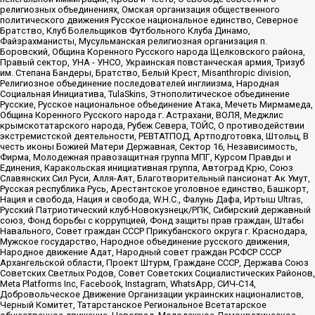
религиозных объединениях, Омская организация общественного
политического движения Русское национальное единство, Северное
Братство, Клуб Болельщиков Футбольного Клуба Динамо,
Файзрахманисты, Мусульманская религиозная организация п.
Боровский, Община Коренного Русского народа Щелковского района,
Правый сектор, УНА - УНСО, Украинская повстанческая армия, Тризуб
им. Степана Бандеры, Братство, Белый Крест, Misanthropic division,
Религиозное объединение последователей инглиизма, Народная
Социальная Инициатива, TulaSkins, Этнополитическое объединение
Русские, Русское национальное объединение Атака, Мечеть Мирмамеда,
Община Коренного Русского народа г. Астрахани, ВОЛЯ, Меджлис
крымскотатарского народа, Рубеж Севера, ТОЙС, О противодействии
экстремистской деятельности, РЕВТАТПОД, Артподготовка, Штольц, В
честь иконы Божией Матери Державная, Сектор 16, Независимость,
Фирма, Молодежная правозащитная группа МПГ, Курсом Правды и
Единения, Каракольская инициативная группа, Автоград Крю, Союз
Славянских Сил Руси, Алля-Аят, Благотворительный пансионат Ак Умут,
Русская республика Русь, Арестантское уголовное единство, Башкорт,
Нация и свобода, Нация и свобода, W.H.С., Фалунь Дафа, Иртыш Ultras,
Русский Патриотический клуб-Новокузнецк/РПК, Сибирский державный
союз, Фонд борьбы с коррупцией, Фонд защиты прав граждан, Штабы
Навального, Совет граждан СССР Прикубанского округа г. Краснодара,
Мужское государство, Народное объединение русского движения,
Народное движение Адат, Народный совет граждан РСФСР СССР
Архангельской области, Проект Штурм, Граждане СССР, Держава Союз
Советских Светлых Родов, Совет Советских Социалистических Районов,
Meta Platforms Inc, Facebook, Instagram, WhatsApp, СИЧ-С14,
Добровольческое Движение Организации украинских националистов,
Черный Комитет, Татарстанское Региональное Всетатарское