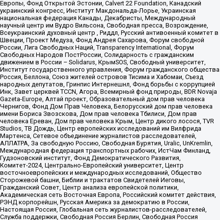
Европы, Фонд Открытой Эстонии, Calvert 22 Foundation, Канадский
украинский конгресс, Институт Макдональда-Лорье, Украинская
национальная федерация Канады, Декабристы, Международный
научный центр им Вудро Вильсона, Свободная пресса, Возрождение,
Всеукраинский духовный центр , Риддл, Русский антивоенный комитет в
Швеции, Проект Медуза, Фонд Андрея Сахарова, Форум свободной
России, Лига Свободных Наций, Transparеncy International, Форум
Свободных Народов ПостРоссии, Солидарность с гражданским
движением в России – Solidarus, КрымSOS, Свободный университет,
Институт государственного управления, Форум гражданского общества
Россия, Беллона, Союз жителей островов Тисима и Хабомаи, Съезд
народных депутатов, Гринпис Интернешнл, Фонд борьбы с коррупцией
Инк, Завет церквей TCCN, Агора, Всемирный фонд природы, BDR Novaja
Gazeta-Europe, Алтай проект, Образовательный дом прав человека
Чернигов, Фонд Дом Прав Человека, Белорусский дом прав человека
имени Бориса Звозскова, Дом прав человека Тбилиси, Дом прав
человека Ереван, Дом прав человека Крым, Центр дикого лосося, TVR
Studios, ТВ Дождь, Центр европейских исследований им Вилфрида
Мартенса, Сетевое объединение журналистов расследователей,
АЛЛАТРА, За свободную Россию, Свободная Бурятия, Uralic, UnKremlin,
Международная федерация транспортных рабочих, ИстЧам Финланд,
Гудзоновский институт, Фонд Демократического Развития,
Комитет-2024, Центрально-Европейский университет, Центр
восточноевропейских и международных исследований, Общество
Сторожевой башни, Библии и трактатов Свидетелей Иеговы,
Гражданский Совет, Центр анализа европейской политики,
Академическая сеть Восточная Европа, Российский комитет действия,
РЭНД корпорейшн, Русская Америка за демократию в России,
Настоящая Россия, Глобальная сеть журналистов-расследователей,
Служба поддержки, Свободная Россия Берлин, Свободная Россия