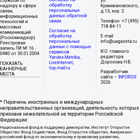
службой по
ул.
обработку
надзору в сфере
Кржижановского,
персональных
связи,
д.13, кор. 2
данных обратной
информационных
связи
Телефон: +7 (495)
технологий и
718-84-11
массовых
Согласие на
коммуникаций
обработку
E-mail:
(Роскомнадзор).
персональных
info@uagazeta.ru
Реестровая
данных с помощью
запись ПИ № 16 -
И.О. главного
сервисов
0480 от 30.01.2004
редактора
Yandex.Metrika,
Дорохова Н.В.
LiveInternet,
ПОКАЗАТЬ
top.mail.ru
БАННЕРНЫЕ
Разработчик
МЕСТА
сайта –
INFOROS
2026
* Перечень иностранных и международных
неправительственных организаций, деятельность которых
признана нежелательной на территории Российской
Федерации:
Национальный фонд в поддержку демократии, Институт Открытое
Общество Фонд Содействия, Фонд Открытое общество, Американо-
российский фонд по экономическому и правовому развитию,