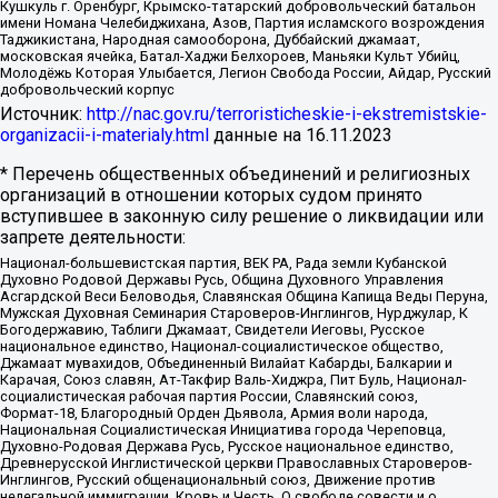
Кушкуль г. Оренбург, Крымско-татарский добровольческий батальон
имени Номана Челебиджихана, Азов, Партия исламского возрождения
Таджикистана, Народная самооборона, Дуббайский джамаат,
московская ячейка, Батал-Хаджи Белхороев, Маньяки Культ Убийц,
Молодёжь Которая Улыбается, Легион Свобода России, Айдар, Русский
добровольческий корпус
Источник:
http://nac.gov.ru/terroristicheskie-i-ekstremistskie-
organizacii-i-materialy.html
данные на
16.11.2023
* Перечень общественных объединений и религиозных
организаций в отношении которых судом принято
вступившее в законную силу решение о ликвидации или
запрете деятельности:
Национал-большевистская партия, ВЕК РА, Рада земли Кубанской
Духовно Родовой Державы Русь, Община Духовного Управления
Асгардской Веси Беловодья, Славянская Община Капища Веды Перуна,
Мужская Духовная Семинария Староверов-Инглингов, Нурджулар, К
Богодержавию, Таблиги Джамаат, Свидетели Иеговы, Русское
национальное единство, Национал-социалистическое общество,
Джамаат мувахидов, Объединенный Вилайат Кабарды, Балкарии и
Карачая, Союз славян, Ат-Такфир Валь-Хиджра, Пит Буль, Национал-
социалистическая рабочая партия России, Славянский союз,
Формат-18, Благородный Орден Дьявола, Армия воли народа,
Национальная Социалистическая Инициатива города Череповца,
Духовно-Родовая Держава Русь, Русское национальное единство,
Древнерусской Инглистической церкви Православных Староверов-
Инглингов, Русский общенациональный союз, Движение против
нелегальной иммиграции, Кровь и Честь, О свободе совести и о