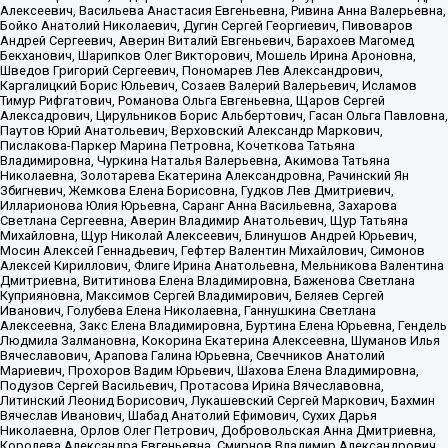
Алексеевич, Васильева Анастасия Евгеньевна, Ривина Анна Валерьевна,
Бойко Анатолий Николаевич, Дугин Сергей Георгиевич, Пивоваров
Андрей Сергеевич, Аверин Виталий Евгеньевич, Барахоев Магомед
Бекханович, Шарипков Олег Викторович, Мошель Ирина Ароновна,
Шведов Григорий Сергеевич, Пономарев Лев Александрович,
Каргалицкий Борис Юльевич, Созаев Валерий Валерьевич, Исламов
Тимур Рифгатович, Романова Ольга Евгеньевна, Щаров Сергей
Алексадрович, Цирульников Борис Альбертович, Гасан Ольга Павловна,
Паутов Юрий Анатольевич, Верховский Александр Маркович,
Пислакова-Паркер Марина Петровна, Кочеткова Татьяна
Владимировна, Чуркина Наталья Валерьевна, Акимова Татьяна
Николаевна, Золотарева Екатерина Александровна, Рачинский Ян
Збигневич, Жемкова Елена Борисовна, Гудков Лев Дмитриевич,
Илларионова Юлия Юрьевна, Саранг Анна Васильевна, Захарова
Светлана Сергеевна, Аверин Владимир Анатольевич, Щур Татьяна
Михайловна, Щур Николай Алексеевич, Блинушов Андрей Юрьевич,
Мосин Алексей Геннадьевич, Гефтер Валентин Михайлович, Симонов
Алексей Кириллович, Флиге Ирина Анатольевна, Мельникова Валентина
Дмитриевна, Вититинова Елена Владимировна, Баженова Светлана
Куприяновна, Максимов Сергей Владимирович, Беляев Сергей
Иванович, Голубева Елена Николаевна, Ганнушкина Светлана
Алексеевна, Закс Елена Владимировна, Буртина Елена Юрьевна, Гендель
Людмила Залмановна, Кокорина Екатерина Алексеевна, Шуманов Илья
Вячеславович, Арапова Галина Юрьевна, Свечников Анатолий
Мариевич, Прохоров Вадим Юрьевич, Шахова Елена Владимировна,
Подузов Сергей Васильевич, Протасова Ирина Вячеславовна,
Литинский Леонид Борисович, Лукашевский Сергей Маркович, Бахмин
Вячеслав Иванович, Шабад Анатолий Ефимович, Сухих Дарья
Николаевна, Орлов Олег Петрович, Добровольская Анна Дмитриевна,
Королева Александра Евгеньевна, Смирнов Владимир Александрович,