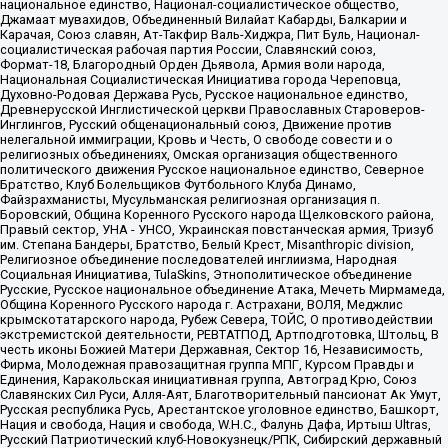
национальное единство, Национал-социалистическое общество,
Джамаат мувахидов, Объединенный Вилайат Кабарды, Балкарии и
Карачая, Союз славян, Ат-Такфир Валь-Хиджра, Пит Буль, Национал-
социалистическая рабочая партия России, Славянский союз,
Формат-18, Благородный Орден Дьявола, Армия воли народа,
Национальная Социалистическая Инициатива города Череповца,
Духовно-Родовая Держава Русь, Русское национальное единство,
Древнерусской Инглистической церкви Православных Староверов-
Инглингов, Русский общенациональный союз, Движение против
нелегальной иммиграции, Кровь и Честь, О свободе совести и о
религиозных объединениях, Омская организация общественного
политического движения Русское национальное единство, Северное
Братство, Клуб Болельщиков Футбольного Клуба Динамо,
Файзрахманисты, Мусульманская религиозная организация п.
Боровский, Община Коренного Русского народа Щелковского района,
Правый сектор, УНА - УНСО, Украинская повстанческая армия, Тризуб
им. Степана Бандеры, Братство, Белый Крест, Misanthropic division,
Религиозное объединение последователей инглиизма, Народная
Социальная Инициатива, TulaSkins, Этнополитическое объединение
Русские, Русское национальное объединение Атака, Мечеть Мирмамеда,
Община Коренного Русского народа г. Астрахани, ВОЛЯ, Меджлис
крымскотатарского народа, Рубеж Севера, ТОЙС, О противодействии
экстремистской деятельности, РЕВТАТПОД, Артподготовка, Штольц, В
честь иконы Божией Матери Державная, Сектор 16, Независимость,
Фирма, Молодежная правозащитная группа МПГ, Курсом Правды и
Единения, Каракольская инициативная группа, Автоград Крю, Союз
Славянских Сил Руси, Алля-Аят, Благотворительный пансионат Ак Умут,
Русская республика Русь, Арестантское уголовное единство, Башкорт,
Нация и свобода, Нация и свобода, W.H.С., Фалунь Дафа, Иртыш Ultras,
Русский Патриотический клуб-Новокузнецк/РПК, Сибирский державный