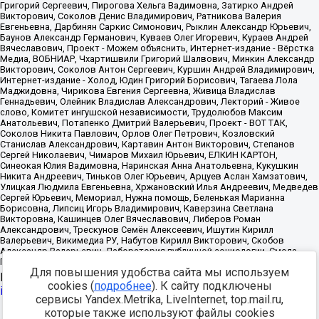
Для повышения удобства сайта мы используем
Источник:
https://minjust.gov.ru/uploaded/files/reestr-
cookies (
подробнее
). К сайту подключены
inostrannyih-agentov-22-03-2024.pdf
данные на
22.03.2024
сервисы Yandex.Metrika, LiveInternet, top.mail.ru,
которые также используют файлы cookies
Разработка -