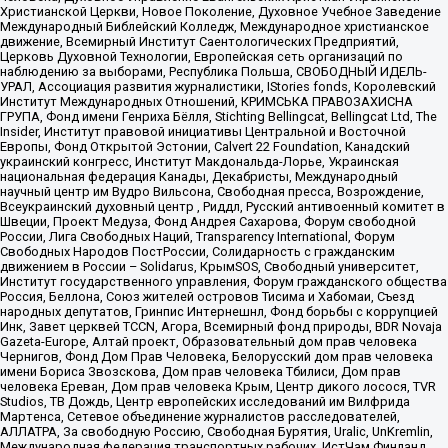
Христианской Церкви, Новое Поколение, Духовное Учебное Заведение
Международный Библейский Колледж, Международное христианское
движение, Всемирный Институт Саентологических Предприятий,
Церковь Духовной Технологии, Европейская сеть организаций по
наблюдению за выборами, Республика Польша, СВОБОДНЫЙ ИДЕЛЬ-
УРАЛ, Ассоциация развития журналистики, IStories fonds, Королевский
Институт Международных Отношений, КРИМСЬКА ПРАВОЗАХИСНА
ГРУПА, Фонд имени Генриха Бёлля, Stichting Bellingcat, Bellingcat Ltd, The
Insider, Институт правовой инициативы Центральной и Восточной
Европы, Фонд Открытой Эстонии, Calvert 22 Foundation, Канадский
украинский конгресс, Институт Макдональда-Лорье, Украинская
национальная федерация Канады, Декабристы, Международный
научный центр им Вудро Вильсона, Свободная пресса, Возрождение,
Всеукраинский духовный центр , Риддл, Русский антивоенный комитет в
Швеции, Проект Медуза, Фонд Андрея Сахарова, Форум свободной
России, Лига Свободных Наций, Transparеncy International, Форум
Свободных Народов ПостРоссии, Солидарность с гражданским
движением в России – Solidarus, КрымSOS, Свободный университет,
Институт государственного управления, Форум гражданского общества
Россия, Беллона, Союз жителей островов Тисима и Хабомаи, Съезд
народных депутатов, Гринпис Интернешнл, Фонд борьбы с коррупцией
Инк, Завет церквей TCCN, Агора, Всемирный фонд природы, BDR Novaja
Gazeta-Europe, Алтай проект, Образовательный дом прав человека
Чернигов, Фонд Дом Прав Человека, Белорусский дом прав человека
имени Бориса Звозскова, Дом прав человека Тбилиси, Дом прав
человека Ереван, Дом прав человека Крым, Центр дикого лосося, TVR
Studios, ТВ Дождь, Центр европейских исследований им Вилфрида
Мартенса, Сетевое объединение журналистов расследователей,
АЛЛАТРА, За свободную Россию, Свободная Бурятия, Uralic, UnKremlin,
Международная федерация транспортных рабочих, ИстЧам Финланд,