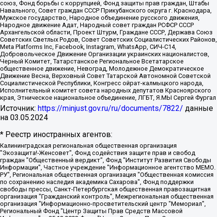
союз, Фонд борьбы с коррупцией, Фонд защиты прав граждан, Штабы
Навального, Совет граждан СССР Прикубанского округа г. Краснодара,
Мужское государство, Народное объединение русского движения,
Народное движение Адат, Народный совет граждан РСФСР СССР
Архангельской области, Проект Штурм, Граждане СССР, Держава Союз
Советских Светлых Родов, Совет Советских Социалистических Районов,
Meta Platforms Inc, Facebook, Instagram, WhatsApp, СИЧ-С14,
Добровольческое Движение Организации украинских националистов,
Черный Комитет, Татарстанское Региональное Всетатарское
общественное движение, Невоград, Молодежное Демократическое
Движение Весна, Верховный Совет Татарской Автономной Советской
Социалистической Республики, Конгресс ойрат-калмыцкого народа,
Исполнительный комитет совета народных депутатов Красноярского
края, Этническое национальное объединение, ЛГБТ, Я.МЫ Сергей Фургал
Источник:
https://minjust.gov.ru/ru/documents/7822/
данные
на
03.05.2024
* Реестр иностранных агентов:
Калининградская региональная общественная организация "Экозащита!-Женсовет", Фонд содействия защите прав и свобод граждан "Общественный вердикт", Фонд "Институт Развития Свободы Информации", Частное учреждение "Информационное агентство МЕМО. РУ", Региональная общественная организация "Общественная комиссия по сохранению наследия академика Сахарова", Фонд поддержки свободы прессы, Санкт-Петербургская общественная правозащитная организация "Гражданский контроль", Межрегиональная общественная организация "Информационно-просветительский центр "Мемориал", Региональный Фонд "Центр Защиты Прав Средств Массовой Информации", с 05.12.2023 Фонд "Центр Защиты Прав Средств массовой информации", Региональная общественная благотворительная организация помощи беженцам и мигрантам "Гражданское содействие", Негосударственное образовательное учреждение дополнительного профессионального образования (повышение квалификации) специалистов "АКАДЕМИЯ ПО ПРАВАМ ЧЕЛОВЕКА", Свердловская региональная общественная организация "Сутяжник", Автономная некоммерческая организация "Центр независимых социологических исследований", Союз общественных объединений "Российский исследовательский центр по правам человека", Региональное общественное учреждение научно-информационный центр "МЕМОРИАЛ", Некоммерческая организация "Фонд защиты гласности", Автономная некоммерческая организация "Институт прав человека", Городская общественная организация "Екатеринбургское общество "МЕМОРИАЛ", Городская общественная организация "Рязанское историко-просветительское и правозащитное общество "Мемориал" (Рязанский Мемориал), Челябинский региональный орган общественной самодеятельности – женское общественное объединение "Женщины Евразии", Челябинский региональный орган общественной самодеятельности "Уральская правозащитная группа", Фонд содействия защите здоровья и социальной справедливости имени Андрея Рылькова, Автономная Некоммерческая Организация "Аналитический Центр Юрия Левады", Автономная некоммерческая организация социальной поддержки населения "Проект Апрель", Региональная общественная организация помощи женщинам и детям, находящимся в кризисной ситуации "Информационно-методический центр "Анна", Фонд содействия развитию массовых коммуникаций и правовому просвещению "Так-так-Так", Фонд содействия устойчивому развитию "Серебряная тайга", Свердловский региональный общественный фонд социальных проектов "Новое время", "Idel.Реалии", Кавказ.Реалии, Крым.Реалии, Телеканал Настоящее Время, Татаро-башкирская служба Радио Свобода (Azatliq Radiosi), Радио Свободная Европа/Радио Свобода (PCE/PC), "Сибирь.Реалии", "Фактограф", Благотворительный фонд помощи осужденным и их семьям, Автономная некоммерческая организация "Институт глобализации и социальных движений", Фонд "В защиту прав заключенных", Частное учреждение "Центр поддержки и содействия развитию средств массовой информации", Пензенский региональный общественный благотворительный фонд "Гражданский союз", "Север.Реалии", Некоммерческая организация Фонд "Правовая инициатива", Общество с ограниченной ответственностью "Радио Свободная Европа/Радио Свобода", Чешское информационное агентство "MEDIUM-ORIENT", Красноярская региональная общественная организация "Мы против СПИДа", Камалягин Денис Николаевич, Маркелов Сергей Евгеньевич, Пономарев Лев Александрович, Савицкая Людмила Алексеевна, Автономная некоммерческая организация "Центр по работе с проблемой насилия "НАСИЛИЮ.НЕТ", Межрегиональный профессиональный союз работников здравоохранения "Альянс врачей", Юридическое лицо, зарегистрированное в Латвийской Республике, SIA "Medusa Project" (регистрационный номер 40103797863, дата регистрации 10.06.2014), Некоммерческая организация "Фонд по борьбе с коррупцией", Автономная некоммерческая организация "Институт права и публичной политики", Баданин Роман Сергеевич, Гликин Максим Александрович, Железнова Мария Михайловна, Лукьянова Юлия Сергеевна, Маетная Елизавета Витальевна, Маняхин Петр Борисович, Чуракова Ольга Владимировна, Ярош Юлия Петровна, Юридическое лицо "The Insider SIA", зарегистрированное в Риге, Латвийская Республика (дата регистрации 26.06.2015), являющееся администратором доменного имени интернет-издания "The Insider SIA", https://theins.ru, Постернак Алексей Евгеньевич, Рубин Михаил Аркадьевич, Анин Роман Александрович, Юридическое лицо Istories fonds, зарегистрированное в Латвийской Республике (регистрационный номер 50008295751, дата регистрации 24.02.2020), Великовский Дмитрий Александрович, Долинина Ирина Николаевна, Мароховская Алеся Алексеевна, Шлейнов Роман Юрьевич, Шмагун Олеся Валентиновна, Общество с ограниченной ответственностью "Альтаир 2021", Общество с ограниченной ответственностью "Вега 2021", Общество с ограниченной ответственностью "Главный редактор 2021", Общество с ограниченной ответственностью "Ромашки монолит", Важенков Артем Валерьевич, Ивановская областная общественная организация "Центр гендерных исследований", Гурман Юрий Альбертович, Медиапроект "ОВД-Инфо", Егоров Владимир Владимирович, Жилинский Владимир Александрович, Общество с ограниченной ответственностью "ЗП", Иванова София Юрьевна, Карезина Инна Павловна, Кильтау Екатерина Викторовна, Петров Алексей Викторович, Пискунов Сергей Евгеньевич, Смирнов Сергей Сергеевич, Тихонов Михаил Сергеевич, Общество с ограниченной ответственностью "ЖУРНАЛИСТ-ИНОСТРАННЫЙ АГЕНТ", Арапова Галина Юрьевна, Вольтская Татьяна Анатольевна, Американская компания "Mason G.E.S. Anonymous Foundation" (США), являющаяся владельцем интернет-издания https://mnews.world/, Компания "Stichting Bellingcat", зарегистрированная в Нидерландах (дата регистрации 11.07.2018), Захаров Андрей Вячеславович, Клепиковская Екатерина Дмитриевна, Общество с ограниченной ответственностью "МЕМО", Перл Роман Александрович, Симонов Евгений Алексеевич, Соловьева Елена Анатольевна, Сотников Даниил Владимирович, Сурначева Елизавета Дмитриевна, Автономная некоммерческая организация по защите прав человека и информированию населения "Якутия – Наше Мнение", Общество с ограниченной ответственностью "Москоу диджитал медиа", с 26.01.2023 Общество с ограниченной ответственностью "Чайка Белые сады", Ветошкина Валерия Валерьевна, Заговора Максим Александрович, Межрегиональное общественное движение "Российская ЛГБТ - сеть", Оленичев Максим Владимирович, Павлов Иван Юрьевич, Скворцова Елена Сергеевна, Общество с ограниченной ответственностью "Как бы инагент", Кочетков Игорь Викторович, Общество с ограниченной ответственностью "Честные выборы", Еланчик Олег Александрович, Общество с ограниченной ответственностью "Нобелевский призыв", Гималова Регина Эмилевна, Григорьев Андрей Валерьевич, Григорьева Алина Александровна, Ассоциация по содействию защите прав призывников, альтернативнослужащих и военнослужащих "Правозащитная группа "Гражданин.Армия.Право", Хисамова Регина Фаритовна, Автономная некоммерческая организация по реализации социально-правовых программ "Лилит", Дальневосточное общественное движение "Маяк", Санкт-Петербургская ЛГБТ-инициативная группа "Выход", Инициативная группа ЛГБТ+ "Реверс", Алексеев Андрей Викторович, Бекбулатова Таисия Львовна, Беляев Иван Михайлович, Владыкина Елена Сергеевна, Гельман Марат Александрович, Никульшина Вероника Юрьевна, Толоконникова Надежда Андреевна, Шендерович Виктор Анатольевич, Общество с ограниченной ответственностью "Данное сообщение", Общество с ограниченной ответственностью Издательский дом "Новая глава", Айнбиндер Александра Александровна, Московский комьюнити-центр для ЛГБТ+инициатив, Благотворительный фонд развития филантропии, Deutsche Welle (Германия, Kurt-Schumacher-Strasse 3, 53113 Bonn), Борзунова Мария Михайловна, Воробьев Виктор Викторович, Голубева Анна Львовна, Константинова Алла Михайловна, Малкова Ирина Владимировна, Мурадов Мурад Абдулгалимович, Осетинская Елизавета Николаевна, Понасенков Евгений Николаевич, Ганапольский Матвей Юрьевич, Киселев Евгений Алексеевич, Борухович Ирина Григорьевна, Дремин Иван Тимофеевич, Дубровский Дмитрий Викторович, Красноярская региональная общественная организация поддержки и развития альтернативных образовательных технологий и межкультурных коммуникаций "ИНТЕРРА", Маяковская Екатерина Алексеевна, Фейгин Марк Захарович, Филимонов Андрей Викторович, Дзугкоева Регина Николаевна, Доброхотов Роман Александрович, Дудь Юрий Александрович, Елкин Сергей Владимирович, Кругликов Кирилл Игоревич, Сабунаева Мария Леонидовна, Семенов Алексей Владимирович, Шаинян Карен Багратович, Шульман Екатерина Михайловна, Асафьев Артур Валерьевич, Вахштайн Виктор Семенович, Венедиктов Алексей Алексеевич, Лушникова Екатерина Евгеньевна, Волков Леонид Михайлович, Невзоров Александр Глебович, Пархоменко Сергей Борисович, Сироткин Ярослав Николаевич, Кара-Мурза Владимир Владимирович, Баранова Наталья Владимировна, Гозман Леонид Яковлевич, Кагарлицкий Борис Юльевич, Климарев Михаил Валерьевич, Милов Владимир Станиславович, Автономная некоммерческая организация Краснодарский центр современного искусства "Типография", Моргенштерн Алишер Тагирович, Соболь Любовь Эдуардовна, Общество с ограниченной ответственностью "ЛИЗА НОРМ", Каспаров Гарри Кимович, Ходорковский Михаил Борисович, Общество с ограниченной ответственностью "Апрельские тезисы", Данилович Ирина Брониславовна, Кашин Олег Владимирович, Петров Николай Владимирович, Пивоваров Алексей Владимирович, Соколов Михаил Владимирович, Цветкова Юлия Владимировна, Чичваркин Евгений Александрович, Комитет против пыток/Команда против пыток, Общество с ограниченной ответственностью "Первый научный", Общество с ограниченной ответственностью "Вертолет и ко", Белоцерковская Вероника Борисовна, Кац Максим Евгеньевич, Лазарева Татьяна Юрьевна, Шаведдинов Руслан Табризович, Яшин Илья Валерьевич, Общество с ограниченной ответственностью "Иноагент ААВ", Алешковский Дмитрий Петрович, Альбац Евгения Марковна, Быков Дмитрий Львович, Галямина Юлия Евгеньевна, Лойко Сергей Леонидович, Мартынов Кирилл Константинович, Медведев Сергей Александрович, Крашенинников Федор Геннадиевич, Гордеева Катерина Вл