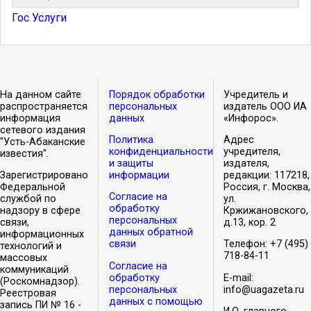
Гос Услуги
На данном сайте
Порядок обработки
Учредитель и
распространяется
персональных
издатель ООО ИА
информация
данных
«Инфорос».
сетевого издания
Политика
Адрес
"Усть-Абаканские
конфиденциальности
учредителя,
известия".
и защиты
издателя,
Зарегистрировано
информации
редакции: 117218,
Федеральной
Россия, г. Москва,
Согласие на
службой по
ул.
обработку
надзору в сфере
Кржижановского,
персональных
связи,
д.13, кор. 2
данных обратной
информационных
связи
Телефон: +7 (495)
технологий и
718-84-11
массовых
Согласие на
коммуникаций
обработку
E-mail:
(Роскомнадзор).
персональных
info@uagazeta.ru
Реестровая
данных с помощью
запись ПИ № 16 -