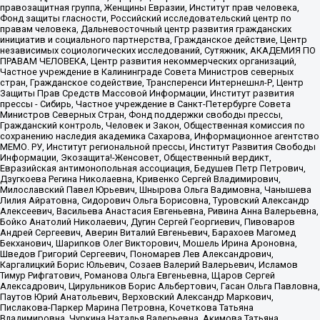
правозащитная группа, Женщины Евразии, Институт прав человека,
Фонд защиты гласности, Российский исследовательский центр по
правам человека, Дальневосточный центр развития гражданских
инициатив и социального партнерства, Гражданское действие, Центр
независимых социологических исследований, Сутяжник, АКАДЕМИЯ ПО
ПРАВАМ ЧЕЛОВЕКА, Центр развития некоммерческих организаций,
Частное учреждение в Калининграде Совета Министров северных
стран, Гражданское содействие, Трансперенси Интернешнл-Р, Центр
Защиты Прав Средств Массовой Информации, Институт развития
прессы - Сибирь, Частное учреждение в Санкт-Петербурге Совета
Министров Северных Стран, Фонд поддержки свободы прессы,
Гражданский контроль, Человек и Закон, Общественная комиссия по
сохранению наследия академика Сахарова, Информационное агентство
МЕМО. РУ, Институт региональной прессы, Институт Развития Свободы
Информации, Экозащита!-Женсовет, Общественный вердикт,
Евразийская антимонопольная ассоциация, Бедушев Петр Петрович,
Дзугкоева Регина Николаевна, Кривенко Сергей Владимирович,
Милославский Павел Юрьевич, Шнырова Ольга Вадимовна, Чанышева
Лилия Айратовна, Сидорович Ольга Борисовна, Туровский Александр
Алексеевич, Васильева Анастасия Евгеньевна, Ривина Анна Валерьевна,
Бойко Анатолий Николаевич, Дугин Сергей Георгиевич, Пивоваров
Андрей Сергеевич, Аверин Виталий Евгеньевич, Барахоев Магомед
Бекханович, Шарипков Олег Викторович, Мошель Ирина Ароновна,
Шведов Григорий Сергеевич, Пономарев Лев Александрович,
Каргалицкий Борис Юльевич, Созаев Валерий Валерьевич, Исламов
Тимур Рифгатович, Романова Ольга Евгеньевна, Щаров Сергей
Алексадрович, Цирульников Борис Альбертович, Гасан Ольга Павловна,
Паутов Юрий Анатольевич, Верховский Александр Маркович,
Пислакова-Паркер Марина Петровна, Кочеткова Татьяна
Владимировна, Чуркина Наталья Валерьевна, Акимова Татьяна