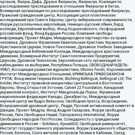
органов, Фалунь Дафа, Друзья Фалуньгун, Фалуньгун, Коалиция по
расследованию преследования в отношении Фалуньгун в Китае,
Всемирная организация по расследованию преследований Фалуньгун,
Пражский гражданский центр, Ассоциация школ политических
исследований при Совете Европы, Центр либеральной современности,
Форум русскоязычных европейцев, Немецко-русский обмен, Бард
колледж, Европейский выбор, Фонд Ходорковского, Оксфордский
российский фонд, Фонд Будущее России, Компания свободы
информации, Проект Медиа, Международное партнерство за права
человека, Духовное Управление Евангельских Христиан Украинской
Христианской Церкви, Новое Поколение, Духовное Учебное Заведение
Международный Библейский Колледж, Международное христианское
движение, Всемирный Институт Саентологических Предприятий,
Церковь Духовной Технологии, Европейская сеть организаций по
наблюдению за выборами, Республика Польша, СВОБОДНЫЙ ИДЕЛЬ-
УРАЛ, Ассоциация развития журналистики, IStories fonds, Королевский
Институт Международных Отношений, КРИМСЬКА ПРАВОЗАХИСНА
ГРУПА, Фонд имени Генриха Бёлля, Stichting Bellingcat, Bellingcat Ltd, The
Insider, Институт правовой инициативы Центральной и Восточной
Европы, Фонд Открытой Эстонии, Calvert 22 Foundation, Канадский
украинский конгресс, Институт Макдональда-Лорье, Украинская
национальная федерация Канады, Декабристы, Международный
научный центр им Вудро Вильсона, Свободная пресса, Возрождение,
Всеукраинский духовный центр , Риддл, Русский антивоенный комитет в
Швеции, Проект Медуза, Фонд Андрея Сахарова, Форум свободной
России, Лига Свободных Наций, Transparеncy International, Форум
Свободных Народов ПостРоссии, Солидарность с гражданским
движением в России – Solidarus, КрымSOS, Свободный университет,
Институт государственного управления, Форум гражданского общества
Россия, Беллона, Союз жителей островов Тисима и Хабомаи, Съезд