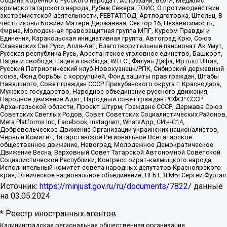
Община Коренного Русского народа г. Астрахани, ВОЛЯ, Меджлис
крымскотатарского народа, Рубеж Севера, ТОЙС, О противодействии
экстремистской деятельности, РЕВТАТПОД, Артподготовка, Штольц, В
честь иконы Божией Матери Державная, Сектор 16, Независимость,
Фирма, Молодежная правозащитная группа МПГ, Курсом Правды и
Единения, Каракольская инициативная группа, Автоград Крю, Союз
Славянских Сил Руси, Алля-Аят, Благотворительный пансионат Ак Умут,
Русская республика Русь, Арестантское уголовное единство, Башкорт,
Нация и свобода, Нация и свобода, W.H.С., Фалунь Дафа, Иртыш Ultras,
Русский Патриотический клуб-Новокузнецк/РПК, Сибирский державный
союз, Фонд борьбы с коррупцией, Фонд защиты прав граждан, Штабы
Навального, Совет граждан СССР Прикубанского округа г. Краснодара,
Мужское государство, Народное объединение русского движения,
Народное движение Адат, Народный совет граждан РСФСР СССР
Архангельской области, Проект Штурм, Граждане СССР, Держава Союз
Советских Светлых Родов, Совет Советских Социалистических Районов,
Meta Platforms Inc, Facebook, Instagram, WhatsApp, СИЧ-С14,
Добровольческое Движение Организации украинских националистов,
Черный Комитет, Татарстанское Региональное Всетатарское
общественное движение, Невоград, Молодежное Демократическое
Движение Весна, Верховный Совет Татарской Автономной Советской
Социалистической Республики, Конгресс ойрат-калмыцкого народа,
Исполнительный комитет совета народных депутатов Красноярского
края, Этническое национальное объединение, ЛГБТ, Я.МЫ Сергей Фургал
Источник:
https://minjust.gov.ru/ru/documents/7822/
данные
на
03.05.2024
* Реестр иностранных агентов:
Калининградская региональная общественная организация "Экозащита!-Женсовет", Фонд содействия защите прав и свобод граждан "Общественный вердикт", Фонд "Институт Развития Свободы Информации", Частное учреждение "Информационное агентство МЕМО. РУ", Региональная общественная организация "Общественная комиссия по сохранению наследия академика Сахарова", Фонд поддержки свободы прессы, Санкт-Петербургская общественная правозащитная организация "Гражданский контроль", Межрегиональная общественная организация "Информационно-просветительский центр "Мемориал", Региональный Фонд "Центр Защиты Прав Средств Массовой Информации", с 05.12.2023 Фонд "Центр Защиты Прав Средств массовой информации", Региональная общественная благотворительная организация помощи беженцам и мигрантам "Гражданское содействие", Негосударственное образовательное учреждение дополнительного профессионального образования (повышение квалификации) специалистов "АКАДЕМИЯ ПО ПРАВАМ ЧЕЛОВЕКА", Свердловская региональная общественная организация "Сутяжник", Автономная некоммерческая организация "Центр независимых социологических исследований", Союз общественных объединений "Российский исследовательский центр по правам человека", Региональное общественное учреждение научно-информационный центр "МЕМОРИАЛ", Некоммерческая организация "Фонд защиты гласности", Автономная некоммерческая организация "Институт прав человека", Городская общественная организация "Екатеринбургское общество "МЕМОРИАЛ", Городская общественная организация "Рязанское историко-просветительское и правозащитное общество "Мемориал" (Рязанский Мемориал), Челябинский региональный орган общественной самодеятельности – женское общественное объединение "Женщины Евразии", Челябинский региональный орган общественной самодеятельности "Уральская правозащитная группа", Фонд содействия защите здоровья и социальной справедливости имени Андрея Рылькова, Автономная Некоммерческая Организация "Аналитический Центр Юрия Левады", Автономная некоммерческая организация социальной поддержки населения "Проект Апрель", Региональная общественная организация помощи женщинам и детям, находящимся в кризисной ситуации "Информационно-методический центр "Анна", Фонд содействия развитию массовых коммуникаций и правовому просвещению "Так-так-Так", Фонд содействия устойчивому развитию "Серебряная тайга", Свердловский региональный общественный фонд социальных проектов "Новое время", "Idel.Реалии", Кавказ.Реалии, Крым.Реалии, Телеканал Настоящее Время, Татаро-башкирская служба Радио Свобода (Azatliq Radiosi), Радио Свободная Европа/Радио Свобода (PCE/PC), "Сибирь.Реалии", "Фактограф", Благотворительный фонд помощи осужденным и их семьям, Автономная некоммерческая организация "Институт глобализации и социальных движений", Фонд "В защиту прав заключенных", Частное учреждение "Центр поддержки и содействия развитию средств массовой информации", Пензенский региональный общественный благотворительный фонд "Гражданский союз", "Север.Реалии", Некоммерческая организация Фонд "Правовая инициатива", Общество с ограниченной ответственностью "Радио Свободная Европа/Радио Свобода", Чешское информационное агентство "MEDIUM-ORIENT", Красноярская региональная общественная организация "Мы против СПИДа", Камалягин Денис Николаевич, Маркелов Сергей Евгеньевич, Пономарев Лев Александрович, Савицкая Людмила Алексеевна, Автономная некоммерческая организация "Центр по работе с проблемой насилия "НАСИЛИЮ.НЕТ", Межрегиональный профессиональный союз работников здравоохранения "Альянс врачей", Юридическое лицо, зарегистрированное в Латвийской Республике, SIA "Medusa Project" (регистрационный номер 40103797863, дата регистрации 10.06.2014), Некоммерческая организация "Фонд по борьбе с коррупцией", Автономная некоммерческая организация "Институт права и публичной политики", Баданин Роман Сергеевич, Гликин Максим Александрович, Железнова Мария Михайловна, Лукьянова Юлия Сергеевна, Маетная Елизавета Витальевна, Маняхин Петр Борисович, Чуракова Ольга Владимировна, Ярош Юлия Петровна, Юридическое лицо "The Insider SIA", зарегистрированное в Риге, Латвийская Республика (дата регистрации 26.06.2015), являющееся администратором доменного имени интернет-издания "The Insider SIA", https://theins.ru, Постернак Алексей Евгеньевич, Рубин Михаил Аркадьевич, Анин Роман Александрович, Юридическое лицо Istories fonds, зарегистрированное в Латвийской Республике (регистрационный номер 50008295751, дата регистрации 24.02.2020), Великовский Дмитрий Александрович, Долинина Ирина Николаевна, Мароховская Алеся Алексеевна, Шлейнов Роман Юрьевич, Шмагун Олеся Валентиновна, Общество с ограниченной ответственностью "Альтаир 2021", Общество с ограниченной ответственностью "Вега 2021", Общество с ограниченной ответственностью "Главный редактор 2021", Общество с ограниченной ответственностью "Ромашки монолит", Важенков Артем Валерьевич, Ивановская областная общественная организация "Центр гендерных исследований", Гурман Юрий Альбертович, Медиапроект "ОВД-Инфо", Егоров Владимир Владимирович, Жилинский Владимир Александрович, Общество с ограниченной ответственностью "ЗП", Иванова София Юрьевна, Карезина Инна Павловна, Кильтау Екатерина Викторовна, Петров Алексей Викторович, Пискунов Сергей Евгеньевич, Смирнов Сергей Сергеевич, Тихонов Михаил Сергеевич, Общество с ограниченной ответственностью "ЖУРНАЛИСТ-ИНОСТРАННЫЙ АГЕНТ", Арапова Галина Юрьевна, Вольтская Татьяна Анатольевна, Американская компания "Mason G.E.S. Anonymous Foundation" (США), являющаяся владельцем интернет-издания https://mnews.world/, Компания "Stichting Bellingcat", зарегистрированная в Нидерландах (дата регистрации 11.07.2018), Захаров Андрей Вячеславович, Клепиковская Екатерина Дмитриевна, Общество с ограниченной ответственностью "МЕМО", Перл Роман Александрович, Симонов Евгений Алексеевич, Соловьева Елена Анатольевна, Сотников Даниил Владимирович, Сурначева Елизавета Дмитриевна, Автономная некоммерческая организация по защите прав человека и информированию населения "Якутия – Наше Мнение", Общество с ограниченной ответственностью "Москоу диджитал медиа", с 26.01.2023 Общество с ограниченной ответственностью "Чайка Белые сады", Ветошкина Валерия Валерьевна, Заговора Максим Александрович, Межрегиональное общественное движение "Российская ЛГБТ - сеть", Оленичев Максим Владимирович, Павлов Иван Юрьевич, Скворцова Елена Сергеевна, Общество с ограниченной ответственностью "Как бы инагент", Кочетков Игорь Викторович, Общество с ограниченной ответственностью "Честные выборы", Еланчик Олег Александрович, Общество с ограниченной ответственностью "Нобелевский призыв", Гималова Регина Эмилевна, Григорьев Андрей Валерьевич, Григорьева Алина Александровна, Ассоциация по содействию защите прав призывников, альтернативнослужащих и военнослужащих "Правозащитная группа "Гражданин.Армия.Право", Хисамова Регина Фаритовна, Автономная некоммерческая организация по реализации социально-правовых программ "Лилит", Дальневосточное общественное движение "Маяк", Санкт-Петербургская ЛГБТ-инициативная группа "Выход", Инициативная группа ЛГБТ+ "Реверс", Алексеев Андрей Викторович, Бекбулатова Таисия Львовна, Беляев Иван Михайлович, Владыкина Елена Сергеевна, Гельман Марат Александрович, Никульшина Вероника Юрьевна, Толоконникова Надежда Андреевна, Шендерович Виктор Анатольевич, Общество с ограниченной ответственностью "Данное сообщение", Общество с ограниченной ответственностью Издательский дом "Новая глава", Айнбиндер Александра Александровна, Московский комьюнити-центр для ЛГБТ+инициатив, Благотворительный фонд развития филантропии, Deutsche Welle (Германия, Kurt-Schumacher-Strasse 3, 53113 Bonn), Борзунова Мария Михайловна, Воробьев Виктор Викторович, Голубева Анна Львовна, Константинова Алла Михайловна, Малкова Ирина Владимировна, Мурадов Мурад Абдулгалимович, Осетинская Елизавета Николаевна, Понасенков Евгений Николаевич, Ганапольский Матвей Юрьевич, Киселев Евгений Алексеевич, Борухович Ирина Григорьевна, Дремин Иван Тимофеевич, Дубровский Дмитрий Викторович, Красноярская региональная общественная организация поддержки и развития альтернативных образовательных технологий и межкультурных коммуникаций "ИНТЕРРА", Маяковская Екатерина Алексеевна, Фейгин Марк Захарович, Филимонов Андрей Викторович, Дзугкоева Регина Николаевна, Доброхотов Роман Александрович, Дудь Юрий Александрович, Елкин Сергей Владимирович, Кругликов Кирилл Игоревич, Сабунаева Мария Леонидовна, Семенов Алексей Владимирович, Шаинян Карен Багратович, Шульман Екатерина Михайловна, Асафьев Артур Валерьевич, Вахштайн Виктор Семенович, Венедиктов Алексей Алексеевич, Лушникова Екатерина Евгеньевна, Волков Леонид Михайлович, Невзоров Александр Глебович, Пархоменко Сергей Борисович, Сироткин Ярослав Николаевич, Кара-Мурза Владимир Владимирович, Баранова Наталья Владимировна, Гозман Леонид Яковлевич, Кагарлицкий Борис Юльевич, Климарев Михаил Валерьевич, Милов Владимир Станиславович, Автономная некоммерческая организация Краснодарский центр современного искусства "Типография", Моргенштерн Алишер Тагирович, Соболь Любовь Эдуардовна, Общество с ограниченной ответственностью "ЛИЗА НОРМ", Каспаров Гарри Кимович, Ходорковский Михаил Борисович, Общество с ограниченной ответственностью "Апрельские тезисы", Данилович Ирина Брониславовна, Кашин Олег Владимирович, Петров Николай Владимирович, Пивоваров Алексей Владимирович, Соколов Михаил Владимирович, Цветкова Юлия Владимировна, Чичваркин Евгений Александрович, Комитет против пыток/Команда против пыток, Общество с ограниченной ответственностью "Первый научный", Общество с ограниченной ответственностью "Вертолет и ко", Белоцерковская Вероника Борисовна, Кац Максим Евгеньевич, Лазарева Татьяна Юрьевна, Шаведдинов Руслан Табризович, Яшин Илья Валерьевич, Общество с ограниченной ответственностью "Иноагент ААВ", Алешковский Дмитрий Петрович, Альбац Евгения Марковна, Быков Дмитрий Львович, Галямина Юлия Евгеньевна, Лойко Сергей Леонидович, Мартынов Кирилл Константинович, Медведев Сергей Александрович, Крашенинников Федор Геннадиевич, Гордеева Катерина Вл