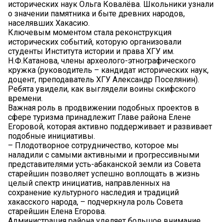
исторических наук Ольга Ковалёва. Школьники узнали
о значении памятника и быте древних народов,
населявших Хакасию.
Ключевым моментом стала реконструкция
исторических событий, которую организовали
студенты Института истории и права ХГУ им.
Н.Ф.Катанова, члены археолого-этнографического
кружка (руководитель – кандидат исторических наук,
доцент, преподаватель ХГУ Александр Поселянин).
Ребята увидели, как выглядели воины скифского
времени.
Важная роль в продвижении подобных проектов в
сфере туризма принадлежит Главе района Елене
Егоровой, которая активно поддерживает и развивает
подобные инициативы.
– Плодотворное сотрудничество, которое мы
наладили с самыми активными и прогрессивными
представителями усть-абаканской земли из Совета
старейшин позволяет успешно воплощать в жизнь
целый спектр инициатив, направленных на
сохранение культурного наследия и традиций
хакасского народа, – подчеркнула роль Совета
старейшин Елена Егорова.
Администрация района уделяет большое внимание