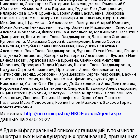
Николаевна, Золотарева Екатерина Александровна, Рачинский Ян
Збигневич, Жемкова Елена Борисовна, Гудков Лев Дмитриевич,
Илларионова Юлия Юрьевна, Саранг Анна Васильевна, Захарова
Светлана Сергеевна, Аверин Владимир Анатольевич, Щур Татьяна
Михайловна, Щур Николай Алексеевич, Блинушов Андрей Юрьевич,
Мосин Алексей Геннадьевич, Гефтер Валентин Михайлович, Симонов
Алексей Кириллович, Флиге Ирина Анатольевна, Мельникова Валентина
Дмитриевна, Вититинова Елена Владимировна, Баженова Светлана
Куприяновна, Максимов Сергей Владимирович, Беляев Сергей
Иванович, Голубева Елена Николаевна, Ганнушкина Светлана
Алексеевна, Закс Елена Владимировна, Буртина Елена Юрьевна, Гендель
Людмила Залмановна, Кокорина Екатерина Алексеевна, Шуманов Илья
Вячеславович, Арапова Галина Юрьевна, Свечников Анатолий
Мариевич, Прохоров Вадим Юрьевич, Шахова Елена Владимировна,
Подузов Сергей Васильевич, Протасова Ирина Вячеславовна,
Литинский Леонид Борисович, Лукашевский Сергей Маркович, Бахмин
Вячеслав Иванович, Шабад Анатолий Ефимович, Сухих Дарья
Николаевна, Орлов Олег Петрович, Добровольская Анна Дмитриевна,
Королева Александра Евгеньевна, Смирнов Владимир Александрович,
Вицин Сергей Ефимович, Золотухин Борис Андреевич, Левинсон Лев
Семенович, Локшина Татьяна Иосифовна, Орлов Олег Петрович,
Полякова Мара Федоровна, Резник Генри Маркович, Захаров Герман
Константинович
Источник:
http://unro.minjust.ru/NKOForeignAgent.aspx
данные на
24.03.2022
* Единый федеральный список организаций, в том числе
иностранных и международных организаций, признанных