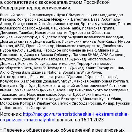
в соответствии с законодательством Российской
Федерации террористическими:
Высший военный Маджлисуль Шура Объединенных сил моджахедов
Кавказа, Конгресс народов Ичкерии и Дагестана, База, Асбат аль-
Ансар, Священная война, Исламская группа, Братья-мусульмане, Партия
исламского освобождения, Лашкар-И-Тайба, Исламская группа,
Движение Талибан, Исламская партия Туркестана, Общество
социальных реформ, Общество возрождения исламского наследия,
Дом двух святых, Джунд аш-Шам, Исламский джихад, Аль-Каида, Имарат
Кавказ, АБТО, Правый сектор, Исламское государство, Джабха аль-
Нусра ли-Ахль аш-Шам, Народное ополчение имени К. Минина и Д.
Пожарского, Аджр от Аллаха Субхану уа Тагьаля SHAM, АУМ Синрике,
Муджахеды джамаата Ат-Тавхида Валь-Джихад, Чистопольский
Джамаат, Рохнамо ба суи давлати исломи, Террористическое
сообщество Сеть, Катиба Таухид валь-Джихад, Хайят Тахрир аш-Шам,
Ахлю Сунна Валь Джамаа, National Socialism/White Power,
Артподготовка, Религиозная группа “Джамаат “Красный пахарь”,
Колумбайн, Хатлонский джамаат, Мусульманская религиозная группа п.
Кушкуль г. Оренбург, Крымско-татарский добровольческий батальон
имени Номана Челебиджихана, Азов, Партия исламского возрождения
Таджикистана, Народная самооборона, Дуббайский джамаат,
московская ячейка, Батал-Хаджи Белхороев, Маньяки Культ Убийц,
Молодёжь Которая Улыбается, Легион Свобода России, Айдар, Русский
добровольческий корпус
Источник:
http://nac.gov.ru/terroristicheskie-i-ekstremistskie-
organizacii-i-materialy.html
данные на
16.11.2023
* Перечень общественных объединений и религиозных