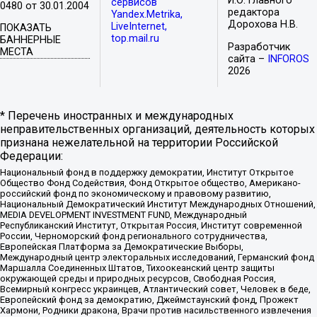
И.О. главного
сервисов
0480 от 30.01.2004
редактора
Yandex.Metrika,
Дорохова Н.В.
LiveInternet,
ПОКАЗАТЬ
top.mail.ru
БАННЕРНЫЕ
Разработчик
МЕСТА
сайта –
INFOROS
2026
* Перечень иностранных и международных
неправительственных организаций, деятельность которых
признана нежелательной на территории Российской
Федерации:
Национальный фонд в поддержку демократии, Институт Открытое
Общество Фонд Содействия, Фонд Открытое общество, Американо-
российский фонд по экономическому и правовому развитию,
Национальный Демократический Институт Международных Отношений,
MEDIA DEVELOPMENT INVESTMENT FUND, Международный
Республиканский Институт, Открытая Россия, Институт современной
России, Черноморский фонд регионального сотрудничества,
Европейская Платформа за Демократические Выборы,
Международный центр электоральных исследований, Германский фонд
Маршалла Соединенных Штатов, Тихоокеанский центр защиты
окружающей среды и природных ресурсов, Свободная Россия,
Всемирный конгресс украинцев, Атлантический совет, Человек в беде,
Европейский фонд за демократию, Джеймстаунский фонд, Прожект
Хармони, Родники дракона, Врачи против насильственного извлечения