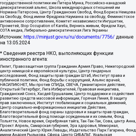
государственной политики им Питера Мунка, Российско-канадский
демократический альянс, Школа международных отношений им
Нормана Патерсона, Центр Гражданских Свобод, Фонд Бориса Немцова
за Свободу, Фонд имени Фридриха Науманна за свободу, Феминистское
антивоенное сопротивление, Комитет независимости Ингушетии,
Прометей, Stop Occupation of Karelia, Вернись живым, Фридом Хаус,
СОТА медиа, Либерально-демократическая Лига Украины
Источник:
https://minjust.gov.ru/ru/documents/7756/
данные
на
13.05.2024
* Сведения реестра НКО, выполняющих функции
иностранного агента:
Лилит, Правозащитная группа Гражданин.Армия.Право, Нижегородский
центр немецкой и европейской культуры, Центр гендерных
исследований, Фонд защиты прав граждан Штаб, Институт права и
публичной политики, Фонд борьбы с коррупцией, Альянс врачей,
НАСИЛИЮ.НЕТ, Мы против СПИДа, СВЕЧА, Гуманитарное действие,
Открытый Петербург, Лига Избирателей, Правовая инициатива,
Гражданский Союз, Хасдей Ерушалаим, Центр поддержки и содействия
развитию средств массовой информации, Горячая Линия, В защиту
прав заключенных, Институт глобализации и социальных движений,
Центр социально-информационных инициатив Действие,
Благотворительный фонд охраны здоровья и защиты прав граждан,
Благотворительный фонд помощи осужденным и их семьям, Фонд
Тольятти, Новое время, Серебряная тайга, Так-Так-Так, Сова, центр Анна,
Проект Апрель, Самарская губерния, Эра здоровья, Мемориал,
Аналитический Центр Юрия Левады, Издательство Парк Гагарина, Фонд
имени Андрея Рылькова, Сфера, Центр СИБАЛЬТ, Уральская