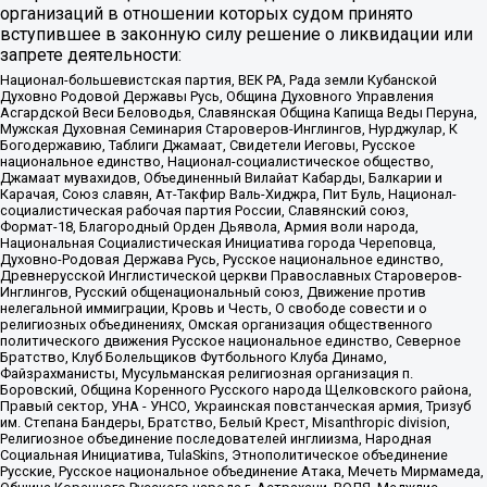
организаций в отношении которых судом принято
вступившее в законную силу решение о ликвидации или
запрете деятельности:
Национал-большевистская партия, ВЕК РА, Рада земли Кубанской
Духовно Родовой Державы Русь, Община Духовного Управления
Асгардской Веси Беловодья, Славянская Община Капища Веды Перуна,
Мужская Духовная Семинария Староверов-Инглингов, Нурджулар, К
Богодержавию, Таблиги Джамаат, Свидетели Иеговы, Русское
национальное единство, Национал-социалистическое общество,
Джамаат мувахидов, Объединенный Вилайат Кабарды, Балкарии и
Карачая, Союз славян, Ат-Такфир Валь-Хиджра, Пит Буль, Национал-
социалистическая рабочая партия России, Славянский союз,
Формат-18, Благородный Орден Дьявола, Армия воли народа,
Национальная Социалистическая Инициатива города Череповца,
Духовно-Родовая Держава Русь, Русское национальное единство,
Древнерусской Инглистической церкви Православных Староверов-
Инглингов, Русский общенациональный союз, Движение против
нелегальной иммиграции, Кровь и Честь, О свободе совести и о
религиозных объединениях, Омская организация общественного
политического движения Русское национальное единство, Северное
Братство, Клуб Болельщиков Футбольного Клуба Динамо,
Файзрахманисты, Мусульманская религиозная организация п.
Боровский, Община Коренного Русского народа Щелковского района,
Правый сектор, УНА - УНСО, Украинская повстанческая армия, Тризуб
им. Степана Бандеры, Братство, Белый Крест, Misanthropic division,
Религиозное объединение последователей инглиизма, Народная
Социальная Инициатива, TulaSkins, Этнополитическое объединение
Русские, Русское национальное объединение Атака, Мечеть Мирмамеда,