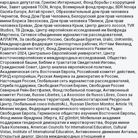
народных депутатов, Гринпис Интернешнл, Фонд борьбы с коррупцией
Инк, Завет церквей TCCN, Агора, Всемирный фонд природы, BDR Novaja
Gazeta-Europe, Алтай проект, Образовательный дом прав человека
Чернигов, Фонд Дом Прав Человека, Белорусский дом прав человека
имени Бориса Звозскова, Дом прав человека Тбилиси, Дом прав
человека Ереван, Дом прав человека Крым, Центр дикого лосося, TVR
Studios, ТВ Дождь, Центр европейских исследований им Вилфрида
Мартенса, Сетевое объединение журналистов расследователей,
АЛЛАТРА, За свободную Россию, Свободная Бурятия, Uralic, UnKremlin,
Международная федерация транспортных рабочих, ИстЧам Финланд,
Гудзоновский институт, Фонд Демократического Развития,
Комитет-2024, Центрально-Европейский университет, Центр
восточноевропейских и международных исследований, Общество
Сторожевой башни, Библии и трактатов Свидетелей Иеговы,
Гражданский Совет, Центр анализа европейской политики,
Академическая сеть Восточная Европа, Российский комитет действия,
РЭНД корпорейшн, Русская Америка за демократию в России,
Настоящая Россия, Глобальная сеть журналистов-расследователей,
Служба поддержки, Свободная Россия Берлин, Свободная Россия
Северный Рейн-Вестфалия, Фонд глобальной помощи, Антивоенный
комитет России, Russie-Libertes, La Asocicion de Rusos Libres, Союз за
возвращение Северных территорий, Крымскотатарский Ресурсный
Центр, Глобальный союз IndustriALL, Russian Election Monitor, Article 19,
Мнение медиа, Федерация анархического черного креста, Радио
Свободная Европа, Германское общество изучения Восточной Европы,
Фонд имени Фридриха Эберта, XZ gGmbH, Мобильная академия
поддержки гендерной демократии и миротворчества, Форум имени
Льва Копелева, American Councils for International Education, Cultural
Vistas, Institute of International Education, Антивоенное движение Антальи,
Открытый диалог, Школа международных отношений и