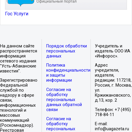
Гос Услуги
На данном сайте
Порядок обработки
Учредитель и
распространяется
персональных
издатель ООО ИА
информация
данных
«Инфорос».
сетевого издания
Политика
Адрес
"Усть-Абаканские
конфиденциальности
учредителя,
известия".
и защиты
издателя,
Зарегистрировано
информации
редакции: 117218,
Федеральной
Россия, г. Москва,
Согласие на
службой по
ул.
обработку
надзору в сфере
Кржижановского,
персональных
связи,
д.13, кор. 2
данных обратной
информационных
связи
Телефон: +7 (495)
технологий и
718-84-11
массовых
Согласие на
коммуникаций
обработку
E-mail:
(Роскомнадзор).
персональных
info@uagazeta.ru
Реестровая