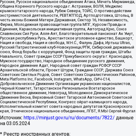
Русские, Русское национальное объединение Атака, Мечеть Мирмамеда,
Община Коренного Русского народа г. Астрахани, ВОЛЯ, Меджлис
крымскотатарского народа, Рубеж Севера, ТОЙС, О противодействии
экстремистской деятельности, РЕВТАТПОД, Артподготовка, Штольц, В
честь иконы Божией Матери Державная, Сектор 16, Независимость,
Фирма, Молодежная правозащитная группа МПГ, Курсом Правды и
Единения, Каракольская инициативная группа, Автоград Крю, Союз
Славянских Сил Руси, Алля-Аят, Благотворительный пансионат Ак Умут,
Русская республика Русь, Арестантское уголовное единство, Башкорт,
Нация и свобода, Нация и свобода, W.H.С., Фалунь Дафа, Иртыш Ultras,
Русский Патриотический клуб-Новокузнецк/РПК, Сибирский державный
союз, Фонд борьбы с коррупцией, Фонд защиты прав граждан, Штабы
Навального, Совет граждан СССР Прикубанского округа г. Краснодара,
Мужское государство, Народное объединение русского движения,
Народное движение Адат, Народный совет граждан РСФСР СССР
Архангельской области, Проект Штурм, Граждане СССР, Держава Союз
Советских Светлых Родов, Совет Советских Социалистических Районов,
Meta Platforms Inc, Facebook, Instagram, WhatsApp, СИЧ-С14,
Добровольческое Движение Организации украинских националистов,
Черный Комитет, Татарстанское Региональное Всетатарское
общественное движение, Невоград, Молодежное Демократическое
Движение Весна, Верховный Совет Татарской Автономной Советской
Социалистической Республики, Конгресс ойрат-калмыцкого народа,
Исполнительный комитет совета народных депутатов Красноярского
края, Этническое национальное объединение, ЛГБТ, Я.МЫ Сергей Фургал
Источник:
https://minjust.gov.ru/ru/documents/7822/
данные
на
03.05.2024
* Реестр иностранных агентов: