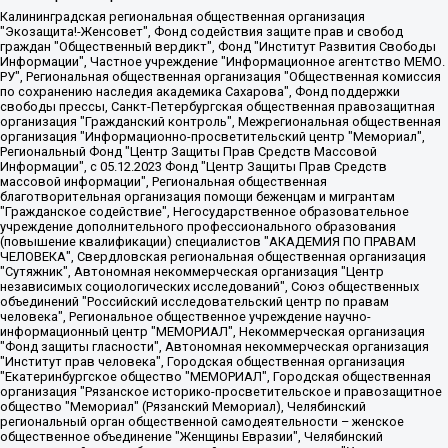
Калининградская региональная общественная организация "Экозащита!-Женсовет", Фонд содействия защите прав и свобод граждан "Общественный вердикт", Фонд "Институт Развития Свободы Информации", Частное учреждение "Информационное агентство МЕМО. РУ", Региональная общественная организация "Общественная комиссия по сохранению наследия академика Сахарова", Фонд поддержки свободы прессы, Санкт-Петербургская общественная правозащитная организация "Гражданский контроль", Межрегиональная общественная организация "Информационно-просветительский центр "Мемориал", Региональный Фонд "Центр Защиты Прав Средств Массовой Информации", с 05.12.2023 Фонд "Центр Защиты Прав Средств массовой информации", Региональная общественная благотворительная организация помощи беженцам и мигрантам "Гражданское содействие", Негосударственное образовательное учреждение дополнительного профессионального образования (повышение квалификации) специалистов "АКАДЕМИЯ ПО ПРАВАМ ЧЕЛОВЕКА", Свердловская региональная общественная организация "Сутяжник", Автономная некоммерческая организация "Центр независимых социологических исследований", Союз общественных объединений "Российский исследовательский центр по правам человека", Региональное общественное учреждение научно-информационный центр "МЕМОРИАЛ", Некоммерческая организация "Фонд защиты гласности", Автономная некоммерческая организация "Институт прав человека", Городская общественная организация "Екатеринбургское общество "МЕМОРИАЛ", Городская общественная организация "Рязанское историко-просветительское и правозащитное общество "Мемориал" (Рязанский Мемориал), Челябинский региональный орган общественной самодеятельности – женское общественное объединение "Женщины Евразии", Челябинский региональный орган общественной самодеятельности "Уральская правозащитная группа", Фонд содействия защите здоровья и социальной справедливости имени Андрея Рылькова, Автономная Некоммерческая Организация "Аналитический Центр Юрия Левады", Автономная некоммерческая организация социальной поддержки населения "Проект Апрель", Региональная общественная организация помощи женщинам и детям, находящимся в кризисной ситуации "Информационно-методический центр "Анна", Фонд содействия развитию массовых коммуникаций и правовому просвещению "Так-так-Так", Фонд содействия устойчивому развитию "Серебряная тайга", Свердловский региональный общественный фонд социальных проектов "Новое время", "Idel.Реалии", Кавказ.Реалии, Крым.Реалии, Телеканал Настоящее Время, Татаро-башкирская служба Радио Свобода (Azatliq Radiosi), Радио Свободная Европа/Радио Свобода (PCE/PC), "Сибирь.Реалии", "Фактограф", Благотворительный фонд помощи осужденным и их семьям, Автономная некоммерческая организация "Институт глобализации и социальных движений", Фонд "В защиту прав заключенных", Частное учреждение "Центр поддержки и содействия развитию средств массовой информации", Пензенский региональный общественный благотворительный фонд "Гражданский союз", "Север.Реалии", Некоммерческая организация Фонд "Правовая инициатива", Общество с ограниченной ответственностью "Радио Свободная Европа/Радио Свобода", Чешское информационное агентство "MEDIUM-ORIENT", Красноярская региональная общественная организация "Мы против СПИДа", Камалягин Денис Николаевич, Маркелов Сергей Евгеньевич, Пономарев Лев Александрович, Савицкая Людмила Алексеевна, Автономная некоммерческая организация "Центр по работе с проблемой насилия "НАСИЛИЮ.НЕТ", Межрегиональный профессиональный союз работников здравоохранения "Альянс врачей", Юридическое лицо, зарегистрированное в Латвийской Республике, SIA "Medusa Project" (регистрационный номер 40103797863, дата регистрации 10.06.2014), Некоммерческая организация "Фонд по борьбе с коррупцией", Автономная некоммерческая организация "Институт права и публичной политики", Баданин Роман Сергеевич, Гликин Максим Александрович, Железнова Мария Михайловна, Лукьянова Юлия Сергеевна, Маетная Елизавета Витальевна, Маняхин Петр Борисович, Чуракова Ольга Владимировна, Ярош Юлия Петровна, Юридическое лицо "The Insider SIA", зарегистрированное в Риге, Латвийская Республика (дата регистрации 26.06.2015), являющееся администратором доменного имени интернет-издания "The Insider SIA", https://theins.ru, Постернак Алексей Евгеньевич, Рубин Михаил Аркадьевич, Анин Роман Александрович, Юридическое лицо Istories fonds, зарегистрированное в Латвийской Республике (регистрационный номер 50008295751, дата регистрации 24.02.2020), Великовский Дмитрий Александрович, Долинина Ирина Николаевна, Мароховская Алеся Алексеевна, Шлейнов Роман Юрьевич, Шмагун Олеся Валентиновна, Общество с ограниченной ответственностью "Альтаир 2021", Общество с ограниченной ответственностью "Вега 2021", Общество с ограниченной ответственностью "Главный редактор 2021", Общество с ограниченной ответственностью "Ромашки монолит", Важенков Артем Валерьевич, Ивановская областная общественная организация "Центр гендерных исследований", Гурман Юрий Альбертович, Медиапроект "ОВД-Инфо", Егоров Владимир Владимирович, Жилинский Владимир Александрович, Общество с ограниченной ответственностью "ЗП", Иванова София Юрьевна, Карезина Инна Павловна, Кильтау Екатерина Викторовна, Петров Алексей Викторович, Пискунов Сергей Евгеньевич, Смирнов Сергей Сергеевич, Тихонов Михаил Сергеевич, Общество с ограниченной ответственностью "ЖУРНАЛИСТ-ИНОСТРАННЫЙ АГЕНТ", Арапова Галина Юрьевна, Вольтская Татьяна Анатольевна, Американская компания "Mason G.E.S. Anonymous Foundation" (США), являющаяся владельцем интернет-издания https://mnews.world/, Компания "Stichting Bellingcat", зарегистрированная в Нидерландах (дата регистрации 11.07.2018), Захаров Андрей Вячеславович, Клепиковская Екатерина Дмитриевна, Общество с ограниченной ответственностью "МЕМО", Перл Роман Александрович, Симонов Евгений Алексеевич, Соловьева Елена Анатольевна, Сотников Даниил Владимирович, Сурначева Елизавета Дмитриевна, Автономная некоммерческая организация по защите прав человека и информированию населения "Якутия – Наше Мнение", Общество с ограниченной ответственностью "Москоу диджитал медиа", с 26.01.2023 Общество с ограниченной ответственностью "Чайка Белые сады", Ветошкина Валерия Валерьевна, Заговора Максим Александрович, Межрегиональное общественное движение "Российская ЛГБТ - сеть", Оленичев Максим Владимирович, Павлов Иван Юрьевич, Скворцова Елена Сергеевна, Общество с ограниченной ответственностью "Как бы инагент", Кочетков Игорь Викторович, Общество с ограниченной ответственностью "Честные выборы", Еланчик Олег Александрович, Общество с ограниченной ответственностью "Нобелевский призыв", Гималова Регина Эмилевна, Григорьев Андрей Валерьевич, Григорьева Алина Александровна, Ассоциация по содействию защите прав призывников, альтернативнослужащих и военнослужащих "Правозащитная группа "Гражданин.Армия.Право", Хисамова Регина Фаритовна, Автономная некоммерческая организация по реализации социально-правовых программ "Лилит", Дальневосточное общественное движение "Маяк", Санкт-Петербургская ЛГБТ-инициативная группа "Выход", Инициативная группа ЛГБТ+ "Реверс", Алексеев Андрей Викторович, Бекбулатова Таисия Львовна, Беляев Иван Михайлович, Владыкина Елена Сергеевна, Гельман Марат Александрович, Никульшина Вероника Юрьевна, Толоконникова Надежда Андреевна, Шендерович Виктор Анатольевич, Общество с ограниченной ответственностью "Данное сообщение", Общество с ограниченной ответственностью Издательский дом "Новая глава", Айнбиндер Александра Александровна, Московский комьюнити-центр для ЛГБТ+инициатив, Благотворительный фонд развития филантропии, Deutsche Welle (Германия, Kurt-Schumacher-Strasse 3, 53113 Bonn), Борзунова Мария Михайловна, Воробьев Виктор Викторович, Голубева Анна Львовна, Константинова Алла Михайловна, Малкова Ирина Владимировна, Мурадов Мурад Абдулгалимович, Осетинская Елизавета Николаевна, Понасенков Евгений Николаевич, Ганапольский Матвей Юрьевич, Киселев Евгений Алексеевич, Борухович Ирина Григорьевна, Дремин Иван Тимофеевич, Дубровский Дмитрий Викторович, Красноярская региональная общественная организация поддержки и развития альтернативных образовательных технологий и межкультурных коммуникаций "ИНТЕРРА", Маяковская Екатерина Алексеевна, Фейгин Марк Захарович, Филимонов Андрей Викторович, Дзугкоева Регина Николаевна, Доброхотов Роман Александрович, Дудь Юрий Александрович, Елкин Сергей Владимирович, Кругликов Кирилл Игоревич, Сабунаева Мария Леонидовна, Семенов Алексей Владимирович, Шаинян Карен Багратович, Шульман Екатерина Михайловна, Асафьев Артур Валерьевич, Вахштайн Виктор Семенович, Венедиктов Алексей Алексеевич, Лушникова Екатерина Евгеньевна, Волков Леонид Михайлович, Невзоров Александр Глебович, Пархоменко Сергей Борисович, Сироткин Ярослав Николаевич, Кара-Мурза Владимир Владимирович, Баранова Наталья Владимировна, Гозман Леонид Яковлевич, Кагарлицкий Борис Юльевич, Климарев Михаил Валерьевич, Милов Владимир Станиславович, Автономная некоммерческая организация Краснодарский центр современного искусства "Типография", Моргенштерн Алишер Тагирович, Соболь Любовь Эдуардовна, Общество с ограниченной ответственностью "ЛИЗА НОРМ", Каспаров Гарри Кимович, Ходорковский Михаил Борисович, Общество с ограниченной ответственностью "Апрельские тезисы", Данилович Ирина Брониславовна, Кашин Олег Владимирович, Петров Николай Владимирович, Пивоваров Алексей Владимирович, Соколов Михаил Владимирович, Цветкова Юлия Владимировна, Чичваркин Евгений Александрович, Комитет против пыток/Команда против пыток, Общество с ограниченной ответственностью "Первый научный", Общество с ограниченной ответственностью "Вертолет и ко", Белоцерковская Вероника Борисовна, Кац Максим Евгеньевич, Лазарева Татьяна Юрьевна, Шаведдинов Руслан Табризович, Яшин Илья Валерьевич, Общество с ограниченной ответственностью "Иноагент ААВ", Алешковский Дмитрий Петрович, Альбац Евгения Марковна, Быков Дмитрий Львович, Галямина Юлия Евгеньевна, Лойко Сергей Леонидович, Мартынов Кирилл Константинович, Медведев Сергей Александрович, Крашенинников Федор Геннадиевич, Гордеева Катерина Вл