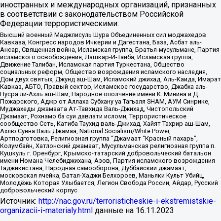
иностранных и международных организаций, признанных
в соответствии с законодательством Российской
Федерации террористическими:
Высший военный Маджлисуль Шура Объединенных сил моджахедов
Кавказа, Конгресс народов Ичкерии и Дагестана, База, Асбат аль-
Ансар, Священная война, Исламская группа, Братья-мусульмане, Партия
исламского освобождения, Лашкар-И-Тайба, Исламская группа,
Движение Талибан, Исламская партия Туркестана, Общество
социальных реформ, Общество возрождения исламского наследия,
Дом двух святых, Джунд аш-Шам, Исламский джихад, Аль-Каида, Имарат
Кавказ, АБТО, Правый сектор, Исламское государство, Джабха аль-
Нусра ли-Ахль аш-Шам, Народное ополчение имени К. Минина и Д.
Пожарского, Аджр от Аллаха Субхану уа Тагьаля SHAM, АУМ Синрике,
Муджахеды джамаата Ат-Тавхида Валь-Джихад, Чистопольский
Джамаат, Рохнамо ба суи давлати исломи, Террористическое
сообщество Сеть, Катиба Таухид валь-Джихад, Хайят Тахрир аш-Шам,
Ахлю Сунна Валь Джамаа, National Socialism/White Power,
Артподготовка, Религиозная группа “Джамаат “Красный пахарь”,
Колумбайн, Хатлонский джамаат, Мусульманская религиозная группа п.
Кушкуль г. Оренбург, Крымско-татарский добровольческий батальон
имени Номана Челебиджихана, Азов, Партия исламского возрождения
Таджикистана, Народная самооборона, Дуббайский джамаат,
московская ячейка, Батал-Хаджи Белхороев, Маньяки Культ Убийц,
Молодёжь Которая Улыбается, Легион Свобода России, Айдар, Русский
добровольческий корпус
Источник:
http://nac.gov.ru/terroristicheskie-i-ekstremistskie-
organizacii-i-materialy.html
данные на
16.11.2023