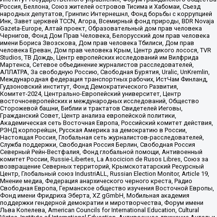
Россия, Беллона, Союз жителей островов Тисима и Хабомаи, Съезд
народных депутатов, Гринпис Интернешнл, Фонд борьбы с коррупцией
Инк, Завет церквей TCCN, Агора, Всемирный фонд природы, BDR Novaja
Gazeta-Europe, Алтай проект, Образовательный дом прав человека
Чернигов, Фонд Дом Прав Человека, Белорусский дом прав человека
имени Бориса Звозскова, Дом прав человека Тбилиси, Дом прав
человека Ереван, Дом прав человека Крым, Центр дикого лосося, TVR
Studios, ТВ Дождь, Центр европейских исследований им Вилфрида
Мартенса, Сетевое объединение журналистов расследователей,
АЛЛАТРА, За свободную Россию, Свободная Бурятия, Uralic, UnKremlin,
Международная федерация транспортных рабочих, ИстЧам Финланд,
Гудзоновский институт, Фонд Демократического Развития,
Комитет-2024, Центрально-Европейский университет, Центр
восточноевропейских и международных исследований, Общество
Сторожевой башни, Библии и трактатов Свидетелей Иеговы,
Гражданский Совет, Центр анализа европейской политики,
Академическая сеть Восточная Европа, Российский комитет действия,
РЭНД корпорейшн, Русская Америка за демократию в России,
Настоящая Россия, Глобальная сеть журналистов-расследователей,
Служба поддержки, Свободная Россия Берлин, Свободная Россия
Северный Рейн-Вестфалия, Фонд глобальной помощи, Антивоенный
комитет России, Russie-Libertes, La Asocicion de Rusos Libres, Союз за
возвращение Северных территорий, Крымскотатарский Ресурсный
Центр, Глобальный союз IndustriALL, Russian Election Monitor, Article 19,
Мнение медиа, Федерация анархического черного креста, Радио
Свободная Европа, Германское общество изучения Восточной Европы,
Фонд имени Фридриха Эберта, XZ gGmbH, Мобильная академия
поддержки гендерной демократии и миротворчества, Форум имени
Льва Копелева, American Councils for International Education, Cultural