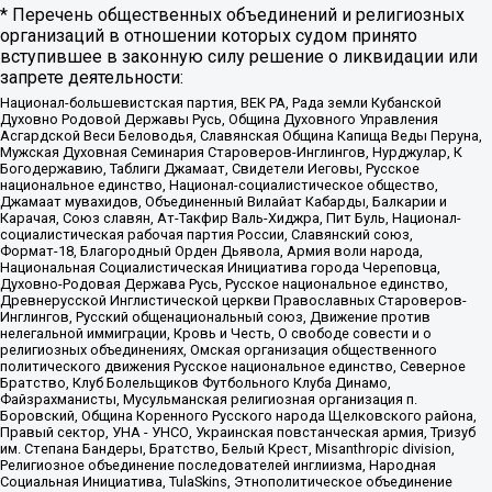
* Перечень общественных объединений и религиозных
организаций в отношении которых судом принято
вступившее в законную силу решение о ликвидации или
запрете деятельности:
Национал-большевистская партия, ВЕК РА, Рада земли Кубанской
Духовно Родовой Державы Русь, Община Духовного Управления
Асгардской Веси Беловодья, Славянская Община Капища Веды Перуна,
Мужская Духовная Семинария Староверов-Инглингов, Нурджулар, К
Богодержавию, Таблиги Джамаат, Свидетели Иеговы, Русское
национальное единство, Национал-социалистическое общество,
Джамаат мувахидов, Объединенный Вилайат Кабарды, Балкарии и
Карачая, Союз славян, Ат-Такфир Валь-Хиджра, Пит Буль, Национал-
социалистическая рабочая партия России, Славянский союз,
Формат-18, Благородный Орден Дьявола, Армия воли народа,
Национальная Социалистическая Инициатива города Череповца,
Духовно-Родовая Держава Русь, Русское национальное единство,
Древнерусской Инглистической церкви Православных Староверов-
Инглингов, Русский общенациональный союз, Движение против
нелегальной иммиграции, Кровь и Честь, О свободе совести и о
религиозных объединениях, Омская организация общественного
политического движения Русское национальное единство, Северное
Братство, Клуб Болельщиков Футбольного Клуба Динамо,
Файзрахманисты, Мусульманская религиозная организация п.
Боровский, Община Коренного Русского народа Щелковского района,
Правый сектор, УНА - УНСО, Украинская повстанческая армия, Тризуб
им. Степана Бандеры, Братство, Белый Крест, Misanthropic division,
Религиозное объединение последователей инглиизма, Народная
Социальная Инициатива, TulaSkins, Этнополитическое объединение