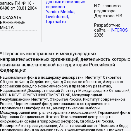
данных с помощью
запись ПИ № 16 -
И.О. главного
сервисов
0480 от 30.01.2004
редактора
Yandex.Metrika,
Дорохова Н.В.
LiveInternet,
ПОКАЗАТЬ
top.mail.ru
БАННЕРНЫЕ
Разработчик
МЕСТА
сайта –
INFOROS
2026
* Перечень иностранных и международных
неправительственных организаций, деятельность которых
признана нежелательной на территории Российской
Федерации:
Национальный фонд в поддержку демократии, Институт Открытое
Общество Фонд Содействия, Фонд Открытое общество, Американо-
российский фонд по экономическому и правовому развитию,
Национальный Демократический Институт Международных Отношений,
MEDIA DEVELOPMENT INVESTMENT FUND, Международный
Республиканский Институт, Открытая Россия, Институт современной
России, Черноморский фонд регионального сотрудничества,
Европейская Платформа за Демократические Выборы,
Международный центр электоральных исследований, Германский фонд
Маршалла Соединенных Штатов, Тихоокеанский центр защиты
окружающей среды и природных ресурсов, Свободная Россия,
Всемирный конгресс украинцев, Атлантический совет, Человек в беде,
Европейский фонд за демократию, Джеймстаунский фонд, Прожект