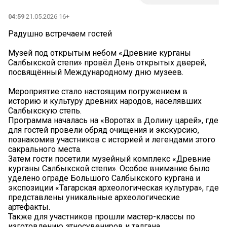
04:59
21.05.2026 16+
Радушно встречаем гостей
Музей под открытым небом «Древние курганы
Салбыкской степи» провёл День открытых дверей,
посвящённый Международному дню музеев.
Мероприятие стало настоящим погружением в
историю и культуру древних народов, населявших
Салбыкскую степь.
Программа началась на «Воротах в Долину царей», где
для гостей провели обряд очищения и экскурсию,
познакомив участников с историей и легендами этого
сакрального места.
Затем гости посетили музейный комплекс «Древние
курганы Салбыкской степи». Особое внимание было
уделено ограде Большого Салбыкского кургана и
экспозиции «Тагарская археологическая культура», где
представлены уникальные археологические
артефакты.
Также для участников прошли мастер-классы по
изготовлению этносувениров и талгана.