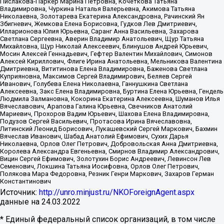
Пислакова-Паркер Марина Петровна, Кочеткова Татьяна
Владимировна, Чуркина Наталья Валерьевна, Акимова Татьяна
Николаевна, Золотарева Екатерина Александровна, Рачинский Ян
Збигневич, Жемкова Елена Борисовна, Гудков Лев Дмитриевич,
Илларионова Юлия Юрьевна, Саранг Анна Васильевна, Захарова
Светлана Сергеевна, Аверин Владимир Анатольевич, Щур Татьяна
Михайловна, Щур Николай Алексеевич, Блинушов Андрей Юрьевич,
Мосин Алексей Геннадьевич, Гефтер Валентин Михайлович, Симонов
Алексей Кириллович, Флиге Ирина Анатольевна, Мельникова Валентина
Дмитриевна, Вититинова Елена Владимировна, Баженова Светлана
Куприяновна, Максимов Сергей Владимирович, Беляев Сергей
Иванович, Голубева Елена Николаевна, Ганнушкина Светлана
Алексеевна, Закс Елена Владимировна, Буртина Елена Юрьевна, Гендель
Людмила Залмановна, Кокорина Екатерина Алексеевна, Шуманов Илья
Вячеславович, Арапова Галина Юрьевна, Свечников Анатолий
Мариевич, Прохоров Вадим Юрьевич, Шахова Елена Владимировна,
Подузов Сергей Васильевич, Протасова Ирина Вячеславовна,
Литинский Леонид Борисович, Лукашевский Сергей Маркович, Бахмин
Вячеслав Иванович, Шабад Анатолий Ефимович, Сухих Дарья
Николаевна, Орлов Олег Петрович, Добровольская Анна Дмитриевна,
Королева Александра Евгеньевна, Смирнов Владимир Александрович,
Вицин Сергей Ефимович, Золотухин Борис Андреевич, Левинсон Лев
Семенович, Локшина Татьяна Иосифовна, Орлов Олег Петрович,
Полякова Мара Федоровна, Резник Генри Маркович, Захаров Герман
Константинович
Источник:
http://unro.minjust.ru/NKOForeignAgent.aspx
данные на
24.03.2022
* Единый федеральный список организаций, в том числе