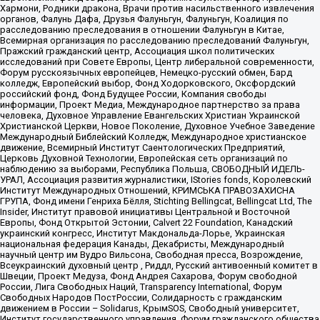
Хармони, Родники дракона, Врачи против насильственного извлечения
органов, Фалунь Дафа, Друзья Фалуньгун, Фалуньгун, Коалиция по
расследованию преследования в отношении Фалуньгун в Китае,
Всемирная организация по расследованию преследований Фалуньгун,
Пражский гражданский центр, Ассоциация школ политических
исследований при Совете Европы, Центр либеральной современности,
Форум русскоязычных европейцев, Немецко-русский обмен, Бард
колледж, Европейский выбор, Фонд Ходорковского, Оксфордский
российский фонд, Фонд Будущее России, Компания свободы
информации, Проект Медиа, Международное партнерство за права
человека, Духовное Управление Евангельских Христиан Украинской
Христианской Церкви, Новое Поколение, Духовное Учебное Заведение
Международный Библейский Колледж, Международное христианское
движение, Всемирный Институт Саентологических Предприятий,
Церковь Духовной Технологии, Европейская сеть организаций по
наблюдению за выборами, Республика Польша, СВОБОДНЫЙ ИДЕЛЬ-
УРАЛ, Ассоциация развития журналистики, IStories fonds, Королевский
Институт Международных Отношений, КРИМСЬКА ПРАВОЗАХИСНА
ГРУПА, Фонд имени Генриха Бёлля, Stichting Bellingcat, Bellingcat Ltd, The
Insider, Институт правовой инициативы Центральной и Восточной
Европы, Фонд Открытой Эстонии, Calvert 22 Foundation, Канадский
украинский конгресс, Институт Макдональда-Лорье, Украинская
национальная федерация Канады, Декабристы, Международный
научный центр им Вудро Вильсона, Свободная пресса, Возрождение,
Всеукраинский духовный центр , Риддл, Русский антивоенный комитет в
Швеции, Проект Медуза, Фонд Андрея Сахарова, Форум свободной
России, Лига Свободных Наций, Transparеncy International, Форум
Свободных Народов ПостРоссии, Солидарность с гражданским
движением в России – Solidarus, КрымSOS, Свободный университет,
Институт государственного управления, Форум гражданского общества