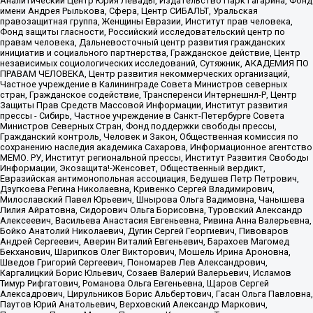
Аналитический Центр Юрия Левады, Издательство Парк Гагарина, Фонд
имени Андрея Рылькова, Сфера, Центр СИБАЛЬТ, Уральская
правозащитная группа, Женщины Евразии, Институт прав человека,
Фонд защиты гласности, Российский исследовательский центр по
правам человека, Дальневосточный центр развития гражданских
инициатив и социального партнерства, Гражданское действие, Центр
независимых социологических исследований, Сутяжник, АКАДЕМИЯ ПО
ПРАВАМ ЧЕЛОВЕКА, Центр развития некоммерческих организаций,
Частное учреждение в Калининграде Совета Министров северных
стран, Гражданское содействие, Трансперенси Интернешнл-Р, Центр
Защиты Прав Средств Массовой Информации, Институт развития
прессы - Сибирь, Частное учреждение в Санкт-Петербурге Совета
Министров Северных Стран, Фонд поддержки свободы прессы,
Гражданский контроль, Человек и Закон, Общественная комиссия по
сохранению наследия академика Сахарова, Информационное агентство
МЕМО. РУ, Институт региональной прессы, Институт Развития Свободы
Информации, Экозащита!-Женсовет, Общественный вердикт,
Евразийская антимонопольная ассоциация, Бедушев Петр Петрович,
Дзугкоева Регина Николаевна, Кривенко Сергей Владимирович,
Милославский Павел Юрьевич, Шнырова Ольга Вадимовна, Чанышева
Лилия Айратовна, Сидорович Ольга Борисовна, Туровский Александр
Алексеевич, Васильева Анастасия Евгеньевна, Ривина Анна Валерьевна,
Бойко Анатолий Николаевич, Дугин Сергей Георгиевич, Пивоваров
Андрей Сергеевич, Аверин Виталий Евгеньевич, Барахоев Магомед
Бекханович, Шарипков Олег Викторович, Мошель Ирина Ароновна,
Шведов Григорий Сергеевич, Пономарев Лев Александрович,
Каргалицкий Борис Юльевич, Созаев Валерий Валерьевич, Исламов
Тимур Рифгатович, Романова Ольга Евгеньевна, Щаров Сергей
Алексадрович, Цирульников Борис Альбертович, Гасан Ольга Павловна,
Паутов Юрий Анатольевич, Верховский Александр Маркович,