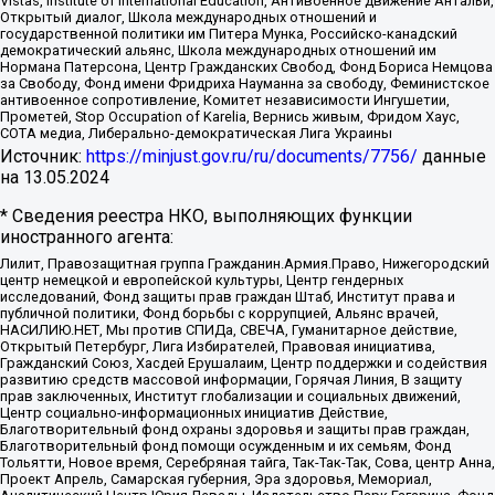
Vistas, Institute of International Education, Антивоенное движение Антальи,
Открытый диалог, Школа международных отношений и
государственной политики им Питера Мунка, Российско-канадский
демократический альянс, Школа международных отношений им
Нормана Патерсона, Центр Гражданских Свобод, Фонд Бориса Немцова
за Свободу, Фонд имени Фридриха Науманна за свободу, Феминистское
антивоенное сопротивление, Комитет независимости Ингушетии,
Прометей, Stop Occupation of Karelia, Вернись живым, Фридом Хаус,
СОТА медиа, Либерально-демократическая Лига Украины
Источник:
https://minjust.gov.ru/ru/documents/7756/
данные
на
13.05.2024
* Сведения реестра НКО, выполняющих функции
иностранного агента:
Лилит, Правозащитная группа Гражданин.Армия.Право, Нижегородский
центр немецкой и европейской культуры, Центр гендерных
исследований, Фонд защиты прав граждан Штаб, Институт права и
публичной политики, Фонд борьбы с коррупцией, Альянс врачей,
НАСИЛИЮ.НЕТ, Мы против СПИДа, СВЕЧА, Гуманитарное действие,
Открытый Петербург, Лига Избирателей, Правовая инициатива,
Гражданский Союз, Хасдей Ерушалаим, Центр поддержки и содействия
развитию средств массовой информации, Горячая Линия, В защиту
прав заключенных, Институт глобализации и социальных движений,
Центр социально-информационных инициатив Действие,
Благотворительный фонд охраны здоровья и защиты прав граждан,
Благотворительный фонд помощи осужденным и их семьям, Фонд
Тольятти, Новое время, Серебряная тайга, Так-Так-Так, Сова, центр Анна,
Проект Апрель, Самарская губерния, Эра здоровья, Мемориал,