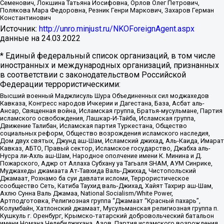
Семенович, Локшина Татьяна Иосифовна, Орлов Олег Петрович,
Полякова Мара Федоровна, Резник Генри Маркович, Захаров Герман
Константинович
Источник:
http://unro.minjust.ru/NKOForeignAgent.aspx
данные на
24.03.2022
* Единый федеральный список организаций, в том числе
иностранных и международных организаций, признанных
в соответствии с законодательством Российской
Федерации террористическими:
Высший военный Маджлисуль Шура Объединенных сил моджахедов
Кавказа, Конгресс народов Ичкерии и Дагестана, База, Асбат аль-
Ансар, Священная война, Исламская группа, Братья-мусульмане, Партия
исламского освобождения, Лашкар-И-Тайба, Исламская группа,
Движение Талибан, Исламская партия Туркестана, Общество
социальных реформ, Общество возрождения исламского наследия,
Дом двух святых, Джунд аш-Шам, Исламский джихад, Аль-Каида, Имарат
Кавказ, АБТО, Правый сектор, Исламское государство, Джабха аль-
Нусра ли-Ахль аш-Шам, Народное ополчение имени К. Минина и Д.
Пожарского, Аджр от Аллаха Субхану уа Тагьаля SHAM, АУМ Синрике,
Муджахеды джамаата Ат-Тавхида Валь-Джихад, Чистопольский
Джамаат, Рохнамо ба суи давлати исломи, Террористическое
сообщество Сеть, Катиба Таухид валь-Джихад, Хайят Тахрир аш-Шам,
Ахлю Сунна Валь Джамаа, National Socialism/White Power,
Артподготовка, Религиозная группа “Джамаат “Красный пахарь”,
Колумбайн, Хатлонский джамаат, Мусульманская религиозная группа п.
Кушкуль г. Оренбург, Крымско-татарский добровольческий батальон
имени Номана Челебиджихана, Азов, Партия исламского возрождения