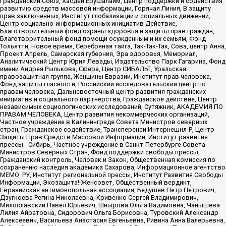
Гражданский Союз, Хасдей Ерушалаим, Центр поддержки и содействия
развитию средств массовой информации, Горячая Линия, В защиту
прав заключенных, Институт глобализации и социальных движений,
Центр социально-информационных инициатив Действие,
Благотворительный фонд охраны здоровья и защиты прав граждан,
Благотворительный фонд помощи осужденным и их семьям, Фонд
Тольятти, Новое время, Серебряная тайга, Так-Так-Так, Сова, центр Анна,
Проект Апрель, Самарская губерния, Эра здоровья, Мемориал,
Аналитический Центр Юрия Левады, Издательство Парк Гагарина, Фонд
имени Андрея Рылькова, Сфера, Центр СИБАЛЬТ, Уральская
правозащитная группа, Женщины Евразии, Институт прав человека,
Фонд защиты гласности, Российский исследовательский центр по
правам человека, Дальневосточный центр развития гражданских
инициатив и социального партнерства, Гражданское действие, Центр
независимых социологических исследований, Сутяжник, АКАДЕМИЯ ПО
ПРАВАМ ЧЕЛОВЕКА, Центр развития некоммерческих организаций,
Частное учреждение в Калининграде Совета Министров северных
стран, Гражданское содействие, Трансперенси Интернешнл-Р, Центр
Защиты Прав Средств Массовой Информации, Институт развития
прессы - Сибирь, Частное учреждение в Санкт-Петербурге Совета
Министров Северных Стран, Фонд поддержки свободы прессы,
Гражданский контроль, Человек и Закон, Общественная комиссия по
сохранению наследия академика Сахарова, Информационное агентство
МЕМО. РУ, Институт региональной прессы, Институт Развития Свободы
Информации, Экозащита!-Женсовет, Общественный вердикт,
Евразийская антимонопольная ассоциация, Бедушев Петр Петрович,
Дзугкоева Регина Николаевна, Кривенко Сергей Владимирович,
Милославский Павел Юрьевич, Шнырова Ольга Вадимовна, Чанышева
Лилия Айратовна, Сидорович Ольга Борисовна, Туровский Александр
Алексеевич, Васильева Анастасия Евгеньевна, Ривина Анна Валерьевна,