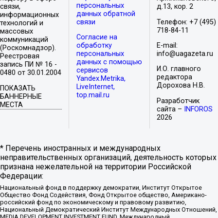
персональных
связи,
д.13, кор. 2
данных обратной
информационных
связи
Телефон: +7 (495)
технологий и
718-84-11
массовых
Согласие на
коммуникаций
обработку
E-mail:
(Роскомнадзор).
персональных
info@uagazeta.ru
Реестровая
данных с помощью
запись ПИ № 16 -
И.О. главного
сервисов
0480 от 30.01.2004
редактора
Yandex.Metrika,
Дорохова Н.В.
LiveInternet,
ПОКАЗАТЬ
top.mail.ru
БАННЕРНЫЕ
Разработчик
МЕСТА
сайта –
INFOROS
2026
* Перечень иностранных и международных
неправительственных организаций, деятельность которых
признана нежелательной на территории Российской
Федерации:
Национальный фонд в поддержку демократии, Институт Открытое
Общество Фонд Содействия, Фонд Открытое общество, Американо-
российский фонд по экономическому и правовому развитию,
Национальный Демократический Институт Международных Отношений,
MEDIA DEVELOPMENT INVESTMENT FUND, Международный