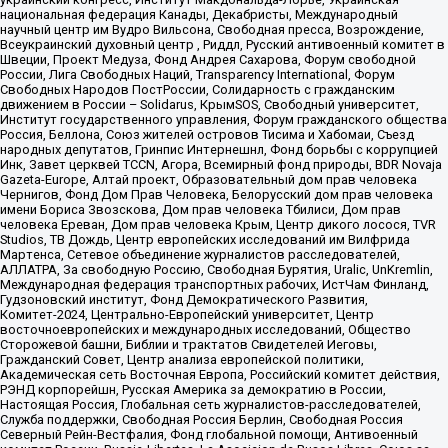
национальная федерация Канады, Декабристы, Международный
научный центр им Вудро Вильсона, Свободная пресса, Возрождение,
Всеукраинский духовный центр , Риддл, Русский антивоенный комитет в
Швеции, Проект Медуза, Фонд Андрея Сахарова, Форум свободной
России, Лига Свободных Наций, Transparеncy International, Форум
Свободных Народов ПостРоссии, Солидарность с гражданским
движением в России – Solidarus, КрымSOS, Свободный университет,
Институт государственного управления, Форум гражданского общества
Россия, Беллона, Союз жителей островов Тисима и Хабомаи, Съезд
народных депутатов, Гринпис Интернешнл, Фонд борьбы с коррупцией
Инк, Завет церквей TCCN, Агора, Всемирный фонд природы, BDR Novaja
Gazeta-Europe, Алтай проект, Образовательный дом прав человека
Чернигов, Фонд Дом Прав Человека, Белорусский дом прав человека
имени Бориса Звозскова, Дом прав человека Тбилиси, Дом прав
человека Ереван, Дом прав человека Крым, Центр дикого лосося, TVR
Studios, ТВ Дождь, Центр европейских исследований им Вилфрида
Мартенса, Сетевое объединение журналистов расследователей,
АЛЛАТРА, За свободную Россию, Свободная Бурятия, Uralic, UnKremlin,
Международная федерация транспортных рабочих, ИстЧам Финланд,
Гудзоновский институт, Фонд Демократического Развития,
Комитет-2024, Центрально-Европейский университет, Центр
восточноевропейских и международных исследований, Общество
Сторожевой башни, Библии и трактатов Свидетелей Иеговы,
Гражданский Совет, Центр анализа европейской политики,
Академическая сеть Восточная Европа, Российский комитет действия,
РЭНД корпорейшн, Русская Америка за демократию в России,
Настоящая Россия, Глобальная сеть журналистов-расследователей,
Служба поддержки, Свободная Россия Берлин, Свободная Россия
Северный Рейн-Вестфалия, Фонд глобальной помощи, Антивоенный