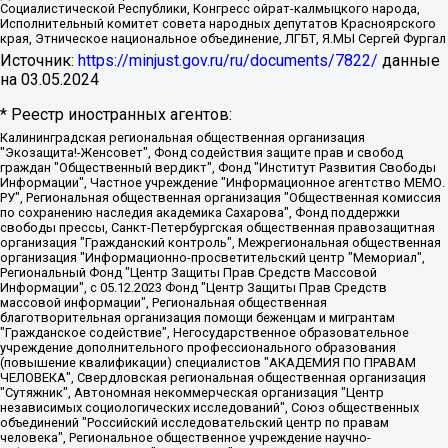
Социалистической Республики, Конгресс ойрат-калмыцкого народа,
Исполнительный комитет совета народных депутатов Красноярского
края, Этническое национальное объединение, ЛГБТ, Я.МЫ Сергей Фургал
Источник:
https://minjust.gov.ru/ru/documents/7822/
данные
на
03.05.2024
* Реестр иностранных агентов:
Калининградская региональная общественная организация "Экозащита!-Женсовет", Фонд содействия защите прав и свобод граждан "Общественный вердикт", Фонд "Институт Развития Свободы Информации", Частное учреждение "Информационное агентство МЕМО. РУ", Региональная общественная организация "Общественная комиссия по сохранению наследия академика Сахарова", Фонд поддержки свободы прессы, Санкт-Петербургская общественная правозащитная организация "Гражданский контроль", Межрегиональная общественная организация "Информационно-просветительский центр "Мемориал", Региональный Фонд "Центр Защиты Прав Средств Массовой Информации", с 05.12.2023 Фонд "Центр Защиты Прав Средств массовой информации", Региональная общественная благотворительная организация помощи беженцам и мигрантам "Гражданское содействие", Негосударственное образовательное учреждение дополнительного профессионального образования (повышение квалификации) специалистов "АКАДЕМИЯ ПО ПРАВАМ ЧЕЛОВЕКА", Свердловская региональная общественная организация "Сутяжник", Автономная некоммерческая организация "Центр независимых социологических исследований", Союз общественных объединений "Российский исследовательский центр по правам человека", Региональное общественное учреждение научно-информационный центр "МЕМОРИАЛ", Некоммерческая организация "Фонд защиты гласности", Автономная некоммерческая организация "Институт прав человека", Городская общественная организация "Екатеринбургское общество "МЕМОРИАЛ", Городская общественная организация "Рязанское историко-просветительское и правозащитное общество "Мемориал" (Рязанский Мемориал), Челябинский региональный орган общественной самодеятельности – женское общественное объединение "Женщины Евразии", Челябинский региональный орган общественной самодеятельности "Уральская правозащитная группа", Фонд содействия защите здоровья и социальной справедливости имени Андрея Рылькова, Автономная Некоммерческая Организация "Аналитический Центр Юрия Левады", Автономная некоммерческая организация социальной поддержки населения "Проект Апрель", Региональная общественная организация помощи женщинам и детям, находящимся в кризисной ситуации "Информационно-методический центр "Анна", Фонд содействия развитию массовых коммуникаций и правовому просвещению "Так-так-Так", Фонд содействия устойчивому развитию "Серебряная тайга", Свердловский региональный общественный фонд социальных проектов "Новое время", "Idel.Реалии", Кавказ.Реалии, Крым.Реалии, Телеканал Настоящее Время, Татаро-башкирская служба Радио Свобода (Azatliq Radiosi), Радио Свободная Европа/Радио Свобода (PCE/PC), "Сибирь.Реалии", "Фактограф", Благотворительный фонд помощи осужденным и их семьям, Автономная некоммерческая организация "Институт глобализации и социальных движений", Фонд "В защиту прав заключенных", Частное учреждение "Центр поддержки и содействия развитию средств массовой информации", Пензенский региональный общественный благотворительный фонд "Гражданский союз", "Север.Реалии", Некоммерческая организация Фонд "Правовая инициатива", Общество с ограниченной ответственностью "Радио Свободная Европа/Радио Свобода", Чешское информационное агентство "MEDIUM-ORIENT", Красноярская региональная общественная организация "Мы против СПИДа", Камалягин Денис Николаевич, Маркелов Сергей Евгеньевич, Пономарев Лев Александрович, Савицкая Людмила Алексеевна, Автономная некоммерческая организация "Центр по работе с проблемой насилия "НАСИЛИЮ.НЕТ", Межрегиональный профессиональный союз работников здравоохранения "Альянс врачей", Юридическое лицо, зарегистрированное в Латвийской Республике, SIA "Medusa Project" (регистрационный номер 40103797863, дата регистрации 10.06.2014), Некоммерческая организация "Фонд по борьбе с коррупцией", Автономная некоммерческая организация "Институт права и публичной политики", Баданин Роман Сергеевич, Гликин Максим Александрович, Железнова Мария Михайловна, Лукьянова Юлия Сергеевна, Маетная Елизавета Витальевна, Маняхин Петр Борисович, Чуракова Ольга Владимировна, Ярош Юлия Петровна, Юридическое лицо "The Insider SIA", зарегистрированное в Риге, Латвийская Республика (дата регистрации 26.06.2015), являющееся администратором доменного имени интернет-издания "The Insider SIA", https://theins.ru, Постернак Алексей Евгеньевич, Рубин Михаил Аркадьевич, Анин Роман Александрович, Юридическое лицо Istories fonds, зарегистрированное в Латвийской Республике (регистрационный номер 50008295751, дата регистрации 24.02.2020), Великовский Дмитрий Александрович, Долинина Ирина Николаевна, Мароховская Алеся Алексеевна, Шлейнов Роман Юрьевич, Шмагун Олеся Валентиновна, Общество с ограниченной ответственностью "Альтаир 2021", Общество с ограниченной ответственностью "Вега 2021", Общество с ограниченной ответственностью "Главный редактор 2021", Общество с ограниченной ответственностью "Ромашки монолит", Важенков Артем Валерьевич, Ивановская областная общественная организация "Центр гендерных исследований", Гурман Юрий Альбертович, Медиапроект "ОВД-Инфо", Егоров Владимир Владимирович, Жилинский Владимир Александрович, Общество с ограниченной ответственностью "ЗП", Иванова София Юрьевна, Карезина Инна Павловна, Кильтау Екатерина Викторовна, Петров Алексей Викторович, Пискунов Сергей Евгеньевич, Смирнов Сергей Сергеевич, Тихонов Михаил Сергеевич, Общество с ограниченной ответственностью "ЖУРНАЛИСТ-ИНОСТРАННЫЙ АГЕНТ", Арапова Галина Юрьевна, Вольтская Татьяна Анатольевна, Американская компания "Mason G.E.S. Anonymous Foundation" (США), являющаяся владельцем интернет-издания https://mnews.world/, Компания "Stichting Bellingcat", зарегистрированная в Нидерландах (дата регистрации 11.07.2018), Захаров Андрей Вячеславович, Клепиковская Екатерина Дмитриевна, Общество с ограниченной ответственностью "МЕМО", Перл Роман Александрович, Симонов Евгений Алексеевич, Соловьева Елена Анатольевна, Сотников Даниил Владимирович, Сурначева Елизавета Дмитриевна, Автономная некоммерческая организация по защите прав человека и информированию населения "Якутия – Наше Мнение", Общество с ограниченной ответственностью "Москоу диджитал медиа", с 26.01.2023 Общество с ограниченной ответственностью "Чайка Белые сады", Ветошкина Валерия Валерьевна, Заговора Максим Александрович, Межрегиональное общественное движение "Российская ЛГБТ - сеть", Оленичев Максим Владимирович, Павлов Иван Юрьевич, Скворцова Елена Сергеевна, Общество с ограниченной ответственностью "Как бы инагент", Кочетков Игорь Викторович, Общество с ограниченной ответственностью "Честные выборы", Еланчик Олег Александрович, Общество с ограниченной ответственностью "Нобелевский призыв", Гималова Регина Эмилевна, Григорьев Андрей Валерьевич, Григорьева Алина Александровна, Ассоциация по содействию защите прав призывников, альтернативнослужащих и военнослужащих "Правозащитная группа "Гражданин.Армия.Право", Хисамова Регина Фаритовна, Автономная некоммерческая организация по реализации социально-правовых программ "Лилит", Дальневосточное общественное движение "Маяк", Санкт-Петербургская ЛГБТ-инициативная группа "Выход", Инициативная группа ЛГБТ+ "Реверс", Алексеев Андрей Викторович, Бекбулатова Таисия Львовна, Беляев Иван Михайлович, Владыкина Елена Сергеевна, Гельман Марат Александрович, Никульшина Вероника Юрьевна, Толоконникова Надежда Андреевна, Шендерович Виктор Анатольевич, Общество с ограниченной ответственностью "Данное сообщение", Общество с ограниченной ответственностью Издательский дом "Новая глава", Айнбиндер Александра Александровна, Московский комьюнити-центр для ЛГБТ+инициатив, Благотворительный фонд развития филантропии, Deutsche Welle (Германия, Kurt-Schumacher-Strasse 3, 53113 Bonn), Борзунова Мария Михайловна, Воробьев Виктор Викторович, Голубева Анна Львовна, Константинова Алла Михайловна, Малкова Ирина Владимировна, Мурадов Мурад Абдулгалимович, Осетинская Елизавета Николаевна, Понасенков Евгений Николаевич, Ганапольский Матвей Юрьевич, Киселев Евгений Алексеевич, Борухович Ирина Григорьевна, Дремин Иван Тимофеевич, Дубровский Дмитрий Викторович, Красноярская региональная общественная организация поддержки и развития альтернативных образовательных технологий и межкультурных коммуникаций "ИНТЕРРА", Маяковская Екатерина Алексеевна, Фейгин Марк Захарович, Филимонов Андрей Викторович, Дзугкоева Регина Николаевна, Доброхотов Роман Александрович, Дудь Юрий Александрович, Елкин Сергей Владимирович, Кругликов Кирилл Игоревич, Сабунаева Мария Леонидовна, Семенов Алексей Владимирович, Шаинян Карен Багратович, Шульман Екатерина Михайловна, Асафьев Артур Валерьевич, Вахштайн Виктор Семенович, Венедиктов Алексей Алексеевич, Лушникова Екатерина Евгеньевна, Волков Леонид Михайлович, Невзоров Александр Глебович, Пархоменко Сергей Борисович, Сироткин Ярослав Николаевич, Кара-Мурза Владимир Владимирович, Баранова Наталья Владимировна, Гозман Леонид Яковлевич, Кагарлицкий Борис Юльевич, Климарев Михаил Валерьевич, Милов Владимир Станиславович, Автономная некоммерческая организация Краснодарский центр современного искусства "Типография", Моргенштерн Алишер Тагирович, Соболь Любовь Эдуардовна, Общество с ограниченной ответственностью "ЛИЗА НОРМ", Каспаров Гарри Кимович, Ходорковский Михаил Борисович, Общество с ограниченной ответственностью "Апрельские тезисы", Данилович Ирина Брониславовна, Кашин Олег Владимирович, Петров Николай Владимирович, Пивоваров Алексей Владимирович, Соколов Михаил Владимирович, Цветкова Юлия Владимировна, Чичваркин Евгений Александрович, Комитет против пыток/Команда против пыток, Общество с ограниченной ответственностью "Первый научный", Общество с ограниченной ответственностью "Вертолет и ко", Белоцерковская Вероника Борисовна, Кац Максим Евгеньевич, Лазарева Татьяна Юрьевна, Шаведдинов Руслан Табризович, Яшин Илья Валерьевич, Общество с ограниченной ответственностью "Иноагент ААВ", Алешковский Дмитрий Петрович, Альбац Евгения Марковна, Быков Дмитрий Львович, Галямина Юлия Евгеньевна, Лойко Сергей Леонидович, Мартынов Кирилл Константинович, Медведев Сергей Александрович, Крашенинников Федор Геннадиевич, Гордеева Катерина Вл