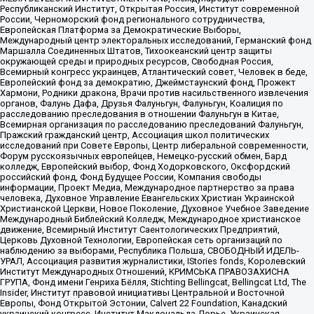
Республиканский Институт, Открытая Россия, Институт современной
России, Черноморский фонд регионального сотрудничества,
Европейская Платформа за Демократические Выборы,
Международный центр электоральных исследований, Германский фонд
Маршалла Соединенных Штатов, Тихоокеанский центр защиты
окружающей среды и природных ресурсов, Свободная Россия,
Всемирный конгресс украинцев, Атлантический совет, Человек в беде,
Европейский фонд за демократию, Джеймстаунский фонд, Прожект
Хармони, Родники дракона, Врачи против насильственного извлечения
органов, Фалунь Дафа, Друзья Фалуньгун, Фалуньгун, Коалиция по
расследованию преследования в отношении Фалуньгун в Китае,
Всемирная организация по расследованию преследований Фалуньгун,
Пражский гражданский центр, Ассоциация школ политических
исследований при Совете Европы, Центр либеральной современности,
Форум русскоязычных европейцев, Немецко-русский обмен, Бард
колледж, Европейский выбор, Фонд Ходорковского, Оксфордский
российский фонд, Фонд Будущее России, Компания свободы
информации, Проект Медиа, Международное партнерство за права
человека, Духовное Управление Евангельских Христиан Украинской
Христианской Церкви, Новое Поколение, Духовное Учебное Заведение
Международный Библейский Колледж, Международное христианское
движение, Всемирный Институт Саентологических Предприятий,
Церковь Духовной Технологии, Европейская сеть организаций по
наблюдению за выборами, Республика Польша, СВОБОДНЫЙ ИДЕЛЬ-
УРАЛ, Ассоциация развития журналистики, IStories fonds, Королевский
Институт Международных Отношений, КРИМСЬКА ПРАВОЗАХИСНА
ГРУПА, Фонд имени Генриха Бёлля, Stichting Bellingcat, Bellingcat Ltd, The
Insider, Институт правовой инициативы Центральной и Восточной
Европы, Фонд Открытой Эстонии, Calvert 22 Foundation, Канадский
украинский конгресс, Институт Макдональда-Лорье, Украинская