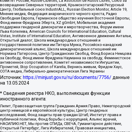
комитет России, Russie-Libertes, La Asocicion de Rusos Libres, Союз за
возвращение Северных территорий, Крымскотатарский Ресурсный
Центр, Глобальный союз IndustriALL, Russian Election Monitor, Article 19,
Мнение медиа, Федерация анархического черного креста, Радио
Свободная Европа, Германское общество изучения Восточной Европы,
Фонд имени Фридриха Эберта, XZ gGmbH, Мобильная академия
поддержки гендерной демократии и миротворчества, Форум имени
Льва Копелева, American Councils for International Education, Cultural
Vistas, Institute of International Education, Антивоенное движение Антальи,
Открытый диалог, Школа международных отношений и
государственной политики им Питера Мунка, Российско-канадский
демократический альянс, Школа международных отношений им
Нормана Патерсона, Центр Гражданских Свобод, Фонд Бориса Немцова
за Свободу, Фонд имени Фридриха Науманна за свободу, Феминистское
антивоенное сопротивление, Комитет независимости Ингушетии,
Прометей, Stop Occupation of Karelia, Вернись живым, Фридом Хаус,
СОТА медиа, Либерально-демократическая Лига Украины
Источник:
https://minjust.gov.ru/ru/documents/7756/
данные
на
13.05.2024
* Сведения реестра НКО, выполняющих функции
иностранного агента:
Лилит, Правозащитная группа Гражданин.Армия.Право, Нижегородский
центр немецкой и европейской культуры, Центр гендерных
исследований, Фонд защиты прав граждан Штаб, Институт права и
публичной политики, Фонд борьбы с коррупцией, Альянс врачей,
НАСИЛИЮ.НЕТ, Мы против СПИДа, СВЕЧА, Гуманитарное действие,
Открытый Петербург, Лига Избирателей, Правовая инициатива,