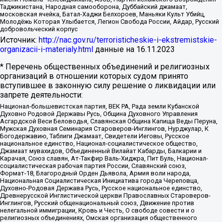
Таджикистана, Народная самооборона, Дуббайский джамаат,
московская ячейка, Батал-Хаджи Белхороев, Маньяки Культ Убийц,
Молодёжь Которая Улыбается, Легион Свобода России, Айдар, Русский
добровольческий корпус
Источник:
http://nac.gov.ru/terroristicheskie-i-ekstremistskie-
organizacii-i-materialy.html
данные на
16.11.2023
* Перечень общественных объединений и религиозных
организаций в отношении которых судом принято
вступившее в законную силу решение о ликвидации или
запрете деятельности:
Национал-большевистская партия, ВЕК РА, Рада земли Кубанской
Духовно Родовой Державы Русь, Община Духовного Управления
Асгардской Веси Беловодья, Славянская Община Капища Веды Перуна,
Мужская Духовная Семинария Староверов-Инглингов, Нурджулар, К
Богодержавию, Таблиги Джамаат, Свидетели Иеговы, Русское
национальное единство, Национал-социалистическое общество,
Джамаат мувахидов, Объединенный Вилайат Кабарды, Балкарии и
Карачая, Союз славян, Ат-Такфир Валь-Хиджра, Пит Буль, Национал-
социалистическая рабочая партия России, Славянский союз,
Формат-18, Благородный Орден Дьявола, Армия воли народа,
Национальная Социалистическая Инициатива города Череповца,
Духовно-Родовая Держава Русь, Русское национальное единство,
Древнерусской Инглистической церкви Православных Староверов-
Инглингов, Русский общенациональный союз, Движение против
нелегальной иммиграции, Кровь и Честь, О свободе совести и о
религиозных объединениях, Омская организация общественного