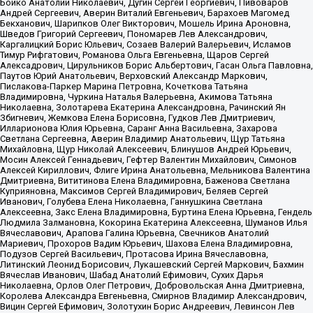
Бойко Анатолий Николаевич, Дугин Сергей Георгиевич, Пивоваров
Андрей Сергеевич, Аверин Виталий Евгеньевич, Барахоев Магомед
Бекханович, Шарипков Олег Викторович, Мошель Ирина Ароновна,
Шведов Григорий Сергеевич, Пономарев Лев Александрович,
Каргалицкий Борис Юльевич, Созаев Валерий Валерьевич, Исламов
Тимур Рифгатович, Романова Ольга Евгеньевна, Щаров Сергей
Алексадрович, Цирульников Борис Альбертович, Гасан Ольга Павловна,
Паутов Юрий Анатольевич, Верховский Александр Маркович,
Пислакова-Паркер Марина Петровна, Кочеткова Татьяна
Владимировна, Чуркина Наталья Валерьевна, Акимова Татьяна
Николаевна, Золотарева Екатерина Александровна, Рачинский Ян
Збигневич, Жемкова Елена Борисовна, Гудков Лев Дмитриевич,
Илларионова Юлия Юрьевна, Саранг Анна Васильевна, Захарова
Светлана Сергеевна, Аверин Владимир Анатольевич, Щур Татьяна
Михайловна, Щур Николай Алексеевич, Блинушов Андрей Юрьевич,
Мосин Алексей Геннадьевич, Гефтер Валентин Михайлович, Симонов
Алексей Кириллович, Флиге Ирина Анатольевна, Мельникова Валентина
Дмитриевна, Вититинова Елена Владимировна, Баженова Светлана
Куприяновна, Максимов Сергей Владимирович, Беляев Сергей
Иванович, Голубева Елена Николаевна, Ганнушкина Светлана
Алексеевна, Закс Елена Владимировна, Буртина Елена Юрьевна, Гендель
Людмила Залмановна, Кокорина Екатерина Алексеевна, Шуманов Илья
Вячеславович, Арапова Галина Юрьевна, Свечников Анатолий
Мариевич, Прохоров Вадим Юрьевич, Шахова Елена Владимировна,
Подузов Сергей Васильевич, Протасова Ирина Вячеславовна,
Литинский Леонид Борисович, Лукашевский Сергей Маркович, Бахмин
Вячеслав Иванович, Шабад Анатолий Ефимович, Сухих Дарья
Николаевна, Орлов Олег Петрович, Добровольская Анна Дмитриевна,
Королева Александра Евгеньевна, Смирнов Владимир Александрович,
Вицин Сергей Ефимович, Золотухин Борис Андреевич, Левинсон Лев