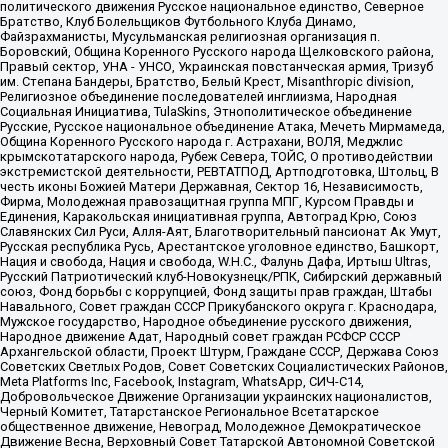
политического движения Русское национальное единство, Северное
Братство, Клуб Болельщиков Футбольного Клуба Динамо,
Файзрахманисты, Мусульманская религиозная организация п.
Боровский, Община Коренного Русского народа Щелковского района,
Правый сектор, УНА - УНСО, Украинская повстанческая армия, Тризуб
им. Степана Бандеры, Братство, Белый Крест, Misanthropic division,
Религиозное объединение последователей инглиизма, Народная
Социальная Инициатива, TulaSkins, Этнополитическое объединение
Русские, Русское национальное объединение Атака, Мечеть Мирмамеда,
Община Коренного Русского народа г. Астрахани, ВОЛЯ, Меджлис
крымскотатарского народа, Рубеж Севера, ТОЙС, О противодействии
экстремистской деятельности, РЕВТАТПОД, Артподготовка, Штольц, В
честь иконы Божией Матери Державная, Сектор 16, Независимость,
Фирма, Молодежная правозащитная группа МПГ, Курсом Правды и
Единения, Каракольская инициативная группа, Автоград Крю, Союз
Славянских Сил Руси, Алля-Аят, Благотворительный пансионат Ак Умут,
Русская республика Русь, Арестантское уголовное единство, Башкорт,
Нация и свобода, Нация и свобода, W.H.С., Фалунь Дафа, Иртыш Ultras,
Русский Патриотический клуб-Новокузнецк/РПК, Сибирский державный
союз, Фонд борьбы с коррупцией, Фонд защиты прав граждан, Штабы
Навального, Совет граждан СССР Прикубанского округа г. Краснодара,
Мужское государство, Народное объединение русского движения,
Народное движение Адат, Народный совет граждан РСФСР СССР
Архангельской области, Проект Штурм, Граждане СССР, Держава Союз
Советских Светлых Родов, Совет Советских Социалистических Районов,
Meta Platforms Inc, Facebook, Instagram, WhatsApp, СИЧ-С14,
Добровольческое Движение Организации украинских националистов,
Черный Комитет, Татарстанское Региональное Всетатарское
общественное движение, Невоград, Молодежное Демократическое
Движение Весна, Верховный Совет Татарской Автономной Советской