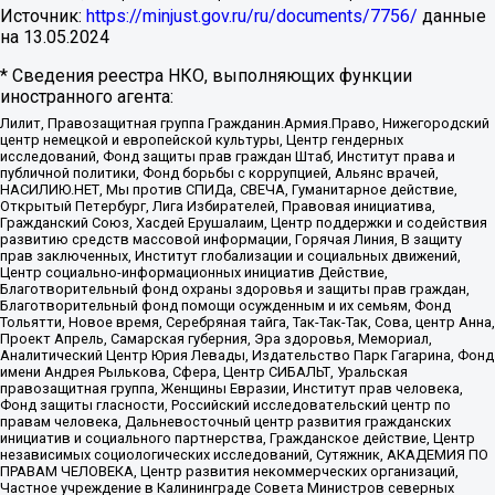
Источник:
https://minjust.gov.ru/ru/documents/7756/
данные
на
13.05.2024
* Сведения реестра НКО, выполняющих функции
иностранного агента:
Лилит, Правозащитная группа Гражданин.Армия.Право, Нижегородский
центр немецкой и европейской культуры, Центр гендерных
исследований, Фонд защиты прав граждан Штаб, Институт права и
публичной политики, Фонд борьбы с коррупцией, Альянс врачей,
НАСИЛИЮ.НЕТ, Мы против СПИДа, СВЕЧА, Гуманитарное действие,
Открытый Петербург, Лига Избирателей, Правовая инициатива,
Гражданский Союз, Хасдей Ерушалаим, Центр поддержки и содействия
развитию средств массовой информации, Горячая Линия, В защиту
прав заключенных, Институт глобализации и социальных движений,
Центр социально-информационных инициатив Действие,
Благотворительный фонд охраны здоровья и защиты прав граждан,
Благотворительный фонд помощи осужденным и их семьям, Фонд
Тольятти, Новое время, Серебряная тайга, Так-Так-Так, Сова, центр Анна,
Проект Апрель, Самарская губерния, Эра здоровья, Мемориал,
Аналитический Центр Юрия Левады, Издательство Парк Гагарина, Фонд
имени Андрея Рылькова, Сфера, Центр СИБАЛЬТ, Уральская
правозащитная группа, Женщины Евразии, Институт прав человека,
Фонд защиты гласности, Российский исследовательский центр по
правам человека, Дальневосточный центр развития гражданских
инициатив и социального партнерства, Гражданское действие, Центр
независимых социологических исследований, Сутяжник, АКАДЕМИЯ ПО
ПРАВАМ ЧЕЛОВЕКА, Центр развития некоммерческих организаций,
Частное учреждение в Калининграде Совета Министров северных