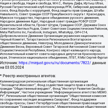
Нация и свобода, Нация и свобода, W.H.С., Фалунь Дафа, Иртыш Ultras,
Русский Патриотический клуб-Новокузнецк/РПК, Сибирский державный
союз, Фонд борьбы с коррупцией, Фонд защиты прав граждан, Штабы
Навального, Совет граждан СССР Прикубанского округа г. Краснодара,
Мужское государство, Народное объединение русского движения,
Народное движение Адат, Народный совет граждан РСФСР СССР
Архангельской области, Проект Штурм, Граждане СССР, Держава Союз
Советских Светлых Родов, Совет Советских Социалистических Районов,
Meta Platforms Inc, Facebook, Instagram, WhatsApp, СИЧ-С14,
Добровольческое Движение Организации украинских националистов,
Черный Комитет, Татарстанское Региональное Всетатарское
общественное движение, Невоград, Молодежное Демократическое
Движение Весна, Верховный Совет Татарской Автономной Советской
Социалистической Республики, Конгресс ойрат-калмыцкого народа,
Исполнительный комитет совета народных депутатов Красноярского
края, Этническое национальное объединение, ЛГБТ, Я.МЫ Сергей Фургал
Источник:
https://minjust.gov.ru/ru/documents/7822/
данные
на
03.05.2024
* Реестр иностранных агентов:
Калининградская региональная общественная организация "Экозащита!-Женсовет", Фонд содействия защите прав и свобод граждан "Общественный вердикт", Фонд "Институт Развития Свободы Информации", Частное учреждение "Информационное агентство МЕМО. РУ", Региональная общественная организация "Общественная комиссия по сохранению наследия академика Сахарова", Фонд поддержки свободы прессы, Санкт-Петербургская общественная правозащитная организация "Гражданский контроль", Межрегиональная общественная организация "Информационно-просветительский центр "Мемориал", Региональный Фонд "Центр Защиты Прав Средств Массовой Информации", с 05.12.2023 Фонд "Центр Защиты Прав Средств массовой информации", Региональная общественная благотворительная организация помощи беженцам и мигрантам "Гражданское содействие", Негосударственное образовательное учреждение дополнительного профессионального образования (повышение квалификации) специалистов "АКАДЕМИЯ ПО ПРАВАМ ЧЕЛОВЕКА", Свердловская региональная общественная организация "Сутяжник", Автономная некоммерческая организация "Центр независимых социологических исследований", Союз общественных объединений "Российский исследовательский центр по правам человека", Региональное общественное учреждение научно-информационный центр "МЕМОРИАЛ", Некоммерческая организация "Фонд защиты гласности", Автономная некоммерческая организация "Институт прав человека", Городская общественная организация "Екатеринбургское общество "МЕМОРИАЛ", Городская общественная организация "Рязанское историко-просветительское и правозащитное общество "Мемориал" (Рязанский Мемориал), Челябинский региональный орган общественной самодеятельности – женское общественное объединение "Женщины Евразии", Челябинский региональный орган общественной самодеятельности "Уральская правозащитная группа", Фонд содействия защите здоровья и социальной справедливости имени Андрея Рылькова, Автономная Некоммерческая Организация "Аналитический Центр Юрия Левады", Автономная некоммерческая организация социальной поддержки населения "Проект Апрель", Региональная общественная организация помощи женщинам и детям, находящимся в кризисной ситуации "Информационно-методический центр "Анна", Фонд содействия развитию массовых коммуникаций и правовому просвещению "Так-так-Так", Фонд содействия устойчивому развитию "Серебряная тайга", Свердловский региональный общественный фонд социальных проектов "Новое время", "Idel.Реалии", Кавказ.Реалии, Крым.Реалии, Телеканал Настоящее Время, Татаро-башкирская служба Радио Свобода (Azatliq Radiosi), Радио Свободная Европа/Радио Свобода (PCE/PC), "Сибирь.Реалии", "Фактограф", Благотворительный фонд помощи осужденным и их семьям, Автономная некоммерческая организация "Институт глобализации и социальных движений", Фонд "В защиту прав заключенных", Частное учреждение "Центр поддержки и содействия развитию средств массовой информации", Пензенский региональный общественный благотворительный фонд "Гражданский союз", "Север.Реалии", Некоммерческая организация Фонд "Правовая инициатива", Общество с ограниченной ответственностью "Радио Свободная Европа/Радио Свобода", Чешское информационное агентство "MEDIUM-ORIENT", Красноярская региональная общественная организация "Мы против СПИДа", Камалягин Денис Николаевич, Маркелов Сергей Евгеньевич, Пономарев Лев Александрович, Савицкая Людмила Алексеевна, Автономная некоммерческая организация "Центр по работе с проблемой насилия "НАСИЛИЮ.НЕТ", Межрегиональный профессиональный союз работников здравоохранения "Альянс врачей", Юридическое лицо, зарегистрированное в Латвийской Республике, SIA "Medusa Project" (регистрационный номер 40103797863, дата регистрации 10.06.2014), Некоммерческая организация "Фонд по борьбе с коррупцией", Автономная некоммерческая организация "Институт права и публичной политики", Баданин Роман Сергеевич, Гликин Максим Александрович, Железнова Мария Михайловна, Лукьянова Юлия Сергеевна, Маетная Елизавета Витальевна, Маняхин Петр Борисович, Чуракова Ольга Владимировна, Ярош Юлия Петровна, Юридическое лицо "The Insider SIA", зарегистрированное в Риге, Латвийская Республика (дата регистрации 26.06.2015), являющееся администратором доменного имени интернет-издания "The Insider SIA", https://theins.ru, Постернак Алексей Евгеньевич, Рубин Михаил Аркадьевич, Анин Роман Александрович, Юридическое лицо Istories fonds, зарегистрированное в Латвийской Республике (регистрационный номер 50008295751, дата регистрации 24.02.2020), Великовский Дмитрий Александрович, Долинина Ирина Николаевна, Мароховская Алеся Алексеевна, Шлейнов Роман Юрьевич, Шмагун Олеся Валентиновна, Общество с ограниченной ответственностью "Альтаир 2021", Общество с ограниченной ответственностью "Вега 2021", Общество с ограниченной ответственностью "Главный редактор 2021", Общество с ограниченной ответственностью "Ромашки монолит", Важенков Артем Валерьевич, Ивановская областная общественная организация "Центр гендерных исследований", Гурман Юрий Альбертович, Медиапроект "ОВД-Инфо", Егоров Владимир Владимирович, Жилинский Владимир Александрович, Общество с ограниченной ответственностью "ЗП", Иванова София Юрьевна, Карезина Инна Павловна, Кильтау Екатерина Викторовна, Петров Алексей Викторович, Пискунов Сергей Евгеньевич, Смирнов Сергей Сергеевич, Тихонов Михаил Сергеевич, Общество с ограниченной ответственностью "ЖУРНАЛИСТ-ИНОСТРАННЫЙ АГЕНТ", Арапова Галина Юрьевна, Вольтская Татьяна Анатольевна, Американская компания "Mason G.E.S. Anonymous Foundation" (США), являющаяся владельцем интернет-издания https://mnews.world/, Компания "Stichting Bellingcat", зарегистрированная в Нидерландах (дата регистрации 11.07.2018), Захаров Андрей Вячеславович, Клепиковская Екатерина Дмитриевна, Общество с ограниченной ответственностью "МЕМО", Перл Роман Александрович, Симонов Евгений Алексеевич, Соловьева Елена Анатольевна, Сотников Даниил Владимирович, Сурначева Елизавета Дмитриевна, Автономная некоммерческая организация по защите прав человека и информированию населения "Якутия – Наше Мнение", Общество с ограниченной ответственностью "Москоу диджитал медиа", с 26.01.2023 Общество с ограниченной ответственностью "Чайка Белые сады", Ветошкина Валерия Валерьевна, Заговора Максим Александрович, Межрегиональное общественное движение "Российская ЛГБТ - сеть", Оленичев Максим Владимирович, Павлов Иван Юрьевич, Скворцова Елена Сергеевна, Общество с ограниченной ответственностью "Как бы инагент", Кочетков Игорь Викторович, Общество с ограниченной ответственностью "Честные выборы", Еланчик Олег Александрович, Общество с ограниченной ответственностью "Нобелевский призыв", Гималова Регина Эмилевна, Григорьев Андрей Валерьевич, Григорьева Алина Александровна, Ассоциация по содействию защите прав призывников, альтернативнослужащих и военнослужащих "Правозащитная группа "Гражданин.Армия.Право", Хисамова Регина Фаритовна, Автономная некоммерческая организация по реализации социально-правовых программ "Лилит", Дальневосточное общественное движение "Маяк", Санкт-Петербургская ЛГБТ-инициативная группа "Выход", Инициативная группа ЛГБТ+ "Реверс", Алексеев Андрей Викторович, Бекбулатова Таисия Львовна, Беляев Иван Михайлович, Владыкина Елена Сергеевна, Гельман Марат Александрович, Никульшина Вероника Юрьевна, Толоконникова Надежда Андреевна, Шендерович Виктор Анатольевич, Общество с ограниченной ответственностью "Данное сообщение", Общество с ограниченной ответственностью Издательский дом "Новая глава", Айнбиндер Александра Александровна, Московский комьюнити-центр для ЛГБТ+инициатив, Благотворительный фонд развития филантропии, Deutsche Welle (Германия, Kurt-Schumacher-Strasse 3, 53113 Bonn), Борзунова Мария Михайловна, Воробьев Виктор Викторович, Голубева Анна Львовна, Константинова Алла Михайловна, Малкова Ирина Владимировна, Мурадов Мурад Абдулгалимович, Осетинская Елизавета Николаевна, Понасенков Евгений Николаевич, Ганапольский Матвей Юрьевич, Киселев Евгений Алексеевич, Борухович Ирина Григорьевна, Дремин Иван Тимофеевич, Дубровский Дмитрий Викторович, Красноярская региональная общественная организация поддержки и развития альтернативных образовательных технологий и межкультурных коммуникаций "ИНТЕРРА", Маяковская Екатерина Алексеевна, Фейгин Марк Захарович, Филимонов Андрей Викторович, Дзугкоева Регина Николаевна, Доброхотов Роман Александрович, Дудь Юрий Александрович, Елкин Сергей Владимирович, Кругликов Кирилл Игоревич, Сабунаева Мария Леонидовна, Семенов Алексей Владимирович, Шаинян Карен Багратович, Шульман Екатерина Михайловна, Асафьев Артур Валерьевич, Вахштайн Виктор Семенович, Венедиктов Алексей Алексеевич, Лушникова Екатерина Евгеньевна, Волков Леонид Михайлович, Невзоров Александр Глебович, Пархоменко Сергей Борисович, Сироткин Ярослав Николаевич, Кара-Мурза Владимир Владимирович, Баранова Наталья Владимировна, Гозман Леонид Яковлевич, Кагарлицкий Борис Юльевич, Климарев Михаил Валерьевич, Милов Владимир Станиславович, Автономная некоммерческая организация Краснодарский центр современного искусства "Типография", Моргенштерн Алишер Тагирович, Соболь Любовь Эдуардовна, Общество с ограниченной ответственностью "ЛИЗА НОРМ", Каспаров Гарри Кимович, Ходорковский Михаил Борисович, Общество с ограниченной ответственностью "Апрельские тезисы", Данилович Ирина Брониславовна, Кашин Олег Владимирович, Петров Николай Владимирович, Пивоваров Алексей Владимирович, Соколов Михаил Владимирович, Цветкова Юлия Владимировна, Чичваркин Евгений Александрович, Комитет против пыток/Команда против пыток, Общество с ограниченной ответственностью "Первый научный", Общество с ограниченной ответственностью "Вертолет и ко", Белоцерковская Вероника Борисовна, Кац Максим Евгеньевич, Лазарева Татьяна Юрьевна, Шаведдинов Руслан Табризович, Яшин Илья Валерьевич, Общество с ограниченной ответственностью "Иноагент ААВ", Алешковский Дмитрий Петрович, Альбац Евгения Марковна, Быков Дмитрий Львович, Галямина Юлия Евгеньевна, Лойко Сергей Леонидович, Мартынов Кирилл Константинович, Медведев Сергей Александрович, Крашенинников Федор Геннадиевич, Гордеева Катерина Вл