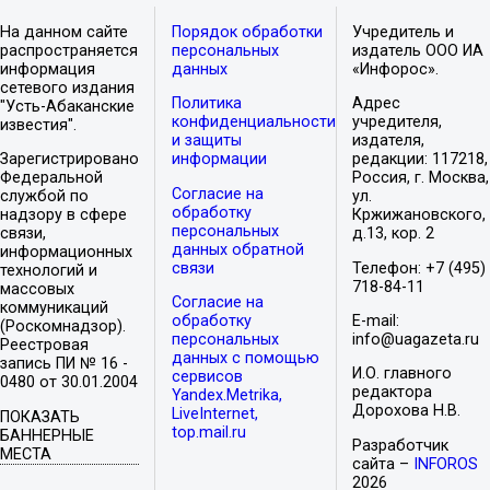
На данном сайте
Порядок обработки
Учредитель и
распространяется
персональных
издатель ООО ИА
информация
данных
«Инфорос».
сетевого издания
Политика
Адрес
"Усть-Абаканские
конфиденциальности
учредителя,
известия".
и защиты
издателя,
Зарегистрировано
информации
редакции: 117218,
Федеральной
Россия, г. Москва,
Согласие на
службой по
ул.
обработку
надзору в сфере
Кржижановского,
персональных
связи,
д.13, кор. 2
данных обратной
информационных
связи
Телефон: +7 (495)
технологий и
718-84-11
массовых
Согласие на
коммуникаций
обработку
E-mail:
(Роскомнадзор).
персональных
info@uagazeta.ru
Реестровая
данных с помощью
запись ПИ № 16 -
И.О. главного
сервисов
0480 от 30.01.2004
редактора
Yandex.Metrika,
Дорохова Н.В.
LiveInternet,
ПОКАЗАТЬ
top.mail.ru
БАННЕРНЫЕ
Разработчик
МЕСТА
сайта –
INFOROS
2026