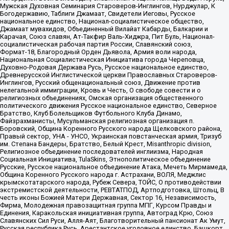
Мужская Духовная Семинария Староверов-Инглингов, Нурджулар, К
Богодержавию, Таблиги Джамаат, Свидетели Иеговы, Русское
национальное единство, Национал-социалистическое общество,
Джамаат мувахидов, Объединенный Вилайат Кабарды, Балкарии и
Карачая, Союз славян, Ат-Такфир Валь-Хиджра, Пит Буль, Национал-
социалистическая рабочая партия России, Славянский союз,
Формат-18, Благородный Орден Дьявола, Армия воли народа,
Национальная Социалистическая Инициатива города Череповца,
Духовно-Родовая Держава Русь, Русское национальное единство,
Древнерусской Инглистической церкви Православных Староверов-
Инглингов, Русский общенациональный союз, Движение против
нелегальной иммиграции, Кровь и Честь, О свободе совести и о
религиозных объединениях, Омская организация общественного
политического движения Русское национальное единство, Северное
Братство, Клуб Болельщиков Футбольного Клуба Динамо,
Файзрахманисты, Мусульманская религиозная организация п.
Боровский, Община Коренного Русского народа Щелковского района,
Правый сектор, УНА - УНСО, Украинская повстанческая армия, Тризуб
им. Степана Бандеры, Братство, Белый Крест, Misanthropic division,
Религиозное объединение последователей инглиизма, Народная
Социальная Инициатива, TulaSkins, Этнополитическое объединение
Русские, Русское национальное объединение Атака, Мечеть Мирмамеда,
Община Коренного Русского народа г. Астрахани, ВОЛЯ, Меджлис
крымскотатарского народа, Рубеж Севера, ТОЙС, О противодействии
экстремистской деятельности, РЕВТАТПОД, Артподготовка, Штольц, В
честь иконы Божией Матери Державная, Сектор 16, Независимость,
Фирма, Молодежная правозащитная группа МПГ, Курсом Правды и
Единения, Каракольская инициативная группа, Автоград Крю, Союз
Славянских Сил Руси, Алля-Аят, Благотворительный пансионат Ак Умут,
Русская республика Русь, Арестантское уголовное единство, Башкорт,