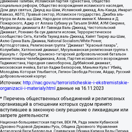
Движение Талибан, Исламская партия Туркестана, Общество
социальных реформ, Общество возрождения исламского наследия,
Дом двух святых, Джунд аш-Шам, Исламский джихад, Аль-Каида, Имарат
Кавказ, АБТО, Правый сектор, Исламское государство, Джабха аль-
Нусра ли-Ахль аш-Шам, Народное ополчение имени К. Минина и Д.
Пожарского, Аджр от Аллаха Субхану уа Тагьаля SHAM, АУМ Синрике,
Муджахеды джамаата Ат-Тавхида Валь-Джихад, Чистопольский
Джамаат, Рохнамо ба суи давлати исломи, Террористическое
сообщество Сеть, Катиба Таухид валь-Джихад, Хайят Тахрир аш-Шам,
Ахлю Сунна Валь Джамаа, National Socialism/White Power,
Артподготовка, Религиозная группа “Джамаат “Красный пахарь”,
Колумбайн, Хатлонский джамаат, Мусульманская религиозная группа п.
Кушкуль г. Оренбург, Крымско-татарский добровольческий батальон
имени Номана Челебиджихана, Азов, Партия исламского возрождения
Таджикистана, Народная самооборона, Дуббайский джамаат,
московская ячейка, Батал-Хаджи Белхороев, Маньяки Культ Убийц,
Молодёжь Которая Улыбается, Легион Свобода России, Айдар, Русский
добровольческий корпус
Источник:
http://nac.gov.ru/terroristicheskie-i-ekstremistskie-
organizacii-i-materialy.html
данные на
16.11.2023
* Перечень общественных объединений и религиозных
организаций в отношении которых судом принято
вступившее в законную силу решение о ликвидации или
запрете деятельности:
Национал-большевистская партия, ВЕК РА, Рада земли Кубанской
Духовно Родовой Державы Русь, Община Духовного Управления
Асгардской Веси Беловодья, Славянская Община Капища Веды Перуна,