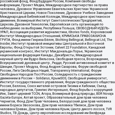
российский фонд, Фонд Будущее России, Компания свободы
информации, Проект Медиа, Международное партнерство за права
человека, Духовное Управление Евангельских Христиан Украинской
Христианской Церкви, Новое Поколение, Духовное Учебное Заведение
Международный Библейский Колледж, Международное христианское
движение, Всемирный Институт Саентологических Предприятий,
Церковь Духовной Технологии, Европейская сеть организаций по
наблюдению за выборами, Республика Польша, СВОБОДНЫЙ ИДЕЛЬ-
УРАЛ, Ассоциация развития журналистики, IStories fonds, Королевский
Институт Международных Отношений, КРИМСЬКА ПРАВОЗАХИСНА
ГРУПА, Фонд имени Генриха Бёлля, Stichting Bellingcat, Bellingcat Ltd, The
Insider, Институт правовой инициативы Центральной и Восточной
Европы, Фонд Открытой Эстонии, Calvert 22 Foundation, Канадский
украинский конгресс, Институт Макдональда-Лорье, Украинская
национальная федерация Канады, Декабристы, Международный
научный центр им Вудро Вильсона, Свободная пресса, Возрождение,
Всеукраинский духовный центр , Риддл, Русский антивоенный комитет в
Швеции, Проект Медуза, Фонд Андрея Сахарова, Форум свободной
России, Лига Свободных Наций, Transparеncy International, Форум
Свободных Народов ПостРоссии, Солидарность с гражданским
движением в России – Solidarus, КрымSOS, Свободный университет,
Институт государственного управления, Форум гражданского общества
Россия, Беллона, Союз жителей островов Тисима и Хабомаи, Съезд
народных депутатов, Гринпис Интернешнл, Фонд борьбы с коррупцией
Инк, Завет церквей TCCN, Агора, Всемирный фонд природы, BDR Novaja
Gazeta-Europe, Алтай проект, Образовательный дом прав человека
Чернигов, Фонд Дом Прав Человека, Белорусский дом прав человека
имени Бориса Звозскова, Дом прав человека Тбилиси, Дом прав
человека Ереван, Дом прав человека Крым, Центр дикого лосося, TVR
Studios, ТВ Дождь, Центр европейских исследований им Вилфрида