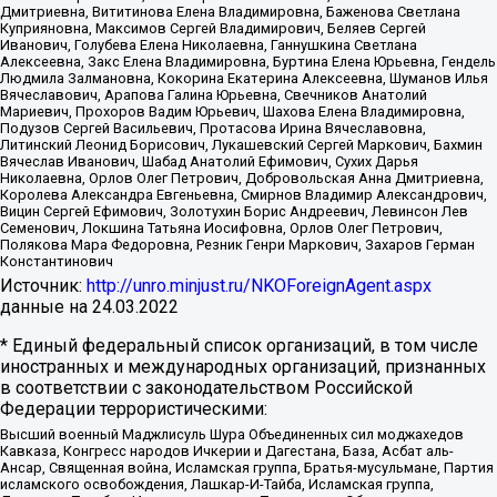
Дмитриевна, Вититинова Елена Владимировна, Баженова Светлана
Куприяновна, Максимов Сергей Владимирович, Беляев Сергей
Иванович, Голубева Елена Николаевна, Ганнушкина Светлана
Алексеевна, Закс Елена Владимировна, Буртина Елена Юрьевна, Гендель
Людмила Залмановна, Кокорина Екатерина Алексеевна, Шуманов Илья
Вячеславович, Арапова Галина Юрьевна, Свечников Анатолий
Мариевич, Прохоров Вадим Юрьевич, Шахова Елена Владимировна,
Подузов Сергей Васильевич, Протасова Ирина Вячеславовна,
Литинский Леонид Борисович, Лукашевский Сергей Маркович, Бахмин
Вячеслав Иванович, Шабад Анатолий Ефимович, Сухих Дарья
Николаевна, Орлов Олег Петрович, Добровольская Анна Дмитриевна,
Королева Александра Евгеньевна, Смирнов Владимир Александрович,
Вицин Сергей Ефимович, Золотухин Борис Андреевич, Левинсон Лев
Семенович, Локшина Татьяна Иосифовна, Орлов Олег Петрович,
Полякова Мара Федоровна, Резник Генри Маркович, Захаров Герман
Константинович
Источник:
http://unro.minjust.ru/NKOForeignAgent.aspx
данные на
24.03.2022
* Единый федеральный список организаций, в том числе
иностранных и международных организаций, признанных
в соответствии с законодательством Российской
Федерации террористическими:
Высший военный Маджлисуль Шура Объединенных сил моджахедов
Кавказа, Конгресс народов Ичкерии и Дагестана, База, Асбат аль-
Ансар, Священная война, Исламская группа, Братья-мусульмане, Партия
исламского освобождения, Лашкар-И-Тайба, Исламская группа,