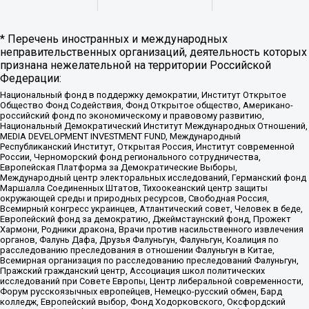
* Перечень иностранных и международных
неправительственных организаций, деятельность которых
признана нежелательной на территории Российской
Федерации:
Национальный фонд в поддержку демократии, Институт Открытое
Общество Фонд Содействия, Фонд Открытое общество, Американо-
российский фонд по экономическому и правовому развитию,
Национальный Демократический Институт Международных Отношений,
MEDIA DEVELOPMENT INVESTMENT FUND, Международный
Республиканский Институт, Открытая Россия, Институт современной
России, Черноморский фонд регионального сотрудничества,
Европейская Платформа за Демократические Выборы,
Международный центр электоральных исследований, Германский фонд
Маршалла Соединенных Штатов, Тихоокеанский центр защиты
окружающей среды и природных ресурсов, Свободная Россия,
Всемирный конгресс украинцев, Атлантический совет, Человек в беде,
Европейский фонд за демократию, Джеймстаунский фонд, Прожект
Хармони, Родники дракона, Врачи против насильственного извлечения
органов, Фалунь Дафа, Друзья Фалуньгун, Фалуньгун, Коалиция по
расследованию преследования в отношении Фалуньгун в Китае,
Всемирная организация по расследованию преследований Фалуньгун,
Пражский гражданский центр, Ассоциация школ политических
исследований при Совете Европы, Центр либеральной современности,
Форум русскоязычных европейцев, Немецко-русский обмен, Бард
колледж, Европейский выбор, Фонд Ходорковского, Оксфордский