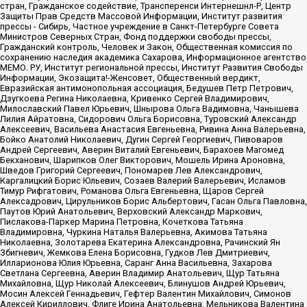
стран, Гражданское содействие, Трансперенси Интернешнл-Р, Центр
Защиты Прав Средств Массовой Информации, Институт развития
прессы - Сибирь, Частное учреждение в Санкт-Петербурге Совета
Министров Северных Стран, Фонд поддержки свободы прессы,
Гражданский контроль, Человек и Закон, Общественная комиссия по
сохранению наследия академика Сахарова, Информационное агентство
МЕМО. РУ, Институт региональной прессы, Институт Развития Свободы
Информации, Экозащита!-Женсовет, Общественный вердикт,
Евразийская антимонопольная ассоциация, Бедушев Петр Петрович,
Дзугкоева Регина Николаевна, Кривенко Сергей Владимирович,
Милославский Павел Юрьевич, Шнырова Ольга Вадимовна, Чанышева
Лилия Айратовна, Сидорович Ольга Борисовна, Туровский Александр
Алексеевич, Васильева Анастасия Евгеньевна, Ривина Анна Валерьевна,
Бойко Анатолий Николаевич, Дугин Сергей Георгиевич, Пивоваров
Андрей Сергеевич, Аверин Виталий Евгеньевич, Барахоев Магомед
Бекханович, Шарипков Олег Викторович, Мошель Ирина Ароновна,
Шведов Григорий Сергеевич, Пономарев Лев Александрович,
Каргалицкий Борис Юльевич, Созаев Валерий Валерьевич, Исламов
Тимур Рифгатович, Романова Ольга Евгеньевна, Щаров Сергей
Алексадрович, Цирульников Борис Альбертович, Гасан Ольга Павловна,
Паутов Юрий Анатольевич, Верховский Александр Маркович,
Пислакова-Паркер Марина Петровна, Кочеткова Татьяна
Владимировна, Чуркина Наталья Валерьевна, Акимова Татьяна
Николаевна, Золотарева Екатерина Александровна, Рачинский Ян
Збигневич, Жемкова Елена Борисовна, Гудков Лев Дмитриевич,
Илларионова Юлия Юрьевна, Саранг Анна Васильевна, Захарова
Светлана Сергеевна, Аверин Владимир Анатольевич, Щур Татьяна
Михайловна, Щур Николай Алексеевич, Блинушов Андрей Юрьевич,
Мосин Алексей Геннадьевич, Гефтер Валентин Михайлович, Симонов
Алексей Кириллович, Флиге Ирина Анатольевна, Мельникова Валентина