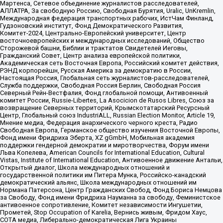
Мартенса, Сетевое объединение журналистов расследователей,
АЛЛАТРА, За свободную Россию, Свободная Бурятия, Uralic, UnKremlin,
Международная федерация транспортных рабочих, ИстЧам Финланд,
Гудзоновский институт, Фонд Демократического Развития,
Комитет-2024, Центрально-Европейский университет, Центр
восточноевропейских и международных исследований, Общество
Сторожевой башни, Библии и трактатов Свидетелей Иеговы,
Гражданский Совет, Центр анализа европейской политики,
Академическая сеть Восточная Европа, Российский комитет действия,
РЭНД корпорейшн, Русская Америка за демократию в России,
Настоящая Россия, Глобальная сеть журналистов-расследователей,
Служба поддержки, Свободная Россия Берлин, Свободная Россия
Северный Рейн-Вестфалия, Фонд глобальной помощи, Антивоенный
комитет России, Russie-Libertes, La Asocicion de Rusos Libres, Союз за
возвращение Северных территорий, Крымскотатарский Ресурсный
Центр, Глобальный союз IndustriALL, Russian Election Monitor, Article 19,
Мнение медиа, Федерация анархического черного креста, Радио
Свободная Европа, Германское общество изучения Восточной Европы,
Фонд имени Фридриха Эберта, XZ gGmbH, Мобильная академия
поддержки гендерной демократии и миротворчества, Форум имени
Льва Копелева, American Councils for International Education, Cultural
Vistas, Institute of International Education, Антивоенное движение Антальи,
Открытый диалог, Школа международных отношений и
государственной политики им Питера Мунка, Российско-канадский
демократический альянс, Школа международных отношений им
Нормана Патерсона, Центр Гражданских Свобод, Фонд Бориса Немцова
за Свободу, Фонд имени Фридриха Науманна за свободу, Феминистское
антивоенное сопротивление, Комитет независимости Ингушетии,
Прометей, Stop Occupation of Karelia, Вернись живым, Фридом Хаус,
СОТА медиа, Либерально-демократическая Лига Украины