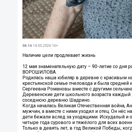
06:16
14.05.2026 16+
Наличие цели продлевает жизнь
12 мая знаменательную дату – 90-летие со дня 
ВОРОШИЛОВА.
Родилась наша юбиляр в деревне с красивым н
крестьянской семье пчеловода и была средней и
Сергеевна Романовы вместе с другими сельчанам
Деревенские дети школьного возраста каждый д
соседнюю деревню Шадрино.
Когда началась Великая Отечественная война, Ан
мужчин, а вместе с ними уходил и отец. Он нёс 
дети бежали вслед за уходящими. Исхудалый и о
четыре года сурового и тяжёлого для всех воен
Только в девять лет, в год Великой Победы, ко