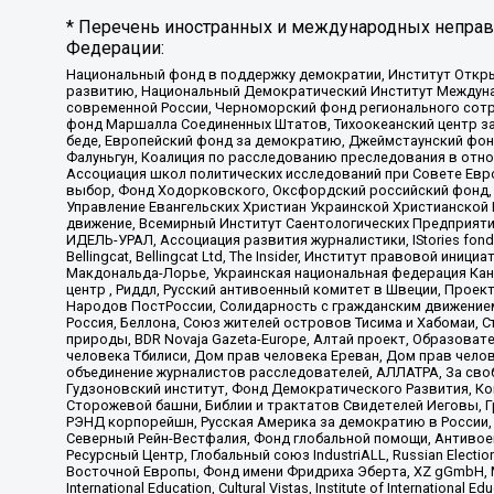
* Перечень иностранных и международных неправи
Федерации:
Национальный фонд в поддержку демократии, Институт Откр
развитию, Национальный Демократический Институт Междуна
современной России, Черноморский фонд регионального сот
фонд Маршалла Соединенных Штатов, Тихоокеанский центр за
беде, Европейский фонд за демократию, Джеймстаунский фонд
Фалуньгун, Коалиция по расследованию преследования в отно
Ассоциация школ политических исследований при Совете Евр
выбор, Фонд Ходорковского, Оксфордский российский фонд, 
Управление Евангельских Христиан Украинской Христианской
движение, Всемирный Институт Саентологических Предприяти
ИДЕЛЬ-УРАЛ, Ассоциация развития журналистики, IStories fo
Bellingcat, Bellingcat Ltd, The Insider, Институт правовой ин
Макдональда-Лорье, Украинская национальная федерация Кан
центр , Риддл, Русский антивоенный комитет в Швеции, Проект
Народов ПостРоссии, Солидарность с гражданским движением 
Россия, Беллона, Союз жителей островов Тисима и Хабомаи, 
природы, BDR Novaja Gazeta-Europe, Алтай проект, Образова
человека Тбилиси, Дом прав человека Ереван, Дом прав челов
объединение журналистов расследователей, АЛЛАТРА, За своб
Гудзоновский институт, Фонд Демократического Развития, К
Сторожевой башни, Библии и трактатов Свидетелей Иеговы, Г
РЭНД корпорейшн, Русская Америка за демократию в России, 
Северный Рейн-Вестфалия, Фонд глобальной помощи, Антивоенн
Ресурсный Центр, Глобальный союз IndustriALL, Russian Electi
Восточной Европы, Фонд имени Фридриха Эберта, XZ gGmbH, М
International Education, Cultural Vistas, Institute of Intern