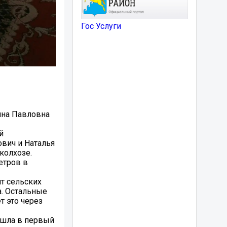
Гос Услуги
нина Павловна
й
ович и Наталья
колхозе.
етров в
нт сельских
а. Остальные
т это через
пошла в первый