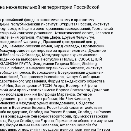
на нежелательной на территории Российской
-российский фонд по экономическому и правовому
ый Республиканский Институт, Открытая Россия, Институт
ждународный центр электоральных исследований, Германский
мирный конгресс украинцев, Атлантический совет, Человек в
звлечения органов, Фалунь Дафа, Друзья Фалуньгун,
еследований Фалуньгун, Пражский гражданский центр,
цев, Немецко-русский обмен, Бард колледж, Европейский
Международное партнерство за права человека, Духовное
ый Библейский Колледж, Международное христианское
аблюдению за выборами, Республика Польша, СВОБОДНЫЙ
АХИСНА ГРУПА, Фонд имени Генриха Бёлля, Stichting
t 22 Foundation, Канадский украинский конгресс, Институт
вободная пресса, Возрождение, Всеукраинский духовный
х Наций, Transparеncy International, Форум Свободных
ударственного управления, Форум гражданского общества
ией Инк, Завет церквей TCCN, Агора, Всемирный фонд
сский дом прав человека имени Бориса Звозскова, Дом прав
ских исследований им Вилфрида Мартенса, Сетевое
едерация транспортных рабочих, ИстЧам Финланд,
ропейских и международных исследований, Общество
я сеть Восточная Европа, Российский комитет действия,
жба поддержки, Свободная Россия Берлин, Свободная Россия
оюз за возвращение Северных территорий, Крымскотатарский
 креста, Радио Свободная Европа, Германское общество изучения
 Форум имени Льва Копелева, American Councils for
международных отношений и государственной политики им Питера