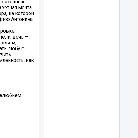
 колхозных
аветная мечта
ра, на которой
афию Антонина
дировке…
тели, дочь –
ровьем,
жать любую
учить
млённость, как
нелюбием.