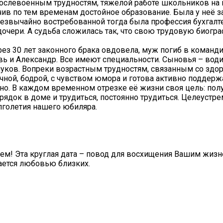
 послевоенным трудностям, тяжёлой работе школьников на
учив по тем временам достойное образование. Была у неё з
резвычайно востребованной тогда была профессия бухгалте
дочери. А судьба сложилась так, что свою трудовую биогр
ерез 30 лет законного брака овдовела, муж погиб в коман
вь и Александр. Все имеют специальности. Сыновья – води
нуков. Вопреки возрастным трудностям, связанным со здо
ичной, бодрой, с чувством юмора и готова активно поддер
но. В каждом временном отрезке её жизни своя цель: пол
ядок в доме и трудиться, постоянно трудиться. Целеустре
олголетия нашего юбиляра.
ем! Эта круглая дата – повод для восхищения Вашим жиз
ается любовью близких.