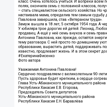
класс. Очень хотелось учиться. И вопреки всем
полях, окончила семь с половиной классов, пол
– стать специалистом сельского хозяйства. Но ч
настаивала мама, определив тем самым судьбу 
Павловна завершила, став «Ветераном труда».
Замуж вышла в 18 лет, 5 октября 1954 года. А ч
У юбиляра трое дорогих ей детей: Леонид, Любо
продавец. А ещё у неё семь внуков и семь прав
Антонина Павловна, как прежде, остаётся энерг
тему разговора. С ней просто по-домашнему уют
образование, вырастить детей, поддерживать пор
известно, продлевает жизнь. И в этом секрет д
#ЕкатеринаФисенко
Фото автора
Уважаемая Антонина Павловна!
Сердечно поздравляем с великолепным 90-лети
Пусть здоровье будет крепким, а сердце согрев
Глава Усть-Абаканского муниципального района
Республики Хакасия Е.В. Егорова,
Председатель Совета депутатов
Усть-Абаканского муниципального района
Республики Хакасия Е.Н. Баравлёва