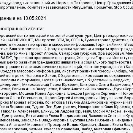
 международных отношений им Нормана Патерсона, Центр Гражданских 
ротивление, Комитет независимости Ингушетии, Прометей, Stop Occupat
анные на
13.05.2024
остранного агента:
родский центр немецкой и европейской культуры, Центр гендерных исс
ачей, НАСИЛИЮ.НЕТ, Мы против СПИДа, СВЕЧА, Гуманитарное действие, 
ействия развитию средств массовой информации, Горячая Линия, В защ
твие, Благотворительный фонд охраны здоровья и защиты прав гражда
 Сова, центр Анна, Проект Апрель, Самарская губерния, Эра здоровья, 
ИБАЛЬТ, Уральская правозащитная группа, Женщины Евразии, Институт п
ый центр развития гражданских инициатив и социального партнерства,
нтр развития некоммерческих организаций, Частное учреждение в Кал
 Средств Массовой Информации, Институт развития прессы - Сибирь, Ч
ий контроль, Человек и Закон, Общественная комиссия по сохранению
я Свободы Информации, Экозащита!-Женсовет, Общественный вердикт, 
ладимирович, Милославский Павел Юрьевич, Шнырова Ольга Вадимовна,
ьевна, Ривина Анна Валерьевна, Бойко Анатолий Николаевич, Дугин Сер
икторович, Мошель Ирина Ароновна, Шведов Григорий Сергеевич, Поно
нова Ольга Евгеньевна, Щаров Сергей Алексадрович, Цирульников Бори
ркер Марина Петровна, Кочеткова Татьяна Владимировна, Чуркина Нат
Елена Борисовна, Гудков Лев Дмитриевич, Илларионова Юлия Юрьевна, С
 Николай Алексеевич, Блинушов Андрей Юрьевич, Мосин Алексей Генна
а Дмитриевна, Вититинова Елена Владимировна, Баженова Светлана Куп
Алексеевна, Закс Елена Владимировна, Буртина Елена Юрьевна, Гендель
иков Анатолий Мариевич, Прохоров Вадим Юрьевич, Шахова Елена Влад
ргей Маркович, Бахмин Вячеслав Иванович, Шабад Анатолий Ефимович, 