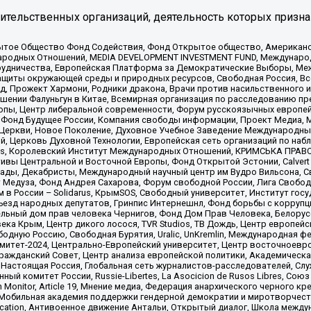
тельственных организаций, деятельность которых призна
ытое Общество Фонд Содействия, Фонд Открытое общество, Американо
родных Отношений, MEDIA DEVELOPMENT INVESTMENT FUND, Международн
рудничества, Европейская Платформа за Демократические Выборы, Ме
щиты окружающей среды и природных ресурсов, Свободная Россия, Все
, Прожект Хармони, Родники дракона, Врачи против насильственного и
шении Фалуньгун в Китае, Всемирная организация по расследованию пр
опы, Центр либеральной современности, Форум русскоязычных европей
Фонд Будущее России, Компания свободы информации, Проект Медиа, 
 Церкви, Новое Поколение, Духовное Учебное Заведение Международн
й, Церковь Духовной Технологии, Европейская сеть организаций по н
nds, Королевский Институт Международных Отношений, КРИМСЬКА ПРАВОЗ
ициативы Центральной и Восточной Европы, Фонд Открытой Эстонии, Calver
ады, Декабристы, Международный научный центр им Вудро Вильсона, С
 Медуза, Фонд Андрея Сахарова, Форум свободной России, Лига Свободны
в России – Solidarus, КрымSOS, Свободный университет, Институт гос
Съезд народных депутатов, Гринпис Интернешнл, Фонд борьбы с коррупц
тельный дом прав человека Чернигов, Фонд Дом Прав Человека, Белору
ека Крым, Центр дикого лосося, TVR Studios, ТВ Дождь, Центр европей
одную Россию, Свободная Бурятия, Uralic, UnKremlin, Международная ф
омитет-2024, Центрально-Европейский университет, Центр восточноев
ражданский Совет, Центр анализа европейской политики, Академическа
Настоящая Россия, Глобальная сеть журналистов-расследователей, Слу
ый комитет России, Russie-Libertes, La Asocicion de Rusos Libres, С
on Monitor, Article 19, Мнение медиа, Федерация анархического черного
обильная академия поддержки гендерной демократии и миротворчества,
ational Education, Антивоенное движение Антальи, Открытый диалог, Школа 