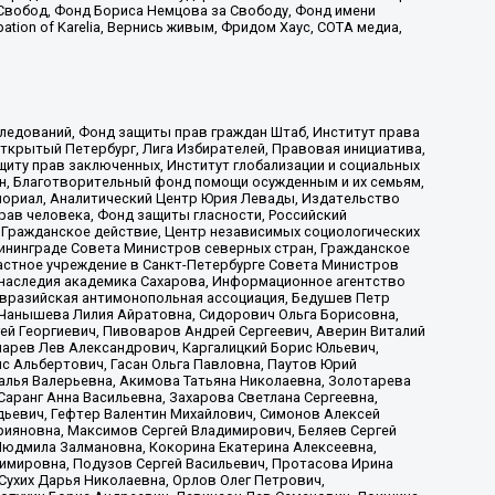
Свобод, Фонд Бориса Немцова за Свободу, Фонд имени
ion of Karelia, Вернись живым, Фридом Хаус, СОТА медиа,
ледований, Фонд защиты прав граждан Штаб, Институт права
Открытый Петербург, Лига Избирателей, Правовая инициатива,
иту прав заключенных, Институт глобализации и социальных
н, Благотворительный фонд помощи осужденным и их семьям,
Мемориал, Аналитический Центр Юрия Левады, Издательство
рав человека, Фонд защиты гласности, Российский
 Гражданское действие, Центр независимых социологических
ининграде Совета Министров северных стран, Гражданское
астное учреждение в Санкт-Петербурге Совета Министров
 наследия академика Сахарова, Информационное агентство
Евразийская антимонопольная ассоциация, Бедушев Петр
 Чанышева Лилия Айратовна, Сидорович Ольга Борисовна,
гей Георгиевич, Пивоваров Андрей Сергеевич, Аверин Виталий
марев Лев Александрович, Каргалицкий Борис Юльевич,
с Альбертович, Гасан Ольга Павловна, Паутов Юрий
алья Валерьевна, Акимова Татьяна Николаевна, Золотарева
аранг Анна Васильевна, Захарова Светлана Сергеевна,
дьевич, Гефтер Валентин Михайлович, Симонов Алексей
рияновна, Максимов Сергей Владимирович, Беляев Сергей
 Людмила Залмановна, Кокорина Екатерина Алексеевна,
имировна, Подузов Сергей Васильевич, Протасова Ирина
Сухих Дарья Николаевна, Орлов Олег Петрович,