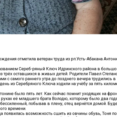
рождения отметила ветеран труда из рп.Усть-Абакана Анто
азванием Сереб-ряный Ключ Идринского района в большо
з трёх оставшихся в живых детей. Родители Павел Степан
и с самого раннего утра до позднего вечера трудились в 
ень из Серебряного Ключа ходили на учёбу за пять килом
тонине было пять лет. Как сейчас помнит уходящих на фро
на руках её младшего брата Володю, которому было два год
бессиленный, побывав в плену, отец вернётся домой. Буде
ного времени.
гда появилась возможность сшить из овчины обувь, Тоня 