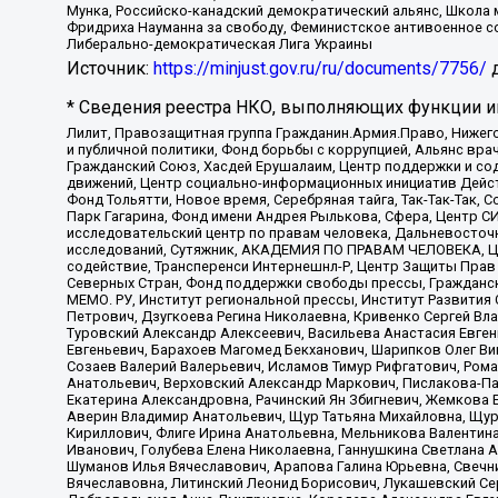
Мунка, Российско-канадский демократический альянс, Школа
Фридриха Науманна за свободу, Феминистское антивоенное соп
Либерально-демократическая Лига Украины
Источник:
https://minjust.gov.ru/ru/documents/7756/
д
* Сведения реестра НКО, выполняющих функции ин
Лилит, Правозащитная группа Гражданин.Армия.Право, Нижего
и публичной политики, Фонд борьбы с коррупцией, Альянс вр
Гражданский Союз, Хасдей Ерушалаим, Центр поддержки и сод
движений, Центр социально-информационных инициатив Дейс
Фонд Тольятти, Новое время, Серебряная тайга, Так-Так-Так,
Парк Гагарина, Фонд имени Андрея Рылькова, Сфера, Центр С
исследовательский центр по правам человека, Дальневосточн
исследований, Сутяжник, АКАДЕМИЯ ПО ПРАВАМ ЧЕЛОВЕКА, Це
содействие, Трансперенси Интернешнл-Р, Центр Защиты Прав
Северных Стран, Фонд поддержки свободы прессы, Гражданск
МЕМО. РУ, Институт региональной прессы, Институт Развити
Петрович, Дзугкоева Регина Николаевна, Кривенко Сергей В
Туровский Александр Алексеевич, Васильева Анастасия Евген
Евгеньевич, Барахоев Магомед Бекханович, Шарипков Олег В
Созаев Валерий Валерьевич, Исламов Тимур Рифгатович, Рома
Анатольевич, Верховский Александр Маркович, Пислакова-Па
Екатерина Александровна, Рачинский Ян Збигневич, Жемкова 
Аверин Владимир Анатольевич, Щур Татьяна Михайловна, Щур
Кириллович, Флиге Ирина Анатольевна, Мельникова Валентин
Иванович, Голубева Елена Николаевна, Ганнушкина Светлана 
Шуманов Илья Вячеславович, Арапова Галина Юрьевна, Свечн
Вячеславовна, Литинский Леонид Борисович, Лукашевский Се