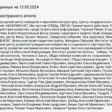
анные на
13.05.2024
остранного агента:
родский центр немецкой и европейской культуры, Центр гендерных исс
ачей, НАСИЛИЮ.НЕТ, Мы против СПИДа, СВЕЧА, Гуманитарное действие, 
ействия развитию средств массовой информации, Горячая Линия, В защ
твие, Благотворительный фонд охраны здоровья и защиты прав гражда
 Сова, центр Анна, Проект Апрель, Самарская губерния, Эра здоровья, 
ИБАЛЬТ, Уральская правозащитная группа, Женщины Евразии, Институт п
ый центр развития гражданских инициатив и социального партнерства,
нтр развития некоммерческих организаций, Частное учреждение в Кал
 Средств Массовой Информации, Институт развития прессы - Сибирь, Ч
ий контроль, Человек и Закон, Общественная комиссия по сохранению
я Свободы Информации, Экозащита!-Женсовет, Общественный вердикт, 
ладимирович, Милославский Павел Юрьевич, Шнырова Ольга Вадимовна,
ьевна, Ривина Анна Валерьевна, Бойко Анатолий Николаевич, Дугин Сер
икторович, Мошель Ирина Ароновна, Шведов Григорий Сергеевич, Поно
нова Ольга Евгеньевна, Щаров Сергей Алексадрович, Цирульников Бори
ркер Марина Петровна, Кочеткова Татьяна Владимировна, Чуркина Нат
Елена Борисовна, Гудков Лев Дмитриевич, Илларионова Юлия Юрьевна, С
 Николай Алексеевич, Блинушов Андрей Юрьевич, Мосин Алексей Генна
а Дмитриевна, Вититинова Елена Владимировна, Баженова Светлана Куп
Алексеевна, Закс Елена Владимировна, Буртина Елена Юрьевна, Гендель
иков Анатолий Мариевич, Прохоров Вадим Юрьевич, Шахова Елена Влад
ргей Маркович, Бахмин Вячеслав Иванович, Шабад Анатолий Ефимович, 
ьевна, Смирнов Владимир Александрович, Вицин Сергей Ефимович, Зол
доровна, Резник Генри Маркович, Захаров Герман Константинович