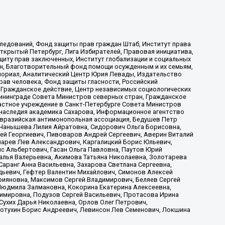
ледований, Фонд защиты прав граждан Штаб, Институт права
Открытый Петербург, Лига Избирателей, Правовая инициатива,
иту прав заключенных, Институт глобализации и социальных
н, Благотворительный фонд помощи осужденным и их семьям,
Мемориал, Аналитический Центр Юрия Левады, Издательство
рав человека, Фонд защиты гласности, Российский
 Гражданское действие, Центр независимых социологических
ининграде Совета Министров северных стран, Гражданское
астное учреждение в Санкт-Петербурге Совета Министров
 наследия академика Сахарова, Информационное агентство
Евразийская антимонопольная ассоциация, Бедушев Петр
 Чанышева Лилия Айратовна, Сидорович Ольга Борисовна,
гей Георгиевич, Пивоваров Андрей Сергеевич, Аверин Виталий
марев Лев Александрович, Каргалицкий Борис Юльевич,
с Альбертович, Гасан Ольга Павловна, Паутов Юрий
алья Валерьевна, Акимова Татьяна Николаевна, Золотарева
аранг Анна Васильевна, Захарова Светлана Сергеевна,
дьевич, Гефтер Валентин Михайлович, Симонов Алексей
рияновна, Максимов Сергей Владимирович, Беляев Сергей
 Людмила Залмановна, Кокорина Екатерина Алексеевна,
имировна, Подузов Сергей Васильевич, Протасова Ирина
Сухих Дарья Николаевна, Орлов Олег Петрович,
отухин Борис Андреевич, Левинсон Лев Семенович, Локшина