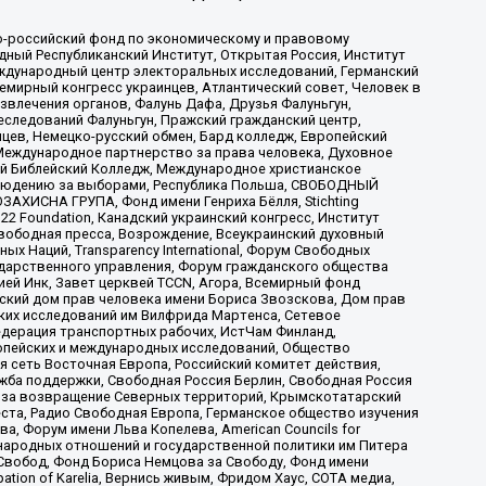
-российский фонд по экономическому и правовому
ый Республиканский Институт, Открытая Россия, Институт
ждународный центр электоральных исследований, Германский
мирный конгресс украинцев, Атлантический совет, Человек в
звлечения органов, Фалунь Дафа, Друзья Фалуньгун,
еследований Фалуньгун, Пражский гражданский центр,
цев, Немецко-русский обмен, Бард колледж, Европейский
Международное партнерство за права человека, Духовное
ый Библейский Колледж, Международное христианское
аблюдению за выборами, Республика Польша, СВОБОДНЫЙ
АХИСНА ГРУПА, Фонд имени Генриха Бёлля, Stichting
t 22 Foundation, Канадский украинский конгресс, Институт
вободная пресса, Возрождение, Всеукраинский духовный
х Наций, Transparеncy International, Форум Свободных
ударственного управления, Форум гражданского общества
ией Инк, Завет церквей TCCN, Агора, Всемирный фонд
сский дом прав человека имени Бориса Звозскова, Дом прав
ских исследований им Вилфрида Мартенса, Сетевое
едерация транспортных рабочих, ИстЧам Финланд,
ропейских и международных исследований, Общество
я сеть Восточная Европа, Российский комитет действия,
жба поддержки, Свободная Россия Берлин, Свободная Россия
оюз за возвращение Северных территорий, Крымскотатарский
 креста, Радио Свободная Европа, Германское общество изучения
 Форум имени Льва Копелева, American Councils for
международных отношений и государственной политики им Питера
Свобод, Фонд Бориса Немцова за Свободу, Фонд имени
ion of Karelia, Вернись живым, Фридом Хаус, СОТА медиа,