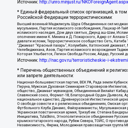
Источник:
http://unro.minjust.ru/NKOForeignAgent.asp
* Единый федеральный список организаций, в том
Российской Федерации террористическими:
Высший военный Маджлисуль Шура Объединенных сил моджахедо
мусульмане, Партия исламского освобождения, Лашкар-И-Тай
исламского наследия, Дом двух святых, Джунд аш-Шам, Ислам
ополчение имени К. Минина и Д. Пожарского, Аджр от Аллаха 
давлати исломи, Террористическое сообщество Сеть, Катиба Та
“Джамаат “Красный пахарь”, Колумбайн, Хатлонский джамаат, 
Челебиджихана, Азов, Партия исламского возрождения Таджи
Которая Улыбается, Легион Свобода России, Айдар, Русский 
Источник:
http://nac.gov.ru/terroristicheskie-i-ekstrem
* Перечень общественных объединений и религио
или запрете деятельности:
Национал-большевистская партия, ВЕК РА, Рада земли Кубан
Перуна, Мужская Духовная Семинария Староверов-Инглингов, 
общество, Джамаат мувахидов, Объединенный Вилайат Кабарды
Славянский союз, Формат-18, Благородный Орден Дьявола, А
национальное единство, Древнерусской Инглистической церк
О свободе совести и о религиозных объединениях, Омская ор
Футбольного Клуба Динамо, Файзрахманисты, Мусульманская р
Украинская повстанческая армия, Тризуб им. Степана Бандеры,
Инициатива, TulaSkins, Этнополитическое объединение Русски
крымскотатарского народа, Рубеж Севера, ТОЙС, О противоде
Независимость, Фирма, Молодежная правозащитная группа МПГ