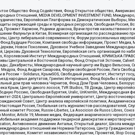
ытое Общество Фонд Содействия, Фонд Открытое общество, Американо
родных Отношений, MEDIA DEVELOPMENT INVESTMENT FUND, Международн
рудничества, Европейская Платформа за Демократические Выборы, Ме
щиты окружающей среды и природных ресурсов, Свободная Россия, Все
, Прожект Хармони, Родники дракона, Врачи против насильственного и
шении Фалуньгун в Китае, Всемирная организация по расследованию пр
опы, Центр либеральной современности, Форум русскоязычных европей
Фонд Будущее России, Компания свободы информации, Проект Медиа, 
 Церкви, Новое Поколение, Духовное Учебное Заведение Международн
й, Церковь Духовной Технологии, Европейская сеть организаций по н
nds, Королевский Институт Международных Отношений, КРИМСЬКА ПРАВОЗ
ициативы Центральной и Восточной Европы, Фонд Открытой Эстонии, Calver
ады, Декабристы, Международный научный центр им Вудро Вильсона, С
 Медуза, Фонд Андрея Сахарова, Форум свободной России, Лига Свободны
в России – Solidarus, КрымSOS, Свободный университет, Институт гос
Съезд народных депутатов, Гринпис Интернешнл, Фонд борьбы с коррупц
тельный дом прав человека Чернигов, Фонд Дом Прав Человека, Белору
ека Крым, Центр дикого лосося, TVR Studios, ТВ Дождь, Центр европей
одную Россию, Свободная Бурятия, Uralic, UnKremlin, Международная ф
омитет-2024, Центрально-Европейский университет, Центр восточноев
ражданский Совет, Центр анализа европейской политики, Академическа
Настоящая Россия, Глобальная сеть журналистов-расследователей, Слу
ый комитет России, Russie-Libertes, La Asocicion de Rusos Libres, С
on Monitor, Article 19, Мнение медиа, Федерация анархического черного
обильная академия поддержки гендерной демократии и миротворчества,
ational Education, Антивоенное движение Антальи, Открытый диалог, Школа 
 международных отношений им Нормана Патерсона, Центр Гражданских 
ротивление, Комитет независимости Ингушетии, Прометей, Stop Occupat