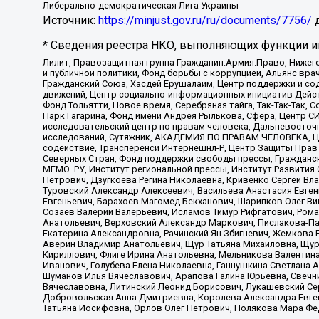
Либерально-демократическая Лига Украины
Источник:
https://minjust.gov.ru/ru/documents/7756/
д
* Сведения реестра НКО, выполняющих функции ин
Лилит, Правозащитная группа Гражданин.Армия.Право, Нижего
и публичной политики, Фонд борьбы с коррупцией, Альянс вр
Гражданский Союз, Хасдей Ерушалаим, Центр поддержки и сод
движений, Центр социально-информационных инициатив Дейс
Фонд Тольятти, Новое время, Серебряная тайга, Так-Так-Так,
Парк Гагарина, Фонд имени Андрея Рылькова, Сфера, Центр С
исследовательский центр по правам человека, Дальневосточн
исследований, Сутяжник, АКАДЕМИЯ ПО ПРАВАМ ЧЕЛОВЕКА, Це
содействие, Трансперенси Интернешнл-Р, Центр Защиты Прав
Северных Стран, Фонд поддержки свободы прессы, Гражданск
МЕМО. РУ, Институт региональной прессы, Институт Развити
Петрович, Дзугкоева Регина Николаевна, Кривенко Сергей В
Туровский Александр Алексеевич, Васильева Анастасия Евген
Евгеньевич, Барахоев Магомед Бекханович, Шарипков Олег В
Созаев Валерий Валерьевич, Исламов Тимур Рифгатович, Рома
Анатольевич, Верховский Александр Маркович, Пислакова-Па
Екатерина Александровна, Рачинский Ян Збигневич, Жемкова 
Аверин Владимир Анатольевич, Щур Татьяна Михайловна, Щур
Кириллович, Флиге Ирина Анатольевна, Мельникова Валентин
Иванович, Голубева Елена Николаевна, Ганнушкина Светлана 
Шуманов Илья Вячеславович, Арапова Галина Юрьевна, Свечн
Вячеславовна, Литинский Леонид Борисович, Лукашевский Се
Добровольская Анна Дмитриевна, Королева Александра Евген
Татьяна Иосифовна, Орлов Олег Петрович, Полякова Мара Фе