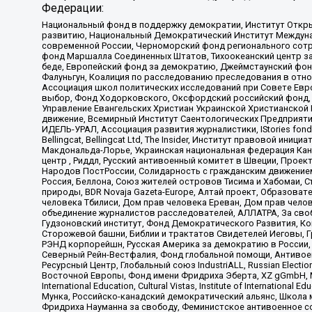
Федерации:
Национальный фонд в поддержку демократии, Институт Откр
развитию, Национальный Демократический Институт Междуна
современной России, Черноморский фонд регионального сот
фонд Маршалла Соединенных Штатов, Тихоокеанский центр за
беде, Европейский фонд за демократию, Джеймстаунский фонд
Фалуньгун, Коалиция по расследованию преследования в отно
Ассоциация школ политических исследований при Совете Евр
выбор, Фонд Ходорковского, Оксфордский российский фонд, 
Управление Евангельских Христиан Украинской Христианской
движение, Всемирный Институт Саентологических Предприяти
ИДЕЛЬ-УРАЛ, Ассоциация развития журналистики, IStories fo
Bellingcat, Bellingcat Ltd, The Insider, Институт правовой ин
Макдональда-Лорье, Украинская национальная федерация Кан
центр , Риддл, Русский антивоенный комитет в Швеции, Проект
Народов ПостРоссии, Солидарность с гражданским движением 
Россия, Беллона, Союз жителей островов Тисима и Хабомаи, 
природы, BDR Novaja Gazeta-Europe, Алтай проект, Образова
человека Тбилиси, Дом прав человека Ереван, Дом прав челов
объединение журналистов расследователей, АЛЛАТРА, За своб
Гудзоновский институт, Фонд Демократического Развития, К
Сторожевой башни, Библии и трактатов Свидетелей Иеговы, Г
РЭНД корпорейшн, Русская Америка за демократию в России, 
Северный Рейн-Вестфалия, Фонд глобальной помощи, Антивоенн
Ресурсный Центр, Глобальный союз IndustriALL, Russian Electi
Восточной Европы, Фонд имени Фридриха Эберта, XZ gGmbH, М
International Education, Cultural Vistas, Institute of Intern
Мунка, Российско-канадский демократический альянс, Школа
Фридриха Науманна за свободу, Феминистское антивоенное соп