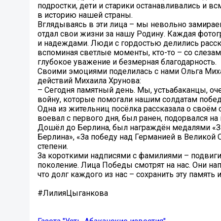
подростки, дети и старики останавливались и в
в историю нашей страны.
Вглядываясь в эти лица – мы невольно замирае
отдал свои жизни за нашу Родину. Каждая фотог
и надеждами. Люди с гордостью делились расска
вспоминая светлые моменты, кто-то – со слезам
глубокое уважение и безмерная благодарность.
Своими эмоциями поделилась с нами Ольга Миха
действий Михаила Хрунова:
– Сегодня памятный день. Мы, устьабаканцы, оч
войну, которые помогали нашим солдатам побед
Одна из жительниц посёлка рассказала о своём 
воевал с первого дня, был ранен, подорвался на
Дошёл до Берлина, был награждён медалями «За
Берлина», «За победу над Германией в Великой 
степени.
За короткими надписями с фамилиями – подвиги,
поколение. Лица Победы смотрят на нас. Они нап
что долг каждого из нас – сохранить эту память
#ЛилияЦыганкова