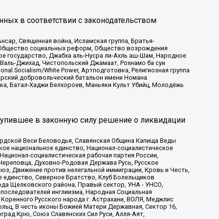
нных в соответствии с законодательством
сар, Священная война, Исламская группа, Братья-
а, Общество социальных реформ, Общество возрождения
ое государство, Джабха аль-Нусра ли-Ахль аш-Шам, Народное
 Валь-Джихад, Чистопольский Джамаат, Рохнамо ба суи
nal Socialism/White Power, Артподготовка, Религиозная группа
атарский добровольческий батальон имени Номана
ка, Батал-Хаджи Белхороев, Маньяки Культ Убийц, Молодёжь
тупившее в законную силу решение о ликвидации
ардской Веси Беловодья, Славянская Община Капища Веды
ское национальное единство, Национал-социалистическое
 Национал-социалистическая рабочая партия России,
Череповца, Духовно-Родовая Держава Русь, Русское
з, Движение против нелегальной иммиграции, Кровь и Честь,
е единство, Северное Братство, Клуб Болельщиков
ода Щелковского района, Правый сектор, УНА - УНСО,
ие последователей инглиизма, Народная Социальная
 Коренного Русского народа г. Астрахани, ВОЛЯ, Меджлис
льц, В честь иконы Божией Матери Державная, Сектор 16,
рад Крю, Союз Славянских Сил Руси, Алля-Аят,