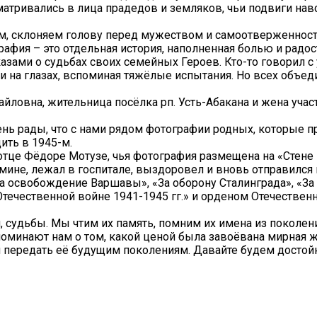
сматривались в лица прадедов и земляков, чьи подвиги на
м, склоняем голову перед мужеством и самоотверженность
рафия – это отдельная история, наполненная болью и радо
зами о судьбах своих семейных Героев. Кто-то говорил с
и на глазах, вспоминая тяжёлые испытания. Но всех объед
йловна, жительница посёлка рп. Усть-Абакана и жена уча
ень рады, что с нами рядом фотографии родных, которые 
ить в 1945-м.
отце Фёдоре Мотузе, чья фотография размещена на «Стене 
 мине, лежал в госпитале, выздоровел и вновь отправился 
 освобождение Варшавы», «За оборону Сталинграда», «За
Отечественной войне 1941-1945 гг.» и орденом Отечествен
 судьбы. Мы чтим их память, помним их имена из поколен
оминают нам о том, какой ценой была завоёвана мирная жи
 и передать её будущим поколениям. Давайте будем достой