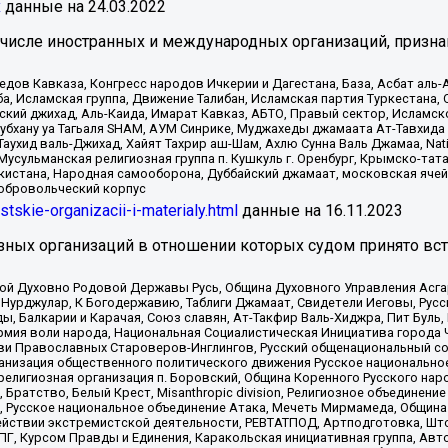
x
данные на
24.03.2022
 числе иностранных и международных организаций, призна
в Кавказа, Конгресс народов Ичкерии и Дагестана, База, Асбат аль-Ан
ба, Исламская группа, Движение Талибан, Исламская партия Туркестан
ский джихад, Аль-Каида, Имарат Кавказ, АБТО, Правый сектор, Исламск
Субхану уа Тагьаля SHAM, АУМ Синрике, Муджахеды джамаата Ат-Тавхида
ухид валь-Джихад, Хайят Тахрир аш-Шам, Ахлю Сунна Валь Джамаа, Natio
Мусульманская религиозная группа п. Кушкуль г. Оренбург, Крымско-т
кистана, Народная самооборона, Дуббайский джамаат, московская ячей
добровольческий корпус
istskie-organizacii-i-materialy.html
данные на
16.11.2023
зных организаций в отношении которых судом принято вс
ской Духовно Родовой Державы Русь, Община Духовного Управления Асг
Нурджулар, К Богодержавию, Таблиги Джамаат, Свидетели Иеговы, Рус
, Балкарии и Карачая, Союз славян, Ат-Такфир Валь-Хиджра, Пит Буль,
рмия воли народа, Национальная Социалистическая Инициатива города 
ви Православных Староверов-Инглингов, Русский общенациональный сою
ганизация общественного политического движения Русское национально
елигиозная организация п. Боровский, Община Коренного Русского нар
 Братство, Белый Крест, Misanthropic division, Религиозное объединен
е, Русское национальное объединение Атака, Мечеть Мирмамеда, Община
йствии экстремистской деятельности, РЕВТАТПОД, Артподготовка, Што
, Курсом Правды и Единения, Каракольская инициативная группа, Автог