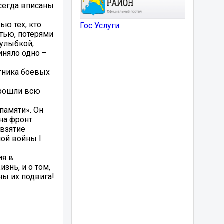
всегда вписаны
ю тех, кто
Гос Услуги
стью, потерями
 улыбкой,
иняло одно –
стника боевых
прошли всю
памяти». Он
на фронт.
 взятие
ной войны I
ия в
знь, и о том,
ны их подвига!