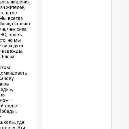
возь лишения,
яч жителей,
х, в гос-
 Мы всегда
боях, сколько
че, чем сила
СВО, вновь
сто, но мы
– сила духа
и надежды,
а Елена
 эхом
 Командовать
Канову.
анов
беды»,
для
тном –
й трепет
Победы,
–
 школы, где
отовку. Эти