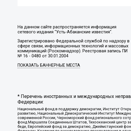
На данном сайте распространяется информация
сетевого издания "Усть-Абаканские известия".
Зарегистрировано Федеральной службой по надзору в
сфере связи, информационных технологий и массовых
коммуникаций (Роскомнадзор). Реестровая запись ПИ
№ 16 - 0480 от 30.01.2004
ПОКАЗАТЬ БАННЕРНЫЕ МЕСТА
* Перечень иностранных и международных неправи
Федерации:
Национальный фонд в поддержку демократии, Институт Откр
развитию, Национальный Демократический Институт Междуна
современной России, Черноморский фонд регионального сот
фонд Маршалла Соединенных Штатов, Тихоокеанский центр за
беде, Европейский фонд за демократию, Джеймстаунский фонд
Фалуньгун, Коалиция по расследованию преследования в отно