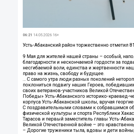
06:21
14.05.2026 16+
Усть-Абаканский район торжественно отметил 
9 Мая для жителей нашей страны – особый, нап
благодарности и нескончаемой гордости за под
несгибаемой воли, единства и жертвенности наш
право на жизнь, свободу и будущее.
… С самого утра люди разных поколений нетороп
поклониться подвигу наших Героев, победивших 
своих ветеранов-участников Великой Отечестве
Победы» Усть-Абаканского историко-краевед-ч
корпуса Усть-Абаканской школы, вручая георгие
С поздравительными словами к собравшимся обр
физической культуры и спорта Республики Хакас
Тарасов и первый заместитель главы Усть-Абака
Великой Отечественной войне – это нравственн
– Дорогие труженики тыла, вдовы и дети войны