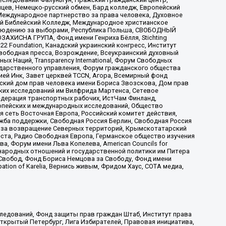
цев, Немецко-русский обмен, Бард колледж, Европейский
Международное партнерство за права человека, Духовное
ый Библейский Колледж, Международное христианское
аблюдению за выборами, Республика Польша, СВОБОДНЫЙ
АХИСНА ГРУПА, Фонд имени Генриха Бёлля, Stichting
t 22 Foundation, Канадский украинский конгресс, Институт
вободная пресса, Возрождение, Всеукраинский духовный
х Наций, Transparеncy International, Форум Свободных
ударственного управления, Форум гражданского общества
ией Инк, Завет церквей TCCN, Агора, Всемирный фонд
сский дом прав человека имени Бориса Звозскова, Дом прав
ских исследований им Вилфрида Мартенса, Сетевое
едерация транспортных рабочих, ИстЧам Финланд,
ропейских и международных исследований, Общество
я сеть Восточная Европа, Российский комитет действия,
жба поддержки, Свободная Россия Берлин, Свободная Россия
оюз за возвращение Северных территорий, Крымскотатарский
 креста, Радио Свободная Европа, Германское общество изучения
 Форум имени Льва Копелева, American Councils for
международных отношений и государственной политики им Питера
Свобод, Фонд Бориса Немцова за Свободу, Фонд имени
ion of Karelia, Вернись живым, Фридом Хаус, СОТА медиа,
ледований, Фонд защиты прав граждан Штаб, Институт права
Открытый Петербург, Лига Избирателей, Правовая инициатива,