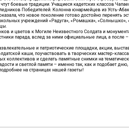
о чтут боевые традиции. Учащиеся кадетских классов Чап
следников Победителей. Колонна юнармейцев из Усть-Абак
казала, что новое поколение готово достойно перенять эс
кольных учреждений «Радуга», «Ромашка», «Солнышко», «
цы.
ков и цветов к Могиле Неизвестного Солдата и монумен
ники парада, вслед за ними официальные лица, а после –
звлекательные и патриотические площадки, акции, выстав
лдатской каши, поучаствовать в творческих мастер-класса
х коллективов и сделать памятные снимки на тематическ
дости и светлой памяти – именно так, как и подобает дню
подробнее на страницах нашей газеты!