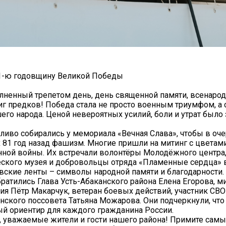
81-ю годовщину Великой Победы
олненный трепетом день, день священной памяти, всенаро
виг предков! Победа стала не просто военным триумфом, а
его народа. Ценой невероятных усилий, боли и утрат было
ливо собирались у мемориала «Вечная Слава», чтобы в оч
81 год назад фашизм. Многие пришли на митинг с цветами
нной войны. Их встречали волонтёры Молодёжного центра
еского музея и добровольцы отряда «Пламенные сердца» 
вские ленты – символы народной памяти и благодарности.
атились Глава Усть-Абаканского района Елена Егорова, м
ия Пётр Макарчук, ветеран боевых действий, участник СВО
нского поссовета Татьяна Можарова. Они подчеркнули, что
ый ориентир для каждого гражданина России.
, уважаемые жители и гости нашего района! Примите самы