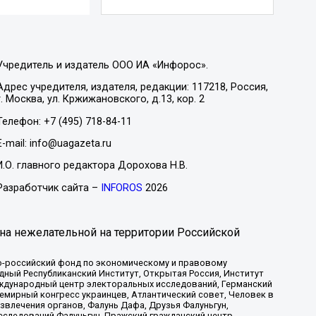
Учредитель и издатель ООО ИА «Инфорос».
Адрес учредителя, издателя, редакции: 117218, Россия,
г. Москва, ул. Кржижановского, д.13, кор. 2
Телефон: +7 (495) 718-84-11
E-mail: info@uagazeta.ru
И.О. главного редактора Дорохова Н.В.
Разработчик сайта –
INFOROS
2026
на нежелательной на территории Российской
-российский фонд по экономическому и правовому
ый Республиканский Институт, Открытая Россия, Институт
ждународный центр электоральных исследований, Германский
мирный конгресс украинцев, Атлантический совет, Человек в
звлечения органов, Фалунь Дафа, Друзья Фалуньгун,
еследований Фалуньгун, Пражский гражданский центр,