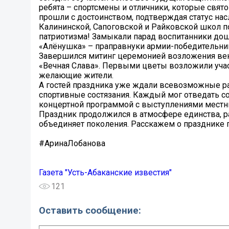
ребята – спортсмены и отличники, которые свят
прошли с достоинством, подтверждая статус на
Калининской, Сапоговской и Райковской школ по
патриотизма! Замыкали парад воспитанники дош
«Алёнушка» – праправнуки армии-победительни
Завершился митинг церемонией возложения вен
«Вечная Слава». Первыми цветы возложили участ
желающие жители.
А гостей праздника уже ждали всевозможные ра
спортивные состязания. Каждый мог отведать со
концертной программой с выступлениями местны
Праздник продолжился в атмосфере единства, ра
объединяет поколения. Расскажем о празднике 
#АринаЛобанова
Газета "Усть-Абаканские известия"
121
Оставить сообщение: