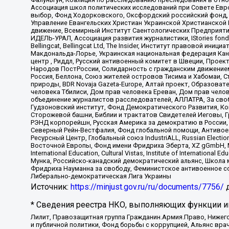
Ассоциация школ политических исследований при Совете Евр
выбор, Фонд Ходорковского, Оксфордский российский фонд, 
Управление Евангельских Христиан Украинской Христианской
движение, Всемирный Институт Саентологических Предприяти
ИДЕЛЬ-УРАЛ, Ассоциация развития журналистики, IStories fo
Bellingcat, Bellingcat Ltd, The Insider, Институт правовой ин
Макдональда-Лорье, Украинская национальная федерация Кан
центр , Риддл, Русский антивоенный комитет в Швеции, Проект
Народов ПостРоссии, Солидарность с гражданским движением 
Россия, Беллона, Союз жителей островов Тисима и Хабомаи, 
природы, BDR Novaja Gazeta-Europe, Алтай проект, Образова
человека Тбилиси, Дом прав человека Ереван, Дом прав челов
объединение журналистов расследователей, АЛЛАТРА, За своб
Гудзоновский институт, Фонд Демократического Развития, К
Сторожевой башни, Библии и трактатов Свидетелей Иеговы, Г
РЭНД корпорейшн, Русская Америка за демократию в России, 
Северный Рейн-Вестфалия, Фонд глобальной помощи, Антивоенн
Ресурсный Центр, Глобальный союз IndustriALL, Russian Electi
Восточной Европы, Фонд имени Фридриха Эберта, XZ gGmbH, М
International Education, Cultural Vistas, Institute of Intern
Мунка, Российско-канадский демократический альянс, Школа
Фридриха Науманна за свободу, Феминистское антивоенное соп
Либерально-демократическая Лига Украины
Источник:
https://minjust.gov.ru/ru/documents/7756/
д
* Сведения реестра НКО, выполняющих функции ин
Лилит, Правозащитная группа Гражданин.Армия.Право, Нижего
и публичной политики, Фонд борьбы с коррупцией, Альянс вр