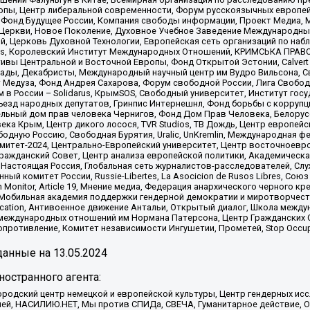
опы, Центр либеральной современности, Форум русскоязычных европей
Фонд Будущее России, Компания свободы информации, Проект Медиа, 
 Церкви, Новое Поколение, Духовное Учебное Заведение Международн
й, Церковь Духовной Технологии, Европейская сеть организаций по н
nds, Королевский Институт Международных Отношений, КРИМСЬКА ПРАВОЗ
ициативы Центральной и Восточной Европы, Фонд Открытой Эстонии, Calver
ады, Декабристы, Международный научный центр им Вудро Вильсона, С
 Медуза, Фонд Андрея Сахарова, Форум свободной России, Лига Свободны
в России – Solidarus, КрымSOS, Свободный университет, Институт гос
Съезд народных депутатов, Гринпис Интернешнл, Фонд борьбы с коррупц
тельный дом прав человека Чернигов, Фонд Дом Прав Человека, Белору
ека Крым, Центр дикого лосося, TVR Studios, ТВ Дождь, Центр европей
одную Россию, Свободная Бурятия, Uralic, UnKremlin, Международная ф
омитет-2024, Центрально-Европейский университет, Центр восточноев
ражданский Совет, Центр анализа европейской политики, Академическа
Настоящая Россия, Глобальная сеть журналистов-расследователей, Слу
ый комитет России, Russie-Libertes, La Asocicion de Rusos Libres, С
on Monitor, Article 19, Мнение медиа, Федерация анархического черного
обильная академия поддержки гендерной демократии и миротворчества,
ational Education, Антивоенное движение Антальи, Открытый диалог, Школа 
 международных отношений им Нормана Патерсона, Центр Гражданских 
ротивление, Комитет независимости Ингушетии, Прометей, Stop Occupat
анные на
13.05.2024
остранного агента:
родский центр немецкой и европейской культуры, Центр гендерных исс
ачей, НАСИЛИЮ.НЕТ, Мы против СПИДа, СВЕЧА, Гуманитарное действие, 