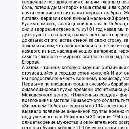
сердечные поз-дравления с нашим главным пра
боль, потери, дым и порох наша страна шла к д
почти половина из них пали смертью храбрых. Жен
питалях, держали свой личный маленький фронт
будем помнить, какой ценой досталась Победа, 
сил и здоровья отдано в тылу! 81 год назад мы 
духа русского солдата, сражающегося за справ
доказывают это, встав стеной за свою страну, з
знаем и верим, что победа, как и в те великие с
каждого из нас, наследие наших ветеранов, гер
самого главного – мирного светлого неба над г
Егорова.
А затем – тишина, которую нарушил ритмичный 
отозвавшийся в сердцах сотен жителей. И вот 
им предоставлена честь военному комиссару Уст
Первыми по площади прошли ансамбль барабанщ
символизировал пульс времени, отсчитывающий
Молодёжного центра, «Пламенных сердец», фили
возложения к могиле Неизвестного солдата, ги
«Знаменем Победы», сшитым из 194 лоскутов с 
вызвало появление знамённой группы военно-па
водружённого над Рейхстагом 30 апреля 1945 г
олицетворение мужества и окончательного раз
сегодня обучается более 200 будущих защитнико