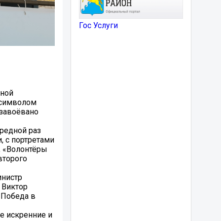
Гос Услуги
дной
 символом
 завоёвано
ередной раз
, с портретами
, «Волонтёры
второго
инистр
 Виктор
 Победа в
е искренние и