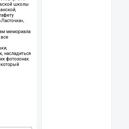
аевской школы
анской,
тафету
Ласточка»,
там мемориала
 все
ки,
х, насладиться
их фотозонах.
, который