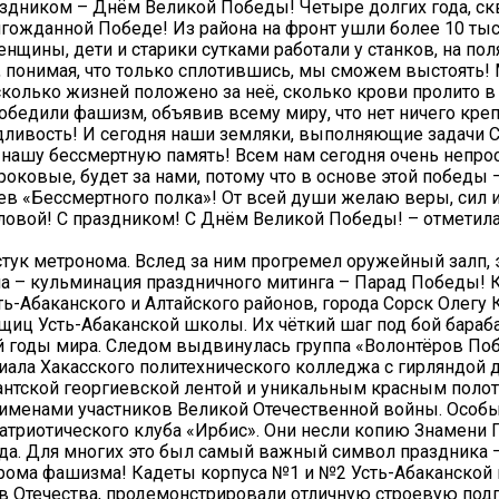
здником – Днём Великой Победы! Четыре долгих года, ск
олгожданной Победе! Из района на фронт ушли более 10 тыс
щины, дети и старики сутками работали у станков, на поля
, понимая, что только сплотившись, мы сможем выстоять!
сколько жизней положено за неё, сколько крови пролито в 
победили фашизм, объявив всему миру, что нет ничего креп
едливость! И сегодня наши земляки, выполняющие задачи 
а нашу бессмертную память! Всем нам сегодня очень непро
ороковые, будет за нами, потому что в основе этой победы 
оев «Бессмертного полка»! От всей души желаю веры, сил 
оловой! С праздником! С Днём Великой Победы! – отметил
стук метронома. Вслед за ним прогремел оружейный залп,
она – кульминация праздничного митинга – Парад Победы!
ь-Абаканского и Алтайского районов, города Сорск Олегу 
иц Усть-Абаканской школы. Их чёткий шаг под бой бараб
 годы мира. Следом выдвинулась группа «Волонтёров По
ала Хакасского политехнического колледжа с гирляндой 
гантской георгиевской лентой и уникальным красным поло
именами участников Великой Отечественной войны. Особы
триотического клуба «Ирбис». Они несли копию Знамени 
ода. Для многих это был самый важный символ праздника 
грома фашизма! Кадеты корпуса №1 и №2 Усть-Абаканской
в Отечества, продемонстрировали отличную строевую подг