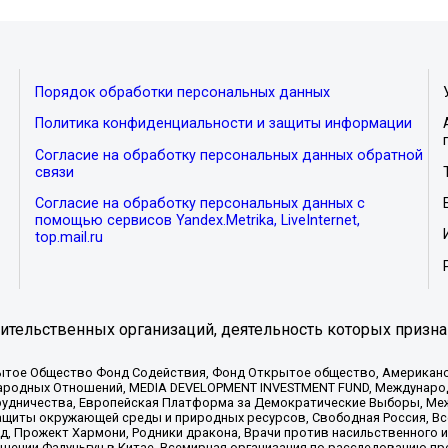
Порядок обработки персональных данных
Политика конфиденциальности и защиты информации
Согласие на обработку персональных данных обратной
связи
Согласие на обработку персональных данных с
помощью сервисов Yandex.Metrika, LiveInternet,
top.mail.ru
тельственных организаций, деятельность которых призна
ытое Общество Фонд Содействия, Фонд Открытое общество, Американо
родных Отношений, MEDIA DEVELOPMENT INVESTMENT FUND, Международн
рудничества, Европейская Платформа за Демократические Выборы, Ме
щиты окружающей среды и природных ресурсов, Свободная Россия, Все
, Прожект Хармони, Родники дракона, Врачи против насильственного и
шении Фалуньгун в Китае, Всемирная организация по расследованию пр