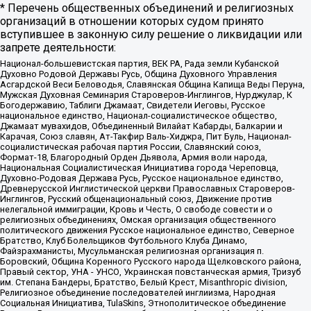
* Перечень общественных объединений и религиозных
организаций в отношении которых судом принято
вступившее в законную силу решение о ликвидации или
запрете деятельности:
Национал-большевистская партия, ВЕК РА, Рада земли Кубанской
Духовно Родовой Державы Русь, Община Духовного Управления
Асгардской Веси Беловодья, Славянская Община Капища Веды Перуна,
Мужская Духовная Семинария Староверов-Инглингов, Нурджулар, К
Богодержавию, Таблиги Джамаат, Свидетели Иеговы, Русское
национальное единство, Национал-социалистическое общество,
Джамаат мувахидов, Объединенный Вилайат Кабарды, Балкарии и
Карачая, Союз славян, Ат-Такфир Валь-Хиджра, Пит Буль, Национал-
социалистическая рабочая партия России, Славянский союз,
Формат-18, Благородный Орден Дьявола, Армия воли народа,
Национальная Социалистическая Инициатива города Череповца,
Духовно-Родовая Держава Русь, Русское национальное единство,
Древнерусской Инглистической церкви Православных Староверов-
Инглингов, Русский общенациональный союз, Движение против
нелегальной иммиграции, Кровь и Честь, О свободе совести и о
религиозных объединениях, Омская организация общественного
политического движения Русское национальное единство, Северное
Братство, Клуб Болельщиков Футбольного Клуба Динамо,
Файзрахманисты, Мусульманская религиозная организация п.
Боровский, Община Коренного Русского народа Щелковского района,
Правый сектор, УНА - УНСО, Украинская повстанческая армия, Тризуб
им. Степана Бандеры, Братство, Белый Крест, Misanthropic division,
Религиозное объединение последователей инглиизма, Народная
Социальная Инициатива, TulaSkins, Этнополитическое объединение