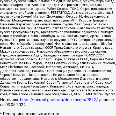
Русские, Русское национальное объединение Атака, Мечеть Мирмамеда,
Община Коренного Русского народа г. Астрахани, ВОЛЯ, Меджлис
крымскотатарского народа, Рубеж Севера, ТОЙС, О противодействии
экстремистской деятельности, РЕВТАТПОД, Артподготовка, Штольц, В
честь иконы Божией Матери Державная, Сектор 16, Независимость,
Фирма, Молодежная правозащитная группа МПГ, Курсом Правды и
Единения, Каракольская инициативная группа, Автоград Крю, Союз
Славянских Сил Руси, Алля-Аят, Благотворительный пансионат Ак Умут,
Русская республика Русь, Арестантское уголовное единство, Башкорт,
Нация и свобода, Нация и свобода, W.H.С., Фалунь Дафа, Иртыш Ultras,
Русский Патриотический клуб-Новокузнецк/РПК, Сибирский державный
союз, Фонд борьбы с коррупцией, Фонд защиты прав граждан, Штабы
Навального, Совет граждан СССР Прикубанского округа г. Краснодара,
Мужское государство, Народное объединение русского движения,
Народное движение Адат, Народный совет граждан РСФСР СССР
Архангельской области, Проект Штурм, Граждане СССР, Держава Союз
Советских Светлых Родов, Совет Советских Социалистических Районов,
Meta Platforms Inc, Facebook, Instagram, WhatsApp, СИЧ-С14,
Добровольческое Движение Организации украинских националистов,
Черный Комитет, Татарстанское Региональное Всетатарское
общественное движение, Невоград, Молодежное Демократическое
Движение Весна, Верховный Совет Татарской Автономной Советской
Социалистической Республики, Конгресс ойрат-калмыцкого народа,
Исполнительный комитет совета народных депутатов Красноярского
края, Этническое национальное объединение, ЛГБТ, Я.МЫ Сергей Фургал
Источник:
https://minjust.gov.ru/ru/documents/7822/
данные
на
03.05.2024
* Реестр иностранных агентов: