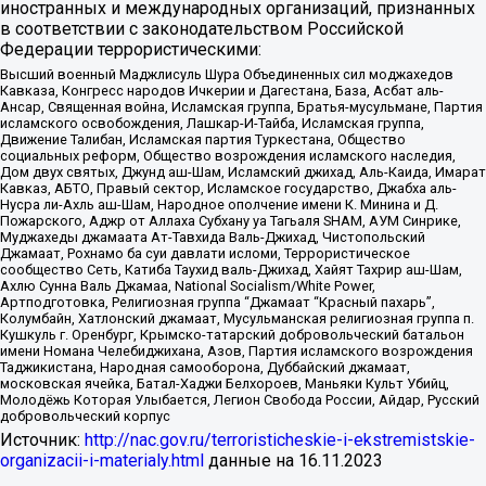
иностранных и международных организаций, признанных
в соответствии с законодательством Российской
Федерации террористическими:
Высший военный Маджлисуль Шура Объединенных сил моджахедов
Кавказа, Конгресс народов Ичкерии и Дагестана, База, Асбат аль-
Ансар, Священная война, Исламская группа, Братья-мусульмане, Партия
исламского освобождения, Лашкар-И-Тайба, Исламская группа,
Движение Талибан, Исламская партия Туркестана, Общество
социальных реформ, Общество возрождения исламского наследия,
Дом двух святых, Джунд аш-Шам, Исламский джихад, Аль-Каида, Имарат
Кавказ, АБТО, Правый сектор, Исламское государство, Джабха аль-
Нусра ли-Ахль аш-Шам, Народное ополчение имени К. Минина и Д.
Пожарского, Аджр от Аллаха Субхану уа Тагьаля SHAM, АУМ Синрике,
Муджахеды джамаата Ат-Тавхида Валь-Джихад, Чистопольский
Джамаат, Рохнамо ба суи давлати исломи, Террористическое
сообщество Сеть, Катиба Таухид валь-Джихад, Хайят Тахрир аш-Шам,
Ахлю Сунна Валь Джамаа, National Socialism/White Power,
Артподготовка, Религиозная группа “Джамаат “Красный пахарь”,
Колумбайн, Хатлонский джамаат, Мусульманская религиозная группа п.
Кушкуль г. Оренбург, Крымско-татарский добровольческий батальон
имени Номана Челебиджихана, Азов, Партия исламского возрождения
Таджикистана, Народная самооборона, Дуббайский джамаат,
московская ячейка, Батал-Хаджи Белхороев, Маньяки Культ Убийц,
Молодёжь Которая Улыбается, Легион Свобода России, Айдар, Русский
добровольческий корпус
Источник:
http://nac.gov.ru/terroristicheskie-i-ekstremistskie-
organizacii-i-materialy.html
данные на
16.11.2023