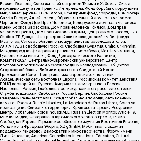
Россия, Беллона, Союз жителей островов Тисима и Хабомаи, Съезд
народных депутатов, Гринпис Интернешнл, Фонд борьбы с коррупцией
Инк, Завет церквей TCCN, Агора, Всемирный фонд природы, BDR Novaja
Gazeta-Europe, Алтай проект, Образовательный дом прав человека
Чернигов, Фонд Дом Прав Человека, Белорусский дом прав человека
имени Бориса Звозскова, Дом прав человека Тбилиси, Дом прав
человека Ереван, Дом прав человека Крым, Центр дикого лосося, TVR
Studios, ТВ Дождь, Центр европейских исследований им Вилфрида
Мартенса, Сетевое объединение журналистов расследователей,
АЛЛАТРА, За свободную Россию, Свободная Бурятия, Uralic, UnKremlin,
Международная федерация транспортных рабочих, ИстЧам Финланд,
Гудзоновский институт, Фонд Демократического Развития,
Комитет-2024, Центрально-Европейский университет, Центр
восточноевропейских и международных исследований, Общество
Сторожевой башни, Библии и трактатов Свидетелей Иеговы,
Гражданский Совет, Центр анализа европейской политики,
Академическая сеть Восточная Европа, Российский комитет действия,
РЭНД корпорейшн, Русская Америка за демократию в России,
Настоящая Россия, Глобальная сеть журналистов-расследователей,
Служба поддержки, Свободная Россия Берлин, Свободная Россия
Северный Рейн-Вестфалия, Фонд глобальной помощи, Антивоенный
комитет России, Russie-Libertes, La Asocicion de Rusos Libres, Союз за
возвращение Северных территорий, Крымскотатарский Ресурсный
Центр, Глобальный союз IndustriALL, Russian Election Monitor, Article 19,
Мнение медиа, Федерация анархического черного креста, Радио
Свободная Европа, Германское общество изучения Восточной Европы,
Фонд имени Фридриха Эберта, XZ gGmbH, Мобильная академия
поддержки гендерной демократии и миротворчества, Форум имени
Льва Копелева, American Councils for International Education, Cultural
Vistas, Institute of International Education, Антивоенное движение Антальи,