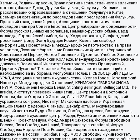
Хармони, Родники дракона, Врачи против насильственного извлечения
органов, Фалунь Дафа, Друзья Фалуньгун, Фалуньгун, Коалиция по
расследованию преследования в отношении Фалуньгун в Китае,
Всемирная организация по расследованию преследований Фалуньгун,
Пражский гражданский центр, Ассоциация школ политических
исследований при Совете Европы, Центр либеральной современности,
Форум русскоязычных европейцев, Немецко-русский обмен, Бард
колледж, Европейский выбор, Фонд Ходорковского, Оксфордский
российский фонд, Фонд Будущее России, Компания свободы
информации, Проект Медиа, Международное партнерство за права
человека, Духовное Управление Евангельских Христиан Украинской
Христианской Церкви, Новое Поколение, Духовное Учебное Заведение
Международный Библейский Колледж, Международное христианское
движение, Всемирный Институт Саентологических Предприятий,
Церковь Духовной Технологии, Европейская сеть организаций по
наблюдению за выборами, Республика Польша, СВОБОДНЫЙ ИДЕЛЬ-
УРАЛ, Ассоциация развития журналистики, IStories fonds, Королевский
Институт Международных Отношений, КРИМСЬКА ПРАВОЗАХИСНА
ГРУПА, Фонд имени Генриха Бёлля, Stichting Bellingcat, Bellingcat Ltd, The
Insider, Институт правовой инициативы Центральной и Восточной
Европы, Фонд Открытой Эстонии, Calvert 22 Foundation, Канадский
украинский конгресс, Институт Макдональда-Лорье, Украинская
национальная федерация Канады, Декабристы, Международный
научный центр им Вудро Вильсона, Свободная пресса, Возрождение,
Всеукраинский духовный центр , Риддл, Русский антивоенный комитет в
Швеции, Проект Медуза, Фонд Андрея Сахарова, Форум свободной
России, Лига Свободных Наций, Transparеncy International, Форум
Свободных Народов ПостРоссии, Солидарность с гражданским
движением в России – Solidarus, КрымSOS, Свободный университет,
Институт государственного управления, Форум гражданского общества