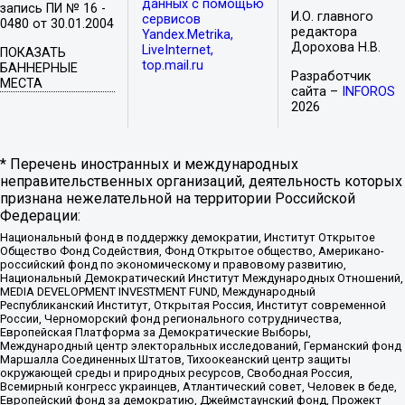
данных с помощью
запись ПИ № 16 -
И.О. главного
сервисов
0480 от 30.01.2004
редактора
Yandex.Metrika,
Дорохова Н.В.
LiveInternet,
ПОКАЗАТЬ
top.mail.ru
БАННЕРНЫЕ
Разработчик
МЕСТА
сайта –
INFOROS
2026
* Перечень иностранных и международных
неправительственных организаций, деятельность которых
признана нежелательной на территории Российской
Федерации:
Национальный фонд в поддержку демократии, Институт Открытое
Общество Фонд Содействия, Фонд Открытое общество, Американо-
российский фонд по экономическому и правовому развитию,
Национальный Демократический Институт Международных Отношений,
MEDIA DEVELOPMENT INVESTMENT FUND, Международный
Республиканский Институт, Открытая Россия, Институт современной
России, Черноморский фонд регионального сотрудничества,
Европейская Платформа за Демократические Выборы,
Международный центр электоральных исследований, Германский фонд
Маршалла Соединенных Штатов, Тихоокеанский центр защиты
окружающей среды и природных ресурсов, Свободная Россия,
Всемирный конгресс украинцев, Атлантический совет, Человек в беде,
Европейский фонд за демократию, Джеймстаунский фонд, Прожект