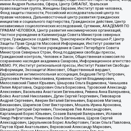
имени Андрея Рылькова, Сфера, Центр СИБАЛЬТ, Уральская
правозащитная группа, Женщины Евразии, Институт прав человека,
Фонд защиты гласности, Российский исследовательский центр по
правам человека, Дальневосточный центр развития гражданских
инициатив и социального партнерства, Гражданское действие, Центр
независимых социологических исследований, Сутяжник, АКАДЕМИЯ ПО
ПРАВАМ ЧЕЛОВЕКА, Центр развития некоммерческих организаций,
Частное учреждение в Калининграде Совета Министров северных
стран, Гражданское содействие, Трансперенси Интернешнл-Р, Центр
Защиты Прав Средств Массовой Информации, Институт развития
прессы - Сибирь, Частное учреждение в Санкт-Петербурге Совета
Министров Северных Стран, Фонд поддержки свободы прессы,
Гражданский контроль, Человек и Закон, Общественная комиссия по
сохранению наследия академика Сахарова, Информационное агентство
МЕМО. РУ, Институт региональной прессы, Институт Развития Свободы
Информации, Экозащита!-Женсовет, Общественный вердикт,
Евразийская антимонопольная ассоциация, Бедушев Петр Петрович,
Дзугкоева Регина Николаевна, Кривенко Сергей Владимирович,
Милославский Павел Юрьевич, Шнырова Ольга Вадимовна, Чанышева
Лилия Айратовна, Сидорович Ольга Борисовна, Туровский Александр
Алексеевич, Васильева Анастасия Евгеньевна, Ривина Анна Валерьевна,
Бойко Анатолий Николаевич, Дугин Сергей Георгиевич, Пивоваров
Андрей Сергеевич, Аверин Виталий Евгеньевич, Барахоев Магомед
Бекханович, Шарипков Олег Викторович, Мошель Ирина Ароновна,
Шведов Григорий Сергеевич, Пономарев Лев Александрович,
Каргалицкий Борис Юльевич, Созаев Валерий Валерьевич, Исламов
Тимур Рифгатович, Романова Ольга Евгеньевна, Щаров Сергей
Алексадрович, Цирульников Борис Альбертович, Гасан Ольга Павловна,
Паутов Юрий Анатольевич, Верховский Александр Маркович,