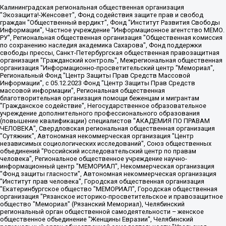
Калининградская региональная общественная организация "Экозащита!-Женсовет", Фонд содействия защите прав и свобод граждан "Общественный вердикт", Фонд "Институт Развития Свободы Информации", Частное учреждение "Информационное агентство МЕМО. РУ", Региональная общественная организация "Общественная комиссия по сохранению наследия академика Сахарова", Фонд поддержки свободы прессы, Санкт-Петербургская общественная правозащитная организация "Гражданский контроль", Межрегиональная общественная организация "Информационно-просветительский центр "Мемориал", Региональный Фонд "Центр Защиты Прав Средств Массовой Информации", с 05.12.2023 Фонд "Центр Защиты Прав Средств массовой информации", Региональная общественная благотворительная организация помощи беженцам и мигрантам "Гражданское содействие", Негосударственное образовательное учреждение дополнительного профессионального образования (повышение квалификации) специалистов "АКАДЕМИЯ ПО ПРАВАМ ЧЕЛОВЕКА", Свердловская региональная общественная организация "Сутяжник", Автономная некоммерческая организация "Центр независимых социологических исследований", Союз общественных объединений "Российский исследовательский центр по правам человека", Региональное общественное учреждение научно-информационный центр "МЕМОРИАЛ", Некоммерческая организация "Фонд защиты гласности", Автономная некоммерческая организация "Институт прав человека", Городская общественная организация "Екатеринбургское общество "МЕМОРИАЛ", Городская общественная организация "Рязанское историко-просветительское и правозащитное общество "Мемориал" (Рязанский Мемориал), Челябинский региональный орган общественной самодеятельности – женское общественное объединение "Женщины Евразии", Челябинский региональный орган общественной самодеятельности "Уральская правозащитная группа", Фонд содействия защите здоровья и социальной справедливости имени Андрея Рылькова, Автономная Некоммерческая Организация "Аналитический Центр Юрия Левады", Автономная некоммерческая организация социальной поддержки населения "Проект Апрель", Региональная общественная организация помощи женщинам и детям, находящимся в кризисной ситуации "Информационно-методический центр "Анна", Фонд содействия развитию массовых коммуникаций и правовому просвещению "Так-так-Так", Фонд содействия устойчивому развитию "Серебряная тайга", Свердловский региональный общественный фонд социальных проектов "Новое время", "Idel.Реалии", Кавказ.Реалии, Крым.Реалии, Телеканал Настоящее Время, Татаро-башкирская служба Радио Свобода (Azatliq Radiosi), Радио Свободная Европа/Радио Свобода (PCE/PC), "Сибирь.Реалии", "Фактограф", Благотворительный фонд помощи осужденным и их семьям, Автономная некоммерческая организация "Институт глобализации и социальных движений", Фонд "В защиту прав заключенных", Частное учреждение "Центр поддержки и содействия развитию средств массовой информации", Пензенский региональный общественный благотворительный фонд "Гражданский союз", "Север.Реалии", Некоммерческая организация Фонд "Правовая инициатива", Общество с ограниченной ответственностью "Радио Свободная Европа/Радио Свобода", Чешское информационное агентство "MEDIUM-ORIENT", Красноярская региональная общественная организация "Мы против СПИДа", Камалягин Денис Николаевич, Маркелов Сергей Евгеньевич, Пономарев Лев Александрович, Савицкая Людмила Алексеевна, Автономная некоммерческая организация "Центр по работе с проблемой насилия "НАСИЛИЮ.НЕТ", Межрегиональный профессиональный союз работников здравоохранения "Альянс врачей", Юридическое лицо, зарегистрированное в Латвийской Республике, SIA "Medusa Project" (регистрационный номер 40103797863, дата регистрации 10.06.2014), Некоммерческая организация "Фонд по борьбе с коррупцией", Автономная некоммерческая организация "Институт права и публичной политики", Баданин Роман Сергеевич, Гликин Максим Александрович, Железнова Мария Михайловна, Лукьянова Юлия Сергеевна, Маетная Елизавета Витальевна, Маняхин Петр Борисович, Чуракова Ольга Владимировна, Ярош Юлия Петровна, Юридическое лицо "The Insider SIA", зарегистрированное в Риге, Латвийская Республика (дата регистрации 26.06.2015), являющееся администратором доменного имени интернет-издания "The Insider SIA", https://theins.ru, Постернак Алексей Евгеньевич, Рубин Михаил Аркадьевич, Анин Роман Александрович, Юридическое лицо Istories fonds, зарегистрированное в Латвийской Республике (регистрационный номер 50008295751, дата регистрации 24.02.2020), Великовский Дмитрий Александрович, Долинина Ирина Николаевна, Мароховская Алеся Алексеевна, Шлейнов Роман Юрьевич, Шмагун Олеся Валентиновна, Общество с ограниченной ответственностью "Альтаир 2021", Общество с ограниченной ответственностью "Вега 2021", Общество с ограниченной ответственностью "Главный редактор 2021", Общество с ограниченной ответственностью "Ромашки монолит", Важенков Артем Валерьевич, Ивановская областная общественная организация "Центр гендерных исследований", Гурман Юрий Альбертович, Медиапроект "ОВД-Инфо", Егоров Владимир Владимирович, Жилинский Владимир Александрович, Общество с ограниченной ответственностью "ЗП", Иванова София Юрьевна, Карезина Инна Павловна, Кильтау Екатерина Викторовна, Петров Алексей Викторович, Пискунов Сергей Евгеньевич, Смирнов Сергей Сергеевич, Тихонов Михаил Сергеевич, Общество с ограниченной ответственностью "ЖУРНАЛИСТ-ИНОСТРАННЫЙ АГЕНТ", Арапова Галина Юрьевна, Вольтская Татьяна Анатольевна, Американская компания "Mason G.E.S. Anonymous Foundation" (США), являющаяся владельцем интернет-издания https://mnews.world/, Компания "Stichting Bellingcat", зарегистрированная в Нидерландах (дата регистрации 11.07.2018), Захаров Андрей Вячеславович, Клепиковская Екатерина Дмитриевна, Общество с ограниченной ответственностью "МЕМО", Перл Роман Александрович, Симонов Евгений Алексеевич, Соловьева Елена Анатольевна, Сотников Даниил Владимирович, Сурначева Елизавета Дмитриевна, Автономная некоммерческая организация по защите прав человека и информированию населения "Якутия – Наше Мнение", Общество с ограниченной ответственностью "Москоу диджитал медиа", с 26.01.2023 Общество с ограниченной ответственностью "Чайка Белые сады", Ветошкина Валерия Валерьевна, Заговора Максим Александрович, Межрегиональное общественное движение "Российская ЛГБТ - сеть", Оленичев Максим Владимирович, Павлов Иван Юрьевич, Скворцова Елена Сергеевна, Общество с ограниченной ответственностью "Как бы инагент", Кочетков Игорь Викторович, Общество с ограниченной ответственностью "Честные выборы", Еланчик Олег Александрович, Общество с ограниченной ответственностью "Нобелевский призыв", Гималова Регина Эмилевна, Григорьев Андрей Валерьевич, Григорьева Алина Александровна, Ассоциация по содействию защите прав призывников, альтернативнослужащих и военнослужащих "Правозащитная группа "Гражданин.Армия.Право", Хисамова Регина Фаритовна, Автономная некоммерческая организация по реализации социально-правовых программ "Лилит", Дальневосточное общественное движение "Маяк", Санкт-Петербургская ЛГБТ-инициативная группа "Выход", Инициативная группа ЛГБТ+ "Реверс", Алексеев Андрей Викторович, Бекбулатова Таисия Львовна, Беляев Иван Михайлович, Владыкина Елена Сергеевна, Гельман Марат Александрович, Никульшина Вероника Юрьевна, Толоконникова Надежда Андреевна, Шендерович Виктор Анатольевич, Общество с ограниченной ответственностью "Данное сообщение", Общество с ограниченной ответственностью Издательский дом "Новая глава", Айнбиндер Александра Александровна, Московский комьюнити-центр для ЛГБТ+инициатив, Благотворительный фонд развития филантропии, Deutsche Welle (Германия, Kurt-Schumacher-Strasse 3, 53113 Bonn), Борзунова Мария Михайловна, Воробьев Виктор Викторович, Голубева Анна Львовна, Константинова Алла Михайловна, Малкова Ирина Владимировна, Мурадов Мурад Абдулгалимович, Осетинская Елизавета Николаевна, Понасенков Евгений Николаевич, Ганапольский Матвей Юрьевич, Киселев Евгений Алексеевич, Борухович Ирина Григорьевна, Дремин Иван Тимофеевич, Дубровский Дмитрий Викторович, Красноярская региональная общественная организация поддержки и развития альтернативных образовательных технологий и межкультурных коммуникаций "ИНТЕРРА", Маяковская Екатерина Алексеевна, Фейгин Марк Захарович, Филимонов Андрей Викторович, Дзугкоева Регина Николаевна, Доброхотов Роман Александрович, Дудь Юрий Александрович, Елкин Сергей Владимирович, Кругликов Кирилл Игоревич, Сабунаева Мария Леонидовна, Семенов Алексей Владимирович, Шаинян Карен Багратович, Шульман Екатерина Михайловна, Асафьев Артур Валерьевич, Вахштайн Виктор Семенович, Венедиктов Алексей Алексеевич, Лушникова Екатерина Евгеньевна, Волков Леонид Михайлович, Невзоров Александр Глебович, Пархоменко Сергей Борисович, Сироткин Ярослав Николаевич, Кара-Мурза Владимир Владимирович, Баранова Наталья Владимировна, Гозман Леонид Яковлевич, Кагарлицкий Борис Юльевич, Климарев Михаил Валерьевич, Милов Владимир Станиславович, Автономная некоммерческая организация Краснодарский центр современного искусства "Типография", Моргенштерн Алишер Тагирович, Соболь Любовь Эдуардовна, Общество с ограниченной ответственностью "ЛИЗА НОРМ", Каспаров Гарри Кимович, Ходорковский Михаил Борисович, Общество с ограниченной ответственностью "Апрельские тезисы", Данилович Ирина Брониславовна, Кашин Олег Владимирович, Петров Николай Владимирович, Пивоваров Алексей Владимирович, Соколов Михаил Владимирович, Цветкова Юлия Владимировна, Чичваркин Евгений Александрович, Комитет против пыток/Команда против пыток, Общество с ограниченной ответственностью "Первый научный", Общество с ограниченной ответственностью "Вертолет и ко", Белоцерковская Вероника Борисовна, Кац Максим Евгеньевич, Лазарева Татьяна Юрьевна, Шаведдинов Руслан Табризович, Яшин Илья Валерьевич, Общество с ограниченной ответственностью "Иноагент ААВ", Алешковский Дмитрий Петрович, Альбац Евгения Марковна, Быков Дмитрий Львович, Галямина Юлия Евгеньевна, Лойко Сергей Леонидович, Мартынов Кирилл Константинович, Медведев Сергей Александрович, Крашенинников Федор Геннадиевич, Гордеева Катерина Вл