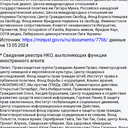
Открытый диалог, Школа международных отношений и
государственной политики им Питера Мунка, Российско-канадский
демократический альянс, Школа международных отношений им
Нормана Патерсона, Центр Гражданских Свобод, Фонд Бориса Немцова
за Свободу, Фонд имени Фридриха Науманна за свободу, Феминистское
антивоенное сопротивление, Комитет независимости Ингушетии,
Прометей, Stop Occupation of Karelia, Вернись живым, Фридом Хаус,
СОТА медиа, Либерально-демократическая Лига Украины
Источник:
https://minjust.gov.ru/ru/documents/7756/
данные
на
13.05.2024
* Сведения реестра НКО, выполняющих функции
иностранного агента:
Лилит, Правозащитная группа Гражданин.Армия.Право, Нижегородский
центр немецкой и европейской культуры, Центр гендерных
исследований, Фонд защиты прав граждан Штаб, Институт права и
публичной политики, Фонд борьбы с коррупцией, Альянс врачей,
НАСИЛИЮ.НЕТ, Мы против СПИДа, СВЕЧА, Гуманитарное действие,
Открытый Петербург, Лига Избирателей, Правовая инициатива,
Гражданский Союз, Хасдей Ерушалаим, Центр поддержки и содействия
развитию средств массовой информации, Горячая Линия, В защиту
прав заключенных, Институт глобализации и социальных движений,
Центр социально-информационных инициатив Действие,
Благотворительный фонд охраны здоровья и защиты прав граждан,
Благотворительный фонд помощи осужденным и их семьям, Фонд
Тольятти, Новое время, Серебряная тайга, Так-Так-Так, Сова, центр Анна,
Проект Апрель, Самарская губерния, Эра здоровья, Мемориал,
Аналитический Центр Юрия Левады, Издательство Парк Гагарина, Фонд