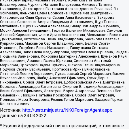
Пислакова-Паркер Марина Петровна, Кочеткова Татьяна
Владимировна, Чуркина Наталья Валерьевна, Акимова Татьяна
Николаевна, Золотарева Екатерина Александровна, Рачинский Ян
Збигневич, Жемкова Елена Борисовна, Гудков Лев Дмитриевич,
Илларионова Юлия Юрьевна, Саранг Анна Васильевна, Захарова
Светлана Сергеевна, Аверин Владимир Анатольевич, Щур Татьяна
Михайловна, Щур Николай Алексеевич, Блинушов Андрей Юрьевич,
Мосин Алексей Геннадьевич, Гефтер Валентин Михайлович, Симонов
Алексей Кириллович, Флиге Ирина Анатольевна, Мельникова Валентина
Дмитриевна, Вититинова Елена Владимировна, Баженова Светлана
Куприяновна, Максимов Сергей Владимирович, Беляев Сергей
Иванович, Голубева Елена Николаевна, Ганнушкина Светлана
Алексеевна, Закс Елена Владимировна, Буртина Елена Юрьевна, Гендель
Людмила Залмановна, Кокорина Екатерина Алексеевна, Шуманов Илья
Вячеславович, Арапова Галина Юрьевна, Свечников Анатолий
Мариевич, Прохоров Вадим Юрьевич, Шахова Елена Владимировна,
Подузов Сергей Васильевич, Протасова Ирина Вячеславовна,
Литинский Леонид Борисович, Лукашевский Сергей Маркович, Бахмин
Вячеслав Иванович, Шабад Анатолий Ефимович, Сухих Дарья
Николаевна, Орлов Олег Петрович, Добровольская Анна Дмитриевна,
Королева Александра Евгеньевна, Смирнов Владимир Александрович,
Вицин Сергей Ефимович, Золотухин Борис Андреевич, Левинсон Лев
Семенович, Локшина Татьяна Иосифовна, Орлов Олег Петрович,
Полякова Мара Федоровна, Резник Генри Маркович, Захаров Герман
Константинович
Источник:
http://unro.minjust.ru/NKOForeignAgent.aspx
данные на
24.03.2022
* Единый федеральный список организаций, в том числе