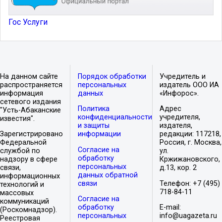
Гос Услуги
На данном сайте
Порядок обработки
Учредитель и
распространяется
персональных
издатель ООО ИА
информация
данных
«Инфорос».
сетевого издания
Политика
Адрес
"Усть-Абаканские
конфиденциальности
учредителя,
известия".
и защиты
издателя,
Зарегистрировано
информации
редакции: 117218,
Федеральной
Россия, г. Москва,
Согласие на
службой по
ул.
обработку
надзору в сфере
Кржижановского,
персональных
связи,
д.13, кор. 2
данных обратной
информационных
связи
Телефон: +7 (495)
технологий и
718-84-11
массовых
Согласие на
коммуникаций
обработку
E-mail:
(Роскомнадзор).
персональных
info@uagazeta.ru
Реестровая