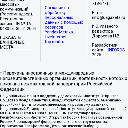
718-84-11
массовых
Согласие на
коммуникаций
обработку
E-mail:
(Роскомнадзор).
персональных
info@uagazeta.ru
Реестровая
данных с помощью
запись ПИ № 16 -
И.О. главного
сервисов
0480 от 30.01.2004
редактора
Yandex.Metrika,
Дорохова Н.В.
LiveInternet,
ПОКАЗАТЬ
top.mail.ru
БАННЕРНЫЕ
Разработчик
МЕСТА
сайта –
INFOROS
2026
* Перечень иностранных и международных
неправительственных организаций, деятельность которых
признана нежелательной на территории Российской
Федерации:
Национальный фонд в поддержку демократии, Институт Открытое
Общество Фонд Содействия, Фонд Открытое общество, Американо-
российский фонд по экономическому и правовому развитию,
Национальный Демократический Институт Международных Отношений,
MEDIA DEVELOPMENT INVESTMENT FUND, Международный
Республиканский Институт, Открытая Россия, Институт современной
России, Черноморский фонд регионального сотрудничества,
Европейская Платформа за Демократические Выборы,