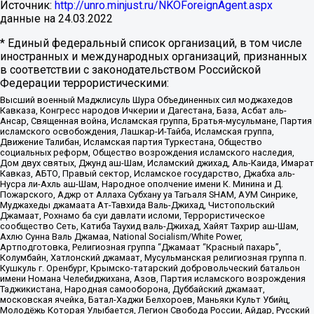
Источник:
http://unro.minjust.ru/NKOForeignAgent.aspx
данные на
24.03.2022
* Единый федеральный список организаций, в том числе
иностранных и международных организаций, признанных
в соответствии с законодательством Российской
Федерации террористическими:
Высший военный Маджлисуль Шура Объединенных сил моджахедов
Кавказа, Конгресс народов Ичкерии и Дагестана, База, Асбат аль-
Ансар, Священная война, Исламская группа, Братья-мусульмане, Партия
исламского освобождения, Лашкар-И-Тайба, Исламская группа,
Движение Талибан, Исламская партия Туркестана, Общество
социальных реформ, Общество возрождения исламского наследия,
Дом двух святых, Джунд аш-Шам, Исламский джихад, Аль-Каида, Имарат
Кавказ, АБТО, Правый сектор, Исламское государство, Джабха аль-
Нусра ли-Ахль аш-Шам, Народное ополчение имени К. Минина и Д.
Пожарского, Аджр от Аллаха Субхану уа Тагьаля SHAM, АУМ Синрике,
Муджахеды джамаата Ат-Тавхида Валь-Джихад, Чистопольский
Джамаат, Рохнамо ба суи давлати исломи, Террористическое
сообщество Сеть, Катиба Таухид валь-Джихад, Хайят Тахрир аш-Шам,
Ахлю Сунна Валь Джамаа, National Socialism/White Power,
Артподготовка, Религиозная группа “Джамаат “Красный пахарь”,
Колумбайн, Хатлонский джамаат, Мусульманская религиозная группа п.
Кушкуль г. Оренбург, Крымско-татарский добровольческий батальон
имени Номана Челебиджихана, Азов, Партия исламского возрождения
Таджикистана, Народная самооборона, Дуббайский джамаат,
московская ячейка, Батал-Хаджи Белхороев, Маньяки Культ Убийц,
Молодёжь Которая Улыбается, Легион Свобода России, Айдар, Русский