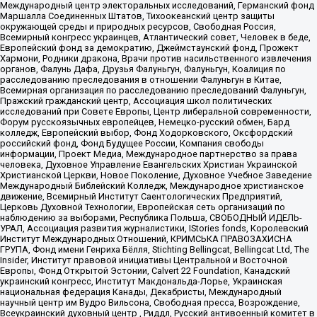
Международный центр электоральных исследований, Германский фонд
Маршалла Соединенных Штатов, Тихоокеанский центр защиты
окружающей среды и природных ресурсов, Свободная Россия,
Всемирный конгресс украинцев, Атлантический совет, Человек в беде,
Европейский фонд за демократию, Джеймстаунский фонд, Прожект
Хармони, Родники дракона, Врачи против насильственного извлечения
органов, Фалунь Дафа, Друзья Фалуньгун, Фалуньгун, Коалиция по
расследованию преследования в отношении Фалуньгун в Китае,
Всемирная организация по расследованию преследований Фалуньгун,
Пражский гражданский центр, Ассоциация школ политических
исследований при Совете Европы, Центр либеральной современности,
Форум русскоязычных европейцев, Немецко-русский обмен, Бард
колледж, Европейский выбор, Фонд Ходорковского, Оксфордский
российский фонд, Фонд Будущее России, Компания свободы
информации, Проект Медиа, Международное партнерство за права
человека, Духовное Управление Евангельских Христиан Украинской
Христианской Церкви, Новое Поколение, Духовное Учебное Заведение
Международный Библейский Колледж, Международное христианское
движение, Всемирный Институт Саентологических Предприятий,
Церковь Духовной Технологии, Европейская сеть организаций по
наблюдению за выборами, Республика Польша, СВОБОДНЫЙ ИДЕЛЬ-
УРАЛ, Ассоциация развития журналистики, IStories fonds, Королевский
Институт Международных Отношений, КРИМСЬКА ПРАВОЗАХИСНА
ГРУПА, Фонд имени Генриха Бёлля, Stichting Bellingcat, Bellingcat Ltd, The
Insider, Институт правовой инициативы Центральной и Восточной
Европы, Фонд Открытой Эстонии, Calvert 22 Foundation, Канадский
украинский конгресс, Институт Макдональда-Лорье, Украинская
национальная федерация Канады, Декабристы, Международный
научный центр им Вудро Вильсона, Свободная пресса, Возрождение,
Всеукраинский духовный центр , Риддл, Русский антивоенный комитет в