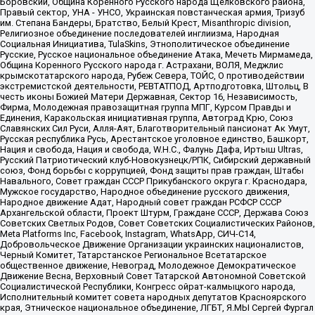
Боровский, Община Коренного Русского народа Щелковского района,
Правый сектор, УНА - УНСО, Украинская повстанческая армия, Тризуб
им. Степана Бандеры, Братство, Белый Крест, Misanthropic division,
Религиозное объединение последователей инглиизма, Народная
Социальная Инициатива, TulaSkins, Этнополитическое объединение
Русские, Русское национальное объединение Атака, Мечеть Мирмамеда,
Община Коренного Русского народа г. Астрахани, ВОЛЯ, Меджлис
крымскотатарского народа, Рубеж Севера, ТОЙС, О противодействии
экстремистской деятельности, РЕВТАТПОД, Артподготовка, Штольц, В
честь иконы Божией Матери Державная, Сектор 16, Независимость,
Фирма, Молодежная правозащитная группа МПГ, Курсом Правды и
Единения, Каракольская инициативная группа, Автоград Крю, Союз
Славянских Сил Руси, Алля-Аят, Благотворительный пансионат Ак Умут,
Русская республика Русь, Арестантское уголовное единство, Башкорт,
Нация и свобода, Нация и свобода, W.H.С., Фалунь Дафа, Иртыш Ultras,
Русский Патриотический клуб-Новокузнецк/РПК, Сибирский державный
союз, Фонд борьбы с коррупцией, Фонд защиты прав граждан, Штабы
Навального, Совет граждан СССР Прикубанского округа г. Краснодара,
Мужское государство, Народное объединение русского движения,
Народное движение Адат, Народный совет граждан РСФСР СССР
Архангельской области, Проект Штурм, Граждане СССР, Держава Союз
Советских Светлых Родов, Совет Советских Социалистических Районов,
Meta Platforms Inc, Facebook, Instagram, WhatsApp, СИЧ-С14,
Добровольческое Движение Организации украинских националистов,
Черный Комитет, Татарстанское Региональное Всетатарское
общественное движение, Невоград, Молодежное Демократическое
Движение Весна, Верховный Совет Татарской Автономной Советской
Социалистической Республики, Конгресс ойрат-калмыцкого народа,
Исполнительный комитет совета народных депутатов Красноярского
края, Этническое национальное объединение, ЛГБТ, Я.МЫ Сергей Фургал