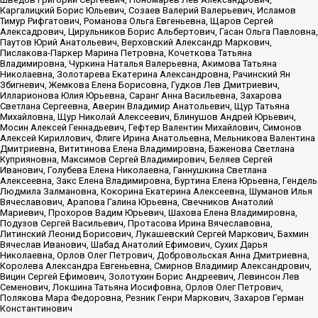
Каргалицкий Борис Юльевич, Созаев Валерий Валерьевич, Исламов
Тимур Рифгатович, Романова Ольга Евгеньевна, Щаров Сергей
Алексадрович, Цирульников Борис Альбертович, Гасан Ольга Павловна,
Паутов Юрий Анатольевич, Верховский Александр Маркович,
Пислакова-Паркер Марина Петровна, Кочеткова Татьяна
Владимировна, Чуркина Наталья Валерьевна, Акимова Татьяна
Николаевна, Золотарева Екатерина Александровна, Рачинский Ян
Збигневич, Жемкова Елена Борисовна, Гудков Лев Дмитриевич,
Илларионова Юлия Юрьевна, Саранг Анна Васильевна, Захарова
Светлана Сергеевна, Аверин Владимир Анатольевич, Щур Татьяна
Михайловна, Щур Николай Алексеевич, Блинушов Андрей Юрьевич,
Мосин Алексей Геннадьевич, Гефтер Валентин Михайлович, Симонов
Алексей Кириллович, Флиге Ирина Анатольевна, Мельникова Валентина
Дмитриевна, Вититинова Елена Владимировна, Баженова Светлана
Куприяновна, Максимов Сергей Владимирович, Беляев Сергей
Иванович, Голубева Елена Николаевна, Ганнушкина Светлана
Алексеевна, Закс Елена Владимировна, Буртина Елена Юрьевна, Гендель
Людмила Залмановна, Кокорина Екатерина Алексеевна, Шуманов Илья
Вячеславович, Арапова Галина Юрьевна, Свечников Анатолий
Мариевич, Прохоров Вадим Юрьевич, Шахова Елена Владимировна,
Подузов Сергей Васильевич, Протасова Ирина Вячеславовна,
Литинский Леонид Борисович, Лукашевский Сергей Маркович, Бахмин
Вячеслав Иванович, Шабад Анатолий Ефимович, Сухих Дарья
Николаевна, Орлов Олег Петрович, Добровольская Анна Дмитриевна,
Королева Александра Евгеньевна, Смирнов Владимир Александрович,
Вицин Сергей Ефимович, Золотухин Борис Андреевич, Левинсон Лев
Семенович, Локшина Татьяна Иосифовна, Орлов Олег Петрович,
Полякова Мара Федоровна, Резник Генри Маркович, Захаров Герман
Константинович