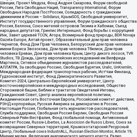
Швеции, Проект Медуза, Фонд Андрея Сахарова, Форум свободной
России, Лига Свободных Наций, Transparеncy International, Форум
Свободных Народов ПостРоссии, Солидарность с гражданским
движением в России – Solidarus, КрымSOS, Свободный университет,
Институт государственного управления, Форум гражданского общества
Россия, Беллона, Союз жителей островов Тисима и Хабомаи, Съезд
народных депутатов, Гринпис Интернешнл, Фонд борьбы с коррупцией
Инк, Завет церквей TCCN, Агора, Всемирный фонд природы, BDR Novaja
Gazeta-Europe, Алтай проект, Образовательный дом прав человека
Чернигов, Фонд Дом Прав Человека, Белорусский дом прав человека
имени Бориса Звозскова, Дом прав человека Тбилиси, Дом прав
человека Ереван, Дом прав человека Крым, Центр дикого лосося, TVR
Studios, ТВ Дождь, Центр европейских исследований им Вилфрида
Мартенса, Сетевое объединение журналистов расследователей,
АЛЛАТРА, За свободную Россию, Свободная Бурятия, Uralic, UnKremlin,
Международная федерация транспортных рабочих, ИстЧам Финланд,
Гудзоновский институт, Фонд Демократического Развития,
Комитет-2024, Центрально-Европейский университет, Центр
восточноевропейских и международных исследований, Общество
Сторожевой башни, Библии и трактатов Свидетелей Иеговы,
Гражданский Совет, Центр анализа европейской политики,
Академическая сеть Восточная Европа, Российский комитет действия,
РЭНД корпорейшн, Русская Америка за демократию в России,
Настоящая Россия, Глобальная сеть журналистов-расследователей,
Служба поддержки, Свободная Россия Берлин, Свободная Россия
Северный Рейн-Вестфалия, Фонд глобальной помощи, Антивоенный
комитет России, Russie-Libertes, La Asocicion de Rusos Libres, Союз за
возвращение Северных территорий, Крымскотатарский Ресурсный
Центр, Глобальный союз IndustriALL, Russian Election Monitor, Article 19,
Мнение медиа, Федерация анархического черного креста, Радио