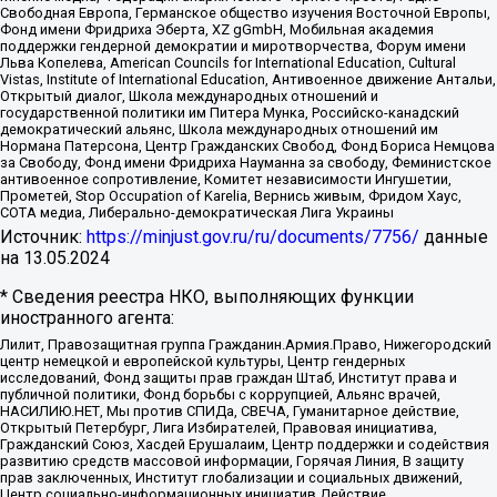
Свободная Европа, Германское общество изучения Восточной Европы,
Фонд имени Фридриха Эберта, XZ gGmbH, Мобильная академия
поддержки гендерной демократии и миротворчества, Форум имени
Льва Копелева, American Councils for International Education, Cultural
Vistas, Institute of International Education, Антивоенное движение Антальи,
Открытый диалог, Школа международных отношений и
государственной политики им Питера Мунка, Российско-канадский
демократический альянс, Школа международных отношений им
Нормана Патерсона, Центр Гражданских Свобод, Фонд Бориса Немцова
за Свободу, Фонд имени Фридриха Науманна за свободу, Феминистское
антивоенное сопротивление, Комитет независимости Ингушетии,
Прометей, Stop Occupation of Karelia, Вернись живым, Фридом Хаус,
СОТА медиа, Либерально-демократическая Лига Украины
Источник:
https://minjust.gov.ru/ru/documents/7756/
данные
на
13.05.2024
* Сведения реестра НКО, выполняющих функции
иностранного агента:
Лилит, Правозащитная группа Гражданин.Армия.Право, Нижегородский
центр немецкой и европейской культуры, Центр гендерных
исследований, Фонд защиты прав граждан Штаб, Институт права и
публичной политики, Фонд борьбы с коррупцией, Альянс врачей,
НАСИЛИЮ.НЕТ, Мы против СПИДа, СВЕЧА, Гуманитарное действие,
Открытый Петербург, Лига Избирателей, Правовая инициатива,
Гражданский Союз, Хасдей Ерушалаим, Центр поддержки и содействия
развитию средств массовой информации, Горячая Линия, В защиту
прав заключенных, Институт глобализации и социальных движений,
Центр социально-информационных инициатив Действие,