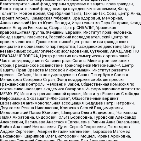
Благотворительный фонд охраны здоровья и защиты прав граждан,
Благотворительный фонд помощи осужденным и их семьям, Фонд
Тольятти, Новое время, Серебряная тайга, Так-Так-Так, Сова, центр Анна,
Проект Апрель, Самарская губерния, Эра здоровья, Мемориал,
Аналитический Центр Юрия Левады, Издательство Парк Гагарина, Фонд
имени Андрея Рылькова, Сфера, Центр СИБАЛЬТ, Уральская
правозащитная группа, Женщины Евразии, Институт прав человека,
Фонд защиты гласности, Российский исследовательский центр по
правам человека, Дальневосточный центр развития гражданских
инициатив и социального партнерства, Гражданское действие, Центр
независимых социологических исследований, Сутяжник, АКАДЕМИЯ ПО
ПРАВАМ ЧЕЛОВЕКА, Центр развития некоммерческих организаций,
Частное учреждение в Калининграде Совета Министров северных
стран, Гражданское содействие, Трансперенси Интернешнл-Р, Центр
Защиты Прав Средств Массовой Информации, Институт развития
прессы - Сибирь, Частное учреждение в Санкт-Петербурге Совета
Министров Северных Стран, Фонд поддержки свободы прессы,
Гражданский контроль, Человек и Закон, Общественная комиссия по
сохранению наследия академика Сахарова, Информационное агентство
МЕМО. РУ, Институт региональной прессы, Институт Развития Свободы
Информации, Экозащита!-Женсовет, Общественный вердикт,
Евразийская антимонопольная ассоциация, Бедушев Петр Петрович,
Дзугкоева Регина Николаевна, Кривенко Сергей Владимирович,
Милославский Павел Юрьевич, Шнырова Ольга Вадимовна, Чанышева
Лилия Айратовна, Сидорович Ольга Борисовна, Туровский Александр
Алексеевич, Васильева Анастасия Евгеньевна, Ривина Анна Валерьевна,
Бойко Анатолий Николаевич, Дугин Сергей Георгиевич, Пивоваров
Андрей Сергеевич, Аверин Виталий Евгеньевич, Барахоев Магомед
Бекханович, Шарипков Олег Викторович, Мошель Ирина Ароновна,
Шведов Григорий Сергеевич, Пономарев Лев Александрович,