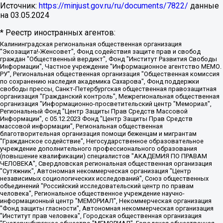
Источник:
https://minjust.gov.ru/ru/documents/7822/
данные
на
03.05.2024
* Реестр иностранных агентов:
Калининградская региональная общественная организация "Экозащита!-Женсовет", Фонд содействия защите прав и свобод граждан "Общественный вердикт", Фонд "Институт Развития Свободы Информации", Частное учреждение "Информационное агентство МЕМО. РУ", Региональная общественная организация "Общественная комиссия по сохранению наследия академика Сахарова", Фонд поддержки свободы прессы, Санкт-Петербургская общественная правозащитная организация "Гражданский контроль", Межрегиональная общественная организация "Информационно-просветительский центр "Мемориал", Региональный Фонд "Центр Защиты Прав Средств Массовой Информации", с 05.12.2023 Фонд "Центр Защиты Прав Средств массовой информации", Региональная общественная благотворительная организация помощи беженцам и мигрантам "Гражданское содействие", Негосударственное образовательное учреждение дополнительного профессионального образования (повышение квалификации) специалистов "АКАДЕМИЯ ПО ПРАВАМ ЧЕЛОВЕКА", Свердловская региональная общественная организация "Сутяжник", Автономная некоммерческая организация "Центр независимых социологических исследований", Союз общественных объединений "Российский исследовательский центр по правам человека", Региональное общественное учреждение научно-информационный центр "МЕМОРИАЛ", Некоммерческая организация "Фонд защиты гласности", Автономная некоммерческая организация "Институт прав человека", Городская общественная организация "Екатеринбургское общество "МЕМОРИАЛ", Городская общественная организация "Рязанское историко-просветительское и правозащитное общество "Мемориал" (Рязанский Мемориал), Челябинский региональный орган общественной самодеятельности – женское общественное объединение "Женщины Евразии", Челябинский региональный орган общественной самодеятельности "Уральская правозащитная группа", Фонд содействия защите здоровья и социальной справедливости имени Андрея Рылькова, Автономная Некоммерческая Организация "Аналитический Центр Юрия Левады", Автономная некоммерческая организация социальной поддержки населения "Проект Апрель", Региональная общественная организация помощи женщинам и детям, находящимся в кризисной ситуации "Информационно-методический центр "Анна", Фонд содействия развитию массовых коммуникаций и правовому просвещению "Так-так-Так", Фонд содействия устойчивому развитию "Серебряная тайга", Свердловский региональный общественный фонд социальных проектов "Новое время", "Idel.Реалии", Кавказ.Реалии, Крым.Реалии, Телеканал Настоящее Время, Татаро-башкирская служба Радио Свобода (Azatliq Radiosi), Радио Свободная Европа/Радио Свобода (PCE/PC), "Сибирь.Реалии", "Фактограф", Благотворительный фонд помощи осужденным и их семьям, Автономная некоммерческая организация "Институт глобализации и социальных движений", Фонд "В защиту прав заключенных", Частное учреждение "Центр поддержки и содействия развитию средств массовой информации", Пензенский региональный общественный благотворительный фонд "Гражданский союз", "Север.Реалии", Некоммерческая организация Фонд "Правовая инициатива", Общество с ограниченной ответственностью "Радио Свободная Европа/Радио Свобода", Чешское информационное агентство "MEDIUM-ORIENT", Красноярская региональная общественная организация "Мы против СПИДа", Камалягин Денис Николаевич, Маркелов Сергей Евгеньевич, Пономарев Лев Александрович, Савицкая Людмила Алексеевна, Автономная некоммерческая организация "Центр по работе с проблемой насилия "НАСИЛИЮ.НЕТ", Межрегиональный профессиональный союз работников здравоохранения "Альянс врачей", Юридическое лицо, зарегистрированное в Латвийской Республике, SIA "Medusa Project" (регистрационный номер 40103797863, дата регистрации 10.06.2014), Некоммерческая организация "Фонд по борьбе с коррупцией", Автономная некоммерческая организация "Институт права и публичной политики", Баданин Роман Сергеевич, Гликин Максим Александрович, Железнова Мария Михайловна, Лукьянова Юлия Сергеевна, Маетная Елизавета Витальевна, Маняхин Петр Борисович, Чуракова Ольга Владимировна, Ярош Юлия Петровна, Юридическое лицо "The Insider SIA", зарегистрированное в Риге, Латвийская Республика (дата регистрации 26.06.2015), являющееся администратором доменного имени интернет-издания "The Insider SIA", https://theins.ru, Постернак Алексей Евгеньевич, Рубин Михаил Аркадьевич, Анин Роман Александрович, Юридическое лицо Istories fonds, зарегистрированное в Латвийской Республике (регистрационный номер 50008295751, дата регистрации 24.02.2020), Великовский Дмитрий Александрович, Долинина Ирина Николаевна, Мароховская Алеся Алексеевна, Шлейнов Роман Юрьевич, Шмагун Олеся Валентиновна, Общество с ограниченной ответственностью "Альтаир 2021", Общество с ограниченной ответственностью "Вега 2021", Общество с ограниченной ответственностью "Главный редактор 2021", Общество с ограниченной ответственностью "Ромашки монолит", Важенков Артем Валерьевич, Ивановская областная общественная организация "Центр гендерных исследований", Гурман Юрий Альбертович, Медиапроект "ОВД-Инфо", Егоров Владимир Владимирович, Жилинский Владимир Александрович, Общество с ограниченной ответственностью "ЗП", Иванова София Юрьевна, Карезина Инна Павловна, Кильтау Екатерина Викторовна, Петров Алексей Викторович, Пискунов Сергей Евгеньевич, Смирнов Сергей Сергеевич, Тихонов Михаил Сергеевич, Общество с ограниченной ответственностью "ЖУРНАЛИСТ-ИНОСТРАННЫЙ АГЕНТ", Арапова Галина Юрьевна, Вольтская Татьяна Анатольевна, Американская компания "Mason G.E.S. Anonymous Foundation" (США), являющаяся владельцем интернет-издания https://mnews.world/, Компания "Stichting Bellingcat", зарегистрированная в Нидерландах (дата регистрации 11.07.2018), Захаров Андрей Вячеславович, Клепиковская Екатерина Дмитриевна, Общество с ограниченной ответственностью "МЕМО", Перл Роман Александрович, Симонов Евгений Алексеевич, Соловьева Елена Анатольевна, Сотников Даниил Владимирович, Сурначева Елизавета Дмитриевна, Автономная некоммерческая организация по защите прав человека и информированию населения "Якутия – Наше Мнение", Общество с ограниченной ответственностью "Москоу диджитал медиа", с 26.01.2023 Общество с ограниченной ответственностью "Чайка Белые сады", Ветошкина Валерия Валерьевна, Заговора Максим Александрович, Межрегиональное общественное движение "Российская ЛГБТ - сеть", Оленичев Максим Владимирович, Павлов Иван Юрьевич, Скворцова Елена Сергеевна, Общество с ограниченной ответственностью "Как бы инагент", Кочетков Игорь Викторович, Общество с ограниченной ответственностью "Честные выборы", Еланчик Олег Александрович, Общество с ограниченной ответственностью "Нобелевский призыв", Гималова Регина Эмилевна, Григорьев Андрей Валерьевич, Григорьева Алина Александровна, Ассоциация по содействию защите прав призывников, альтернативнослужащих и военнослужащих "Правозащитная группа "Гражданин.Армия.Право", Хисамова Регина Фаритовна, Автономная некоммерческая организация по реализации социально-правовых программ "Лилит", Дальневосточное общественное движение "Маяк", Санкт-Петербургская ЛГБТ-инициативная группа "Выход", Инициативная группа ЛГБТ+ "Реверс", Алексеев Андрей Викторович, Бекбулатова Таисия Львовна, Беляев Иван Михайлович, Владыкина Елена Сергеевна, Гельман Марат Александрович, Никульшина Вероника Юрьевна, Толоконникова Надежда Андреевна, Шендерович Виктор Анатольевич, Общество с ограниченной ответственностью "Данное сообщение", Общество с ограниченной ответственностью Издательский дом "Новая глава", Айнбиндер Александра Александровна, Московский комьюнити-центр для ЛГБТ+инициатив, Благотворительный фонд развития филантропии, Deutsche Welle (Германия, Kurt-Schumacher-Strasse 3, 53113 Bonn), Борзунова Мария Михайловна, Воробьев Виктор Викторович, Голубева Анна Львовна, Константинова Алла Михайловна, Малкова Ирина Владимировна, Мурадов Мурад Абдулгалимович, Осетинская Елизавета Николаевна, Понасенков Евгений Николаевич, Ганапольский Матвей Юрьевич, Киселев Евгений Алексеевич, Борухович Ирина Григорьевна, Дремин Иван Тимофеевич, Дубровский Дмитрий Викторович, Красноярская региональная общественная организация поддержки и развития альтернативных образовательных технологий и межкультурных коммуникаций "ИНТЕРРА", Маяковская Екатерина Алексеевна, Фейгин Марк Захарович, Филимонов Андрей Викторович, Дзугкоева Регина Николаевна, Доброхотов Роман Александрович, Дудь Юрий Александрович, Елкин Сергей Владимирович, Кругликов Кирилл Игоревич, Сабунаева Мария Леонидовна, Семенов Алексей Владимирович, Шаинян Карен Багратович, Шульман Екатерина Михайловна, Асафьев Артур Валерьевич, Вахштайн Виктор Семенович, Венедиктов Алексей Алексеевич, Лушникова Екатерина Евгеньевна, Волков Леонид Михайлович, Невзоров Александр Глебович, Пархоменко Сергей Борисович, Сироткин Ярослав Николаевич, Кара-Мурза Владимир Владимирович, Баранова Наталья Владимировна, Гозман Леонид Яковлевич, Кагарлицкий Борис Юльевич, Климарев Михаил Валерьевич, Милов Владимир Станиславович, Автономная некоммерческая организация Краснодарский центр современного искусства "Типография", Моргенштерн Алишер Тагирович, Соболь Любовь Эдуардовна, Общество с ограниченной ответственностью "ЛИЗА НОРМ", Каспаров Гарри Кимович, Ходорковский Михаил Борисович, Общество с ограниченной ответственностью "Апрельские тезисы", Данилович Ирина Брониславовна, Кашин Олег Владимирович, Петров Николай Владимирович, Пивоваров Алексей Владимирович, Соколов Михаил Владимирович, Цветкова Юлия Владимировна, Чичваркин Евгений Александрович, Комитет против пыток/Команда против пыток, Общество с ограниченной ответственностью "Первый научный", Общество с ограниченной ответственностью "Вертолет и ко", Белоцерковская Вероника Борисовна, Кац Максим Евгеньевич, Лазарева Татьяна Юрьевна, Шаведдинов Руслан Табризович, Яшин Илья Валерьевич, Общество с ограниченной ответственностью "Иноагент ААВ", Алешковский Дмитрий Петрович, Альбац Евгения Марковна, Быков Дмитрий Львович, Галямина Юлия Евгеньевна, Лойко Сергей Леонидович, Мартынов Кирилл Константинович, Медведев Сергей Александрович, Крашенинников Федор Геннадиевич, Гордеева Катерина Вл