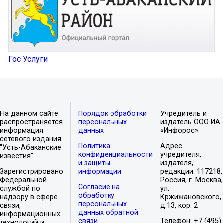
Гос Услуги
На данном сайте
Порядок обработки
Учредитель и
распространяется
персональных
издатель ООО ИА
информация
данных
«Инфорос».
сетевого издания
Политика
Адрес
"Усть-Абаканские
конфиденциальности
учредителя,
известия".
и защиты
издателя,
Зарегистрировано
информации
редакции: 117218,
Федеральной
Россия, г. Москва,
Согласие на
службой по
ул.
обработку
надзору в сфере
Кржижановского,
персональных
связи,
д.13, кор. 2
данных обратной
информационных
связи
Телефон: +7 (495)
технологий и