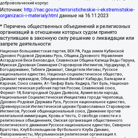
добровольческий корпус
Источник:
http://nac.gov.ru/terroristicheskie-i-ekstremistskie-
organizacii-i-materialy.html
данные на
16.11.2023
* Перечень общественных объединений и религиозных
организаций в отношении которых судом принято
вступившее в законную силу решение о ликвидации или
запрете деятельности:
Национал-большевистская партия, ВЕК РА, Рада земли Кубанской
Духовно Родовой Державы Русь, Община Духовного Управления
Асгардской Веси Беловодья, Славянская Община Капища Веды Перуна,
Мужская Духовная Семинария Староверов-Инглингов, Нурджулар, К
Богодержавию, Таблиги Джамаат, Свидетели Иеговы, Русское
национальное единство, Национал-социалистическое общество,
Джамаат мувахидов, Объединенный Вилайат Кабарды, Балкарии и
Карачая, Союз славян, Ат-Такфир Валь-Хиджра, Пит Буль, Национал-
социалистическая рабочая партия России, Славянский союз,
Формат-18, Благородный Орден Дьявола, Армия воли народа,
Национальная Социалистическая Инициатива города Череповца,
Духовно-Родовая Держава Русь, Русское национальное единство,
Древнерусской Инглистической церкви Православных Староверов-
Инглингов, Русский общенациональный союз, Движение против
нелегальной иммиграции, Кровь и Честь, О свободе совести и о
религиозных объединениях, Омская организация общественного
политического движения Русское национальное единство, Северное
Братство, Клуб Болельщиков Футбольного Клуба Динамо,
Файзрахманисты, Мусульманская религиозная организация п.