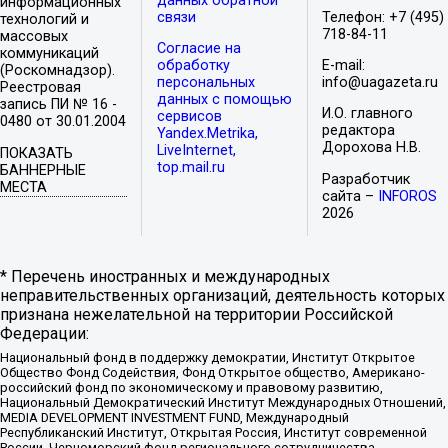
данных обратной
информационных
связи
Телефон: +7 (495)
технологий и
718-84-11
массовых
Согласие на
коммуникаций
обработку
E-mail:
(Роскомнадзор).
персональных
info@uagazeta.ru
Реестровая
данных с помощью
запись ПИ № 16 -
И.О. главного
сервисов
0480 от 30.01.2004
редактора
Yandex.Metrika,
Дорохова Н.В.
LiveInternet,
ПОКАЗАТЬ
top.mail.ru
БАННЕРНЫЕ
Разработчик
МЕСТА
сайта –
INFOROS
2026
* Перечень иностранных и международных
неправительственных организаций, деятельность которых
признана нежелательной на территории Российской
Федерации:
Национальный фонд в поддержку демократии, Институт Открытое
Общество Фонд Содействия, Фонд Открытое общество, Американо-
российский фонд по экономическому и правовому развитию,
Национальный Демократический Институт Международных Отношений,
MEDIA DEVELOPMENT INVESTMENT FUND, Международный
Республиканский Институт, Открытая Россия, Институт современной
России, Черноморский фонд регионального сотрудничества,