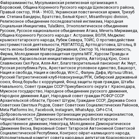
Файзрахманисты, Мусульманская религиозная организация п.
Боровский, Община Коренного Русского народа Щелковского района,
Правый сектор, УНА - УНСО, Украинская повстанческая армия, Тризуб
им. Степана Бандеры, Братство, Белый Крест, Misanthropic division,
Религиозное объединение последователей инглиизма, Народная
Социальная Инициатива, TulaSkins, Этнополитическое объединение
Русские, Русское национальное объединение Атака, Мечеть Мирмамеда,
Община Коренного Русского народа г. Астрахани, ВОЛЯ, Меджлис
крымскотатарского народа, Рубеж Севера, ТОЙС, О противодействии
экстремистской деятельности, РЕВТАТПОД, Артподготовка, Штольц, В
честь иконы Божией Матери Державная, Сектор 16, Независимость,
Фирма, Молодежная правозащитная группа МПГ, Курсом Правды и
Единения, Каракольская инициативная группа, Автоград Крю, Союз
Славянских Сил Руси, Алля-Аят, Благотворительный пансионат Ак Умут,
Русская республика Русь, Арестантское уголовное единство, Башкорт,
Нация и свобода, Нация и свобода, W.H.С., Фалунь Дафа, Иртыш Ultras,
Русский Патриотический клуб-Новокузнецк/РПК, Сибирский державный
союз, Фонд борьбы с коррупцией, Фонд защиты прав граждан, Штабы
Навального, Совет граждан СССР Прикубанского округа г. Краснодара,
Мужское государство, Народное объединение русского движения,
Народное движение Адат, Народный совет граждан РСФСР СССР
Архангельской области, Проект Штурм, Граждане СССР, Держава Союз
Советских Светлых Родов, Совет Советских Социалистических Районов,
Meta Platforms Inc, Facebook, Instagram, WhatsApp, СИЧ-С14,
Добровольческое Движение Организации украинских националистов,
Черный Комитет, Татарстанское Региональное Всетатарское
общественное движение, Невоград, Молодежное Демократическое
Движение Весна, Верховный Совет Татарской Автономной Советской
Социалистической Республики, Конгресс ойрат-калмыцкого народа,
Исполнительный комитет совета народных депутатов Красноярского