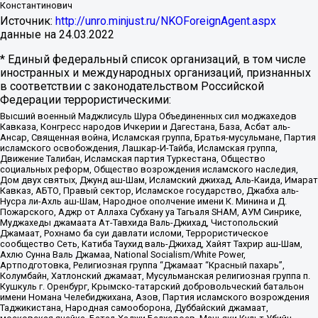
Константинович
Источник:
http://unro.minjust.ru/NKOForeignAgent.aspx
данные на
24.03.2022
* Единый федеральный список организаций, в том числе
иностранных и международных организаций, признанных
в соответствии с законодательством Российской
Федерации террористическими:
Высший военный Маджлисуль Шура Объединенных сил моджахедов
Кавказа, Конгресс народов Ичкерии и Дагестана, База, Асбат аль-
Ансар, Священная война, Исламская группа, Братья-мусульмане, Партия
исламского освобождения, Лашкар-И-Тайба, Исламская группа,
Движение Талибан, Исламская партия Туркестана, Общество
социальных реформ, Общество возрождения исламского наследия,
Дом двух святых, Джунд аш-Шам, Исламский джихад, Аль-Каида, Имарат
Кавказ, АБТО, Правый сектор, Исламское государство, Джабха аль-
Нусра ли-Ахль аш-Шам, Народное ополчение имени К. Минина и Д.
Пожарского, Аджр от Аллаха Субхану уа Тагьаля SHAM, АУМ Синрике,
Муджахеды джамаата Ат-Тавхида Валь-Джихад, Чистопольский
Джамаат, Рохнамо ба суи давлати исломи, Террористическое
сообщество Сеть, Катиба Таухид валь-Джихад, Хайят Тахрир аш-Шам,
Ахлю Сунна Валь Джамаа, National Socialism/White Power,
Артподготовка, Религиозная группа “Джамаат “Красный пахарь”,
Колумбайн, Хатлонский джамаат, Мусульманская религиозная группа п.
Кушкуль г. Оренбург, Крымско-татарский добровольческий батальон
имени Номана Челебиджихана, Азов, Партия исламского возрождения
Таджикистана, Народная самооборона, Дуббайский джамаат,