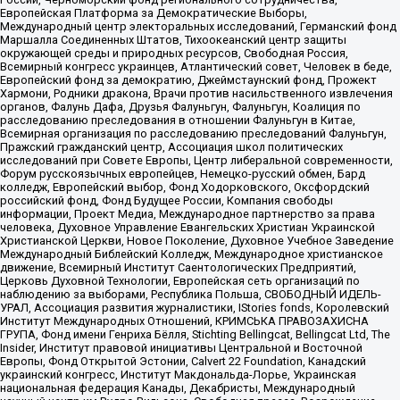
Европейская Платформа за Демократические Выборы,
Международный центр электоральных исследований, Германский фонд
Маршалла Соединенных Штатов, Тихоокеанский центр защиты
окружающей среды и природных ресурсов, Свободная Россия,
Всемирный конгресс украинцев, Атлантический совет, Человек в беде,
Европейский фонд за демократию, Джеймстаунский фонд, Прожект
Хармони, Родники дракона, Врачи против насильственного извлечения
органов, Фалунь Дафа, Друзья Фалуньгун, Фалуньгун, Коалиция по
расследованию преследования в отношении Фалуньгун в Китае,
Всемирная организация по расследованию преследований Фалуньгун,
Пражский гражданский центр, Ассоциация школ политических
исследований при Совете Европы, Центр либеральной современности,
Форум русскоязычных европейцев, Немецко-русский обмен, Бард
колледж, Европейский выбор, Фонд Ходорковского, Оксфордский
российский фонд, Фонд Будущее России, Компания свободы
информации, Проект Медиа, Международное партнерство за права
человека, Духовное Управление Евангельских Христиан Украинской
Христианской Церкви, Новое Поколение, Духовное Учебное Заведение
Международный Библейский Колледж, Международное христианское
движение, Всемирный Институт Саентологических Предприятий,
Церковь Духовной Технологии, Европейская сеть организаций по
наблюдению за выборами, Республика Польша, СВОБОДНЫЙ ИДЕЛЬ-
УРАЛ, Ассоциация развития журналистики, IStories fonds, Королевский
Институт Международных Отношений, КРИМСЬКА ПРАВОЗАХИСНА
ГРУПА, Фонд имени Генриха Бёлля, Stichting Bellingcat, Bellingcat Ltd, The
Insider, Институт правовой инициативы Центральной и Восточной
Европы, Фонд Открытой Эстонии, Calvert 22 Foundation, Канадский
украинский конгресс, Институт Макдональда-Лорье, Украинская
национальная федерация Канады, Декабристы, Международный