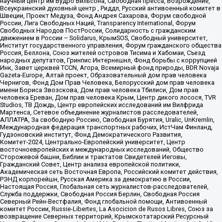
научный центр им Вудро Вильсона, Свободная пресса, Возрождение,
Всеукраинский духовный центр , Риддл, Русский антивоенный комитет в
Швеции, Проект Медуза, Фонд Андрея Сахарова, Форум свободной
России, Лига Свободных Наций, Transparеncy International, Форум
Свободных Народов ПостРоссии, Солидарность с гражданским
движением в России – Solidarus, КрымSOS, Свободный университет,
Институт государственного управления, Форум гражданского общества
Россия, Беллона, Союз жителей островов Тисима и Хабомаи, Съезд
народных депутатов, Гринпис Интернешнл, Фонд борьбы с коррупцией
Инк, Завет церквей TCCN, Агора, Всемирный фонд природы, BDR Novaja
Gazeta-Europe, Алтай проект, Образовательный дом прав человека
Чернигов, Фонд Дом Прав Человека, Белорусский дом прав человека
имени Бориса Звозскова, Дом прав человека Тбилиси, Дом прав
человека Ереван, Дом прав человека Крым, Центр дикого лосося, TVR
Studios, ТВ Дождь, Центр европейских исследований им Вилфрида
Мартенса, Сетевое объединение журналистов расследователей,
АЛЛАТРА, За свободную Россию, Свободная Бурятия, Uralic, UnKremlin,
Международная федерация транспортных рабочих, ИстЧам Финланд,
Гудзоновский институт, Фонд Демократического Развития,
Комитет-2024, Центрально-Европейский университет, Центр
восточноевропейских и международных исследований, Общество
Сторожевой башни, Библии и трактатов Свидетелей Иеговы,
Гражданский Совет, Центр анализа европейской политики,
Академическая сеть Восточная Европа, Российский комитет действия,
РЭНД корпорейшн, Русская Америка за демократию в России,
Настоящая Россия, Глобальная сеть журналистов-расследователей,
Служба поддержки, Свободная Россия Берлин, Свободная Россия
Северный Рейн-Вестфалия, Фонд глобальной помощи, Антивоенный
комитет России, Russie-Libertes, La Asocicion de Rusos Libres, Союз за
возвращение Северных территорий, Крымскотатарский Ресурсный