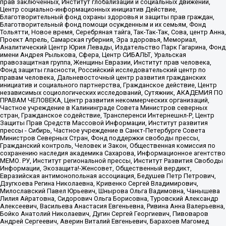
прав заключенных, Институт глобализации и социальных движений,
Центр социально-информационных инициатив Действие,
Благотворительный фонд охраны здоровья и защиты прав граждан,
Благотворительный фонд помощи осужденным и их семьям, Фонд
Тольятти, Новое время, Серебряная тайга, Так-Так-Так, Сова, центр Анна,
Проект Апрель, Самарская губерния, Эра здоровья, Мемориал,
Аналитический Центр Юрия Левады, Издательство Парк Гагарина, Фонд
имени Андрея Рылькова, Сфера, Центр СИБАЛЬТ, Уральская
правозащитная группа, Женщины Евразии, Институт прав человека,
Фонд защиты гласности, Российский исследовательский центр по
правам человека, Дальневосточный центр развития гражданских
инициатив и социального партнерства, Гражданское действие, Центр
независимых социологических исследований, Сутяжник, АКАДЕМИЯ ПО
ПРАВАМ ЧЕЛОВЕКА, Центр развития некоммерческих организаций,
Частное учреждение в Калининграде Совета Министров северных
стран, Гражданское содействие, Трансперенси Интернешнл-Р, Центр
Защиты Прав Средств Массовой Информации, Институт развития
прессы - Сибирь, Частное учреждение в Санкт-Петербурге Совета
Министров Северных Стран, Фонд поддержки свободы прессы,
Гражданский контроль, Человек и Закон, Общественная комиссия по
сохранению наследия академика Сахарова, Информационное агентство
МЕМО. РУ, Институт региональной прессы, Институт Развития Свободы
Информации, Экозащита!-Женсовет, Общественный вердикт,
Евразийская антимонопольная ассоциация, Бедушев Петр Петрович,
Дзугкоева Регина Николаевна, Кривенко Сергей Владимирович,
Милославский Павел Юрьевич, Шнырова Ольга Вадимовна, Чанышева
Лилия Айратовна, Сидорович Ольга Борисовна, Туровский Александр
Алексеевич, Васильева Анастасия Евгеньевна, Ривина Анна Валерьевна,
Бойко Анатолий Николаевич, Дугин Сергей Георгиевич, Пивоваров
Андрей Сергеевич, Аверин Виталий Евгеньевич, Барахоев Магомед