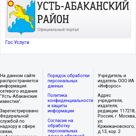
Гос Услуги
На данном сайте
Порядок обработки
Учредитель и
распространяется
персональных
издатель ООО ИА
информация
данных
«Инфорос».
сетевого издания
Политика
Адрес
"Усть-Абаканские
конфиденциальности
учредителя,
известия".
и защиты
издателя,
Зарегистрировано
информации
редакции: 117218,
Федеральной
Россия, г. Москва,
Согласие на
службой по
ул.
обработку
надзору в сфере
Кржижановского,
персональных
связи,
д.13, кор. 2