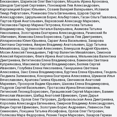
Бекханович, Шарипков Олег Викторович, Мошель Ирина Ароновна,
Шведов Григорий Сергеевич, Пономарев Лев Александрович,
Каргалицкий Борис Юльевич, Созаев Валерий Валерьевич, Исламов
Тимур Рифгатович, Романова Ольга Евгеньевна, Щаров Сергей
Алексадрович, Цирульников Борис Альбертович, Гасан Ольга Павловна,
Паутов Юрий Анатольевич, Верховский Александр Маркович,
Пислакова-Паркер Марина Петровна, Кочеткова Татьяна
Владимировна, Чуркина Наталья Валерьевна, Акимова Татьяна
Николаевна, Золотарева Екатерина Александровна, Рачинский Ян
Збигневич, Жемкова Елена Борисовна, Гудков Лев Дмитриевич,
Илларионова Юлия Юрьевна, Саранг Анна Васильевна, Захарова
Светлана Сергеевна, Аверин Владимир Анатольевич, Щур Татьяна
Михайловна, Щур Николай Алексеевич, Блинушов Андрей Юрьевич,
Мосин Алексей Геннадьевич, Гефтер Валентин Михайлович, Симонов
Алексей Кириллович, Флиге Ирина Анатольевна, Мельникова Валентина
Дмитриевна, Вититинова Елена Владимировна, Баженова Светлана
Куприяновна, Максимов Сергей Владимирович, Беляев Сергей
Иванович, Голубева Елена Николаевна, Ганнушкина Светлана
Алексеевна, Закс Елена Владимировна, Буртина Елена Юрьевна, Гендель
Людмила Залмановна, Кокорина Екатерина Алексеевна, Шуманов Илья
Вячеславович, Арапова Галина Юрьевна, Свечников Анатолий
Мариевич, Прохоров Вадим Юрьевич, Шахова Елена Владимировна,
Подузов Сергей Васильевич, Протасова Ирина Вячеславовна,
Литинский Леонид Борисович, Лукашевский Сергей Маркович, Бахмин
Вячеслав Иванович, Шабад Анатолий Ефимович, Сухих Дарья
Николаевна, Орлов Олег Петрович, Добровольская Анна Дмитриевна,
Королева Александра Евгеньевна, Смирнов Владимир Александрович,
Вицин Сергей Ефимович, Золотухин Борис Андреевич, Левинсон Лев
Семенович, Локшина Татьяна Иосифовна, Орлов Олег Петрович,
Полякова Мара Федоровна, Резник Генри Маркович, Захаров Герман