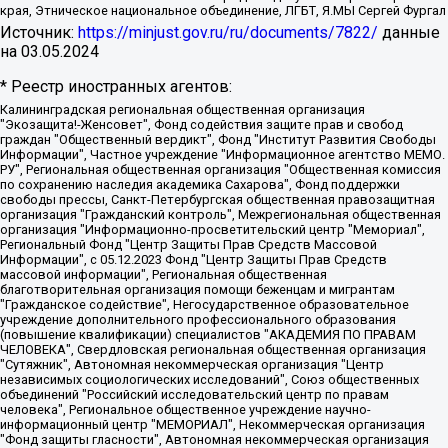
края, Этническое национальное объединение, ЛГБТ, Я.МЫ Сергей Фургал
Источник:
https://minjust.gov.ru/ru/documents/7822/
данные
на
03.05.2024
* Реестр иностранных агентов:
Калининградская региональная общественная организация "Экозащита!-Женсовет", Фонд содействия защите прав и свобод граждан "Общественный вердикт", Фонд "Институт Развития Свободы Информации", Частное учреждение "Информационное агентство МЕМО. РУ", Региональная общественная организация "Общественная комиссия по сохранению наследия академика Сахарова", Фонд поддержки свободы прессы, Санкт-Петербургская общественная правозащитная организация "Гражданский контроль", Межрегиональная общественная организация "Информационно-просветительский центр "Мемориал", Региональный Фонд "Центр Защиты Прав Средств Массовой Информации", с 05.12.2023 Фонд "Центр Защиты Прав Средств массовой информации", Региональная общественная благотворительная организация помощи беженцам и мигрантам "Гражданское содействие", Негосударственное образовательное учреждение дополнительного профессионального образования (повышение квалификации) специалистов "АКАДЕМИЯ ПО ПРАВАМ ЧЕЛОВЕКА", Свердловская региональная общественная организация "Сутяжник", Автономная некоммерческая организация "Центр независимых социологических исследований", Союз общественных объединений "Российский исследовательский центр по правам человека", Региональное общественное учреждение научно-информационный центр "МЕМОРИАЛ", Некоммерческая организация "Фонд защиты гласности", Автономная некоммерческая организация "Институт прав человека", Городская общественная организация "Екатеринбургское общество "МЕМОРИАЛ", Городская общественная организация "Рязанское историко-просветительское и правозащитное общество "Мемориал" (Рязанский Мемориал), Челябинский региональный орган общественной самодеятельности – женское общественное объединение "Женщины Евразии", Челябинский региональный орган общественной самодеятельности "Уральская правозащитная группа", Фонд содействия защите здоровья и социальной справедливости имени Андрея Рылькова, Автономная Некоммерческая Организация "Аналитический Центр Юрия Левады", Автономная некоммерческая организация социальной поддержки населения "Проект Апрель", Региональная общественная организация помощи женщинам и детям, находящимся в кризисной ситуации "Информационно-методический центр "Анна", Фонд содействия развитию массовых коммуникаций и правовому просвещению "Так-так-Так", Фонд содействия устойчивому развитию "Серебряная тайга", Свердловский региональный общественный фонд социальных проектов "Новое время", "Idel.Реалии", Кавказ.Реалии, Крым.Реалии, Телеканал Настоящее Время, Татаро-башкирская служба Радио Свобода (Azatliq Radiosi), Радио Свободная Европа/Радио Свобода (PCE/PC), "Сибирь.Реалии", "Фактограф", Благотворительный фонд помощи осужденным и их семьям, Автономная некоммерческая организация "Институт глобализации и социальных движений", Фонд "В защиту прав заключенных", Частное учреждение "Центр поддержки и содействия развитию средств массовой информации", Пензенский региональный общественный благотворительный фонд "Гражданский союз", "Север.Реалии", Некоммерческая организация Фонд "Правовая инициатива", Общество с ограниченной ответственностью "Радио Свободная Европа/Радио Свобода", Чешское информационное агентство "MEDIUM-ORIENT", Красноярская региональная общественная организация "Мы против СПИДа", Камалягин Денис Николаевич, Маркелов Сергей Евгеньевич, Пономарев Лев Александрович, Савицкая Людмила Алексеевна, Автономная некоммерческая организация "Центр по работе с проблемой насилия "НАСИЛИЮ.НЕТ", Межрегиональный профессиональный союз работников здравоохранения "Альянс врачей", Юридическое лицо, зарегистрированное в Латвийской Республике, SIA "Medusa Project" (регистрационный номер 40103797863, дата регистрации 10.06.2014), Некоммерческая организация "Фонд по борьбе с коррупцией", Автономная некоммерческая организация "Институт права и публичной политики", Баданин Роман Сергеевич, Гликин Максим Александрович, Железнова Мария Михайловна, Лукьянова Юлия Сергеевна, Маетная Елизавета Витальевна, Маняхин Петр Борисович, Чуракова Ольга Владимировна, Ярош Юлия Петровна, Юридическое лицо "The Insider SIA", зарегистрированное в Риге, Латвийская Республика (дата регистрации 26.06.2015), являющееся администратором доменного имени интернет-издания "The Insider SIA", https://theins.ru, Постернак Алексей Евгеньевич, Рубин Михаил Аркадьевич, Анин Роман Александрович, Юридическое лицо Istories fonds, зарегистрированное в Латвийской Республике (регистрационный номер 50008295751, дата регистрации 24.02.2020), Великовский Дмитрий Александрович, Долинина Ирина Николаевна, Мароховская Алеся Алексеевна, Шлейнов Роман Юрьевич, Шмагун Олеся Валентиновна, Общество с ограниченной ответственностью "Альтаир 2021", Общество с ограниченной ответственностью "Вега 2021", Общество с ограниченной ответственностью "Главный редактор 2021", Общество с ограниченной ответственностью "Ромашки монолит", Важенков Артем Валерьевич, Ивановская областная общественная организация "Центр гендерных исследований", Гурман Юрий Альбертович, Медиапроект "ОВД-Инфо", Егоров Владимир Владимирович, Жилинский Владимир Александрович, Общество с ограниченной ответственностью "ЗП", Иванова София Юрьевна, Карезина Инна Павловна, Кильтау Екатерина Викторовна, Петров Алексей Викторович, Пискунов Сергей Евгеньевич, Смирнов Сергей Сергеевич, Тихонов Михаил Сергеевич, Общество с ограниченной ответственностью "ЖУРНАЛИСТ-ИНОСТРАННЫЙ АГЕНТ", Арапова Галина Юрьевна, Вольтская Татьяна Анатольевна, Американская компания "Mason G.E.S. Anonymous Foundation" (США), являющаяся владельцем интернет-издания https://mnews.world/, Компания "Stichting Bellingcat", зарегистрированная в Нидерландах (дата регистрации 11.07.2018), Захаров Андрей Вячеславович, Клепиковская Екатерина Дмитриевна, Общество с ограниченной ответственностью "МЕМО", Перл Роман Александрович, Симонов Евгений Алексеевич, Соловьева Елена Анатольевна, Сотников Даниил Владимирович, Сурначева Елизавета Дмитриевна, Автономная некоммерческая организация по защите прав человека и информированию населения "Якутия – Наше Мнение", Общество с ограниченной ответственностью "Москоу диджитал медиа", с 26.01.2023 Общество с ограниченной ответственностью "Чайка Белые сады", Ветошкина Валерия Валерьевна, Заговора Максим Александрович, Межрегиональное общественное движение "Российская ЛГБТ - сеть", Оленичев Максим Владимирович, Павлов Иван Юрьевич, Скворцова Елена Сергеевна, Общество с ограниченной ответственностью "Как бы инагент", Кочетков Игорь Викторович, Общество с ограниченной ответственностью "Честные выборы", Еланчик Олег Александрович, Общество с ограниченной ответственностью "Нобелевский призыв", Гималова Регина Эмилевна, Григорьев Андрей Валерьевич, Григорьева Алина Александровна, Ассоциация по содействию защите прав призывников, альтернативнослужащих и военнослужащих "Правозащитная группа "Гражданин.Армия.Право", Хисамова Регина Фаритовна, Автономная некоммерческая организация по реализации социально-правовых программ "Лилит", Дальневосточное общественное движение "Маяк", Санкт-Петербургская ЛГБТ-инициативная группа "Выход", Инициативная группа ЛГБТ+ "Реверс", Алексеев Андрей Викторович, Бекбулатова Таисия Львовна, Беляев Иван Михайлович, Владыкина Елена Сергеевна, Гельман Марат Александрович, Никульшина Вероника Юрьевна, Толоконникова Надежда Андреевна, Шендерович Виктор Анатольевич, Общество с ограниченной ответственностью "Данное сообщение", Общество с ограниченной ответственностью Издательский дом "Новая глава", Айнбиндер Александра Александровна, Московский комьюнити-центр для ЛГБТ+инициатив, Благотворительный фонд развития филантропии, Deutsche Welle (Германия, Kurt-Schumacher-Strasse 3, 53113 Bonn), Борзунова Мария Михайловна, Воробьев Виктор Викторович, Голубева Анна Львовна, Константинова Алла Михайловна, Малкова Ирина Владимировна, Мурадов Мурад Абдулгалимович, Осетинская Елизавета Николаевна, Понасенков Евгений Николаевич, Ганапольский Матвей Юрьевич, Киселев Евгений Алексеевич, Борухович Ирина Григорьевна, Дремин Иван Тимофеевич, Дубровский Дмитрий Викторович, Красноярская региональная общественная организация поддержки и развития альтернативных образовательных технологий и межкультурных коммуникаций "ИНТЕРРА", Маяковская Екатерина Алексеевна, Фейгин Марк Захарович, Филимонов Андрей Викторович, Дзугкоева Регина Николаевна, Доброхотов Роман Александрович, Дудь Юрий Александрович, Елкин Сергей Владимирович, Кругликов Кирилл Игоревич, Сабунаева Мария Леонидовна, Семенов Алексей Владимирович, Шаинян Карен Багратович, Шульман Екатерина Михайловна, Асафьев Артур Валерьевич, Вахштайн Виктор Семенович, Венедиктов Алексей Алексеевич, Лушникова Екатерина Евгеньевна, Волков Леонид Михайлович, Невзоров Александр Глебович, Пархоменко Сергей Борисович, Сироткин Ярослав Николаевич, Кара-Мурза Владимир Владимирович, Баранова Наталья Владимировна, Гозман Леонид Яковлевич, Кагарлицкий Борис Юльевич, Климарев Михаил Валерьевич, Милов Владимир Станиславович, Автономная некоммерческая организация Краснодарский центр современного искусства "Типография", Моргенштерн Алишер Тагирович, Соболь Любовь Эдуардовна, Общество с ограниченной ответственностью "ЛИЗА НОРМ", Каспаров Гарри Кимович, Ходорковский Михаил Борисович, Общество с ограниченной ответственностью "Апрельские тезисы", Данилович Ирина Брониславовна, Кашин Олег Владимирович, Петров Николай Владимирович, Пивоваров Алексей Владимирович, Соколов Михаил Владимирович, Цветкова Юлия Владимировна, Чичваркин Евгений Александрович, Комитет против пыток/Команда против пыток, Общество с ограниченной ответственностью "Первый научный", Общество с ограниченной ответственностью "Вертолет и ко", Белоцерковская Вероника Борисовна, Кац Максим Евгеньевич, Лазарева Татьяна Юрьевна, Шаведдинов Руслан Табризович, Яшин Илья Валерьевич, Общество с ограниченной ответственностью "Иноагент ААВ", Алешковский Дмитрий Петрович, Альбац Евгения Марковна, Быков Дмитрий Львович, Галямина Юлия Евгеньевна, Лойко Сергей Леонидович, Мартынов Кирилл Константинович, Медведев Сергей Александрович, Крашенинников Федор Геннадиевич, Гордеева Катерина Вл