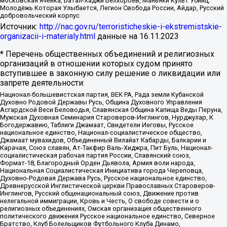
московская ячейка, Батал-Хаджи Белхороев, Маньяки Культ Убийц,
Молодёжь Которая Улыбается, Легион Свобода России, Айдар, Русский
добровольческий корпус
Источник:
http://nac.gov.ru/terroristicheskie-i-ekstremistskie-
organizacii-i-materialy.html
данные на
16.11.2023
* Перечень общественных объединений и религиозных
организаций в отношении которых судом принято
вступившее в законную силу решение о ликвидации или
запрете деятельности:
Национал-большевистская партия, ВЕК РА, Рада земли Кубанской
Духовно Родовой Державы Русь, Община Духовного Управления
Асгардской Веси Беловодья, Славянская Община Капища Веды Перуна,
Мужская Духовная Семинария Староверов-Инглингов, Нурджулар, К
Богодержавию, Таблиги Джамаат, Свидетели Иеговы, Русское
национальное единство, Национал-социалистическое общество,
Джамаат мувахидов, Объединенный Вилайат Кабарды, Балкарии и
Карачая, Союз славян, Ат-Такфир Валь-Хиджра, Пит Буль, Национал-
социалистическая рабочая партия России, Славянский союз,
Формат-18, Благородный Орден Дьявола, Армия воли народа,
Национальная Социалистическая Инициатива города Череповца,
Духовно-Родовая Держава Русь, Русское национальное единство,
Древнерусской Инглистической церкви Православных Староверов-
Инглингов, Русский общенациональный союз, Движение против
нелегальной иммиграции, Кровь и Честь, О свободе совести и о
религиозных объединениях, Омская организация общественного
политического движения Русское национальное единство, Северное
Братство, Клуб Болельщиков Футбольного Клуба Динамо,