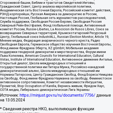
Сторожевой башни, Библии и трактатов Свидетелей Иеговы,
Гражданский Совет, Центр анализа европейской политики,
Академическая сеть Восточная Европа, Российский комитет действия,
РЭНД корпорейшн, Русская Америка за демократию в России,
Настоящая Россия, Глобальная сеть журналистов-расследователей,
Служба поддержки, Свободная Россия Берлин, Свободная Россия
Северный Рейн-Вестфалия, Фонд глобальной помощи, Антивоенный
комитет России, Russie-Libertes, La Asocicion de Rusos Libres, Союз за
возвращение Северных территорий, Крымскотатарский Ресурсный
Центр, Глобальный союз IndustriALL, Russian Election Monitor, Article 19,
Мнение медиа, Федерация анархического черного креста, Радио
Свободная Европа, Германское общество изучения Восточной Европы,
Фонд имени Фридриха Эберта, XZ gGmbH, Мобильная академия
поддержки гендерной демократии и миротворчества, Форум имени
Льва Копелева, American Councils for International Education, Cultural
Vistas, Institute of International Education, Антивоенное движение Антальи,
Открытый диалог, Школа международных отношений и
государственной политики им Питера Мунка, Российско-канадский
демократический альянс, Школа международных отношений им
Нормана Патерсона, Центр Гражданских Свобод, Фонд Бориса Немцова
за Свободу, Фонд имени Фридриха Науманна за свободу, Феминистское
антивоенное сопротивление, Комитет независимости Ингушетии,
Прометей, Stop Occupation of Karelia, Вернись живым, Фридом Хаус,
СОТА медиа, Либерально-демократическая Лига Украины
Источник:
https://minjust.gov.ru/ru/documents/7756/
данные
на
13.05.2024
* Сведения реестра НКО, выполняющих функции