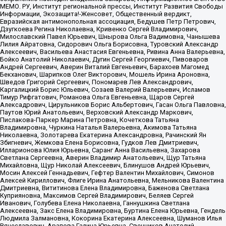
МЕМО. РУ, Институт региональной прессы, Институт Развития Свободы
Информации, Экозащита!-Женсовет, Общественный вердикт,
Евразийская антимонопольная ассоциация, Бедушев Петр Петрович,
Дзугкоева Регина Николаевна, Кривенко Сергей Владимирович,
Милославский Павел Юрьевич, Шнырова Ольга Вадимовна, Чанышева
Лилия Айратовна, Сидорович Ольга Борисовна, Туровский Александр
Алексеевич, Васильева Анастасия Евгеньевна, Ривина Анна Валерьевна,
Бойко Анатолий Николаевич, Дугин Сергей Георгиевич, Пивоваров
Андрей Сергеевич, Аверин Виталий Евгеньевич, Барахоев Магомед
Бекханович, Шарипков Олег Викторович, Мошель Ирина Ароновна,
Шведов Григорий Сергеевич, Пономарев Лев Александрович,
Каргалицкий Борис Юльевич, Созаев Валерий Валерьевич, Исламов
Тимур Рифгатович, Романова Ольга Евгеньевна, Щаров Сергей
Алексадрович, Цирульников Борис Альбертович, Гасан Ольга Павловна,
Паутов Юрий Анатольевич, Верховский Александр Маркович,
Пислакова-Паркер Марина Петровна, Кочеткова Татьяна
Владимировна, Чуркина Наталья Валерьевна, Акимова Татьяна
Николаевна, Золотарева Екатерина Александровна, Рачинский Ян
Збигневич, Жемкова Елена Борисовна, Гудков Лев Дмитриевич,
Илларионова Юлия Юрьевна, Саранг Анна Васильевна, Захарова
Светлана Сергеевна, Аверин Владимир Анатольевич, Щур Татьяна
Михайловна, Щур Николай Алексеевич, Блинушов Андрей Юрьевич,
Мосин Алексей Геннадьевич, Гефтер Валентин Михайлович, Симонов
Алексей Кириллович, Флиге Ирина Анатольевна, Мельникова Валентина
Дмитриевна, Вититинова Елена Владимировна, Баженова Светлана
Куприяновна, Максимов Сергей Владимирович, Беляев Сергей
Иванович, Голубева Елена Николаевна, Ганнушкина Светлана
Алексеевна, Закс Елена Владимировна, Буртина Елена Юрьевна, Гендель
Людмила Залмановна, Кокорина Екатерина Алексеевна, Шуманов Илья
Вячеславович, Арапова Галина Юрьевна, Свечников Анатолий