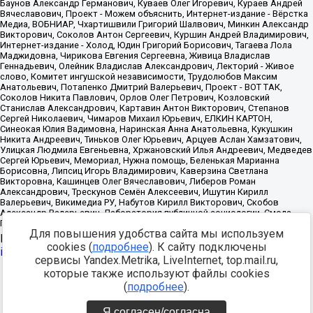
Для повышения удобства сайта мы используем
Источник:
https://minjust.gov.ru/uploaded/files/reestr-
cookies (
подробнее
). К сайту подключены
inostrannyih-agentov-22-03-2024.pdf
данные на
22.03.2024
сервисы Yandex.Metrika, LiveInternet, top.mail.ru,
которые также используют файлы cookies
Разработка -
(
подробнее
).
Я согласен/согласна