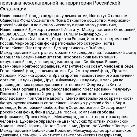
признана нежелательной на территории Российской
Федерации:
Национальный фонд в поддержку демократии, Институт Открытое
Общество Фонд Содействия, Фонд Открытое общество, Американо-
российский фонд по экономическому и правовому развитию,
Национальный Демократический Институт Международных Отношений,
MEDIA DEVELOPMENT INVESTMENT FUND, Международный
Республиканский Институт, Открытая Россия, Институт современной
России, Черноморский фонд регионального сотрудничества,
Европейская Платформа за Демократические Выборы,
Международный центр электоральных исследований, Германский фонд
Маршалла Соединенных Штатов, Тихоокеанский центр защиты
окружающей среды и природных ресурсов, Свободная Россия,
Всемирный конгресс украинцев, Атлантический совет, Человек в беде,
Европейский фонд за демократию, Джеймстаунский фонд, Прожект
Хармони, Родники дракона, Врачи против насильственного извлечения
органов, Фалунь Дафа, Друзья Фалуньгун, Фалуньгун, Коалиция по
расследованию преследования в отношении Фалуньгун в Китае,
Всемирная организация по расследованию преследований Фалуньгун,
Пражский гражданский центр, Ассоциация школ политических
исследований при Совете Европы, Центр либеральной современности,
Форум русскоязычных европейцев, Немецко-русский обмен, Бард
колледж, Европейский выбор, Фонд Ходорковского, Оксфордский
российский фонд, Фонд Будущее России, Компания свободы
информации, Проект Медиа, Международное партнерство за права
человека, Духовное Управление Евангельских Христиан Украинской
Христианской Церкви, Новое Поколение, Духовное Учебное Заведение
Международный Библейский Колледж, Международное христианское
движение, Всемирный Институт Саентологических Предприятий,