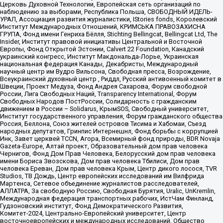
Церковь Духовной Технологии, Европейская сеть организаций по
наблюдению за выборами, Республика Польша, СВОБОДНЫЙ ИДЕЛЬ-
УРАЛ, Ассоциация развития журналистики, IStories fonds, Королевский
Институт Международных Отношений, КРИМСЬКА ПРАВОЗАХИСНА
ГРУПА, Фонд имени Генриха Бёлля, Stichting Bellingcat, Bellingcat Ltd, The
Insider, Институт правовой инициативы Центральной и Восточной
Европы, Фонд Открытой Эстонии, Calvert 22 Foundation, Канадский
украинский конгресс, Институт Макдональда-Лорье, Украинская
национальная федерация Канады, Декабристы, Международный
научный центр им Вудро Вильсона, Свободная пресса, Возрождение,
Всеукраинский духовный центр , Риддл, Русский антивоенный комитет в
Швеции, Проект Медуза, Фонд Андрея Сахарова, Форум свободной
России, Лига Свободных Наций, Transparеncy International, Форум
Свободных Народов ПостРоссии, Солидарность с гражданским
движением в России – Solidarus, КрымSOS, Свободный университет,
Институт государственного управления, Форум гражданского общества
Россия, Беллона, Союз жителей островов Тисима и Хабомаи, Съезд
народных депутатов, Гринпис Интернешнл, Фонд борьбы с коррупцией
Инк, Завет церквей TCCN, Агора, Всемирный фонд природы, BDR Novaja
Gazeta-Europe, Алтай проект, Образовательный дом прав человека
Чернигов, Фонд Дом Прав Человека, Белорусский дом прав человека
имени Бориса Звозскова, Дом прав человека Тбилиси, Дом прав
человека Ереван, Дом прав человека Крым, Центр дикого лосося, TVR
Studios, ТВ Дождь, Центр европейских исследований им Вилфрида
Мартенса, Сетевое объединение журналистов расследователей,
АЛЛАТРА, За свободную Россию, Свободная Бурятия, Uralic, UnKremlin,
Международная федерация транспортных рабочих, ИстЧам Финланд,
Гудзоновский институт, Фонд Демократического Развития,
Комитет-2024, Центрально-Европейский университет, Центр
восточноевропейских и международных исследований, Общество