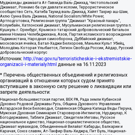
Муджахеды джамаата Ат-Тавхида Валь-Джихад, Чистопольский
Джамаат, Рохнамо ба суи давлати исломи, Террористическое
сообщество Сеть, Катиба Таухид валь-Джихад, Хайят Тахрир аш-Шам,
Ахлю Сунна Валь Джамаа, National Socialism/White Power,
Артподготовка, Религиозная группа “Джамаат “Красный пахарь”,
Колумбайн, Хатлонский джамаат, Мусульманская религиозная группа п.
Кушкуль г. Оренбург, Крымско-татарский добровольческий батальон
имени Номана Челебиджихана, Азов, Партия исламского возрождения
Таджикистана, Народная самооборона, Дуббайский джамаат,
московская ячейка, Батал-Хаджи Белхороев, Маньяки Культ Убийц,
Молодёжь Которая Улыбается, Легион Свобода России, Айдар, Русский
добровольческий корпус
Источник:
http://nac.gov.ru/terroristicheskie-i-ekstremistskie-
organizacii-i-materialy.html
данные на
16.11.2023
* Перечень общественных объединений и религиозных
организаций в отношении которых судом принято
вступившее в законную силу решение о ликвидации или
запрете деятельности:
Национал-большевистская партия, ВЕК РА, Рада земли Кубанской
Духовно Родовой Державы Русь, Община Духовного Управления
Асгардской Веси Беловодья, Славянская Община Капища Веды Перуна,
Мужская Духовная Семинария Староверов-Инглингов, Нурджулар, К
Богодержавию, Таблиги Джамаат, Свидетели Иеговы, Русское
национальное единство, Национал-социалистическое общество,
Джамаат мувахидов, Объединенный Вилайат Кабарды, Балкарии и
Карачая, Союз славян, Ат-Такфир Валь-Хиджра, Пит Буль, Национал-