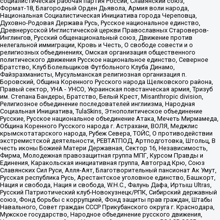
социалистическая рабочая партия России, Славянский союз,
Формат-18, Благородный Орден Дьявола, Армия воли народа,
Национальная Социалистическая Инициатива города Череповца,
Духовно-Родовая Держава Русь, Русское национальное единство,
Древнерусской Инглистической церкви Православных Староверов-
Инглингов, Русский общенациональный союз, Движение против
нелегальной иммиграции, Кровь и Честь, О свободе совести и о
религиозных объединениях, Омская организация общественного
политического движения Русское национальное единство, Северное
Братство, Клуб Болельщиков Футбольного Клуба Динамо,
Файзрахманисты, Мусульманская религиозная организация п.
Боровский, Община Коренного Русского народа Щелковского района,
Правый сектор, УНА - УНСО, Украинская повстанческая армия, Тризуб
им. Степана Бандеры, Братство, Белый Крест, Misanthropic division,
Религиозное объединение последователей инглиизма, Народная
Социальная Инициатива, TulaSkins, Этнополитическое объединение
Русские, Русское национальное объединение Атака, Мечеть Мирмамеда,
Община Коренного Русского народа г. Астрахани, ВОЛЯ, Меджлис
крымскотатарского народа, Рубеж Севера, ТОЙС, О противодействии
экстремистской деятельности, РЕВТАТПОД, Артподготовка, Штольц, В
честь иконы Божией Матери Державная, Сектор 16, Независимость,
Фирма, Молодежная правозащитная группа МПГ, Курсом Правды и
Единения, Каракольская инициативная группа, Автоград Крю, Союз
Славянских Сил Руси, Алля-Аят, Благотворительный пансионат Ак Умут,
Русская республика Русь, Арестантское уголовное единство, Башкорт,
Нация и свобода, Нация и свобода, W.H.С., Фалунь Дафа, Иртыш Ultras,
Русский Патриотический клуб-Новокузнецк/РПК, Сибирский державный
союз, Фонд борьбы с коррупцией, Фонд защиты прав граждан, Штабы
Навального, Совет граждан СССР Прикубанского округа г. Краснодара,
Мужское государство, Народное объединение русского движения,