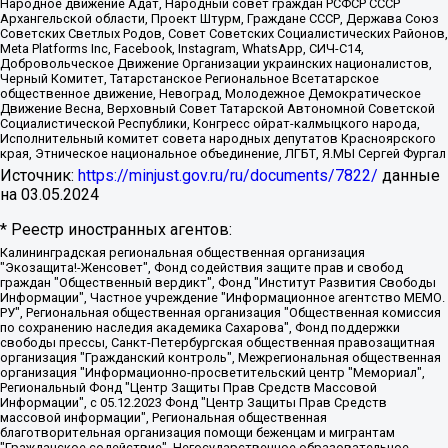
Народное движение Адат, Народный совет граждан РСФСР СССР
Архангельской области, Проект Штурм, Граждане СССР, Держава Союз
Советских Светлых Родов, Совет Советских Социалистических Районов,
Meta Platforms Inc, Facebook, Instagram, WhatsApp, СИЧ-С14,
Добровольческое Движение Организации украинских националистов,
Черный Комитет, Татарстанское Региональное Всетатарское
общественное движение, Невоград, Молодежное Демократическое
Движение Весна, Верховный Совет Татарской Автономной Советской
Социалистической Республики, Конгресс ойрат-калмыцкого народа,
Исполнительный комитет совета народных депутатов Красноярского
края, Этническое национальное объединение, ЛГБТ, Я.МЫ Сергей Фургал
Источник:
https://minjust.gov.ru/ru/documents/7822/
данные
на
03.05.2024
* Реестр иностранных агентов:
Калининградская региональная общественная организация "Экозащита!-Женсовет", Фонд содействия защите прав и свобод граждан "Общественный вердикт", Фонд "Институт Развития Свободы Информации", Частное учреждение "Информационное агентство МЕМО. РУ", Региональная общественная организация "Общественная комиссия по сохранению наследия академика Сахарова", Фонд поддержки свободы прессы, Санкт-Петербургская общественная правозащитная организация "Гражданский контроль", Межрегиональная общественная организация "Информационно-просветительский центр "Мемориал", Региональный Фонд "Центр Защиты Прав Средств Массовой Информации", с 05.12.2023 Фонд "Центр Защиты Прав Средств массовой информации", Региональная общественная благотворительная организация помощи беженцам и мигрантам "Гражданское содействие", Негосударственное образовательное учреждение дополнительного профессионального образования (повышение квалификации) специалистов "АКАДЕМИЯ ПО ПРАВАМ ЧЕЛОВЕКА", Свердловская региональная общественная организация "Сутяжник", Автономная некоммерческая организация "Центр независимых социологических исследований", Союз общественных объединений "Российский исследовательский центр по правам человека", Региональное общественное учреждение научно-информационный центр "МЕМОРИАЛ", Некоммерческая организация "Фонд защиты гласности", Автономная некоммерческая организация "Институт прав человека", Городская общественная организация "Екатеринбургское общество "МЕМОРИАЛ", Городская общественная организация "Рязанское историко-просветительское и правозащитное общество "Мемориал" (Рязанский Мемориал), Челябинский региональный орган общественной самодеятельности – женское общественное объединение "Женщины Евразии", Челябинский региональный орган общественной самодеятельности "Уральская правозащитная группа", Фонд содействия защите здоровья и социальной справедливости имени Андрея Рылькова, Автономная Некоммерческая Организация "Аналитический Центр Юрия Левады", Автономная некоммерческая организация социальной поддержки населения "Проект Апрель", Региональная общественная организация помощи женщинам и детям, находящимся в кризисной ситуации "Информационно-методический центр "Анна", Фонд содействия развитию массовых коммуникаций и правовому просвещению "Так-так-Так", Фонд содействия устойчивому развитию "Серебряная тайга", Свердловский региональный общественный фонд социальных проектов "Новое время", "Idel.Реалии", Кавказ.Реалии, Крым.Реалии, Телеканал Настоящее Время, Татаро-башкирская служба Радио Свобода (Azatliq Radiosi), Радио Свободная Европа/Радио Свобода (PCE/PC), "Сибирь.Реалии", "Фактограф", Благотворительный фонд помощи осужденным и их семьям, Автономная некоммерческая организация "Институт глобализации и социальных движений", Фонд "В защиту прав заключенных", Частное учреждение "Центр поддержки и содействия развитию средств массовой информации", Пензенский региональный общественный благотворительный фонд "Гражданский союз", "Север.Реалии", Некоммерческая организация Фонд "Правовая инициатива", Общество с ограниченной ответственностью "Радио Свободная Европа/Радио Свобода", Чешское информационное агентство "MEDIUM-ORIENT", Красноярская региональная общественная организация "Мы против СПИДа", Камалягин Денис Николаевич, Маркелов Сергей Евгеньевич, Пономарев Лев Александрович, Савицкая Людмила Алексеевна, Автономная некоммерческая организация "Центр по работе с проблемой насилия "НАСИЛИЮ.НЕТ", Межрегиональный профессиональный союз работников здравоохранения "Альянс врачей", Юридическое лицо, зарегистрированное в Латвийской Республике, SIA "Medusa Project" (регистрационный номер 40103797863, дата регистрации 10.06.2014), Некоммерческая организация "Фонд по борьбе с коррупцией", Автономная некоммерческая организация "Институт права и публичной политики", Баданин Роман Сергеевич, Гликин Максим Александрович, Железнова Мария Михайловна, Лукьянова Юлия Сергеевна, Маетная Елизавета Витальевна, Маняхин Петр Борисович, Чуракова Ольга Владимировна, Ярош Юлия Петровна, Юридическое лицо "The Insider SIA", зарегистрированное в Риге, Латвийская Республика (дата регистрации 26.06.2015), являющееся администратором доменного имени интернет-издания "The Insider SIA", https://theins.ru, Постернак Алексей Евгеньевич, Рубин Михаил Аркадьевич, Анин Роман Александрович, Юридическое лицо Istories fonds, зарегистрированное в Латвийской Республике (регистрационный номер 50008295751, дата регистрации 24.02.2020), Великовский Дмитрий Александрович, Долинина Ирина Николаевна, Мароховская Алеся Алексеевна, Шлейнов Роман Юрьевич, Шмагун Олеся Валентиновна, Общество с ограниченной ответственностью "Альтаир 2021", Общество с ограниченной ответственностью "Вега 2021", Общество с ограниченной ответственностью "Главный редактор 2021", Общество с ограниченной ответственностью "Ромашки монолит", Важенков Артем Валерьевич, Ивановская областная общественная организация "Центр гендерных исследований", Гурман Юрий Альбертович, Медиапроект "ОВД-Инфо", Егоров Владимир Владимирович, Жилинский Владимир Александрович, Общество с ограниченной ответственностью "ЗП", Иванова София Юрьевна, Карезина Инна Павловна, Кильтау Екатерина Викторовна, Петров Алексей Викторович, Пискунов Сергей Евгеньевич, Смирнов Сергей Сергеевич, Тихонов Михаил Сергеевич, Общество с ограниченной ответственностью "ЖУРНАЛИСТ-ИНОСТРАННЫЙ АГЕНТ", Арапова Галина Юрьевна, Вольтская Татьяна Анатольевна, Американская компания "Mason G.E.S. Anonymous Foundation" (США), являющаяся владельцем интернет-издания https://mnews.world/, Компания "Stichting Bellingcat", зарегистрированная в Нидерландах (дата регистрации 11.07.2018), Захаров Андрей Вячеславович, Клепиковская Екатерина Дмитриевна, Общество с ограниченной ответственностью "МЕМО", Перл Роман Александрович, Симонов Евгений Алексеевич, Соловьева Елена Анатольевна, Сотников Даниил Владимирович, Сурначева Елизавета Дмитриевна, Автономная некоммерческая организация по защите прав человека и информированию населения "Якутия – Наше Мнение", Общество с ограниченной ответственностью "Москоу диджитал медиа", с 26.01.2023 Общество с ограниченной ответственностью "Чайка Белые сады", Ветошкина Валерия Валерьевна, Заговора Максим Александрович, Межрегиональное общественное движение "Российская ЛГБТ - сеть", Оленичев Максим Владимирович, Павлов Иван Юрьевич, Скворцова Елена Сергеевна, Общество с ограниченной ответственностью "Как бы инагент", Кочетков Игорь Викторович, Общество с ограниченной ответственностью "Честные выборы", Еланчик Олег Александрович, Общество с ограниченной ответственностью "Нобелевский призыв", Гималова Регина Эмилевна, Григорьев Андрей Валерьевич, Григорьева Алина Александровна, Ассоциация по содействию защите прав призывников, альтернативнослужащих и военнослужащих "Правозащитная группа "Гражданин.Армия.Право", Хисамова Регина Фаритовна, Автономная некоммерческая организация по реализации социально-правовых программ "Лилит", Дальневосточное общественное движение "Маяк", Санкт-Петербургская ЛГБТ-инициативная группа "Выход", Инициативная группа ЛГБТ+ "Реверс", Алексеев Андрей Викторович, Бекбулатова Таисия Львовна, Беляев Иван Михайлович, Владыкина Елена Сергеевна, Гельман Марат Александрович, Никульшина Вероника Юрьевна, Толоконникова Надежда Андреевна, Шендерович Виктор Анатольевич, Общество с ограниченной ответственностью "Данное сообщение", Общество с ограниченной ответственностью Издательский дом "Новая глава", Айнбиндер Александра Александровна, Московский комьюнити-центр для ЛГБТ+инициатив, Благотворительный фонд развития филантропии, Deutsche Welle (Германия, Kurt-Schumacher-Strasse 3, 53113 Bonn), Борзунова Мария Михайловна, Воробьев Виктор Викторович, Голубева Анна Львовна, Константинова Алла Михайловна, Малкова Ирина Владимировна, Мурадов Мурад Абдулгалимович, Осетинская Елизавета Николаевна, Понасенков Евгений Николаевич, Ганапольский Матвей Юрьевич, Киселев Евгений Алексеевич, Борухович Ирина Григорьевна, Дремин Иван Тимофеевич, Дубровский Дмитрий Викторович, Красноярская региональная общественная организация поддержки и развития альтернативных образовательных технологий и межкультурных коммуникаций "ИНТЕРРА", Маяковская Екатерина Алексеевна, Фейгин Марк Захарович, Филимонов Андрей Викторович, Дзугкоева Регина Николаевна, Доброхотов Роман Александрович, Дудь Юрий Александрович, Елкин Сергей Владимирович, Кругликов Кирилл Игоревич, Сабунаева Мария Леонидовна, Семенов Алексей Владимирович, Шаинян Карен Багратович, Шульман Екатерина Михайловна, Асафьев Артур Валерьевич, Вахштайн Виктор Семенович, Венедиктов Алексей Алексеевич, Лушникова Екатерина Евгеньевна, Волков Леонид Михайлович, Невзоров Александр Глебович, Пархоменко Сергей Борисович, Сироткин Ярослав Николаевич, Кара-Мурза Владимир Владимирович, Баранова Наталья Владимировна, Гозман Леонид Яковлевич, Кагарлицкий Борис Юльевич, Климарев Михаил Валерьевич, Милов Владимир Станиславович, Автономная некоммерческая организация Краснодарский центр современного искусства "Типография", Моргенштерн Алишер Тагирович, Соболь Любовь Эдуардовна, Общество с ограниченной ответственностью "ЛИЗА НОРМ", Каспаров Гарри Кимович, Ходорковский Михаил Борисович, Общество с ограниченной ответственностью "Апрельские тезисы", Данилович Ирина Брониславовна, Кашин Олег Владимирович, Петров Николай Владимирович, Пивоваров Алексей Владимирович, Соколов Михаил Владимирович, Цветкова Юлия Владимировна, Чичваркин Евгений Александрович, Комитет против пыток/Команда против пыток, Общество с ограниченной ответственностью "Первый научный", Общество с ограниченной ответственностью "Вертолет и ко", Белоцерковская Вероника Борисовна, Кац Максим Евгеньевич, Лазарева Татьяна Юрьевна, Шаведдинов Руслан Табризович, Яшин Илья Валерьевич, Общество с ограниченной ответственностью "Иноагент ААВ", Алешковский Дмитрий Петрович, Альбац Евгения Марковна, Быков Дмитрий Львович, Галямина Юлия Евгеньевна, Лойко Сергей Леонидович, Мартынов Кирилл Константинович, Медведев Сергей Александрович, Крашенинников Федор Геннадиевич, Гордеева Катерина Вл