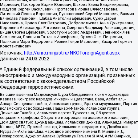
Мариевич, Прохоров Вадим Юрьевич, Шахова Елена Владимировна,
Подузов Сергей Васильевич, Протасова Ирина Вячеславовна,
Литинский Леонид Борисович, Лукашевский Сергей Маркович, Бахмин
Вячеслав Иванович, Шабад Анатолий Ефимович, Сухих Дарья
Николаевна, Орлов Олег Петрович, Добровольская Анна Дмитриевна,
Королева Александра Евгеньевна, Смирнов Владимир Александрович,
Вицин Сергей Ефимович, Золотухин Борис Андреевич, Левинсон Лев
Семенович, Локшина Татьяна Иосифовна, Орлов Олег Петрович,
Полякова Мара Федоровна, Резник Генри Маркович, Захаров Герман
Константинович
Источник:
http://unro.minjust.ru/NKOForeignAgent.aspx
данные на
24.03.2022
* Единый федеральный список организаций, в том числе
иностранных и международных организаций, признанных
в соответствии с законодательством Российской
Федерации террористическими:
Высший военный Маджлисуль Шура Объединенных сил моджахедов
Кавказа, Конгресс народов Ичкерии и Дагестана, База, Асбат аль-
Ансар, Священная война, Исламская группа, Братья-мусульмане, Партия
исламского освобождения, Лашкар-И-Тайба, Исламская группа,
Движение Талибан, Исламская партия Туркестана, Общество
социальных реформ, Общество возрождения исламского наследия,
Дом двух святых, Джунд аш-Шам, Исламский джихад, Аль-Каида, Имарат
Кавказ, АБТО, Правый сектор, Исламское государство, Джабха аль-
Нусра ли-Ахль аш-Шам, Народное ополчение имени К. Минина и Д.
Пожарского, Аджр от Аллаха Субхану уа Тагьаля SHAM, АУМ Синрике,