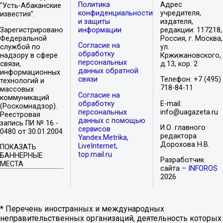
Политика
Адрес
"Усть-Абаканские
конфиденциальности
учредителя,
известия".
и защиты
издателя,
Зарегистрировано
информации
редакции: 117218,
Федеральной
Россия, г. Москва,
Согласие на
службой по
ул.
обработку
надзору в сфере
Кржижановского,
персональных
связи,
д.13, кор. 2
данных обратной
информационных
связи
Телефон: +7 (495)
технологий и
718-84-11
массовых
Согласие на
коммуникаций
обработку
E-mail:
(Роскомнадзор).
персональных
info@uagazeta.ru
Реестровая
данных с помощью
запись ПИ № 16 -
И.О. главного
сервисов
0480 от 30.01.2004
редактора
Yandex.Metrika,
Дорохова Н.В.
LiveInternet,
ПОКАЗАТЬ
top.mail.ru
БАННЕРНЫЕ
Разработчик
МЕСТА
сайта –
INFOROS
2026
* Перечень иностранных и международных
неправительственных организаций, деятельность которых