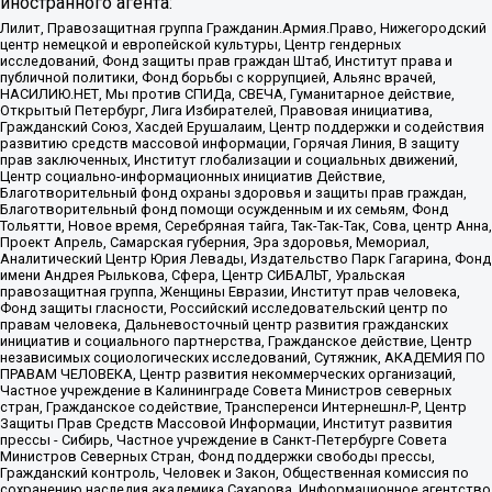
иностранного агента:
Лилит, Правозащитная группа Гражданин.Армия.Право, Нижегородский
центр немецкой и европейской культуры, Центр гендерных
исследований, Фонд защиты прав граждан Штаб, Институт права и
публичной политики, Фонд борьбы с коррупцией, Альянс врачей,
НАСИЛИЮ.НЕТ, Мы против СПИДа, СВЕЧА, Гуманитарное действие,
Открытый Петербург, Лига Избирателей, Правовая инициатива,
Гражданский Союз, Хасдей Ерушалаим, Центр поддержки и содействия
развитию средств массовой информации, Горячая Линия, В защиту
прав заключенных, Институт глобализации и социальных движений,
Центр социально-информационных инициатив Действие,
Благотворительный фонд охраны здоровья и защиты прав граждан,
Благотворительный фонд помощи осужденным и их семьям, Фонд
Тольятти, Новое время, Серебряная тайга, Так-Так-Так, Сова, центр Анна,
Проект Апрель, Самарская губерния, Эра здоровья, Мемориал,
Аналитический Центр Юрия Левады, Издательство Парк Гагарина, Фонд
имени Андрея Рылькова, Сфера, Центр СИБАЛЬТ, Уральская
правозащитная группа, Женщины Евразии, Институт прав человека,
Фонд защиты гласности, Российский исследовательский центр по
правам человека, Дальневосточный центр развития гражданских
инициатив и социального партнерства, Гражданское действие, Центр
независимых социологических исследований, Сутяжник, АКАДЕМИЯ ПО
ПРАВАМ ЧЕЛОВЕКА, Центр развития некоммерческих организаций,
Частное учреждение в Калининграде Совета Министров северных
стран, Гражданское содействие, Трансперенси Интернешнл-Р, Центр
Защиты Прав Средств Массовой Информации, Институт развития
прессы - Сибирь, Частное учреждение в Санкт-Петербурге Совета
Министров Северных Стран, Фонд поддержки свободы прессы,
Гражданский контроль, Человек и Закон, Общественная комиссия по
сохранению наследия академика Сахарова, Информационное агентство