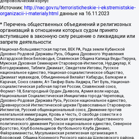
добровольческий корпус
Источник:
http://nac.gov.ru/terroristicheskie-i-ekstremistskie-
organizacii-i-materialy.html
данные на
16.11.2023
* Перечень общественных объединений и религиозных
организаций в отношении которых судом принято
вступившее в законную силу решение о ликвидации или
запрете деятельности:
Национал-большевистская партия, ВЕК РА, Рада земли Кубанской
Духовно Родовой Державы Русь, Община Духовного Управления
Асгардской Веси Беловодья, Славянская Община Капища Веды Перуна,
Мужская Духовная Семинария Староверов-Инглингов, Нурджулар, К
Богодержавию, Таблиги Джамаат, Свидетели Иеговы, Русское
национальное единство, Национал-социалистическое общество,
Джамаат мувахидов, Объединенный Вилайат Кабарды, Балкарии и
Карачая, Союз славян, Ат-Такфир Валь-Хиджра, Пит Буль, Национал-
социалистическая рабочая партия России, Славянский союз,
Формат-18, Благородный Орден Дьявола, Армия воли народа,
Национальная Социалистическая Инициатива города Череповца,
Духовно-Родовая Держава Русь, Русское национальное единство,
Древнерусской Инглистической церкви Православных Староверов-
Инглингов, Русский общенациональный союз, Движение против
нелегальной иммиграции, Кровь и Честь, О свободе совести и о
религиозных объединениях, Омская организация общественного
политического движения Русское национальное единство, Северное
Братство, Клуб Болельщиков Футбольного Клуба Динамо,
Файзрахманисты, Мусульманская религиозная организация п.
Боровский, Община Коренного Русского народа Щелковского района,