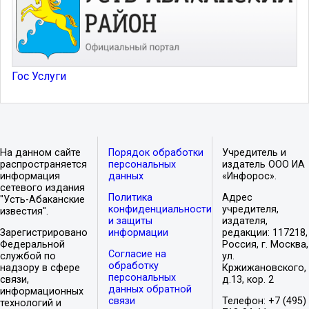
Гос Услуги
На данном сайте
Порядок обработки
Учредитель и
распространяется
персональных
издатель ООО ИА
информация
данных
«Инфорос».
сетевого издания
Политика
Адрес
"Усть-Абаканские
конфиденциальности
учредителя,
известия".
и защиты
издателя,
Зарегистрировано
информации
редакции: 117218,
Федеральной
Россия, г. Москва,
Согласие на
службой по
ул.
обработку
надзору в сфере
Кржижановского,
персональных
связи,
д.13, кор. 2
данных обратной
информационных
связи
Телефон: +7 (495)
технологий и