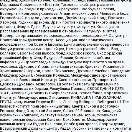
Международный центр электоральных исследований, Германский фонд
Маршалла Соединенных Штатов, Тихоокеанский центр защиты
окружающей среды и природных ресурсов, Свободная Россия,
Всемирный конгресс украинцев, Атлантический совет, Человек в беде,
Европейский фонд за демократию, Джеймстаунский фонд, Прожект
Хармони, Родники дракона, Врачи против насильственного извлечения
органов, Фалунь Дафа, Друзья Фалуньгун, Фалуньгун, Коалиция по
расследованию преследования в отношении Фалуньгун в Китае,
Всемирная организация по расследованию преследований Фалуньгун,
Пражский гражданский центр, Ассоциация школ политических
исследований при Совете Европы, Центр либеральной современности,
Форум русскоязычных европейцев, Немецко-русский обмен, Бард
колледж, Европейский выбор, Фонд Ходорковского, Оксфордский
российский фонд, Фонд Будущее России, Компания свободы
информации, Проект Медиа, Международное партнерство за права
человека, Духовное Управление Евангельских Христиан Украинской
Христианской Церкви, Новое Поколение, Духовное Учебное Заведение
Международный Библейский Колледж, Международное христианское
движение, Всемирный Институт Саентологических Предприятий,
Церковь Духовной Технологии, Европейская сеть организаций по
наблюдению за выборами, Республика Польша, СВОБОДНЫЙ ИДЕЛЬ-
УРАЛ, Ассоциация развития журналистики, IStories fonds, Королевский
Институт Международных Отношений, КРИМСЬКА ПРАВОЗАХИСНА
ГРУПА, Фонд имени Генриха Бёлля, Stichting Bellingcat, Bellingcat Ltd, The
Insider, Институт правовой инициативы Центральной и Восточной
Европы, Фонд Открытой Эстонии, Calvert 22 Foundation, Канадский
украинский конгресс, Институт Макдональда-Лорье, Украинская
национальная федерация Канады, Декабристы, Международный
научный центр им Вудро Вильсона, Свободная пресса, Возрождение,
Всеукраинский духовный центр , Риддл, Русский антивоенный комитет в