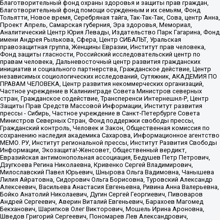
Благотворительный фонд охраны здоровья и защиты прав граждан,
Благотворительный фонд помощи осужденным и их семьям, Фонд
Тольятти, Новое время, Серебряная тайга, Так-Так-Так, Сова, центр Анна,
Проект Апрель, Самарская губерния, Эра здоровья, Мемориал,
Аналитический Центр Юрия Левады, Издательство Парк Гагарина, Фонд
имени Андрея Рылькова, Сфера, Центр СИБАЛЬТ, Уральская
правозащитная группа, Женщины Евразии, Институт прав человека,
Фонд защиты гласности, Российский исследовательский центр по
правам человека, Дальневосточный центр развития гражданских
инициатив и социального партнерства, Гражданское действие, Центр
независимых социологических исследований, Сутяжник, АКАДЕМИЯ ПО
ПРАВАМ ЧЕЛОВЕКА, Центр развития некоммерческих организаций,
Частное учреждение в Калининграде Совета Министров северных
стран, Гражданское содействие, Трансперенси Интернешнл-Р, Центр
Защиты Прав Средств Массовой Информации, Институт развития
прессы - Сибирь, Частное учреждение в Санкт-Петербурге Совета
Министров Северных Стран, Фонд поддержки свободы прессы,
Гражданский контроль, Человек и Закон, Общественная комиссия по
сохранению наследия академика Сахарова, Информационное агентство
МЕМО. РУ, Институт региональной прессы, Институт Развития Свободы
Информации, Экозащита!-Женсовет, Общественный вердикт,
Евразийская антимонопольная ассоциация, Бедушев Петр Петрович,
Дзугкоева Регина Николаевна, Кривенко Сергей Владимирович,
Милославский Павел Юрьевич, Шнырова Ольга Вадимовна, Чанышева
Лилия Айратовна, Сидорович Ольга Борисовна, Туровский Александр
Алексеевич, Васильева Анастасия Евгеньевна, Ривина Анна Валерьевна,
Бойко Анатолий Николаевич, Дугин Сергей Георгиевич, Пивоваров
Андрей Сергеевич, Аверин Виталий Евгеньевич, Барахоев Магомед
Бекханович, Шарипков Олег Викторович, Мошель Ирина Ароновна,
Шведов Григорий Сергеевич, Пономарев Лев Александрович,