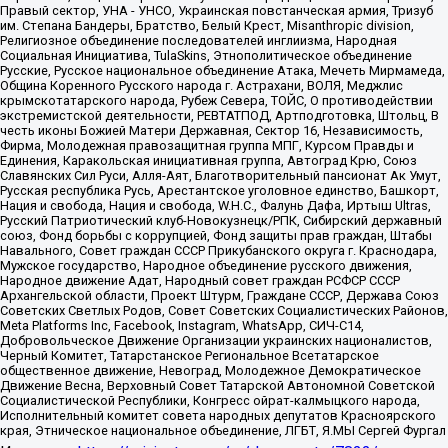
Правый сектор, УНА - УНСО, Украинская повстанческая армия, Тризуб
им. Степана Бандеры, Братство, Белый Крест, Misanthropic division,
Религиозное объединение последователей инглиизма, Народная
Социальная Инициатива, TulaSkins, Этнополитическое объединение
Русские, Русское национальное объединение Атака, Мечеть Мирмамеда,
Община Коренного Русского народа г. Астрахани, ВОЛЯ, Меджлис
крымскотатарского народа, Рубеж Севера, ТОЙС, О противодействии
экстремистской деятельности, РЕВТАТПОД, Артподготовка, Штольц, В
честь иконы Божией Матери Державная, Сектор 16, Независимость,
Фирма, Молодежная правозащитная группа МПГ, Курсом Правды и
Единения, Каракольская инициативная группа, Автоград Крю, Союз
Славянских Сил Руси, Алля-Аят, Благотворительный пансионат Ак Умут,
Русская республика Русь, Арестантское уголовное единство, Башкорт,
Нация и свобода, Нация и свобода, W.H.С., Фалунь Дафа, Иртыш Ultras,
Русский Патриотический клуб-Новокузнецк/РПК, Сибирский державный
союз, Фонд борьбы с коррупцией, Фонд защиты прав граждан, Штабы
Навального, Совет граждан СССР Прикубанского округа г. Краснодара,
Мужское государство, Народное объединение русского движения,
Народное движение Адат, Народный совет граждан РСФСР СССР
Архангельской области, Проект Штурм, Граждане СССР, Держава Союз
Советских Светлых Родов, Совет Советских Социалистических Районов,
Meta Platforms Inc, Facebook, Instagram, WhatsApp, СИЧ-С14,
Добровольческое Движение Организации украинских националистов,
Черный Комитет, Татарстанское Региональное Всетатарское
общественное движение, Невоград, Молодежное Демократическое
Движение Весна, Верховный Совет Татарской Автономной Советской
Социалистической Республики, Конгресс ойрат-калмыцкого народа,
Исполнительный комитет совета народных депутатов Красноярского
края, Этническое национальное объединение, ЛГБТ, Я.МЫ Сергей Фургал