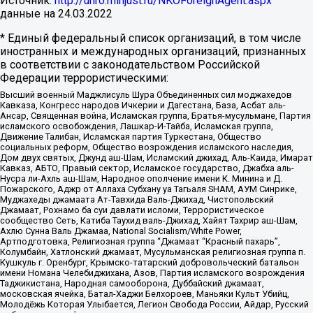
Источник:
http://unro.minjust.ru/NKOForeignAgent.aspx
данные на
24.03.2022
* Единый федеральный список организаций, в том числе
иностранных и международных организаций, признанных
в соответствии с законодательством Российской
Федерации террористическими:
Высший военный Маджлисуль Шура Объединенных сил моджахедов
Кавказа, Конгресс народов Ичкерии и Дагестана, База, Асбат аль-
Ансар, Священная война, Исламская группа, Братья-мусульмане, Партия
исламского освобождения, Лашкар-И-Тайба, Исламская группа,
Движение Талибан, Исламская партия Туркестана, Общество
социальных реформ, Общество возрождения исламского наследия,
Дом двух святых, Джунд аш-Шам, Исламский джихад, Аль-Каида, Имарат
Кавказ, АБТО, Правый сектор, Исламское государство, Джабха аль-
Нусра ли-Ахль аш-Шам, Народное ополчение имени К. Минина и Д.
Пожарского, Аджр от Аллаха Субхану уа Тагьаля SHAM, АУМ Синрике,
Муджахеды джамаата Ат-Тавхида Валь-Джихад, Чистопольский
Джамаат, Рохнамо ба суи давлати исломи, Террористическое
сообщество Сеть, Катиба Таухид валь-Джихад, Хайят Тахрир аш-Шам,
Ахлю Сунна Валь Джамаа, National Socialism/White Power,
Артподготовка, Религиозная группа “Джамаат “Красный пахарь”,
Колумбайн, Хатлонский джамаат, Мусульманская религиозная группа п.
Кушкуль г. Оренбург, Крымско-татарский добровольческий батальон
имени Номана Челебиджихана, Азов, Партия исламского возрождения
Таджикистана, Народная самооборона, Дуббайский джамаат,
московская ячейка, Батал-Хаджи Белхороев, Маньяки Культ Убийц,
Молодёжь Которая Улыбается, Легион Свобода России, Айдар, Русский