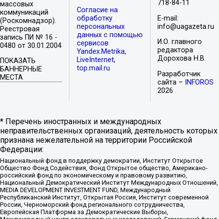
718-84-11
массовых
Согласие на
коммуникаций
обработку
E-mail:
(Роскомнадзор).
персональных
info@uagazeta.ru
Реестровая
данных с помощью
запись ПИ № 16 -
И.О. главного
сервисов
0480 от 30.01.2004
редактора
Yandex.Metrika,
Дорохова Н.В.
LiveInternet,
ПОКАЗАТЬ
top.mail.ru
БАННЕРНЫЕ
Разработчик
МЕСТА
сайта –
INFOROS
2026
* Перечень иностранных и международных
неправительственных организаций, деятельность которых
признана нежелательной на территории Российской
Федерации:
Национальный фонд в поддержку демократии, Институт Открытое
Общество Фонд Содействия, Фонд Открытое общество, Американо-
российский фонд по экономическому и правовому развитию,
Национальный Демократический Институт Международных Отношений,
MEDIA DEVELOPMENT INVESTMENT FUND, Международный
Республиканский Институт, Открытая Россия, Институт современной
России, Черноморский фонд регионального сотрудничества,
Европейская Платформа за Демократические Выборы,