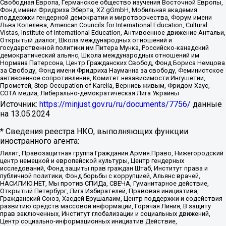
Свободная Европа, Германское общество изучения Восточной Европы,
Фонд имени Фридриха Эберта, XZ gGmbH, Мобильная академия
поддержки гендерной демократии и миротворчества, Форум имени
Льва Копелева, American Councils for International Education, Cultural
Vistas, Institute of International Education, Антивоенное движение Антальи,
Открытый диалог, Школа международных отношений и
государственной политики им Питера Мунка, Российско-канадский
демократический альянс, Школа международных отношений им
Нормана Патерсона, Центр Гражданских Свобод, Фонд Бориса Немцова
за Свободу, Фонд имени Фридриха Науманна за свободу, Феминистское
антивоенное сопротивление, Комитет независимости Ингушетии,
Прометей, Stop Occupation of Karelia, Вернись живым, Фридом Хаус,
СОТА медиа, Либерально-демократическая Лига Украины
Источник:
https://minjust.gov.ru/ru/documents/7756/
данные
на
13.05.2024
* Сведения реестра НКО, выполняющих функции
иностранного агента:
Лилит, Правозащитная группа Гражданин.Армия.Право, Нижегородский
центр немецкой и европейской культуры, Центр гендерных
исследований, Фонд защиты прав граждан Штаб, Институт права и
публичной политики, Фонд борьбы с коррупцией, Альянс врачей,
НАСИЛИЮ.НЕТ, Мы против СПИДа, СВЕЧА, Гуманитарное действие,
Открытый Петербург, Лига Избирателей, Правовая инициатива,
Гражданский Союз, Хасдей Ерушалаим, Центр поддержки и содействия
развитию средств массовой информации, Горячая Линия, В защиту
прав заключенных, Институт глобализации и социальных движений,
Центр социально-информационных инициатив Действие,