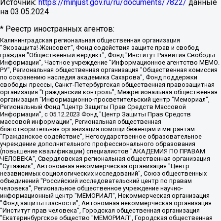
Источник:
https://minjust.gov.ru/ru/documents/7822/
данные
на
03.05.2024
* Реестр иностранных агентов:
Калининградская региональная общественная организация "Экозащита!-Женсовет", Фонд содействия защите прав и свобод граждан "Общественный вердикт", Фонд "Институт Развития Свободы Информации", Частное учреждение "Информационное агентство МЕМО. РУ", Региональная общественная организация "Общественная комиссия по сохранению наследия академика Сахарова", Фонд поддержки свободы прессы, Санкт-Петербургская общественная правозащитная организация "Гражданский контроль", Межрегиональная общественная организация "Информационно-просветительский центр "Мемориал", Региональный Фонд "Центр Защиты Прав Средств Массовой Информации", с 05.12.2023 Фонд "Центр Защиты Прав Средств массовой информации", Региональная общественная благотворительная организация помощи беженцам и мигрантам "Гражданское содействие", Негосударственное образовательное учреждение дополнительного профессионального образования (повышение квалификации) специалистов "АКАДЕМИЯ ПО ПРАВАМ ЧЕЛОВЕКА", Свердловская региональная общественная организация "Сутяжник", Автономная некоммерческая организация "Центр независимых социологических исследований", Союз общественных объединений "Российский исследовательский центр по правам человека", Региональное общественное учреждение научно-информационный центр "МЕМОРИАЛ", Некоммерческая организация "Фонд защиты гласности", Автономная некоммерческая организация "Институт прав человека", Городская общественная организация "Екатеринбургское общество "МЕМОРИАЛ", Городская общественная организация "Рязанское историко-просветительское и правозащитное общество "Мемориал" (Рязанский Мемориал), Челябинский региональный орган общественной самодеятельности – женское общественное объединение "Женщины Евразии", Челябинский региональный орган общественной самодеятельности "Уральская правозащитная группа", Фонд содействия защите здоровья и социальной справедливости имени Андрея Рылькова, Автономная Некоммерческая Организация "Аналитический Центр Юрия Левады", Автономная некоммерческая организация социальной поддержки населения "Проект Апрель", Региональная общественная организация помощи женщинам и детям, находящимся в кризисной ситуации "Информационно-методический центр "Анна", Фонд содействия развитию массовых коммуникаций и правовому просвещению "Так-так-Так", Фонд содействия устойчивому развитию "Серебряная тайга", Свердловский региональный общественный фонд социальных проектов "Новое время", "Idel.Реалии", Кавказ.Реалии, Крым.Реалии, Телеканал Настоящее Время, Татаро-башкирская служба Радио Свобода (Azatliq Radiosi), Радио Свободная Европа/Радио Свобода (PCE/PC), "Сибирь.Реалии", "Фактограф", Благотворительный фонд помощи осужденным и их семьям, Автономная некоммерческая организация "Институт глобализации и социальных движений", Фонд "В защиту прав заключенных", Частное учреждение "Центр поддержки и содействия развитию средств массовой информации", Пензенский региональный общественный благотворительный фонд "Гражданский союз", "Север.Реалии", Некоммерческая организация Фонд "Правовая инициатива", Общество с ограниченной ответственностью "Радио Свободная Европа/Радио Свобода", Чешское информационное агентство "MEDIUM-ORIENT", Красноярская региональная общественная организация "Мы против СПИДа", Камалягин Денис Николаевич, Маркелов Сергей Евгеньевич, Пономарев Лев Александрович, Савицкая Людмила Алексеевна, Автономная некоммерческая организация "Центр по работе с проблемой насилия "НАСИЛИЮ.НЕТ", Межрегиональный профессиональный союз работников здравоохранения "Альянс врачей", Юридическое лицо, зарегистрированное в Латвийской Республике, SIA "Medusa Project" (регистрационный номер 40103797863, дата регистрации 10.06.2014), Некоммерческая организация "Фонд по борьбе с коррупцией", Автономная некоммерческая организация "Институт права и публичной политики", Баданин Роман Сергеевич, Гликин Максим Александрович, Железнова Мария Михайловна, Лукьянова Юлия Сергеевна, Маетная Елизавета Витальевна, Маняхин Петр Борисович, Чуракова Ольга Владимировна, Ярош Юлия Петровна, Юридическое лицо "The Insider SIA", зарегистрированное в Риге, Латвийская Республика (дата регистрации 26.06.2015), являющееся администратором доменного имени интернет-издания "The Insider SIA", https://theins.ru, Постернак Алексей Евгеньевич, Рубин Михаил Аркадьевич, Анин Роман Александрович, Юридическое лицо Istories fonds, зарегистрированное в Латвийской Республике (регистрационный номер 50008295751, дата регистрации 24.02.2020), Великовский Дмитрий Александрович, Долинина Ирина Николаевна, Мароховская Алеся Алексеевна, Шлейнов Роман Юрьевич, Шмагун Олеся Валентиновна, Общество с ограниченной ответственностью "Альтаир 2021", Общество с ограниченной ответственностью "Вега 2021", Общество с ограниченной ответственностью "Главный редактор 2021", Общество с ограниченной ответственностью "Ромашки монолит", Важенков Артем Валерьевич, Ивановская областная общественная организация "Центр гендерных исследований", Гурман Юрий Альбертович, Медиапроект "ОВД-Инфо", Егоров Владимир Владимирович, Жилинский Владимир Александрович, Общество с ограниченной ответственностью "ЗП", Иванова София Юрьевна, Карезина Инна Павловна, Кильтау Екатерина Викторовна, Петров Алексей Викторович, Пискунов Сергей Евгеньевич, Смирнов Сергей Сергеевич, Тихонов Михаил Сергеевич, Общество с ограниченной ответственностью "ЖУРНАЛИСТ-ИНОСТРАННЫЙ АГЕНТ", Арапова Галина Юрьевна, Вольтская Татьяна Анатольевна, Американская компания "Mason G.E.S. Anonymous Foundation" (США), являющаяся владельцем интернет-издания https://mnews.world/, Компания "Stichting Bellingcat", зарегистрированная в Нидерландах (дата регистрации 11.07.2018), Захаров Андрей Вячеславович, Клепиковская Екатерина Дмитриевна, Общество с ограниченной ответственностью "МЕМО", Перл Роман Александрович, Симонов Евгений Алексеевич, Соловьева Елена Анатольевна, Сотников Даниил Владимирович, Сурначева Елизавета Дмитриевна, Автономная некоммерческая организация по защите прав человека и информированию населения "Якутия – Наше Мнение", Общество с ограниченной ответственностью "Москоу диджитал медиа", с 26.01.2023 Общество с ограниченной ответственностью "Чайка Белые сады", Ветошкина Валерия Валерьевна, Заговора Максим Александрович, Межрегиональное общественное движение "Российская ЛГБТ - сеть", Оленичев Максим Владимирович, Павлов Иван Юрьевич, Скворцова Елена Сергеевна, Общество с ограниченной ответственностью "Как бы инагент", Кочетков Игорь Викторович, Общество с ограниченной ответственностью "Честные выборы", Еланчик Олег Александрович, Общество с ограниченной ответственностью "Нобелевский призыв", Гималова Регина Эмилевна, Григорьев Андрей Валерьевич, Григорьева Алина Александровна, Ассоциация по содействию защите прав призывников, альтернативнослужащих и военнослужащих "Правозащитная группа "Гражданин.Армия.Право", Хисамова Регина Фаритовна, Автономная некоммерческая организация по реализации социально-правовых программ "Лилит", Дальневосточное общественное движение "Маяк", Санкт-Петербургская ЛГБТ-инициативная группа "Выход", Инициативная группа ЛГБТ+ "Реверс", Алексеев Андрей Викторович, Бекбулатова Таисия Львовна, Беляев Иван Михайлович, Владыкина Елена Сергеевна, Гельман Марат Александрович, Никульшина Вероника Юрьевна, Толоконникова Надежда Андреевна, Шендерович Виктор Анатольевич, Общество с ограниченной ответственностью "Данное сообщение", Общество с ограниченной ответственностью Издательский дом "Новая глава", Айнбиндер Александра Александровна, Московский комьюнити-центр для ЛГБТ+инициатив, Благотворительный фонд развития филантропии, Deutsche Welle (Германия, Kurt-Schumacher-Strasse 3, 53113 Bonn), Борзунова Мария Михайловна, Воробьев Виктор Викторович, Голубева Анна Львовна, Константинова Алла Михайловна, Малкова Ирина Владимировна, Мурадов Мурад Абдулгалимович, Осетинская Елизавета Николаевна, Понасенков Евгений Николаевич, Ганапольский Матвей Юрьевич, Киселев Евгений Алексеевич, Борухович Ирина Григорьевна, Дремин Иван Тимофеевич, Дубровский Дмитрий Викторович, Красноярская региональная общественная организация поддержки и развития альтернативных образовательных технологий и межкультурных коммуникаций "ИНТЕРРА", Маяковская Екатерина Алексеевна, Фейгин Марк Захарович, Филимонов Андрей Викторович, Дзугкоева Регина Николаевна, Доброхотов Роман Александрович, Дудь Юрий Александрович, Елкин Сергей Владимирович, Кругликов Кирилл Игоревич, Сабунаева Мария Леонидовна, Семенов Алексей Владимирович, Шаинян Карен Багратович, Шульман Екатерина Михайловна, Асафьев Артур Валерьевич, Вахштайн Виктор Семенович, Венедиктов Алексей Алексеевич, Лушникова Екатерина Евгеньевна, Волков Леонид Михайлович, Невзоров Александр Глебович, Пархоменко Сергей Борисович, Сироткин Ярослав Николаевич, Кара-Мурза Владимир Владимирович, Баранова Наталья Владимировна, Гозман Леонид Яковлевич, Кагарлицкий Борис Юльевич, Климарев Михаил Валерьевич, Милов Владимир Станиславович, Автономная некоммерческая организация Краснодарский центр современного искусства "Типография", Моргенштерн Алишер Тагирович, Соболь Любовь Эдуардовна, Общество с ограниченной ответственностью "ЛИЗА НОРМ", Каспаров Гарри Кимович, Ходорковский Михаил Борисович, Общество с ограниченной ответственностью "Апрельские тезисы", Данилович Ирина Брониславовна, Кашин Олег Владимирович, Петров Николай Владимирович, Пивоваров Алексей Владимирович, Соколов Михаил Владимирович, Цветкова Юлия Владимировна, Чичваркин Евгений Александрович, Комитет против пыток/Команда против пыток, Общество с ограниченной ответственностью "Первый научный", Общество с ограниченной ответственностью "Вертолет и ко", Белоцерковская Вероника Борисовна, Кац Максим Евгеньевич, Лазарева Татьяна Юрьевна, Шаведдинов Руслан Табризович, Яшин Илья Валерьевич, Общество с ограниченной ответственностью "Иноагент ААВ", Алешковский Дмитрий Петрович, Альбац Евгения Марковна, Быков Дмитрий Львович, Галямина Юлия Евгеньевна, Лойко Сергей Леонидович, Мартынов Кирилл Константинович, Медведев Сергей Александрович, Крашенинников Федор Геннадиевич, Гордеева Катерина Вл