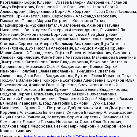
Каргалицкий Борис Юльевич, Созаев Валерий Валерьевич, Исламов
Тимур Рифгатович, Романова Ольга Евгеньевна, Щаров Сергей
Алексадрович, Цирульников Борис Альбертович, Гасан Ольга Павловна,
Паутов Юрий Анатольевич, Верховский Александр Маркович,
Пислакова-Паркер Марина Петровна, Кочеткова Татьяна
Владимировна, Чуркина Наталья Валерьевна, Акимова Татьяна
Николаевна, Золотарева Екатерина Александровна, Рачинский Ян
Збигневич, Жемкова Елена Борисовна, Гудков Лев Дмитриевич,
Илларионова Юлия Юрьевна, Саранг Анна Васильевна, Захарова
Светлана Сергеевна, Аверин Владимир Анатольевич, Щур Татьяна
Михайловна, Щур Николай Алексеевич, Блинушов Андрей Юрьевич,
Мосин Алексей Геннадьевич, Гефтер Валентин Михайлович, Симонов
Алексей Кириллович, Флиге Ирина Анатольевна, Мельникова Валентина
Дмитриевна, Вититинова Елена Владимировна, Баженова Светлана
Куприяновна, Максимов Сергей Владимирович, Беляев Сергей
Иванович, Голубева Елена Николаевна, Ганнушкина Светлана
Алексеевна, Закс Елена Владимировна, Буртина Елена Юрьевна, Гендель
Людмила Залмановна, Кокорина Екатерина Алексеевна, Шуманов Илья
Вячеславович, Арапова Галина Юрьевна, Свечников Анатолий
Мариевич, Прохоров Вадим Юрьевич, Шахова Елена Владимировна,
Подузов Сергей Васильевич, Протасова Ирина Вячеславовна,
Литинский Леонид Борисович, Лукашевский Сергей Маркович, Бахмин
Вячеслав Иванович, Шабад Анатолий Ефимович, Сухих Дарья
Николаевна, Орлов Олег Петрович, Добровольская Анна Дмитриевна,
Королева Александра Евгеньевна, Смирнов Владимир Александрович,
Вицин Сергей Ефимович, Золотухин Борис Андреевич, Левинсон Лев
Семенович, Локшина Татьяна Иосифовна, Орлов Олег Петрович,
Полякова Мара Федоровна, Резник Генри Маркович, Захаров Герман
Константинович