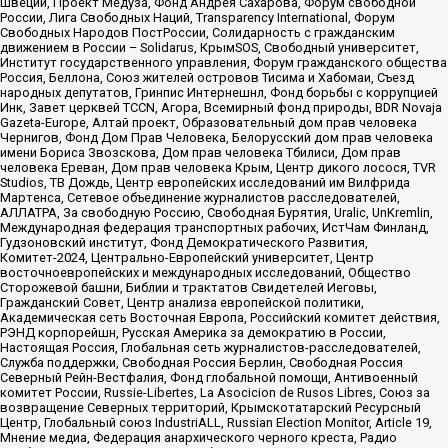
Швеции, Проект Медуза, Фонд Андрея Сахарова, Форум свободной
России, Лига Свободных Наций, Transparеncy International, Форум
Свободных Народов ПостРоссии, Солидарность с гражданским
движением в России – Solidarus, КрымSOS, Свободный университет,
Институт государственного управления, Форум гражданского общества
Россия, Беллона, Союз жителей островов Тисима и Хабомаи, Съезд
народных депутатов, Гринпис Интернешнл, Фонд борьбы с коррупцией
Инк, Завет церквей TCCN, Агора, Всемирный фонд природы, BDR Novaja
Gazeta-Europe, Алтай проект, Образовательный дом прав человека
Чернигов, Фонд Дом Прав Человека, Белорусский дом прав человека
имени Бориса Звозскова, Дом прав человека Тбилиси, Дом прав
человека Ереван, Дом прав человека Крым, Центр дикого лосося, TVR
Studios, ТВ Дождь, Центр европейских исследований им Вилфрида
Мартенса, Сетевое объединение журналистов расследователей,
АЛЛАТРА, За свободную Россию, Свободная Бурятия, Uralic, UnKremlin,
Международная федерация транспортных рабочих, ИстЧам Финланд,
Гудзоновский институт, Фонд Демократического Развития,
Комитет-2024, Центрально-Европейский университет, Центр
восточноевропейских и международных исследований, Общество
Сторожевой башни, Библии и трактатов Свидетелей Иеговы,
Гражданский Совет, Центр анализа европейской политики,
Академическая сеть Восточная Европа, Российский комитет действия,
РЭНД корпорейшн, Русская Америка за демократию в России,
Настоящая Россия, Глобальная сеть журналистов-расследователей,
Служба поддержки, Свободная Россия Берлин, Свободная Россия
Северный Рейн-Вестфалия, Фонд глобальной помощи, Антивоенный
комитет России, Russie-Libertes, La Asocicion de Rusos Libres, Союз за
возвращение Северных территорий, Крымскотатарский Ресурсный
Центр, Глобальный союз IndustriALL, Russian Election Monitor, Article 19,
Мнение медиа, Федерация анархического черного креста, Радио