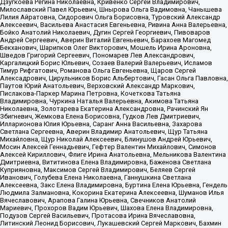
Дзугкоева Регина Николаевна, Кривенко Сергей Владимирович,
Милославский Павел Юрьевич, Шнырова Ольга Вадимовна, Чанышева
Лилия Айратовна, Сидорович Ольга Борисовна, Туровский Александр
Алексеевич, Васильева Анастасия Евгеньевна, Ривина Анна Валерьевна,
Бойко Анатолий Николаевич, Дугин Сергей Георгиевич, Пивоваров
Андрей Сергеевич, Аверин Виталий Евгеньевич, Барахоев Магомед
Бекханович, Шарипков Олег Викторович, Мошель Ирина Ароновна,
Шведов Григорий Сергеевич, Пономарев Лев Александрович,
Каргалицкий Борис Юльевич, Созаев Валерий Валерьевич, Исламов
Тимур Рифгатович, Романова Ольга Евгеньевна, Щаров Сергей
Алексадрович, Цирульников Борис Альбертович, Гасан Ольга Павловна,
Паутов Юрий Анатольевич, Верховский Александр Маркович,
Пислакова-Паркер Марина Петровна, Кочеткова Татьяна
Владимировна, Чуркина Наталья Валерьевна, Акимова Татьяна
Николаевна, Золотарева Екатерина Александровна, Рачинский Ян
Збигневич, Жемкова Елена Борисовна, Гудков Лев Дмитриевич,
Илларионова Юлия Юрьевна, Саранг Анна Васильевна, Захарова
Светлана Сергеевна, Аверин Владимир Анатольевич, Щур Татьяна
Михайловна, Щур Николай Алексеевич, Блинушов Андрей Юрьевич,
Мосин Алексей Геннадьевич, Гефтер Валентин Михайлович, Симонов
Алексей Кириллович, Флиге Ирина Анатольевна, Мельникова Валентина
Дмитриевна, Вититинова Елена Владимировна, Баженова Светлана
Куприяновна, Максимов Сергей Владимирович, Беляев Сергей
Иванович, Голубева Елена Николаевна, Ганнушкина Светлана
Алексеевна, Закс Елена Владимировна, Буртина Елена Юрьевна, Гендель
Людмила Залмановна, Кокорина Екатерина Алексеевна, Шуманов Илья
Вячеславович, Арапова Галина Юрьевна, Свечников Анатолий
Мариевич, Прохоров Вадим Юрьевич, Шахова Елена Владимировна,
Подузов Сергей Васильевич, Протасова Ирина Вячеславовна,
Литинский Леонид Борисович, Лукашевский Сергей Маркович, Бахмин