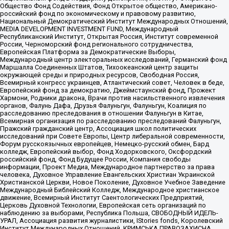
Общество Фонд Содействия, Фонд Открытое общество, Американо-
российский фонд по экономическому и правовому развитию,
Национальный Демократический Институт Международных Отношений,
MEDIA DEVELOPMENT INVESTMENT FUND, Международный
Республиканский Институт, Открытая Россия, Институт современной
России, Черноморский фонд регионального сотрудничества,
Европейская Платформа за Демократические Выборы,
Международный центр электоральных исследований, Германский фонд
Маршалла Соединенных Штатов, Тихоокеанский центр защиты
окружающей среды и природных ресурсов, Свободная Россия,
Всемирный конгресс украинцев, Атлантический совет, Человек в беде,
Европейский фонд за демократию, Джеймстаунский фонд, Прожект
Хармони, Родники дракона, Врачи против насильственного извлечения
органов, Фалунь Дафа, Друзья Фалуньгун, Фалуньгун, Коалиция по
расследованию преследования в отношении Фалуньгун в Китае,
Всемирная организация по расследованию преследований Фалуньгун,
Пражский гражданский центр, Ассоциация школ политических
исследований при Совете Европы, Центр либеральной современности,
Форум русскоязычных европейцев, Немецко-русский обмен, Бард
колледж, Европейский выбор, Фонд Ходорковского, Оксфордский
российский фонд, Фонд Будущее России, Компания свободы
информации, Проект Медиа, Международное партнерство за права
человека, Духовное Управление Евангельских Христиан Украинской
Христианской Церкви, Новое Поколение, Духовное Учебное Заведение
Международный Библейский Колледж, Международное христианское
движение, Всемирный Институт Саентологических Предприятий,
Церковь Духовной Технологии, Европейская сеть организаций по
наблюдению за выборами, Республика Польша, СВОБОДНЫЙ ИДЕЛЬ-
УРАЛ, Ассоциация развития журналистики, IStories fonds, Королевский
Институт Международных Отношений, КРИМСЬКА ПРАВОЗАХИСНА