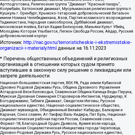
Артподготовка, Религиозная группа “Джамаат “Красный пахарь”,
Колумбайн, Хатлонский джамаат, Мусульманская религиозная группа п.
Кушкуль г. Оренбург, Крымско-татарский добровольческий батальон
имени Номана Челебиджихана, Азов, Партия исламского возрождения
Таджикистана, Народная самооборона, Дуббайский джамаат,
московская ячейка, Батал-Хаджи Белхороев, Маньяки Культ Убийц,
Молодёжь Которая Улыбается, Легион Свобода России, Айдар, Русский
добровольческий корпус
Источник:
http://nac.gov.ru/terroristicheskie-i-ekstremistskie-
organizacii-i-materialy.html
данные на
16.11.2023
* Перечень общественных объединений и религиозных
организаций в отношении которых судом принято
вступившее в законную силу решение о ликвидации или
запрете деятельности:
Национал-большевистская партия, ВЕК РА, Рада земли Кубанской
Духовно Родовой Державы Русь, Община Духовного Управления
Асгардской Веси Беловодья, Славянская Община Капища Веды Перуна,
Мужская Духовная Семинария Староверов-Инглингов, Нурджулар, К
Богодержавию, Таблиги Джамаат, Свидетели Иеговы, Русское
национальное единство, Национал-социалистическое общество,
Джамаат мувахидов, Объединенный Вилайат Кабарды, Балкарии и
Карачая, Союз славян, Ат-Такфир Валь-Хиджра, Пит Буль, Национал-
социалистическая рабочая партия России, Славянский союз,
Формат-18, Благородный Орден Дьявола, Армия воли народа,
Национальная Социалистическая Инициатива города Череповца,
Духовно-Родовая Держава Русь, Русское национальное единство,