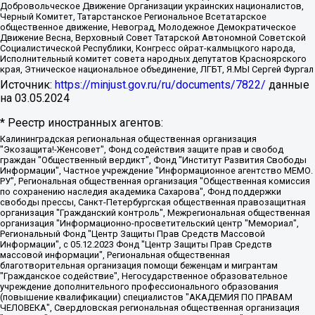
Добровольческое Движение Организации украинских националистов,
Черный Комитет, Татарстанское Региональное Всетатарское
общественное движение, Невоград, Молодежное Демократическое
Движение Весна, Верховный Совет Татарской Автономной Советской
Социалистической Республики, Конгресс ойрат-калмыцкого народа,
Исполнительный комитет совета народных депутатов Красноярского
края, Этническое национальное объединение, ЛГБТ, Я.МЫ Сергей Фургал
Источник:
https://minjust.gov.ru/ru/documents/7822/
данные
на
03.05.2024
* Реестр иностранных агентов:
Калининградская региональная общественная организация "Экозащита!-Женсовет", Фонд содействия защите прав и свобод граждан "Общественный вердикт", Фонд "Институт Развития Свободы Информации", Частное учреждение "Информационное агентство МЕМО. РУ", Региональная общественная организация "Общественная комиссия по сохранению наследия академика Сахарова", Фонд поддержки свободы прессы, Санкт-Петербургская общественная правозащитная организация "Гражданский контроль", Межрегиональная общественная организация "Информационно-просветительский центр "Мемориал", Региональный Фонд "Центр Защиты Прав Средств Массовой Информации", с 05.12.2023 Фонд "Центр Защиты Прав Средств массовой информации", Региональная общественная благотворительная организация помощи беженцам и мигрантам "Гражданское содействие", Негосударственное образовательное учреждение дополнительного профессионального образования (повышение квалификации) специалистов "АКАДЕМИЯ ПО ПРАВАМ ЧЕЛОВЕКА", Свердловская региональная общественная организация "Сутяжник", Автономная некоммерческая организация "Центр независимых социологических исследований", Союз общественных объединений "Российский исследовательский центр по правам человека", Региональное общественное учреждение научно-информационный центр "МЕМОРИАЛ", Некоммерческая организация "Фонд защиты гласности", Автономная некоммерческая организация "Институт прав человека", Городская общественная организация "Екатеринбургское общество "МЕМОРИАЛ", Городская общественная организация "Рязанское историко-просветительское и правозащитное общество "Мемориал" (Рязанский Мемориал), Челябинский региональный орган общественной самодеятельности – женское общественное объединение "Женщины Евразии", Челябинский региональный орган общественной самодеятельности "Уральская правозащитная группа", Фонд содействия защите здоровья и социальной справедливости имени Андрея Рылькова, Автономная Некоммерческая Организация "Аналитический Центр Юрия Левады", Автономная некоммерческая организация социальной поддержки населения "Проект Апрель", Региональная общественная организация помощи женщинам и детям, находящимся в кризисной ситуации "Информационно-методический центр "Анна", Фонд содействия развитию массовых коммуникаций и правовому просвещению "Так-так-Так", Фонд содействия устойчивому развитию "Серебряная тайга", Свердловский региональный общественный фонд социальных проектов "Новое время", "Idel.Реалии", Кавказ.Реалии, Крым.Реалии, Телеканал Настоящее Время, Татаро-башкирская служба Радио Свобода (Azatliq Radiosi), Радио Свободная Европа/Радио Свобода (PCE/PC), "Сибирь.Реалии", "Фактограф", Благотворительный фонд помощи осужденным и их семьям, Автономная некоммерческая организация "Институт глобализации и социальных движений", Фонд "В защиту прав заключенных", Частное учреждение "Центр поддержки и содействия развитию средств массовой информации", Пензенский региональный общественный благотворительный фонд "Гражданский союз", "Север.Реалии", Некоммерческая организация Фонд "Правовая инициатива", Общество с ограниченной ответственностью "Радио Свободная Европа/Радио Свобода", Чешское информационное агентство "MEDIUM-ORIENT", Красноярская региональная общественная организация "Мы против СПИДа", Камалягин Денис Николаевич, Маркелов Сергей Евгеньевич, Пономарев Лев Александрович, Савицкая Людмила Алексеевна, Автономная некоммерческая организация "Центр по работе с проблемой насилия "НАСИЛИЮ.НЕТ", Межрегиональный профессиональный союз работников здравоохранения "Альянс врачей", Юридическое лицо, зарегистрированное в Латвийской Республике, SIA "Medusa Project" (регистрационный номер 40103797863, дата регистрации 10.06.2014), Некоммерческая организация "Фонд по борьбе с коррупцией", Автономная некоммерческая организация "Институт права и публичной политики", Баданин Роман Сергеевич, Гликин Максим Александрович, Железнова Мария Михайловна, Лукьянова Юлия Сергеевна, Маетная Елизавета Витальевна, Маняхин Петр Борисович, Чуракова Ольга Владимировна, Ярош Юлия Петровна, Юридическое лицо "The Insider SIA", зарегистрированное в Риге, Латвийская Республика (дата регистрации 26.06.2015), являющееся администратором доменного имени интернет-издания "The Insider SIA", https://theins.ru, Постернак Алексей Евгеньевич, Рубин Михаил Аркадьевич, Анин Роман Александрович, Юридическое лицо Istories fonds, зарегистрированное в Латвийской Республике (регистрационный номер 50008295751, дата регистрации 24.02.2020), Великовский Дмитрий Александрович, Долинина Ирина Николаевна, Мароховская Алеся Алексеевна, Шлейнов Роман Юрьевич, Шмагун Олеся Валентиновна, Общество с ограниченной ответственностью "Альтаир 2021", Общество с ограниченной ответственностью "Вега 2021", Общество с ограниченной ответственностью "Главный редактор 2021", Общество с ограниченной ответственностью "Ромашки монолит", Важенков Артем Валерьевич, Ивановская областная общественная организация "Центр гендерных исследований", Гурман Юрий Альбертович, Медиапроект "ОВД-Инфо", Егоров Владимир Владимирович, Жилинский Владимир Александрович, Общество с ограниченной ответственностью "ЗП", Иванова София Юрьевна, Карезина Инна Павловна, Кильтау Екатерина Викторовна, Петров Алексей Викторович, Пискунов Сергей Евгеньевич, Смирнов Сергей Сергеевич, Тихонов Михаил Сергеевич, Общество с ограниченной ответственностью "ЖУРНАЛИСТ-ИНОСТРАННЫЙ АГЕНТ", Арапова Галина Юрьевна, Вольтская Татьяна Анатольевна, Американская компания "Mason G.E.S. Anonymous Foundation" (США), являющаяся владельцем интернет-издания https://mnews.world/, Компания "Stichting Bellingcat", зарегистрированная в Нидерландах (дата регистрации 11.07.2018), Захаров Андрей Вячеславович, Клепиковская Екатерина Дмитриевна, Общество с ограниченной ответственностью "МЕМО", Перл Роман Александрович, Симонов Евгений Алексеевич, Соловьева Елена Анатольевна, Сотников Даниил Владимирович, Сурначева Елизавета Дмитриевна, Автономная некоммерческая организация по защите прав человека и информированию населения "Якутия – Наше Мнение", Общество с ограниченной ответственностью "Москоу диджитал медиа", с 26.01.2023 Общество с ограниченной ответственностью "Чайка Белые сады", Ветошкина Валерия Валерьевна, Заговора Максим Александрович, Межрегиональное общественное движение "Российская ЛГБТ - сеть", Оленичев Максим Владимирович, Павлов Иван Юрьевич, Скворцова Елена Сергеевна, Общество с ограниченной ответственностью "Как бы инагент", Кочетков Игорь Викторович, Общество с ограниченной ответственностью "Честные выборы", Еланчик Олег Александрович, Общество с ограниченной ответственностью "Нобелевский призыв", Гималова Регина Эмилевна, Григорьев Андрей Валерьевич, Григорьева Алина Александровна, Ассоциация по содействию защите прав призывников, альтернативнослужащих и военнослужащих "Правозащитная группа "Гражданин.Армия.Право", Хисамова Регина Фаритовна, Автономная некоммерческая организация по реализации социально-правовых программ "Лилит", Дальневосточное общественное движение "Маяк", Санкт-Петербургская ЛГБТ-инициативная группа "Выход", Инициативная группа ЛГБТ+ "Реверс", Алексеев Андрей Викторович, Бекбулатова Таисия Львовна, Беляев Иван Михайлович, Владыкина Елена Сергеевна, Гельман Марат Александрович, Никульшина Вероника Юрьевна, Толоконникова Надежда Андреевна, Шендерович Виктор Анатольевич, Общество с ограниченной ответственностью "Данное сообщение", Общество с ограниченной ответственностью Издательский дом "Новая глава", Айнбиндер Александра Александровна, Московский комьюнити-центр для ЛГБТ+инициатив, Благотворительный фонд развития филантропии, Deutsche Welle (Германия, Kurt-Schumacher-Strasse 3, 53113 Bonn), Борзунова Мария Михайловна, Воробьев Виктор Викторович, Голубева Анна Львовна, Константинова Алла Михайловна, Малкова Ирина Владимировна, Мурадов Мурад Абдулгалимович, Осетинская Елизавета Николаевна, Понасенков Евгений Николаевич, Ганапольский Матвей Юрьевич, Киселев Евгений Алексеевич, Борухович Ирина Григорьевна, Дремин Иван Тимофеевич, Дубровский Дмитрий Викторович, Красноярская региональная общественная организация поддержки и развития альтернативных образовательных технологий и межкультурных коммуникаций "ИНТЕРРА", Маяковская Екатерина Алексеевна, Фейгин Марк Захарович, Филимонов Андрей Викторович, Дзугкоева Регина Николаевна, Доброхотов Роман Александрович, Дудь Юрий Александрович, Елкин Сергей Владимирович, Кругликов Кирилл Игоревич, Сабунаева Мария Леонидовна, Семенов Алексей Владимирович, Шаинян Карен Багратович, Шульман Екатерина Михайловна, Асафьев Артур Валерьевич, Вахштайн Виктор Семенович, Венедиктов Алексей Алексеевич, Лушникова Екатерина Евгеньевна, Волков Леонид Михайлович, Невзоров Александр Глебович, Пархоменко Сергей Борисович, Сироткин Ярослав Николаевич, Кара-Мурза Владимир Владимирович, Баранова Наталья Владимировна, Гозман Леонид Яковлевич, Кагарлицкий Борис Юльевич, Климарев Михаил Валерьевич, Милов Владимир Станиславович, Автономная некоммерческая организация Краснодарский центр современного искусства "Типография", Моргенштерн Алишер Тагирович, Соболь Любовь Эдуардовна, Общество с ограниченной ответственностью "ЛИЗА НОРМ", Каспаров Гарри Кимович, Ходорковский Михаил Борисович, Общество с ограниченной ответственностью "Апрельские тезисы", Данилович Ирина Брониславовна, Кашин Олег Владимирович, Петров Николай Владимирович, Пивоваров Алексей Владимирович, Соколов Михаил Владимирович, Цветкова Юлия Владимировна, Чичваркин Евгений Александрович, Комитет против пыток/Команда против пыток, Общество с ограниченной ответственностью "Первый научный", Общество с ограниченной ответственностью "Вертолет и ко", Белоцерковская Вероника Борисовна, Кац Максим Евгеньевич, Лазарева Татьяна Юрьевна, Шаведдинов Руслан Табризович, Яшин Илья Валерьевич, Общество с ограниченной ответственностью "Иноагент ААВ", Алешковский Дмитрий Петрович, Альбац Евгения Марковна, Быков Дмитрий Львович, Галямина Юлия Евгеньевна, Лойко Сергей Леонидович, Мартынов Кирилл Константинович, Медведев Сергей Александрович, Крашенинников Федор Геннадиевич, Гордеева Катерина Вл