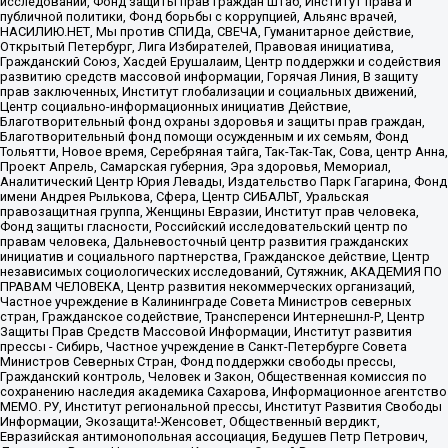
исследований, Фонд защиты прав граждан Штаб, Институт права и
публичной политики, Фонд борьбы с коррупцией, Альянс врачей,
НАСИЛИЮ.НЕТ, Мы против СПИДа, СВЕЧА, Гуманитарное действие,
Открытый Петербург, Лига Избирателей, Правовая инициатива,
Гражданский Союз, Хасдей Ерушалаим, Центр поддержки и содействия
развитию средств массовой информации, Горячая Линия, В защиту
прав заключенных, Институт глобализации и социальных движений,
Центр социально-информационных инициатив Действие,
Благотворительный фонд охраны здоровья и защиты прав граждан,
Благотворительный фонд помощи осужденным и их семьям, Фонд
Тольятти, Новое время, Серебряная тайга, Так-Так-Так, Сова, центр Анна,
Проект Апрель, Самарская губерния, Эра здоровья, Мемориал,
Аналитический Центр Юрия Левады, Издательство Парк Гагарина, Фонд
имени Андрея Рылькова, Сфера, Центр СИБАЛЬТ, Уральская
правозащитная группа, Женщины Евразии, Институт прав человека,
Фонд защиты гласности, Российский исследовательский центр по
правам человека, Дальневосточный центр развития гражданских
инициатив и социального партнерства, Гражданское действие, Центр
независимых социологических исследований, Сутяжник, АКАДЕМИЯ ПО
ПРАВАМ ЧЕЛОВЕКА, Центр развития некоммерческих организаций,
Частное учреждение в Калининграде Совета Министров северных
стран, Гражданское содействие, Трансперенси Интернешнл-Р, Центр
Защиты Прав Средств Массовой Информации, Институт развития
прессы - Сибирь, Частное учреждение в Санкт-Петербурге Совета
Министров Северных Стран, Фонд поддержки свободы прессы,
Гражданский контроль, Человек и Закон, Общественная комиссия по
сохранению наследия академика Сахарова, Информационное агентство
МЕМО. РУ, Институт региональной прессы, Институт Развития Свободы
Информации, Экозащита!-Женсовет, Общественный вердикт,
Евразийская антимонопольная ассоциация, Бедушев Петр Петрович,