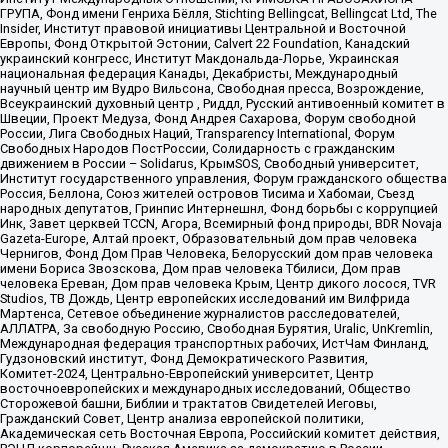
ГРУПА, Фонд имени Генриха Бёлля, Stichting Bellingcat, Bellingcat Ltd, The
Insider, Институт правовой инициативы Центральной и Восточной
Европы, Фонд Открытой Эстонии, Calvert 22 Foundation, Канадский
украинский конгресс, Институт Макдональда-Лорье, Украинская
национальная федерация Канады, Декабристы, Международный
научный центр им Вудро Вильсона, Свободная пресса, Возрождение,
Всеукраинский духовный центр , Риддл, Русский антивоенный комитет в
Швеции, Проект Медуза, Фонд Андрея Сахарова, Форум свободной
России, Лига Свободных Наций, Transparеncy International, Форум
Свободных Народов ПостРоссии, Солидарность с гражданским
движением в России – Solidarus, КрымSOS, Свободный университет,
Институт государственного управления, Форум гражданского общества
Россия, Беллона, Союз жителей островов Тисима и Хабомаи, Съезд
народных депутатов, Гринпис Интернешнл, Фонд борьбы с коррупцией
Инк, Завет церквей TCCN, Агора, Всемирный фонд природы, BDR Novaja
Gazeta-Europe, Алтай проект, Образовательный дом прав человека
Чернигов, Фонд Дом Прав Человека, Белорусский дом прав человека
имени Бориса Звозскова, Дом прав человека Тбилиси, Дом прав
человека Ереван, Дом прав человека Крым, Центр дикого лосося, TVR
Studios, ТВ Дождь, Центр европейских исследований им Вилфрида
Мартенса, Сетевое объединение журналистов расследователей,
АЛЛАТРА, За свободную Россию, Свободная Бурятия, Uralic, UnKremlin,
Международная федерация транспортных рабочих, ИстЧам Финланд,
Гудзоновский институт, Фонд Демократического Развития,
Комитет-2024, Центрально-Европейский университет, Центр
восточноевропейских и международных исследований, Общество
Сторожевой башни, Библии и трактатов Свидетелей Иеговы,
Гражданский Совет, Центр анализа европейской политики,
Академическая сеть Восточная Европа, Российский комитет действия,