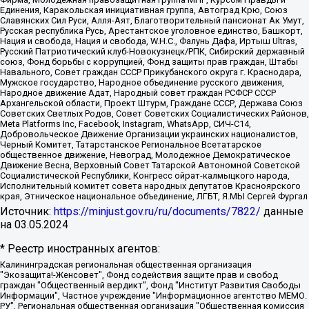
Единения, Каракольская инициативная группа, Автоград Крю, Союз
Славянских Сил Руси, Алля-Аят, Благотворительный пансионат Ак Умут,
Русская республика Русь, Арестантское уголовное единство, Башкорт,
Нация и свобода, Нация и свобода, W.H.С., Фалунь Дафа, Иртыш Ultras,
Русский Патриотический клуб-Новокузнецк/РПК, Сибирский державный
союз, Фонд борьбы с коррупцией, Фонд защиты прав граждан, Штабы
Навального, Совет граждан СССР Прикубанского округа г. Краснодара,
Мужское государство, Народное объединение русского движения,
Народное движение Адат, Народный совет граждан РСФСР СССР
Архангельской области, Проект Штурм, Граждане СССР, Держава Союз
Советских Светлых Родов, Совет Советских Социалистических Районов,
Meta Platforms Inc, Facebook, Instagram, WhatsApp, СИЧ-С14,
Добровольческое Движение Организации украинских националистов,
Черный Комитет, Татарстанское Региональное Всетатарское
общественное движение, Невоград, Молодежное Демократическое
Движение Весна, Верховный Совет Татарской Автономной Советской
Социалистической Республики, Конгресс ойрат-калмыцкого народа,
Исполнительный комитет совета народных депутатов Красноярского
края, Этническое национальное объединение, ЛГБТ, Я.МЫ Сергей Фургал
Источник:
https://minjust.gov.ru/ru/documents/7822/
данные
на
03.05.2024
* Реестр иностранных агентов:
Калининградская региональная общественная организация "Экозащита!-Женсовет", Фонд содействия защите прав и свобод граждан "Общественный вердикт", Фонд "Институт Развития Свободы Информации", Частное учреждение "Информационное агентство МЕМО. РУ", Региональная общественная организация "Общественная комиссия по сохранению наследия академика Сахарова", Фонд поддержки свободы прессы, Санкт-Петербургская общественная правозащитная организация "Гражданский контроль", Межрегиональная общественная организация "Информационно-просветительский центр "Мемориал", Региональный Фонд "Центр Защиты Прав Средств Массовой Информации", с 05.12.2023 Фонд "Центр Защиты Прав Средств массовой информации", Региональная общественная благотворительная организация помощи беженцам и мигрантам "Гражданское содействие", Негосударственное образовательное учреждение дополнительного профессионального образования (повышение квалификации) специалистов "АКАДЕМИЯ ПО ПРАВАМ ЧЕЛОВЕКА", Свердловская региональная общественная организация "Сутяжник", Автономная некоммерческая организация "Центр независимых социологических исследований", Союз общественных объединений "Российский исследовательский центр по правам человека", Региональное общественное учреждение научно-информационный центр "МЕМОРИАЛ", Некоммерческая организация "Фонд защиты гласности", Автономная некоммерческая организация "Институт прав человека", Городская общественная организация "Екатеринбургское общество "МЕМОРИАЛ", Городская общественная организация "Рязанское историко-просветительское и правозащитное общество "Мемориал" (Рязанский Мемориал), Челябинский региональный орган общественной самодеятельности – женское общественное объединение "Женщины Евразии", Челябинский региональный орган общественной самодеятельности "Уральская правозащитная группа", Фонд содействия защите здоровья и социальной справедливости имени Андрея Рылькова, Автономная Некоммерческая Организация "Аналитический Центр Юрия Левады", Автономная некоммерческая организация социальной поддержки населения "Проект Апрель", Региональная общественная организация помощи женщинам и детям, находящимся в кризисной ситуации "Информационно-методический центр "Анна", Фонд содействия развитию массовых коммуникаций и правовому просвещению "Так-так-Так", Фонд содействия устойчивому развитию "Серебряная тайга", Свердловский региональный общественный фонд социальных проектов "Новое время", "Idel.Реалии", Кавказ.Реалии, Крым.Реалии, Телеканал Настоящее Время, Татаро-башкирская служба Радио Свобода (Azatliq Radiosi), Радио Свободная Европа/Радио Свобода (PCE/PC), "Сибирь.Реалии", "Фактограф", Благотворительный фонд помощи осужденным и их семьям, Автономная некоммерческая организация "Институт глобализации и социальных движений", Фонд "В защиту прав заключенных", Частное учреждение "Центр поддержки и содействия развитию средств массовой информации", Пензенский региональный общественный благотворительный фонд "Гражданский союз", "Север.Реалии", Некоммерческая организация Фонд "Правовая инициатива", Общество с ограниченной ответственностью "Радио Свободная Европа/Радио Свобода", Чешское информационное агентство "MEDIUM-ORIENT", Красноярская региональная общественная организация "Мы против СПИДа", Камалягин Денис Николаевич, Маркелов Сергей Евгеньевич, Пономарев Лев Александрович, Савицкая Людмила Алексеевна, Автономная некоммерческая организация "Центр по работе с проблемой насилия "НАСИЛИЮ.НЕТ", Межрегиональный профессиональный союз работников здравоохранения "Альянс врачей", Юридическое лицо, зарегистрированное в Латвийской Республике, SIA "Medusa Project" (регистрационный номер 40103797863, дата регистрации 10.06.2014), Некоммерческая организация "Фонд по борьбе с коррупцией", Автономная некоммерческая организация "Институт права и публичной политики", Баданин Роман Сергеевич, Гликин Максим Александрович, Железнова Мария Михайловна, Лукьянова Юлия Сергеевна, Маетная Елизавета Витальевна, Маняхин Петр Борисович, Чуракова Ольга Владимировна, Ярош Юлия Петровна, Юридическое лицо "The Insider SIA", зарегистрированное в Риге, Латвийская Республика (дата регистрации 26.06.2015), являющееся администратором доменного имени интернет-издания "The Insider SIA", https://theins.ru, Постернак Алексей Евгеньевич, Рубин Михаил Аркадьевич, Анин Роман Александрович, Юридическое лицо Istories fonds, зарегистрированное в Латвийской Республике (регистрационный номер 50008295751, дата регистрации 24.02.2020), Великовский Дмитрий Александрович, Долинина Ирина Николаевна, Мароховская Алеся Алексеевна, Шлейнов Роман Юрьевич, Шмагун Олеся Валентиновна, Общество с ограниченной ответственностью "Альтаир 2021", Общество с ограниченной ответственностью "Вега 2021", Общество с ограниченной ответственностью "Главный редактор 2021", Общество с ограниченной ответственностью "Ромашки монолит", Важенков Артем Валерьевич, Ивановская областная общественная организация "Центр гендерных исследований", Гурман Юрий Альбертович, Медиапроект "ОВД-Инфо", Егоров Владимир Владимирович, Жилинский Владимир Александрович, Общество с ограниченной ответственностью "ЗП", Иванова София Юрьевна, Карезина Инна Павловна, Кильтау Екатерина Викторовна, Петров Алексей Викторович, Пискунов Сергей Евгеньевич, Смирнов Сергей Сергеевич, Тихонов Михаил Сергеевич, Общество с ограниченной ответственностью "ЖУРНАЛИСТ-ИНОСТРАННЫЙ АГЕНТ", Арапова Галина Юрьевна, Вольтская Татьяна Анатольевна, Американская компания "Mason G.E.S. Anonymous Foundation" (США), являющаяся владельцем интернет-издания https://mnews.world/, Компания "Stichting Bellingcat", зарегистрированная в Нидерландах (дата регистрации 11.07.2018), Захаров Андрей Вячеславович, Клепиковская Екатерина Дмитриевна, Общество с ограниченной ответственностью "МЕМО", Перл Роман Александрович, Симонов Евгений Алексеевич, Соловьева Елена Анатольевна, Сотников Даниил Владимирович, Сурначева Елизавета Дмитриевна, Автономная некоммерческая организация по защите прав человека и информированию населения "Якутия – Наше Мнение", Общество с ограниченной ответственностью "Москоу диджитал медиа", с 26.01.2023 Общество с ограниченной ответственностью "Чайка Белые сады", Ветошкина Валерия Валерьевна, Заговора Максим Александрович, Межрегиональное общественное движение "Российская ЛГБТ - сеть", Оленичев Максим Владимирович, Павлов Иван Юрьевич, Скворцова Елена Сергеевна, Общество с ограниченной ответственностью "Как бы инагент", Кочетков Игорь Викторович, Общество с ограниченной ответственностью "Честные выборы", Еланчик Олег Александрович, Общество с ограниченной ответственностью "Нобелевский призыв", Гималова Регина Эмилевна, Григорьев Андрей Валерьевич, Григорьева Алина Александровна, Ассоциация по содействию защите прав призывников, альтернативнослужащих и военнослужащих "Правозащитная группа "Гражданин.Армия.Право", Хисамова Регина Фаритовна, Автономная некоммерческая организация по реализации социально-правовых программ "Лилит", Дальневосточное общественное движение "Маяк", Санкт-Петербургская ЛГБТ-инициативная группа "Выход", Инициативная группа ЛГБТ+ "Реверс", Алексеев Андрей Викторович, Бекбулатова Таисия Львовна, Беляев Иван Михайлович, Владыкина Елена Сергеевна, Гельман Марат Александрович, Никульшина Вероника Юрьевна, Толоконникова Надежда Андреевна, Шендерович Виктор Анатольевич, Общество с ограниченной ответственностью "Данное сообщение", Общество с ограниченной ответственностью Издательский дом "Новая глава", Айнбиндер Александра Александровна, Московский комьюнити-центр для ЛГБТ+инициатив, Благотворительный фонд развития филантропии, Deutsche Welle (Германия, Kurt-Schumacher-Strasse 3, 53113 Bonn), Борзунова Мария Михайловна, Воробьев Виктор Викторович, Голубева Анна Львовна, Константинова Алла Михайловна, Малкова Ирина Владимировна, Мурадов Мурад Абдулгалимович, Осетинская Елизавета Николаевна, Понасенков Евгений Николаевич, Ганапольский Матвей Юрьевич, Киселев Евгений Алексеевич, Борухович Ирина Григорьевна, Дремин Иван Тимофеевич, Дубровский Дмитрий Викторович, Красноярская региональная общественная организация поддержки и развития альтернативных образовательных технологий и межкультурных коммуникаций "ИНТЕРРА", Маяковская Екатерина Алексеевна, Фейгин Марк Захарович, Филимонов Андрей Викторович, Дзугкоева Регина Николаевна, Доброхотов Роман Александрович, Дудь Юрий Александрович, Елкин Сергей Владимирович, Кругликов Кирилл Игоревич, Сабунаева Мария Леонидовна, Семенов Алексей Владимирович, Шаинян Карен Багратович, Шульман Екатерина Михайловна, Асафьев Артур Валерьевич, Вахштайн Виктор Семенович, Венедиктов Алексей Алексеевич, Лушникова Екатерина Евгеньевна, Волков Леонид Михайлович, Невзоров Александр Глебович, Пархоменко Сергей Борисович, Сироткин Ярослав Николаевич, Кара-Мурза Владимир Владимирович, Баранова Наталья Владимировна, Гозман Леонид Яковлевич, Кагарлицкий Борис Юльевич, Климарев Михаил Валерьевич, Милов Владимир Станиславович, Автономная некоммерческая организация Краснодарский центр современного искусства "Типография", Моргенштерн Алишер Тагирович, Соболь Любовь Эдуардовна, Общество с ограниченной ответственностью "ЛИЗА НОРМ", Каспаров Гарри Кимович, Ходорковский Михаил Борисович, Общество с ограниченной ответственностью "Апрельские тезисы", Данилович Ирина Брониславовна, Кашин Олег Владимирович, Петров Николай Владимирович, Пивоваров Алексей Владимирович, Соколов Михаил Владимирович, Цветкова Юлия Владимировна, Чичваркин Евгений Александрович, Комитет против пыток/Команда против пыток, Общество с ограниченной ответственностью "Первый научный", Общество с ограниченной ответственностью "Вертолет и ко", Белоцерковская Вероника Борисовна, Кац Максим Евгеньевич, Лазарева Татьяна Юрьевна, Шаведдинов Руслан Табризович, Яшин Илья Валерьевич, Общество с ограниченной ответственностью "Иноагент ААВ", Алешковский Дмитрий Петрович, Альбац Евгения Марковна, Быков Дмитрий Львович, Галямина Юлия Евгеньевна, Лойко Сергей Леонидович, Мартынов Кирилл Константинович, Медведев Сергей Александрович, Крашенинников Федор Геннадиевич, Гордеева Катерина Вл