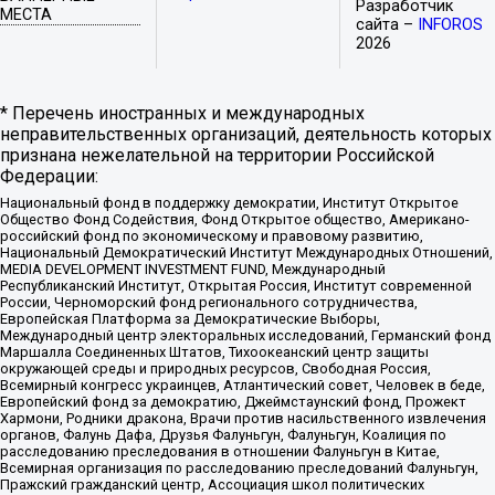
Разработчик
МЕСТА
сайта –
INFOROS
2026
* Перечень иностранных и международных
неправительственных организаций, деятельность которых
признана нежелательной на территории Российской
Федерации:
Национальный фонд в поддержку демократии, Институт Открытое
Общество Фонд Содействия, Фонд Открытое общество, Американо-
российский фонд по экономическому и правовому развитию,
Национальный Демократический Институт Международных Отношений,
MEDIA DEVELOPMENT INVESTMENT FUND, Международный
Республиканский Институт, Открытая Россия, Институт современной
России, Черноморский фонд регионального сотрудничества,
Европейская Платформа за Демократические Выборы,
Международный центр электоральных исследований, Германский фонд
Маршалла Соединенных Штатов, Тихоокеанский центр защиты
окружающей среды и природных ресурсов, Свободная Россия,
Всемирный конгресс украинцев, Атлантический совет, Человек в беде,
Европейский фонд за демократию, Джеймстаунский фонд, Прожект
Хармони, Родники дракона, Врачи против насильственного извлечения
органов, Фалунь Дафа, Друзья Фалуньгун, Фалуньгун, Коалиция по
расследованию преследования в отношении Фалуньгун в Китае,
Всемирная организация по расследованию преследований Фалуньгун,
Пражский гражданский центр, Ассоциация школ политических