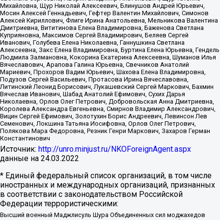
Михайловна, Щур Николай Алексеевич, Блинушов Андрей Юрьевич,
Мосин Алексей Геннадьевич, Гефтер Валентин Михайлович, Симонов
Алексей Кириллович, Флиге Ирина Анатольевна, Мельникова Валентина
Дмитриевна, Вититинова Елена Владимировна, Баженова Светлана
Куприяновна, Максимов Сергей Владимирович, Беляев Сергей
Иванович, Голубева Елена Николаевна, Ганнушкина Светлана
Алексеевна, Закс Елена Владимировна, Буртина Елена Юрьевна, Гендель
Людмила Залмановна, Кокорина Екатерина Алексеевна, Шуманов Илья
Вячеславович, Арапова Галина Юрьевна, Свечников Анатолий
Мариевич, Прохоров Вадим Юрьевич, Шахова Елена Владимировна,
Подузов Сергей Васильевич, Протасова Ирина Вячеславовна,
Литинский Леонид Борисович, Лукашевский Сергей Маркович, Бахмин
Вячеслав Иванович, Шабад Анатолий Ефимович, Сухих Дарья
Николаевна, Орлов Олег Петрович, Добровольская Анна Дмитриевна,
Королева Александра Евгеньевна, Смирнов Владимир Александрович,
Вицин Сергей Ефимович, Золотухин Борис Андреевич, Левинсон Лев
Семенович, Локшина Татьяна Иосифовна, Орлов Олег Петрович,
Полякова Мара Федоровна, Резник Генри Маркович, Захаров Герман
Константинович
Источник:
http://unro.minjust.ru/NKOForeignAgent.aspx
данные на
24.03.2022
* Единый федеральный список организаций, в том числе
иностранных и международных организаций, признанных
в соответствии с законодательством Российской
Федерации террористическими:
Высший военный Маджлисуль Шура Объединенных сил моджахедов