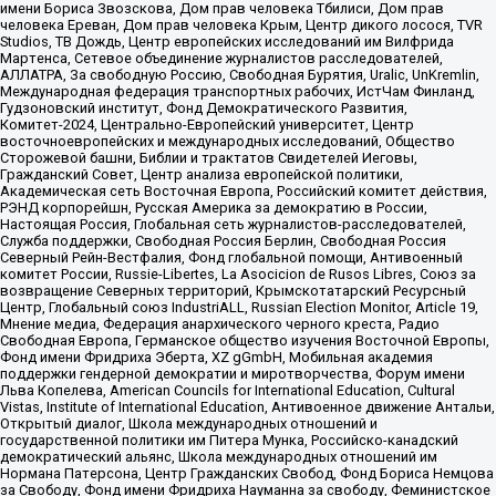
имени Бориса Звозскова, Дом прав человека Тбилиси, Дом прав
человека Ереван, Дом прав человека Крым, Центр дикого лосося, TVR
Studios, ТВ Дождь, Центр европейских исследований им Вилфрида
Мартенса, Сетевое объединение журналистов расследователей,
АЛЛАТРА, За свободную Россию, Свободная Бурятия, Uralic, UnKremlin,
Международная федерация транспортных рабочих, ИстЧам Финланд,
Гудзоновский институт, Фонд Демократического Развития,
Комитет-2024, Центрально-Европейский университет, Центр
восточноевропейских и международных исследований, Общество
Сторожевой башни, Библии и трактатов Свидетелей Иеговы,
Гражданский Совет, Центр анализа европейской политики,
Академическая сеть Восточная Европа, Российский комитет действия,
РЭНД корпорейшн, Русская Америка за демократию в России,
Настоящая Россия, Глобальная сеть журналистов-расследователей,
Служба поддержки, Свободная Россия Берлин, Свободная Россия
Северный Рейн-Вестфалия, Фонд глобальной помощи, Антивоенный
комитет России, Russie-Libertes, La Asocicion de Rusos Libres, Союз за
возвращение Северных территорий, Крымскотатарский Ресурсный
Центр, Глобальный союз IndustriALL, Russian Election Monitor, Article 19,
Мнение медиа, Федерация анархического черного креста, Радио
Свободная Европа, Германское общество изучения Восточной Европы,
Фонд имени Фридриха Эберта, XZ gGmbH, Мобильная академия
поддержки гендерной демократии и миротворчества, Форум имени
Льва Копелева, American Councils for International Education, Cultural
Vistas, Institute of International Education, Антивоенное движение Антальи,
Открытый диалог, Школа международных отношений и
государственной политики им Питера Мунка, Российско-канадский
демократический альянс, Школа международных отношений им
Нормана Патерсона, Центр Гражданских Свобод, Фонд Бориса Немцова
за Свободу, Фонд имени Фридриха Науманна за свободу, Феминистское