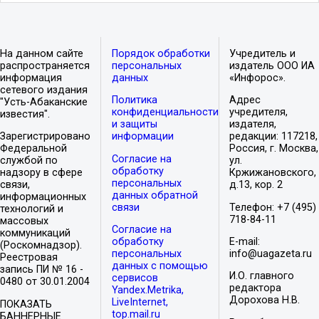
На данном сайте
Порядок обработки
Учредитель и
распространяется
персональных
издатель ООО ИА
информация
данных
«Инфорос».
сетевого издания
Политика
Адрес
"Усть-Абаканские
конфиденциальности
учредителя,
известия".
и защиты
издателя,
Зарегистрировано
информации
редакции: 117218,
Федеральной
Россия, г. Москва,
Согласие на
службой по
ул.
обработку
надзору в сфере
Кржижановского,
персональных
связи,
д.13, кор. 2
данных обратной
информационных
связи
Телефон: +7 (495)
технологий и
718-84-11
массовых
Согласие на
коммуникаций
обработку
E-mail:
(Роскомнадзор).
персональных
info@uagazeta.ru
Реестровая
данных с помощью
запись ПИ № 16 -
И.О. главного
сервисов
0480 от 30.01.2004
редактора
Yandex.Metrika,
Дорохова Н.В.
LiveInternet,
ПОКАЗАТЬ
top.mail.ru
БАННЕРНЫЕ