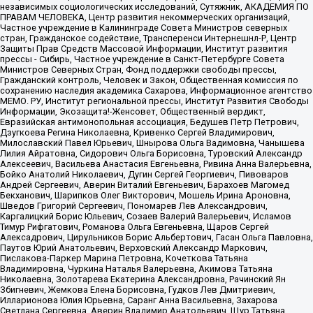
независимых социологических исследований, Сутяжник, АКАДЕМИЯ ПО
ПРАВАМ ЧЕЛОВЕКА, Центр развития некоммерческих организаций,
Частное учреждение в Калининграде Совета Министров северных
стран, Гражданское содействие, Трансперенси Интернешнл-Р, Центр
Защиты Прав Средств Массовой Информации, Институт развития
прессы - Сибирь, Частное учреждение в Санкт-Петербурге Совета
Министров Северных Стран, Фонд поддержки свободы прессы,
Гражданский контроль, Человек и Закон, Общественная комиссия по
сохранению наследия академика Сахарова, Информационное агентство
МЕМО. РУ, Институт региональной прессы, Институт Развития Свободы
Информации, Экозащита!-Женсовет, Общественный вердикт,
Евразийская антимонопольная ассоциация, Бедушев Петр Петрович,
Дзугкоева Регина Николаевна, Кривенко Сергей Владимирович,
Милославский Павел Юрьевич, Шнырова Ольга Вадимовна, Чанышева
Лилия Айратовна, Сидорович Ольга Борисовна, Туровский Александр
Алексеевич, Васильева Анастасия Евгеньевна, Ривина Анна Валерьевна,
Бойко Анатолий Николаевич, Дугин Сергей Георгиевич, Пивоваров
Андрей Сергеевич, Аверин Виталий Евгеньевич, Барахоев Магомед
Бекханович, Шарипков Олег Викторович, Мошель Ирина Ароновна,
Шведов Григорий Сергеевич, Пономарев Лев Александрович,
Каргалицкий Борис Юльевич, Созаев Валерий Валерьевич, Исламов
Тимур Рифгатович, Романова Ольга Евгеньевна, Щаров Сергей
Алексадрович, Цирульников Борис Альбертович, Гасан Ольга Павловна,
Паутов Юрий Анатольевич, Верховский Александр Маркович,
Пислакова-Паркер Марина Петровна, Кочеткова Татьяна
Владимировна, Чуркина Наталья Валерьевна, Акимова Татьяна
Николаевна, Золотарева Екатерина Александровна, Рачинский Ян
Збигневич, Жемкова Елена Борисовна, Гудков Лев Дмитриевич,
Илларионова Юлия Юрьевна, Саранг Анна Васильевна, Захарова
Светлана Сергеевна, Аверин Владимир Анатольевич, Щур Татьяна