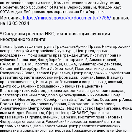
антивоенное сопротивление, Комитет независимости Ингушетии,
Прометей, Stop Occupation of Karelia, Вернись живым, Фридом Хаус,
СОТА медиа, Либерально-демократическая Лига Украины
Источник:
https://minjust.gov.ru/ru/documents/7756/
данные
на
13.05.2024
* Сведения реестра НКО, выполняющих функции
иностранного агента:
Лилит, Правозащитная группа Гражданин.Армия.Право, Нижегородский
центр немецкой и европейской культуры, Центр гендерных
исследований, Фонд защиты прав граждан Штаб, Институт права и
публичной политики, Фонд борьбы с коррупцией, Альянс врачей,
НАСИЛИЮ.НЕТ, Мы против СПИДа, СВЕЧА, Гуманитарное действие,
Открытый Петербург, Лига Избирателей, Правовая инициатива,
Гражданский Союз, Хасдей Ерушалаим, Центр поддержки и содействия
развитию средств массовой информации, Горячая Линия, В защиту
прав заключенных, Институт глобализации и социальных движений,
Центр социально-информационных инициатив Действие,
Благотворительный фонд охраны здоровья и защиты прав граждан,
Благотворительный фонд помощи осужденным и их семьям, Фонд
Тольятти, Новое время, Серебряная тайга, Так-Так-Так, Сова, центр Анна,
Проект Апрель, Самарская губерния, Эра здоровья, Мемориал,
Аналитический Центр Юрия Левады, Издательство Парк Гагарина, Фонд
имени Андрея Рылькова, Сфера, Центр СИБАЛЬТ, Уральская
правозащитная группа, Женщины Евразии, Институт прав человека,
Фонд защиты гласности, Российский исследовательский центр по
правам человека, Дальневосточный центр развития гражданских
инициатив и социального партнерства, Гражданское действие, Центр