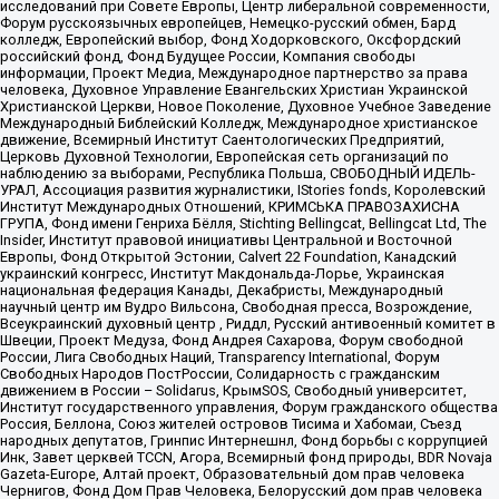
исследований при Совете Европы, Центр либеральной современности,
Форум русскоязычных европейцев, Немецко-русский обмен, Бард
колледж, Европейский выбор, Фонд Ходорковского, Оксфордский
российский фонд, Фонд Будущее России, Компания свободы
информации, Проект Медиа, Международное партнерство за права
человека, Духовное Управление Евангельских Христиан Украинской
Христианской Церкви, Новое Поколение, Духовное Учебное Заведение
Международный Библейский Колледж, Международное христианское
движение, Всемирный Институт Саентологических Предприятий,
Церковь Духовной Технологии, Европейская сеть организаций по
наблюдению за выборами, Республика Польша, СВОБОДНЫЙ ИДЕЛЬ-
УРАЛ, Ассоциация развития журналистики, IStories fonds, Королевский
Институт Международных Отношений, КРИМСЬКА ПРАВОЗАХИСНА
ГРУПА, Фонд имени Генриха Бёлля, Stichting Bellingcat, Bellingcat Ltd, The
Insider, Институт правовой инициативы Центральной и Восточной
Европы, Фонд Открытой Эстонии, Calvert 22 Foundation, Канадский
украинский конгресс, Институт Макдональда-Лорье, Украинская
национальная федерация Канады, Декабристы, Международный
научный центр им Вудро Вильсона, Свободная пресса, Возрождение,
Всеукраинский духовный центр , Риддл, Русский антивоенный комитет в
Швеции, Проект Медуза, Фонд Андрея Сахарова, Форум свободной
России, Лига Свободных Наций, Transparеncy International, Форум
Свободных Народов ПостРоссии, Солидарность с гражданским
движением в России – Solidarus, КрымSOS, Свободный университет,
Институт государственного управления, Форум гражданского общества
Россия, Беллона, Союз жителей островов Тисима и Хабомаи, Съезд
народных депутатов, Гринпис Интернешнл, Фонд борьбы с коррупцией
Инк, Завет церквей TCCN, Агора, Всемирный фонд природы, BDR Novaja
Gazeta-Europe, Алтай проект, Образовательный дом прав человека
Чернигов, Фонд Дом Прав Человека, Белорусский дом прав человека