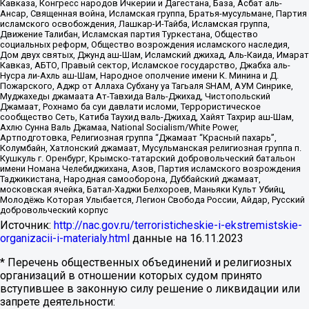
Кавказа, Конгресс народов Ичкерии и Дагестана, База, Асбат аль-
Ансар, Священная война, Исламская группа, Братья-мусульмане, Партия
исламского освобождения, Лашкар-И-Тайба, Исламская группа,
Движение Талибан, Исламская партия Туркестана, Общество
социальных реформ, Общество возрождения исламского наследия,
Дом двух святых, Джунд аш-Шам, Исламский джихад, Аль-Каида, Имарат
Кавказ, АБТО, Правый сектор, Исламское государство, Джабха аль-
Нусра ли-Ахль аш-Шам, Народное ополчение имени К. Минина и Д.
Пожарского, Аджр от Аллаха Субхану уа Тагьаля SHAM, АУМ Синрике,
Муджахеды джамаата Ат-Тавхида Валь-Джихад, Чистопольский
Джамаат, Рохнамо ба суи давлати исломи, Террористическое
сообщество Сеть, Катиба Таухид валь-Джихад, Хайят Тахрир аш-Шам,
Ахлю Сунна Валь Джамаа, National Socialism/White Power,
Артподготовка, Религиозная группа “Джамаат “Красный пахарь”,
Колумбайн, Хатлонский джамаат, Мусульманская религиозная группа п.
Кушкуль г. Оренбург, Крымско-татарский добровольческий батальон
имени Номана Челебиджихана, Азов, Партия исламского возрождения
Таджикистана, Народная самооборона, Дуббайский джамаат,
московская ячейка, Батал-Хаджи Белхороев, Маньяки Культ Убийц,
Молодёжь Которая Улыбается, Легион Свобода России, Айдар, Русский
добровольческий корпус
Источник:
http://nac.gov.ru/terroristicheskie-i-ekstremistskie-
organizacii-i-materialy.html
данные на
16.11.2023
* Перечень общественных объединений и религиозных
организаций в отношении которых судом принято
вступившее в законную силу решение о ликвидации или
запрете деятельности: