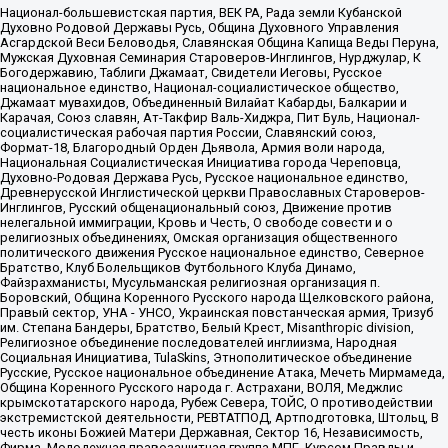
Национал-большевистская партия, ВЕК РА, Рада земли Кубанской
Духовно Родовой Державы Русь, Община Духовного Управления
Асгардской Веси Беловодья, Славянская Община Капища Веды Перуна,
Мужская Духовная Семинария Староверов-Инглингов, Нурджулар, К
Богодержавию, Таблиги Джамаат, Свидетели Иеговы, Русское
национальное единство, Национал-социалистическое общество,
Джамаат мувахидов, Объединенный Вилайат Кабарды, Балкарии и
Карачая, Союз славян, Ат-Такфир Валь-Хиджра, Пит Буль, Национал-
социалистическая рабочая партия России, Славянский союз,
Формат-18, Благородный Орден Дьявола, Армия воли народа,
Национальная Социалистическая Инициатива города Череповца,
Духовно-Родовая Держава Русь, Русское национальное единство,
Древнерусской Инглистической церкви Православных Староверов-
Инглингов, Русский общенациональный союз, Движение против
нелегальной иммиграции, Кровь и Честь, О свободе совести и о
религиозных объединениях, Омская организация общественного
политического движения Русское национальное единство, Северное
Братство, Клуб Болельщиков Футбольного Клуба Динамо,
Файзрахманисты, Мусульманская религиозная организация п.
Боровский, Община Коренного Русского народа Щелковского района,
Правый сектор, УНА - УНСО, Украинская повстанческая армия, Тризуб
им. Степана Бандеры, Братство, Белый Крест, Misanthropic division,
Религиозное объединение последователей инглиизма, Народная
Социальная Инициатива, TulaSkins, Этнополитическое объединение
Русские, Русское национальное объединение Атака, Мечеть Мирмамеда,
Община Коренного Русского народа г. Астрахани, ВОЛЯ, Меджлис
крымскотатарского народа, Рубеж Севера, ТОЙС, О противодействии
экстремистской деятельности, РЕВТАТПОД, Артподготовка, Штольц, В
честь иконы Божией Матери Державная, Сектор 16, Независимость,
Фирма, Молодежная правозащитная группа МПГ, Курсом Правды и