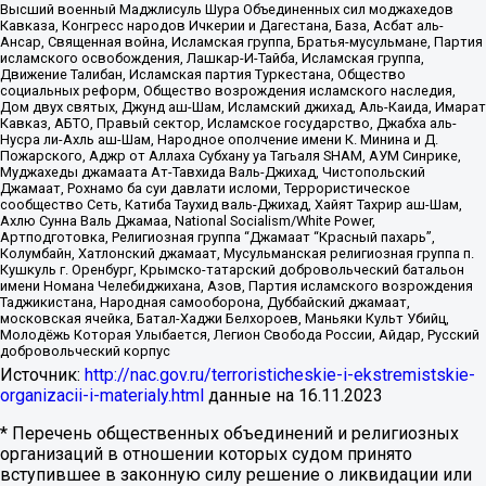
Высший военный Маджлисуль Шура Объединенных сил моджахедов
Кавказа, Конгресс народов Ичкерии и Дагестана, База, Асбат аль-
Ансар, Священная война, Исламская группа, Братья-мусульмане, Партия
исламского освобождения, Лашкар-И-Тайба, Исламская группа,
Движение Талибан, Исламская партия Туркестана, Общество
социальных реформ, Общество возрождения исламского наследия,
Дом двух святых, Джунд аш-Шам, Исламский джихад, Аль-Каида, Имарат
Кавказ, АБТО, Правый сектор, Исламское государство, Джабха аль-
Нусра ли-Ахль аш-Шам, Народное ополчение имени К. Минина и Д.
Пожарского, Аджр от Аллаха Субхану уа Тагьаля SHAM, АУМ Синрике,
Муджахеды джамаата Ат-Тавхида Валь-Джихад, Чистопольский
Джамаат, Рохнамо ба суи давлати исломи, Террористическое
сообщество Сеть, Катиба Таухид валь-Джихад, Хайят Тахрир аш-Шам,
Ахлю Сунна Валь Джамаа, National Socialism/White Power,
Артподготовка, Религиозная группа “Джамаат “Красный пахарь”,
Колумбайн, Хатлонский джамаат, Мусульманская религиозная группа п.
Кушкуль г. Оренбург, Крымско-татарский добровольческий батальон
имени Номана Челебиджихана, Азов, Партия исламского возрождения
Таджикистана, Народная самооборона, Дуббайский джамаат,
московская ячейка, Батал-Хаджи Белхороев, Маньяки Культ Убийц,
Молодёжь Которая Улыбается, Легион Свобода России, Айдар, Русский
добровольческий корпус
Источник:
http://nac.gov.ru/terroristicheskie-i-ekstremistskie-
organizacii-i-materialy.html
данные на
16.11.2023
* Перечень общественных объединений и религиозных
организаций в отношении которых судом принято
вступившее в законную силу решение о ликвидации или