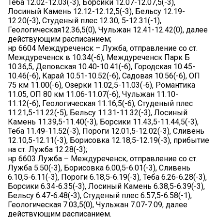
Теба 12.02-12.03(-3), Борсики 12.07-12.07,5(-3),
Лосиный Камень 12.12-12.12,5(-3), Бельсу 12.19-
12.20(-3), Студеный плес 12.30, 5-12.31(-1),
Геологическая12.36,5(0), Чульжан 12.41-12.42(0), далее
действующим расписанием;
нр 6604 Междуреченск – Лужба, отправление со ст.
Междуреченск в 10.34(-6), Междуреченск Парк Б
10.36,5, Деповская 10.40-10.41(-6), Городская 10.45-
10.46(-6), Карай 10.51-10.52(-6), Садовая 10.56(-6), ОП
75 км 11.00(-6), Озерки 11.02,5-11.03(-6), Романтика
11.05, ОП 80 км 11.06-11.07(-6), Чульжан 11.10-
11.12(-6), Геологическая 11.16,5(-6), Студеный плес
11.21,5-11.22(-5), Бельсу 11.31-11.32(-3), Лосиный
Камень 11.39,5-11.40(-3), Борсики 11.43,5-11.44,5(-3),
Теба 11.49-11.52(-3), Пороги 12.01,5-12.02(-3), Сливень
12.10,5-12.11(-3), Борисовка 12.18,5-12.19(-3), прибытие
на ст. Лужба 12.28(-3);
нр 6603 Лужба – Междуреченск, отправление со ст.
Лужба 5.50(-3), Борисовка 6.00,5-6.01(-3), Сливень
6.10,5-6.11(-3), Пороги 6.18,5-6.19(-3), Теба 6.26-6.28(-3),
Борсики 6.34-6.35(-3), Лосиный Камень 6.38,5-6.39(-3),
Бельсу 6.47-6.48(-3), Студеный плес 6.57,5-6.58(-1),
Геологическая 7.03,5(0), Чульжан 7.07-7.09, далее
действующим расписанием.