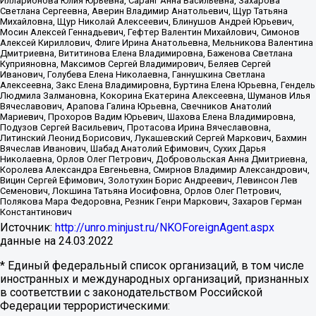
Илларионова Юлия Юрьевна, Саранг Анна Васильевна, Захарова
Светлана Сергеевна, Аверин Владимир Анатольевич, Щур Татьяна
Михайловна, Щур Николай Алексеевич, Блинушов Андрей Юрьевич,
Мосин Алексей Геннадьевич, Гефтер Валентин Михайлович, Симонов
Алексей Кириллович, Флиге Ирина Анатольевна, Мельникова Валентина
Дмитриевна, Вититинова Елена Владимировна, Баженова Светлана
Куприяновна, Максимов Сергей Владимирович, Беляев Сергей
Иванович, Голубева Елена Николаевна, Ганнушкина Светлана
Алексеевна, Закс Елена Владимировна, Буртина Елена Юрьевна, Гендель
Людмила Залмановна, Кокорина Екатерина Алексеевна, Шуманов Илья
Вячеславович, Арапова Галина Юрьевна, Свечников Анатолий
Мариевич, Прохоров Вадим Юрьевич, Шахова Елена Владимировна,
Подузов Сергей Васильевич, Протасова Ирина Вячеславовна,
Литинский Леонид Борисович, Лукашевский Сергей Маркович, Бахмин
Вячеслав Иванович, Шабад Анатолий Ефимович, Сухих Дарья
Николаевна, Орлов Олег Петрович, Добровольская Анна Дмитриевна,
Королева Александра Евгеньевна, Смирнов Владимир Александрович,
Вицин Сергей Ефимович, Золотухин Борис Андреевич, Левинсон Лев
Семенович, Локшина Татьяна Иосифовна, Орлов Олег Петрович,
Полякова Мара Федоровна, Резник Генри Маркович, Захаров Герман
Константинович
Источник:
http://unro.minjust.ru/NKOForeignAgent.aspx
данные на
24.03.2022
* Единый федеральный список организаций, в том числе
иностранных и международных организаций, признанных
в соответствии с законодательством Российской
Федерации террористическими: