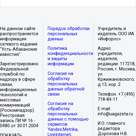
На данном сайте
Порядок обработки
Учредитель и
распространяется
персональных
издатель ООО ИА
информация
данных
«Инфорос».
сетевого издания
Политика
Адрес
"Усть-Абаканские
конфиденциальности
учредителя,
известия".
и защиты
издателя,
Зарегистрировано
информации
редакции: 117218,
Федеральной
Россия, г. Москва,
Согласие на
службой по
ул.
обработку
надзору в сфере
Кржижановского,
персональных
связи,
д.13, кор. 2
данных обратной
информационных
связи
Телефон: +7 (495)
технологий и
718-84-11
массовых
Согласие на
коммуникаций
обработку
E-mail:
(Роскомнадзор).
персональных
info@uagazeta.ru
Реестровая
данных с помощью
запись ПИ № 16 -
И.О. главного
сервисов
0480 от 30.01.2004
редактора
Yandex.Metrika,
Дорохова Н.В.
LiveInternet,
ПОКАЗАТЬ