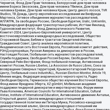
Чернигов, Фонд Дом Прав Человека, Белорусский дом прав человека
имени Бориса Звозскова, Дом прав человека Тбилиси, Дом прав
человека Ереван, Дом прав человека Крым, Центр дикого лосося, TVR
Studios, ТВ Дождь, Центр европейских исследований им Вилфрида
Мартенса, Сетевое объединение журналистов расследователей,
АЛЛАТРА, За свободную Россию, Свободная Бурятия, Uralic, UnKremlin,
Международная федерация транспортных рабочих, ИстЧам Финланд,
Гудзоновский институт, Фонд Демократического Развития,
Комитет-2024, Центрально-Европейский университет, Центр
восточноевропейских и международных исследований, Общество
Сторожевой башни, Библии и трактатов Свидетелей Иеговы,
Гражданский Совет, Центр анализа европейской политики,
Академическая сеть Восточная Европа, Российский комитет действия,
РЭНД корпорейшн, Русская Америка за демократию в России,
Настоящая Россия, Глобальная сеть журналистов-расследователей,
Служба поддержки, Свободная Россия Берлин, Свободная Россия
Северный Рейн-Вестфалия, Фонд глобальной помощи, Антивоенный
комитет России, Russie-Libertes, La Asocicion de Rusos Libres, Союз за
возвращение Северных территорий, Крымскотатарский Ресурсный
Центр, Глобальный союз IndustriALL, Russian Election Monitor, Article 19,
Мнение медиа, Федерация анархического черного креста, Радио
Свободная Европа, Германское общество изучения Восточной Европы,
Фонд имени Фридриха Эберта, XZ gGmbH, Мобильная академия
поддержки гендерной демократии и миротворчества, Форум имени
Льва Копелева, American Councils for International Education, Cultural
Vistas, Institute of International Education, Антивоенное движение Антальи,
Открытый диалог, Школа международных отношений и
государственной политики им Питера Мунка, Российско-канадский
демократический альянс, Школа международных отношений им
Нормана Патерсона, Центр Гражданских Свобод, Фонд Бориса Немцова