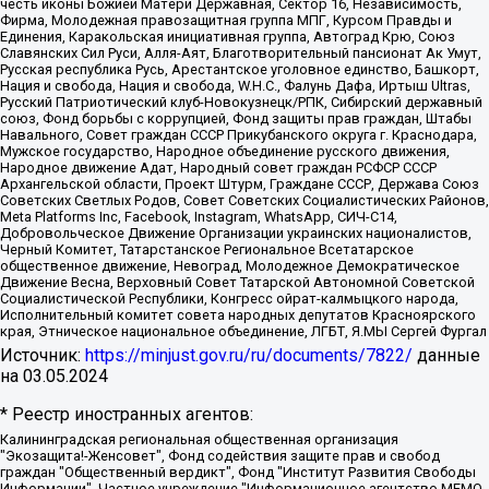
честь иконы Божией Матери Державная, Сектор 16, Независимость,
Фирма, Молодежная правозащитная группа МПГ, Курсом Правды и
Единения, Каракольская инициативная группа, Автоград Крю, Союз
Славянских Сил Руси, Алля-Аят, Благотворительный пансионат Ак Умут,
Русская республика Русь, Арестантское уголовное единство, Башкорт,
Нация и свобода, Нация и свобода, W.H.С., Фалунь Дафа, Иртыш Ultras,
Русский Патриотический клуб-Новокузнецк/РПК, Сибирский державный
союз, Фонд борьбы с коррупцией, Фонд защиты прав граждан, Штабы
Навального, Совет граждан СССР Прикубанского округа г. Краснодара,
Мужское государство, Народное объединение русского движения,
Народное движение Адат, Народный совет граждан РСФСР СССР
Архангельской области, Проект Штурм, Граждане СССР, Держава Союз
Советских Светлых Родов, Совет Советских Социалистических Районов,
Meta Platforms Inc, Facebook, Instagram, WhatsApp, СИЧ-С14,
Добровольческое Движение Организации украинских националистов,
Черный Комитет, Татарстанское Региональное Всетатарское
общественное движение, Невоград, Молодежное Демократическое
Движение Весна, Верховный Совет Татарской Автономной Советской
Социалистической Республики, Конгресс ойрат-калмыцкого народа,
Исполнительный комитет совета народных депутатов Красноярского
края, Этническое национальное объединение, ЛГБТ, Я.МЫ Сергей Фургал
Источник:
https://minjust.gov.ru/ru/documents/7822/
данные
на
03.05.2024
* Реестр иностранных агентов:
Калининградская региональная общественная организация "Экозащита!-Женсовет", Фонд содействия защите прав и свобод граждан "Общественный вердикт", Фонд "Институт Развития Свободы Информации", Частное учреждение "Информационное агентство МЕМО. РУ", Региональная общественная организация "Общественная комиссия по сохранению наследия академика Сахарова", Фонд поддержки свободы прессы, Санкт-Петербургская общественная правозащитная организация "Гражданский контроль", Межрегиональная общественная организация "Информационно-просветительский центр "Мемориал", Региональный Фонд "Центр Защиты Прав Средств Массовой Информации", с 05.12.2023 Фонд "Центр Защиты Прав Средств массовой информации", Региональная общественная благотворительная организация помощи беженцам и мигрантам "Гражданское содействие", Негосударственное образовательное учреждение дополнительного профессионального образования (повышение квалификации) специалистов "АКАДЕМИЯ ПО ПРАВАМ ЧЕЛОВЕКА", Свердловская региональная общественная организация "Сутяжник", Автономная некоммерческая организация "Центр независимых социологических исследований", Союз общественных объединений "Российский исследовательский центр по правам человека", Региональное общественное учреждение научно-информационный центр "МЕМОРИАЛ", Некоммерческая организация "Фонд защиты гласности", Автономная некоммерческая организация "Институт прав человека", Городская общественная организация "Екатеринбургское общество "МЕМОРИАЛ", Городская общественная организация "Рязанское историко-просветительское и правозащитное общество "Мемориал" (Рязанский Мемориал), Челябинский региональный орган общественной самодеятельности – женское общественное объединение "Женщины Евразии", Челябинский региональный орган общественной самодеятельности "Уральская правозащитная группа", Фонд содействия защите здоровья и социальной справедливости имени Андрея Рылькова, Автономная Некоммерческая Организация "Аналитический Центр Юрия Левады", Автономная некоммерческая организация социальной поддержки населения "Проект Апрель", Региональная общественная организация помощи женщинам и детям, находящимся в кризисной ситуации "Информационно-методический центр "Анна", Фонд содействия развитию массовых коммуникаций и правовому просвещению "Так-так-Так", Фонд содействия устойчивому развитию "Серебряная тайга", Свердловский региональный общественный фонд социальных проектов "Новое время", "Idel.Реалии", Кавказ.Реалии, Крым.Реалии, Телеканал Настоящее Время, Татаро-башкирская служба Радио Свобода (Azatliq Radiosi), Радио Свободная Европа/Радио Свобода (PCE/PC), "Сибирь.Реалии", "Фактограф", Благотворительный фонд помощи осужденным и их семьям, Автономная некоммерческая организация "Институт глобализации и социальных движений", Фонд "В защиту прав заключенных", Частное учреждение "Центр поддержки и содействия развитию средств массовой информации", Пензенский региональный общественный благотворительный фонд "Гражданский союз", "Север.Реалии", Некоммерческая организация Фонд "Правовая инициатива", Общество с ограниченной ответственностью "Радио Свободная Европа/Радио Свобода", Чешское информационное агентство "MEDIUM-ORIENT", Красноярская региональная общественная организация "Мы против СПИДа", Камалягин Денис Николаевич, Маркелов Сергей Евгеньевич, Пономарев Лев Александрович, Савицкая Людмила Алексеевна, Автономная некоммерческая организация "Центр по работе с проблемой насилия "НАСИЛИЮ.НЕТ", Межрегиональный профессиональный союз работников здравоохранения "Альянс врачей", Юридическое лицо, зарегистрированное в Латвийской Республике, SIA "Medusa Project" (регистрационный номер 40103797863, дата регистрации 10.06.2014), Некоммерческая организация "Фонд по борьбе с коррупцией", Автономная некоммерческая организация "Институт права и публичной политики", Баданин Роман Сергеевич, Гликин Максим Александрович, Железнова Мария Михайловна, Лукьянова Юлия Сергеевна, Маетная Елизавета Витальевна, Маняхин Петр Борисович, Чуракова Ольга Владимировна, Ярош Юлия Петровна, Юридическое лицо "The Insider SIA", зарегистрированное в Риге, Латвийская Республика (дата регистрации 26.06.2015), являющееся администратором доменного имени интернет-издания "The Insider SIA", https://theins.ru, Постернак Алексей Евгеньевич, Рубин Михаил Аркадьевич, Анин Роман Александрович, Юридическое лицо Istories fonds, зарегистрированное в Латвийской Республике (регистрационный номер 50008295751, дата регистрации 24.02.2020), Великовский Дмитрий Александрович, Долинина Ирина Николаевна, Мароховская Алеся Алексеевна, Шлейнов Роман Юрьевич, Шмагун Олеся Валентиновна, Общество с ограниченной ответственностью "Альтаир 2021", Общество с ограниченной ответственностью "Вега 2021", Общество с ограниченной ответственностью "Главный редактор 2021", Общество с ограниченной ответственностью "Ромашки монолит", Важенков Артем Валерьевич, Ивановская областная общественная организация "Центр гендерных исследований", Гурман Юрий Альбертович, Медиапроект "ОВД-Инфо", Егоров Владимир Владимирович, Жилинский Владимир Александрович, Общество с ограниченной ответственностью "ЗП", Иванова София Юрьевна, Карезина Инна Павловна, Кильтау Екатерина Викторовна, Петров Алексей Викторович, Пискунов Сергей Евгеньевич, Смирнов Сергей Сергеевич, Тихонов Михаил Сергеевич, Общество с ограниченной ответственностью "ЖУРНАЛИСТ-ИНОСТРАННЫЙ АГЕНТ", Арапова Галина Юрьевна, Вольтская Татьяна Анатольевна, Американская компания "Mason G.E.S. Anonymous Foundation" (США), являющаяся владельцем интернет-издания https://mnews.world/, Компания "Stichting Bellingcat", зарегистрированная в Нидерландах (дата регистрации 11.07.2018), Захаров Андрей Вячеславович, Клепиковская Екатерина Дмитриевна, Общество с ограниченной ответственностью "МЕМО", Перл Роман Александрович, Симонов Евгений Алексеевич, Соловьева Елена Анатольевна, Сотников Даниил Владимирович, Сурначева Елизавета Дмитриевна, Автономная некоммерческая организация по защите прав человека и информированию населения "Якутия – Наше Мнение", Общество с ограниченной ответственностью "Москоу диджитал медиа", с 26.01.2023 Общество с ограниченной ответственностью "Чайка Белые сады", Ветошкина Валерия Валерьевна, Заговора Максим Александрович, Межрегиональное общественное движение "Российская ЛГБТ - сеть", Оленичев Максим Владимирович, Павлов Иван Юрьевич, Скворцова Елена Сергеевна, Общество с ограниченной ответственностью "Как бы инагент", Кочетков Игорь Викторович, Общество с ограниченной ответственностью "Честные выборы", Еланчик Олег Александрович, Общество с ограниченной ответственностью "Нобелевский призыв", Гималова Регина Эмилевна, Григорьев Андрей Валерьевич, Григорьева Алина Александровна, Ассоциация по содействию защите прав призывников, альтернативнослужащих и военнослужащих "Правозащитная группа "Гражданин.Армия.Право", Хисамова Регина Фаритовна, Автономная некоммерческая организация по реализации социально-правовых программ "Лилит", Дальневосточное общественное движение "Маяк", Санкт-Петербургская ЛГБТ-инициативная группа "Выход", Инициативная группа ЛГБТ+ "Реверс", Алексеев Андрей Викторович, Бекбулатова Таисия Львовна, Беляев Иван Михайлович, Владыкина Елена Сергеевна, Гельман Марат Александрович, Никульшина Вероника Юрьевна, Толоконникова Надежда Андреевна, Шендерович Виктор Анатольевич, Общество с ограниченной ответственностью "Данное сообщение", Общество с ограниченной ответственностью Издательский дом "Новая глава", Айнбиндер Александра Александровна, Московский комьюнити-центр для ЛГБТ+инициатив, Благотворительный фонд развития филантропии, Deutsche Welle (Германия, Kurt-Schumacher-Strasse 3, 53113 Bonn), Борзунова Мария Михайловна, Воробьев Виктор Викторович, Голубева Анна Львовна, Константинова Алла Михайловна, Малкова Ирина Владимировна, Мурадов Мурад Абдулгалимович, Осетинская Елизавета Николаевна, Понасенков Евгений Николаевич, Ганапольский Матвей Юрьевич, Киселев Евгений Алексеевич, Борухович Ирина Григорьевна, Дремин Иван Тимофеевич, Дубровский Дмитрий Викторович, Красноярская региональная общественная организация поддержки и развития альтернативных образовательных технологий и межкультурных коммуникаций "ИНТЕРРА", Маяковская Екатерина Алексеевна, Фейгин Марк Захарович, Филимонов Андрей Викторович, Дзугкоева Регина Николаевна, Доброхотов Роман Александрович, Дудь Юрий Александрович, Елкин Сергей Владимирович, Кругликов Кирилл Игоревич, Сабунаева Мария Леонидовна, Семенов Алексей Владимирович, Шаинян Карен Багратович, Шульман Екатерина Михайловна, Асафьев Артур Валерьевич, Вахштайн Виктор Семенович, Венедиктов Алексей Алексеевич, Лушникова Екатерина Евгеньевна, Волков Леонид Михайлович, Невзоров Александр Глебович, Пархоменко Сергей Борисович, Сироткин Ярослав Николаевич, Кара-Мурза Владимир Владимирович, Баранова Наталья Владимировна, Гозман Леонид Яковлевич, Кагарлицкий Борис Юльевич, Климарев Михаил Валерьевич, Милов Владимир Станиславович, Автономная некоммерческая организация Краснодарский центр современного искусства "Типография", Моргенштерн Алишер Тагирович, Соболь Любовь Эдуардовна, Общество с ограниченной ответственностью "ЛИЗА НОРМ", Каспаров Гарри Кимович, Ходорковский Михаил Борисович, Общество с ограниченной ответственностью "Апрельские тезисы", Данилович Ирина Брониславовна, Кашин Олег Владимирович, Петров Николай Владимирович, Пивоваров Алексей Владимирович, Соколов Михаил Владимирович, Цветкова Юлия Владимировна, Чичваркин Евгений Александрович, Комитет против пыток/Команда против пыток, Общество с ограниченной ответственностью "Первый научный", Общество с ограниченной ответственностью "Вертолет и ко", Белоцерковская Вероника Борисовна, Кац Максим Евгеньевич, Лазарева Татьяна Юрьевна, Шаведдинов Руслан Табризович, Яшин Илья Валерьевич, Общество с ограниченной ответственностью "Иноагент ААВ", Алешковский Дмитрий Петрович, Альбац Евгения Марковна, Быков Дмитрий Львович, Галямина Юлия Евгеньевна, Лойко Сергей Леонидович, Мартынов Кирилл Константинович, Медведев Сергей Александрович, Крашенинников Федор Геннадиевич, Гордеева Катерина Вл