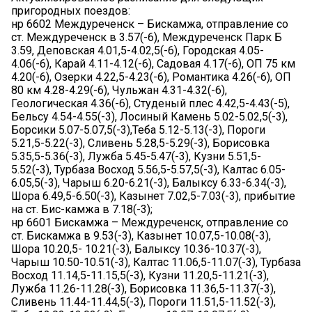
пригородных поездов:
нр 6602 Междуреченск – Бискамжа, отправление со
ст. Междуреченск в 3.57(-6), Междуреченск Парк Б
3.59, Деповская 4.01,5-4.02,5(-6), Городская 4.05-
4.06(-6), Карай 4.11-4.12(-6), Садовая 4.17(-6), ОП 75 км
4.20(-6), Озерки 4.22,5-4.23(-6), Романтика 4.26(-6), ОП
80 км 4.28-4.29(-6), Чульжан 4.31-4.32(-6),
Геологическая 4.36(-6), Студеный плес 4.42,5-4.43(-5),
Бельсу 4.54-4.55(-3), Лосиный Камень 5.02-5.02,5(-3),
Борсики 5.07-5.07,5(-3),Теба 5.12-5.13(-3), Пороги
5.21,5-5.22(-3), Сливень 5.28,5-5.29(-3), Борисовка
5.35,5-5.36(-3), Лужба 5.45-5.47(-3), Кузни 5.51,5-
5.52(-3), Турбаза Восход 5.56,5-5.57,5(-3), Калтас 6.05-
6.05,5(-3), Чарыш 6.20-6.21(-3), Балыксу 6.33-6.34(-3),
Шора 6.49,5-6.50(-3), Казынет 7.02,5-7.03(-3), прибытие
на ст. Бис-камжа в 7.18(-3);
нр 6601 Бискамжа – Междуреченск, отправление со
ст. Бискамжа в 9.53(-3), Казынет 10.07,5-10.08(-3),
Шора 10.20,5- 10.21(-3), Балыксу 10.36-10.37(-3),
Чарыш 10.50-10.51(-3), Калтас 11.06,5-11.07(-3), Турбаза
Восход 11.14,5-11.15,5(-3), Кузни 11.20,5-11.21(-3),
Лужба 11.26-11.28(-3), Борисовка 11.36,5-11.37(-3),
Сливень 11.44-11.44,5(-3), Пороги 11.51,5-11.52(-3),