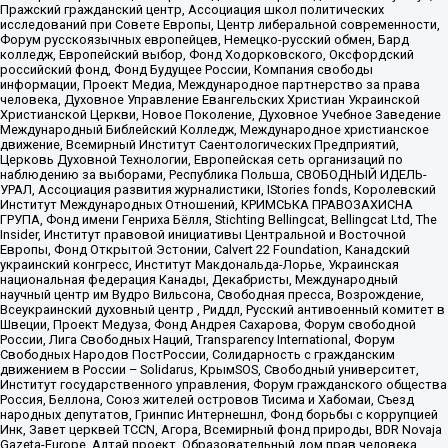
Пражский гражданский центр, Ассоциация школ политических
исследований при Совете Европы, Центр либеральной современности,
Форум русскоязычных европейцев, Немецко-русский обмен, Бард
колледж, Европейский выбор, Фонд Ходорковского, Оксфордский
российский фонд, Фонд Будущее России, Компания свободы
информации, Проект Медиа, Международное партнерство за права
человека, Духовное Управление Евангельских Христиан Украинской
Христианской Церкви, Новое Поколение, Духовное Учебное Заведение
Международный Библейский Колледж, Международное христианское
движение, Всемирный Институт Саентологических Предприятий,
Церковь Духовной Технологии, Европейская сеть организаций по
наблюдению за выборами, Республика Польша, СВОБОДНЫЙ ИДЕЛЬ-
УРАЛ, Ассоциация развития журналистики, IStories fonds, Королевский
Институт Международных Отношений, КРИМСЬКА ПРАВОЗАХИСНА
ГРУПА, Фонд имени Генриха Бёлля, Stichting Bellingcat, Bellingcat Ltd, The
Insider, Институт правовой инициативы Центральной и Восточной
Европы, Фонд Открытой Эстонии, Calvert 22 Foundation, Канадский
украинский конгресс, Институт Макдональда-Лорье, Украинская
национальная федерация Канады, Декабристы, Международный
научный центр им Вудро Вильсона, Свободная пресса, Возрождение,
Всеукраинский духовный центр , Риддл, Русский антивоенный комитет в
Швеции, Проект Медуза, Фонд Андрея Сахарова, Форум свободной
России, Лига Свободных Наций, Transparеncy International, Форум
Свободных Народов ПостРоссии, Солидарность с гражданским
движением в России – Solidarus, КрымSOS, Свободный университет,
Институт государственного управления, Форум гражданского общества
Россия, Беллона, Союз жителей островов Тисима и Хабомаи, Съезд
народных депутатов, Гринпис Интернешнл, Фонд борьбы с коррупцией
Инк, Завет церквей TCCN, Агора, Всемирный фонд природы, BDR Novaja
Gazeta-Europe, Алтай проект, Образовательный дом прав человека