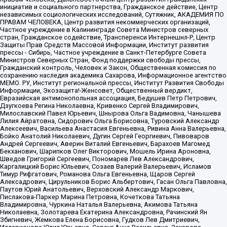
инициатив и социального партнерства, Гражданское действие, Центр
независимых социологических исследований, Сутяжник, АКАДЕМИЯ ПО
ПРАВАМ ЧЕЛОВЕКА, Центр развития некоммерческих организаций,
Частное учреждение в Калининграде Совета Министров северных
стран, Гражданское содействие, Трансперенси Интернешнл-Р, Центр
Защиты Прав Средств Массовой Информации, Институт развития
прессы - Сибирь, Частное учреждение в Санкт-Петербурге Совета
Министров Северных Стран, Фонд поддержки свободы прессы,
Гражданский контроль, Человек и Закон, Общественная комиссия по
сохранению наследия академика Сахарова, Информационное агентство
МЕМО. РУ, Институт региональной прессы, Институт Развития Свободы
Информации, Экозащита!-Женсовет, Общественный вердикт,
Евразийская антимонопольная ассоциация, Бедушев Петр Петрович,
Дзугкоева Регина Николаевна, Кривенко Сергей Владимирович,
Милославский Павел Юрьевич, Шнырова Ольга Вадимовна, Чанышева
Лилия Айратовна, Сидорович Ольга Борисовна, Туровский Александр
Алексеевич, Васильева Анастасия Евгеньевна, Ривина Анна Валерьевна,
Бойко Анатолий Николаевич, Дугин Сергей Георгиевич, Пивоваров
Андрей Сергеевич, Аверин Виталий Евгеньевич, Барахоев Магомед
Бекханович, Шарипков Олег Викторович, Мошель Ирина Ароновна,
Шведов Григорий Сергеевич, Пономарев Лев Александрович,
Каргалицкий Борис Юльевич, Созаев Валерий Валерьевич, Исламов
Тимур Рифгатович, Романова Ольга Евгеньевна, Щаров Сергей
Алексадрович, Цирульников Борис Альбертович, Гасан Ольга Павловна,
Паутов Юрий Анатольевич, Верховский Александр Маркович,
Пислакова-Паркер Марина Петровна, Кочеткова Татьяна
Владимировна, Чуркина Наталья Валерьевна, Акимова Татьяна
Николаевна, Золотарева Екатерина Александровна, Рачинский Ян
Збигневич, Жемкова Елена Борисовна, Гудков Лев Дмитриевич,