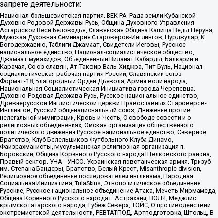
запрете деятельности:
Национал-большевистская партия, ВЕК РА, Рада земли Кубанской
Духовно Родовой Державы Русь, Община Духовного Управления
Асгардской Веси Беловодья, Славянская Община Капища Веды Перуна,
Мужская Духовная Семинария Староверов-Инглингов, Нурджулар, К
Богодержавию, Таблиги Джамаат, Свидетели Иеговы, Русское
национальное единство, Национал-социалистическое общество,
Джамаат мувахидов, Объединенный Вилайат Кабарды, Балкарии и
Карачая, Союз славян, Ат-Такфир Валь-Хиджра, Пит Буль, Национал-
социалистическая рабочая партия России, Славянский союз,
Формат-18, Благородный Орден Дьявола, Армия воли народа,
Национальная Социалистическая Инициатива города Череповца,
Духовно-Родовая Держава Русь, Русское национальное единство,
Древнерусской Инглистической церкви Православных Староверов-
Инглингов, Русский общенациональный союз, Движение против
нелегальной иммиграции, Кровь и Честь, О свободе совести и о
религиозных объединениях, Омская организация общественного
политического движения Русское национальное единство, Северное
Братство, Клуб Болельщиков Футбольного Клуба Динамо,
Файзрахманисты, Мусульманская религиозная организация п.
Боровский, Община Коренного Русского народа Щелковского района,
Правый сектор, УНА - УНСО, Украинская повстанческая армия, Тризуб
им. Степана Бандеры, Братство, Белый Крест, Misanthropic division,
Религиозное объединение последователей инглиизма, Народная
Социальная Инициатива, TulaSkins, Этнополитическое объединение
Русские, Русское национальное объединение Атака, Мечеть Мирмамеда,
Община Коренного Русского народа г. Астрахани, ВОЛЯ, Меджлис
крымскотатарского народа, Рубеж Севера, ТОЙС, О противодействии
экстремистской деятельности, РЕВТАТПОД, Артподготовка, Штольц, В