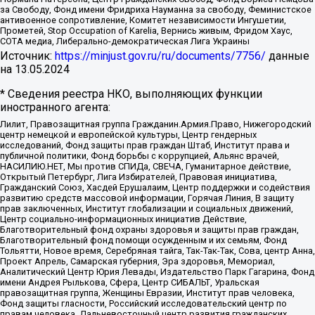
за Свободу, Фонд имени Фридриха Науманна за свободу, Феминистское
антивоенное сопротивление, Комитет независимости Ингушетии,
Прометей, Stop Occupation of Karelia, Вернись живым, Фридом Хаус,
СОТА медиа, Либерально-демократическая Лига Украины
Источник:
https://minjust.gov.ru/ru/documents/7756/
данные
на
13.05.2024
* Сведения реестра НКО, выполняющих функции
иностранного агента:
Лилит, Правозащитная группа Гражданин.Армия.Право, Нижегородский
центр немецкой и европейской культуры, Центр гендерных
исследований, Фонд защиты прав граждан Штаб, Институт права и
публичной политики, Фонд борьбы с коррупцией, Альянс врачей,
НАСИЛИЮ.НЕТ, Мы против СПИДа, СВЕЧА, Гуманитарное действие,
Открытый Петербург, Лига Избирателей, Правовая инициатива,
Гражданский Союз, Хасдей Ерушалаим, Центр поддержки и содействия
развитию средств массовой информации, Горячая Линия, В защиту
прав заключенных, Институт глобализации и социальных движений,
Центр социально-информационных инициатив Действие,
Благотворительный фонд охраны здоровья и защиты прав граждан,
Благотворительный фонд помощи осужденным и их семьям, Фонд
Тольятти, Новое время, Серебряная тайга, Так-Так-Так, Сова, центр Анна,
Проект Апрель, Самарская губерния, Эра здоровья, Мемориал,
Аналитический Центр Юрия Левады, Издательство Парк Гагарина, Фонд
имени Андрея Рылькова, Сфера, Центр СИБАЛЬТ, Уральская
правозащитная группа, Женщины Евразии, Институт прав человека,
Фонд защиты гласности, Российский исследовательский центр по
правам человека, Дальневосточный центр развития гражданских