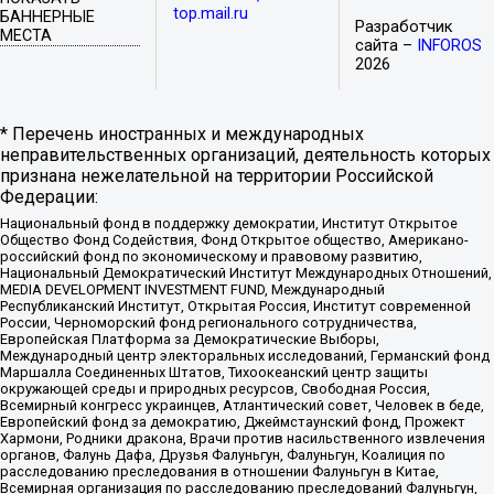
top.mail.ru
БАННЕРНЫЕ
Разработчик
МЕСТА
сайта –
INFOROS
2026
* Перечень иностранных и международных
неправительственных организаций, деятельность которых
признана нежелательной на территории Российской
Федерации:
Национальный фонд в поддержку демократии, Институт Открытое
Общество Фонд Содействия, Фонд Открытое общество, Американо-
российский фонд по экономическому и правовому развитию,
Национальный Демократический Институт Международных Отношений,
MEDIA DEVELOPMENT INVESTMENT FUND, Международный
Республиканский Институт, Открытая Россия, Институт современной
России, Черноморский фонд регионального сотрудничества,
Европейская Платформа за Демократические Выборы,
Международный центр электоральных исследований, Германский фонд
Маршалла Соединенных Штатов, Тихоокеанский центр защиты
окружающей среды и природных ресурсов, Свободная Россия,
Всемирный конгресс украинцев, Атлантический совет, Человек в беде,
Европейский фонд за демократию, Джеймстаунский фонд, Прожект
Хармони, Родники дракона, Врачи против насильственного извлечения
органов, Фалунь Дафа, Друзья Фалуньгун, Фалуньгун, Коалиция по
расследованию преследования в отношении Фалуньгун в Китае,
Всемирная организация по расследованию преследований Фалуньгун,