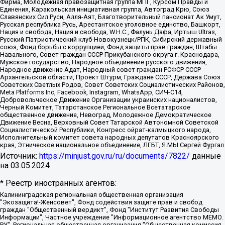
Фирма, Молодежная правозащитная группа МПГ, Курсом Правды и
Единения, Каракольская инициативная группа, Автоград Крю, Союз
Славянских Сил Руси, Алля-Аят, Благотворительный пансионат Ак Умут,
Русская республика Русь, Арестантское уголовное единство, Башкорт,
Нация и свобода, Нация и свобода, W.H.С., Фалунь Дафа, Иртыш Ultras,
Русский Патриотический клуб-Новокузнецк/РПК, Сибирский державный
союз, Фонд борьбы с коррупцией, Фонд защиты прав граждан, Штабы
Навального, Совет граждан СССР Прикубанского округа г. Краснодара,
Мужское государство, Народное объединение русского движения,
Народное движение Адат, Народный совет граждан РСФСР СССР
Архангельской области, Проект Штурм, Граждане СССР, Держава Союз
Советских Светлых Родов, Совет Советских Социалистических Районов,
Meta Platforms Inc, Facebook, Instagram, WhatsApp, СИЧ-С14,
Добровольческое Движение Организации украинских националистов,
Черный Комитет, Татарстанское Региональное Всетатарское
общественное движение, Невоград, Молодежное Демократическое
Движение Весна, Верховный Совет Татарской Автономной Советской
Социалистической Республики, Конгресс ойрат-калмыцкого народа,
Исполнительный комитет совета народных депутатов Красноярского
края, Этническое национальное объединение, ЛГБТ, Я.МЫ Сергей Фургал
Источник:
https://minjust.gov.ru/ru/documents/7822/
данные
на
03.05.2024
* Реестр иностранных агентов:
Калининградская региональная общественная организация "Экозащита!-Женсовет", Фонд содействия защите прав и свобод граждан "Общественный вердикт", Фонд "Институт Развития Свободы Информации", Частное учреждение "Информационное агентство МЕМО. РУ", Региональная общественная организация "Общественная комиссия по сохранению наследия академика Сахарова", Фонд поддержки свободы прессы, Санкт-Петербургская общественная правозащитная организация "Гражданский контроль", Межрегиональная общественная организация "Информационно-просветительский центр "Мемориал", Региональный Фонд "Центр Защиты Прав Средств Массовой Информации", с 05.12.2023 Фонд "Центр Защиты Прав Средств массовой информации", Региональная общественная благотворительная организация помощи беженцам и мигрантам "Гражданское содействие", Негосударственное образовательное учреждение дополнительного профессионального образования (повышение квалификации) специалистов "АКАДЕМИЯ ПО ПРАВАМ ЧЕЛОВЕКА", Свердловская региональная общественная организация "Сутяжник", Автономная некоммерческая организация "Центр независимых социологических исследований", Союз общественных объединений "Российский исследовательский центр по правам человека", Региональное общественное учреждение научно-информационный центр "МЕМОРИАЛ", Некоммерческая организация "Фонд защиты гласности", Автономная некоммерческая организация "Институт прав человека", Городская общественная организация "Екатеринбургское общество "МЕМОРИАЛ", Городская общественная организация "Рязанское историко-просветительское и правозащитное общество "Мемориал" (Рязанский Мемориал), Челябинский региональный орган общественной самодеятельности – женское общественное объединение "Женщины Евразии", Челябинский региональный орган общественной самодеятельности "Уральская правозащитная группа", Фонд содействия защите здоровья и социальной справедливости имени Андрея Рылькова, Автономная Некоммерческая Организация "Аналитический Центр Юрия Левады", Автономная некоммерческая организация социальной поддержки населения "Проект Апрель", Региональная общественная организация помощи женщинам и детям, находящимся в кризисной ситуации "Информационно-методический центр "Анна", Фонд содействия развитию массовых коммуникаций и правовому просвещению "Так-так-Так", Фонд содействия устойчивому развитию "Серебряная тайга", Свердловский региональный общественный фонд социальных проектов "Новое время", "Idel.Реалии", Кавказ.Реалии, Крым.Реалии, Телеканал Настоящее Время, Татаро-башкирская служба Радио Свобода (Azatliq Radiosi), Радио Свободная Европа/Радио Свобода (PCE/PC), "Сибирь.Реалии", "Фактограф", Благотворительный фонд помощи осужденным и их семьям, Автономная некоммерческая организация "Институт глобализации и социальных движений", Фонд "В защиту прав заключенных", Частное учреждение "Центр поддержки и содействия развитию средств массовой информации", Пензенский региональный общественный благотворительный фонд "Гражданский союз", "Север.Реалии", Некоммерческая организация Фонд "Правовая инициатива", Общество с ограниченной ответственностью "Радио Свободная Европа/Радио Свобода", Чешское информационное агентство "MEDIUM-ORIENT", Красноярская региональная общественная организация "Мы против СПИДа", Камалягин Денис Николаевич, Маркелов Сергей Евгеньевич, Пономарев Лев Александрович, Савицкая Людмила Алексеевна, Автономная некоммерческая организация "Центр по работе с проблемой насилия "НАСИЛИЮ.НЕТ", Межрегиональный профессиональный союз работников здравоохранения "Альянс врачей", Юридическое лицо, зарегистрированное в Латвийской Республике, SIA "Medusa Project" (регистрационный номер 40103797863, дата регистрации 10.06.2014), Некоммерческая организация "Фонд по борьбе с коррупцией", Автономная некоммерческая организация "Институт права и публичной политики", Баданин Роман Сергеевич, Гликин Максим Александрович, Железнова Мария Михайловна, Лукьянова Юлия Сергеевна, Маетная Елизавета Витальевна, Маняхин Петр Борисович, Чуракова Ольга Владимировна, Ярош Юлия Петровна, Юридическое лицо "The Insider SIA", зарегистрированное в Риге, Латвийская Республика (дата регистрации 26.06.2015), являющееся администратором доменного имени интернет-издания "The Insider SIA", https://theins.ru, Постернак Алексей Евгеньевич, Рубин Михаил Аркадьевич, Анин Роман Александрович, Юридическое лицо Istories fonds, зарегистрированное в Латвийской Республике (регистрационный номер 50008295751, дата регистрации 24.02.2020), Великовский Дмитрий Александрович, Долинина Ирина Николаевна, Мароховская Алеся Алексеевна, Шлейнов Роман Юрьевич, Шмагун Олеся Валентиновна, Общество с ограниченной ответственностью "Альтаир 2021", Общество с ограниченной ответственностью "Вега 2021", Общество с ограниченной ответственностью "Главный редактор 2021", Общество с ограниченной ответственностью "Ромашки монолит", Важенков Артем Валерьевич, Ивановская областная общественная организация "Центр гендерных исследований", Гурман Юрий Альбертович, Медиапроект "ОВД-Инфо", Егоров Владимир Владимирович, Жилинский Владимир Александрович, Общество с ограниченной ответственностью "ЗП", Иванова София Юрьевна, Карезина Инна Павловна, Кильтау Екатерина Викторовна, Петров Алексей Викторович, Пискунов Сергей Евгеньевич, Смирнов Сергей Сергеевич, Тихонов Михаил Сергеевич, Общество с ограниченной ответственностью "ЖУРНАЛИСТ-ИНОСТРАННЫЙ АГЕНТ", Арапова Галина Юрьевна, Вольтская Татьяна Анатольевна, Американская компания "Mason G.E.S. Anonymous Foundation" (США), являющаяся владельцем интернет-издания https://mnews.world/, Компания "Stichting Bellingcat", зарегистрированная в Нидерландах (дата регистрации 11.07.2018), Захаров Андрей Вячеславович, Клепиковская Екатерина Дмитриевна, Общество с ограниченной ответственностью "МЕМО", Перл Роман Александрович, Симонов Евгений Алексеевич, Соловьева Елена Анатольевна, Сотников Даниил Владимирович, Сурначева Елизавета Дмитриевна, Автономная некоммерческая организация по защите прав человека и информированию населения "Якутия – Наше Мнение", Общество с ограниченной ответственностью "Москоу диджитал медиа", с 26.01.2023 Общество с ограниченной ответственностью "Чайка Белые сады", Ветошкина Валерия Валерьевна, Заговора Максим Александрович, Межрегиональное общественное движение "Российская ЛГБТ - сеть", Оленичев Максим Владимирович, Павлов Иван Юрьевич, Скворцова Елена Сергеевна, Общество с ограниченной ответственностью "Как бы инагент", Кочетков Игорь Викторович, Общество с ограниченной ответственностью "Честные выборы", Еланчик Олег Александрович, Общество с ограниченной ответственностью "Нобелевский призыв", Гималова Регина Эмилевна, Григорьев Андрей Валерьевич, Григорьева Алина Александровна, Ассоциация по содействию защите прав призывников, альтернативнослужащих и военнослужащих "Правозащитная группа "Гражданин.Армия.Право", Хисамова Регина Фаритовна, Автономная некоммерческая организация по реализации социально-правовых программ "Лилит", Дальневосточное общественное движение "Маяк", Санкт-Петербургская ЛГБТ-инициативная группа "Выход", Инициативная группа ЛГБТ+ "Реверс", Алексеев Андрей Викторович, Бекбулатова Таисия Львовна, Беляев Иван Михайлович, Владыкина Елена Сергеевна, Гельман Марат Александрович, Никульшина Вероника Юрьевна, Толоконникова Надежда Андреевна, Шендерович Виктор Анатольевич, Общество с ограниченной ответственностью "Данное сообщение", Общество с ограниченной ответственностью Издательский дом "Новая глава", Айнбиндер Александра Александровна, Московский комьюнити-центр для ЛГБТ+инициатив, Благотворительный фонд развития филантропии, Deutsche Welle (Германия, Kurt-Schumacher-Strasse 3, 53113 Bonn), Борзунова Мария Михайловна, Воробьев Виктор Викторович, Голубева Анна Львовна, Константинова Алла Михайловна, Малкова Ирина Владимировна, Мурадов Мурад Абдулгалимович, Осетинская Елизавета Николаевна, Понасенков Евгений Николаевич, Ганапольский Матвей Юрьевич, Киселев Евгений Алексеевич, Борухович Ирина Григорьевна, Дремин Иван Тимофеевич, Дубровский Дмитрий Викторович, Красноярская региональная общественная организация поддержки и развития альтернативных образовательных технологий и межкультурных коммуникаций "ИНТЕРРА", Маяковская Екатерина Алексеевна, Фейгин Марк Захарович, Филимонов Андрей Викторович, Дзугкоева Регина Николаевна, Доброхотов Роман Александрович, Дудь Юрий Александрович, Елкин Сергей Владимирович, Кругликов Кирилл Игоревич, Сабунаева Мария Леонидовна, Семенов Алексей Владимирович, Шаинян Карен Багратович, Шульман Екатерина Михайловна, Асафьев Артур Валерьевич, Вахштайн Виктор Семенович, Венедиктов Алексей Алексеевич, Лушникова Екатерина Евгеньевна, Волков Леонид Михайлович, Невзоров Александр Глебович, Пархоменко Сергей Борисович, Сироткин Ярослав Николаевич, Кара-Мурза Владимир Владимирович, Баранова Наталья Владимировна, Гозман Леонид Яковлевич, Кагарлицкий Борис Юльевич, Климарев Михаил Валерьевич, Милов Владимир Станиславович, Автономная некоммерческая организация Краснодарский центр современного искусства "Типография", Моргенштерн Алишер Тагирович, Соболь Любовь Эдуардовна, Общество с ограниченной ответственностью "ЛИЗА НОРМ", Каспаров Гарри Кимович, Ходорковский Михаил Борисович, Общество с ограниченной ответственностью "Апрельские тезисы", Данилович Ирина Брониславовна, Кашин Олег Владимирович, Петров Николай Владимирович, Пивоваров Алексей Владимирович, Соколов Михаил Владимирович, Цветкова Юлия Владимировна, Чичваркин Евгений Александрович, Комитет против пыток/Команда против пыток, Общество с ограниченной ответственностью "Первый научный", Общество с ограниченной ответственностью "Вертолет и ко", Белоцерковская Вероника Борисовна, Кац Максим Евгеньевич, Лазарева Татьяна Юрьевна, Шаведдинов Руслан Табризович, Яшин Илья Валерьевич, Общество с ограниченной ответственностью "Иноагент ААВ", Алешковский Дмитрий Петрович, Альбац Евгения Марковна, Быков Дмитрий Львович, Галямина Юлия Евгеньевна, Лойко Сергей Леонидович, Мартынов Кирилл Константинович, Медведев Сергей Александрович, Крашенинников Федор Геннадиевич, Гордеева Катерина Вл