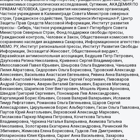
независимых социологических исследований, Сутяжник, АКАДЕМИЯ ПО
ПРАВАМ ЧЕЛОВЕКА, Центр развития некоммерческих организаций,
Частное учреждение в Калининграде Совета Министров северных
стран, Гражданское содействие, Трансперенси Интернешнл-Р, Центр
Защиты Прав Средств Массовой Информации, Институт развития
прессы - Сибирь, Частное учреждение в Санкт-Петербурге Совета
Министров Северных Стран, Фонд поддержки свободы прессы,
Гражданский контроль, Человек и Закон, Общественная комиссия по
сохранению наследия академика Сахарова, Информационное агентство
МЕМО. РУ, Институт региональной прессы, Институт Развития Свободы
Информации, Экозащита!-Женсовет, Общественный вердикт,
Евразийская антимонопольная ассоциация, Бедушев Петр Петрович,
Дзугкоева Регина Николаевна, Кривенко Сергей Владимирович,
Милославский Павел Юрьевич, Шнырова Ольга Вадимовна, Чанышева
Лилия Айратовна, Сидорович Ольга Борисовна, Туровский Александр
Алексеевич, Васильева Анастасия Евгеньевна, Ривина Анна Валерьевна,
Бойко Анатолий Николаевич, Дугин Сергей Георгиевич, Пивоваров
Андрей Сергеевич, Аверин Виталий Евгеньевич, Барахоев Магомед
Бекханович, Шарипков Олег Викторович, Мошель Ирина Ароновна,
Шведов Григорий Сергеевич, Пономарев Лев Александрович,
Каргалицкий Борис Юльевич, Созаев Валерий Валерьевич, Исламов
Тимур Рифгатович, Романова Ольга Евгеньевна, Щаров Сергей
Алексадрович, Цирульников Борис Альбертович, Гасан Ольга Павловна,
Паутов Юрий Анатольевич, Верховский Александр Маркович,
Пислакова-Паркер Марина Петровна, Кочеткова Татьяна
Владимировна, Чуркина Наталья Валерьевна, Акимова Татьяна
Николаевна, Золотарева Екатерина Александровна, Рачинский Ян
Збигневич, Жемкова Елена Борисовна, Гудков Лев Дмитриевич,
Илларионова Юлия Юрьевна, Саранг Анна Васильевна, Захарова