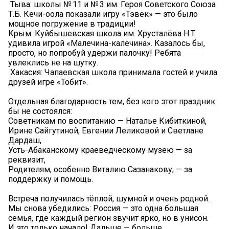
️ Тыва: школы № 11 и № 3 им. Героя Советского Союза
Т.Б. Кечи-оола показали игру «Тэвек» — это было
мощное погружение в традиции!
️Крым: Куйбышевская школа им. Хрусталёва Н.Т.
удивила игрой «Малечина-калечина». Казалось бы,
просто, но попробуй удержи палочку! Ребята
увлеклись не на шутку.
️ Хакасия: Чапаевская школа принимала гостей и учила
друзей игре «Тобит».
Отдельная благодарность тем, без кого этот праздник
бы не состоялся:
Советникам по воспитанию — Наталье Кибиткиной,
Ирине Сайгутиной, Евгении Леликовой и Светлане
Дардаш,
Усть-Абаканскому краеведческому музею — за
реквизит,
Родителям, особенно Виталию Сазанакову, — за
поддержку и помощь.
Встреча получилась тёплой, шумной и очень родной.
Мы снова убедились: Россия — это одна большая
семья, где каждый регион звучит ярко, но в унисон.
И это только начало! Дальше — больше.