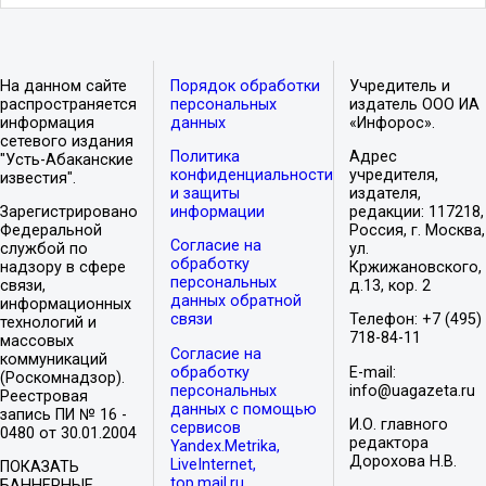
На данном сайте
Порядок обработки
Учредитель и
распространяется
персональных
издатель ООО ИА
информация
данных
«Инфорос».
сетевого издания
Политика
Адрес
"Усть-Абаканские
конфиденциальности
учредителя,
известия".
и защиты
издателя,
Зарегистрировано
информации
редакции: 117218,
Федеральной
Россия, г. Москва,
Согласие на
службой по
ул.
обработку
надзору в сфере
Кржижановского,
персональных
связи,
д.13, кор. 2
данных обратной
информационных
связи
Телефон: +7 (495)
технологий и
718-84-11
массовых
Согласие на
коммуникаций
обработку
E-mail:
(Роскомнадзор).
персональных
info@uagazeta.ru
Реестровая
данных с помощью
запись ПИ № 16 -
И.О. главного
сервисов
0480 от 30.01.2004
редактора
Yandex.Metrika,
Дорохова Н.В.
LiveInternet,
ПОКАЗАТЬ
top.mail.ru
БАННЕРНЫЕ