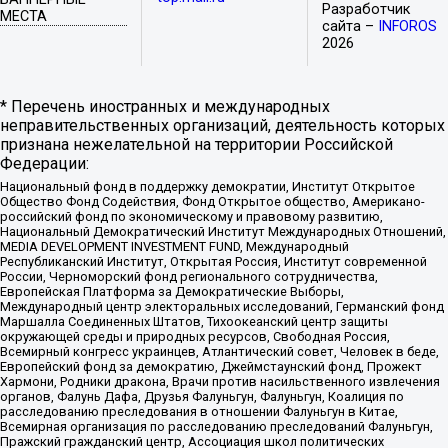
Разработчик
МЕСТА
сайта –
INFOROS
2026
* Перечень иностранных и международных
неправительственных организаций, деятельность которых
признана нежелательной на территории Российской
Федерации:
Национальный фонд в поддержку демократии, Институт Открытое
Общество Фонд Содействия, Фонд Открытое общество, Американо-
российский фонд по экономическому и правовому развитию,
Национальный Демократический Институт Международных Отношений,
MEDIA DEVELOPMENT INVESTMENT FUND, Международный
Республиканский Институт, Открытая Россия, Институт современной
России, Черноморский фонд регионального сотрудничества,
Европейская Платформа за Демократические Выборы,
Международный центр электоральных исследований, Германский фонд
Маршалла Соединенных Штатов, Тихоокеанский центр защиты
окружающей среды и природных ресурсов, Свободная Россия,
Всемирный конгресс украинцев, Атлантический совет, Человек в беде,
Европейский фонд за демократию, Джеймстаунский фонд, Прожект
Хармони, Родники дракона, Врачи против насильственного извлечения
органов, Фалунь Дафа, Друзья Фалуньгун, Фалуньгун, Коалиция по
расследованию преследования в отношении Фалуньгун в Китае,
Всемирная организация по расследованию преследований Фалуньгун,
Пражский гражданский центр, Ассоциация школ политических