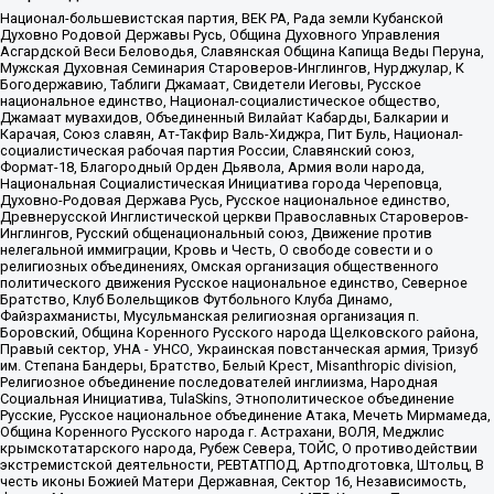
Национал-большевистская партия, ВЕК РА, Рада земли Кубанской
Духовно Родовой Державы Русь, Община Духовного Управления
Асгардской Веси Беловодья, Славянская Община Капища Веды Перуна,
Мужская Духовная Семинария Староверов-Инглингов, Нурджулар, К
Богодержавию, Таблиги Джамаат, Свидетели Иеговы, Русское
национальное единство, Национал-социалистическое общество,
Джамаат мувахидов, Объединенный Вилайат Кабарды, Балкарии и
Карачая, Союз славян, Ат-Такфир Валь-Хиджра, Пит Буль, Национал-
социалистическая рабочая партия России, Славянский союз,
Формат-18, Благородный Орден Дьявола, Армия воли народа,
Национальная Социалистическая Инициатива города Череповца,
Духовно-Родовая Держава Русь, Русское национальное единство,
Древнерусской Инглистической церкви Православных Староверов-
Инглингов, Русский общенациональный союз, Движение против
нелегальной иммиграции, Кровь и Честь, О свободе совести и о
религиозных объединениях, Омская организация общественного
политического движения Русское национальное единство, Северное
Братство, Клуб Болельщиков Футбольного Клуба Динамо,
Файзрахманисты, Мусульманская религиозная организация п.
Боровский, Община Коренного Русского народа Щелковского района,
Правый сектор, УНА - УНСО, Украинская повстанческая армия, Тризуб
им. Степана Бандеры, Братство, Белый Крест, Misanthropic division,
Религиозное объединение последователей инглиизма, Народная
Социальная Инициатива, TulaSkins, Этнополитическое объединение
Русские, Русское национальное объединение Атака, Мечеть Мирмамеда,
Община Коренного Русского народа г. Астрахани, ВОЛЯ, Меджлис
крымскотатарского народа, Рубеж Севера, ТОЙС, О противодействии
экстремистской деятельности, РЕВТАТПОД, Артподготовка, Штольц, В
честь иконы Божией Матери Державная, Сектор 16, Независимость,