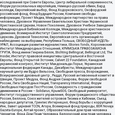
исследований при Совете Европы, Центр либеральной современности,
Форум русскоязычных европейцев, Немецко-русский обмен, Бард
колледж, Европейский выбор, Фонд Ходорковского, Оксфордский
российский фонд, Фонд Будущее России, Компания свободы
информации, Проект Медиа, Международное партнерство за права
человека, Духовное Управление Евангельских Христиан Украинской
Христианской Церкви, Новое Поколение, Духовное Учебное Заведение
Международный Библейский Колледж, Международное христианское
движение, Всемирный Институт Саентологических Предприятий,
Церковь Духовной Технологии, Европейская сеть организаций по
наблюдению за выборами, Республика Польша, СВОБОДНЫЙ ИДЕЛЬ-
УРАЛ, Ассоциация развития журналистики, IStories fonds, Королевский
Институт Международных Отношений, КРИМСЬКА ПРАВОЗАХИСНА
ГРУПА, Фонд имени Генриха Бёлля, Stichting Bellingcat, Bellingcat Ltd, The
Insider, Институт правовой инициативы Центральной и Восточной
Европы, Фонд Открытой Эстонии, Calvert 22 Foundation, Канадский
украинский конгресс, Институт Макдональда-Лорье, Украинская
национальная федерация Канады, Декабристы, Международный
научный центр им Вудро Вильсона, Свободная пресса, Возрождение,
Всеукраинский духовный центр , Риддл, Русский антивоенный комитет в
Швеции, Проект Медуза, Фонд Андрея Сахарова, Форум свободной
России, Лига Свободных Наций, Transparеncy International, Форум
Свободных Народов ПостРоссии, Солидарность с гражданским
движением в России – Solidarus, КрымSOS, Свободный университет,
Институт государственного управления, Форум гражданского общества
Россия, Беллона, Союз жителей островов Тисима и Хабомаи, Съезд
народных депутатов, Гринпис Интернешнл, Фонд борьбы с коррупцией
Инк, Завет церквей TCCN, Агора, Всемирный фонд природы, BDR Novaja
Gazeta-Europe, Алтай проект, Образовательный дом прав человека
Чернигов, Фонд Дом Прав Человека, Белорусский дом прав человека