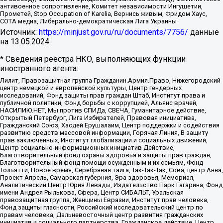
антивоенное сопротивление, Комитет независимости Ингушетии,
Прометей, Stop Occupation of Karelia, Вернись живым, Фридом Хаус,
СОТА медиа, Либерально-демократическая Лига Украины
Источник:
https://minjust.gov.ru/ru/documents/7756/
данные
на
13.05.2024
* Сведения реестра НКО, выполняющих функции
иностранного агента:
Лилит, Правозащитная группа Гражданин.Армия.Право, Нижегородский
центр немецкой и европейской культуры, Центр гендерных
исследований, Фонд защиты прав граждан Штаб, Институт права и
публичной политики, Фонд борьбы с коррупцией, Альянс врачей,
НАСИЛИЮ.НЕТ, Мы против СПИДа, СВЕЧА, Гуманитарное действие,
Открытый Петербург, Лига Избирателей, Правовая инициатива,
Гражданский Союз, Хасдей Ерушалаим, Центр поддержки и содействия
развитию средств массовой информации, Горячая Линия, В защиту
прав заключенных, Институт глобализации и социальных движений,
Центр социально-информационных инициатив Действие,
Благотворительный фонд охраны здоровья и защиты прав граждан,
Благотворительный фонд помощи осужденным и их семьям, Фонд
Тольятти, Новое время, Серебряная тайга, Так-Так-Так, Сова, центр Анна,
Проект Апрель, Самарская губерния, Эра здоровья, Мемориал,
Аналитический Центр Юрия Левады, Издательство Парк Гагарина, Фонд
имени Андрея Рылькова, Сфера, Центр СИБАЛЬТ, Уральская
правозащитная группа, Женщины Евразии, Институт прав человека,
Фонд защиты гласности, Российский исследовательский центр по
правам человека, Дальневосточный центр развития гражданских
инициатив и социального партнерства, Гражданское действие, Центр