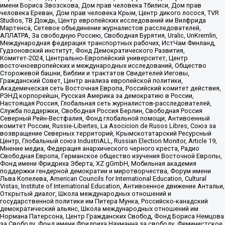
имени Бориса Звозскова, Дом прав человека Тбилиси, Дом прав
человека Ереван, Дом прав человека Крым, Центр дикого лосося, TVR
Studios, ТВ Дождь, Центр европейских исследований им Вилфрида
Мартенса, Сетевое объединение журналистов расследователей,
АЛЛАТРА, За свободную Россию, Свободная Бурятия, Uralic, UnKremlin,
Международная федерация транспортных рабочих, ИстЧам Финланд,
Гудзоновский институт, Фонд Демократического Развития,
Комитет-2024, Центрально-Европейский университет, Центр
восточноевропейских и международных исследований, Общество
Сторожевой башни, Библии и трактатов Свидетелей Иеговы,
Гражданский Совет, Центр анализа европейской политики,
Академическая сеть Восточная Европа, Российский комитет действия,
РЭНД корпорейшн, Русская Америка за демократию в России,
Настоящая Россия, Глобальная сеть журналистов-расследователей,
Служба поддержки, Свободная Россия Берлин, Свободная Россия
Северный Рейн-Вестфалия, Фонд глобальной помощи, Антивоенный
комитет России, Russie-Libertes, La Asocicion de Rusos Libres, Союз за
возвращение Северных территорий, Крымскотатарский Ресурсный
Центр, Глобальный союз IndustriALL, Russian Election Monitor, Article 19,
Мнение медиа, Федерация анархического черного креста, Радио
Свободная Европа, Германское общество изучения Восточной Европы,
Фонд имени Фридриха Эберта, XZ gGmbH, Мобильная академия
поддержки гендерной демократии и миротворчества, Форум имени
Льва Копелева, American Councils for International Education, Cultural
Vistas, Institute of International Education, Антивоенное движение Антальи,
Открытый диалог, Школа международных отношений и
государственной политики им Питера Мунка, Российско-канадский
демократический альянс, Школа международных отношений им
Нормана Патерсона, Центр Гражданских Свобод, Фонд Бориса Немцова
за Свободу, Фонд имени Фридриха Науманна за свободу, Феминистское