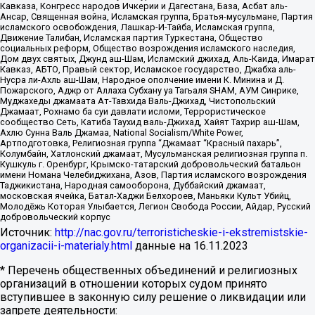
Кавказа, Конгресс народов Ичкерии и Дагестана, База, Асбат аль-
Ансар, Священная война, Исламская группа, Братья-мусульмане, Партия
исламского освобождения, Лашкар-И-Тайба, Исламская группа,
Движение Талибан, Исламская партия Туркестана, Общество
социальных реформ, Общество возрождения исламского наследия,
Дом двух святых, Джунд аш-Шам, Исламский джихад, Аль-Каида, Имарат
Кавказ, АБТО, Правый сектор, Исламское государство, Джабха аль-
Нусра ли-Ахль аш-Шам, Народное ополчение имени К. Минина и Д.
Пожарского, Аджр от Аллаха Субхану уа Тагьаля SHAM, АУМ Синрике,
Муджахеды джамаата Ат-Тавхида Валь-Джихад, Чистопольский
Джамаат, Рохнамо ба суи давлати исломи, Террористическое
сообщество Сеть, Катиба Таухид валь-Джихад, Хайят Тахрир аш-Шам,
Ахлю Сунна Валь Джамаа, National Socialism/White Power,
Артподготовка, Религиозная группа “Джамаат “Красный пахарь”,
Колумбайн, Хатлонский джамаат, Мусульманская религиозная группа п.
Кушкуль г. Оренбург, Крымско-татарский добровольческий батальон
имени Номана Челебиджихана, Азов, Партия исламского возрождения
Таджикистана, Народная самооборона, Дуббайский джамаат,
московская ячейка, Батал-Хаджи Белхороев, Маньяки Культ Убийц,
Молодёжь Которая Улыбается, Легион Свобода России, Айдар, Русский
добровольческий корпус
Источник:
http://nac.gov.ru/terroristicheskie-i-ekstremistskie-
organizacii-i-materialy.html
данные на
16.11.2023
* Перечень общественных объединений и религиозных
организаций в отношении которых судом принято
вступившее в законную силу решение о ликвидации или
запрете деятельности: