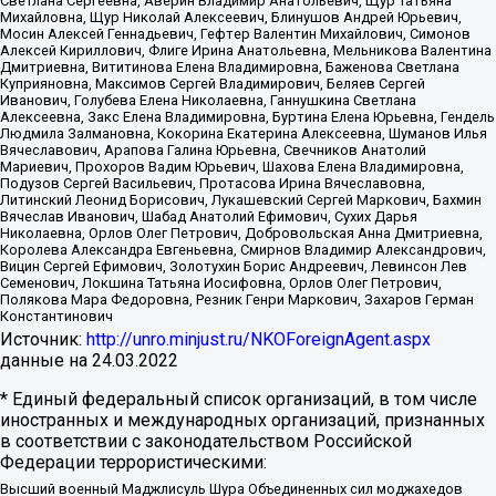
Светлана Сергеевна, Аверин Владимир Анатольевич, Щур Татьяна
Михайловна, Щур Николай Алексеевич, Блинушов Андрей Юрьевич,
Мосин Алексей Геннадьевич, Гефтер Валентин Михайлович, Симонов
Алексей Кириллович, Флиге Ирина Анатольевна, Мельникова Валентина
Дмитриевна, Вититинова Елена Владимировна, Баженова Светлана
Куприяновна, Максимов Сергей Владимирович, Беляев Сергей
Иванович, Голубева Елена Николаевна, Ганнушкина Светлана
Алексеевна, Закс Елена Владимировна, Буртина Елена Юрьевна, Гендель
Людмила Залмановна, Кокорина Екатерина Алексеевна, Шуманов Илья
Вячеславович, Арапова Галина Юрьевна, Свечников Анатолий
Мариевич, Прохоров Вадим Юрьевич, Шахова Елена Владимировна,
Подузов Сергей Васильевич, Протасова Ирина Вячеславовна,
Литинский Леонид Борисович, Лукашевский Сергей Маркович, Бахмин
Вячеслав Иванович, Шабад Анатолий Ефимович, Сухих Дарья
Николаевна, Орлов Олег Петрович, Добровольская Анна Дмитриевна,
Королева Александра Евгеньевна, Смирнов Владимир Александрович,
Вицин Сергей Ефимович, Золотухин Борис Андреевич, Левинсон Лев
Семенович, Локшина Татьяна Иосифовна, Орлов Олег Петрович,
Полякова Мара Федоровна, Резник Генри Маркович, Захаров Герман
Константинович
Источник:
http://unro.minjust.ru/NKOForeignAgent.aspx
данные на
24.03.2022
* Единый федеральный список организаций, в том числе
иностранных и международных организаций, признанных
в соответствии с законодательством Российской
Федерации террористическими:
Высший военный Маджлисуль Шура Объединенных сил моджахедов