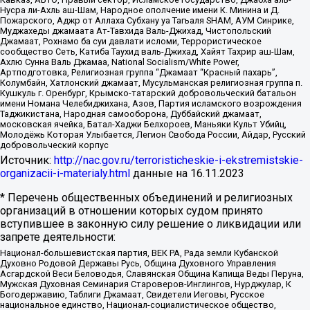
Нусра ли-Ахль аш-Шам, Народное ополчение имени К. Минина и Д.
Пожарского, Аджр от Аллаха Субхану уа Тагьаля SHAM, АУМ Синрике,
Муджахеды джамаата Ат-Тавхида Валь-Джихад, Чистопольский
Джамаат, Рохнамо ба суи давлати исломи, Террористическое
сообщество Сеть, Катиба Таухид валь-Джихад, Хайят Тахрир аш-Шам,
Ахлю Сунна Валь Джамаа, National Socialism/White Power,
Артподготовка, Религиозная группа “Джамаат “Красный пахарь”,
Колумбайн, Хатлонский джамаат, Мусульманская религиозная группа п.
Кушкуль г. Оренбург, Крымско-татарский добровольческий батальон
имени Номана Челебиджихана, Азов, Партия исламского возрождения
Таджикистана, Народная самооборона, Дуббайский джамаат,
московская ячейка, Батал-Хаджи Белхороев, Маньяки Культ Убийц,
Молодёжь Которая Улыбается, Легион Свобода России, Айдар, Русский
добровольческий корпус
Источник:
http://nac.gov.ru/terroristicheskie-i-ekstremistskie-
organizacii-i-materialy.html
данные на
16.11.2023
* Перечень общественных объединений и религиозных
организаций в отношении которых судом принято
вступившее в законную силу решение о ликвидации или
запрете деятельности:
Национал-большевистская партия, ВЕК РА, Рада земли Кубанской
Духовно Родовой Державы Русь, Община Духовного Управления
Асгардской Веси Беловодья, Славянская Община Капища Веды Перуна,
Мужская Духовная Семинария Староверов-Инглингов, Нурджулар, К
Богодержавию, Таблиги Джамаат, Свидетели Иеговы, Русское
национальное единство, Национал-социалистическое общество,