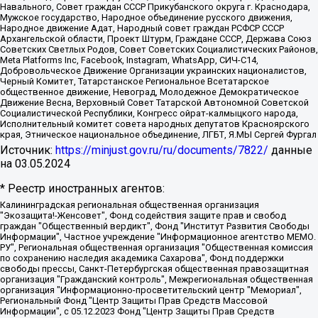
Навального, Совет граждан СССР Прикубанского округа г. Краснодара,
Мужское государство, Народное объединение русского движения,
Народное движение Адат, Народный совет граждан РСФСР СССР
Архангельской области, Проект Штурм, Граждане СССР, Держава Союз
Советских Светлых Родов, Совет Советских Социалистических Районов,
Meta Platforms Inc, Facebook, Instagram, WhatsApp, СИЧ-С14,
Добровольческое Движение Организации украинских националистов,
Черный Комитет, Татарстанское Региональное Всетатарское
общественное движение, Невоград, Молодежное Демократическое
Движение Весна, Верховный Совет Татарской Автономной Советской
Социалистической Республики, Конгресс ойрат-калмыцкого народа,
Исполнительный комитет совета народных депутатов Красноярского
края, Этническое национальное объединение, ЛГБТ, Я.МЫ Сергей Фургал
Источник:
https://minjust.gov.ru/ru/documents/7822/
данные
на
03.05.2024
* Реестр иностранных агентов:
Калининградская региональная общественная организация "Экозащита!-Женсовет", Фонд содействия защите прав и свобод граждан "Общественный вердикт", Фонд "Институт Развития Свободы Информации", Частное учреждение "Информационное агентство МЕМО. РУ", Региональная общественная организация "Общественная комиссия по сохранению наследия академика Сахарова", Фонд поддержки свободы прессы, Санкт-Петербургская общественная правозащитная организация "Гражданский контроль", Межрегиональная общественная организация "Информационно-просветительский центр "Мемориал", Региональный Фонд "Центр Защиты Прав Средств Массовой Информации", с 05.12.2023 Фонд "Центр Защиты Прав Средств массовой информации", Региональная общественная благотворительная организация помощи беженцам и мигрантам "Гражданское содействие", Негосударственное образовательное учреждение дополнительного профессионального образования (повышение квалификации) специалистов "АКАДЕМИЯ ПО ПРАВАМ ЧЕЛОВЕКА", Свердловская региональная общественная организация "Сутяжник", Автономная некоммерческая организация "Центр независимых социологических исследований", Союз общественных объединений "Российский исследовательский центр по правам человека", Региональное общественное учреждение научно-информационный центр "МЕМОРИАЛ", Некоммерческая организация "Фонд защиты гласности", Автономная некоммерческая организация "Институт прав человека", Городская общественная организация "Екатеринбургское общество "МЕМОРИАЛ", Городская общественная организация "Рязанское историко-просветительское и правозащитное общество "Мемориал" (Рязанский Мемориал), Челябинский региональный орган общественной самодеятельности – женское общественное объединение "Женщины Евразии", Челябинский региональный орган общественной самодеятельности "Уральская правозащитная группа", Фонд содействия защите здоровья и социальной справедливости имени Андрея Рылькова, Автономная Некоммерческая Организация "Аналитический Центр Юрия Левады", Автономная некоммерческая организация социальной поддержки населения "Проект Апрель", Региональная общественная организация помощи женщинам и детям, находящимся в кризисной ситуации "Информационно-методический центр "Анна", Фонд содействия развитию массовых коммуникаций и правовому просвещению "Так-так-Так", Фонд содействия устойчивому развитию "Серебряная тайга", Свердловский региональный общественный фонд социальных проектов "Новое время", "Idel.Реалии", Кавказ.Реалии, Крым.Реалии, Телеканал Настоящее Время, Татаро-башкирская служба Радио Свобода (Azatliq Radiosi), Радио Свободная Европа/Радио Свобода (PCE/PC), "Сибирь.Реалии", "Фактограф", Благотворительный фонд помощи осужденным и их семьям, Автономная некоммерческая организация "Институт глобализации и социальных движений", Фонд "В защиту прав заключенных", Частное учреждение "Центр поддержки и содействия развитию средств массовой информации", Пензенский региональный общественный благотворительный фонд "Гражданский союз", "Север.Реалии", Некоммерческая организация Фонд "Правовая инициатива", Общество с ограниченной ответственностью "Радио Свободная Европа/Радио Свобода", Чешское информационное агентство "MEDIUM-ORIENT", Красноярская региональная общественная организация "Мы против СПИДа", Камалягин Денис Николаевич, Маркелов Сергей Евгеньевич, Пономарев Лев Александрович, Савицкая Людмила Алексеевна, Автономная некоммерческая организация "Центр по работе с проблемой насилия "НАСИЛИЮ.НЕТ", Межрегиональный профессиональный союз работников здравоохранения "Альянс врачей", Юридическое лицо, зарегистрированное в Латвийской Республике, SIA "Medusa Project" (регистрационный номер 40103797863, дата регистрации 10.06.2014), Некоммерческая организация "Фонд по борьбе с коррупцией", Автономная некоммерческая организация "Институт права и публичной политики", Баданин Роман Сергеевич, Гликин Максим Александрович, Железнова Мария Михайловна, Лукьянова Юлия Сергеевна, Маетная Елизавета Витальевна, Маняхин Петр Борисович, Чуракова Ольга Владимировна, Ярош Юлия Петровна, Юридическое лицо "The Insider SIA", зарегистрированное в Риге, Латвийская Республика (дата регистрации 26.06.2015), являющееся администратором доменного имени интернет-издания "The Insider SIA", https://theins.ru, Постернак Алексей Евгеньевич, Рубин Михаил Аркадьевич, Анин Роман Александрович, Юридическое лицо Istories fonds, зарегистрированное в Латвийской Республике (регистрационный номер 50008295751, дата регистрации 24.02.2020), Великовский Дмитрий Александрович, Долинина Ирина Николаевна, Мароховская Алеся Алексеевна, Шлейнов Роман Юрьевич, Шмагун Олеся Валентиновна, Общество с ограниченной ответственностью "Альтаир 2021", Общество с ограниченной ответственностью "Вега 2021", Общество с ограниченной ответственностью "Главный редактор 2021", Общество с ограниченной ответственностью "Ромашки монолит", Важенков Артем Валерьевич, Ивановская областная общественная организация "Центр гендерных исследований", Гурман Юрий Альбертович, Медиапроект "ОВД-Инфо", Егоров Владимир Владимирович, Жилинский Владимир Александрович, Общество с ограниченной ответственностью "ЗП", Иванова София Юрьевна, Карезина Инна Павловна, Кильтау Екатерина Викторовна, Петров Алексей Викторович, Пискунов Сергей Евгеньевич, Смирнов Сергей Сергеевич, Тихонов Михаил Сергеевич, Общество с ограниченной ответственностью "ЖУРНАЛИСТ-ИНОСТРАННЫЙ АГЕНТ", Арапова Галина Юрьевна, Вольтская Татьяна Анатольевна, Американская компания "Mason G.E.S. Anonymous Foundation" (США), являющаяся владельцем интернет-издания https://mnews.world/, Компания "Stichting Bellingcat", зарегистрированная в Нидерландах (дата регистрации 11.07.2018), Захаров Андрей Вячеславович, Клепиковская Екатерина Дмитриевна, Общество с ограниченной ответственностью "МЕМО", Перл Роман Александрович, Симонов Евгений Алексеевич, Соловьева Елена Анатольевна, Сотников Даниил Владимирович, Сурначева Елизавета Дмитриевна, Автономная некоммерческая организация по защите прав человека и информированию населения "Якутия – Наше Мнение", Общество с ограниченной ответственностью "Москоу диджитал медиа", с 26.01.2023 Общество с ограниченной ответственностью "Чайка Белые сады", Ветошкина Валерия Валерьевна, Заговора Максим Александрович, Межрегиональное общественное движение "Российская ЛГБТ - сеть", Оленичев Максим Владимирович, Павлов Иван Юрьевич, Скворцова Елена Сергеевна, Общество с ограниченной ответственностью "Как бы инагент", Кочетков Игорь Викторович, Общество с ограниченной ответственностью "Честные выборы", Еланчик Олег Александрович, Общество с ограниченной ответственностью "Нобелевский призыв", Гималова Регина Эмилевна, Григорьев Андрей Валерьевич, Григорьева Алина Александровна, Ассоциация по содействию защите прав призывников, альтернативнослужащих и военнослужащих "Правозащитная группа "Гражданин.Армия.Право", Хисамова Регина Фаритовна, Автономная некоммерческая организация по реализации социально-правовых программ "Лилит", Дальневосточное общественное движение "Маяк", Санкт-Петербургская ЛГБТ-инициативная группа "Выход", Инициативная группа ЛГБТ+ "Реверс", Алексеев Андрей Викторович, Бекбулатова Таисия Львовна, Беляев Иван Михайлович, Владыкина Елена Сергеевна, Гельман Марат Александрович, Никульшина Вероника Юрьевна, Толоконникова Надежда Андреевна, Шендерович Виктор Анатольевич, Общество с ограниченной ответственностью "Данное сообщение", Общество с ограниченной ответственностью Издательский дом "Новая глава", Айнбиндер Александра Александровна, Московский комьюнити-центр для ЛГБТ+инициатив, Благотворительный фонд развития филантропии, Deutsche Welle (Германия, Kurt-Schumacher-Strasse 3, 53113 Bonn), Борзунова Мария Михайловна, Воробьев Виктор Викторович, Голубева Анна Львовна, Константинова Алла Михайловна, Малкова Ирина Владимировна, Мурадов Мурад Абдулгалимович, Осетинская Елизавета Николаевна, Понасенков Евгений Николаевич, Ганапольский Матвей Юрьевич, Киселев Евгений Алексеевич, Борухович Ирина Григорьевна, Дремин Иван Тимофеевич, Дубровский Дмитрий Викторович, Красноярская региональная общественная организация поддержки и развития альтернативных образовательных технологий и межкультурных коммуникаций "ИНТЕРРА", Маяковская Екатерина Алексеевна, Фейгин Марк Захарович, Филимонов Андрей Викторович, Дзугкоева Регина Николаевна, Доброхотов Роман Александрович, Дудь Юрий Александрович, Елкин Сергей Владимирович, Кругликов Кирилл Игоревич, Сабунаева Мария Леонидовна, Семенов Алексей Владимирович, Шаинян Карен Багратович, Шульман Екатерина Михайловна, Асафьев Артур Валерьевич, Вахштайн Виктор Семенович, Венедиктов Алексей Алексеевич, Лушникова Екатерина Евгеньевна, Волков Леонид Михайлович, Невзоров Александр Глебович, Пархоменко Сергей Борисович, Сироткин Ярослав Николаевич, Кара-Мурза Владимир Владимирович, Баранова Наталья Владимировна, Гозман Леонид Яковлевич, Кагарлицкий Борис Юльевич, Климарев Михаил Валерьевич, Милов Владимир Станиславович, Автономная некоммерческая организация Краснодарский центр современного искусства "Типография", Моргенштерн Алишер Тагирович, Соболь Любовь Эдуардовна, Общество с ограниченной ответственностью "ЛИЗА НОРМ", Каспаров Гарри Кимович, Ходорковский Михаил Борисович, Общество с ограниченной ответственностью "Апрельские тезисы", Данилович Ирина Брониславовна, Кашин Олег Владимирович, Петров Николай Владимирович, Пивоваров Алексей Владимирович, Соколов Михаил Владимирович, Цветкова Юлия Владимировна, Чичваркин Евгений Александрович, Комитет против пыток/Команда против пыток, Общество с ограниченной ответственностью "Первый научный", Общество с ограниченной ответственностью "Вертолет и ко", Белоцерковская Вероника Борисовна, Кац Максим Евгеньевич, Лазарева Татьяна Юрьевна, Шаведдинов Руслан Табризович, Яшин Илья Валерьевич, Общество с ограниченной ответственностью "Иноагент ААВ", Алешковский Дмитрий Петрович, Альбац Евгения Марковна, Быков Дмитрий Львович, Галямина Юлия Евгеньевна, Лойко Сергей Леонидович, Мартынов Кирилл Константинович, Медведев Сергей Александрович, Крашенинников Федор Геннадиевич, Гордеева Катерина Вл