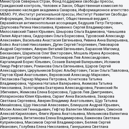
Министров Северных Стран, Фонд поддержки свободы прессы,
Гражданский контроль, Человек и Закон, Общественная комиссия по
сохранению наследия академика Сахарова, Информационное агентство
МЕМО. РУ, Институт региональной прессы, Институт Развития Свободы
Информации, Экозащита!-Женсовет, Общественный вердикт,
Евразийская антимонопольная ассоциация, Бедушев Петр Петрович,
Дзугкоева Регина Николаевна, Кривенко Сергей Владимирович,
Милославский Павел Юрьевич, Шнырова Ольга Вадимовна, Чанышева
Лилия Айратовна, Сидорович Ольга Борисовна, Туровский Александр
Алексеевич, Васильева Анастасия Евгеньевна, Ривина Анна Валерьевна,
Бойко Анатолий Николаевич, Дугин Сергей Георгиевич, Пивоваров
Андрей Сергеевич, Аверин Виталий Евгеньевич, Барахоев Магомед
Бекханович, Шарипков Олег Викторович, Мошель Ирина Ароновна,
Шведов Григорий Сергеевич, Пономарев Лев Александрович,
Каргалицкий Борис Юльевич, Созаев Валерий Валерьевич, Исламов
Тимур Рифгатович, Романова Ольга Евгеньевна, Щаров Сергей
Алексадрович, Цирульников Борис Альбертович, Гасан Ольга Павловна,
Паутов Юрий Анатольевич, Верховский Александр Маркович,
Пислакова-Паркер Марина Петровна, Кочеткова Татьяна
Владимировна, Чуркина Наталья Валерьевна, Акимова Татьяна
Николаевна, Золотарева Екатерина Александровна, Рачинский Ян
Збигневич, Жемкова Елена Борисовна, Гудков Лев Дмитриевич,
Илларионова Юлия Юрьевна, Саранг Анна Васильевна, Захарова
Светлана Сергеевна, Аверин Владимир Анатольевич, Щур Татьяна
Михайловна, Щур Николай Алексеевич, Блинушов Андрей Юрьевич,
Мосин Алексей Геннадьевич, Гефтер Валентин Михайлович, Симонов
Алексей Кириллович, Флиге Ирина Анатольевна, Мельникова Валентина
Дмитриевна, Вититинова Елена Владимировна, Баженова Светлана
Куприяновна, Максимов Сергей Владимирович, Беляев Сергей
Иванович, Голубева Елена Николаевна, Ганнушкина Светлана