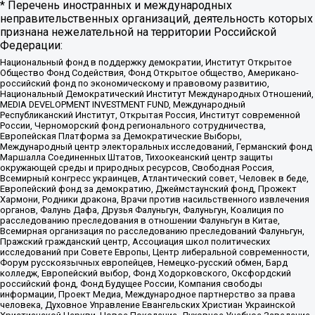
* Перечень иностранных и международных
неправительственных организаций, деятельность которых
признана нежелательной на территории Российской
Федерации:
Национальный фонд в поддержку демократии, Институт Открытое
Общество Фонд Содействия, Фонд Открытое общество, Американо-
российский фонд по экономическому и правовому развитию,
Национальный Демократический Институт Международных Отношений,
MEDIA DEVELOPMENT INVESTMENT FUND, Международный
Республиканский Институт, Открытая Россия, Институт современной
России, Черноморский фонд регионального сотрудничества,
Европейская Платформа за Демократические Выборы,
Международный центр электоральных исследований, Германский фонд
Маршалла Соединенных Штатов, Тихоокеанский центр защиты
окружающей среды и природных ресурсов, Свободная Россия,
Всемирный конгресс украинцев, Атлантический совет, Человек в беде,
Европейский фонд за демократию, Джеймстаунский фонд, Прожект
Хармони, Родники дракона, Врачи против насильственного извлечения
органов, Фалунь Дафа, Друзья Фалуньгун, Фалуньгун, Коалиция по
расследованию преследования в отношении Фалуньгун в Китае,
Всемирная организация по расследованию преследований Фалуньгун,
Пражский гражданский центр, Ассоциация школ политических
исследований при Совете Европы, Центр либеральной современности,
Форум русскоязычных европейцев, Немецко-русский обмен, Бард
колледж, Европейский выбор, Фонд Ходорковского, Оксфордский
российский фонд, Фонд Будущее России, Компания свободы
информации, Проект Медиа, Международное партнерство за права
человека, Духовное Управление Евангельских Христиан Украинской