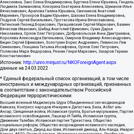
Алексеевна, Закс Елена Владимировна, Буртина Елена Юрьевна, Гендель
Людмила Залмановна, Кокорина Екатерина Алексеевна, Шуманов Илья
Вячеславович, Арапова Галина Юрьевна, Свечников Анатолий
Мариевич, Прохоров Вадим Юрьевич, Шахова Елена Владимировна,
Подузов Сергей Васильевич, Протасова Ирина Вячеславовна,
Литинский Леонид Борисович, Лукашевский Сергей Маркович, Бахмин
Вячеслав Иванович, Шабад Анатолий Ефимович, Сухих Дарья
Николаевна, Орлов Олег Петрович, Добровольская Анна Дмитриевна,
Королева Александра Евгеньевна, Смирнов Владимир Александрович,
Вицин Сергей Ефимович, Золотухин Борис Андреевич, Левинсон Лев
Семенович, Локшина Татьяна Иосифовна, Орлов Олег Петрович,
Полякова Мара Федоровна, Резник Генри Маркович, Захаров Герман
Константинович
Источник:
http://unro.minjust.ru/NKOForeignAgent.aspx
данные на
24.03.2022
* Единый федеральный список организаций, в том числе
иностранных и международных организаций, признанных
в соответствии с законодательством Российской
Федерации террористическими:
Высший военный Маджлисуль Шура Объединенных сил моджахедов
Кавказа, Конгресс народов Ичкерии и Дагестана, База, Асбат аль-
Ансар, Священная война, Исламская группа, Братья-мусульмане, Партия
исламского освобождения, Лашкар-И-Тайба, Исламская группа,
Движение Талибан, Исламская партия Туркестана, Общество
социальных реформ, Общество возрождения исламского наследия,
Дом двух святых, Джунд аш-Шам, Исламский джихад, Аль-Каида, Имарат
Кавказ, АБТО, Правый сектор, Исламское государство, Джабха аль-