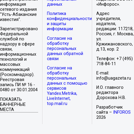
информация
данных
«Инфорос».
сетевого издания
Политика
Адрес
"Усть-Абаканские
конфиденциальности
учредителя,
известия".
и защиты
издателя,
Зарегистрировано
информации
редакции: 117218,
Федеральной
Россия, г. Москва,
Согласие на
службой по
ул.
обработку
надзору в сфере
Кржижановского,
персональных
связи,
д.13, кор. 2
данных обратной
информационных
связи
Телефон: +7 (495)
технологий и
718-84-11
массовых
Согласие на
коммуникаций
обработку
E-mail:
(Роскомнадзор).
персональных
info@uagazeta.ru
Реестровая
данных с помощью
запись ПИ № 16 -
И.О. главного
сервисов
0480 от 30.01.2004
редактора
Yandex.Metrika,
Дорохова Н.В.
LiveInternet,
ПОКАЗАТЬ
top.mail.ru
БАННЕРНЫЕ
Разработчик
МЕСТА
сайта –
INFOROS
2026