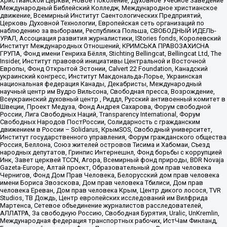
Христианской Церкви, Новое Поколение, Духовное Учебное Заведение
Международный Библейский Колледж, Международное христианское
движение, Всемирный Институт Саентологических Предприятий,
Церковь Духовной Технологии, Европейская сеть организаций по
наблюдению за выборами, Республика Польша, СВОБОДНЫЙ ИДЕЛЬ-
УРАЛ, Ассоциация развития журналистики, IStories fonds, Королевский
Институт Международных Отношений, КРИМСЬКА ПРАВОЗАХИСНА
ГРУПА, Фонд имени Генриха Бёлля, Stichting Bellingcat, Bellingcat Ltd, The
Insider, Институт правовой инициативы Центральной и Восточной
Европы, Фонд Открытой Эстонии, Calvert 22 Foundation, Канадский
украинский конгресс, Институт Макдональда-Лорье, Украинская
национальная федерация Канады, Декабристы, Международный
научный центр им Вудро Вильсона, Свободная пресса, Возрождение,
Всеукраинский духовный центр , Риддл, Русский антивоенный комитет в
Швеции, Проект Медуза, Фонд Андрея Сахарова, Форум свободной
России, Лига Свободных Наций, Transparеncy International, Форум
Свободных Народов ПостРоссии, Солидарность с гражданским
движением в России – Solidarus, КрымSOS, Свободный университет,
Институт государственного управления, Форум гражданского общества
Россия, Беллона, Союз жителей островов Тисима и Хабомаи, Съезд
народных депутатов, Гринпис Интернешнл, Фонд борьбы с коррупцией
Инк, Завет церквей TCCN, Агора, Всемирный фонд природы, BDR Novaja
Gazeta-Europe, Алтай проект, Образовательный дом прав человека
Чернигов, Фонд Дом Прав Человека, Белорусский дом прав человека
имени Бориса Звозскова, Дом прав человека Тбилиси, Дом прав
человека Ереван, Дом прав человека Крым, Центр дикого лосося, TVR
Studios, ТВ Дождь, Центр европейских исследований им Вилфрида
Мартенса, Сетевое объединение журналистов расследователей,
АЛЛАТРА, За свободную Россию, Свободная Бурятия, Uralic, UnKremlin,
Международная федерация транспортных рабочих, ИстЧам Финланд,