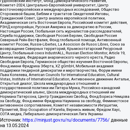
Гудзоновский институт, Фонд Демократического Развития,
Комитет-2024, Центрально-Европейский университет, Центр
восточноевропейских и международных исследований, Общество
Сторожевой башни, Библии и трактатов Свидетелей Иеговы,
Гражданский Совет, Центр анализа европейской политики,
Академическая сеть Восточная Европа, Российский комитет действия,
РЭНД корпорейшн, Русская Америка за демократию в России,
Настоящая Россия, Глобальная сеть журналистов-расследователей,
Служба поддержки, Свободная Россия Берлин, Свободная Россия
Северный Рейн-Вестфалия, Фонд глобальной помощи, Антивоенный
комитет России, Russie-Libertes, La Asocicion de Rusos Libres, Союз за
возвращение Северных территорий, Крымскотатарский Ресурсный
Центр, Глобальный союз IndustriALL, Russian Election Monitor, Article 19,
Мнение медиа, Федерация анархического черного креста, Радио
Свободная Европа, Германское общество изучения Восточной Европы,
Фонд имени Фридриха Эберта, XZ gGmbH, Мобильная академия
поддержки гендерной демократии и миротворчества, Форум имени
Льва Копелева, American Councils for International Education, Cultural
Vistas, Institute of International Education, Антивоенное движение Антальи,
Открытый диалог, Школа международных отношений и
государственной политики им Питера Мунка, Российско-канадский
демократический альянс, Школа международных отношений им
Нормана Патерсона, Центр Гражданских Свобод, Фонд Бориса Немцова
за Свободу, Фонд имени Фридриха Науманна за свободу, Феминистское
антивоенное сопротивление, Комитет независимости Ингушетии,
Прометей, Stop Occupation of Karelia, Вернись живым, Фридом Хаус,
СОТА медиа, Либерально-демократическая Лига Украины
Источник:
https://minjust.gov.ru/ru/documents/7756/
данные
на
13.05.2024