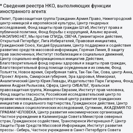
* Сведения реестра НКО, выполняющих функции
иностранного агента:
Лилит, Правозащитная группа Гражданин.Армия.Право, Нижегородский
центр немецкой и европейской культуры, Центр гендерных
исследований, Фонд защиты прав граждан Штаб, Институт права и
публичной политики, Фонд борьбы с коррупцией, Альянс врачей,
НАСИЛИЮ.НЕТ, Мы против СПИДа, СВЕЧА, Гуманитарное действие,
Открытый Петербург, Лига Избирателей, Правовая инициатива,
Гражданский Союз, Хасдей Ерушалаим, Центр поддержки и содействия
развитию средств массовой информации, Горячая Линия, В защиту
прав заключенных, Институт глобализации и социальных движений,
Центр социально-информационных инициатив Действие,
Благотворительный фонд охраны здоровья и защиты прав граждан,
Благотворительный фонд помощи осужденным и их семьям, Фонд
Тольятти, Новое время, Серебряная тайга, Так-Так-Так, Сова, центр Анна,
Проект Апрель, Самарская губерния, Эра здоровья, Мемориал,
Аналитический Центр Юрия Левады, Издательство Парк Гагарина, Фонд
имени Андрея Рылькова, Сфера, Центр СИБАЛЬТ, Уральская
правозащитная группа, Женщины Евразии, Институт прав человека,
Фонд защиты гласности, Российский исследовательский центр по
правам человека, Дальневосточный центр развития гражданских
инициатив и социального партнерства, Гражданское действие, Центр
независимых социологических исследований, Сутяжник, АКАДЕМИЯ ПО
ПРАВАМ ЧЕЛОВЕКА, Центр развития некоммерческих организаций,
Частное учреждение в Калининграде Совета Министров северных
стран, Гражданское содействие, Трансперенси Интернешнл-Р, Центр
Защиты Прав Средств Массовой Информации, Институт развития
прессы - Сибирь, Частное учреждение в Санкт-Петербурге Совета