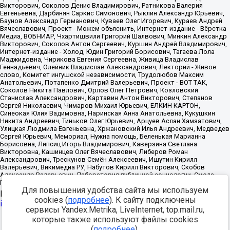
Для повышения удобства сайта мы используем
Источник:
https://minjust.gov.ru/uploaded/files/reestr-
cookies (
подробнее
). К сайту подключены
inostrannyih-agentov-22-03-2024.pdf
данные на
22.03.2024
сервисы Yandex.Metrika, LiveInternet, top.mail.ru,
которые также используют файлы cookies
Разработка -
(
подробнее
).