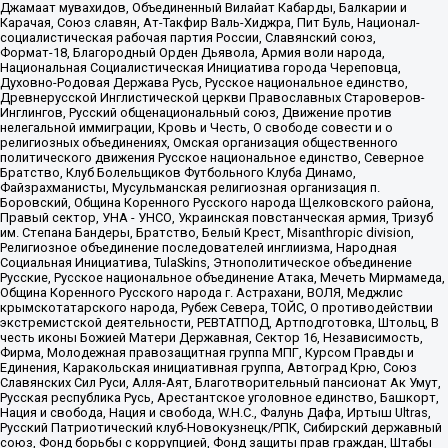
Джамаат мувахидов, Объединенный Вилайат Кабарды, Балкарии и
Карачая, Союз славян, Ат-Такфир Валь-Хиджра, Пит Буль, Национал-
социалистическая рабочая партия России, Славянский союз,
Формат-18, Благородный Орден Дьявола, Армия воли народа,
Национальная Социалистическая Инициатива города Череповца,
Духовно-Родовая Держава Русь, Русское национальное единство,
Древнерусской Инглистической церкви Православных Староверов-
Инглингов, Русский общенациональный союз, Движение против
нелегальной иммиграции, Кровь и Честь, О свободе совести и о
религиозных объединениях, Омская организация общественного
политического движения Русское национальное единство, Северное
Братство, Клуб Болельщиков Футбольного Клуба Динамо,
Файзрахманисты, Мусульманская религиозная организация п.
Боровский, Община Коренного Русского народа Щелковского района,
Правый сектор, УНА - УНСО, Украинская повстанческая армия, Тризуб
им. Степана Бандеры, Братство, Белый Крест, Misanthropic division,
Религиозное объединение последователей инглиизма, Народная
Социальная Инициатива, TulaSkins, Этнополитическое объединение
Русские, Русское национальное объединение Атака, Мечеть Мирмамеда,
Община Коренного Русского народа г. Астрахани, ВОЛЯ, Меджлис
крымскотатарского народа, Рубеж Севера, ТОЙС, О противодействии
экстремистской деятельности, РЕВТАТПОД, Артподготовка, Штольц, В
честь иконы Божией Матери Державная, Сектор 16, Независимость,
Фирма, Молодежная правозащитная группа МПГ, Курсом Правды и
Единения, Каракольская инициативная группа, Автоград Крю, Союз
Славянских Сил Руси, Алля-Аят, Благотворительный пансионат Ак Умут,
Русская республика Русь, Арестантское уголовное единство, Башкорт,
Нация и свобода, Нация и свобода, W.H.С., Фалунь Дафа, Иртыш Ultras,
Русский Патриотический клуб-Новокузнецк/РПК, Сибирский державный
союз, Фонд борьбы с коррупцией, Фонд защиты прав граждан, Штабы