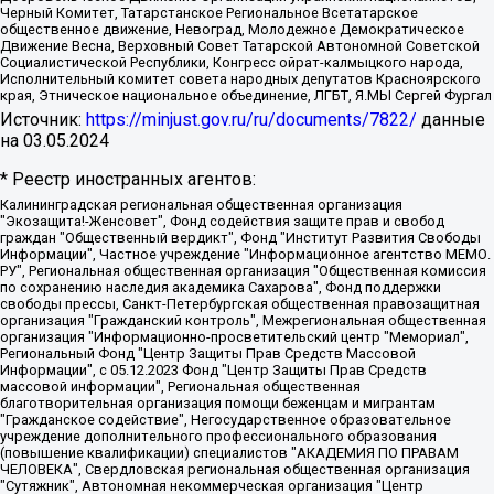
Черный Комитет, Татарстанское Региональное Всетатарское
общественное движение, Невоград, Молодежное Демократическое
Движение Весна, Верховный Совет Татарской Автономной Советской
Социалистической Республики, Конгресс ойрат-калмыцкого народа,
Исполнительный комитет совета народных депутатов Красноярского
края, Этническое национальное объединение, ЛГБТ, Я.МЫ Сергей Фургал
Источник:
https://minjust.gov.ru/ru/documents/7822/
данные
на
03.05.2024
* Реестр иностранных агентов:
Калининградская региональная общественная организация "Экозащита!-Женсовет", Фонд содействия защите прав и свобод граждан "Общественный вердикт", Фонд "Институт Развития Свободы Информации", Частное учреждение "Информационное агентство МЕМО. РУ", Региональная общественная организация "Общественная комиссия по сохранению наследия академика Сахарова", Фонд поддержки свободы прессы, Санкт-Петербургская общественная правозащитная организация "Гражданский контроль", Межрегиональная общественная организация "Информационно-просветительский центр "Мемориал", Региональный Фонд "Центр Защиты Прав Средств Массовой Информации", с 05.12.2023 Фонд "Центр Защиты Прав Средств массовой информации", Региональная общественная благотворительная организация помощи беженцам и мигрантам "Гражданское содействие", Негосударственное образовательное учреждение дополнительного профессионального образования (повышение квалификации) специалистов "АКАДЕМИЯ ПО ПРАВАМ ЧЕЛОВЕКА", Свердловская региональная общественная организация "Сутяжник", Автономная некоммерческая организация "Центр независимых социологических исследований", Союз общественных объединений "Российский исследовательский центр по правам человека", Региональное общественное учреждение научно-информационный центр "МЕМОРИАЛ", Некоммерческая организация "Фонд защиты гласности", Автономная некоммерческая организация "Институт прав человека", Городская общественная организация "Екатеринбургское общество "МЕМОРИАЛ", Городская общественная организация "Рязанское историко-просветительское и правозащитное общество "Мемориал" (Рязанский Мемориал), Челябинский региональный орган общественной самодеятельности – женское общественное объединение "Женщины Евразии", Челябинский региональный орган общественной самодеятельности "Уральская правозащитная группа", Фонд содействия защите здоровья и социальной справедливости имени Андрея Рылькова, Автономная Некоммерческая Организация "Аналитический Центр Юрия Левады", Автономная некоммерческая организация социальной поддержки населения "Проект Апрель", Региональная общественная организация помощи женщинам и детям, находящимся в кризисной ситуации "Информационно-методический центр "Анна", Фонд содействия развитию массовых коммуникаций и правовому просвещению "Так-так-Так", Фонд содействия устойчивому развитию "Серебряная тайга", Свердловский региональный общественный фонд социальных проектов "Новое время", "Idel.Реалии", Кавказ.Реалии, Крым.Реалии, Телеканал Настоящее Время, Татаро-башкирская служба Радио Свобода (Azatliq Radiosi), Радио Свободная Европа/Радио Свобода (PCE/PC), "Сибирь.Реалии", "Фактограф", Благотворительный фонд помощи осужденным и их семьям, Автономная некоммерческая организация "Институт глобализации и социальных движений", Фонд "В защиту прав заключенных", Частное учреждение "Центр поддержки и содействия развитию средств массовой информации", Пензенский региональный общественный благотворительный фонд "Гражданский союз", "Север.Реалии", Некоммерческая организация Фонд "Правовая инициатива", Общество с ограниченной ответственностью "Радио Свободная Европа/Радио Свобода", Чешское информационное агентство "MEDIUM-ORIENT", Красноярская региональная общественная организация "Мы против СПИДа", Камалягин Денис Николаевич, Маркелов Сергей Евгеньевич, Пономарев Лев Александрович, Савицкая Людмила Алексеевна, Автономная некоммерческая организация "Центр по работе с проблемой насилия "НАСИЛИЮ.НЕТ", Межрегиональный профессиональный союз работников здравоохранения "Альянс врачей", Юридическое лицо, зарегистрированное в Латвийской Республике, SIA "Medusa Project" (регистрационный номер 40103797863, дата регистрации 10.06.2014), Некоммерческая организация "Фонд по борьбе с коррупцией", Автономная некоммерческая организация "Институт права и публичной политики", Баданин Роман Сергеевич, Гликин Максим Александрович, Железнова Мария Михайловна, Лукьянова Юлия Сергеевна, Маетная Елизавета Витальевна, Маняхин Петр Борисович, Чуракова Ольга Владимировна, Ярош Юлия Петровна, Юридическое лицо "The Insider SIA", зарегистрированное в Риге, Латвийская Республика (дата регистрации 26.06.2015), являющееся администратором доменного имени интернет-издания "The Insider SIA", https://theins.ru, Постернак Алексей Евгеньевич, Рубин Михаил Аркадьевич, Анин Роман Александрович, Юридическое лицо Istories fonds, зарегистрированное в Латвийской Республике (регистрационный номер 50008295751, дата регистрации 24.02.2020), Великовский Дмитрий Александрович, Долинина Ирина Николаевна, Мароховская Алеся Алексеевна, Шлейнов Роман Юрьевич, Шмагун Олеся Валентиновна, Общество с ограниченной ответственностью "Альтаир 2021", Общество с ограниченной ответственностью "Вега 2021", Общество с ограниченной ответственностью "Главный редактор 2021", Общество с ограниченной ответственностью "Ромашки монолит", Важенков Артем Валерьевич, Ивановская областная общественная организация "Центр гендерных исследований", Гурман Юрий Альбертович, Медиапроект "ОВД-Инфо", Егоров Владимир Владимирович, Жилинский Владимир Александрович, Общество с ограниченной ответственностью "ЗП", Иванова София Юрьевна, Карезина Инна Павловна, Кильтау Екатерина Викторовна, Петров Алексей Викторович, Пискунов Сергей Евгеньевич, Смирнов Сергей Сергеевич, Тихонов Михаил Сергеевич, Общество с ограниченной ответственностью "ЖУРНАЛИСТ-ИНОСТРАННЫЙ АГЕНТ", Арапова Галина Юрьевна, Вольтская Татьяна Анатольевна, Американская компания "Mason G.E.S. Anonymous Foundation" (США), являющаяся владельцем интернет-издания https://mnews.world/, Компания "Stichting Bellingcat", зарегистрированная в Нидерландах (дата регистрации 11.07.2018), Захаров Андрей Вячеславович, Клепиковская Екатерина Дмитриевна, Общество с ограниченной ответственностью "МЕМО", Перл Роман Александрович, Симонов Евгений Алексеевич, Соловьева Елена Анатольевна, Сотников Даниил Владимирович, Сурначева Елизавета Дмитриевна, Автономная некоммерческая организация по защите прав человека и информированию населения "Якутия – Наше Мнение", Общество с ограниченной ответственностью "Москоу диджитал медиа", с 26.01.2023 Общество с ограниченной ответственностью "Чайка Белые сады", Ветошкина Валерия Валерьевна, Заговора Максим Александрович, Межрегиональное общественное движение "Российская ЛГБТ - сеть", Оленичев Максим Владимирович, Павлов Иван Юрьевич, Скворцова Елена Сергеевна, Общество с ограниченной ответственностью "Как бы инагент", Кочетков Игорь Викторович, Общество с ограниченной ответственностью "Честные выборы", Еланчик Олег Александрович, Общество с ограниченной ответственностью "Нобелевский призыв", Гималова Регина Эмилевна, Григорьев Андрей Валерьевич, Григорьева Алина Александровна, Ассоциация по содействию защите прав призывников, альтернативнослужащих и военнослужащих "Правозащитная группа "Гражданин.Армия.Право", Хисамова Регина Фаритовна, Автономная некоммерческая организация по реализации социально-правовых программ "Лилит", Дальневосточное общественное движение "Маяк", Санкт-Петербургская ЛГБТ-инициативная группа "Выход", Инициативная группа ЛГБТ+ "Реверс", Алексеев Андрей Викторович, Бекбулатова Таисия Львовна, Беляев Иван Михайлович, Владыкина Елена Сергеевна, Гельман Марат Александрович, Никульшина Вероника Юрьевна, Толоконникова Надежда Андреевна, Шендерович Виктор Анатольевич, Общество с ограниченной ответственностью "Данное сообщение", Общество с ограниченной ответственностью Издательский дом "Новая глава", Айнбиндер Александра Александровна, Московский комьюнити-центр для ЛГБТ+инициатив, Благотворительный фонд развития филантропии, Deutsche Welle (Германия, Kurt-Schumacher-Strasse 3, 53113 Bonn), Борзунова Мария Михайловна, Воробьев Виктор Викторович, Голубева Анна Львовна, Константинова Алла Михайловна, Малкова Ирина Владимировна, Мурадов Мурад Абдулгалимович, Осетинская Елизавета Николаевна, Понасенков Евгений Николаевич, Ганапольский Матвей Юрьевич, Киселев Евгений Алексеевич, Борухович Ирина Григорьевна, Дремин Иван Тимофеевич, Дубровский Дмитрий Викторович, Красноярская региональная общественная организация поддержки и развития альтернативных образовательных технологий и межкультурных коммуникаций "ИНТЕРРА", Маяковская Екатерина Алексеевна, Фейгин Марк Захарович, Филимонов Андрей Викторович, Дзугкоева Регина Николаевна, Доброхотов Роман Александрович, Дудь Юрий Александрович, Елкин Сергей Владимирович, Кругликов Кирилл Игоревич, Сабунаева Мария Леонидовна, Семенов Алексей Владимирович, Шаинян Карен Багратович, Шульман Екатерина Михайловна, Асафьев Артур Валерьевич, Вахштайн Виктор Семенович, Венедиктов Алексей Алексеевич, Лушникова Екатерина Евгеньевна, Волков Леонид Михайлович, Невзоров Александр Глебович, Пархоменко Сергей Борисович, Сироткин Ярослав Николаевич, Кара-Мурза Владимир Владимирович, Баранова Наталья Владимировна, Гозман Леонид Яковлевич, Кагарлицкий Борис Юльевич, Климарев Михаил Валерьевич, Милов Владимир Станиславович, Автономная некоммерческая организация Краснодарский центр современного искусства "Типография", Моргенштерн Алишер Тагирович, Соболь Любовь Эдуардовна, Общество с ограниченной ответственностью "ЛИЗА НОРМ", Каспаров Гарри Кимович, Ходорковский Михаил Борисович, Общество с ограниченной ответственностью "Апрельские тезисы", Данилович Ирина Брониславовна, Кашин Олег Владимирович, Петров Николай Владимирович, Пивоваров Алексей Владимирович, Соколов Михаил Владимирович, Цветкова Юлия Владимировна, Чичваркин Евгений Александрович, Комитет против пыток/Команда против пыток, Общество с ограниченной ответственностью "Первый научный", Общество с ограниченной ответственностью "Вертолет и ко", Белоцерковская Вероника Борисовна, Кац Максим Евгеньевич, Лазарева Татьяна Юрьевна, Шаведдинов Руслан Табризович, Яшин Илья Валерьевич, Общество с ограниченной ответственностью "Иноагент ААВ", Алешковский Дмитрий Петрович, Альбац Евгения Марковна, Быков Дмитрий Львович, Галямина Юлия Евгеньевна, Лойко Сергей Леонидович, Мартынов Кирилл Константинович, Медведев Сергей Александрович, Крашенинников Федор Геннадиевич, Гордеева Катерина Вл