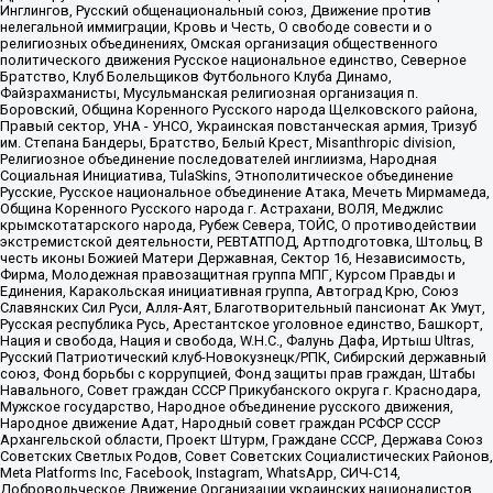
Инглингов, Русский общенациональный союз, Движение против
нелегальной иммиграции, Кровь и Честь, О свободе совести и о
религиозных объединениях, Омская организация общественного
политического движения Русское национальное единство, Северное
Братство, Клуб Болельщиков Футбольного Клуба Динамо,
Файзрахманисты, Мусульманская религиозная организация п.
Боровский, Община Коренного Русского народа Щелковского района,
Правый сектор, УНА - УНСО, Украинская повстанческая армия, Тризуб
им. Степана Бандеры, Братство, Белый Крест, Misanthropic division,
Религиозное объединение последователей инглиизма, Народная
Социальная Инициатива, TulaSkins, Этнополитическое объединение
Русские, Русское национальное объединение Атака, Мечеть Мирмамеда,
Община Коренного Русского народа г. Астрахани, ВОЛЯ, Меджлис
крымскотатарского народа, Рубеж Севера, ТОЙС, О противодействии
экстремистской деятельности, РЕВТАТПОД, Артподготовка, Штольц, В
честь иконы Божией Матери Державная, Сектор 16, Независимость,
Фирма, Молодежная правозащитная группа МПГ, Курсом Правды и
Единения, Каракольская инициативная группа, Автоград Крю, Союз
Славянских Сил Руси, Алля-Аят, Благотворительный пансионат Ак Умут,
Русская республика Русь, Арестантское уголовное единство, Башкорт,
Нация и свобода, Нация и свобода, W.H.С., Фалунь Дафа, Иртыш Ultras,
Русский Патриотический клуб-Новокузнецк/РПК, Сибирский державный
союз, Фонд борьбы с коррупцией, Фонд защиты прав граждан, Штабы
Навального, Совет граждан СССР Прикубанского округа г. Краснодара,
Мужское государство, Народное объединение русского движения,
Народное движение Адат, Народный совет граждан РСФСР СССР
Архангельской области, Проект Штурм, Граждане СССР, Держава Союз
Советских Светлых Родов, Совет Советских Социалистических Районов,
Meta Platforms Inc, Facebook, Instagram, WhatsApp, СИЧ-С14,
Добровольческое Движение Организации украинских националистов,