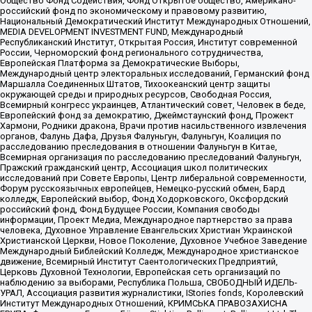
Общество Фонд Содействия, Фонд Открытое общество, Американо-
российский фонд по экономическому и правовому развитию,
Национальный Демократический Институт Международных Отношений,
MEDIA DEVELOPMENT INVESTMENT FUND, Международный
Республиканский Институт, Открытая Россия, Институт современной
России, Черноморский фонд регионального сотрудничества,
Европейская Платформа за Демократические Выборы,
Международный центр электоральных исследований, Германский фонд
Маршалла Соединенных Штатов, Тихоокеанский центр защиты
окружающей среды и природных ресурсов, Свободная Россия,
Всемирный конгресс украинцев, Атлантический совет, Человек в беде,
Европейский фонд за демократию, Джеймстаунский фонд, Прожект
Хармони, Родники дракона, Врачи против насильственного извлечения
органов, Фалунь Дафа, Друзья Фалуньгун, Фалуньгун, Коалиция по
расследованию преследования в отношении Фалуньгун в Китае,
Всемирная организация по расследованию преследований Фалуньгун,
Пражский гражданский центр, Ассоциация школ политических
исследований при Совете Европы, Центр либеральной современности,
Форум русскоязычных европейцев, Немецко-русский обмен, Бард
колледж, Европейский выбор, Фонд Ходорковского, Оксфордский
российский фонд, Фонд Будущее России, Компания свободы
информации, Проект Медиа, Международное партнерство за права
человека, Духовное Управление Евангельских Христиан Украинской
Христианской Церкви, Новое Поколение, Духовное Учебное Заведение
Международный Библейский Колледж, Международное христианское
движение, Всемирный Институт Саентологических Предприятий,
Церковь Духовной Технологии, Европейская сеть организаций по
наблюдению за выборами, Республика Польша, СВОБОДНЫЙ ИДЕЛЬ-
УРАЛ, Ассоциация развития журналистики, IStories fonds, Королевский
Институт Международных Отношений, КРИМСЬКА ПРАВОЗАХИСНА