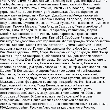
ГРУПА, Фонд имени Генриха Бёлля, Stichting Bellingcat, Bellingcat Ltd, The
Insider, Институт правовой инициативы Центральной и Восточной
Европы, Фонд Открытой Эстонии, Calvert 22 Foundation, Канадский
украинский конгресс, Институт Макдональда-Лорье, Украинская
национальная федерация Канады, Декабристы, Международный
научный центр им Вудро Вильсона, Свободная пресса, Возрождение,
Всеукраинский духовный центр , Риддл, Русский антивоенный комитет в
Швеции, Проект Медуза, Фонд Андрея Сахарова, Форум свободной
России, Лига Свободных Наций, Transparеncy International, Форум
Свободных Народов ПостРоссии, Солидарность с гражданским
движением в России – Solidarus, КрымSOS, Свободный университет,
Институт государственного управления, Форум гражданского общества
Россия, Беллона, Союз жителей островов Тисима и Хабомаи, Съезд
народных депутатов, Гринпис Интернешнл, Фонд борьбы с коррупцией
Инк, Завет церквей TCCN, Агора, Всемирный фонд природы, BDR Novaja
Gazeta-Europe, Алтай проект, Образовательный дом прав человека
Чернигов, Фонд Дом Прав Человека, Белорусский дом прав человека
имени Бориса Звозскова, Дом прав человека Тбилиси, Дом прав
человека Ереван, Дом прав человека Крым, Центр дикого лосося, TVR
Studios, ТВ Дождь, Центр европейских исследований им Вилфрида
Мартенса, Сетевое объединение журналистов расследователей,
АЛЛАТРА, За свободную Россию, Свободная Бурятия, Uralic, UnKremlin,
Международная федерация транспортных рабочих, ИстЧам Финланд,
Гудзоновский институт, Фонд Демократического Развития,
Комитет-2024, Центрально-Европейский университет, Центр
восточноевропейских и международных исследований, Общество
Сторожевой башни, Библии и трактатов Свидетелей Иеговы,
Гражданский Совет, Центр анализа европейской политики,
Академическая сеть Восточная Европа, Российский комитет действия,
РЭНД корпорейшн, Русская Америка за демократию в России,