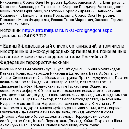
Николаевна, Орлов Олег Петрович, Добровольская Анна Дмитриевна,
Королева Александра Евгеньевна, Смирнов Владимир Александрович,
Вицин Сергей Ефимович, Золотухин Борис Андреевич, Левинсон Лев
Семенович, Локшина Татьяна Иосифовна, Орлов Олег Петрович,
Полякова Мара Федоровна, Резник Генри Маркович, Захаров Герман
Константинович
Источник:
http://unro.minjust.ru/NKOForeignAgent.aspx
данные на
24.03.2022
* Единый федеральный список организаций, в том числе
иностранных и международных организаций, признанных
в соответствии с законодательством Российской
Федерации террористическими:
Высший военный Маджлисуль Шура Объединенных сил моджахедов
Кавказа, Конгресс народов Ичкерии и Дагестана, База, Асбат аль-
Ансар, Священная война, Исламская группа, Братья-мусульмане, Партия
исламского освобождения, Лашкар-И-Тайба, Исламская группа,
Движение Талибан, Исламская партия Туркестана, Общество
социальных реформ, Общество возрождения исламского наследия,
Дом двух святых, Джунд аш-Шам, Исламский джихад, Аль-Каида, Имарат
Кавказ, АБТО, Правый сектор, Исламское государство, Джабха аль-
Нусра ли-Ахль аш-Шам, Народное ополчение имени К. Минина и Д.
Пожарского, Аджр от Аллаха Субхану уа Тагьаля SHAM, АУМ Синрике,
Муджахеды джамаата Ат-Тавхида Валь-Джихад, Чистопольский
Джамаат, Рохнамо ба суи давлати исломи, Террористическое
сообщество Сеть, Катиба Таухид валь-Джихад, Хайят Тахрир аш-Шам,
Ахлю Сунна Валь Джамаа, National Socialism/White Power,