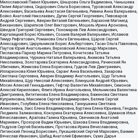
Милославский Павел Юрьевич, Шнырова Ольга Вадимовна, Чанышева
Лилия Айратовна, Сидорович Ольга Борисовна, Туровский Александр
Алексеевич, Васильева Анастасия Евгеньевна, Ривина Анна Валерьевна,
Бойко Анатолий Николаевич, Дугин Сергей Георгиевич, Пивоваров
Андрей Сергеевич, Аверин Виталий Евгеньевич, Барахоев Магомед
Бекханович, Шарипков Олег Викторович, Мошель Ирина Ароновна,
Шведов Григорий Сергеевич, Пономарев Лев Александрович,
Каргалицкий Борис Юльевич, Созаев Валерий Валерьевич, Исламов
Тимур Рифгатович, Романова Ольга Евгеньевна, Щаров Сергей
Алексадрович, Цирульников Борис Альбертович, Гасан Ольга Павловна,
Паутов Юрий Анатольевич, Верховский Александр Маркович,
Пислакова-Паркер Марина Петровна, Кочеткова Татьяна
Владимировна, Чуркина Наталья Валерьевна, Акимова Татьяна
Николаевна, Золотарева Екатерина Александровна, Рачинский Ян
Збигневич, Жемкова Елена Борисовна, Гудков Лев Дмитриевич,
Илларионова Юлия Юрьевна, Саранг Анна Васильевна, Захарова
Светлана Сергеевна, Аверин Владимир Анатольевич, Щур Татьяна
Михайловна, Щур Николай Алексеевич, Блинушов Андрей Юрьевич,
Мосин Алексей Геннадьевич, Гефтер Валентин Михайлович, Симонов
Алексей Кириллович, Флиге Ирина Анатольевна, Мельникова Валентина
Дмитриевна, Вититинова Елена Владимировна, Баженова Светлана
Куприяновна, Максимов Сергей Владимирович, Беляев Сергей
Иванович, Голубева Елена Николаевна, Ганнушкина Светлана
Алексеевна, Закс Елена Владимировна, Буртина Елена Юрьевна, Гендель
Людмила Залмановна, Кокорина Екатерина Алексеевна, Шуманов Илья
Вячеславович, Арапова Галина Юрьевна, Свечников Анатолий
Мариевич, Прохоров Вадим Юрьевич, Шахова Елена Владимировна,
Подузов Сергей Васильевич, Протасова Ирина Вячеславовна,
Литинский Леонид Борисович, Лукашевский Сергей Маркович, Бахмин
Вячеслав Иванович, Шабад Анатолий Ефимович, Сухих Дарья