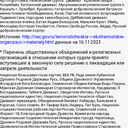
Артподготовка, Религиозная группа “Джамаат “Красный пахарь”,
Колумбайн, Хатлонский джамаат, Мусульманская религиозная группа п.
Кушкуль г. Оренбург, Крымско-татарский добровольческий батальон
имени Номана Челебиджихана, Азов, Партия исламского возрождения
Таджикистана, Народная самооборона, Дуббайский джамаат,
московская ячейка, Батал-Хаджи Белхороев, Маньяки Культ Убийц,
Молодёжь Которая Улыбается, Легион Свобода России, Айдар, Русский
добровольческий корпус
Источник:
http://nac.gov.ru/terroristicheskie-i-ekstremistskie-
organizacii-i-materialy.html
данные на
16.11.2023
* Перечень общественных объединений и религиозных
организаций в отношении которых судом принято
вступившее в законную силу решение о ликвидации или
запрете деятельности:
Национал-большевистская партия, ВЕК РА, Рада земли Кубанской
Духовно Родовой Державы Русь, Община Духовного Управления
Асгардской Веси Беловодья, Славянская Община Капища Веды Перуна,
Мужская Духовная Семинария Староверов-Инглингов, Нурджулар, К
Богодержавию, Таблиги Джамаат, Свидетели Иеговы, Русское
национальное единство, Национал-социалистическое общество,
Джамаат мувахидов, Объединенный Вилайат Кабарды, Балкарии и
Карачая, Союз славян, Ат-Такфир Валь-Хиджра, Пит Буль, Национал-
социалистическая рабочая партия России, Славянский союз,
Формат-18, Благородный Орден Дьявола, Армия воли народа,
Национальная Социалистическая Инициатива города Череповца,
Духовно-Родовая Держава Русь, Русское национальное единство,
Древнерусской Инглистической церкви Православных Староверов-