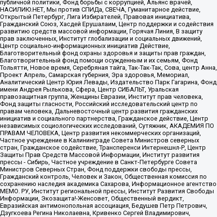
публичной политики, Фонд борьбы с коррупцией, Альянс врачей,
НАСИЛИЮ.НЕТ, Мы против СПИДа, СВЕЧА, Гуманитарное действие,
Открытый Петербург, Лига Избирателей, Правовая инициатива,
Гражданский Союз, Хасдей Ерушалаим, Центр поддержки и содействия
развитию средств массовой информации, Горячая Линия, В защиту
прав заключенных, Институт глобализации и социальных движений,
Центр социально-информационных инициатив Действие,
Благотворительный фонд охраны здоровья и защиты прав граждан,
Благотворительный фонд помощи осужденным и их семьям, Фонд
Тольятти, Новое время, Серебряная тайга, Так-Так-Так, Сова, центр Анна,
Проект Апрель, Самарская губерния, Эра здоровья, Мемориал,
Аналитический Центр Юрия Левады, Издательство Парк Гагарина, Фонд
имени Андрея Рылькова, Сфера, Центр СИБАЛЬТ, Уральская
правозащитная группа, Женщины Евразии, Институт прав человека,
Фонд защиты гласности, Российский исследовательский центр по
правам человека, Дальневосточный центр развития гражданских
инициатив и социального партнерства, Гражданское действие, Центр
независимых социологических исследований, Сутяжник, АКАДЕМИЯ ПО
ПРАВАМ ЧЕЛОВЕКА, Центр развития некоммерческих организаций,
Частное учреждение в Калининграде Совета Министров северных
стран, Гражданское содействие, Трансперенси Интернешнл-Р, Центр
Защиты Прав Средств Массовой Информации, Институт развития
прессы - Сибирь, Частное учреждение в Санкт-Петербурге Совета
Министров Северных Стран, Фонд поддержки свободы прессы,
Гражданский контроль, Человек и Закон, Общественная комиссия по
сохранению наследия академика Сахарова, Информационное агентство
МЕМО. РУ, Институт региональной прессы, Институт Развития Свободы
Информации, Экозащита!-Женсовет, Общественный вердикт,
Евразийская антимонопольная ассоциация, Бедушев Петр Петрович,
Дзугкоева Регина Николаевна, Кривенко Сергей Владимирович,