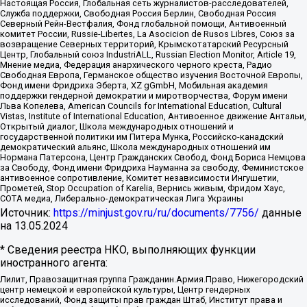
Настоящая Россия, Глобальная сеть журналистов-расследователей,
Служба поддержки, Свободная Россия Берлин, Свободная Россия
Северный Рейн-Вестфалия, Фонд глобальной помощи, Антивоенный
комитет России, Russie-Libertes, La Asocicion de Rusos Libres, Союз за
возвращение Северных территорий, Крымскотатарский Ресурсный
Центр, Глобальный союз IndustriALL, Russian Election Monitor, Article 19,
Мнение медиа, Федерация анархического черного креста, Радио
Свободная Европа, Германское общество изучения Восточной Европы,
Фонд имени Фридриха Эберта, XZ gGmbH, Мобильная академия
поддержки гендерной демократии и миротворчества, Форум имени
Льва Копелева, American Councils for International Education, Cultural
Vistas, Institute of International Education, Антивоенное движение Антальи,
Открытый диалог, Школа международных отношений и
государственной политики им Питера Мунка, Российско-канадский
демократический альянс, Школа международных отношений им
Нормана Патерсона, Центр Гражданских Свобод, Фонд Бориса Немцова
за Свободу, Фонд имени Фридриха Науманна за свободу, Феминистское
антивоенное сопротивление, Комитет независимости Ингушетии,
Прометей, Stop Occupation of Karelia, Вернись живым, Фридом Хаус,
СОТА медиа, Либерально-демократическая Лига Украины
Источник:
https://minjust.gov.ru/ru/documents/7756/
данные
на
13.05.2024
* Сведения реестра НКО, выполняющих функции
иностранного агента:
Лилит, Правозащитная группа Гражданин.Армия.Право, Нижегородский
центр немецкой и европейской культуры, Центр гендерных
исследований, Фонд защиты прав граждан Штаб, Институт права и