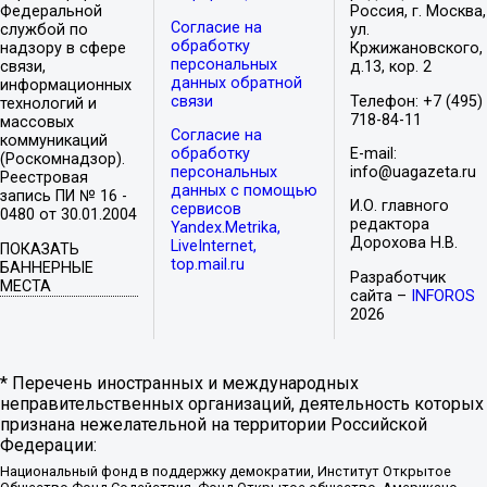
Федеральной
Россия, г. Москва,
Согласие на
службой по
ул.
обработку
надзору в сфере
Кржижановского,
персональных
связи,
д.13, кор. 2
данных обратной
информационных
связи
Телефон: +7 (495)
технологий и
718-84-11
массовых
Согласие на
коммуникаций
обработку
E-mail:
(Роскомнадзор).
персональных
info@uagazeta.ru
Реестровая
данных с помощью
запись ПИ № 16 -
И.О. главного
сервисов
0480 от 30.01.2004
редактора
Yandex.Metrika,
Дорохова Н.В.
LiveInternet,
ПОКАЗАТЬ
top.mail.ru
БАННЕРНЫЕ
Разработчик
МЕСТА
сайта –
INFOROS
2026
* Перечень иностранных и международных
неправительственных организаций, деятельность которых
признана нежелательной на территории Российской
Федерации:
Национальный фонд в поддержку демократии, Институт Открытое