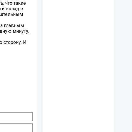
, что такие
ти вклад в
овательным
та главным
удную минуту,
 сторону. И