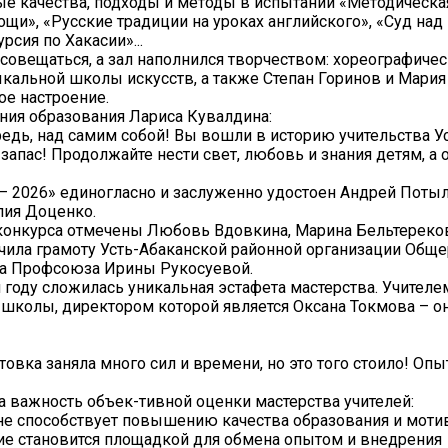
е качества, подходы и методы в испытании «Методическая
ощи», «Русские традиции на уроках английского», «Суд над
рсия по Хакасии»...
совещаться, а зал наполнился творчеством: хореографиче
ыкальной школы искусств, а также Степан Горинов и Мари
ое настроение.
ния образования Лариса Кувалдина:
едь, над самим собой! Вы вошли в историю учительства У
запас! Продолжайте нести свет, любовь и знания детям, а 
 – 2026» единогласно и заслуженно удостоен Андрей Поты
лия Доценко.
конкурса отмечены Любовь Вдовкина, Марина Бельтереков
учила грамоту Усть-Абаканской районной организации Общ
ма Профсоюза Ирины Рукосуевой.
 году сложилась уникальная эстафета мастерства. Учителе
колы, директором которой является Оксана Токмова – он
овка заняла много сил и времени, но это того стоило! Опы
важность объек-тивной оценки мастерства учителей:
не способствует повышению качества образования и моти
тие становится площадкой для обмена опытом и внедрения