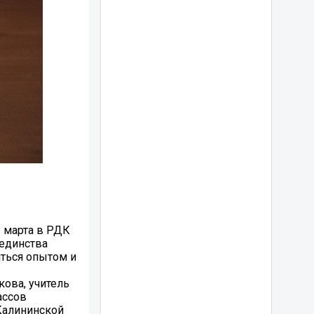
3 марта в РДК
 единства
иться опытом и
кова, учитель
ассов
Калининской