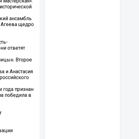
 мастерская».
 исторической
ский ансамбль
я Агеева щедро
сть-
они ответят
лицын. Второе
а и Анастасия
ероссийского
м года признан
а победила в
т
вации