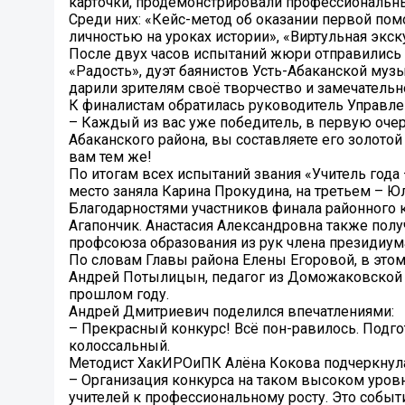
карточки, продемонстрировали профессиональны
Среди них: «Кейс-метод об оказании первой пом
личностью на уроках истории», «Виртульная экску
После двух часов испытаний жюри отправились 
«Радость», дуэт баянистов Усть-Абаканской муз
дарили зрителям своё творчество и замечательн
К финалистам обратилась руководитель Управле
– Каждый из вас уже победитель, в первую очер
Абаканского района, вы составляете его золотой 
вам тем же!
По итогам всех испытаний звания «Учитель года
место заняла Карина Прокудина, на третьем – Ю
Благодарностями участников финала районного 
Агапончик. Анастасия Александровна также пол
профсоюза образования из рук члена президиу
По словам Главы района Елены Егоровой, в этом
Андрей Потылицын, педагог из Доможаковской ш
прошлом году.
Андрей Дмитриевич поделился впечатлениями:
– Прекрасный конкурс! Всё пон-равилось. Подгот
колоссальный.
Методист ХакИРОиПК Алёна Кокова подчеркнула 
– Организация конкурса на таком высоком уров
учителей к профессиональному росту. Это собы