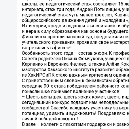
школы, её педагогический стаж составляет 15 л
интерната, стаж три года; Андрей Потылицын, у
педагогический стаж чуть менее трёх лет; Кари
общероссийского движения детей и молодёжи 
Их истории, кредо и подходы к воспитанию и об
и вера в силу образования как основы будущего
Финалисты прошли заочный тур, представили с
учительского призвания, проявили своё мастерст
встретились в финале!
Особенность этого года – состав жюри. К проф
Совета родителей Оксана Фомчукова, учащиеся 
Карпенко и Вероника Феллер, а также Алёна Ко
мастерства Хакасского института развития обра
из ХакИРОиПК стало важным критерием оценки
С приветственным словом к финалистам обратила
середине 90-х стала победителем районного кон
понаслышке понимает волнение участников:
– Шесть вспышек, шесть ярких комет, шесть ин
сегодняшний конкурс подарит нам неподдельные
сообщество! Спасибо каждому участнику за верн
потенциал, удивить и вдохновить! Поздравляю 
личной победой каждого!
В зале – коллеги с плакатами поддержки и раз