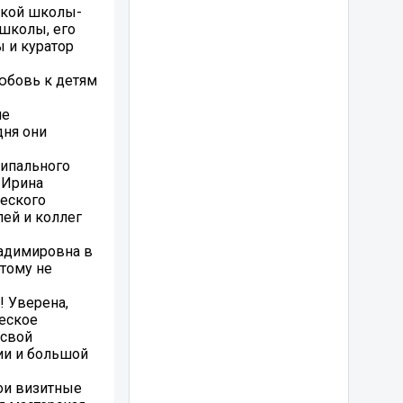
нской школы-
 школы, его
ы и куратор
любовь к детям
ле
дня они
ципального
 Ирина
ческого
лей и коллег
ладимировна в
этому не
! Уверена,
ческое
 свой
ии и большой
ои визитные