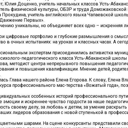
ет; Юлия Доценко, учитель начальных классов Усть-Абака
читель физической культуры, ОБЗР и труда Доможаковской
на Прокудина, учитель английского языка Чапаевской школ
«Движение Первых».
учению уникальны, но объединяет всех одно – искренняя 
.
вои цифровые портфолио и глубокие размышления о смыс
во в очных испытаниях: на уроках и классных часах. А сего
ессиональным экспертам присоединились активистка муни
психолого-педагогического класса Усть-Абаканской школы
кова, методист центра непрерывного повышения педагоги
зования и повышения квалификации. Мнение детей, родите
.
сь Глава нашего района Елена Егорова. К слову, Елена В
курса профессионального мас-терства «Вожатый года», по
дивидуальных особенных историй профессионального пути
 эмоции и искреннее чувство гордости за наше педагоги
ость своему делу, за любовь к детям, за умение раскрыть
наших лидеров образования с новой ступенькой в професс
ноцветными шарами. На сцене конкурсанты представили св