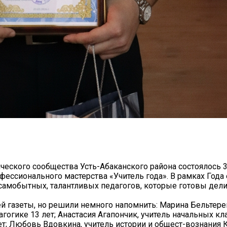
ческого сообщества Усть-Абаканского района состоялось 
фессионального мастерства «Учитель года». В рамках Года
самобытных, талантливых педагогов, которые готовы дел
й газеты, но решили немного напомнить: Марина Бельтере
гогике 13 лет; Анастасия Агапончик, учитель начальных кл
; Любовь Вдовкина, учитель истории и общест-вознания 